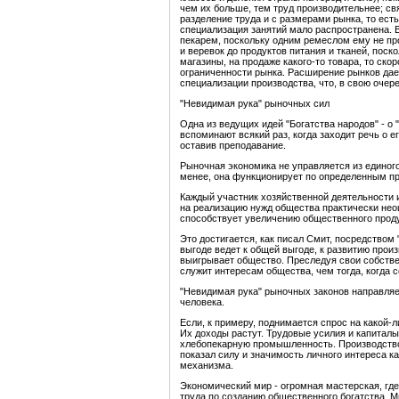
чем их больше, тем труд производительнее; св
разделение труда и с размерами рынка, то ест
специализация занятий мало распространена. В
пекарем, поскольку одним ремеслом ему не про
и веревок до продуктов питания и тканей, поск
магазины, на продаже какого-то товара, то скор
ограниченности рынка. Расширение рынков дае
специализации производства, что, в свою очере
"Невидимая рука" рыночных сил
Одна из ведущих идей "Богатства народов" - о
вспоминают всякий раз, когда заходит речь о е
оставив преподавание.
Рыночная экономика не управляется из единог
менее, она функционирует по определенным пр
Каждый участник хозяйственной деятельности 
на реализацию нужд общества практически неощ
способствует увеличению общественного проду
Это достигается, как писал Смит, посредством
выгоде ведет к общей выгоде, к развитию произ
выигрывает общество. Преследуя свои собстве
служит интересам общества, чем тогда, когда с
"Невидимая рука" рыночных законов направляет
человека.
Если, к примеру, поднимается спрос на какой-л
Их доходы растут. Трудовые усилия и капиталы
хлебопекарную промышленность. Производство 
показал силу и значимость личного интереса к
механизма.
Экономический мир - огромная мастерская, гд
труда по созданию общественного богатства. 