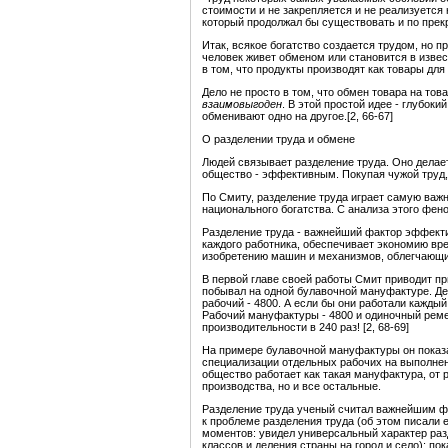
стоимости и не закрепляется и не реализуетс
который продолжал бы существовать и по пре
Итак, всякое богатство создается трудом, но п
человек живет обменом или становится в извес
в том, что продукты производят как товары для
Дело не просто в том, что обмен товара на тов
взаимовыгоден
. В этой простой идее - глубок
обменивают одно на другое.[2, 66-67]
О разделении труда и обмене
Людей связывает разделение труда. Оно делает
общество - эффективным. Покупая чужой труд, 
По Смиту, разделение труда играет самую важн
национального богатства. С анализа этого фен
Разделение труда - важнейший фактор эффекти
каждого работника, обеспечивает экономию вре
изобретению машин и механизмов, облегчающи
В первой главе своей работы Смит приводит пр
побывал на одной булавочной мануфактуре. Де
рабочий - 4800. А если бы они работали каждый
Рабочий мануфактуры - 4800 и одиночный ремес
производительности в 240 раз! [2, 68-69]
На примере булавочной мануфактуры он показа
специализации отдельных рабочих на выполнен
общество работает как такая мануфактура, от 
производства, но и все остальные.
Разделение труда ученый считал важнейшим ф
к проблеме разделения труда (об этом писали
моментов: увидел универсальный характер разд
классов и деления страны на город и село); по