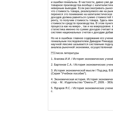
и ошибки гениальны. В частности, давно уже д
товарное производства вообще с капиталистич
неверным выводам. Если рассматривать рыночн
что стоимость товара, реализуемого им на рынк
перенеся это понимание на капиталистическое
доходов должна равняться сумме стоимостей т
ренту, то получим стоимость товара. Здесь яв
стоимости средств производства. В этом пункт
процесса как на микро-, так и на макроуровне.
статистика именно по сумме доходов считает ве
системе национальных счетов к доходам добав
Но не в ошибках главное содержание его учени
гениальным последователем Давидом Риккардо.
научной лексике называется системным подход
анализа рыночной экономики, осуществленна
Список литературы
1. Агапова И.И. / История экономических учений:
2. Бартенов С.А. / История экономических учений
3. История экономической мысли / Под ред. В.В.К
(Серия "Учебное пособие").
4. Экономическая история. История экономическ
стер. - М.: Издательство "Омега-Л", 2009. - 383с
5. Ядгаров Я.С. / История экономических учений:
с.