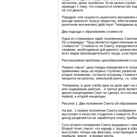
металлов, денег ошибочно. Если целью служит н
приведет к тому, что сократится количество и
на эти деньги.
Парадокс или сущность рыночного механизма с
выгоде приносит пользу обществу, обеспечивае
рыночном механизме) действует "невидимая рук
Два подхода к образованию стоимости
Одна из стержневых идей, положенных Смитом 
Он утверждал: "Труд является единственным в
стоимости". Стоимость по Смиту, определяется
средним, необходимым для данного уровня раз
всех видов производительного труда, участвую
Рассматривая проблему ценообразования и су
Первое гласит: цена товара определяется затр
применимо лишь на первых ступенях развития 
второе положение, согласно которому стоимость
процента на капитал, земельной ренты, т.е. о
"Например, в цене хлеба одна ее доля идет на 
или содержание рабочих…и третья доля являе
двумя концепциями Смит не сделал; его послед
первой, и второй концепции.
Рисунок 1. Два положения Смита об образовани
На рис. 1 первое положение Смита изображено 
выступает в качестве создателя стоимости. В
доход разделяется на заработную плату, прибыл
Суть второго положения Смита выражена с пом
Второй тезис гласит, что наряду с трудом в об
выступают теперь как факторы, участвующие в
прибыли, земля - в форме ренты.