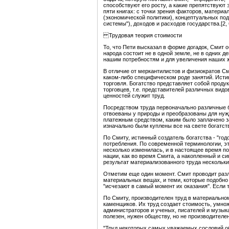
способствуют его росту, а какие препятствуют 
пяти книгах: с точки зрения факторов, матери
(экономической политики), концептуальных по
системы"), доходов и расходов государства.[2, 
Трудовая теория стоимости
То, что Пети высказал в форме догадок, Смит 
народа состоит не в одной земле, не в одних д
нашим потребностям и для увеличения наших 
В отличие от меркантилистов и физиократов Сми
каком-либо специфическом роде занятий. Исти
торговля. Богатство представляет собой проду
торговцев, т.е. представителей различных вид
ценностей служит труд.
Посредством труда первоначально различные б
отвоеваны у природы и преобразованы для нуж
платежным средством, каким было заплачено з
изначально были куплены все на свете богатст
По Смиту, истинный создатель богатства - "год
потребления. По современной терминологии, э
несколько изменилась, и в настоящее время п
нации, как во время Смита, а накопленный и си
результат материализованного труда нескольки
Отметим еще один момент. Смит проводит раз
материальных вещах, и теми, которые подобно 
"исчезают в самый момент их оказания". Если т
По Смиту, производителен труд в материальном
каменщиков. Их труд создает стоимость, умнож
администраторов и ученых, писателей и музыка
полезен, нужен обществу, но не производителен
"Труд некоторых самых уважаемых сословий об