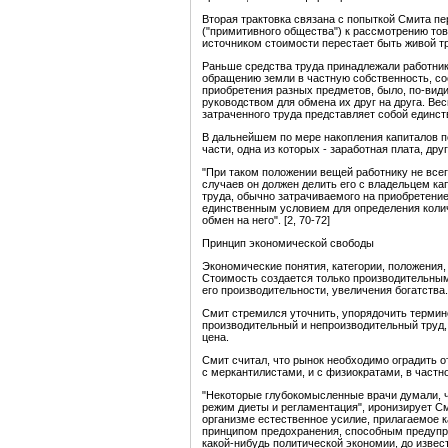
Вторая трактовка связана с попыткой Смита пе
("примитивного общества") к рассмотрению то
источником стоимости перестает быть живой т
Раньше средства труда принадлежали работни
обращению земли в частную собственность, с
приобретения разных предметов, было, по-вид
руководством для обмена их друг на друга. Вес
затраченного труда представляет собой единс
В дальнейшем по мере накопления капиталов п
части, одна из которых - заработная плата, дру
"При таком положении вещей работнику не всег
случаев он должен делить его с владельцем ка
труда, обычно затрачиваемого на приобретение
единственным условием для определения колич
обмен на него". [2, 70-72]
Принцип экономической свободы
Экономические понятия, категории, положения,
Стоимость создается только производительным
его производительности, увеличения богатства.
Смит стремился уточнить, упорядочить терминол
производительный и непроизводительный труд, 
цена.
Смит считал, что рынок необходимо оградить о
с меркантилистами, и с физиократами, в частно
"Некоторые глубокомысленные врачи думали, ч
режим диеты и регламентация", иронизирует См
организме естественное усилие, прилагаемое 
принципом предохранения, способным предупр
какой-нибудь политической экономии, до извес