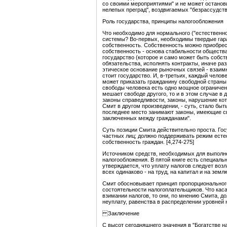
со своими мероприятиями" и не может останови
нелепых преград", воздвигаемых "безрассудство
Роль государства, принципы налогообложения
Что необходимо для нормального ("естественн
системы? Во-первых, необходимы твердые гара
собственность. Собственность можно приобрести
собственность - основа стабильности общества
государство (которое и само может быть собст
обязательства, исполнять контракты, иначе ра
этическое основание рыночных связей - взаимн
стоит государство. И, в-третьих, каждый челов
может приказать гражданину свободной страны 
свободы человека есть одно мощное ограничени
мешает свободе другого, то и в этом случае в
законы справедливости, законы, нарушение кот
Смит в другом произведении, - суть, стало бы
последнее место занимают законы, имеющие с
заключенных между гражданами".
Суть позиции Смита действительно проста. Гос
частных лиц; должно поддерживать режим естес
собственность граждан. [4,274-275]
Источником средств, необходимых для выполне
налогообложения. В пятой книге есть специаль
утверждается, что уплату налогов следует возла
всех одинаково - на труд, на капитал и на земл
Смит обосновывает принцип пропорционального
состоятельности налогоплательщиков. Что кас
взимании налогов, то они, по мнению Смита, до
неуплату, равенства в распределении уровней н
Заключение
С высот сегодняшнего значения в "Богатстве н