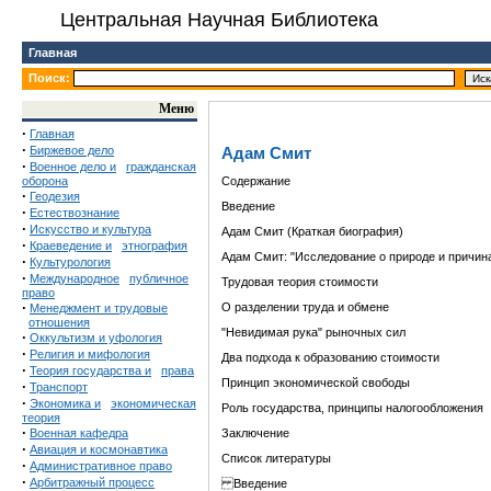
Центральная Научная Библиотека
Главная
Поиск:
Меню
·
Главная
·
Биржевое дело
Адам Смит
·
Военное дело и
гражданская
оборона
Содержание
·
Геодезия
Введение
·
Естествознание
·
Искусство и культура
Адам Смит (Краткая биография)
·
Краеведение и
этнография
Адам Смит: "Исследование о природе и причина
·
Культурология
·
Международное
публичное
Трудовая теория стоимости
право
·
О разделении труда и обмене
Менеджмент и трудовые
отношения
"Невидимая рука" рыночных сил
·
Оккультизм и уфология
·
Религия и мифология
Два подхода к образованию стоимости
·
Теория государства и
права
Принцип экономической свободы
·
Транспорт
·
Экономика и
экономическая
Роль государства, принципы налогообложения
теория
·
Военная кафедра
Заключение
·
Авиация и космонавтика
Список литературы
·
Административное право
·
Арбитражный процесс
Введение