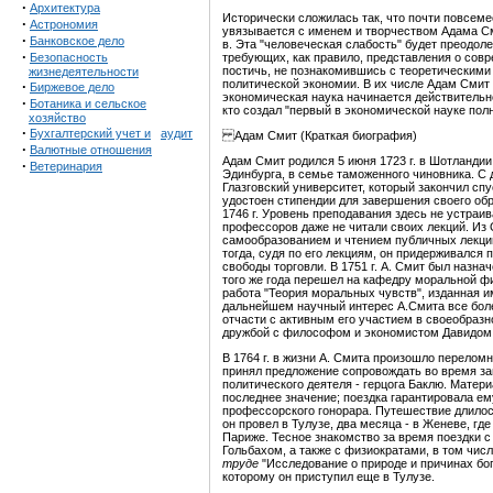
·
Архитектура
Исторически сложилась так, что почти повсем
·
Астрономия
увязывается с именем и творчеством Адама Сми
·
Банковское дело
в. Эта "человеческая слабость" будет преодоле
·
Безопасность
требующих, как правило, представления о сов
постичь, не познакомившись с теоретическим
жизнедеятельности
политической экономии. В их числе Адам Смит 
·
Биржевое дело
экономическая наука начинается действительно н
·
Ботаника и сельское
кто создал "первый в экономической науке пол
хозяйство
·
Бухгалтерский учет и
аудит
Адам Смит (Краткая биография)
·
Валютные отношения
Адам Смит родился 5 июня 1723 г. в Шотландии
·
Ветеринария
Эдинбурга, в семье таможенного чиновника. С д
Глазговский университет, который закончил спус
удостоен стипендии для завершения своего об
1746 г. Уровень преподавания здесь не устраив
профессоров даже не читали своих лекций. Из
самообразованием и чтением публичных лекций
тогда, судя по его лекциям, он придерживался
свободы торговли. В 1751 г. А. Смит был назна
того же года перешел на кафедру моральной фи
работа "Теория моральных чувств", изданная им
дальнейшем научный интерес А.Смита все боле
отчасти с активным его участием в своеобразн
дружбой с философом и экономистом Давидо
В 1764 г. в жизни А. Смита произошло переломн
принял предложение сопровождать во время за
политического деятеля - герцога Баклю. Матер
последнее значение; поездка гарантировала ему
профессорского гонорара. Путешествие длилось с
он провел в Тулузе, два месяца - в Женеве, гд
Париже. Тесное знакомство за время поездки 
Гольбахом, а также с физиократами, в том числ
труде
"Исследование о природе и причинах бога
которому он приступил еще в Тулузе.