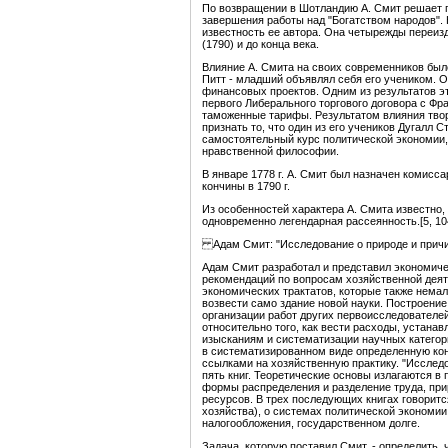
По возвращении в Шотландию А. Смит решает по
завершения работы над "Богатством народов". К
известность ее автора. Она четырежды переизд
(1790) и до конца века.
Влияние А. Смита на своих современников было
Питт - младший объявлял себя его учеником. 
финансовых проектов. Одним из результатов эт
первого Либерального торгового договора с Фр
таможенные тарифы. Результатом влияния твор
признать то, что один из его учеников Дугалл С
самостоятельный курс политической экономии,
нравственной философии.
В январе 1778 г. А. Смит был назначен комисс
кончины в 1790 г.
Из особенностей характера А. Смита известно,
одновременно легендарная рассеянность.[5, 10
Адам Смит: "Исследование о природе и причи
Адам Смит разработал и представил экономичес
рекомендаций по вопросам хозяйственной деяте
экономических трактатов, которые также немал
возвести само здание новой науки. Построение
организации работ других первоисследователе
относительно того, как вести расходы, устанав
изысканиям и систематизации научных категори
в систематизированном виде определенную ко
ссылками на хозяйственную практику. "Исследов
пять книг. Теоретические основы излагаются в
формы распределения и разделение труда, при
ресурсов. В трех последующих книгах говоритс
хозяйства), о системах политической экономии
налогообложения, государственном долге.
Задача, которую поставил Смит, - определить, 