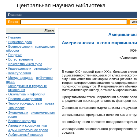
Центральная Научная Библиотека
Главная
Поиск:
Меню
Американск
·
Главная
·
Биржевое дело
Американская школа маржинали
·
Военное дело и
гражданская
оборона
КОН
·
Геодезия
«Американ
·
Естествознание
·
Искусство и культура
·
Краеведение и
этнография
В конце XIX - первой трети XX в. большое вли
·
Культурология
существенно отличающееся от классического 
·
Международное
публичное
ему. Оно известно как маржинализм (от англ. m
право
теории, которое основывается на определении
·
Менеджмент и трудовые
полезности продуктов. К маржинализму обычно
отношения
математическую школу, а также микроэкономич
·
Оккультизм и уфология
Представители этого направления в своих рабо
·
Религия и мифология
«предельная производительность факторов про
·
Теория государства и
права
·
Основные положения маржинализма следующи
Транспорт
·
Экономика и
экономическая
использование предельных величин как инстру
теория
·
Военная кафедра
основой изучения является поведение отдельн
·
Авиация и космонавтика
исследование рационального распределения ре
·
Административное право
средств;
·
Арбитражный процесс