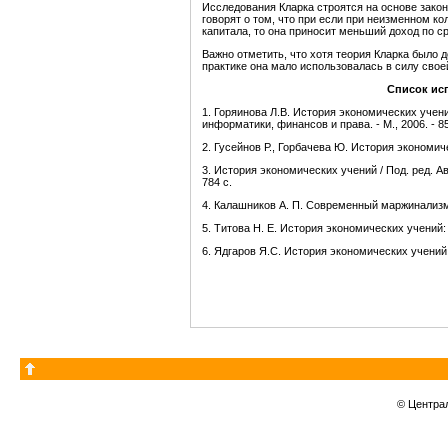
Исследования Кларка строятся на основе зако
говорят о том, что при если при неизменном к
капитала, то она приносит меньший доход по 
Важно отметить, что хотя теория Кларка было 
практике она мало использовалась в силу сво
Список ис
1. Горяинова Л.В. История экономических учен
информатики, финансов и права. - М., 2006. - 85
2. Гусейнов Р., Горбачева Ю. История экономиче
3. История экономических учений / Под. ред. А
784 с.
4. Калашников А. П. Современный маржинализм: 
5. Титова Н. Е. История экономических учений: 
6. Ядгаров Я.С. История экономических учений: 
© Центра