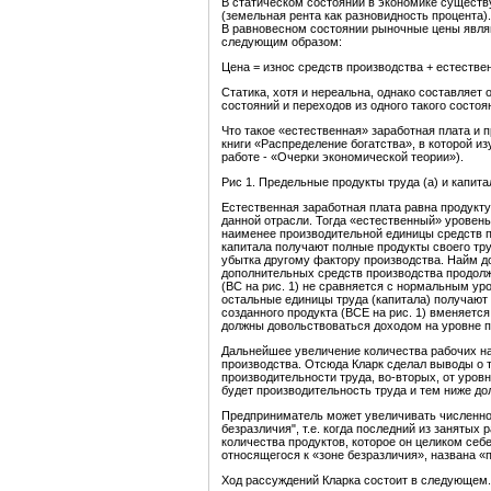
В статическом состоянии в экономике существу
(земельная рента как разновидность процента)
В равновесном состоянии рыночные цены явл
следующим образом:
Цена = износ средств производства + естестве
Статика, хотя и нереальна, однако составляет 
состояний и переходов из одного такого состоян
Что такое «естественная» заработная плата и 
книги «Распределение богатства», в которой из
работе - «Очерки экономической теории»).
Рис 1. Предельные продукты труда (а) и капита
Естественная заработная плата равна продукту
данной отрасли. Тогда «естественный» уровень
наименее производительной единицы средств п
капитала получают полные продукты своего труд
убытка другому фактору производства. Найм д
дополнительных средств производства продолжа
(BC на рис. 1) не сравняется с нормальным уро
остальные единицы труда (капитала) получают
созданного продукта (ВСЕ на рис. 1) вменяется
должны довольствоваться доходом на уровне п
Дальнейшее увеличение количества рабочих на
производства. Отсюда Кларк сделал выводы о т
производительности труда, во-вторых, от уров
будет производительность труда и тем ниже до
Предприниматель может увеличивать численност
безразличия", т.е. когда последний из занятых
количества продуктов, которое он целиком себ
относящегося к «зоне безразличия», названа «
Ход рассуждений Кларка состоит в следующем