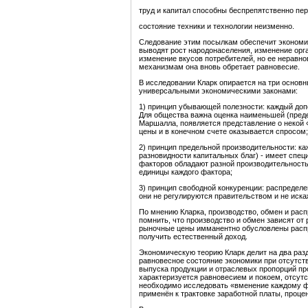
труд и капитал способны беспрепятственно пере
состояние техники и технологии неизменно.
Следование этим посылкам обеспечит экономик
выводят рост народонаселения, изменение орг
изменение вкусов потребителей, но ее неравно
механизмам она вновь обретает равновесие.
В исследовании Кларк опирается на три основны
универсальными экономическими законами:
1) принцип убывающей полезности: каждый до
Для общества важна оценка наименьшей (предел
Маршалла, появляется представление о некой 
цены и в конечном счете оказывается спросом;
2) принцип предельной производительности: ка
разновидности капитальных благ) - имеет спе
факторов обладают разной производительность
единицы каждого фактора;
3) принцип свободной конкуренции: распредел
они не регулируются правительством и не иск
По мнению Кларка, производство, обмен и расп
помнить, что производство и обмен зависят от 
рыночные цены имманентно обусловлены распр
получить естественный доход.
Экономическую теорию Кларк делит на два разд
равновесное состояние экономики при отсутств
выпуска продукции и отраслевых пропорций прои
характеризуется равновесием и покоем, отсутс
необходимо исследовать «вменение каждому ф
применён к трактовке заработной платы, процен