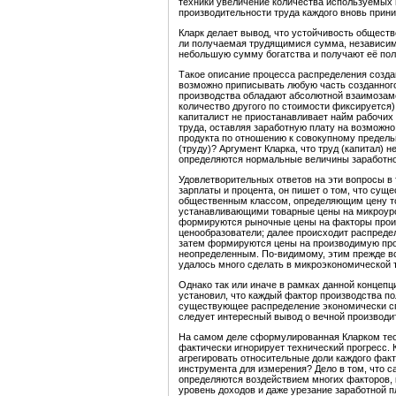
техники увеличение количества используемых 
производительности труда каждого вновь прин
Кларк делает вывод, что устойчивость обществ
ли получаемая трудящимися сумма, независимо 
небольшую сумму богатства и получают её пол
Такое описание процесса распределения создан
возможно приписывать любую часть созданного
производства обладают абсолютной взаимозам
количество другого по стоимости фиксируется)
капиталист не приостанавливает найм рабочих 
труда, оставляя заработную плату на возможно
продукта по отношению к совокупному предель
(труду)? Аргумент Кларка, что труд (капитал) н
определяются нормальные величины заработно
Удовлетворительных ответов на эти вопросы в
зарплаты и процента, он пишет о том, что суще
общественным классом, определяющим цену то
устанавливающими товарные цены на микроуров
формируются рыночные цены на факторы произ
ценообразователи; далее происходит распреде
затем формируются цены на производимую про
неопределенным. По-видимому, этим прежде вс
удалось много сделать в микроэкономической т
Однако так или иначе в рамках данной концепц
установил, что каждый фактор производства пол
существующее распределение экономически спр
следует интересный вывод о вечной производи
На самом деле сформулированная Кларком теор
фактически игнорирует технический прогресс. К
агрегировать относительные доли каждого факт
инструмента для измерения? Дело в том, что с
определяются воздействием многих факторов, к
уровень доходов и даже урезание заработной п