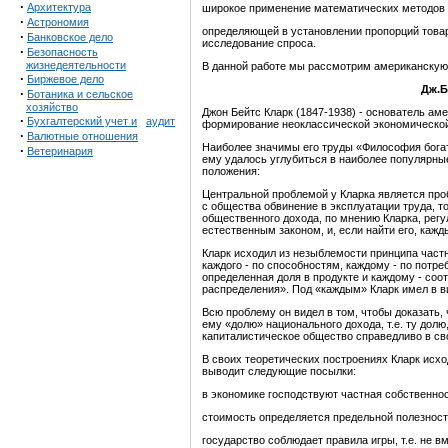
·
Архитектура
широкое применение математических методов 
·
Астрономия
определяющей в установлении пропорций това
·
Банковское дело
исследование спроса.
·
Безопасность
жизнедеятельности
В данной работе мы рассмотрим американскую 
·
Биржевое дело
Дж.Б
·
Ботаника и сельское
хозяйство
Джон Бейтс Кларк (1847-1938) - основатель а
·
Бухгалтерский учет и
аудит
формирование неоклассической экономической 
·
Валютные отношения
Наиболее значимы его труды «Философия богатс
·
Ветеринария
ему удалось углубиться в наиболее популярны
положения:
Центральной проблемой у Кларка является проб
с общества обвинение в эксплуатации труда, т
общественного дохода, по мнению Кларка, рег
естественным законом, и, если найти его, каж
Кларк исходил из незыблемости принципа част
каждого - по способностям, каждому - по потр
определенная доля в продукте и каждому - соо
распределения». Под «каждым» Кларк имел в ви
Всю проблему он видел в том, чтобы доказать
ему «долю» национального дохода, т.е. ту долю
капиталистическое общество справедливо в св
В своих теоретических построениях Кларк исх
выводит следующие посылки:
в экономике господствуют частная собственнос
стоимость определяется предельной полезност
государство соблюдает правила игры, т.е. не 