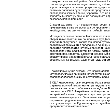
трактуются как мера борьбы с безработицей. Н
теории предельной производительности, избыт
зарплаты над предельным продуктом труда в ка
реальной зарплаты будет хорошим средством д
справедливо заметил Кейнс, зарплата - это не 
зарплаты вызовет уменьшение совокупного спро
безработицей не принесет.
Следует заметить, что и современная теория п
приведенные выше вопросы, а агрегирование т
необходимостью для логически стройной теори
Метод предельного анализа Кларк попытался п
оборот такие понятия, как социальный труд (о
капитал (совокупность капиталов, используемы
последними понимаются предельные единицы со
средства производства, которые приносят на
равновесие устанавливается, по Кларку, благ
факторов производства, а продукт, созданный 
общему фонду заработной платы (цене социальн
социальным капиталом, равняется тогда объем
В заключение нужно сказать, что маржинализм 
Методологические принципы, разработанные а
стали исследовательским инструментом больш
В США маржиналистская теория не была ввезен
маржиналистской теории могут претендовать н
теория нашла своего поборника в лице Джона Б
теоретиком в США. Разработав свой вариант н
австрийской школы, Кларк впоследствии призн
хозяйственном процессе. Экономическая теор
открытием предельной полезности и распростр
сферу производства. Однако аргументация Кларк
представителей маржинализма.