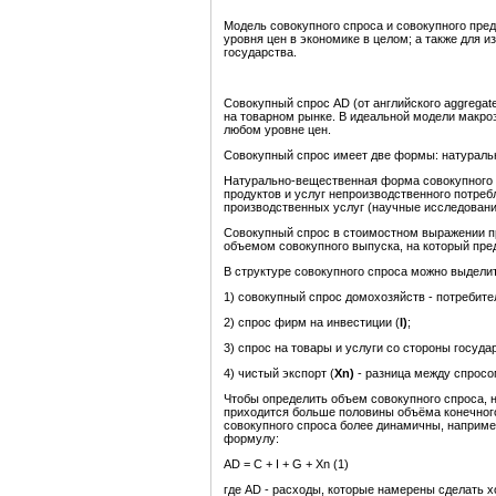
Модель совокупного спроса и совокупного пред
уровня цен в экономике в целом; а также для 
государства.
Совокупный спрос AD (от английского aggrega
на товарном рынке. В идеальной модели макро
любом уровне цен.
Совокупный спрос имеет две формы: натураль
Натурально-вещественная форма совокупного с
продуктов и услуг непроизводственного потре
производственных услуг (научные исследования
Совокупный спрос в стоимостном выражении пр
объемом совокупного выпуска, на который пре
В структуре совокупного спроса можно выдели
1) совокупный спрос домохозяйств - потребите
2) спрос фирм на инвестиции (
I
)
;
3) спрос на товары и услуги со стороны государ
4) чистый экспорт (
Xn
)
- разница между спросо
Чтобы определить объем совокупного спроса, н
приходится больше половины объёма конечного
совокупного спроса более динамичны, наприме
формулу:
AD =
C + I + G + Xn (1)
где AD - расходы, которые намерены сделать 