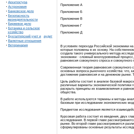
·
Архитектура
Приложение А
·
Астрономия
·
Банковское дело
Приложение Б
·
Безопасность
Приложение В
жизнедеятельности
·
Биржевое дело
Приложение Г
·
Ботаника и сельское
хозяйство
Приложение Д
·
Бухгалтерский учет и
аудит
·
Валютные отношения
·
Ветеринария
В условиях перехода Российской экономики на
которые положены в их основу. На собственн
создала такого универсального метода исслед
экономики - сложный многоуровневый процесс,
равновесия совокупного спроса и совокупного 
Современная теория равновесия совокупного 
основных вопроса рыночного хозяйства: что, к
достижение равновесия и на денежном рынке. 
Цель работы состоит в анализе базовой макро
различные варианты экономической политики го
раскрыть принципы их взаимовлияния и равнов
общества.
В работе используются термины и методы анал
базовым при исследовании экономических мод
Предметом исследования является взаимодейс
Курсовая работа состоит из введения, двух гл
исследования. В первой главе рассматриваютс
рынке. Во второй главе рассматриваются разл
сформулированы основные результаты исслед