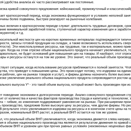
ля удобства анализа их часто рассматривают как постоянные.
зка кривой совокупного предложения: кейнсианский, промежуточный и классический(с
вает краткосрочный период, когда экономика функционирует в условиях неполной зан
ичины более подвижны, быстрее реагируют на рыночные колебания.
ых величин в краткосрочном периоде служат: длительность трудовых договоров, срок
вание минимальной заработной платы, ступенчатый характер изменения цен и заработ
курентов) и т.д.
носительной жесткости цен на коротких временных интервалах подтверждается типич
сти, запасы готовой продукции на складах, а также возможность использовать свер
ятости). Эти неиспользуемые ресурсы, как трудовые, так и материальные, можно приве
ь цен. Когда на этом отрезке объем национального продукта начинает увеличиваться, 
довательно, не будет оснований для повышения цен на товары. И наоборот, этот отрез
вары и ресурсы останутся на том же уровне. Это значит, что реальный объем произво
твует ситуации, когда использование ресурсов приближается к полной занятости. Чт
ства, что приведет к повышению цены.
Это происходит потому, что издержки на едини
 рабочих, цен на рынках товаров и услуг), и фирмы должны назначить более высокие
зке увеличение реального объема национального продукта сопровождается ростом ц
ального выпуска Y* - это такой объем выпуска, который может быть произведен при 
ет поведение экономики в долгосрочном периоде. Анализ совокупного предложения ст
т от количества и качества факторов производства (труда и капитала) и технологии;
та -- гибкие, их изменения поддерживают равновесие на рынках. При расширении прои
производство, предложив более высокую цену за ресурсы, чем другие фирмы. Но ре
 В результате этого увеличиваются издержки на ресурсы и в конечном счете цены на 
разом, номинальный ВНП растет, а реальный ВНП остается на том же уровне.
ал, что реальный объем ВНП увеличивается, когда экономика движется слева направо
ия в объеме национального производства являются результатом движения по кривой с
бъемом ВНП и уровнем цен при прочих равных условиях (неизменных неценовых факт