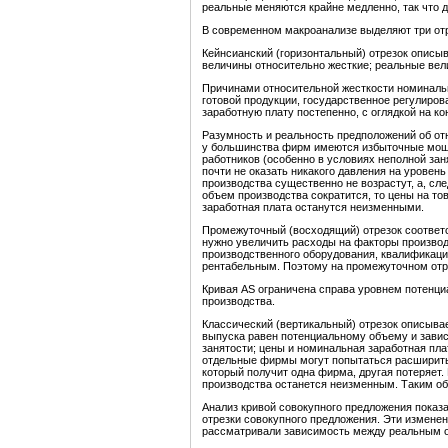
реальные меняются крайне медленно, так что д
В современном макроанализе выделяют три отре
Кейнсианский (горизонтальный) отрезок описы
величины относительно жесткие; реальные вел
Причинами относительной жесткости номинальн
готовой продукции, государственное регулиро
заработную плату постепенно, с оглядкой на кон
Разумность и реальность предположений об от
у большинства фирм имеются избыточные мощно
работников (особенно в условиях неполной зан
почти не оказать никакого давления на уровен
производства существенно не возрастут, а, сле
объем производства сократится, то цены на то
заработная плата останутся неизменными.
Промежуточный (восходящий) отрезок соответс
нужно увеличить расходы на факторы производ
производственного оборудования, квалификации
рентабельным. Поэтому на промежуточном отре
Кривая AS ограничена справа уровнем потенци
производства.
Классический (вертикальный) отрезок описыва
выпуска равен потенциальному объему и зависи
занятости; цены и номинальная заработная пла
отдельные фирмы могут попытаться расширить 
который получит одна фирма, другая потеряет.
производства останется неизменным. Таким об
Анализ кривой совокупного предложения показ
отрезки совокупного предложения. Эти изменен
рассматривали зависимость между реальным о