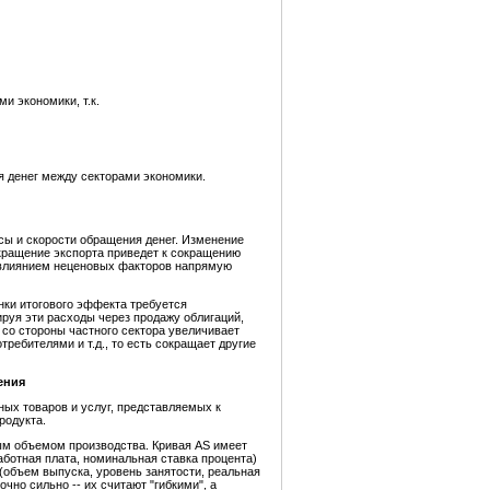
и экономики, т.к.
я денег между секторами экономики.
ы и скорости обращения денег. Изменение
кращение экспорта приведет к сокращению
од влиянием неценовых факторов напрямую
нки итогового эффекта требуется
ируя эти расходы через продажу облигаций,
 со стороны частного сектора увеличивает
требителями и т.д., то есть сокращает другие
ения
ных товаров и услуг, представляемых к
родукта.
ым объемом производства. Кривая AS имеет
ботная плата, номинальная ставка процента)
(объем выпуска, уровень занятости, реальная
очно сильно -- их считают
"гибкими", а