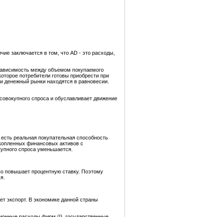
чие заключается в том, что AD - это расходы,
 зависимость между объемом покупаемого
 которое потребители готовы приобрести при
 и денежный рынки находятся в равновесии.
совокупного спроса и обуславливает движение
 есть реальная покупательная способность
акопленных финансовых активов с
купного спроса уменьшается.
ство повышает процентную ставку. Поэтому
я.
ет экспорт. В экономике данной страны
ционные расходы фирм (I), государственные