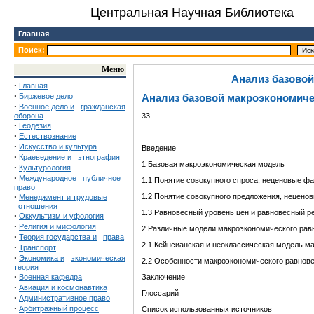
Центральная Научная Библиотека
Главная
Поиск:
Меню
Анализ базово
·
Главная
·
Биржевое дело
Анализ базовой макроэкономиче
·
Военное дело и
гражданская
оборона
33
·
Геодезия
·
Естествознание
·
Искусство и культура
Введение
·
Краеведение и
этнография
1 Базовая макроэкономическая модель
·
Культурология
·
Международное
публичное
1.1 Понятие совокупного спроса, неценовые ф
право
·
1.2 Понятие совокупного предложения, нецено
Менеджмент и трудовые
отношения
1.3 Равновесный уровень цен и равновесный р
·
Оккультизм и уфология
·
Религия и мифология
2.Различные модели макроэкономического рав
·
Теория государства и
права
2.1 Кейнсианская и неоклассическая модель м
·
Транспорт
·
Экономика и
экономическая
2.2 Особенности макроэкономического равнове
теория
·
Военная кафедра
Заключение
·
Авиация и космонавтика
Глоссарий
·
Административное право
·
Арбитражный процесс
Список использованных источников