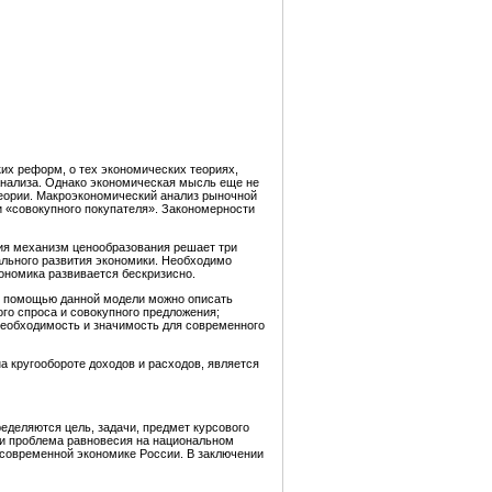
их реформ, о тех экономических теориях,
анализа. Однако экономическая мысль еще не
теории. Макроэкономический анализ рыночной
и «совокупного покупателя». Закономерности
ия механизм ценообразования решает три
мального развития экономики. Необходимо
ономика развивается бескризисно.
 с помощью данной модели можно описать
го спроса и совокупного предложения;
необходимость и значимость для современного
а кругообороте доходов и расходов, является
ределяются цель, задачи, предмет курсового
 и проблема равновесия на национальном
 современной экономике России. В заключении