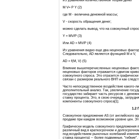
Из уравнения количественной теории денег
M V= P Y (2)
где М - величина денежной массы;
V - скорость обращения денег;
можно сделать вывод, что на совокупный спрос
Y = MV/Р (3)
Или AD = MV/Р (4)
Из уравнения видно еще два неценовых фактор
Следовательно, AD является функцией М и V,
AD = f(M, V) (5)
Влияние вышеперечисленных неценовых фактор
неценовых факторов отражается сдвигом криво
совокупного спроса. Это отразится графически
связан с размером реального ВНП и как следст
Часто непосредственное воздействие какого-ли
дополнительный анализ. Так, увеличение госуд
государство забирает часть ресурсов с денежн
ставку процента. Это, в свою очередь, затрудн
компоненты совокупного спроса[1].
1.2
Совокупное предложение AS (от английского ag
продаже при каждом возможном уровне цен. Это
Графически модель совокупного предложения 
различный вид в краткосрочном и долгосрочно
под воздействием рыночных колебаний изменяю
ставка процента) -- более подвижные, "гибкие"