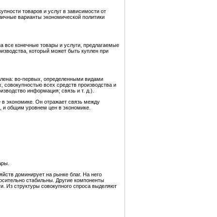
упности товаров и услуг в зависимости от
зличные варианты экономической политики
а все конечные товары и услуги, предлагаемые
изводства, который может быть куплен при
влена: во-первых, определенными видами
, совокупностью всех средств производства и
водство информация; связь и т. д.).
 в экономике. Он отражает связь между
, и общим уровнем цен в экономике.
ары.
йств доминирует на рынке благ. На него
осительно стабильны. Другие компоненты
и. Из структуры совокупного спроса выделяют