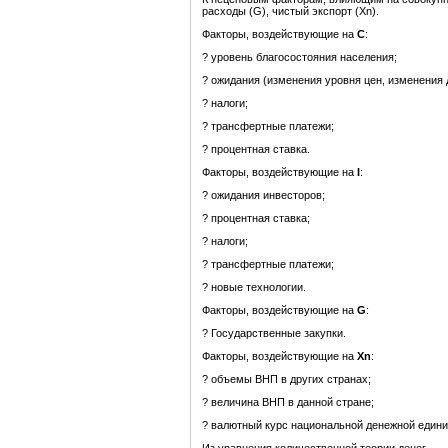
расходы (G), чистый экспорт (Xn).
Факторы, воздействующие на
C
:
? уровень благосостояния населения;
? ожидания (изменения уровня цен, изменения 
? налоги;
? трансфертные платежи;
? процентная ставка.
Факторы, воздействующие на
I
:
? ожидания инвесторов;
? процентная ставка;
? налоги;
? трансфертные платежи;
? новые технологии.
Факторы, воздействующие на
G
:
? Государственные закупки.
Факторы, воздействующие на
Xn
:
? объемы ВНП в других странах;
? величина ВНП в данной стране;
? валютный курс национальной денежной едини