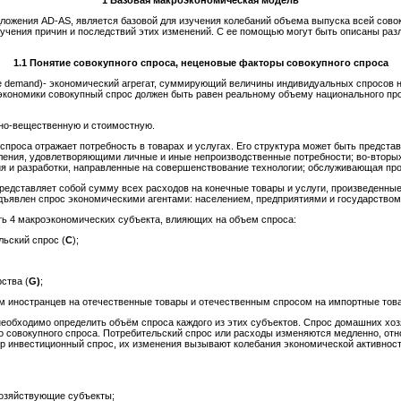
1 Базовая
макроэкономическая модель
ложения AD-AS, является базовой для изучения колебаний объема выпуска всей совок
изучения причин и последствий этих изменений. С ее помощью могут быть описаны ра
1.1
Понятие совокупного спроса, неценовые факторы совокупного
спроса
te demand)- экономический агрегат, суммирующий величины индивидуальных спросов н
экономики совокупный спрос должен быть равен реальному объему национального про
но-вещественную и стоимостную.
проса отражает потребность в товарах и услугах. Его структура может быть предста
бления, удовлетворяющими личные и иные непроизводственные потребности; во-вторых
 и разработки, направленные на совершенствование технологии; обслуживающая произ
едставляет собой сумму всех расходов на конечные товары и услуги, произведенные
дъявлен спрос экономическими агентами: населением, предприятиями и государством
ть 4 макроэкономических субъекта, влияющих на объем спроса:
льский спрос (
C
);
ства (
G
)
;
м иностранцев на отечественные товары и отечественным спросом на импортные тов
еобходимо определить объём спроса каждого из этих субъектов. Спрос домашних хозя
 совокупного спроса. Потребительский спрос или расходы изменяются медленно, отн
р инвестиционный спрос, их изменения вызывают колебания экономической активност
хозяйствующие субъекты;