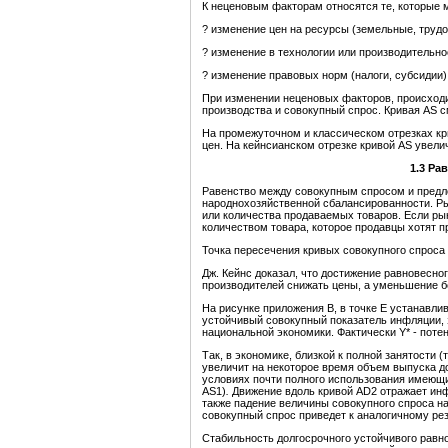
К неценовым факторам относятся те, которые м
? изменение цен на ресурсы (земельные, труд
? изменение в технологии или производительн
? изменение правовых норм (налоги, субсидии) 
При изменении неценовых факторов, происходи
производства и совокупный спрос. Кривая AS см
На промежуточном и классическом отрезках кр
цен. На кейнсианском отрезке кривой AS увели
1.3 Ра
Равенство между совокупным спросом и предл
народнохозяйственной сбалансированности. Ры
или количества продаваемых товаров. Если рыно
количеством товара, которое продавцы хотят п
Точка пересечения кривых совокупного спроса
Дж. Кейнс доказал, что достижение равновесно
производителей снижать цены, а уменьшение бе
На рисунке приложения В, в точке Е устанавли
устойчивый совокупный показатель инфляции, 
национальной экономики. Фактически Y* - поте
Так, в экономике, близкой к полной занятости 
увеличит на некоторое время объем выпуска до
условиях почти полного использования имеющих
AS1)
.
Движение вдоль кривой AD2 отражает инф
также падение величины совокупного спроса н
совокупный спрос приведет к аналогичному ре
Стабильность долгосрочного устойчивого равн