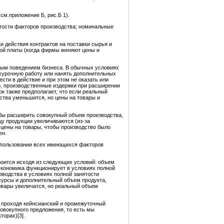
м.приложение Б, рис.Б 1).
ятости факторов производства; номинальные
и действия контрактов на поставки сырья и
ной платы (когда фирмы меняют цены и
ным поведением бизнеса. В обычных условиях
хурочную работу или нанять дополнительных
сти в действие и при этом не оказать или
то, производственные издержки при расширении
ок также предполагает, что если реальный
дства уменьшится, но цены на товары и
обы расширить совокупный объем производства,
цу продукции увеличиваются (из-за
 цены на товары, чтобы производство было
ен.
использовании всех имеющихся факторов
роится исходя из следующих условий: объем
 экономика функционирует в условиях полной
зводства в условиях полной занятости
сурсы и дополнительный объем продукта,
товары увеличатся, но реальный объем
, проходя кейнсианский и промежуточный
овокупного предложения, то есть мы
орах)[3].