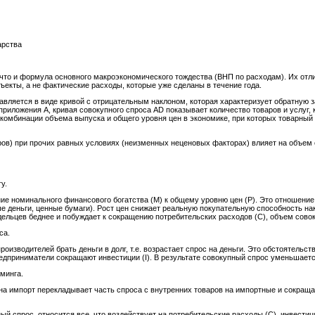
арства
 что и формула основного макроэкономического тождества (ВНП по расходам). Их отли
екты, а не фактические расходы, которые уже сделаны в течение года.
авляется в виде кривой с отрицательным наклоном, которая характеризует обратную
 приложения А, кривая совокупного спроса AD показывает количество товаров и услуг,
 комбинации объема выпуска и общего уровня цен в экономике, при которых товарный
ов) при прочих равных условиях (неизменных неценовых факторах) влияет на объем 
у.
е номинального финансового богатства (М) к общему уровню цен (Р). Это отношение
ые деньги, ценные бумаги). Рост цен снижает реальную покупательную способность н
дельцев беднее и побуждает к сокращению потребительских расходов (C), объем сово
са.
производителей брать деньги в долг, т.е. возрастает спрос на деньги. Это обстоятель
редприниматели сокращают инвестиции (I). В результате совокупный спрос уменьшаетс
минга.
на импорт перекладывает часть спроса с внутренних товаров на импортные и сокраща
й спрос, относится все, что воздействует на потребительские расходы (C), инвести