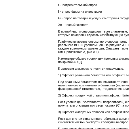
С- потребительский спрос
I - спрос фирм на инвестиции
G - спрос на товары и услуги со стороны госуд
Xn - чистый экспорт
В правой части она содержит те же слагаемые,
которые намерены сделать хозяйствующие субъ
Графически модель совокупного спроса предст
реального ВНП и уровнем цен. На рисунке А 1,
каждом возможном уровне цен. Она дает такие
(см.Приложение А, рис.А 1)
Изменение общего уровня цен (ценовых фактор
по кривой AD [2].
К ценовым факторам относятся следующие:
1) Эффект реального богатства или эффект Пиг
Под реальным богатством понимается отношени
накопленного номинального богатства (наличн
фиксированной стоимостью, что делает их вла
2) Эффект процентной ставки или эффект Кейн
Рост уровня цен заставляет и потребителей, и 
покупатели откладывают свои покупки (C), а п
3) Эффект импортных товаров или эффект Фле
Рост цен внутри страны при стабильных ценах 
снижается чистый экспорт и совокупный спрос.
К неценовым факторам, влияющим на совокупны