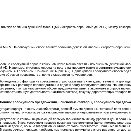
 влияют величина денежной массы (M) и скорость обращения денег (V) между секторам
а M и V. На совокупный спрос влияют величина денежной массы и скорость обращени
ов на совокупный спрос в конечном итоге можно свести к изменениям денежной масс
й AD. Например, снижение спроса на нефть на мировом рынке и соответствующее со
 сдвигом AD влево (см. Приложение А, рис.А 2). Сдвиг кривой совокупного спроса п
вие объемов производства, но не сказывается на уровне цен.
бо неценового фактора на совокупный спрос оказывается не единственным, и для оце
арственных расходов непосредственно ведет к росту совокупного спроса. Но, финанс
ого рынка, что при неизменном общем предложении денег в экономике и спросе на них
яет инвестиционную деятельность частного сектора, покупку дорогостоящих товаров по
 Понятие совокупного предложения, неценовые факторы, совокупного предлож
gregate supply) - экономический агрегат, равный сумме денежных значений всех конеч
 понятие часто используется как синоним валового национального, или внутреннего п
представлена кривой, выражающей прямую зависимость между уровнем цен и реальн
м периодах. В краткосрочном периоде номинальные величины (цены, номинальная зара
тся медленно, обычно говорят об их относительной
"жесткости". Реальные величины 
. В долгосрочном периоде, наоборот, номинальные величины в итоге изменяются достат