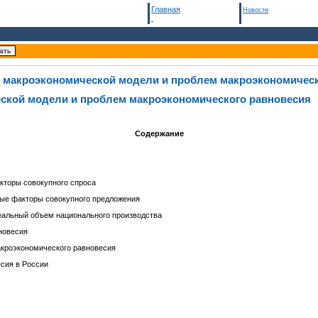
Главная
Новости
й макроэкономической модели и проблем макроэкономическ
ской модели и проблем макроэкономического равновесия
Содержание
акторы совокупного спроса
вые факторы совокупного предложения
еальный объем национального производства
новесия
акроэкономического равновесия
сия в России