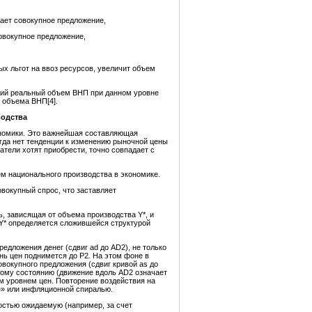
жает совокупное предложение,
овокупное предложение,
х льгот на ввоз ресурсов, увеличит объем
ьший реальный объем ВНП при данном уровне
 объема ВНП[4].
водств
а
номики. Это важнейшая составляющая
гда нет тенденции к изменению рыночной цены
атели хотят приобрести, точно совпадает с
м национального производства в экономике.
овокупный спрос, что заставляет
ь, зависящая от объема производства Y*, и
 Y* определяется сложившейся структурой
редложения денег (сдвиг ad до AD2), не только
нь цен поднимется до P2
.
На этом фоне в
вокупного предложения (сдвиг кривой as до
ному состоянию (движение вдоль AD2 означает
м уровнем цен. Повторение воздействия на
е» или инфляционной спиралью.
остью ожидаемую (например, за счет