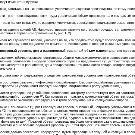
огут изменить издержки:
овые, капитальные) - их повышение увеличивает издержки производства, поэтому сни
ости - рост производительности труда увеличивает объем производства и тем самым с
- если налоги вырастут, то издержки увеличатся, совокупное предложение сократится.
т смещение кривой AS. Например, предоставление со стороны государства таможенны
еститься вправо (см.приложение Б, рис. Б 2).
ивая AS сдвигается вправо, указывая на то, что предприятия будут производить бол
чение совокупного предложения означает снижение уровня цен при различных уровнях
вновесный уровень цен и равновесный реальный объем национального произ
ожением, обычно называют состоянием общего макроэкономического равновесия эко
ночное равновесие в модели совокупного спроса и предложения существует тогда, ко
к находится в равновесии, цена товара такова, что количество товара, которое покуп
редложить.
 и совокупного предложения определяет равновесный уровень цен и равновесный объе
го состояния связано с инфляцией и безработицей. Высокая безработица уменьшает с
зработицы увеличивает совокупный спрос, подталкивая к росту уровня цен[5].
вается долгосрочное устойчивое равновесие, которому соответствует полная занятост
зависящий от уровня цен Р*. Как показывает практика, потенциальный объем выпуска
нциал роста экономики без угрозы быстрого раскручивания инфляционной спирали.
(точке Е приложения В), рост совокупного спроса, вызванный, например, увеличением п
 Y2, но при определенных обстоятельствах может привести к инфляции спроса, урове
ся ресурсов цены на них начнут расти, что увеличит издержки и вызовет снижение со
ляцию издержек, уровень цен растет до P3, а уровень выпуска возвращается к исход
а фоне роста цен). Прежний объем производства будет сочетаться уже с инфляционны
зультату и еще больше поднимет уровень цен. Этот процесс называют «бегом на мест
овесия должно обеспечить государство, путем превращения текущей инфляции в полн