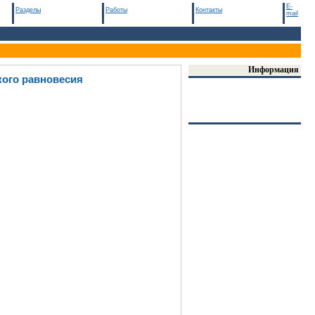
E-
Разделы
Работы
Контакты
mail
Информация
ого равновесия