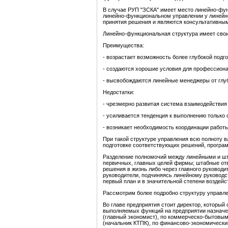
В случае РУП "ЗСКА" имеет место линейно-фун
линейно-функциональном управлении у линейно
принятия решения и являются консультативны
Линейно-функциональная структура имеет свои
Преимущества:
- возрастает возможность более глубокой подг
- создаются хорошие условия для профессиона
- высвобождаются линейные менеджеры от глуб
Недостатки:
- чрезмерно развитая система взаимодействия 
- усиливается тенденция к выполнению только 
- возникает необходимость координации работ
При такой структуре управления всю полноту в
подготовке соответствующих решений, программ
Разделение полномочий между линейными и шта
первичных, главных целей фирмы; штабные от
решения в жизнь либо через главного руководи
руководители, подчиняясь линейному руководст
первый план и в значительной степени воздей
Рассмотрим более подробно структуру управл
Во главе предприятия стоит директор, который 
выполняемых функций на предприятии назначе
(главный экономист), по коммерческо-бытовым
(начальник КТПК), по финансово-экономически