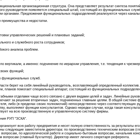
кциональная организационная структура. Она представляет результат синтеза поняти
го руководителя появляется специальный штаб, состоящий из функциональных служб
ми органами. Предложения функциональных подразделений реализуются через каналы
 преимущества и недостатки.
отовки управленческих решений и плановых заданий;
льного и служебного роста сотрудников;
окого анализа проблем.
по вертикали, а именно: подчинение по иерархии управления, т.е. тенденция к чрезме
своих функций;
ы функциональных служб.
ласти берет на себя линейный руководитель, возглавляющий определенный коллектив.
, планов помогает специальный аппарат, состоящий из функциональных подразделений
бными отделами чаще всего связано с двумя видами целей и задач. Линейные руково
вечают за решение вторичных задач, подчиненных главным целям. В общей системе 
теля, либо (в пределах своих полномочий) непосредственно через соответствующих р
ву, выполняют функции консультантов. Однако нередки случаи, когда такая консульт
ствует на всю производственную и управленческую систему фирмы.
ения РУП "ЗСКА".
организует всю работу предприятия и несет полную ответственность за результаты его
ны следующие заместители директора: по производственно техническим вопросам (гл
 вопросам, по идеологической работе и социально-бытовым вопросам, начальник конс
м вопросам (главный бухгалтер). Директор имеет личного секретаря-референта.