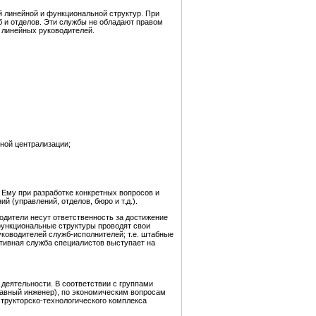
й линейной и функциональной структур. При
 и отделов. Эти службы не обладают правом
 линейных руководителей.
рной централизации;
 Ему при разработке конкретных вопросов и
 (управлений, отделов, бюро и т.д.).
дители несут ответственность за достижение
функциональные структуры проводят свои
уководителей служб-исполнителей; т.е. штабные
ативная служба специалистов выступает на
 деятельности. В соответствии с группами
авный инженер), по экономическим вопросам
трукторско-технологического комплекса