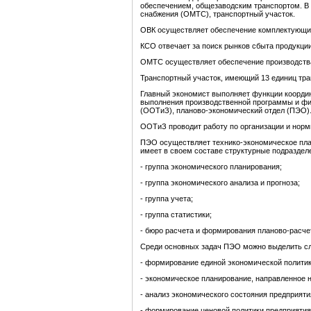
обеспечением, общезаводским транспортом. В 
снабжения (ОМТС), транспортный участок.
ОВК осуществляет обеспечение комплектующим
КСО отвечает за поиск рынков сбыта продукции
ОМТС осуществляет обеспечение производств
Транспортный участок, имеющий 13 единиц тран
Главный экономист выполняет функции координ
выполнения производственной программы и фин
(ООТиЗ), планово-экономический отдел (ПЭО)
ООТиЗ проводит работу по организации и норм
ПЭО осуществляет технико-экономическое план
имеет в своем составе структурные подраздел
- группа экономического планирования;
- группа экономического анализа и прогноза;
- группа учета;
- группа статистики;
- бюро расчета и формирования планово-расче
Среди основных задач ПЭО можно выделить с
- формирование единой экономической политики
- экономическое планирование, направленное н
- анализ экономического состояния предприяти
- формирование ценовой политики предприятия