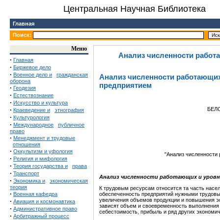
Центральная Научная Библиотека
Главная
Поиск:
Меню
Анализ численности работ
·
Главная
·
Биржевое дело
·
Военное дело и
гражданская
Анализ численности работающих
оборона
предприятием
·
Геодезия
·
Естествознание
·
Искусство и культура
·
БЕЛ
Краеведение и
этнография
·
Культурология
·
Международное
публичное
право
·
Менеджмент и трудовые
отношения
·
Оккультизм и уфология
"Анализ численности
·
Религия и мифология
·
Теория государства и
права
·
Транспорт
Анализ численности работающих и уров
·
Экономика и
экономическая
теория
К трудовым ресурсам относится та часть насе
·
Военная кафедра
обеспеченность предприятий нужными трудовы
увеличения объемов продукции и повышения эф
·
Авиация и космонавтика
зависят объем и своевременность выполнения 
·
Административное право
себестоимость, прибыль и ряд других экономич
·
Арбитражный процесс