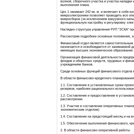
волной, сборочного участка и участка наладки 
выполнения плана.
Цех 1 занимает 242 кв. м. и включает в себя к
микроэлектроники позволяет проводить все оп
микросборок (за исключением вакуумного напы
функциональную настройку и регулировку элек
Наглядно структура управления РУП "ЗСКА" пре
Рассмотрим подробнее основные положения, за
Финансовый отдел является самостоятельным с
назначается и освобождается от занимаемой до
имеющее высшее экономическое образование и 
Организация финансовой деятельности предпр
фондов и оборотных средств, трудовых и фина
учреждениям банков.
Среди основных функций финансового отдела
В области финансово-кредитного планирования
1.1. Составление в установленные сроки про
резервов, наиболее рационального использова
1.2. Составление и предоставление в установ
рассмотрении.
1.3. Участие в составлении оперативных план
экономическим отделом).
1.4. Составление на предстоящий месяц и на
1.5. Обеспечение выполнения финансового, кре
2. В области финансово-оперативной работы: