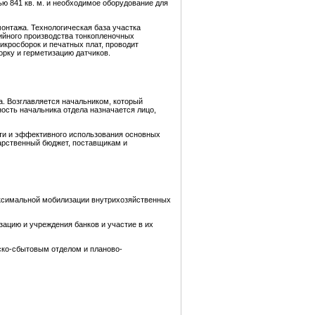
дью 841 кв. м. и необходимое оборудование для
монтажа. Технологическая база участка
ийного производства тонкопленочных
кросборок и печатных плат, проводит
орку и герметизацию датчиков.
. Возглавляется начальником, который
ость начальника отдела назначается лицо,
ти и эффективного использования основных
арственный бюджет, поставщикам и
аксимальной мобилизации внутрихозяйственных
ацию и учреждения банков и участие в их
ско-сбытовым отделом и планово-