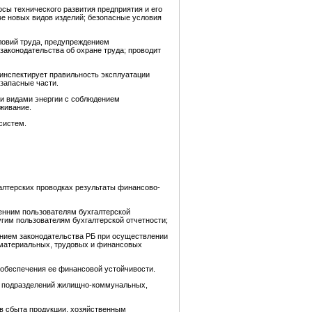
сы технического развития предприятия и его
ве новых видов изделий; безопасные условия
ловий труда, предупреждением
законодательства об охране труда; проводит
 инспектирует правильность эксплуатации
 запасные части.
ми видами энергии с соблюдением
уживание.
систем.
алтерских проводках результаты финансово-
енним пользователям бухгалтерской
угим пользователям бухгалтерской отчетности;
ением законодательства РБ при осуществлении
 материальных, трудовых и финансовых
 обеспечения ее финансовой устойчивости.
й подразделений жилищно-коммунальных,
в сбыта продукции, хозяйственным