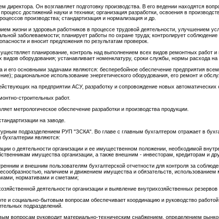
 директора. Он возглавляет подготовку производства. В его ведении находятся вопро
процесс достижений науки и техники; организация разработки, освоения в производст
роцессов производства; стандартизация и нормализация и др.
ем жизни и здоровья работников в процессе трудовой деятельности, улучшением ус
льной заболеваемости; планирует работы по охране труда; контролирует соблюдение 
зопасности и вносит предложения по результатам проверок.
осуществляет планирование, контроль над выполнением всех видов ремонтных работ и
х видов оборудования; устанавливает номенклатуру, сроки службы, нормы расхода на
ва и его основными задачами являются: бесперебойное обеспечение предприятия все
ние); рациональное использование энергетического оборудования, его ремонт и обсл
йствующих на предприятии АСУ, разработку и сопровождение новых автоматических 
монтно-строительных работ.
ляет метрологическое обеспечение разработки и производства продукции.
тандартизации на заводе.
урным подразделением РУП "ЗСКА". Во главе с главным бухгалтером отражает в бухг
 бухгалтерии являются:
ции о деятельности организации и ее имущественном положении, необходимой внутр
бственникам имущества организации, а также внешним - инвесторам, кредиторам и др
ренним и внешним пользователям бухгалтерской отчетности для контроля за соблюд
лесообразностью, наличием и движением имущества и обязательств, использованием
рмами, нормативами и сметами;
хозяйственной деятельности организации и выявление внутрихозяйственных резервов
боте и социально-бытовым вопросам обеспечивает координацию и руководство работо
ительных подразделений.
вым вопросам руководит материально-техническим снабжением, определением рынко