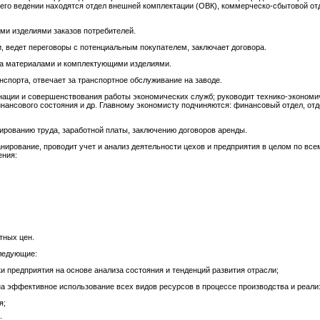
его ведении находятся отдел внешней комплектации (ОВК), коммерческо-сбытовой от
и изделиями заказов потребителей.
, ведет переговоры с потенциальным покупателем, заключает договора.
а материалами и комплектующими изделиями.
спорта, отвечает за транспортное обслуживание на заводе.
ации и совершенствования работы экономических служб; руководит технико-экономи
ансового состояния и др. Главному экономисту подчиняются: финансовый отдел, отде
.
ированию труда, заработной платы, заключению договоров аренды.
ирование, проводит учет и анализ деятельности цехов и предприятия в целом по вс
ения:
тных цен.
ледующие:
 предприятия на основе анализа состояния и тенденций развития отрасли;
а эффективное использование всех видов ресурсов в процессе производства и реализа
я;
;