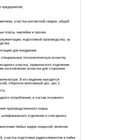
я предприятия;
амповки, участка контактной сварки, общей
ые платы, наклейки и прочее.
окументации, подготовкой производства, за
дства.
ентацию для внедрения.
 специальную технологическую оснастку.
есарного участка, термического отделения.
же изготовление оснастки для сторонних
менклатуре. В его ведении находятся
тий, сборочно-монтажный цех, цех 1.
сть.
ного потребления, в состав основного
ния производственного плана.
, шлифовального отделения и слесарного
нанесению любых видов покрытий, включая
й, участка подготовки радиоэлементов и пайки