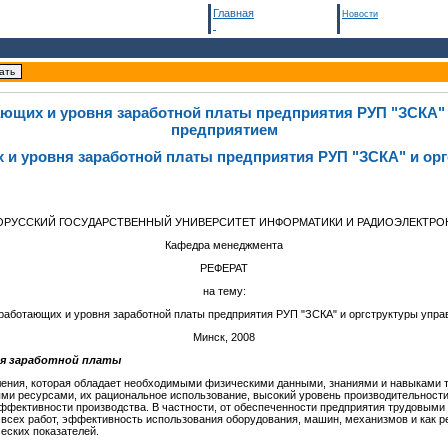
Главная
Новости
ающих и уровня заработной платы предприятия РУП "ЗСКА" 
предприятием
 и уровня заработной платы предприятия РУП "ЗСКА" и ор
ОРУССКИЙ ГОСУДАРСТВЕННЫЙ УНИВЕРСИТЕТ ИНФОРМАТИКИ И РАДИОЭЛЕКТРО
Кафедра менеджмента
РЕФЕРАТ
на тему:
 работающих и уровня заработной платы предприятия РУП "ЗСКА" и оргструктуры упра
Минск, 2008
ня заработной платы
ления, которая обладает необходимыми физическими данными, знаниями и навыками т
ми ресурсами, их рациональное использование, высокий уровень производительности
фективности производства. В частности, от обеспеченности предприятия трудовыми
всех работ, эффективность использования оборудования, машин, механизмов и как ре
еских показателей.