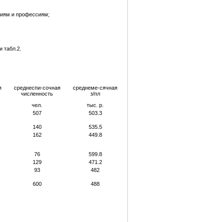
ориям и профессиям;
и табл.2.
я
среднеспи-сочная
среднеме-сячная
численность
з/пл
чел.
тыс. р.
507
503.3
140
535.5
162
449.8
76
599.8
129
471.2
93
482
600
488