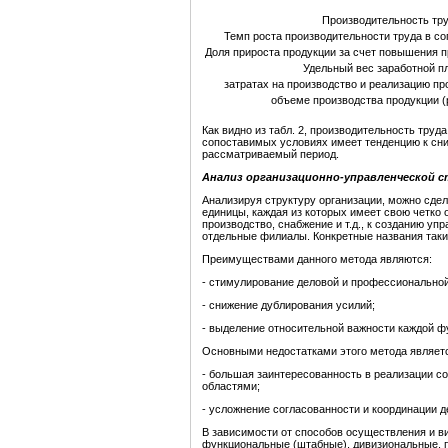
Производительность тр
Темп роста производительности труда в с
Доля прироста продукции за счет повышения 
Удельный вес заработной пл
затратах на производство и реализацию про
объеме производства продукции (р
Как видно из табл. 2, производительность тру
сопоставимых условиях имеет тенденцию к сни
рассматриваемый период.
Анализ организационно-управленческой 
Анализируя структуру организации, можно сдел
единицы, каждая из которых имеет свою четко 
производство, снабжение и т.д., к созданию у
отдельные филиалы. Конкретные названия таки
Преимуществами данного метода являются:
- стимулирование деловой и профессиональной
- снижение дублирования усилий;
- выделение относительной важности каждой ф
Основными недостатками этого метода являет
- большая заинтересованность в реализации с
областями;
- усложнение согласованности и координации
В зависимости от способов осуществления и в
функциональные (штабные), дивизиональные, п