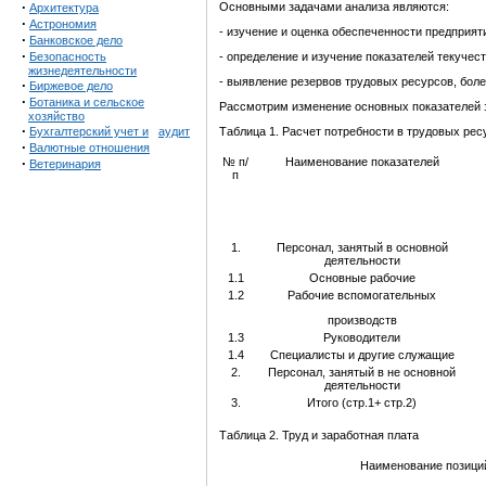
·
Основными задачами анализа являются:
Архитектура
·
Астрономия
- изучение и оценка обеспеченности предприят
·
Банковское дело
·
Безопасность
- определение и изучение показателей текучест
жизнедеятельности
- выявление резервов трудовых ресурсов, боле
·
Биржевое дело
·
Ботаника и сельское
Рассмотрим изменение основных показателей за 2
хозяйство
·
Бухгалтерский учет и
аудит
Таблица 1. Расчет потребности в трудовых рес
·
Валютные отношения
·
№ п/
Наименование показателей
Ветеринария
п
1.
Персонал, занятый в основной
деятельности
1.1
Основные рабочие
1.2
Рабочие вспомогательных
производств
1.3
Руководители
1.4
Специалисты и другие служащие
2.
Персонал, занятый в не основной
деятельности
3.
Итого (стр.1+ стр.2)
Таблица 2. Труд и заработная плата
Наименование позици