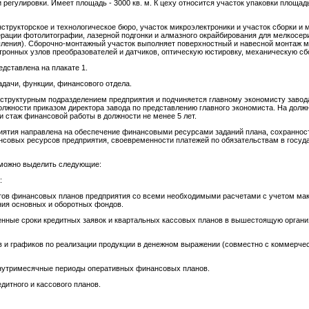
и регулировки. Имеет площадь - 3000 кв. м. К цеху относится участок упаковки площа
онструкторское и технологическое бюро, участок микроэлектроники и участок сборки и 
ерации фотолитографии, лазерной подгонки и алмазного окрайбирования для мелкосер
ления). Сборочно-монтажный участок выполняет поверхностный и навесной монтаж ми
тронных узлов преобразователей и датчиков, оптическую юстировку, механическую сб
дставлена на плакате 1.
дачи, функции, финансового отдела.
труктурным подразделением предприятия и подчиняется главному экономисту завода
лжности приказом директора завода по представлению главного экономиста. На должн
стаж финансовой работы в должности не менее 5 лет.
иятия направлена на обеспечение финансовыми ресурсами заданий плана, сохраннос
нсовых ресурсов предприятия, своевременности платежей по обязательствам в госуд
 можно выделить следующие:
:
ектов финансовых планов предприятия со всеми необходимыми расчетами с учетом м
ния основных и оборотных фондов.
ленные сроки кредитных заявок и квартальных кассовых планов в вышестоящую организ
ов и графиков по реализации продукции в денежном выражении (совместно с коммерче
 внутримесячные периоды оперативных финансовых планов.
дитного и кассового планов.