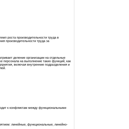
темп роста производительности труда в
ния производительности труда за
атривает деление организации на отдельные
ке персонала на выполнение таких функций, как
дприятия, включая внутренние подразделения и
лей.
иводит к конфликтам между функциональными
иятием: линейные, функциональные, линейно-