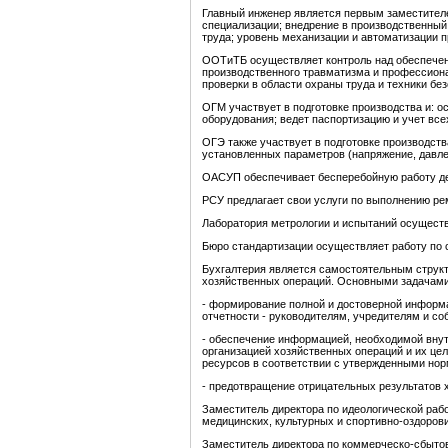
Главный инженер является первым заместителем
специализации; внедрение в производственный 
труда; уровень механизации и автоматизации п
ООТиТБ осуществляет контроль над обеспечени
производственного травматизма и профессиона
проверки в области охраны труда и техники бе
ОГМ участвует в подготовке производства и: 
оборудования; ведет паспортизацию и учет все
ОГЭ также участвует в подготовке производст
установленных параметров (напряжение, давле
ОАСУП обеспечивает бесперебойную работу де
РСУ предлагает свои услуги по выполнению ре
Лаборатория метрологии и испытаний осуществ
Бюро стандартизации осуществляет работу по с
Бухгалтерия является самостоятельным структ
хозяйственных операций. Основными задачами
- формирование полной и достоверной информа
отчетности - руководителям, учредителям и со
- обеспечение информацией, необходимой внут
организацией хозяйственных операций и их це
ресурсов в соответствии с утвержденными но
- предотвращение отрицательных результатов 
Заместитель директора по идеологической ра
медицинских, культурных и спортивно-оздоров
Заместитель директора по коммерческо-сбыто