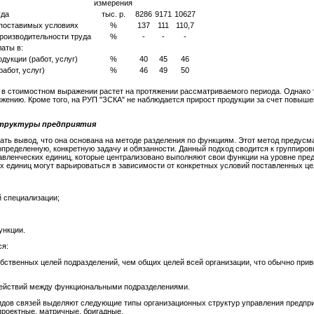
измерения
уда
тыс. р.
8286
9171
10627
опоставимых условиях
%
137
111
110,7
производительности труда
%
-
-
-
аты в:
дукции (работ, услуг)
%
40
45
46
абот, услуг)
%
46
49
50
да в стоимостном выражении растет на протяжении рассматриваемого периода. Однако 
жению. Кроме того, на РУП "ЗСКА" не наблюдается прирост продукции за счет повыше
структуры предприятия
ать вывод, что она основана на методе разделения по функциям. Этот метод предусм
определенную, конкретную задачу и обязанности. Данный подход сводится к группиров
правленческих единиц, которые централизовано выполняют свои функции на уровне пре
х единиц могут варьироваться в зависимости от конкретных условий поставленных це
 специализации;
ункции.
ся:
обственных целей подразделений, чем общих целей всей организации, что обычно пр
 действий между функциональными подразделениями.
идов связей выделяют следующие типы организационных структур управления предпр
роектные, матричные, бригадные.