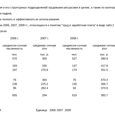
ия и его структурных подразделений трудовыми ресурсами в целом, а также по катег
и кадров;
е полного и эффективного их использования.
006, 2007, 2008 гг., относящихся к понятию "труд и заработная плата" в виде табл.1 
урсах
2006 г.
2007 г.
2008 г.
среднеспи-сочная
среднеме-сячная
среднеспи-сочная
среднеме-сячна
численность
з/пл
численность
з/пл
чел.
тыс. р.
чел.
тыс. р.
570
300
527
390.9
159
330
147
417.8
197
270.9
174
351.5
76
364
76
470.4
138
275.2
130
366.7
85
282.4
92
373.9
655
294
619
383.7
й
Единица
2006
2007
2008