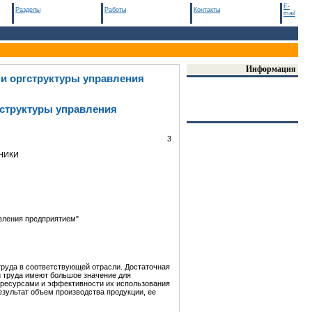
E-
Разделы
Работы
Контакты
mail
Информация
и оргструктуры управления
гструктуры управления
3
НИКИ
вления предприятием"
руда в соответствующей отрасли. Достаточная
 труда имеют большое значение для
 ресурсами и эффективности их использования
зультат объем производства продукции, ее