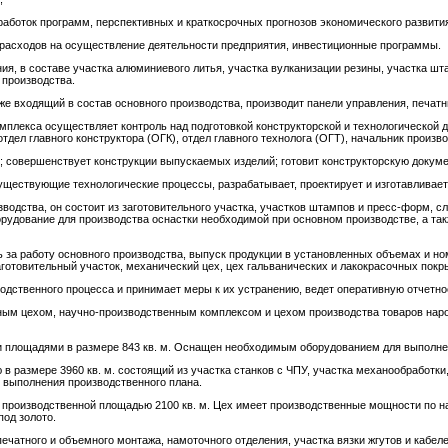
работок программ, перспективных и краткосрочных прогнозов экономического развити
 расходов на осуществление деятельности предприятия, инвестиционные программы.
ия, в составе участка алюминиевого литья, участка вулканизации резины, участка шт
 производства.
е входящий в состав основного производства, производит панели управления, печатн
мплекса осуществляет контроль над подготовкой конструкторской и технологической д
тдел главного конструктора (ОГК), отдел главного технолога (ОГТ), начальник произво
; совершенствует конструкции выпускаемых изделий; готовит конструкторскую докум
ществующие технологические процессы, разрабатывает, проектирует и изготавливает
водства, он состоит из заготовительного участка, участков штампов и пресс-форм, сл
орудование для производства оснастки необходимой при основном производстве, а так
 за работу основного производства, выпуск продукции в установленных объемах и но
готовительный участок, механический цех, цех гальванических и лакокрасочных покры
дственного процесса и принимает меры к их устранению, ведет оперативную отчетно
м цехом, научно-производственным комплексом и цехом производства товаров народ
и площадями в размере 843 кв. м. Оснащен необходимым оборудованием для выполне
в размере 3960 кв. м. состоящий из участка станков с ЧПУ, участка механообработки
 выполнения производственного плана.
 производственной площадью 2100 кв. м. Цех имеет производственные мощности по 
од золото.
ечатного и объемного монтажа, намоточного отделения, участка вязки жгутов и кабеле