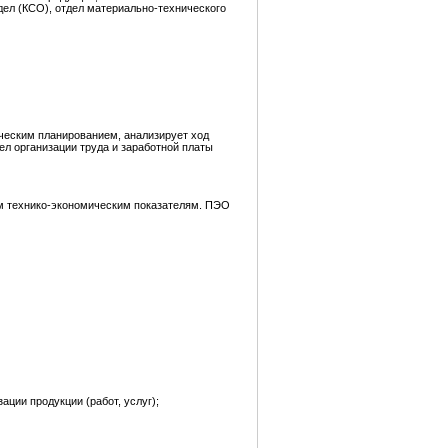
дел (КСО), отдел материально-технического
ческим планированием, анализирует ход
л организации труда и заработной платы
ем технико-экономическим показателям. ПЭО
ции продукции (работ, услуг);