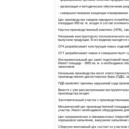
- организация и методическое обеспечение раз
- совершенствование концепции планирования
Цех производства товаров народного потреблен
площадью 990 кв. м. входит в состав основного
Научно-производственный комплекс (НПК), такж
Начальник конструкторско-технологического ко
выпуском продукции. В его ведении находятся о
ОГК разрабатывает конструкции новых изделий
ОГТ разрабатывает новые и совершенствует су
Инструментальный цех занят подготовкой произ
Имеет площадь - 3883 кв. м. и необходимое об
заказчиков.
Начальник производства несет ответственность
производственно-диспетчерское бюро (ПДБ), за
ПДБ выявляет причины нарушений хода произво
Вместе с уже рассмотренными инструментальны
производства входят:
Заготовительный участок с производственным
Механический цех производственной площадью 
участка. Имеет необходимое оборудование для
Цех гальванических и лакокрасочных покрытий
порошковое напыление, вакуумное напыление п
Сборочно-монтажный цех состоит из участков п