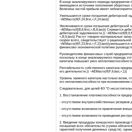
В конце анализируемого периода предприятие 
имеющемся источнике пополнения оборотных средств.
Величина чистой прибыли имеет неблагоприятную
Уменьшаются сроки погашения дебиторской задо
~AEMacro(If(F,24,first,<,F,24,last){
Увеличиваются сроки погашения дебиторской за
~AEMacro(If(B,8,first,>,B,8,last){ Снижается деб
дебиторской задолженности.}) ~AEMacro(If(B,9,fi
<,B,9,last){ Растут товарно-материальные запасы
скорее всего, свидетельствует о рациональной
~AEMacro(If(F,23,first,>,F,23,last){уменьшаетс
финансово-экономической политике руководства 
Руководителям финансовых служб предприятия 
поскольку в конце анализируемого периода это
капитала повышает риск неплатежеспособности к
Рентабельность собственного капитала предпр
его деятельности.}) ~AEMacro(If(F,9,last,>,1){
Уровень заемного капитала настолько велик, чт
его неплатежеспособности при возникновении с
Следовательно, для целей ФЗ "О несостоятель
1. Восстановление платежеспособности предпр
- отсутствием внутрихозяйственных резервов 
- отсутствием возможности привлечения внешн
- отсутствием возможности проведения рестру
2. Введение процедуры конкурсного производс
погашения всех обязательств (сумма обязател
гарантией получения денежных средств), однак