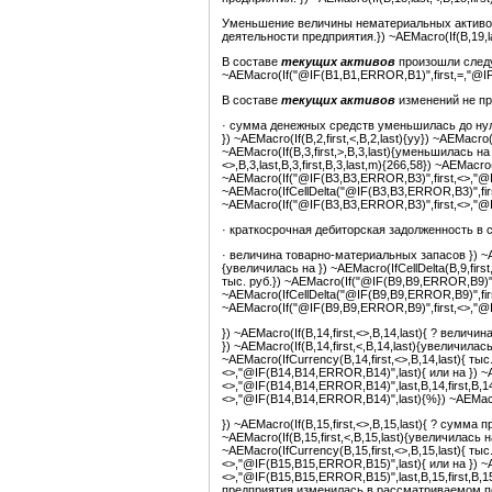
Уменьшение величины нематериальных активов 
деятельности предприятия.}) ~AEMacro(If(B,19,las
В составе
текущих активов
произошли след
~AEMacro(If("@IF(B1,B1,ERROR,B1)",first,=,"@I
В составе
текущих активов
изменений не прои
· сумма денежных средств уменьшилась до нуля;
}) ~AEMacro(If(B,2,first,<,B,2,last){уу}) ~AEMacro
~AEMacro(If(B,3,first,>,B,3,last){уменьшилась на }
<>,B,3,last,B,3,first,B,3,last,m){266,58}) ~AEMacro(
~AEMacro(If("@IF(B3,B3,ERROR,B3)",first,<>,"@I
~AEMacro(IfCellDelta("@IF(B3,B3,ERROR,B3)",firs
~AEMacro(If("@IF(B3,B3,ERROR,B3)",first,<>,"@IF
· краткосрочная дебиторская задолженность в сос
· величина товарно-материальных запасов }) ~AEMa
{увеличилась на }) ~AEMacro(IfCellDelta(B,9,first,<
тыс. руб.}) ~AEMacro(If("@IF(B9,B9,ERROR,B9)",f
~AEMacro(IfCellDelta("@IF(B9,B9,ERROR,B9)",firs
~AEMacro(If("@IF(B9,B9,ERROR,B9)",first,<>,"@IF
}) ~AEMacro(If(B,14,first,<>,B,14,last){ ? велич
}) ~AEMacro(If(B,14,first,<,B,14,last){увеличилась 
~AEMacro(IfCurrency(B,14,first,<>,B,14,last){ ты
<>,"@IF(B14,B14,ERROR,B14)",last){ или на }) ~
<>,"@IF(B14,B14,ERROR,B14)",last,B,14,first,B,1
<>,"@IF(B14,B14,ERROR,B14)",last){%}) ~AEMacro(I
}) ~AEMacro(If(B,15,first,<>,B,15,last){ ? сумма 
~AEMacro(If(B,15,first,<,B,15,last){увеличилась на 
~AEMacro(IfCurrency(B,15,first,<>,B,15,last){ ты
<>,"@IF(B15,B15,ERROR,B15)",last){ или на }) ~
<>,"@IF(B15,B15,ERROR,B15)",last,B,15,first,B,1
предприятия изменилась в рассматриваемом пе