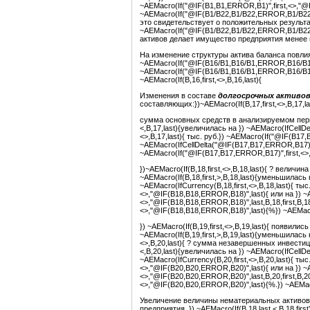
~AEMacro(If("@IF(B1,B1,ERROR,B1)",first,<>,"@
~AEMacro(If("@IF(B1/B22,B1/B22,ERROR,B1/B22)"
это свидетельствует о положительных результа
~AEMacro(If("@IF(B1/B22,B1/B22,ERROR,B1/B22)
активов делает имущество предприятия менее
На изменение структуры актива баланса повли
~AEMacro(If("@IF(B16/B1,B16/B1,ERROR,B16/B1)"
~AEMacro(If("@IF(B16/B1,B16/B1,ERROR,B16/B1)"
~AEMacro(If(B,16,first,<>,B,16,last){
Изменения в составе
долгосрочных активо
составляющих:})~AEMacro(If(B,17,first,<>,B,17,la
сумма основных средств в анализируемом периоде 
<,B,17,last){увеличилась на }) ~AEMacro(IfCellDelt
<>,B,17,last){ тыс. руб.}) ~AEMacro(If("@IF(B17
~AEMacro(IfCellDelta("@IF(B17,B17,ERROR,B17)",f
~AEMacro(If("@IF(B17,B17,ERROR,B17)",first,<>,"
})~AEMacro(If(B,18,first,<>,B,18,last){ ? величи
~AEMacro(If(B,18,first,>,B,18,last){уменьшилась на
~AEMacro(IfCurrency(B,18,first,<>,B,18,last){ ты
<>,"@IF(B18,B18,ERROR,B18)",last){ или на }) ~
<>,"@IF(B18,B18,ERROR,B18)",last,B,18,first,B,1
<>,"@IF(B18,B18,ERROR,B18)",last){%}) ~AEMacro(I
}) ~AEMacro(If(B,19,first,<>,B,19,last){ появили
~AEMacro(If(B,19,first,>,B,19,last){уменьшилась на
<>,B,20,last){ ? сумма незавершенных инвестиций 
<,B,20,last){увеличилась на }) ~AEMacro(IfCellDelta
~AEMacro(IfCurrency(B,20,first,<>,B,20,last){ ты
<>,"@IF(B20,B20,ERROR,B20)",last){ или на }) ~
<>,"@IF(B20,B20,ERROR,B20)",last,B,20,first,B,2
<>,"@IF(B20,B20,ERROR,B20)",last){%.}) ~AEMacro(
Увеличение величины нематериальных активов 
предприятия. }) ~AEMacro(If(B,18,last,<,B,18,first