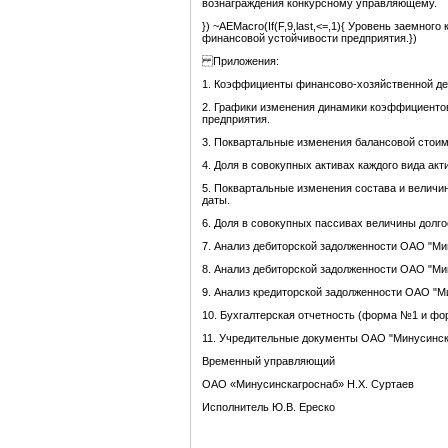
вознаграждения конкурсному управляющему.
}) ~AEMacro(If(F,9,last,<=,1){ Уровень заемно
финансовой устойчивости предприятия.})
Приложения:
1. Коэффициенты финансово-хозяйственной дея
2. Графики изменения динамики коэффициенто
предприятия.
3. Поквартальные изменения балансовой стоим
4. Доля в совокупных активах каждого вида ак
5. Поквартальные изменения состава и величи
даты.
6. Доля в совокупных пассивах величины долг
7. Анализ дебиторской задолженности ОАО "Ми
8. Анализ дебиторской задолженности ОАО "Мин
9. Анализ кредиторской задолженности ОАО "М
10. Бухгалтерская отчетность (форма №1 и форма
11. Учредительные документы ОАО "Минусинск
Временный управляющий
ОАО «Минусинскагроснаб» Н.Х. Суртаев
Исполнитель Ю.В. Ереско