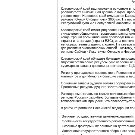
А
Красноярский край расположен в основном в пр
располагается низменная долина, а вдоль прав
уровня моря. На севере край омывается Карск
районов Южной Сибири почти 3000 км. На восток
Республикой Тува и с Республикой Хакасией, н
Красноярский край имеет ряд особенностей, от
уникальная обширность территории, расположе
концентрации промышленного производства и н
страны и на западе (страны ЕЭС), и на восток
непосредственных границ с краем. На севере 
для развития экономических связей. Поэтому,
регионы Сибири - Иркутскую, Омскую и Новоси
Красноярский край обладает большим природн
гидроэнергетические ресурсы, уже освоенные н
суммарные запасы древесины составляют 11,3 
Региону принадлежит первенство в России по об
магнезитов и др. Имеются большие запасы нефт
Основные запасы рудного золота сосредоточен
Прогнозные ресурсы рудного золота оцениваютс
Разведанные запасы не только полностью обесп
регионы России и за рубеж. Большие объемы и
технологическом процессе, что способствует 
В рейтинге регионов Российской Федерации по
Влияние государственной денежно-кредитной п
Особенности государственного регулирования 
Сезонные факторы и их влияние на деятельно
Исполнение государственного оборонного зак