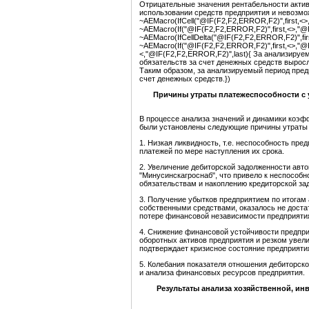
Отрицательные значения рентабельности акти
использовании средств предприятия и невозмо
~AEMacro(IfCell("@IF(F2,F2,ERROR,F2)",first,<>,
~AEMacro(If("@IF(F2,F2,ERROR,F2)",first,<>,"@I
~AEMacro(IfCellDelta("@IF(F2,F2,ERROR,F2)",firs
~AEMacro(If("@IF(F2,F2,ERROR,F2)",first,<>,"@I
<,"@IF(F2,F2,ERROR,F2)",last){ За анализиру
обязательств за счет денежных средств выросла
Таким образом, за анализируемый период пред
счет денежных средств.})
Причины утраты платежеспособности с
В процессе анализа значений и динамики коэ
были установлены следующие причины утраты 
1. Низкая ликвидность, т.е. неспособность пр
платежей по мере наступления их срока.
2. Увеличение дебиторской задолженности авт
"Минусинскагроснаб", что привело к неспособ
обязательствам и накоплению кредиторской зад
3. Получение убытков предприятием по итогам
собственными средствами, оказалось не дост
потере финансовой независимости предприятия
4. Снижение финансовой устойчивости предпри
оборотных активов предприятия и резком увел
подтверждает кризисное состояние предприяти
5. Колебания показателя отношения дебиторско
и анализа финансовых ресурсов предприятия.
Результаты анализа хозяйственной, и