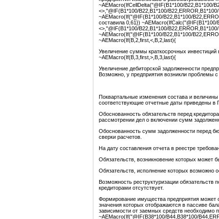
~AEMacro(IfCellDelta("@IF(B1*100/B22,B1*100/B2
<>,"@IF(B1*100/B22,B1*100/B22,ERROR,B1*100/B22)
~AEMacro(If("@IF(B1*100/B22,B1*100/B22,ERROR,
составила 0,61}) ~AEMacro(IfCalc("@IF(B1*100/
<>,"@IF(B1*100/B22,B1*100/B22,ERROR,B1*100/B22
~AEMacro(If("@IF(B1*100/B22,B1*100/B22,ERROR,
~AEMacro(If(B,2,first,<,B,2,last){
Увеличение суммы краткосрочных инвестиций в
~AEMacro(If(B,3,first,>,B,3,last){
Увеличение дебиторской задолженности предпр
Возможно, у предприятия возникли проблемы с
Поквартальные изменения состава и величины 
соответствующие отчетные даты приведены в
Обоснованность обязательств перед кредитор
рассмотрении дел о включении сумм задолжен
Обоснованность сумм задолженности перед бю
сверки расчетов.
На дату составления отчета в реестре требов
Обязательств, возникновение которых может б
Обязательств, исполнение которых возможно о
Возможность реструктуризации обязательств п
кредиторами отсутствует.
Формирование имущества предприятия может ос
значения которых отображаются в пассиве бал
зависимости от заемных средств необходимо п
~AEMacro(If("@IF(B38*100/B44,B38*100/B44,ERRO