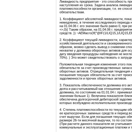
Ликвидность предприятия - это способность п
наступления их срока. Задача анализа ликвидн
платежеспособности организации, т.е. ее спо
обязательствам.
1. Коэффициент абсолютной ликвидности, пока
немедленно, в течение исследуемого периода не
на 01.04.06 г. его значение было равно 0, при 
<>,0){ Таким образом, на 01.04.06 г. предприя
средств. }) ~AEMacro(If("@IF(1/LIQ15,1/LIQ15,E
2. Коэффициент текущей ликвидности, характ
хозяйственной деятельности и своевременного
образом, можно сделать вывод о снижении спо
нехватке у должника оборотных активов для ос
дату введения процедуры наблюдения не могло
70%). ) Это может свидетельствовать о затруд
Положительная тенденция изменения этого пок
обязательств за счет производственных запасо
оборотных активов. Отрицательная тенденция 
погашения текущих обязательств за счет произ
задолженности и прочих оборотных активов.
3. Показатель обеспеченности должника его а
долга и рассчитываемый как отношение суммы
должника, по состоянию на 01.01.04 г. принимал
значении больше 1). Величина показателя близк
обеспечена долгосрочной дебиторской задолже
которых возбуждено исполнительное производс
4. Степень платежеспособности по текущим об
ее краткосрочных заемных средств и период в
счет выручки. Если для погашения текущих обя
размере 26-ти месячной выручки, то по состоян
(При расчете данного показателя не учитываю
коммунальные и эксплуатационные платежи и т.