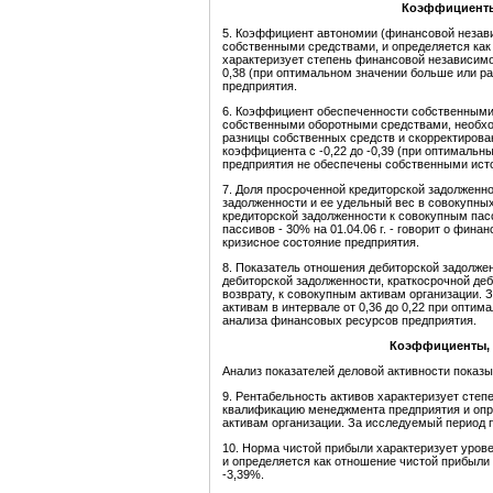
Коэффициенты
5. Коэффициент автономии (финансовой незави
собственными средствами, и определяется как
характеризует степень финансовой независимо
0,38 (при оптимальном значении больше или р
предприятия.
6. Коэффициент обеспеченности собственными
собственными оборотными средствами, необхо
разницы собственных средств и скорректирова
коэффициента с -0,22 до -0,39 (при оптимальн
предприятия не обеспечены собственными ист
7. Доля просроченной кредиторской задолженн
задолженности и ее удельный вес в совокупны
кредиторской задолженности к совокупным пас
пассивов - 30% на 01.04.06 г. - говорит о фин
кризисное состояние предприятия.
8. Показатель отношения дебиторской задолже
дебиторской задолженности, краткосрочной де
возврату, к совокупным активам организации.
активам в интервале от 0,36 до 0,22 при оптим
анализа финансовых ресурсов предприятия.
Коэффициенты, 
Анализ показателей деловой активности показ
9. Рентабельность активов характеризует сте
квалификацию менеджмента предприятия и опре
активам организации. За исследуемый период п
10. Норма чистой прибыли характеризует урове
и определяется как отношение чистой прибыли 
-3,39%.