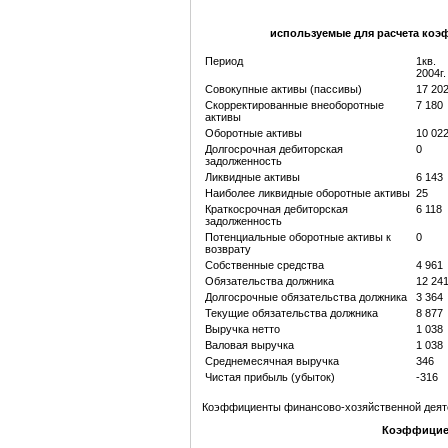
используемые для расчета ко
Период
1кв.
2004г.
Совокупные активы (пассивы)
17 20
Скорректированные внеоборотные
7 180
активы
Оборотные активы
10 02
Долгосрочная дебиторская
0
задолженность
Ликвидные активы
6 143
Наиболее ликвидные оборотные активы
25
Краткосрочная дебиторская
6 118
задолженность
Потенциальные оборотные активы к
0
возврату
Собственные средства
4 961
Обязательства должника
12 24
Долгосрочные обязательства должника
3 364
Текущие обязательства должника
8 877
Выручка нетто
1 038
Валовая выручка
1 038
Среднемесячная выручка
346
Чистая прибыль (убыток)
-316
Коэффициенты финансово-хозяйственной деяте
Коэффициен