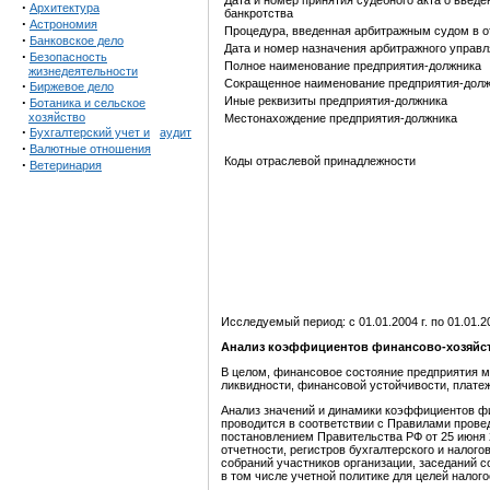
Дата и номер принятия судебного акта о введ
·
Архитектура
банкротства
·
Астрономия
Процедура, введенная арбитражным судом в 
·
Банковское дело
Дата и номер назначения арбитражного управ
·
Безопасность
Полное наименование предприятия-должника
жизнедеятельности
Сокращенное наименование предприятия-дол
·
Биржевое дело
·
Иные реквизиты предприятия-должника
Ботаника и сельское
хозяйство
Местонахождение предприятия-должника
·
Бухгалтерский учет и
аудит
·
Валютные отношения
Коды отраслевой принадлежности
·
Ветеринария
Исследуемый период: с 01.01.2004 г. по 01.01.20
Анализ коэффициентов финансово-хозяйст
В целом, финансовое состояние предприятия м
ликвидности, финансовой устойчивости, плате
Анализ значений и динамики коэффициентов ф
проводится в соответствии с Правилами пров
постановлением Правительства РФ от 25 июня 2
отчетности, регистров бухгалтерского и налог
собраний участников организации, заседаний со
в том числе учетной политике для целей налог