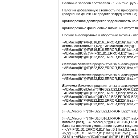
Величина запасов составляла - 1 792 тыс. руб.
Налог на добавленную стоимость по приобрете
(получение денежных средств затруднительно)
Краткосрочная дебиторская задолженность на 
Краткосрочные финансовые вложения отсутств
Прочие внеоборотные и оборотные активы - отс
~AEMacro(If("@IF(B16,B16,ERROR,B16)",last,>,
активы составили 61,62}) ~AEMacro(IfCalc("@IF(
~AEMacro(If("@IF(B16,B16,ERROR,B16)",last,>,0)
~AEMacro(IfCalc("@IF(B1,B1,ERROR,B1)",last,>,0
~AEMacro(If("@IF(B22,B22,ERROR,B22)",first,<,
Валюта баланса
предприятия за анализируем
~AEMacro(If("@IF(B22,B22,ERROR,B22)",first,=,
Валюта баланса
предприятия за анализируем
~AEMacro(If("@IF(B22,B22,ERROR,B22)",first,>,
Валюта баланса
предприятия за анализируе
~AEMacro(IfCellDelta("@IF(B22,B22,ERROR,B22)",f
~AEMacro(If("@IF(B22,B22,ERROR,B22)",first,<>,
~AEMacro(IfCellDelta("@IF(B22,B22,ERROR,B22)",f
~AEMacro(If("@IF(B22,B22,ERROR,B22)",first,<>
~AEMacro(If("@IF(B22,B22,ERROR,B22)",first,<
}) ~AEMacro(If("@IF(B22,B22,ERROR,B22)",first
}) ~AEMacro(If("@IF(B16,B16,ERROR,B16)",first
повлиял рост}) ~AEMacro(If("@IF(B16,B16,ERROR
баланса повлияло уменьшение суммы текущих ак
<>,"@IF(B1,B1,ERROR,B1)",last,B,1,first,B,1,las
<>,"@IF(B1,B1,ERROR,B1)",last){ тыс. руб.}) ~A
23,81}) ~AEMacro(IfCellDelta("@IF(B1,B1,ERROR,B