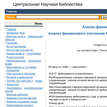
Центральная Научная Библиотека
Главная
Поиск:
Меню
Анализ финан
·
Главная
·
Биржевое дело
Анализ финансового состояния 
·
Военное дело и
гражданская
оборона
·
Геодезия
Открытого
·
Естествознание
·
Искусство и культура
(в соответствии с Пос
·
Краеведение и
этнография
·
Культурология
·
Международное
публичное
право
·
28 августа 2006 г. г. Красноярск
Менеджмент и трудовые
отношения
·
Оккультизм и уфология
Ф.И.О. арбитражного управляющего
·
Религия и мифология
#G0Наименование саморегулируемой организ
·
управляющих, членом которой является арби
Теория государства и
права
управляющий
·
Транспорт
Местонахождение саморегулируемой организа
·
Экономика и
экономическая
управляющих, членом которой является арби
теория
управляющий
·
Военная кафедра
#G0Наименование арбитражного суда, в произ
·
Авиация и космонавтика
находится дело о банкротстве
·
Административное право
Номер дела
·
Арбитражный процесс