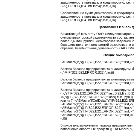
задолженность превышала кредиторскую, т.е. п
B25),ERROR,(B4+B8-B25))",last,<,0){
Сопоставление сумм дебиторской и кредиторск
задолженность превышала кредиторскую, т.е. п
B25),ERROR,(B4+B8-B25))",last,<,0){
Требования к анализ
В настоящий момент у ОАО «Минусинскагроснаб
сумма кредиторской задолженности составляет 
более 2,6 млн. рублей. Дебиторская задолженно
большинство этих предприятий разорились, и 
образом, безубыточная деятельность ОАО «Ми
Общие выводы по
~AEMacro(If("@IF(B22,B22,ERROR,B22)",first,=,
Валюта баланса предприятия за анализируемый 
<,"@IF(B22,B22,ERROR,B22)",last){
Валюта баланса предприятия за анализируемый
~AEMacro(If("@IF(B22,B22,ERROR,B22)",first,>,
Валюта баланса предприятия за анализируемый 
<>,"@IF(B22,B22,ERROR,B22)",last,B,22,first,B,2
<>,"@IF(B22,B22,ERROR,B22)",last){ тыс. руб.}
или на }) ~AEMacro(IfCellDelta("@IF(B22,B22,ERR
~AEMacro(If("@IF(B22,B22,ERROR,B22)",first,<>
~AEMacro(If("@IF(B22,B22,ERROR,B22)",first,<,
~AEMacro(If("@IF(B22,B22,ERROR,B22)",first,>,
~AEMacro(If("@IF(B22,B22,ERROR,B22)",first,<>,
<,0){
В конце анализируемого периода предприятие п
пополнения оборотных средств.}) ~AEMacro(If(I,1