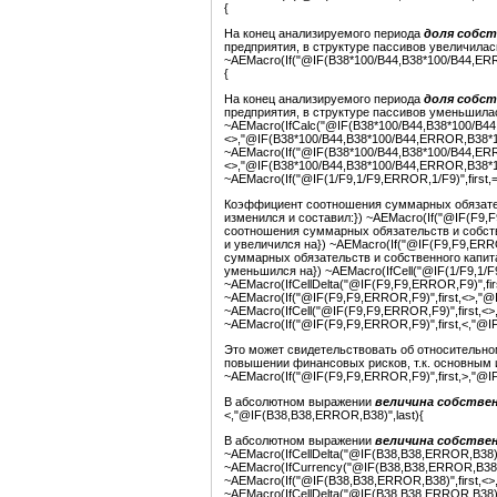
{
На конец анализируемого периода
доля собст
предприятия, в структуре пассивов увеличилась
~AEMacro(If("@IF(B38*100/B44,B38*100/B44,ERRO
{
На конец анализируемого периода
доля собст
предприятия, в структуре пассивов уменьшилас
~AEMacro(IfCalc("@IF(B38*100/B44,B38*100/B44,
<>,"@IF(B38*100/B44,B38*100/B44,ERROR,B38*100/
~AEMacro(If("@IF(B38*100/B44,B38*100/B44,ERRO
<>,"@IF(B38*100/B44,B38*100/B44,ERROR,B38*10
~AEMacro(If("@IF(1/F9,1/F9,ERROR,1/F9)",first,
Коэффициент соотношения суммарных обязател
изменился и составил:}) ~AEMacro(If("@IF(F9,F
соотношения суммарных обязательств и собств
и увеличился на}) ~AEMacro(If("@IF(F9,F9,ERR
суммарных обязательств и собственного капит
уменьшился на}) ~AEMacro(IfCell("@IF(1/F9,1/F9,
~AEMacro(IfCellDelta("@IF(F9,F9,ERROR,F9)",first
~AEMacro(If("@IF(F9,F9,ERROR,F9)",first,<>,"@I
~AEMacro(IfCell("@IF(F9,F9,ERROR,F9)",first,<>,
~AEMacro(If("@IF(F9,F9,ERROR,F9)",first,<,"@IF
Это может свидетельствовать об относительно
повышении финансовых рисков, т.к. основным
~AEMacro(If("@IF(F9,F9,ERROR,F9)",first,>,"@IF
В абсолютном выражении
величина собстве
<,"@IF(B38,B38,ERROR,B38)",last){
В абсолютном выражении
величина собстве
~AEMacro(IfCellDelta("@IF(B38,B38,ERROR,B38)",f
~AEMacro(IfCurrency("@IF(B38,B38,ERROR,B38)",
~AEMacro(If("@IF(B38,B38,ERROR,B38)",first,<>,
~AEMacro(IfCellDelta("@IF(B38,B38,ERROR,B38)",f