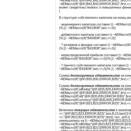
~AEMacro(If("@IF(B42,B42,ERROR,B42)",first,<>
~AEMacro(If("@IF(B42,B42,ERROR,B42)",first,<
может свидетельствовать о повышенных финанс
{
В структуре собственного капитала на конец ана
· акционерного капитала составил }) ~AEMacro(IfC
{%;}) ~AEMacro(If("B41/B38",last,<>,0){
· добавочного капитала составил }) ~AEMacro(IfCa
{%;}) ~AEMacro(If("B40/B38",last,<>,0){
· ? резервов и фондов составил }) ~AEMacro(IfCal
{%;}) ~AEMacro(If("B42/B38",last,<>,0){
· нераспределенной прибыли составил }) ~AEMacro
~AEMacro(If("B42/B38",last,<>,0){%;}) ~AEMacro(If
· ? прочего собственного капитала составил }) ~A
~AEMacro(If("B43/B38",last,<>,0){%.}) ~AEMacro
Сумма
долгосрочных обязательств
на кон
~AEMacro(If("@IF(B35,B35,ERROR,B35)",first,>,
Сумма
долгосрочных обязательств
на кон
~AEMacro(IfCellDelta("@IF(B35,B35,ERROR,B35)",f
~AEMacro(If("@IF(B35,B35,ERROR,B35)",first,<>
~AEMacro(IfCell("@IF(B35,B35,ERROR,B35)",first
~AEMacro(IfCurrency("@IF(B35,B35,ERROR,B35)",
~AEMacro(If("@IF(B23,B23,ERROR,B23)",first,<>
Величина
текущих обязательств
в анализир
<>,"@IF(B23,B23,ERROR,B23)",last,B,23,last){3 
<>,"@IF(B23,B23,ERROR,B23)",last){ тыс. руб.})
уменьшилась на }) ~AEMacro(If("@IF(B23,B23,ER
~AEMacro(IfCellDelta("@IF(B23,B23,ERROR,B23)",f
~AEMacro(If("@IF(B23,B23,ERROR,B23)",first,<>