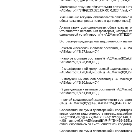
~AEMacro(If("@IF(B23,B23,ERROR,B23)",first,<,
Увеличение текущих обязательств связано с 
~AEMacro(If("@IF(B23,B23,ERROR,B23)",first,>,
Уменьшение текущих обязательств связано с 
обязательства превратились в долгосрочные.}) ~
Анализ структуры финансовых обязательств го
что является негативным фактором, который х
финансовой устойчивости.}) ~AEMacro(If("B23/(B2
В структуре кредиторской задолженности на коне
· счетов и векселей к оплате составил }) ~AEMacro
~AEMacro(If(B,27,last,>,0){
· налогов к оплате составил }) ~AEMacro(IfCalc(B,
~AEMacro(If(B,28,last,>,0){
· ? межфирменной кредиторской задолженности со
~AEMacro(If(B,28,last,>,0){%;}) ~AEMacro(If(B,29,l
· ? полученных авансов составил}) ~AEMacro(IfCal
~AEMacro(If(B,30,last,>,0){
· ? дивидендов к выплате составил}) ~AEMacro(IfC
~AEMacro(If(B,31,last,>,0){
· прочей кредиторской задолженности составил}) ~
{%.}) ~AEMacro(If("@IF((B4+B8-B25),(B4+B8-B25)
Сопоставление сумм дебиторской и кредиторск
кредиторская задолженность превышала дебито
B25))",first,<,0,"@ABS(B4+B8-B25)",first){2 140
<,0){ тыс. руб.}) ~AEMacro(If("@IF((B4+B8-B25),
финансировались за счет неплатежей кредиторам
Сопоставление сумм дебиторской и кредиторск