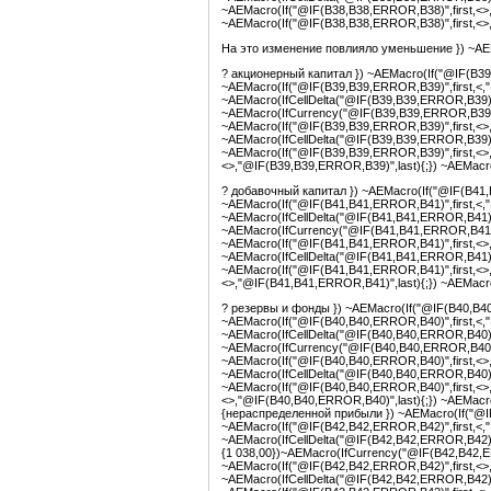
~AEMacro(If("@IF(B38,B38,ERROR,B38)",first,<>
~AEMacro(If("@IF(B38,B38,ERROR,B38)",first,<>
На это изменение повлияло уменьшение }) ~AEM
? акционерный капитал }) ~AEMacro(If("@IF(B39
~AEMacro(If("@IF(B39,B39,ERROR,B39)",first,<,
~AEMacro(IfCellDelta("@IF(B39,B39,ERROR,B39)",f
~AEMacro(IfCurrency("@IF(B39,B39,ERROR,B39)",
~AEMacro(If("@IF(B39,B39,ERROR,B39)",first,<>,
~AEMacro(IfCellDelta("@IF(B39,B39,ERROR,B39)",f
~AEMacro(If("@IF(B39,B39,ERROR,B39)",first,<>
<>,"@IF(B39,B39,ERROR,B39)",last){;}) ~AEMacr
? добавочный капитал }) ~AEMacro(If("@IF(B41,
~AEMacro(If("@IF(B41,B41,ERROR,B41)",first,<,
~AEMacro(IfCellDelta("@IF(B41,B41,ERROR,B41)",f
~AEMacro(IfCurrency("@IF(B41,B41,ERROR,B41)",
~AEMacro(If("@IF(B41,B41,ERROR,B41)",first,<>,
~AEMacro(IfCellDelta("@IF(B41,B41,ERROR,B41)",f
~AEMacro(If("@IF(B41,B41,ERROR,B41)",first,<>
<>,"@IF(B41,B41,ERROR,B41)",last){;}) ~AEMacr
? резервы и фонды }) ~AEMacro(If("@IF(B40,B40
~AEMacro(If("@IF(B40,B40,ERROR,B40)",first,<,
~AEMacro(IfCellDelta("@IF(B40,B40,ERROR,B40)",f
~AEMacro(IfCurrency("@IF(B40,B40,ERROR,B40)",
~AEMacro(If("@IF(B40,B40,ERROR,B40)",first,<>,
~AEMacro(IfCellDelta("@IF(B40,B40,ERROR,B40)",f
~AEMacro(If("@IF(B40,B40,ERROR,B40)",first,<>
<>,"@IF(B40,B40,ERROR,B40)",last){;}) ~AEMacr
{нераспределенной прибыли }) ~AEMacro(If("@IF
~AEMacro(If("@IF(B42,B42,ERROR,B42)",first,<,
~AEMacro(IfCellDelta("@IF(B42,B42,ERROR,B42)",f
{1 038,00})~AEMacro(IfCurrency("@IF(B42,B42,ER
~AEMacro(If("@IF(B42,B42,ERROR,B42)",first,<>,
~AEMacro(IfCellDelta("@IF(B42,B42,ERROR,B42)",f