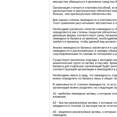
имущества обращаться в денежные средства бе
Организация считается платежеспособной, есл
(долгосрочные и краткосрочные обязательства)
больше, чем краткосрочные обязательства.
Для оценки степени ликвидности и платежеспо
этого сравнения рассчитывают абсолютные и о
Необходимо различать понятия «ликвидность б
определяется как степень покрытия обязательс
денежную форму соответствует сроку погашения
ликвидности баланса по времени, необходимо
требуется времени, чтобы данный вид активов 
Анализ ликвидности баланса заключается в сра
ликвидности и расположенных в порядке убыван
сгруппированными по срокам их погашения и р
Существуют различные подходы к методике ан
аналитических групп по активу и пассиву. Кром
баланса для отдельных организаций будет разл
соответствующей организации и имеющейся в р
Необходимо иметь в виду, что ликвидность отд
можно определить по балансу лишь в общих че
В зависимости от степени ликвидности, то ест
организации можно разделить на следующие гр
А1- наиболее ликвидные активы, к которым от
вложения;
А2 - быстро реализуемые активы, к которым от
ожидаются в течение 12 месяцев после отчетно
А3 - медленно реализуемые активы, к которым
периодов);