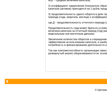
А
ср.
- средняя величина капитала;
2) коэффициент закрепления (показатель обра
капитала (активов) приходится на 1 рубль прод
3) продолжительность одного оборота в днях п
периода (года, квартала, месяца) к коэффицие
где
Д
- продолжительность отчетного периода (г
Продолжительность года может браться условно
величина капитала за отчетный период (год) р
квартальным или месячным данным).
Увеличение количества оборотов и сокращение
эффективном использовании капитала, и наобор
потребность в финансировании деятельности о
Так как платежеспособность организации завис
развернутый анализ оборачиваемости их осно
© Центра