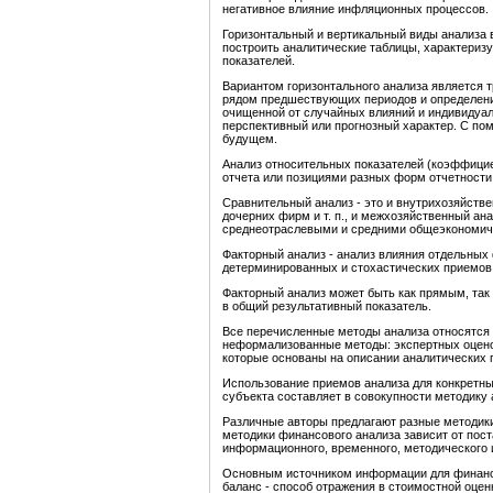
негативное влияние инфляционных процессов.
Горизонтальный и вертикальный виды анализа 
построить аналитические таблицы, характеризу
показателей.
Вариантом горизонтального анализа является
т
рядом предшествующих периодов и определение 
очищенной от случайных влияний и индивидуал
перспективный или прогнозный характер. С п
будущем.
Анализ относительных показателей (коэффици
отчета или позициями разных форм отчетности
Сравнительный анализ - это и внутрихозяйстве
дочерних фирм и т. п., и межхозяйственный ан
среднеотраслевыми и средними общеэкономич
Факторный анализ - анализ влияния отдельных
детерминированных и стохастических приемов
Факторный анализ может быть как прямым, так 
в общий результативный показатель.
Все перечисленные методы анализа относятся
неформализованные методы: экспертных оценок,
которые основаны на описании аналитических 
Использование приемов анализа для конкретны
субъекта составляет в совокупности методику 
Различные авторы предлагают разные методики
методики финансового анализа зависит от пост
информационного, временного, методического 
Основным источником информации для финансо
баланс - способ отражения в стоимостной оцен