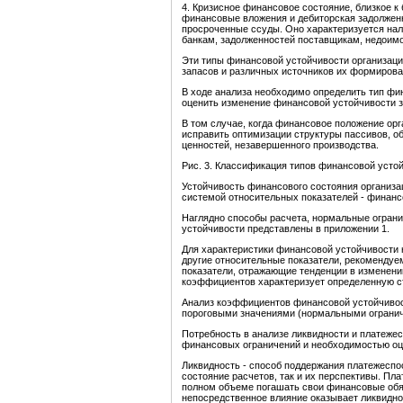
4. Кризисное финансовое состояние, близкое к
финансовые вложения и дебиторская задолжен
просроченные ссуды. Оно характеризуется на
банкам, задолженностей поставщикам, недоимок 
Эти типы финансовой устойчивости организац
запасов и различных источников их формирова
В ходе анализа необходимо определить тип фин
оценить изменение финансовой устойчивости з
В том случае, когда финансовое положение орг
исправить оптимизации структуры пассивов, о
ценностей, незавершенного производства.
Рис. 3. Классификация типов финансовой усто
Устойчивость финансового состояния организа
системой относительных показателей - финан
Наглядно способы расчета, нормальные огран
устойчивости представлены в приложении 1.
Для характеристики финансовой устойчивости
другие относительные показатели, рекомендуе
показатели, отражающие тенденции в изменени
коэффициентов характеризует определенную ст
Анализ коэффициентов финансовой устойчивост
пороговыми значениями (нормальными ограни
Потребность в анализе ликвидности и платежес
финансовых ограничений и необходимостью оце
Ликвидность - способ поддержания платежеспос
состояние расчетов, так и их перспективы. Пл
полном объеме погашать свои финансовые обя
непосредственное влияние оказывает ликвиднос