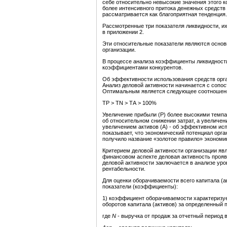
себе относительно невысокие значения этого 
более интенсивного притока денежных средств
рассматривается как благоприятная тенденция.
Рассмотренные три показателя ликвидности, 
в приложении 2.
Эти относительные показатели являются основ
организации.
В процессе анализа коэффициенты ликвидности
коэффициентами конкурентов.
Об эффективности использования средств орга
Анализ деловой активности начинается с сопос
Оптимальным является следующее соотношен
ТР > TN > ТА > 100%
Увеличение прибыли (Р) более высокими темпа
об относительном снижении затрат, а увеличе
увеличением активов (А) - об эффективном ис
показывает, что экономический потенциал орга
получило название «золотое правило» экономик
Критерием деловой активности организации явл
финансовом аспекте деловая активность прояв
деловой активности заключается в анализе ур
рентабельности.
Для оценки оборачиваемости всего капитала (
показатели (коэффициенты):
1) коэффициент оборачиваемости характеризует
оборотов капитала (активов) за определенный п
где
N
- выручка от продаж за отчетный период 