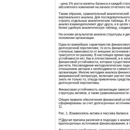
· цена 1% роста валюты баланса и каждой ста
абсолютного изменения на начало отчетного пе
Таким образом, сравнительный аналитический 
вертикального анализа. Для последовательного
строить отдельные аналитические таблицы. В т
анализ взаимодополняют друг друга, и в целях
более удобную аналитическую таблицу, соединя
На основе результатов анализа структуры и д
положении организации.
Одна из важнейших характеристик финансового
долгосрочной перспективе, то есть финансовая
степенью зависимости от внешних источников
трактуется по-разному. В настоящее время ед
устойчивости нет. Как в отечественной, и в за
финансовой устойчивости, которые существенно
расчета. Несовпадение методологических подх
отношением авторов к необходимости совмест
организации. Многие методики анализа финанс
американской литературе, включают расчет по
знать не только то, откуда привлечены средств
долгосрочной перспективы.
Финансовая устойчивость организации зависит 
структуры активов, а также уравновешенности 
Общее правило обеспечения финансовой устой
сформированы за счет долгосрочных источников
1).
Рис. 1. Взаимосвязь актива и пассива баланса
Другая причина различия в подходах к анализ
краткосрочных источников финансирования, в 