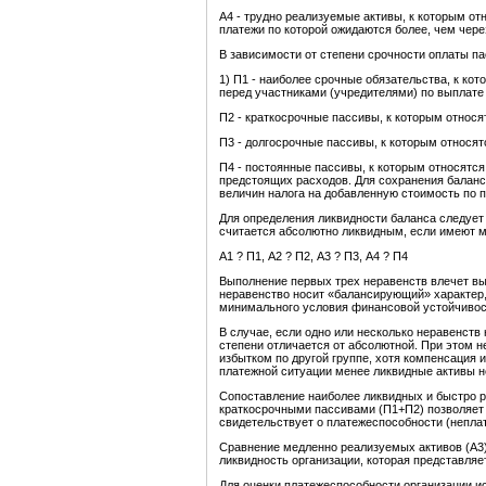
А4 - трудно реализуемые активы, к которым от
платежи по которой ожидаются более, чем чере
В зависимости от степени срочности оплаты п
1) П1 - наиболее срочные обязательства, к ко
перед участниками (учредителями) по выплате 
П2 - краткосрочные пассивы, к которым относя
П3 - долгосрочные пассивы, к которым относят
П4 - постоянные пассивы, к которым относятся
предстоящих расходов. Для сохранения баланс
величин налога на добавленную стоимость по 
Для определения ликвидности баланса следует с
считается абсолютно ликвидным, если имеют 
А1 ? П1, А2 ? П2, А3 ? П3, А4 ? П4
Выполнение первых трех неравенств влечет вып
неравенство носит «балансирующий» характер,
минимального условия финансовой устойчивост
В случае, если одно или несколько неравенств
степени отличается от абсолютной. При этом н
избытком по другой группе, хотя компенсация 
платежной ситуации менее ликвидные активы н
Сопоставление наиболее ликвидных и быстро р
краткосрочными пассивами (П1+П2) позволяет 
свидетельствует о платежеспособности (непла
Сравнение медленно реализуемых активов (А3
ликвидность организации, которая представляе
Для оценки платежеспособности организации и