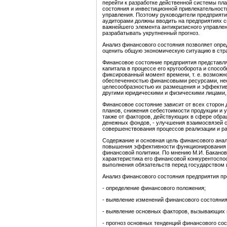
перейти к разработке действенной системы пл
состояния и инвестиционной привлекательности
управления. Поэтому руководители предприяти
аудиторами должны вводить на предприятиях с
важнейшего элемента антикризисного управлен
разрабатывать укрупненный прогноз.
Анализ финансового состояния позволяет опре
оценить общую экономическую ситуацию в стра
Финансовое состояние предприятия представл
капитала в процессе его кругооборота и спосо
фиксированный момент времени, т. е. возможн
обеспеченностью финансовыми ресурсами, не
целесообразностью их размещения и эффекти
другими юридическими и физическими лицами,
Финансовое состояние зависит от всех сторон
планов, снижения себестоимости продукции и 
также от факторов, действующих в сфере обра
денежных фондов, - улучшения взаимосвязей с
совершенствования процессов реализации и ра
Содержание и основная цель финансового анал
повышения эффективности функционирования 
финансовой политики. По мнению М.И. Баканов
характеристика его финансовой конкурентоспо
выполнения обязательств перед государством
Анализ финансового состояния предприятия пр
- определение финансового положения;
- выявление изменений финансового состояния
- выявление основных факторов, вызывающих 
- прогноз основных тенденций финансового сос