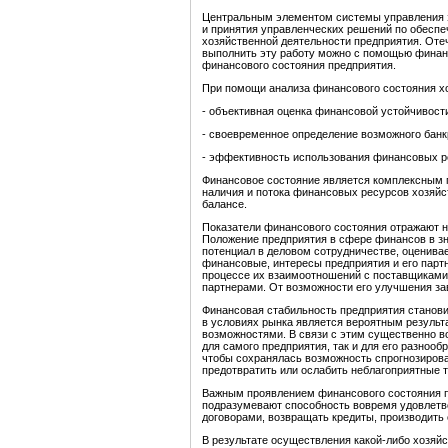
Центральным элементом системы управления э
и принятия управленческих решений по обеспе
хозяйственной деятельности предприятия. Оте
выполнить эту работу можно с помощью финанс
финансового состояния предприятия.
При помощи анализа финансового состояния х
- объективная оценка финансовой устойчивост
- своевременное определение возможного банк
- эффективность использования финансовых р
Финансовое состояние является комплексным п
наличия и потока финансовых ресурсов хозяйс
балансе.
Показатели финансового состояния отражают 
Положение предприятия в сфере финансов в зн
потенциал в деловом сотрудничестве, оценивае
финансовые, интересы предприятия и его парт
процессе их взаимоотношений с поставщиками,
партнерами. От возможности его улучшения за
Финансовая стабильность предприятия станови
в условиях рынка является вероятным результ
возможностями. В связи с этим существенно в
для самого предприятия, так и для его разноо
чтобы сохранялась возможность спрогнозиров
предотвратить или ослабить неблагоприятные 
Важным проявлением финансового состояния пр
подразумевают способность вовремя удовлетв
договорами, возвращать кредиты, производить 
В результате осуществления какой-либо хозяй