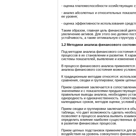
- оценка платежеспособности хозяйствующих с
- анализ абсолютных и относительных показат
ее уровня;
- оценка эффективности использования средст
Таким образом, главная цель финансовой деяте
увеличению активов. Для этого оно должно по
устойчивость, а также оптимальную структуру 
1.2 Методики анализа финансового состоя
Под
методом анализа финансового состояния 
процессов в их становлении и развитии. К хар
системы показателей, выявление и изменение 
В процессе финансового анализа применяется
анализа финансового состояния можно условно
К традиционным методам относятся: использов
сравнения, сводки и группировки; прием цепны
Прием сравнения заключается в сопоставлении
значениями и с показателями предшествующего
правильные выводы анализа, необходимо устан
однородность и однокачественность. Сопостав
календарных сроков, методов оценки, условий 
Прием сводки и группировки заключается в о
таблицы, что дает возможность сделать необх
позволяют в процессе анализа выявить взаимо
определить влияние наиболее существенных фа
в развитии финансовых процессов.
Прием цепных подстановок применяется для р
воздействия на уровень совокупного финансов