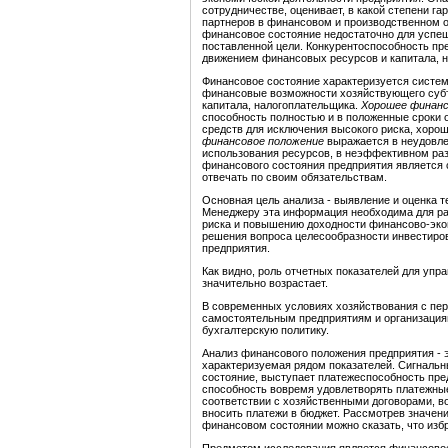
сотрудничестве, оценивает, в какой степени г
партнеров в финансовом и производственном о
финансовое состояние недостаточно для успе
поставленной цели. Конкурентоспособность пр
движением финансовых ресурсов и капитала, н
Финансовое состояние характеризуется систе
финансовые возможности хозяйствующего субъе
капитала, налогоплательщика.
Хорошее финанс
способность полностью и в положенные сроки 
средств для исключения высокого риска, хорош
финансовое положение
выражается в неудовле
использования ресурсов, в неэффективном ра
финансового состояния предприятия является с
отвечать по своим обязательствам.
Основная цель анализа - выявление и оценка 
Менеджеру эта информация необходима для ра
риска и повышению доходности финансово-экон
решения вопроса целесообразности инвестиров
предприятия.
Как видно, роль отчетных показателей для упр
значительно возрастает.
В современных условиях хозяйствования с пер
самостоятельным предприятиям и организация
бухгалтерскую политику.
Анализ финансового положения предприятия - э
характеризуемая рядом показателей. Сигнальн
состояние, выступает платежеспособность пред
способность вовремя удовлетворять платежные
соответствии с хозяйственными договорами, во
вносить платежи в бюджет. Рассмотрев значени
финансовом состоянии можно сказать, что изб