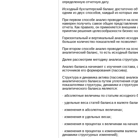
определенную отчетную дату.
Исходный бухгалтерский баланс достаточно об
одним из двух способов, каждый из которых им
При первом способе анализ проводится на осно
намерен получить самое общее представление 
отчета. Как правило, он применяется внешним 
принятии решения целесообразности бизнес-кон
Горизонтальный и вертикальный анализ исходно
большое количество показателей не позволяет
При втором способе анализ проводится на осн
аналитический баланс, то есть исходный балан
Далее рассмотрим методику анализа структуры 
Анализ баланса начинают с изучения состава, 
источников его формирования (пассива).
Структура и динамика актива (пассива) анали
аналитического баланса путем уплотнения отде
показателями структуры, динамики и структур
аналитического баланса являются:
· абсолютные величины по статьям исходного б
· удельные веса статей баланса в валюте балан
· изменения в абсолютных величинах;
· изменения в удельных весах;
· изменения в процентах к величинам на начало
· изменения в процентах к изменениям валюты 
динамики структурных изменений);