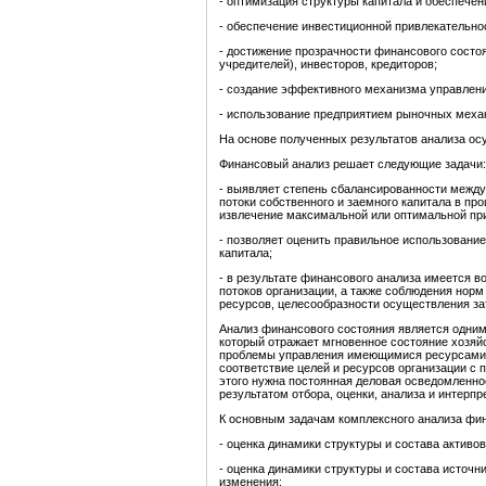
- оптимизация структуры капитала и обеспечен
- обеспечение инвестиционной привлекательно
- достижение прозрачности финансового состоя
учредителей), инвесторов, кредиторов;
- создание эффективного механизма управлен
- использование предприятием рыночных меха
На основе полученных результатов анализа ос
Финансовый анализ решает следующие задачи:
- выявляет степень сбалансированности межд
потоки собственного и заемного капитала в пр
извлечение максимальной или оптимальной при
- позволяет оценить правильное использовани
капитала;
- в результате финансового анализа имеется 
потоков организации, а также соблюдения нор
ресурсов, целесообразности осуществления затра
Анализ финансового состояния является одним
который отражает мгновенное состояние хозяй
проблемы управления имеющимися ресурсами 
соответствие целей и ресурсов организации с
этого нужна постоянная деловая осведомленно
результатом отбора, оценки, анализа и интерп
К основным задачам комплексного анализа фин
- оценка динамики структуры и состава активов
- оценка динамики структуры и состава источни
изменения;