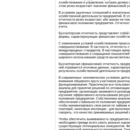
хозяйствования и управления, которое должно
этом резко возрастает значение финансовой у
В условиях рыночных отношений в значительн
хозяйственной деятельности предприятий. В эт
отчетности резко возрастает, ибо анализ ее п
финансовое положение предприятия. Отчетност
учета.
Бухгалтерская отчетность представляет собой
формы, характеризующих финансово-хозяйстве
С изменением условий хозяйствования происхо
совершенствования. В частности, отчетность 
международных стандартов. В настоящее врем
совершенствования и сокращения показателей 
широкого использования средств вычислительн
Бухгалтерская (финансовая) отчетность предп
ней отражаются итоговые данные, характериз
результаты хозяйственной деятельности предп
В современных экономических условиях деяте
внимания обширного круга участников рыночны
функционирования. Практически все пользова
анализа для принятия решений по оптимизации
предприятия, организации занимаются руковод
изучения эффективного использования ресурсо
положения предприятия. Собственники анализи
обеспечения стабильности положения предприя
чтобы минимизировать свои риски по займам и
платежей, налоговые инспекции - для выполнен
говорить, что качество принимаемых решений ц
Чтобы обеспечить выживаемость предприятия 
необходимо прежде всего уметь реально оценив
существующих потенциальных конкурентов. Фи
экономической деятельности предприятия. Она