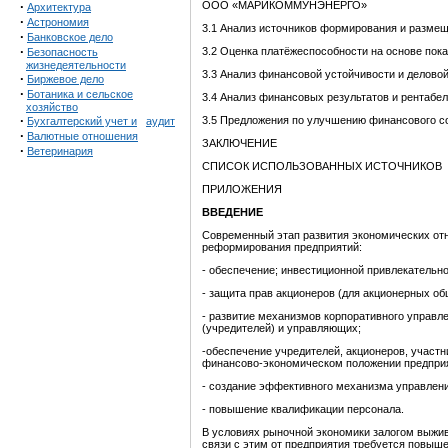
·
ООО «МАРИКОММУНЭНЕРГО»
Архитектура
·
Астрономия
3.1 Анализ источников формирования и разм
·
Банковское дело
·
3.2 Оценка платёжеспособности на основе пок
Безопасность
жизнедеятельности
3.3 Анализ финансовой устойчивости и делово
·
Биржевое дело
·
Ботаника и сельское
3.4 Анализ финансовых результатов и рентабе
хозяйство
·
3.5 Предложения по улучшению финансового с
Бухгалтерский учет и
аудит
·
Валютные отношения
ЗАКЛЮЧЕНИЕ
·
Ветеринария
СПИСОК ИСПОЛЬЗОВАННЫХ ИСТОЧНИКОВ
ПРИЛОЖЕНИЯ
ВВЕДЕНИЕ
Современный этап развития экономических от
реформирования предприятий:
- обеспечение; инвестиционной привлекательно
- защита прав акционеров (для акционерных об
- развитие механизмов корпоративного управлен
(учредителей) и управляющих;
-обеспечение учредителей, акционеров, участн
финансово-экономическом положении предпри
- создание эффективного механизма управлен
- повышение квалификации персонала.
В условиях рыночной экономики залогом выжив
связи с этим от предприятия требуется повыш