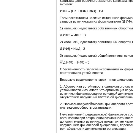
капитала, долгосрочного заемного капитала, к
активов:
ИФО = (СК + ДЗК + ККЗ) - ВА
Трем показателям наличия источников формиро
запасов источниками их формирования (Д ИФ):
1) излишек (недостаток) собственных оборотны
Д ИФС = ИФС - З
2) излишек (недостаток) собственных оборотн
Д ИФД = ИФД - З
3) излишек (недостаток) общей величины осно
Д ИФО = ИФО - 3
Обеспеченность запасов источниками их форм
по степени их устойчивости.
Возможно выделение четырех типов финансово
1. Абсолютная устойчивость финансового сост
устойчивости и означает, что организация не 
источники финансирования основной деятельно
отсутствием нарушений платежной дисциплины
2. Нормальная устойчивость финансового сост
платежеспособность организации.
Неустойчивое (предкризисное) финансовое со
организации при сохранении возможности восс
дополнительных источников покрытия, не явл
нарушением финансовой дисциплины, перебоям
рентабельности деятельности организации.