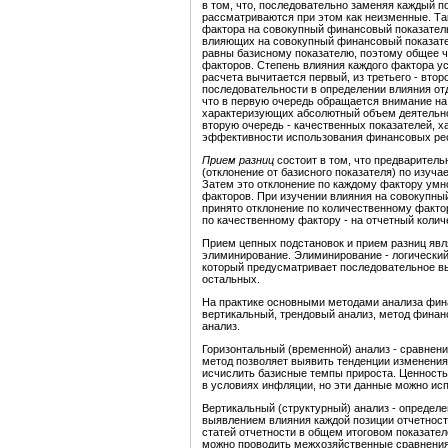
в том, что, последовательно заменяя каждый п
рассматриваются при этом как неизменные. Та
фактора на совокупный финансовый показатель
влияющих на совокупный финансовый показател
равны базисному показателю, поэтому общее 
факторов. Степень влияния каждого фактора у
расчета вычитается первый, из третьего - втор
последовательности в определении влияния от
что в первую очередь обращается внимание на
характеризующих абсолютный объем деятельнос
вторую очередь - качественных показателей, х
эффективности использования финансовых ре
Прием разниц
состоит в том, что предваритель
(отклонение от базисного показателя) по изу
Затем это отклонение по каждому фактору умн
факторов. При изучении влияния на совокупный
принято отклонение по количественному факто
по качественному фактору - на отчетный коли
Прием цепных подстановок и прием разниц яв
элиминирование. Элиминирование - логический
который предусматривает последовательное вы
остальных.
На практике основными методами анализа фин
вертикальный, трендовый анализ, метод фина
анализ.
Горизонтальный (временной) анализ - сравнен
метод позволяет выявить тенденции изменения 
исчислить базисные темпы прироста. Ценность
в условиях инфляции, но эти данные можно ис
Вертикальный (структурный) анализ - определ
выявлением влияния каждой позиции отчетности 
статей отчетности в общем итоговом показател
можно проводить межхозяйственные сравнения 