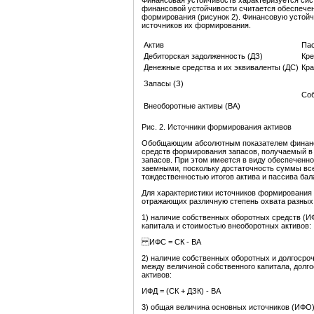
Финансовая устойчивость характеризуется си
финансовой устойчивости считается обеспечен
формирования (рисунок 2). Финансовую устойч
источников их формирования.
Актив
Па
Дебиторская задолженность (ДЗ)
Кре
Денежные средства и их эквиваленты (ДС)
Кра
Запасы (З)
Соб
Внеоборотные активы (ВА)
Рис. 2. Источники формирования активов
Обобщающим абсолютным показателем финансов
средств формирования запасов, получаемый в 
запасов. При этом имеется в виду обеспеченн
заемными, поскольку достаточность суммы вс
тождественностью итогов актива и пассива бала
Для характеристики источников формирования 
отражающих различную степень охвата разных
1) наличие собственных оборотных средств (И
капитала и стоимостью внеоборотных активов:
ИФС = СК - ВА
2) наличие собственных оборотных и долгосро
между величиной собственного капитала, долг
активов:
ИФД = (СК + ДЗК) - ВА
3) общая величина основных источников (ИФО)