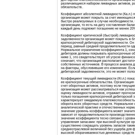
различающиеся набором ликвидных активов, р
обязательств.
Коэффициент абсолютной ликвидности (Ка.л.) п
организация может покрыть за счет имеющихс
быстро реализуемых в случае необходимости.
организации, то есть на дату составления бала
каждый день подлежит погашению не менее 20%
Коэффициент критической (быстрой) ликвидност
задолженности организация может покрыть в б
краткосрочной дебиторской задолженности. Он
период, равный средней продолжительности од
Нормальное ограничение коэффициента 1, озна
дебиторов должны покрывать краткосрочные об
ниже 1, это свидетельствует об угрозе финансо
означает, что организация располагает доста
собственных источников. В процессе анализа
на факторы, обусловившие его изменение. Ес
дебиторской задолженности, это не может поло
Коэффициент текущей ликвидности (Кт.л.) пока
ее краткосрочные обязательства. Организация
счет оборотных активов, поэтому если текущи
организация может рассматриваться как усп
оценку ликвидности активов, отражает прогно
только погашения краткосрочной дебиторской 
характеризует ожидаемую платежеспособность 
оборота всех оборотных средств. Нормальное 
аналитической практике и отечественных норм
значение уровень коэффициента может значите
зависит от продолжительности производственно
значение коэффициента тесно связано с уров
управления запасами: при высокой культуре о
существенно сокращать уровень запасов таким
среднеотраслевой величиной без ущерба для ф
высокой оборачиваемостью денежных средств (