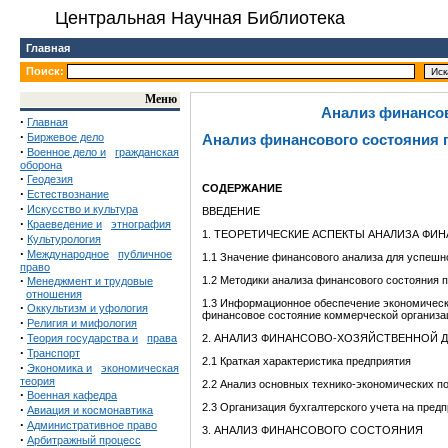
Центральная Научная Библиотека
Главная
Поиск:
Меню
Анализ финансов
·
Главная
·
Биржевое дело
Анализ финансового состояния 
·
Военное дело и
гражданская
оборона
·
Геодезия
СОДЕРЖАНИЕ
·
Естествознание
·
Искусство и культура
ВВЕДЕНИЕ
·
Краеведение и
этнография
1. ТЕОРЕТИЧЕСКИЕ АСПЕКТЫ АНАЛИЗА Ф
·
Культурология
·
Международное
публичное
1.1 Значение финансового анализа для успешн
право
·
1.2 Методики анализа финансового состояния 
Менеджмент и трудовые
отношения
1.3 Информационное обеспечение экономическ
·
Оккультизм и уфология
финансовое состояние коммерческой организа
·
Религия и мифология
·
Теория государства и
права
2. АНАЛИЗ ФИНАНСОВО-ХОЗЯЙСТВЕННОЙ 
·
Транспорт
2.1 Краткая характеристика предприятия
·
Экономика и
экономическая
теория
2.2 Анализ основных технико-экономических 
·
Военная кафедра
2.3 Организация бухгалтерского учета на пред
·
Авиация и космонавтика
·
Административное право
3. АНАЛИЗ ФИНАНСОВОГО СОСТОЯНИЯ
·
Арбитражный процесс