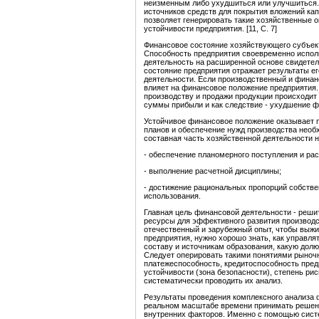
неизменным либо ухудшиться или улучшиться.
источников средств для покрытия вложений ка
позволяет генерировать такие хозяйственные 
устойчивости предприятия. [11, С. 7]
Финансовое состояние хозяйствующего субъек
Способность предприятия своевременно испол
деятельность на расширенной основе свидете
состояние предприятия отражает результаты е
деятельности. Если производственный и фина
влияет на финансовое положение предприятия.
производству и продажи продукции происходит
суммы прибыли и как следствие - ухудшение ф
Устойчивое финансовое положение оказывает 
планов и обеспечение нужд производства нео
составная часть хозяйственной деятельности н
- обеспечение планомерного поступления и ра
- выполнение расчетной дисциплины;
- достижение рациональных пропорций собстве
использования.
Главная цель финансовой деятельности - решит
ресурсы для эффективного развития производс
отечественный и зарубежный опыт, чтобы выжи
предприятия, нужно хорошо знать, как управля
составу и источникам образования, какую долю
Следует оперировать такими понятиями рыночно
платежеспособность, кредитоспособность пред
устойчивости (зона безопасности), степень рис
систематически проводить их анализ.
Результаты проведения комплексного анализа 
реальном масштабе времени принимать решени
внутренних факторов. Именно с помощью сист