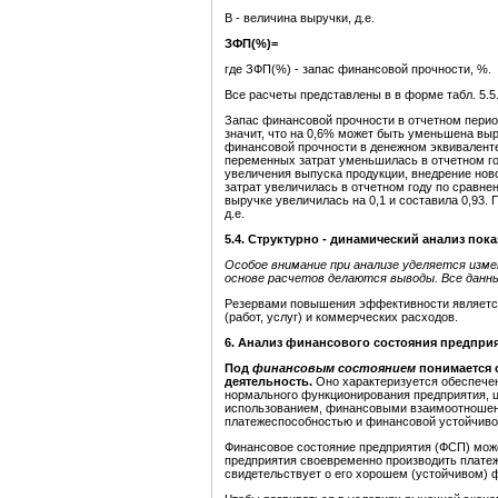
В - величина выручки, д.е.
ЗФП(%)=
где ЗФП(%) - запас финансовой прочности, %.
Все расчеты представлены в в форме табл. 5.5
Запас финансовой прочности в отчетном перио
значит, что на 0,6% может быть уменьшена выр
финансовой прочности в денежном эквиваленте 
переменных затрат уменьшилась в отчетном го
увеличения выпуска продукции, внедрение нов
затрат увеличилась в отчетном году по сравне
выручке увеличилась на 0,1 и составила 0,93. 
д.е.
5.
4. Структурно - динамический анализ пок
Особое внимание при анализе уделяется изм
основе расчетов делаются выводы. Все данны
Резервами повышения эффективности является
(работ, услуг) и коммерческих расходов.
6. Анализ финансового состояния предпри
Под
финансовым состоянием
понимается 
деятельность.
Оно характеризуется обеспече
нормального функционирования предприятия,
использованием, финансовыми взаимоотношен
платежеспособностью и финансовой устойчиво
Финансовое состояние предприятия (ФСП) мож
предприятия своевременно производить плате
свидетельствует о его хорошем (устойчивом) 