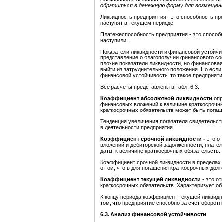
обратиться в денежную форму для возмещен
Ликвидность предприятия - это способность пр
наступят в текущем периоде.
Платежеспособность предприятия - это способ
наступили.
Показатели ликвидности и финансовой устойчи
представление о благополучии финансового со
плохие показатели ликвидности, но финансовая
выйти из затруднительного положения. Но если
финансовой устойчивости, то такое предприяти
Все расчеты представлены в табл. 6.3.
Коэффициент абсолютной ликвидности
оп
финансовых вложений к величине краткосрочных
краткосрочных обязательств может быть пога
Тенденция увеличения показателя свидетельст
в деятельности предприятия.
Коэффициент срочной ликвидности -
это о
вложений и дебиторской задолженности, платеж
даты, к величине краткосрочных обязательств.
Коэффициент срочной ликвидности в пределах н
о том, что в для погашения краткосрочных дол
Коэффициент текущей ликвидности
- это о
краткосрочных обязательств. Характеризует о
К концу периода коэффициент текущей ликвидно
том, что предприятие способно за счет оборот
6.3. Анализ финансовой устойчивости