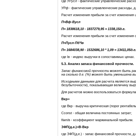
где УР
усл
- фактические управленческие расход
УР
ф
- фактические управленческие расходы, д.
Расчет изменения прибыли за счет изменения 
П
=Вф-Вусл
П
= 1838618,10 - 1837279,95 = 1338,15д.е.
Расчет изменения прибыли за счет изменения 
П
=Пусл-Пб*
I
в
П
= 1684038,90 - 1532686,10 * 1,09 = 13411,05д.е
где Iв - индекс выручки в сопоставимых ценах.
5.3. Анализ запаса финансовой прочности.
Запас финансовой прочности может быть ра
на сколько д.е. (%) может быть уменьшена в
Исходными данными для расчета является выру
безубыточности), показывающая величину выру
Для расчетов можно воспользоваться формул
Вкр=
где Вкр - выручка критическая (порог рентабел
Сconst - общая величина постоянных затрат;
Кмп/в - коэффициент маржинальной прибыли.
ЗФП(д.е.)=В-Вкр
где ЗФП(д.е.) - запас финансовой прочности, д.е