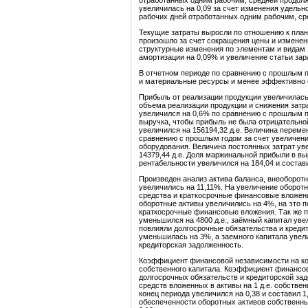
отработанных одним рабочим, средней продолж
увеличилась на 0,09 за счет изменения удельн
рабочих дней отработанных одним рабочим, ср
Текущие затраты выросли по отношению к план
произошло за счет сокращения цены и изменен
структурные изменения по элементам и видам 
амортизации на 0,09% и увеличение статьи зар
В отчетном периоде по сравнению с прошлым 
и материальные ресурсы и менее эффективно
Прибыль от реализации продукции увеличилась 
объема реализации продукции и снижения затр
увеличился на 0,6% по сравнению с прошлым п
выручка, чтобы прибыль не была отрицательно
увеличился на 156194,32 д.е. Величина переме
сравнению с прошлым годом за счет увеличени
оборудования. Величина постоянных затрат ув
14379,44 д.е. Доля маржинальной прибыли в выр
рентабельности увеличился на 184,04 и состави
Произведен анализ актива баланса, внеоборот
увеличились на 11,11%. На увеличение оборот
средства и краткосрочные финансовые вложен
оборотные активы увеличились на 4%, на это 
краткосрочные финансовые вложения. Так же п
уменьшился на 4800 д.е., заёмный капитал уве
повлияли долгосрочные обязательства и кредит
уменьшилась на 3%, а заемного капитала увели
кредиторская задолженность.
Коэффициент финансовой независимости на ко
собственного капитала. Коэффициент финансов
долгосрочных обязательств и кредиторской зад
средств вложенных в активы на 1 д.е. собств
конец периода увеличился на 0,38 и составил
обеспеченности оборотных активов собственны