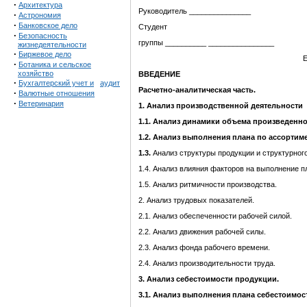
·
Архитектура
Руководитель _______________
·
Астрономия
·
Банковское дело
Студент
·
Безопасность
группы __________ ________________
жизнедеятельности
·
Биржевое дело
Е
·
Ботаника и сельское
хозяйство
ВВЕДЕНИЕ
·
Бухгалтерский учет и
аудит
Расчетно-аналитическая часть.
·
Валютные отношения
·
Ветеринария
1. Анализ производственной деятельности
1.1. Анализ динамики объема произведенн
1.2. Анализ выполнения плана по ассортим
1.3.
Анализ структуры
продукции и структурного
1.4. Анализ влияния факторов на выполнение п
1.5. Анализ ритмичности производства.
2. Анализ трудовых показателей.
2.1. Анализ обеспеченности рабочей силой.
2.2. Анализ движения рабочей силы.
2.3. Анализ фонда рабочего времени.
2.4. Анализ производительности труда.
3. Анализ себестоимости продукции.
3.1. Анализ выполнения плана себестоимос