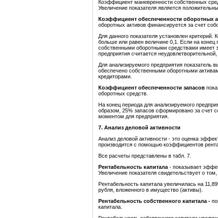
Коэффициент маневренности собственных средст
Увеличение показателя является положительн
Коэффициент обеспеченности оборотных 
оборотных активов финансируется за счет соб
Для данного показателя установлен критерий.
больше или равен величине 0,1. Если на коне
собственными оборотными средствами имеет зн
предприятия считается неудовлетворительной,
Для анализируемого предприятия показатель в
обеспечено собственными оборотными активам
кредиторами.
Коэффициент обеспеченности запасов
пока
оборотных средств.
На конец периода для анализируемого предприя
образом, 25% запасов сформировано за счет с
моментом для предприятия.
7. Анализ деловой активности
Анализ деловой активности - это оценка эффе
производится с помощью коэффициентов рента
Все расчеты представлены в табл. 7.
Рентабельность капитала
- показывает эффе
Увеличение показателя свидетельствует о том, 
Рентабельность капитала увеличилась на 11,89
рубля, вложенного в имущество (активы).
Рентабельность собственного капитала -
по
капитала.