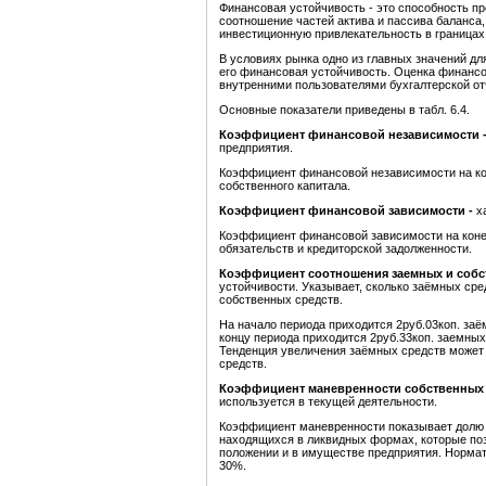
Финансовая устойчивость - это способность пр
соотношение частей актива и пассива баланса,
инвестиционную привлекательность в границах
В условиях рынка одно из главных значений д
его финансовая устойчивость. Оценка финанс
внутренними пользователями бухгалтерской от
Основные показатели приведены в табл. 6.4.
Коэффициент финансовой независимости 
предприятия.
Коэффициент финансовой независимости на ко
собственного капитала.
Коэффициент финансовой зависимости -
х
Коэффициент финансовой зависимости на конец
обязательств и кредиторской задолженности.
Коэффициент соотношения заемных и собс
устойчивости. Указывает, сколько заёмных сре
собственных средств.
На начало периода приходится 2руб.03коп. заё
концу периода приходится 2руб.33коп. заемных
Тенденция увеличения заёмных средств может
средств.
Коэффициент маневренности собственных 
используется в текущей деятельности.
Коэффициент маневренности показывает долю 
находящихся в ликвидных формах, которые по
положении и в имуществе предприятия. Нормат
30%.