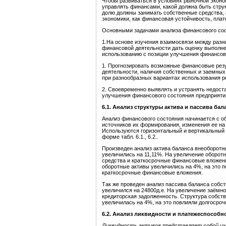
Чтобы развиваться в условиях рыночной эконом
управлять финансами, какой должна быть струк
долю должны занимать собственные средства, а
экономики, как финансовая устойчивость, плат
Основными задачами анализа финансового сос
1.На основе изучения взаимосвязи между разн
финансовой деятельности дать оценку выполне
использованию с позиции улучшения финансово
1. Прогнозировать возможные финансовые резу
деятельности, наличия собственных и заемных
при разнообразных вариантах использования р
2. Своевременно выявлять и устранять недост
улучшения финансового состояния предприятия
6.1. Анализ структуры актива и пассива бал
Анализ финансового состояния начинается с о
источников их формирования, изменения ее на 
Используются горизонтальный и вертикальный 
форме табл. 6.1., 6.2..
Произведен анализ актива баланса внеоборотн
увеличились на 11,11%. На увеличение оборот
средства и краткосрочные финансовые вложен
оборотные активы увеличились на 4%, на это 
краткосрочные финансовые вложения.
Так же проведен анализ пассива баланса собст
увеличился на 24800д.е. На увеличение заёмно
кредиторская задолженность. Структура собст
увеличилась на 4%, на это повлияли долгосроч
6.2.
Анализ ликвидности и платежеспособн
Ликвидность активов представляет собой и