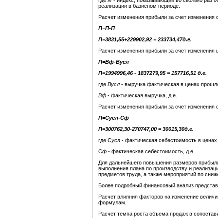
где
Iv
- индекс, показывающий во сколько раз 
реализации в базисном периоде.
Расчет изменения прибыли за счет изменения 
П
=
П
-
П
П
=3831,55+229902,92 = 233734,47д.е.
Расчет изменения прибыли за счет изменения 
П
=Вф-Вусл
П
=
1994996,46
-
1837279,95 =
157716,51 д
.е.
где
Вусл
- выручка фактическая в ценах прошлог
Вф
- фактическая выручка, д.е.
Расчет изменения прибыли за счет изменения 
П
=Сусл-Сф
П
=300762,30-270747,00 =
30015,30д.е.
где С
усл
- фактическая себестоимость в ценах 
С
ф
- фактическая себестоимость, д.е.
Для дальнейшего повышения размеров прибыл
выполнения плана по производству и реализац
предметов труда, а также мероприятий по сни
Более подробный финансовый анализ представле
Расчет влияния факторов на изменение величи
формулам.
Расчет темпа роста объема продаж в сопоста