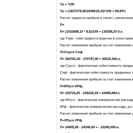
Тр
=
*100
Тр
=
(1837279,95/1838618,10)*100 = 99,93%
Расчет прироста прибыли в связи с увеличени
П
=
П
=
(1532686,10 * 8,5)/100 = 130358,20 д.е.
где Тпрв - темп прироста выручки в сопостави
Расчет изменения прибыли за счет изменения с
П
=Спусл-Спф
П
= 300762,30 - 270747,00 = 30015,30д.е.
где Сп
усл
- фактическая себестоимость проданн
Сп
ф
- фактическая себестоимость проданных то
Расчет изменения прибыли за счет изменения 
П
=КРусл-КРф,
П
= 116716,25 - 106226,39 = 10489,86д.е.
где КР
усл
- фактические коммерческие расходы 
КР
ф
- фактические коммерческие расходы, д.е.
Расчет изменения прибыли за счет изменения 
П
=УРусл-УРф
П
= 14005,95 - 24246,00 = - 10240,05д.е.