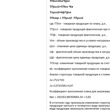
ТПпл=
V
пл*Цпл
ТПусл1=ТПпл
*
Кв
Тпусл2=
V
ф*Цпл
ТПстр = ТПусл2- ТПусл1
где
ТПпл
- товарная продукция по плану, д.е.,
ТПусл
- товарная продукция фактическая при пл
ТПф
- товарная продукция фактическая, д.е.,
V
пл
- объем производства в условно-натуральн
Цпл -
плановая цена единицы продукции, д.е.,
V
ф -
фактический объем производства в натура
Цф -
фактическая
цена единицы продукции, д.е.
ТПстр -
изменение товарной продукции за счет 
Кв
-коэффициент выполнения плана по товарно
Анализ структуры товарной продукции в стоим
Jv=?V1/?V0
Jv=1373/1581=0,87
Коэффициент выполнения плана для анализиру
Квп = 292263,98/359964,34 = 0,82
В отчетном году произошли изменения структу
продукции третьего и четвертого вида произош
вида продукции произошло увеличение структур