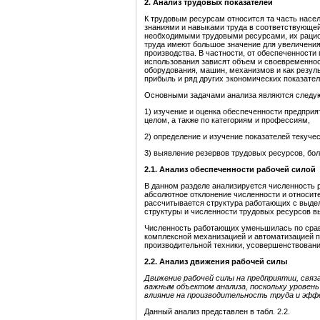
2. Анализ трудовых показателей
К трудовым ресурсам относится та часть насе
знаниями и навыками труда в соответствующей
необходимыми трудовыми ресурсами, их рацио
труда имеют большое значение для увеличени
производства. В частности, от обеспеченност
использования зависят объем и своевременнос
оборудования, машин, механизмов и как резуль
прибыль и ряд других экономических показател
Основными задачами анализа являются следу
1) изучение и оценка обеспеченности предпри
целом, а также по категориям и профессиям,
2) определение и изучение показателей текучес
3) выявление резервов трудовых ресурсов, бол
2.1. Анализ обеспеченности рабочей силой
В данном разделе анализируется численность р
абсолютное отклонение численности и относит
рассчитывается структура работающих с выдел
структуры и численности трудовых ресурсов вы
Численность работающих уменьшилась по срав
комплексной механизацией и автоматизацией п
производительной техники, усовершенствование
2.2. Анализ движения рабочей силы
Движение рабочей силы на предприятии, связ
важным объектом анализа, поскольку уровень
влияние на производительность труда и эфф
Данный анализ представлен в табл. 2.2.