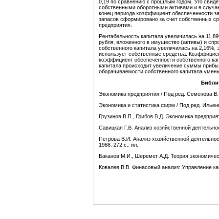
0,19 по сравнению с прошлым годом, это свиде
собственными оборотными активами и в случа
конец периода коэффициент обеспеченности зап
запасов сформировано за счет собственных с
предприятия.
Рентабельность капитала увеличилась на 11,89
рубля, вложенного в имущество (активы) и спр
собственного капитала увеличилась на 2,16%, 
использует собственные средства. Коэффициен
коэффициент обеспеченности собственного кап
капитала происходит увеличение суммы прибы
оборачиваемости собственного капитала умень
Библи
Экономика предприятия / Под ред. Семенова В.
Экономика и статистика фирм / Под ред. Ильенк
Грузинов В.П., Грибов В.Д. Экономика предприя
Савицкая Г.В. Анализ хозяйственной деятельнос
Петрова В.И. Анализ хозяйственной деятельно
1988. 272 с.: ил.
Баканов М.И., Шеремет А.Д. Теория экономическо
Ковалев В.В. Финасовый анализ: Управление к