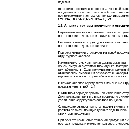
изделий.
в) с помощью среднего процента, который рас
продукции в пределах плана на общий плановый
не предусмотренная планом, не засчитывается
(
293794,53/305638,65
)*100%=
96,12
%.
1
.3. Анализ структуры
продукции
и структур
Неравномерность выполнения плана по отдельн
соотношение отдельных изделий в общем, объё
Выполнить план по структуре - значит сохран
соотношения отдельных её видов.
При рассмотрении структуры товарной продукц
структурного состава.
Изменение структуры производства оказывает 
объем выпуска в стоимостной оценке, материа
рентабельность. Если увеличивается удельный 
стоимостном выражении возрастет, и наоборот
удельного веса высокорентабельной и соответ
В начале анализа определяется изменение стру
представлены в табл. 1.4.
В отчетном периоде произошло изменение стр
Для продукции третьего вида произошло сниже
увеличение структурного состава на 4,02%.
Следующим этапом является расчет влияния ст
расчета положен принцип цепных подстановок, 
структуры продукции.
При расчете изменения товарной продукции в 
состава продукции можно использовать след