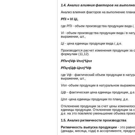
1.4. Анализ влияния факторов на выполне
Анализ влияния факторов на выполнение плана 
РП
i
=
V
i
Ц
i
,
где
РП
i
- объем производства продукции вида
i
,
V
i
- объем производства продукции вида
i
в нат
выражении, шт.,
Ц
i
- цена единицы продукции вида
i
, д.е.
Производится расчет изменения продукции за 
формулам (11,12).
РП
v
=(
V
ф-
V
пл)*Цпл
РПц=(Цф-Цпл)*
V
ф
где
V
ф
- фактический объем продукции в нату
выражении, шт.,
V
пл
-объем продукции в натуральном выражении
Ц
ф
- фактическая цена единицы продукции, д.е.
Цпл
-цена единицы продукции по плану, д.е.
Отклонение продукции за счет цены изменилось
единицы продукции. Отклонение продукции за 
д.е. на это повлияло уменьшение объема произв
1.5.
Анализ ритмичности
производства
Ритмичность выпуска продукции
- это равн
(декады, месяца, года) в ассортименте, преду