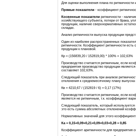
Для оценки выполнения плана по ритмичности 
Прямые показатели
- коэффициент ритмичнос
Косвенные показатели
ритмичности - наличие
хозяйствующего субъекта, потери от брака, уп
продукции, наличие сверхнормативных остатко
складах.
Анализ ритмичности выпуска продукции предста
Один из наиболее распространенных показател
ритмичности. Коэффициент ритмичности есть с
продукции к плановой.
Кр = (156839,20 / 152819,00) * 100% = 102,63%
Производство считается ритмичным, если коэ
предприятия производство продукции является
составляет 102,63%.
Следующий показатель при анализе ритмичност
отклонения к среднемесячному плану выпуска 
Кв = 4210,67 / (152819 / 6) = 0,17 (17%)
Производство считается ритмичным, если коэ
является не ритмичным, т.к. коэффициент вар
Следующий показатель, который используется 
это есть сумма абсолютных отклонений коэфф
Нормативных значений для этого коэффициента
Ка
=
0,1
5+0,09+0,21+0,09+0,03+0,28 = 0,85
Коэффициент аритмичности для предприятия со