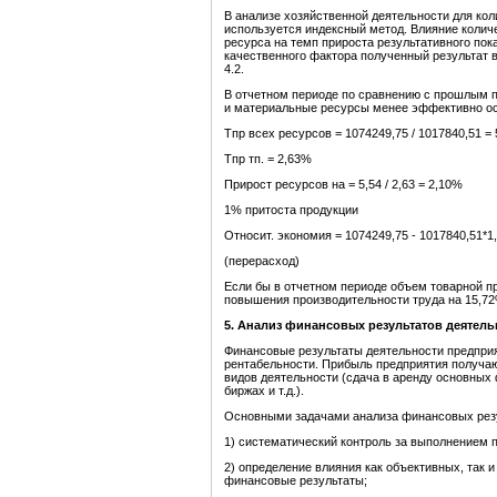
В анализе хозяйственной деятельности для ко
используется индексный метод. Влияние колич
ресурса на темп прироста результативного по
качественного фактора полученный результат в
4.2.
В отчетном периоде по сравнению с прошлым 
и материальные ресурсы менее эффективно о
Тпр всех ресурсов = 1074249,75 / 1017840,51 =
Тпр тп. = 2,63%
Прирост ресурсов на = 5,54 / 2,63 = 2,10%
1% притоста продукции
Относит. экономия = 1074249,75 - 1017840,51*1,
(перерасход)
Если бы в отчетном периоде объем товарной пр
повышения производительности труда на 15,72%
5. Анализ финансовых результатов деятел
Финансовые результаты деятельности предпри
рентабельности. Прибыль предприятия получают
видов деятельности (сдача в аренду основных
биржах и т.д.).
Основными задачами анализа финансовых резу
1) систематический контроль за выполнением 
2) определение влияния как объективных, так 
финансовые результаты;