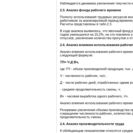
Наблюдается динамика увеличения текучести к
2.3. Анализ фонда рабочего времени
Полноту использования трудовых ресурсов мож
работником за анализируемый период времени,
Расчеты представлены в табл.2.3.
В ходе анализа выявилось, что явочный фонд 
годом уменьшился на 10,2%, на это повлияло 
отпусков, увеличение количества прогулов и от
2
.4.
Анализ влияния использования рабоче
Анализ влияния использования рабочего време
следующей формуле:
ТП= Ч
Д
Вч
,
где
ТП
- объем произведенной продукции, тыс. 
Ч
- численность рабочих, чел.;
Д
- число рабочих дней, отработанных одним р
- средняя продолжительность смены, ч;
Вч
- часовая выработка одного рабочего, т/ч.
Анализ влияния использования рабочего времен
Резервами увеличения объема производства пр
сокращение численности рабочих, количество 
продолжительность смены.
2.4. Анализ производительности труда
К обобщающим показателям
относятся средне