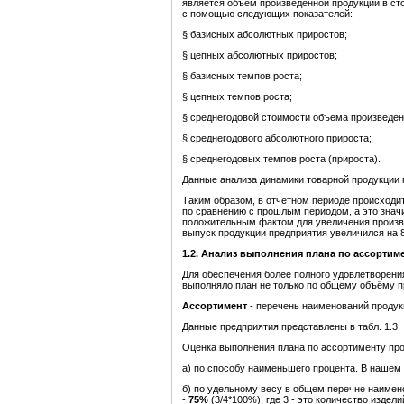
является объем произведенной продукции в ст
с помощью следующих показателей:
§ базисных абсолютных приростов;
§ цепных абсолютных приростов;
§ базисных темпов роста;
§ цепных темпов роста;
§ среднегодовой стоимости объема произведен
§ среднегодового абсолютного прироста;
§ среднегодовых темпов роста (прироста).
Данные анализа динамики товарной продукции п
Таким образом, в отчетном периоде происходи
по сравнению с прошлым периодом, а это значи
положительным фактом для увеличения произво
выпуск продукции предприятия увеличился на 8
1
.2. Анализ выполнения плана по ассортим
Для обеспечения более полного удовлетворени
выполняло план не только по общему объёму пр
Ассортимент
- перечень наименований продук
Данные предприятия представлены в табл. 1.3.
Оценка выполнения плана по ассортименту пр
а) по способу наименьшего процента. В нашем
б) по удельному весу в общем перечне наимен
-
7
5%
(3/4*100%), где 3 - это количество изде