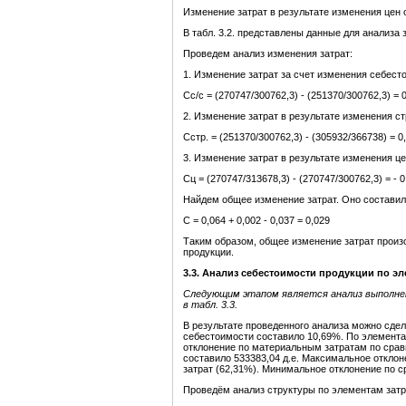
Изменение затрат в результате изменения цен
В табл. 3.2. представлены данные для анализа з
Проведем анализ изменения затрат:
1. Изменение затрат за счет изменения себест
Сс/с = (270747/300762,3) - (251370/300762,3) = 
2. Изменение затрат в результате изменения с
Сстр. = (251370/300762,3) - (305932/366738) = 0
3. Изменение затрат в результате изменения ц
Сц = (270747/313678,3) - (270747/300762,3) = - 0
Найдем общее изменение затрат. Оно состави
С = 0,064 + 0,002 - 0,037 = 0,029
Таким образом, общее изменение затрат произ
продукции.
3.3. Анализ себестоимости продукции по эл
Следующим этапом является анализ выполне
в табл. 3.3.
В результате проведенного анализа можно сде
себестоимости составило 10,69%. По элемент
отклонение по материальным затратам по сра
составило 533383,04 д.е. Максимальное откло
затрат (62,31%). Минимальное отклонение по 
Проведём анализ структуры по элементам затра