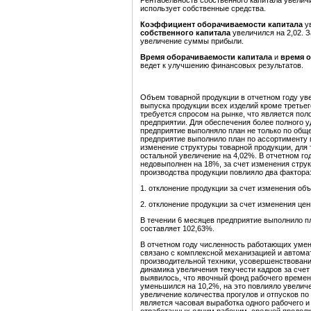
Рентабельность собственного капитала увеличи
использует собственные средства.
Коэффициент оборачиваемости капитала
у
собственного капитала
увеличился на 2,02. 
увеличение суммы прибыли.
Время оборачиваемости капитала
и
время о
ведет к улучшению финансовых результатов.
Объем товарной продукции в отчетном году уве
выпуска продукции всех изделий кроме третье
требуется спросом на рынке, что является по
предприятии. Для обеспечения более полного 
предприятие выполняло план не только по обще
предприятие выполнило план по ассортименту 
изменение структуры товарной продукции, для 
остальной увеличение на 4,02%. В отчетном г
недовыполнен на 18%, за счет изменения стру
производства продукции повлияло два фактора
1. отклонение продукции за счет изменения объ
2. отклонение продукции за счет изменения цен
В течении 6 месяцев предприятие выполнило п
составляет 102,63%.
В отчетном году численность работающих умен
связано с комплексной механизацией и автома
производительной техники, усовершенствовани
динамика увеличения текучести кадров за счет
выявилось, что явочный фонд рабочего времен
уменьшился на 10,2%, на это повлияло увелич
увеличение количества прогулов и отпусков п
является часовая выработка одного рабочего и