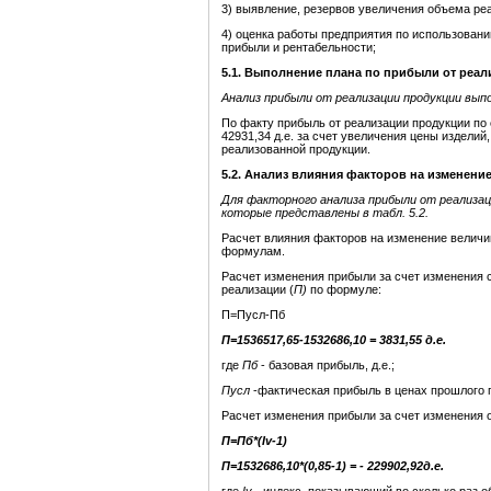
3) выявление, резервов увеличения объема ре
4) оценка работы предприятия по использован
прибыли и рентабельности;
5.1. Выполнение плана по прибыли от реал
Анализ прибыли от реализации продукции выпо
По факту прибыль от реализации продукции по
42931,34 д.е. за счет увеличения цены издели
реализованной продукции.
5.2. Анализ влияния факторов на изменени
Для факторного анализа прибыли от реализац
которые представлены в табл. 5.2.
Расчет влияния факторов на изменение величи
формулам.
Расчет изменения прибыли за счет изменения 
реализации (
П
)
по формуле:
П=Пусл-Пб
П
=1536517,65-1532686,10 = 3831,55 д.е.
где
П
б
- базовая прибыль, д.е.;
Пусл
-фактическая прибыль в ценах прошлого п
Расчет изменения прибыли за счет изменения 
П
=Пб*(
Iv
-1)
П
=1532686,10*(0,85-1) = -
229902,92д.е.