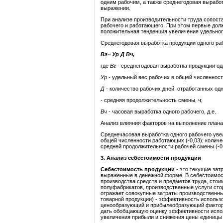
одним рабочим, а также среднегодовая вырабо
выражении.
При анализе производительности труда сопост
рабочего и работающего. При этом первые дол
положительная тенденция увеличения удельног
Среднегодовая выработка продукции одного ра
Вг=
У
р
Д
Вч,
где
Вг
- среднегодовая выработка продукции одн
У
р
- удельный вес рабочих в общей численнос
Д
- количество рабочих дней, отработанных од
- средняя продолжительность смены, ч;
Вч
- часовая выработка одного рабочего, д.е.
Анализ влияния факторов на выполнение плана 
Среднечасовая выработка одного рабочего увел
общей численности работающих (-0,03); количе
средней продолжительности рабочей смены (-0,
3. Анализ себестоимости продукции
Себестоимость продукции
- это текущие зат
выраженные в денежной форме. В себестоимос
производства средств и предметов труда, стои
полуфабрикатов, производственные услуги сто
отражает совокупные затраты производственны
товарной продукции) - эффективность использ
ценообразующий и прибылеобразующий фактор, 
дать обобщающую оценку эффективности исполь
увеличения прибыли и снижения цены единицы 