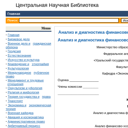
Центральная Научная Библиотека
Главная
Поиск:
Меню
Анализ и диагностика финансов
·
Главная
·
Биржевое дело
Анализ и диагностика финансов
·
Военное дело и
гражданская
оборона
Министерство образо
·
Геодезия
Федеральное аг
·
Естествознание
·
Искусство и культура
«Уральский государств
·
Краеведение и
этнография
Факульт
·
Культурология
·
Международное
публичное
Кафедра «Эконом
право
·
Оценка _________________
Менеджмент и трудовые
отношения
Члены комиссии
_________
·
Оккультизм и уфология
·
Религия и мифология
________________________
·
Теория государства и
права
·
Транспорт
·
Экономика и
экономическая
теория
·
Военная кафедра
Анализ и диагностика 
·
Авиация и космонавтика
·
Административное право
·
Арбитражный процесс
Анализ финансово-хоз