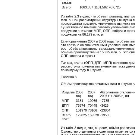
заказы
Всего:
1063,857
1101,582
+37,725
Из табл. 2.3 видно, что объём производства про
млн. р. При рассмотрении структуры выпуска п
производства повлияло увеличение выпуска сл
существенное влияние оказало увеличение вып
продукции снизился: МПП, ОПП, свёрла и фрез
продукции на 86,179 млн. р.
Если сравнивать 2007 и 2006 года, то объём вы
это связано со значительным увеличением выпу
рост объёма производства оказало увеличение
объёма производства на 158,25 млн. р., это 
ОПП, сверла и фрезы.
Так как, платы (ОПП, ДПП, МПП) являются до
рассмотрим причины изменения выпуска данных
по каждому году в штуках.
Таблица 3
Объём производства печатных плат в штуках за2
Изделие
2006
2007
Абсолютное отклонен
год
год
2007 г. к 2006 г., шт.
МПП
3181
10966
+7785
ДПП
73874
70448
-3426
ОПП
101970
78106
-23864
Всего
179025
159520
-19505
плат:
Из табл. 3 видно, что, в целом, объём реализ
Однако, по отдельным видам плат отмечается к