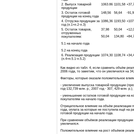
2. Выпуск товарной
1063.86
1101,58
+37,
продукции
3. Остаток готовой
148,56
56,64
-91,
продукции на конец года
4. Отгрузка продукции за
1086,36
1193,50
+107
год (п.1+п.2-п.3)
5. Остаток товаров,
37,98
50,04
+12,
отгруженных
50,04
134,80
+84,
покупателям:
5.1 на начало года
5.2 на конец года
6. Реализация продукции
1074,30
1108,74
+34,
(п.4+п.5.1-п.5.2)
Как видно из табл. 4, если сравнить объём реа
2006 года, то заметим, что он увеличился на 34,
Факторы, которые оказали положительное влия
- увеличение выпуска товарной продукции (пре
год-132,739 млн. р.; 2007 год - 307, 429 млн. р.);
- уменьшение остатков готовой продукции на к
покупателям на начало года.
Отрицательное влияние на объём реализации пр
года, оплата за которые не поступила ещё на 
готовой продукции на начало года.
При сравнении объёмов реализации продукции 2
увеличился.
Положительное влияние на рост объёмов реал