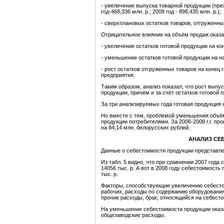
- увеличение выпуска товарной продукции (пре
год-468,336 млн. р.; 2008 год - 898,435 млн. р.);
- сверхплановых остатков товаров, отгруженны
Отрицательное влияние на объём продаж оказ
- увеличение остатков готовой продукции на кон
- уменьшение остатков готовой продукции на на
- рост остатков отгруженных товаров на конец 
предприятия.
Таким образом, анализ показал, что рост вып
продукции, причём и за счёт остатков готовой 
За три анализируемых года готовая продукция 
Но вместе с тем, проблемой уменьшения объё
продукции потребителями. За 2006-2008 г.г. пр
на 84,14 млн. белорусских рублей.
АНАЛИЗ СЕ
Данные о себестоимости продукции представлен
Из табл. 5 видно, что при сравнении 2007 год
14056 тыс. р. А вот в 2008 году себестоимость
тыс. р.
Факторы, способствующие увеличению себесто
рабочих, расходы по содержанию оборудования
прочие расходы, брак, относящийся на себест
На уменьшение себестоимости продукции оказ
общезаводские расходы.