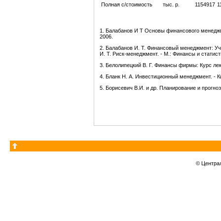
Полная с/стоимость
тыс. р.
1154917
1
1. Балабанов И Т Основы финансового менеджме
2006.
2. Балабанов И. Т. Финансовый менеджмент: Уче
И. Т. Риск-менеджмент. - М.: Финансы и статист
3. Белолипецкий В. Г. Финансы фирмы: Курс лекц
4. Бланк Н. А. Инвестиционный менеджмент. -
5. Борисевич В.И. и др. Планирование и прогн
© Центра