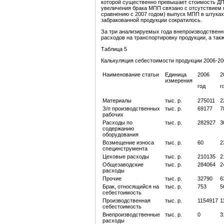
которой существенно превышает стоимость ДПП
увеличения брака МПП связано с отсутствием н
сравнению с 2007 годом) выпуск МПП в штуках
забракованной продукции сократилось.
За три анализируемых года внепроизводственн
расходов на транспортировку продукции, а так
Таблица 5
Калькуляция себестоимости продукции 2006-20
Наименование статьи
Единица
2006
2
измерения
год
г
Материалы
тыс. р.
275011
2
З/п производственных
тыс. р.
69177
7
рабочих
Расходы по
тыс. р.
282927
3
содержанию
оборудования
Возмещение износа
тыс. р.
60
2
специнструмента
Цеховые расходы
тыс. р.
210135
2
Общезаводские
тыс. р.
284064
2
расходы
Прочие
тыс. р.
32790
6
Брак, относящийся на
тыс. р.
753
5
себестоимость
Производственная
тыс. р.
1154917
1
себестоимость
Внепроизводственные
тыс. р.
0
3
расходы