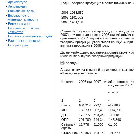
·
Архитектура
Годы
Товарная продукция в сопоставимых цена
·
Астрономия
·
Банковское дело
2006
1063,857
·
Безопасность
2007
1101,582
жизнедеятельности
2008
1491,131
·
Биржевое дело
·
Ботаника и сельское
С каждым годом объём производства продукции 
хозяйство
2007 году (по сравнению с 2006 годом) объём п
·
Бухгалтерский учет и
аудит
сравнению с 2007 годом) произошел рост выпус
·
Валютные отношения
товарной продукции увеличился на 40,2 %, при
·
Ветеринария
выпуска продукции в 2008 году.
Далее необходимо проанализировать структуру
изменение выпуска товарной продукции.
Таблица 2
Анализ выпуска товарной продукции по каждом
«Завод печатных плат»
Изделие
2006 год
2007 год
Абсолютное отк
продукции 2007 г
млн. р.
1
2
3
4
Платы:
904,217
922,10
+17,880
МПП
132,739
307,43
+174,700
ДПП
479,777
468,34
-11,440
ОПП
291,700
146,34
-145,360
Свёрла и
12,778
11,330
-1,450
фрезы
Сторонние
146,868
168,14
+21,270