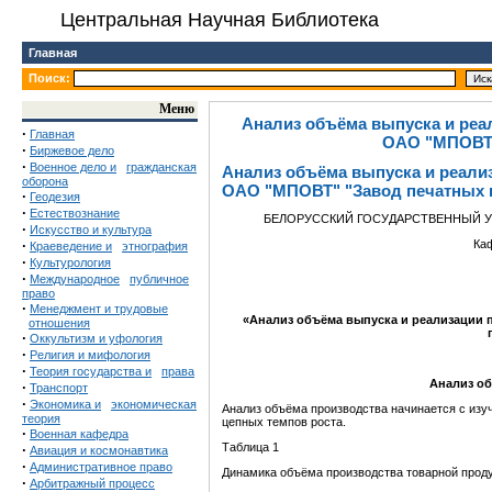
Центральная Научная Библиотека
Главная
Поиск:
Меню
Анализ объёма выпуска и реа
·
Главная
ОАО "МПОВТ"
·
Биржевое дело
·
Военное дело и
гражданская
Анализ объёма выпуска и реали
оборона
ОАО "МПОВТ" "Завод печатных 
·
Геодезия
·
Естествознание
БЕЛОРУССКИЙ ГОСУДАРСТВЕННЫЙ У
·
Искусство и культура
·
Ка
Краеведение и
этнография
·
Культурология
·
Международное
публичное
право
·
Менеджмент и трудовые
«
Анализ объёма выпуска и реализации
отношения
·
Оккультизм и уфология
·
Религия и мифология
·
Теория государства и
права
Анализ о
·
Транспорт
·
Экономика и
экономическая
Анализ объёма производства начинается с изу
теория
цепных темпов роста.
·
Военная кафедра
Таблица 1
·
Авиация и космонавтика
·
Административное право
Динамика объёма производства товарной прод
·
Арбитражный процесс