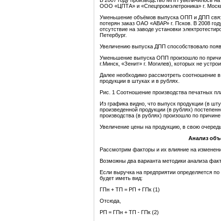
В 2007 году производство МПП увеличилось на
ООО «ЦПТА» и «Спецпромэлетроника» г. Москва
Уменьшение объёмов выпуска ОПП и ДПП связа
потерян заказ ОАО «АВАР» г. Псков. В 2008 го
отсутствие на заводе установки электротести
Петербург.
Увеличению выпуска ДПП способствовало появ
Уменьшение выпуска ОПП произошло по причин
г.Минск, «Зенит» г. Могилев), которых не устро
Далее необходимо рассмотреть соотношение в
продукции в штуках и в рублях.
Рис. 1 Соотношение производства печатных пла
Из графика видно, что выпуск продукции (в шт
произведенной продукции (в рублях) постепен
производства (в рублях) произошло по причине
Увеличение цены на продукцию, в свою очеред
Анализ объ
Рассмотрим факторы и их влияние на изменени
Возможны два варианта методики анализа фак
Если выручка на предприятии определяется по 
будет иметь вид:
ГПн + ТП = РП + ГПк (1)
Отсюда,
РП = ГПн + ТП - ГПк (2)