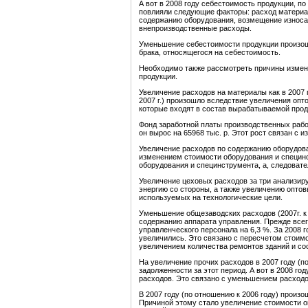
А вот в 2008 году себестоимость продукции, по
повлияли следующие факторы: расход материал
содержанию оборудования, возмещение износа
внепроизводственные расходы.
Уменьшение себестоимости продукции произош
брака, относящегося на себестоимость.
Необходимо также рассмотреть причины измен
продукции.
Увеличение расходов на материалы как в 2007 го
2007 г.) произошло вследствие увеличения опт
которые входят в состав вырабатываемой прод
Фонд заработной платы производственных рабоч
он вырос на 65968 тыс. р. Этот рост связан с 
Увеличение расходов по содержанию оборудова
изменением стоимости оборудования и специн
оборудования и специнструмента, а, следоват
Увеличение цеховых расходов за три анализиру
энергию со стороны, а также увеличению опто
используемых на технологические цели.
Уменьшение общезаводских расходов (2007г. к 
содержанию аппарата управления. Прежде всег
управленческого персонала на 6,3 %. За 2008 
увеличились. Это связано с пересчетом стоимо
увеличением количества ремонтов зданий и со
На увеличение прочих расходов в 2007 году (п
задолженности за этот период. А вот в 2008 г
расходов. Это связано с уменьшением расходо
В 2007 году (по отношению к 2006 году) произ
Причиной этому стало увеличение стоимости о