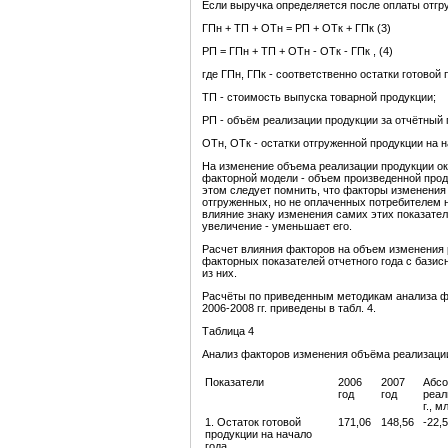
Если выручка определяется после оплаты отгру
ГПн + ТП + ОТн = РП + ОТк + ГПк (3)
РП = ГПн + ТП + ОТн - ОТк - ГПк , (4)
где ГПн, ГПк - соответственно остатки готовой 
ТП - стоимость выпуска товарной продукции;
РП - объём реализации продукции за отчётный 
ОТн, ОТк - остатки отгруженной продукции на 
На изменение объема реализации продукции ок
факторной модели - объем произведенной прод
этом следует помнить, что факторы изменения 
отгруженных, но не оплаченных потребителем 
влияние знаку изменения самих этих показател
увеличение - уменьшает его.
Расчет влияния факторов на объем изменения
факторных показателей отчетного года с бази
из них.
Расчёты по приведенным методикам анализа ф
2006-2008 гг. приведены в табл. 4.
Таблица 4
Анализ факторов изменения объёма реализации 
Показатели
2006
2007
Абсо
год
год
реал
г., м
1. Остаток готовой
171,06
148,56
-22,
продукции на начало
года