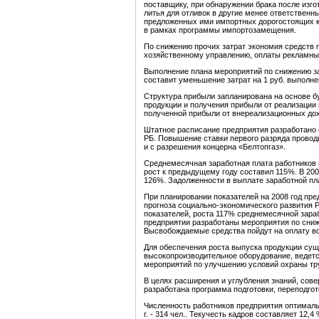
поставщику, при обнаружении брака после изг
литья для отливок в другие менее ответственны
предложенных ими импортных дорогостоящих 
в рамках программы импортозамещения.
По снижению прочих затрат экономия средств 
хозяйственному управлению, оплаты рекламны
Выполнение плана мероприятий по снижению за
составит уменьшение затрат на 1 руб. выполне
Структура прибыли запланирована на основе бу
продукции и получения прибыли от реализации
полученной прибыли от внереализационных до
Штатное расписание предприятия разработано 
РБ. Повышение ставки первого разряда провод
и с разрешения концерна «Белтопгаз».
Среднемесячная заработная плата работников п
рост к предыдущему году составил 115%. В 2006 
126%. Задолженности в выплате заработной пл
При планировании показателей на 2008 год пр
прогноза социально-экономического развития Р
показателей, роста 117% среднемесячной зараб
предприятии разработаны мероприятия по сниж
Высвобождаемые средства пойдут на оплату во
Для обеспечения роста выпуска продукции су
высокопроизводительное оборудование, ведетс
мероприятий по улучшению условий охраны тру
В целях расширения и углубления знаний, сов
разработана программа подготовки, переподгот
Численность работников предприятия оптимальна. 
г. - 314 чел.. Текучесть кадров составляет 12,4