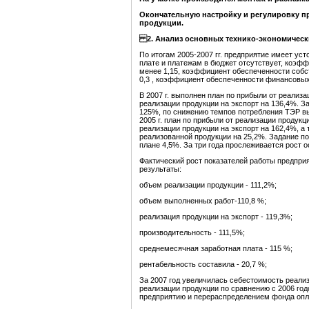
Окончательную настройку и регулировку п
продукции.
2. Анализ основных технико-экономическ
По итогам 2005-2007 гг. предприятие имеет ус
плате и платежам в бюджет отсутствует, коэфф
менее 1,15, коэффициент обеспеченности собс
0,3 , коэффициент обеспеченности финансовых 
В 2007 г. выполнен план по прибыли от реализа
реализации продукции на экспорт на 136,4%. З
125%, по снижению темпов потребления ТЭР вып
2005 г. план по прибыли от реализации продукц
реализации продукции на экспорт на 162,4%, а
реализованной продукции на 25,2%. Задание п
плане 4,5%. За три года прослеживается рост 
Фактический рост показателей работы предприя
результаты:
объем реализации продукции - 111,2%;
объем выполненных работ-110,8 %;
реализация продукции на экспорт - 119,3%;
производительность - 111,5%;
среднемесячная заработная плата - 115 %;
рентабельность составила - 20,7 %;
За 2007 год увеличилась себестоимость реали
реализации продукции по сравнению с 2006 год
предприятию и перераспределением фонда опла