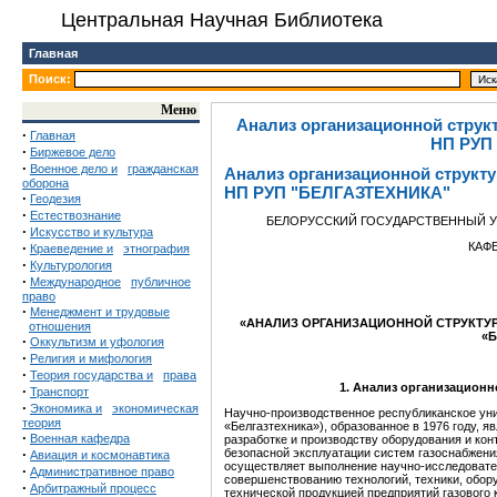
Центральная Научная Библиотека
Главная
Поиск:
Меню
Анализ организационной струк
·
Главная
НП РУП
·
Биржевое дело
·
Военное дело и
гражданская
Анализ организационной структу
оборона
НП РУП "БЕЛГАЗТЕХНИКА"
·
Геодезия
·
Естествознание
БЕЛОРУССКИЙ ГОСУДАРСТВЕННЫЙ У
·
Искусство и культура
·
КАФ
Краеведение и
этнография
·
Культурология
·
Международное
публичное
право
·
Менеджмент и трудовые
«АНАЛИЗ ОРГАНИЗАЦИОННОЙ СТРУКТУР
отношения
«Б
·
Оккультизм и уфология
·
Религия и мифология
·
Теория государства и
права
1. Анализ организационн
·
Транспорт
·
Экономика и
экономическая
Научно-производственное республиканское ун
теория
«Белгазтехника»), образованное в 1976 году, 
·
Военная кафедра
разработке и производству оборудования и ко
·
безопасной эксплуатации систем газоснабжен
Авиация и космонавтика
осуществляет выполнение научно-исследовател
·
Административное право
совершенствованию технологий, техники, обор
·
Арбитражный процесс
технической продукцией предприятий газового