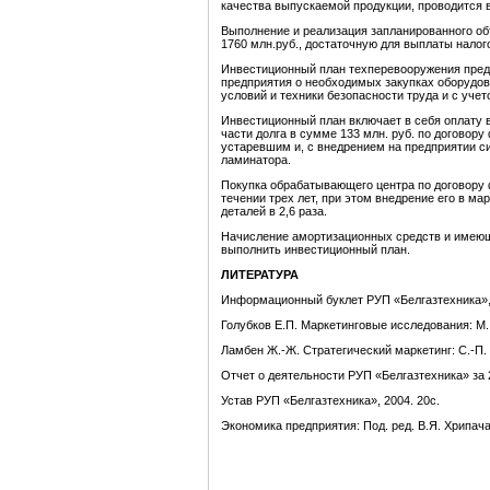
качества выпускаемой продукции, проводится 
Выполнение и реализация запланированного об
1760 млн.руб., достаточную для выплаты налог
Инвестиционный план техперевооружения пред
предприятия о необходимых закупках оборудо
условий и техники безопасности труда и с уч
Инвестиционный план включает в себя оплату 
части долга в сумме 133 млн. руб. по договору
устаревшим и, с внедрением на предприятии с
ламинатора.
Покупка обрабатывающего центра по договору 
течении трех лет, при этом внедрение его в 
деталей в 2,6 раза.
Начисление амортизационных средств и имею
выполнить инвестиционный план.
ЛИТЕРАТУРА
Информационный буклет РУП «Белгазтехника», М
Голубков Е.П. Маркетинговые исследования: М. 
Ламбен Ж.-Ж. Стратегический маркетинг: С.-П. 
Отчет о деятельности РУП «Белгазтехника» за 2
Устав РУП «Белгазтехника», 2004. 20с.
Экономика предприятия: Под. ред. В.Я. Хрипача