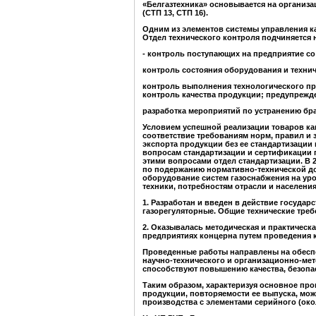
«Белгазтехника» основывается на организ
(СТП 13, СТП 16).
Одним из элементов системы управления ка
Отдел технического контроля подчиняется 
- контроль поступающих на предприятие со
контроль состояния оборудования и техни
контроль выполнения технологического про
контроль качества продукции; предупрежде
разработка мероприятий по устранению бра
Условием успешной реализации товаров как
соответствие требованиям норм, правил и 
экспорта продукции без ее стандарт
и
зации
вопросам ста
н
дартизации и сертификации 
этими вопросами отдел стандартизации. В 
по подержанию нормативно-технической до
оборудование систем газоснабжения на ур
техники, п
о
требностям отрасли и населения
1.
Разработан и введен в действие государс
газорегуляторные. Общие техн
и
ческие тре
2. Оказывалась методическая и практичес
предприятиях концерна путем проведения 
Проведенные работы направлены на обесп
научно-технического и организационно-мет
способствуют повышению качества, без
о
па
Таким образом, характеризуя основное пр
продукции, повторяемости ее выпуска, мож
производства с элементами серийного (око