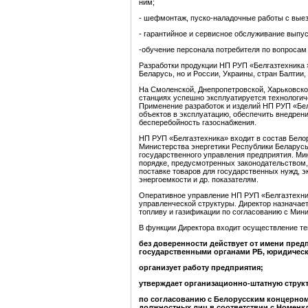
ним;
- шефмонтаж, пуско-наладочные работы с выез
- гарантийное и сервисное обслуживание выпу
-обучение персонала потребителя по вопросам
Разработки продукции НП РУП «Белгазтехника 
Беларусь, но и России, Украины, стран Балтии, 
На Смоленской, Днепропетровской, Харьковско
станциях успешно эксплуатируется технологич
Применение разработок и изделий НП РУП «Бел
объектов в эксплуатацию, обеспечить внедрени
бесперебойность газоснабжения.
НП РУП «Белгазтехника» входит в состав Белор
Министерства энергетики Республики Беларусь
государственного управления предприятия. Мин
порядке, предусмотренных законодательством,
поставке товаров для государс
т
венных нужд, э
энергоемкости и др. показателям.
Оперативное управление НП РУП «Белгазтехни
управленческой структуры. Директор назначае
топливу и газификации по согласов
а
нию с Мини
В функции Директора входит осуществление те
без доверенности действует от имени предп
государственными органами РБ, юридичес
организует работу предприятия;
утверждает организационно-штатную струк
по согласованию с Белорусским концерном
должностных лиц в соответствии с Номенк