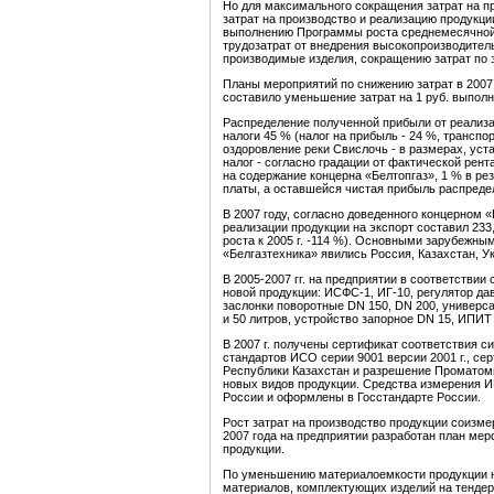
Но для максимального сокращения затрат на п
затрат на производство и реализацию продукци
выполнению Программы роста среднемесячной
трудозатрат от внедрения высокопроизводител
производимые изделия, сокращению затрат по 
Планы мероприятий по снижению затрат в 2007
составило уменьшение затрат на 1 руб. выпол
Распределение полученной прибыли от реализа
налоги 45 % (налог на прибыль - 24 %, транспор
оздоровление реки Свислочь - в размерах, ус
налог - согласно градации от фактической рен
на содержание концерна «Белтопгаз», 1 % в р
платы, а оставшейся чистая прибыль распредел
В 2007 году, согласно доведенного концерном 
реализации продукции на экспорт составил 233,3 
роста к 2005 г. -114 %). Основными зарубежн
«Белгазтехника» явились Россия, Казахстан, У
В 2005-2007 гг. на предприятии в соответствии
новой продукции: ИСФС-1, ИГ-10, регулятор д
заслонки поворотные DN 150, DN 200, универса
и 50 литров, устройство запорное DN 15, ИПИ
В 2007 г. получены сертификат соответствия 
стандартов ИСО серии 9001 версии 2001 г., се
Республики Казахстан и разрешение Проматомн
новых видов продукции. Средства измерения ИГ
России и оформлены в Госстандарте России.
Рост затрат на производство продукции соизме
2007 года на предприятии разработан план мер
продукции.
По уменьшению материалоемкости продукции н
материалов, комплектующих изделий на тендер