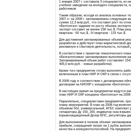
1 января 2007 г. составила 3 специалиста, из 
учебное заведение на молодого специалиста, 
работников.
Таким образом, исходя из анализа основных те
2007 гг. на 2008 г. запланированы следующие 
сумме 12,3 млр.руб., что составит рост по отн
«Белтопгаз» задания по росту объема экспорт
экспорт составит не менее 238 тыс.$. План реализ
квартала - 60 тыс.$., IV квартала - 133 тыс.$.
Для достижения запланированных объемов реал
разработан и действует план маркетинговой д
рекламную и сбытовую деятельность, который 
В соответствии с проектом тематического план
«Белгазтехника» запланировано выполнение раб
Запланированный объем работ составляет 1543,
405,0 млн.руб. - новые разработки).
Кроме того предприятие готово выполнять раб
включенным в план НИР И ОКР в связи с отсут
В 2008 году в соответствии с договорными обя
договорам на НИОКР с концерном «Белтопгаз».
В настоящее время на предприятии ведутся ра
план НИР И ОКР концерна «Белтопгаз» на 2008 
Параллельно, специалистами предприятия, про
плану мероприятий. В план на 2008 год включе
объемом 50л. универсальный, АГБУ, комплект 
сепараторы Ду 150, 200, индикатор газа взры
взрывозащищенный Дозор-БПС, регуляторы дав
Для выполнения в полном объеме запланирован
прибыли, сокращения затрат на 1 рубль выпол
качества и конкурентоспособной. На предприя