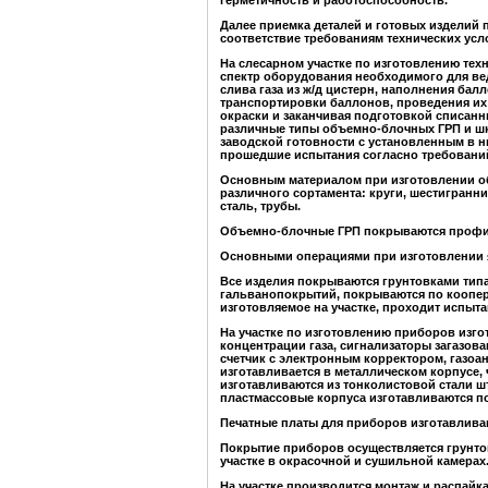
герметичность и работоспособность.
Далее приемка деталей и готовых изделий 
соответствие требованиям технических усл
На слесарном участке по изготовлению тех
спектр оборудования необходимого для вед
слива газа из ж/д цистерн, наполнения бал
транспортировки баллонов, проведения их
окраски и заканчивая подготовкой списанн
различные типы объемно-блочных ГРП и шк
заводской готовности с установленным в 
прошедшие испытания согласно требований
Основным материалом при изготовлении о
различного сортамента: круги, шестигранни
сталь, трубы.
Объемно-блочные ГРП покрываются профил
Основными операциями при изготовлении я
Все изделия покрываются грунтовками типа
гальванопокрытий, покрываются по коопер
изготовляемое на участке, проходит испыт
На участке по изготовлению приборов изгот
концентрации газа, сигнализаторы загазов
счетчик с электронным корректором, газоа
изготавливается в металлическом корпусе,
изготавливаются из тонколистовой стали шт
пластмассовые корпуса изготавливаются по
Печатные платы для приборов изготавлива
Покрытие приборов осуществляется грунтов
участке в окрасочной и сушильной камерах
На участке производится монтаж и распайк