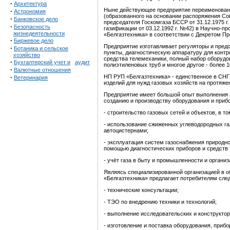
·
Архитектура
Ныне действующее предприятие переименовано
·
Астрономия
(образованного на основании распоряжения Сов
·
Банковское дело
председателя Госкомгаза БССР от 31.12.1975 г
·
Безопасность
газификации от 03.12.1992 г. №42) в Научно-п
жизнедеятельности
«Белгазтехника» в соответствии с Декретом Пре
·
Биржевое дело
Предприятие изготавливает регуляторы и пред
·
Ботаника и сельское
пункты, диагностическую аппаратуру для контр
хозяйство
средства телемеханики, полный набор оборудо
·
Бухгалтерский учет и
аудит
полиэтиленовых труб и многое другое - более 
·
Валютные отношения
·
НП РУП «Белгазтехника» - единственное в СН
Ветеринария
изделий для нужд газовых хозяйств на протяжен
Предприятие имеет большой опыт выполнения н
созданию и производству оборудования и приб
- строительство газовых сетей и объектов, в 
- использование сжиженных углеводородных газ
автоцистернами;
- эксплуатация систем газоснабжения природног
помощью диагностических приборов и средств 
- учёт газа в быту и промышленности и организ
Являясь специализированной организацией в о
«Белгазтехника» предлагает потребителям сле
- технические консультации;
- ТЭО по внедрению техники и технологий;
- выполнение исследовательских и конструктор
- изготовление и поставка оборудования, прибо