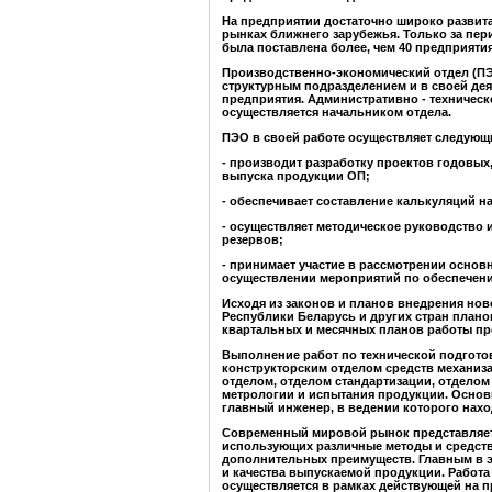
На предприятии достаточно широко развита
рынках ближнего зарубежья. Только за пери
была поставлена более, чем 40 предприяти
Производственно-экономический отдел (ПЭ
структурным подразделением и в своей де
предприятия. Административно - техничес
осуществляется начальником отдела.
ПЭО в своей работе осуществляет следующ
- производит разработку проектов годовых
выпуска продукции ОП;
- обеспечивает составление калькуляций 
- осуществляет методическое руководство
резервов;
- принимает участие в рассмотрении основ
осуществлении мероприятий по обеспечен
Исходя из законов и планов внедрения нов
Республики Беларусь и других стран план
квартальных и месячных планов работы пр
Выполнение работ по технической подгото
конструкторским отделом средств механиз
отделом, отделом стандартизации, отдело
метрологии и испытания продукции. Основ
главный инженер, в ведении которого нахо
Современный мировой рынок представляет
использующих различные методы и средств
дополнительных преимуществ. Главным в э
и качества выпускаемой продукции. Работ
осуществляется в рамках действующей на п