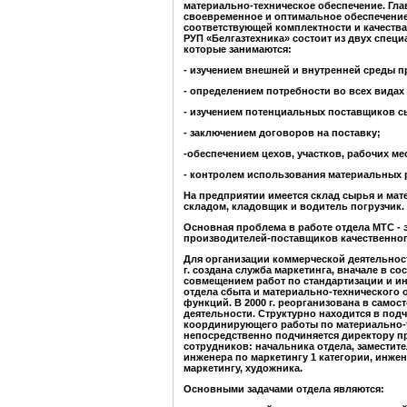
материально-техническое обеспечение. Гла
своевременное и оптимальное обеспечени
соответствующей комплектности и качества
РУП «Белгазтехника» состоит из двух специ
которые занимаются:
- изучением внешней и внутренней среды п
- определением потребности во всех видах
- изучением потенциальных поставщиков с
- заключением договоров на поставку;
-обеспечением цехов, участков, рабочих 
- контролем использования материальных 
На предприятии имеется склад сырья и мат
складом, кладовщик и водитель погрузчик.
Основная проблема в работе отдела МТС - 
производителей-поставщиков качественног
Для организации коммерческой деятельност
г. создана служба маркетинга, вначале в с
совмещением работ по стандартизации и и
отдела сбыта и материально-технического
функций. В 2000 г. реорганизована в само
деятельности. Структурно находится в по
координирующего работы по материально-
непосредственно подчиняется директору пр
сотрудников: начальника отдела, заместите
инженера по маркетингу 1 категории, инжен
маркетингу, художника.
Основными задачами отдела являются: