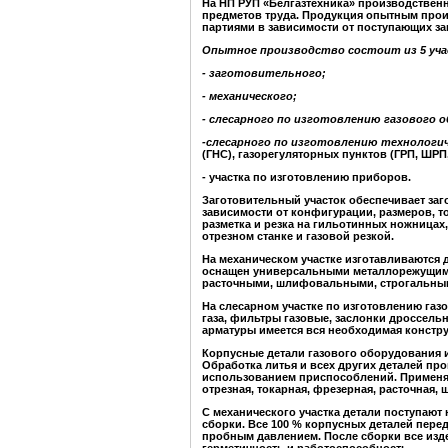
На НП РУП «Белгазтехника» производствен
предметов труда. Продукция опытным прои
партиями в зависимости от поступа
ю
щих за
Опытное производство состоит из 5 уча
- заготовительного;
- механического;
- слесарного по изготовлению газового 
-слесарного по изготовлению технологич
(ГНС), газорегуляторных пунктов (ГРП, ШРП,
- участка по изготовлению приборов.
Заготовительный участок обеспечивает заг
зависимости от конфигурации, размеров, т
разметка и резка на гильотинных ножницах,
отрезном станке и газовой резкой.
На механическом участке изготавливаются д
оснащен универсальными металлорежущими
расточными, шлифовальными, строгальны
На слесарном участке по изготовлению га
газа, фильтры газовые, заслонки дроссель
арматуры имеется вся необходимая констру
Корпусные детали газового оборудования и
Обработка литья и всех других деталей пр
использованием приспособлений. Применяю
отрезная, токарная, фрезерная, расточная,
С механического участка детали поступают
сборки. Все 100 % корпусных деталей пере
пробным давлением. После сборки все изд