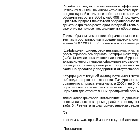
Из табл. 7 следует, что изменения коэффицие
незначительными, но имели четко выраженную
среднегодовой стоимости собственного капитал
оборачиваемости в 2006 г. на 0,008. В после
При этом прирост показателя оборачиваемости 
действие фактора роста среднегодовой стоимо
значение на прирост коэффициента оборачива
Таким образом, изменение оборачиваемости со
темпами роста выручки и среднегодовой стоим
итогам 2007-2008 гг. объясняется в основном 
Коэффициент финансовой независимости остав
рассматриваемого периода. Коэффициент стру
(табл. 6) имели практически одинаковый урове
анализируемого периода сформировано за сче
преимущественно кредиторская задолженность.
заемные средства у предприятия отсутствовал
Коэффициент текущей ликвидности имеет четко 
наблюдается рост его значения. Так, уровень к
сравнению с показателем начала 2006 г. на 34,
нормальным значение коэффициента текущей ли
норматив для строительных предприятий равны
Для анализа факторов, повлиявших на динамик
относительных факторных долей. За основу был
табл. 6). Результаты факторного анализа сведен
(2)
Таблица 8. Факторный анализ текущей ликвиднос
Показатель