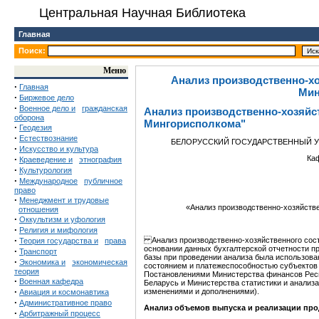
Центральная Научная Библиотека
Главная
Поиск:
Меню
Анализ производственно-х
·
Главная
Мин
·
Биржевое дело
·
Военное дело и
гражданская
Анализ производственно-хозяйс
оборона
Мингорисполкома"
·
Геодезия
·
Естествознание
БЕЛОРУССКИЙ ГОСУДАРСТВЕННЫЙ У
·
Искусство и культура
·
Ка
Краеведение и
этнография
·
Культурология
·
Международное
публичное
право
·
Менеджмент и трудовые
«Анализ производственно-хозяйст
отношения
·
Оккультизм и уфология
·
Религия и мифология
·
Анализ производственно-хозяйственного сос
Теория государства и
права
основании данных бухгалтерской отчетности пре
·
Транспорт
базы при проведении анализа была использова
·
Экономика и
экономическая
состоянием и платежеспособностью субъектов
теория
Постановлениями Министерства финансов Респ
·
Военная кафедра
Беларусь и Министерства статистики и анализа 
·
изменениями и дополнениями).
Авиация и космонавтика
·
Административное право
Анализ объемов выпуска и реализации пр
·
Арбитражный процесс