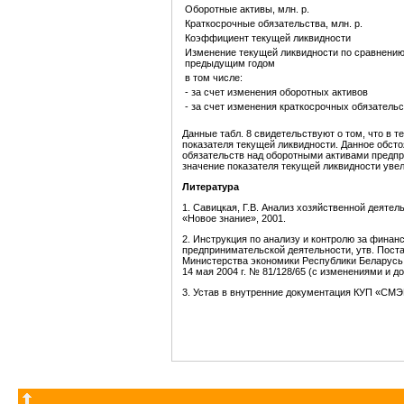
Оборотные активы, млн. р.
Краткосрочные обязательства, млн. р.
Коэффициент текущей ликвидности
Изменение текущей ликвидности по сравнению
предыдущим годом
в том числе:
- за счет изменения оборотных активов
- за счет изменения краткосрочных обязательс
Данные табл. 8 свидетельствуют о том, что в т
показателя текущей ликвидности. Данное обс
обязательств над оборотными активами предприя
значение показателя текущей ликвидности увел
Литература
1. Савицкая, Г.В. Анализ хозяйственной деятел
«Новое знание», 2001.
2. Инструкция по анализу и контролю за фина
предпринимательской деятельности, утв. Пос
Министерства экономики Республики Беларусь 
14 мая 2004 г. № 81/128/65 (с изменениями и д
3. Устав в внутренние документация КУП «СМ