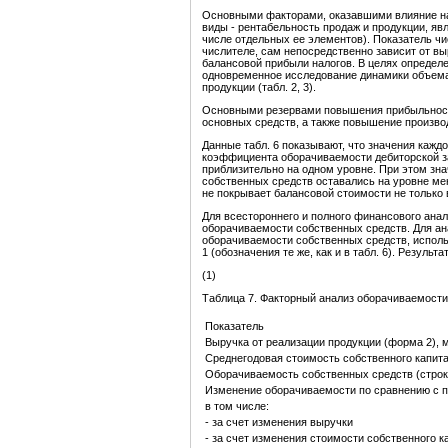
Основными факторами, оказавшими влияние на 
виды - рентабельность продаж и продукции, яв
числе отдельных ее элементов). Показатель чи
числителе, сам непосредственно зависит от вы
балансовой прибыли налогов. В целях определ
одновременное исследование динамики объема
продукции (табл. 2, 3).
Основными резервами повышения прибыльност
основных средств, а также повышение произво
Данные табл. 6 показывают, что значения кажд
коэффициента оборачиваемости дебиторской з
приблизительно на одном уровне. При этом зна
собственных средств оставались на уровне мен
не покрывает балансовой стоимости не только в
Для всестороннего и полного финансового ана
оборачиваемости собственных средств. Для ан
оборачиваемости собственных средств, исполь
1 (обозначения те же, как и в табл. 6). Результ
(1)
Таблица 7. Факторный анализ оборачиваемости 
Показатель
Выручка от реализации продукции (форма 2), м
Среднегодовая стоимость собственного капитал
Оборачиваемость собственных средств (строк
Изменение оборачиваемости по сравнению с 
в том числе:
- за счет изменения выручки
- за счет изменения стоимости собственного к