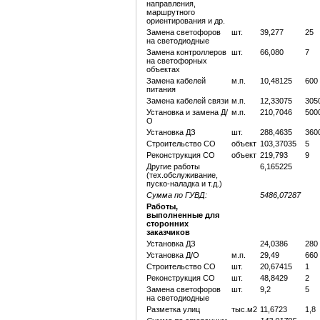
направления,
маршрутного
ориентирования и др.
Замена светофоров
шт.
39,277
25
на светодиодные
Замена контроллеров
шт.
66,080
7
на светофорных
объектах
Замена кабелей
м.п.
10,48125
600
питания
Замена кабелей связи
м.п.
12,33075
305
Установка и замена Д/
м.п.
210,7046
500
О
Установка ДЗ
шт.
288,4635
360
Строительство СО
объект
103,37035
5
Реконструкция СО
объект
219,793
9
Другие работы
6,165225
(тех.обслуживание,
пуско-наладка и т.д.)
Сумма по ГУВД:
5486,07287
Работы,
выполненные для
сторонних
заказчиков
Установка ДЗ
24,0386
280
Установка Д/О
м.п.
29,49
660
Строительство СО
шт.
20,67415
1
Реконструкция СО
шт.
48,8429
2
Замена светофоров
шт.
9,2
5
на светодиодные
Разметка улиц
тыс.м2
11,6723
1,8