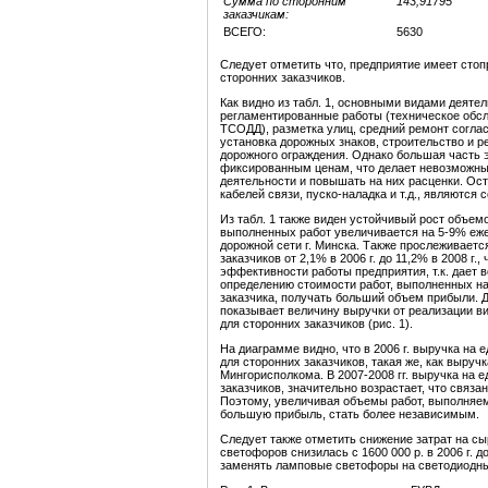
Сумма по сторонним
143,91795
заказчикам:
ВСЕГО:
5630
Следует отметить что, предприятие имеет стоп
сторонних заказчиков.
Как видно из табл. 1, основными видами деят
регламентированные работы (техническое обс
ТСОДД), разметка улиц, средний ремонт согла
установка дорожных знаков, строительство и р
дорожного ограждения. Однако большая часть 
фиксированным ценам, что делает невозможн
деятельности и повышать на них расценки. Ост
кабелей связи, пуско-наладка и т.д., являются
Из табл. 1 также виден устойчивый рост объем
выполненных работ увеличивается на 5-9% ежег
дорожной сети г. Минска. Также прослеживает
заказчиков от 2,1% в 2006 г. до 11,2% в 2008 г
эффективности работы предприятия, т.к. дает
определению стоимости работ, выполненных на 
заказчика, получать больший объем прибыли. 
показывает величину выручки от реализации ви
для сторонних заказчиков (рис. 1).
На диаграмме видно, что в 2006 г. выручка на 
для сторонних заказчиков, такая же, как выру
Мингорисполкома. В 2007-2008 гг. выручка на 
заказчиков, значительно возрастает, что связ
Поэтому, увеличивая объемы работ, выполняем
большую прибыль, стать более независимым.
Следует также отметить снижение затрат на с
светофоров снизилась с 1600 000 р. в 2006 г. д
заменять ламповые светофоры на светодиодны