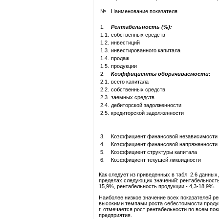
№
Наименование показателя
1.
Рентабельность (%):
1.1.
собственных средств
1.2.
инвестиций
1.3.
инвестированного капитала
1.4.
продаж
1.5.
продукции
2.
Коэффициенты оборач
и
ваемости:
2.1.
всего капитала
2.2.
собственных средств
2.3.
заемных средств
2.4.
дебиторской задолженности
2.5.
кредиторской задолженности
3.
Коэффициент финансовой независимости
4.
Коэффициент финансовой напряженности
5.
Коэффициент структуры капитала
6.
Коэффициент текущей ликвидности
Как следует из приведенных в табл. 2.6 данных,
пределах следующих значений: рентабельность 
15,9%, рентабельность продукции - 4,3-18,9%.
Наиболее низкое значение всех показателей ре
высокими темпами роста себестоимости продук
г. отмечается рост рентабельности по всем п
предприятия.