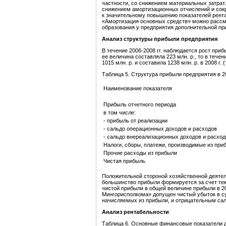
частности, со снижением материальных затрат
снижением амортизационных отчислений и сокра
к значительному повышению показателей рент
«Амортизация основных средств» можно рассма
образования у предприятия дополнительной пр
Анализ структуры прибыли предприятия
В течение 2006-2008 гг. наблюдается рост приб
ее величина составляла 223 млн. р., то в тече
1015 млн. р. и составила 1238 млн. р. в 2008 г. (
Таблица 5. Структура прибыли предприятия в 20
Наименование показателя
Прибыль отчетного периода
в том числе:
- прибыль от реализации
- сальдо операционных доходов и расходов
- сальдо внереализационных доходов и расход
Налоги, сборы, платежи, производимые из при
Прочие расходы из прибыли
Чистая прибыль
Положительной стороной хозяйственной деятел
большинство прибыли формируется за счет те
чистой прибыли в общей величине прибыли в 2007
Мингорисполкома» допущен чистый убыток в су
начисляемых из прибыли, и отрицательным са
Анализ рентабельности
Таблица 6. Основные финансовые показатели де