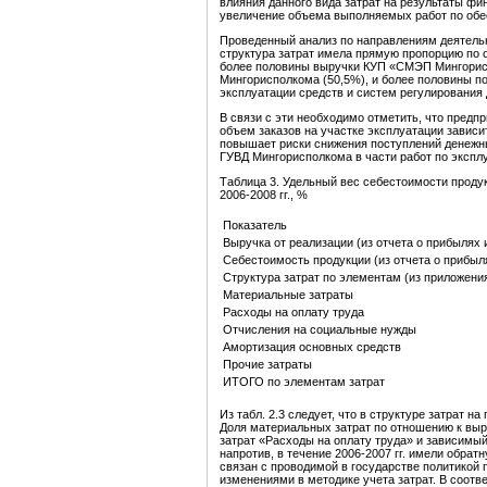
влияния данного вида затрат на результаты фи
увеличение объема выполняемых работ по обес
Проведенный анализ по направлениям деятельно
структура затрат имела прямую пропорцию по 
более половины выручки КУП «СМЭП Мингорисп
Мингорисполкома (50,5%), и более половины по
эксплуатации средств и систем регулирования
В связи с эти необходимо отметить, что предпр
объем заказов на участке эксплуатации зависи
повышает риски снижения поступлений денежн
ГУВД Мингорисполкома в части работ по экспл
Таблица 3. Удельный вес себестоимости продук
2006-2008 гг., %
Показатель
Выручка от реализации (из отчета о прибылях 
Себестоимость продукции (из отчета о прибыл
Структура затрат по элементам (из приложения
Материальные затраты
Расходы на оплату труда
Отчисления на социальные нужды
Амортизация основных средств
Прочие затраты
ИТОГО по элементам затрат
Из табл. 2.3 следует, что в структуре затрат н
Доля материальных затрат по отношению к выруч
затрат «Расходы на оплату труда» и зависимы
напротив, в течение 2006-2007 гг. имели обратн
связан с проводимой в государстве политикой
изменениями в методике учета затрат. В соот