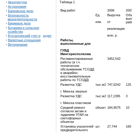
·
Архитектура
Таблица 1
·
Астрономия
·
Вид работ
2006
200
Банковское дело
·
Ед.
Выручка
Об
Безопасность
вып
жизнедеятельности
изм.
от
раб
·
Биржевое дело
·
Ботаника и сельское
реализации
хозяйство
·
млн. р.
Бухгалтерский учет и
аудит
·
Валютные отношения
Работы,
выполненные для
·
Ветеринария
ГУВД
Мингорисполкома
Регламентированные
3452,542
работы (в т.ч.
техническое
обслуживание ТСОДД
и аварийно-
восстановительные
работы по ТСОДД)
Разметка УДС
тыс.м2
747,0242
125
г. Минска эмалью
Разметка УДС
тыс.м2
117,1395
3
г. Минска пластиком
Средний ремонт
объект
184,9575
10
согласно актам и
заданиям УГАИ на
светофорных
объектах
Установка указателей
шт.
27,744
160
предварительного