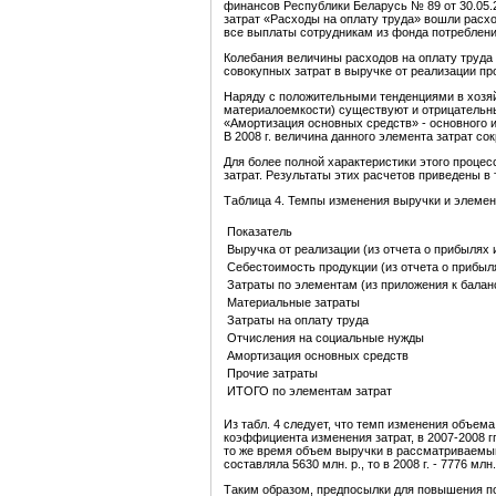
финансов Республики Беларусь № 89 от 30.05.
затрат «Расходы на оплату труда» вошли расхо
все выплаты сотрудникам из фонда потреблени
Колебания величины расходов на оплату труда
совокупных затрат в выручке от реализации пр
Наряду с положительными тенденциями в хозя
материалоемкости) существуют и отрицательны
«Амортизация основных средств» - основного 
В 2008 г. величина данного элемента затрат со
Для более полной характеристики этого проце
затрат. Результаты этих расчетов приведены в т
Таблица 4. Темпы изменения выручки и элемен
Показатель
Выручка от реализации (из отчета о прибылях 
Себестоимость продукции (из отчета о прибыл
Затраты по элементам (из приложения к балан
Материальные затраты
Затраты на оплату труда
Отчисления на социальные нужды
Амортизация основных средств
Прочие затраты
ИТОГО по элементам затрат
Из табл. 4 следует, что темп изменения объема
коэффициента изменения затрат, в 2007-2008 гг
то же время объем выручки в рассматриваемый
составляла 5630 млн. р., то в 2008 г. - 7776 мл
Таким образом, предпосылки для повышения по