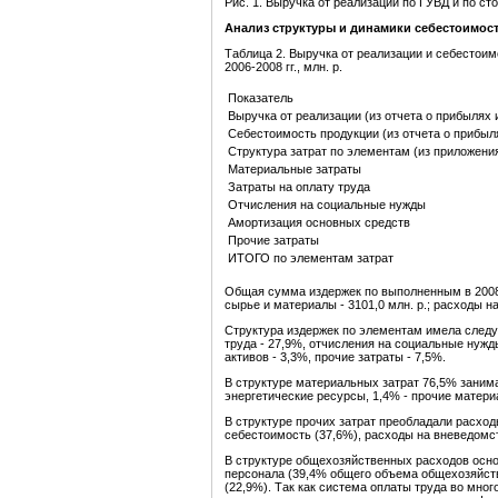
Рис. 1. Выручка от реализации по ГУВД и по с
Анализ структуры и динамики себестоимос
Таблица 2. Выручка от реализации и себестоим
2006-2008 гг., млн. р.
Показатель
Выручка от реализации (из отчета о прибылях 
Себестоимость продукции (из отчета о прибыл
Структура затрат по элементам (из приложения
Материальные затраты
Затраты на оплату труда
Отчисления на социальные нужды
Амортизация основных средств
Прочие затраты
ИТОГО по элементам затрат
Общая сумма издержек по выполненным в 2008 г
сырье и материалы - 3101,0 млн. р.; расходы на
Структура издержек по элементам имела следу
труда - 27,9%, отчисления на социальные нуж
активов - 3,3%, прочие затраты - 7,5%.
В структуре материальных затрат 76,5% занима
энергетические ресурсы, 1,4% - прочие матери
В структуре прочих затрат преобладали расход
себестоимость (37,6%), расходы на вневедомст
В структуре общехозяйственных расходов осно
персонала (39,4% общего объема общехозяйств
(22,9%). Так как система оплаты труда во мно