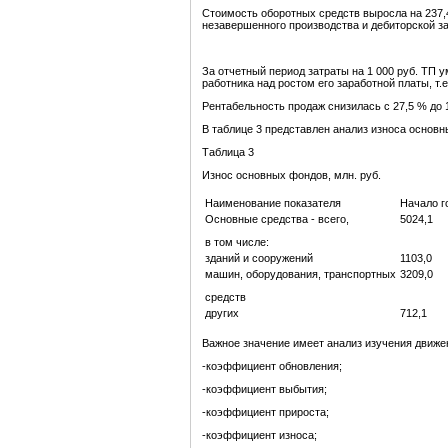
Стоимость оборотных средств выросла на 237,
незавершенного производства и дебиторской з
За отчетный период затраты на 1 000 руб. ТП 
работника над ростом его заработной платы, т.
Рентабельность продаж снизилась с 27,5 % до 
В таблице 3 представлен анализ износа основ
Таблица 3
Износ основных фондов, млн. руб.
Наименование показателя
Начало г
Основные средства - всего,
5024,1
в том числе:
зданий и сооружений
1103,0
машин, оборудования, транспортных
3209,0
средств
других
712,1
Важное значение имеет анализ изучения движе
-коэффициент обновления;
-коэффициент выбытия;
-коэффициент прироста;
-коэффициент износа;