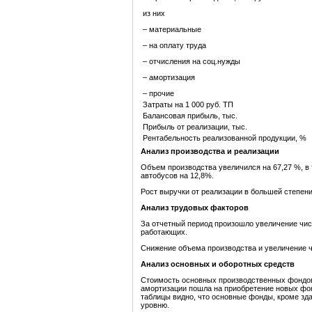
из них
– материальные
– на оплату труда
– отчисления на соц.нужды
– амортизация
– прочие
Затраты на 1 000 руб. ТП
Балансовая прибыль, тыс.
Прибыль от реализации, тыс.
Рентабельность реализованной продукции, %
Анализ производства и реализации
Объем производства увеличился на 67,27 %, в 
автобусов на 12,8%.
Рост выручки от реализации в большей степени,
Анализ трудовых факторов
За отчетный период произошло увеличение чис
работающих.
Снижение объема производства и увеличение ч
Анализ основных и оборотных средств
Стоимость основных производственных фондов п
амортизации пошла на приобретение новых фонд
таблицы видно, что основные фонды, кроме зд
уровню.