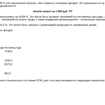
48 % или значительно больше, чем стоимость основных фондов. Это произошло из-за
адолженности.
Анализ затрат на 1 000 руб. ТП
уменьшились на 29,89 %. Это могло быть вызвано экономией на постоянных расходах,
е. экономией на оплате труда, а также внедрению организационно - технических меропр
19,2 %. Это могло быть связано с реализацией продукции по заниженным ценам.
ных фондов.
ода
На конец года
7748,5
1520,3
5373,8
854,3
ния и технического состояния ОПФ, для этого рассчитываются следующие показатели: