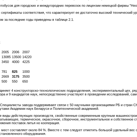
втобусов для городских и междугородних перевозок по лицензии немецкой фирмы "Нео
ертификаты соответствия, что характеризует ее достаточно высокий технический ур
м за последние годы приведены в таблице 2.1.
к
2005
2006
2007
13085
13500
14220
3450
4000
4225
781
825
1000
2669
3175
3500
500
550
650
диняет 4 конструкторско-технологических подразделения, экспериментальный цех, р
тора и 9 кандидатов наук, непосредственно участвуют в проведении исследований, с
. Специалисты завода поддерживают связи с 50 научными организациями РБ и стран 
тутами Академии наук Беларуси и Политехнической академией.
се виды действующих производств, свойственные современным крупным машинострои
батывающее, термическое, окрасочное, сборочное, инструментальное и собственное с
ижения поставок литья но кооперация.
 мест составляет около 84 %. Вместе с тем следует отметить большой удельный вес 
установленного оборудования.