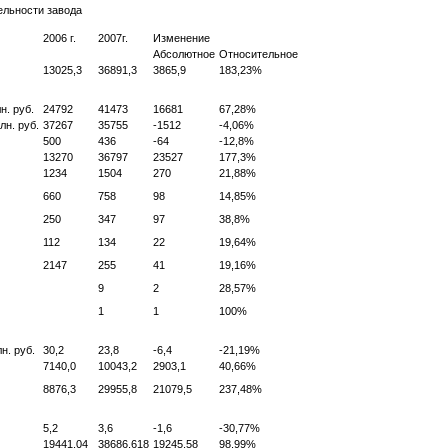
ельности зав
о
да
2006 г.
2007г.
Изменение
Абсолютное
Относительное
13025,3
36891,3
3865,9
183,23%
н. руб.
24792
41473
16681
67,28%
н. руб.
37267
35755
-1512
-4,06%
500
436
-64
-12,8%
13270
36797
23527
177,3%
1234
1504
270
21,88%
660
758
98
14,85%
250
347
97
38,8%
112
134
22
19,64%
2147
255
41
19,16%
9
2
28,57%
1
1
100%
н. руб.
30,2
23,8
-6,4
-21,19%
7140,0
10043,2
2903,1
40,66%
8876,3
29955,8
21079,5
237,48%
5,2
3,6
-1,6
-30,77%
19441,04
38686,618
19245,58
98,99%