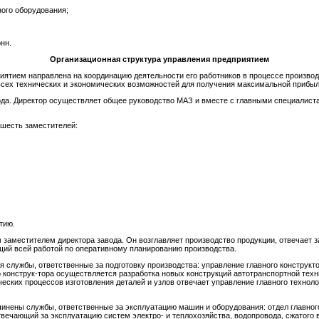
ого оборудования;
нн.
Организационная структура управления предприятием
иятием направлена на координацию деятельности его работников в процессе производ
всех технических и экономических возможностей для получения максимальной прибыл
ода. Директор осуществляет общее руководство МАЗ и вместе с главными специалист
 шесть заместителей:
тию.
заместителем директора завода. Он возглавляет производство продукции, отвечает з
щий всей работой по оперативному планированию производства.
я службы, ответственные за подготовку производства: управление главного конструкто
 конструк-тора осуществляется разработка новых конструкций автотранспортной тех
еских процессов изготовления деталей и узлов отвечает управление главного технол
дчинены службы, ответственные за эксплуатацию машин и оборудования: отдел главно
 отвечающий за эксплуатацию систем электро- и теплохозяйства, водопровода, сжатого