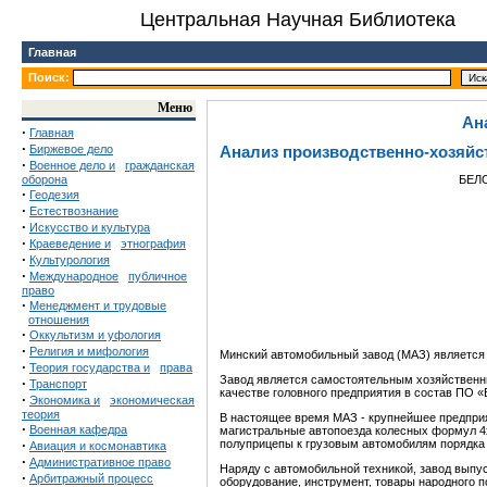
Центральная Научная Библиотека
Главная
Поиск:
Меню
Ан
·
Главная
·
Биржевое дело
Анализ производственно-хозяйс
·
Военное дело и
гражданская
оборона
БЕЛ
·
Геодезия
·
Естествознание
·
Искусство и культура
·
Краеведение и
этнография
·
Культурология
·
Международное
публичное
право
·
Менеджмент и трудовые
отношения
·
Оккультизм и уфология
·
Религия и мифология
Минский автомобильный завод (МАЗ) является
·
Теория государства и
права
Завод является самостоятельным хозяйственны
·
Транспорт
качестве головного предприятия в состав ПО 
·
Экономика и
экономическая
теория
В настоящее время МАЗ - крупнейшее предпри
·
Военная кафедра
магистральные автопоезда колесных формул 4х
·
полуприцепы к грузовым автомобилям порядка 
Авиация и космонавтика
·
Административное право
Наряду с автомобильной техникой, завод выпус
·
Арбитражный процесс
оборудование, инструмент, товары народного п