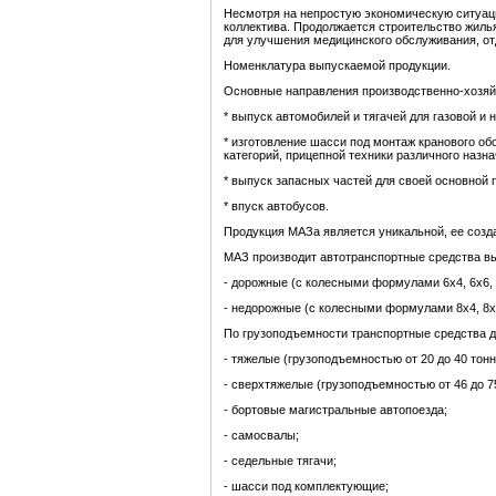
Несмотря на непростую экономическую ситуац
коллектива. Продолжается строительство жиль
для улучшения медицинского обслуживания, от
Номенклатура выпускаемой продукции.
Основные направления производственно-хозяй
* выпуск автомобилей и тягачей для газовой
* изготовление шасси под монтаж кранового об
категорий, прицепной техники различного назн
* выпуск запасных частей для своей основной 
* впуск автобусов.
Продукция МАЗа является уникальной, ее созд
МАЗ производит автотранспортные средства вы
- дорожные (с колесными формулами 6х4, 6х6, 8
- недорожные (с колесными формулами 8х4, 8х8
По грузоподъемности транспортные средства д
- тяжелые (грузоподъемностью от 20 до 40 тонн
- сверхтяжелые (грузоподъемностью от 46 до 7
- бортовые магистральные автопоезда;
- самосвалы;
- седельные тягачи;
- шасси под комплектующие;