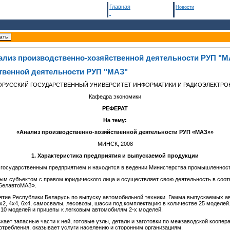
Главная
Новости
ализ производственно-хозяйственной деятельности РУП "М
твенной деятельности РУП "МАЗ"
ОРУССКИЙ ГОСУДАРСТВЕННЫЙ УНИВЕРСИТЕТ ИНФОРМАТИКИ И РАДИОЭЛЕКТРО
Кафедра экономики
РЕФЕРАТ
На тему:
«Анализ производственно-хозяйственной деятельности РУП «МАЗ»»
МИНСК, 2008
1. Характеристика предприятия и выпускаемой продукции
 государственным предприятием и находится в ведении Министерства промышленнос
м субъектом с правом юридического лица и осуществляет свою деятельность в соотв
«БелавтоМАЗ».
ятие Республики Беларусь по выпуску автомобильной техники. Гамма выпускаемых а
2, 4х4, 6х4, самосвалы, лесовозы, шасси под комплектацию в количестве 25 моделей
10 моделей и прицепы к легковым автомобилям 2-х моделей.
кает запасные части к ней, готовые узлы, детали и заготовки по межзаводской коопер
отребления, оказывает услуги населению и сторонним организациям.