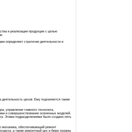
ства и реализации продукции с целью
и.
ами определяет стратегию деятельности и
а деятельность цехов. Ему подчиняется также
ра, управление главного технолога,
ники и совершенствование освоенных моделей.
ога. Этими подразделениями было создано пять
го механика, обеспечивающий ремонт
 воздуха; а также ремонтный цех и бюро охраны