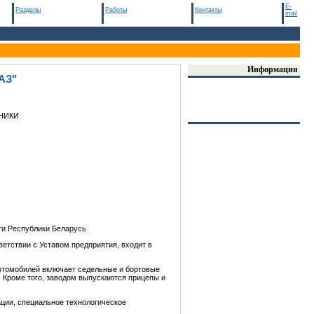
E-
Разделы
Работы
Контакты
mail
Информация
АЗ"
НИКИ
ти Республики Беларусь
етствии с Уставом предприятия, входит в
втомобилей включает седельные и бортовые
. Кроме того, заводом выпускаются прицепы и
ации, специальное технологическое