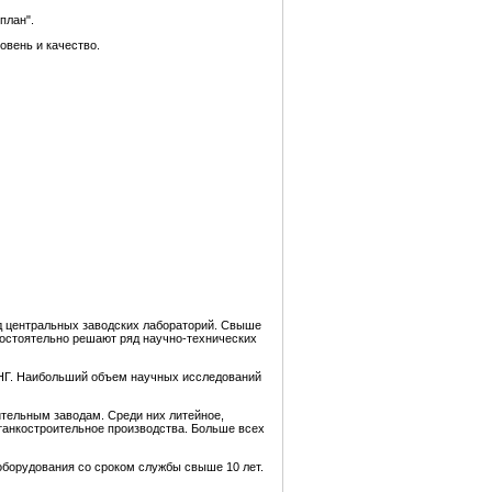
план".
овень и качество.
яд центральных заводских лабораторий. Свыше
амостоятельно решают ряд научно-технических
СНГ. Наибольший объем научных исследований
тельным заводам. Среди них литейное,
танкостроительное производства. Больше всех
оборудования со сроком службы свыше 10 лет.