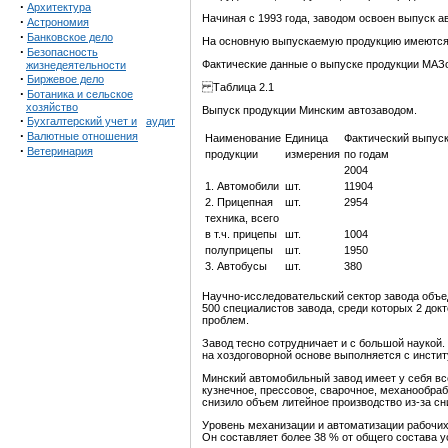
·
Архитектура
Начиная с 1993 года, заводом освоен выпуск а
·
Астрономия
·
Банковское дело
На основную выпускаемую продукцию имеются с
·
Безопасность
Фактические данные о выпуске продукции МАЗо
жизнедеятельности
·
Биржевое дело
Таблица 2.1
·
Ботаника и сельское
хозяйство
Выпуск продукции Минским автозаводом.
·
Бухгалтерский учет и
аудит
·
Валютные отношения
Наименование
Единица
Фактический выпус
·
Ветеринария
продукции
измерения
по годам
2004
1. Автомобили
шт.
11904
2. Прицепная
шт.
2954
техника, всего
в т.ч. прицепы
шт.
1004
полуприцепы
шт.
1950
3. Автобусы
шт.
380
Научно-исследовательский сектор завода объе
500 специалистов завода, среди которых 2 док
проблем.
Завод тесно сотрудничает и с большой наукой
на хоздоговорной основе выполняется с инсти
Минский автомобильный завод имеет у себя в
кузнечное, прессовое, сварочное, механообра
снизило объем литейное производство из-за сн
Уровень механизации и автоматизации рабочих
Он составляет более 38 % от общего состава 