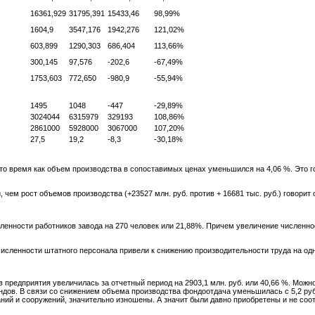
16361,929
31795,391
15433,46
98,99%
1604,9
3547,176
1942,276
121,02%
603,899
1290,303
686,404
113,66%
300,145
97,576
-202,6
-67,49%
1753,603
772,650
-980,9
-55,94%
1495
1048
-447
-29,89%
3024044
6315979
329193
108,86%
2861000
5928000
3067000
107,20%
27,5
19,2
-8,3
-30,18%
то время как объем производства в сопоставимых ценах уменьшился на 4,06 %. Это го
 чем рост объемов производства (+23527 млн. руб. против + 16681 тыс. руб.) говорит 
ленности работников завода на 270 человек или 21,88%. Причем увеличение численно
исленности штатного персонала привели к снижению производительности труда на од
редприятия увеличилась за отчетный период на 2903,1 млн. руб. или 40,66 %. Можно
ов. В связи со снижением объема производства фондоотдача уменьшилась с 5,2 руб./ру
аний и сооружений, значительно изношены. А значит были давно приобретены и не со