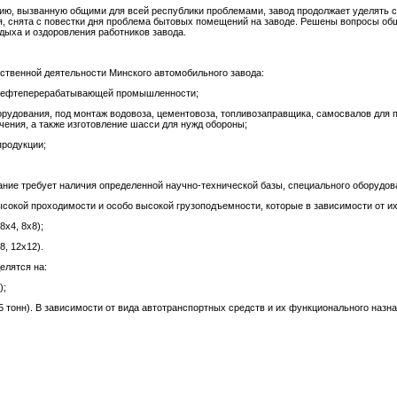
ию, вызванную общими для всей республики проблемами, завод продолжает уделять 
я, снята с повестки дня проблема бытовых помещений на заводе. Решены вопросы об
дыха и оздоровления работников завода.
ственной деятельности Минского автомобильного завода:
 и нефтеперерабатывающей промышленности;
орудования, под монтаж водовоза, цементовоза, топливозаправщика, самосвалов для 
ачения, а также изготовление шасси для нужд обороны;
продукции;
ание требует наличия определенной научно-технической базы, специального оборудов
сокой проходимости и особо высокой грузоподъемности, которые в зависимости от их
х4, 8х8);
, 12х12).
елятся на:
);
5 тонн). В зависимости от вида автотранспортных средств и их функционального наз