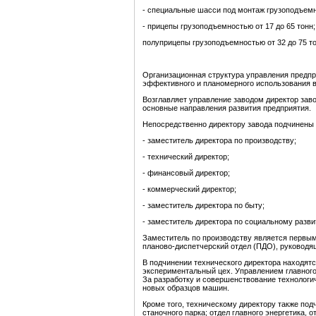
- специальные шасси под монтаж грузоподъемн
- прицепы грузоподъемностью от 17 до 65 тонн;
полуприцепы грузоподъемностью от 32 до 75 то
Организационная структура управления предпр
эффективного и планомерного использования 
Возглавляет управление заводом директор зав
основные направления развития предприятия.
Непосредственно директору завода подчинены
- заместитель директора по производству;
- технический директор;
- финансовый директор;
- коммерческий директор;
- заместитель директора по быту;
- заместитель директора по социальному разви
Заместитель по производству является первым 
планово-диспетчерский отдел (ПДО), руководя
В подчинении технического директора находятс
экспериментальный цех. Управлением главного
За разработку и совершенствование технологич
новых образцов машин.
Кроме того, техническому директору также по
станочного парка; отдел главного энергетика,