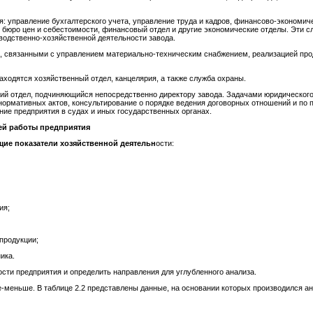
я: управление бухгалтерского учета, управление труда и кадров, финансово-экономич
бюро цен и себестоимости, финансовый отдел и другие экономические отделы. Эти сл
водственно-хозяйственной деятельности завода.
, связанными с управлением материально-техническим снабжением, реализацией про
аходятся хозяйственный отдел, канцелярия, а также служба охраны.
кий отдел, подчиняющийся непосредственно директору завода. Задачами юридического
 нормативных актов, консультирование о порядке ведения договорных отношений и по
ние предприятия в судах и иных государственных органах.
ей работы предприятия
щие показатели хозяйственной деятельн
ости:
ия;
 продукции;
ика.
ости предприятия и определить направления для углубленного анализа.
-меньше. В таблице 2.2 представлены данные, на основании которых производился ан