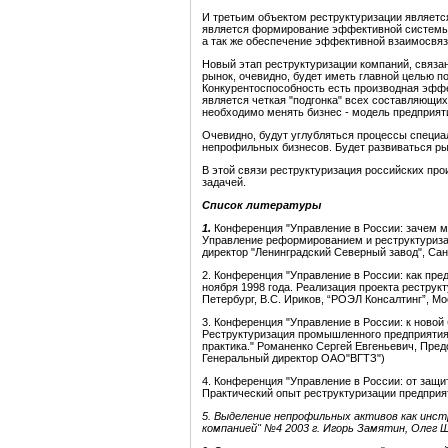
И третьим объектом реструктуризации являет
является формирование эффективной системы уп
а так же обеспечение эффективной взаимосвя
Новый этап реструктуризации компаний, связ
рынок, очевидно, будет иметь главной целью 
Конкурентоспособность есть производная эфф
является четкая "подгонка" всех составляющих б
необходимо менять бизнес - модель предприяти
Очевидно, будут углубляться процессы специа
непрофильных бизнесов. Будет развиваться ры
В этой связи реструктуризация российских пр
задачей.
Список литературы
1.
Конференция "Управление в России: зачем мы
Управление реформированием и реструктуриза
директор "Ленинградский Северный завод", Сан
2. Конференция "Управление в России: как пре
ноября 1998 года. Реализация проекта реструк
Петербург, В.С. Ириков, “РОЭЛ Консалтинг”, М
3. Конференция "Управление в России: к новой 
Реструктуризация промышленного предприятия 
практика." Романенко Сергей Евгеньевич, Предс
Генеральный директор ОАО"ВГТЗ")
4. Конференция "Управление в России: от защит
Практический опыт реструктуризации предприят
5.
Выделение
непрофильных
активов
как
инст
компанией
"
№4
2003
г.
Игорь
Замятин,
Олег
Ш