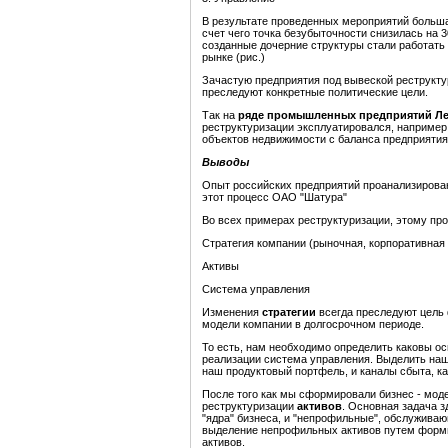
В результате проведенных мероприятий больша
счет чего точка безубыточности снизилась на 
созданные дочерние структуры стали работать
рынке (рис.)
Зачастую предприятия под вывеской реструкту
преследуют конкретные политические цели.
Так на
ряде
промышленных
предприятий
Л
реструктуризации эксплуатировался, например
объектов недвижимости с баланса предприятия 
Выводы
Опыт российских предприятий проанализирован
этот процесс ОАО "Шатура"
Во всех примерах реструктуризации, этому проц
Стратегия компании (рыночная, корпоративная 
Активы
Система управления
Изменения
стратегии
всегда преследуют цель
модели компании в долгосрочном периоде.
То есть, нам необходимо определить каковы ос
реализации система управления. Выделить наш
наш продуктовый портфель, и каналы сбыта, ка
После того как мы сформировали бизнес - моде
реструктуризации
активов
. Основная задача 
"ядра" бизнеса, и "непрофильные", обслужив
выделение непрофильных активов путем форми
активов.