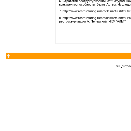
6. Стратегия реструктуризации: от "натуральн
конкурентоспособности. Белов Артем, Исследо
7. http://www.restructuring.ru/articles/art9.shtml
Ве
8. http://www.restructuring.ru/articles/art4.sh
реструктуризации А. Печерский, ИКФ "АЛЬТ"
© Центра