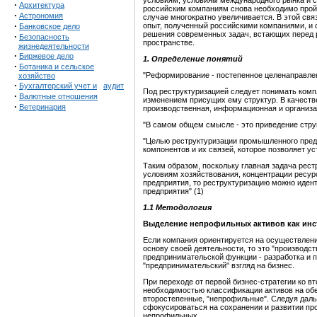
условиям, условиям международного рынка и с
·
Архитектура
российским компаниям снова необходимо пройт
·
Астрономия
случае многократно увеличивается. В этой св
·
опыт, полученный российскими компаниями, и
Банковское дело
решения современных задач, встающих перед 
·
Безопасность
пространстве.
жизнедеятельности
·
Биржевое дело
1. Определение понятий
·
Ботаника и сельское
"Реформирование - постепенное целенаправле
хозяйство
·
Бухгалтерский учет и
аудит
Под реструктуризацией следует понимать комп
·
Валютные отношения
изменением присущих ему структур. В качест
·
Ветеринария
производственная, информационная и организа
"В самом общем смысле - это приведение струк
"Целью реструктуризации промышленного предп
компонентов и их связей, которое позволяет 
Таким образом, поскольку главная задача рест
условиям хозяйствования, концентрации ресур
предприятия, то реструктуризацию можно иде
предприятия" (1)
1.1 Методология
Выделение
непрофильных
активов
как
инс
Если компания ориентируется на осуществление
основу своей деятельности, то это "производст
предпринимательской функции - разработка и п
"предпринимательский" взгляд на бизнес.
При переходе от первой бизнес-стратегии ко в
необходимостью классификации активов на об
второстепенные, "непрофильные". Следуя дал
сфокусироваться на сохранении и развитии про
непрофильных.