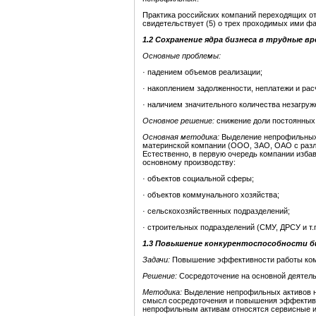
Практика российских компаний переходящих от
свидетельствует (5) о трех проходимых ими фа
1.2 Сохранение ядра бизнеса в трудные в
Основные
проблемы
:
· падением объемов реализации;
· накоплением задолженности, неплатежи и рас
· наличием значительного количества незагру
Основное
решение
:
снижение доли постоянных
Основная
методика
:
Выделение непрофильных 
материнской компании (ООО, ЗАО, ОАО с разл
Естественно, в первую очередь компании изба
основному производству:
· объектов социальной сферы;
· объектов коммунального хозяйства;
· сельскохозяйственных подразделений;
· строительных подразделений (СМУ, ДРСУ и т.п
1.3 Повышение конкурентоспособности б
Задачи
:
Повышение эффективности работы ко
Решение
:
Сосредоточение на основной деятель
Методика
:
Выделение непрофильных активов на
смысл сосредоточения и повышения эффективн
непрофильным активам относятся сервисные и