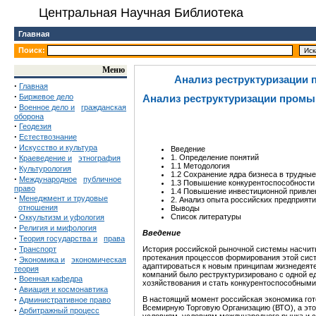
Центральная Научная Библиотека
Главная
Поиск:
Меню
Анализ реструктуризации
·
Главная
·
Биржевое дело
Анализ реструктуризации пром
·
Военное дело и
гражданская
оборона
·
Геодезия
·
Естествознание
·
Искусство и культура
Введение
·
1. Определение понятий
Краеведение и
этнография
1.1 Методология
·
Культурология
1.2 Сохранение ядра бизнеса в трудны
·
Международное
публичное
1.3 Повышение конкурентоспособности
право
1.4 Повышение инвестиционной привле
·
Менеджмент и трудовые
2. Анализ опыта российских предприят
отношения
Выводы
·
Список литературы
Оккультизм и уфология
·
Религия и мифология
Введение
·
Теория государства и
права
·
Транспорт
История российской рыночной системы насчиты
протекания процессов формирования этой сист
·
Экономика и
экономическая
адаптироваться к новым принципам жизнедеяте
теория
компаний было реструктуризировано с одной е
·
Военная кафедра
хозяйствования и стать конкурентоспособными
·
Авиация и космонавтика
·
В настоящий момент российская экономика гот
Административное право
Всемирную Торговую Организацию (ВТО), а это
·
Арбитражный процесс