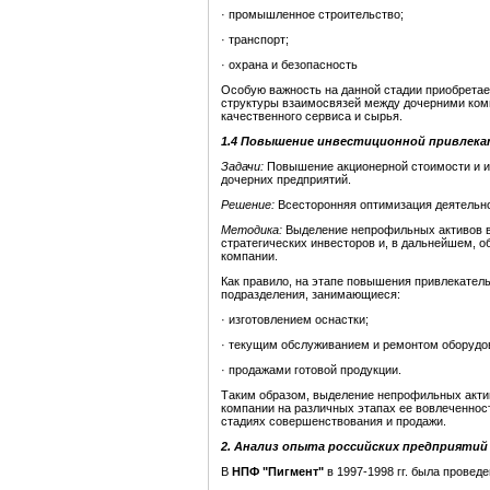
· промышленное строительство;
· транспорт;
· охрана и безопасность
Особую важность на данной стадии приобретае
структуры взаимосвязей между дочерними ком
качественного сервиса и сырья.
1.4 Повышение инвестиционной привлек
Задачи
:
Повышение акционерной стоимости и ин
дочерних предприятий.
Решение
:
Всесторонняя оптимизация деятельнос
Методика
:
Выделение непрофильных активов в
стратегических инвесторов и, в дальнейшем, 
компании.
Как правило, на этапе повышения привлекател
подразделения, занимающиеся:
· изготовлением оснастки;
· текущим обслуживанием и ремонтом оборудо
· продажами готовой продукции.
Таким образом, выделение непрофильных акт
компании на различных этапах ее вовлеченност
стадиях совершенствования и продажи.
2. Анализ опыта российских предприятий
В
НПФ
"
Пигмент
"
в 1997-1998 гг. была провед