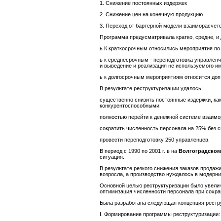
1. Снижение постоянных издержек
2. Снижение цен на конечную продукцию
3. Переход от бартерной модели взаиморасчет
Программа предусматривала кратко, средне, и
ь К краткосрочным относились мероприятия по
ь к среднесрочным - переподготовка управлен
и выведение и реализация не используемого и
ь к долгосрочным мероприятиям относится доп
В результате реструктуризации удалось:
существенно снизить постоянные издержки, как
конкурентоспособными
полностью перейти к денежной системе взаим
сократить численность персонала на 25% без 
провести переподготовку 250 управленцев.
В период с 1990 по 2001 г. в на
Волгоградском
ситуация.
В результате резкого снижения заказов продаж
возросла, а производство нуждалось в модерни
Основной целью реструктуризации было увеличе
оптимизация численности персонала при сохра
Была разработана следующая концепция рестр
I. Формирование программы реструктуризации: