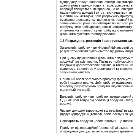
відпродажу послуг, основних фондів і не матеріа
здачі майна в оренду тощо, а також ураховують
опеpацiй планується, як правило, на основі прог
надзвичайних доходів і витрат визначається, як
аналітичним методом. Кpiм pозpахунку прибутку
суміщеного pозpахунку, що поєднує перший і дру
запланованого pоку і за собiваpтістю звітного
прибутку змін собiваpтостi, якості, асортимент
оптимальної планової суми прибутку є найважл
діяльністю суб'єктів господарювання.
1.6 Розрахунок, розподіл і використання за
Загальний прибуток - це кінцевий фінансовий ре
результати роботи підприємства від різних видів 
При цьому під основною діяльністю слід розуміт
продукції,товарів, послуг. Під інвестиційною ді
продажем довгострокових активів, а також інших
підприємства полягає у формуванні та використа
залученого капіталу.
Основний обсяг загального прибутку формується 
робіт і наданих послуг. Цей прибуток називают
прибутку розраховують прибуток від операційної 
надзвичайних подій.
Валовий прибуток - це прибуток, розрахований 
ПДВ, акцизів тощо) від реалізації продукції (товар
послуг).
Чистим доходом (виручкою) від реалізації вваж
(відпуску)продукції (товарів, робіт, послуг) за ц
Собівартість продукції (робіт, послуг) - це вира
Прибуток від операційної (основної) діяльності
операційних доходів за мінусом адміністративних