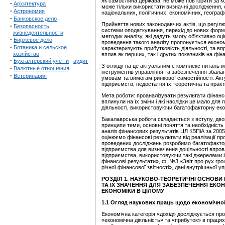
як самостійна держава, не може повторити за к
·
Архитектура
може тільки використати визначні дослідження
·
Астрономия
національних, політичних, економічних, географ
·
Банковское дело
Прийняття нових законодавчих актів, що регулюю
·
Безопасность
системи оподаткування, перехід до нових форм 
жизнедеятельности
методик аналізу, які дадуть змогу об'єктивно оц
·
Биржевое дело
проведення такого аналізу пропонується економі
·
Ботаника и сельское
характеризують прибутковість діяльності, та вп
хозяйство
вплив як перших, так і других показників на фін
·
Бухгалтерский учет и
аудит
З огляду на це актуальним є комплекс питань мет
·
Валютные отношения
інструментів управління та забезпечення збалан
·
Ветеринария
умовам та вимогам ринкової самостійності. Акт
підприємств, недостатня їх теоретична та прак
Мета роботи: проаналізувати результати фінансов
вплинули на їх зміни і які наслідки це мало дл
діяльності, використовуючи багатофакторну ек
Бакалаврська робота складається з вступу, двох
принципи теми, основні поняття та необхідність 
аналіз фінансових результатів ЦЛ КВПіА за 2005
оцінюємо фінансові результати від реалізації пр
проведених досліджень розробимо багатофактор
підприємства для визначення доцільності впров
підприємства, використовуючи такі джерелами і
фінансові результати», ф. №3 «Звіт про рух гр
річної фінансової звітності», дані внутрішньої уп
РОЗДІЛ
1
. НАУКОВО-ТЕОРЕТИЧНІ ОСНОВИ 
ТА ЇХ ЗНАЧЕННЯ ДЛЯ ЗАБЕЗПЕЧЕННЯ ЕКОН
ЕКОНОМІКИ В ЦІЛОМУ
1.1 Огляд наукових праць щодо економічної
Економічна категорія «дохід» досліджується про
«економічна діяльність» та «прибуток» в працях 