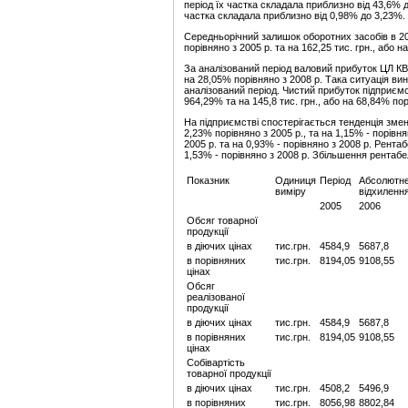
період їх частка складала приблизно від 43,6% д
частка складала приблизно від 0,98% до 3,23%.
Середньорічний залишок оборотних засобів в 2009
порівняно з 2005 р. та на 162,25 тис. грн., або н
За аналізований період валовий прибуток ЦЛ КВПі
на 28,05% порівняно з 2008 р. Така ситуація ви
аналізований період. Чистий прибуток підприємст
964,29% та на 145,8 тис. грн., або на 68,84% пор
На підприємстві спостерігається тенденція зме
2,23% порівняно з 2005 р., та на 1,15% - порівн
2005 р. та на 0,93% - порівняно з 2008 р. Рента
1,53% - порівняно з 2008 р. Збільшення рентаб
Показник
Одиниця
Період
Абсолютн
виміру
відхиленн
2005
2006
Обсяг товарної
продукції
в діючих цінах
тис.грн.
4584,9
5687,8
в порівняних
тис.грн.
8194,05
9108,55
цінах
Обсяг
реалізованої
продукції
в діючих цінах
тис.грн.
4584,9
5687,8
в порівняних
тис.грн.
8194,05
9108,55
цінах
Собівартість
товарної продукції
в діючих цінах
тис.грн.
4508,2
5496,9
в порівняних
тис.грн.
8056,98
8802,84