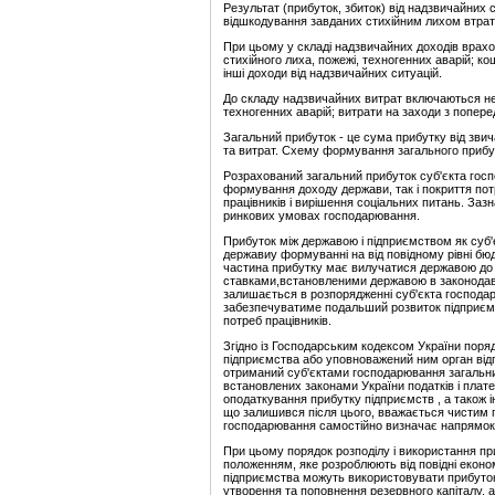
Результат (прибуток, збиток) від надзвичайних 
відшкодування завданих стихійним лихом втрат
При цьому у складі надзвичайних доходів врах
стихійного лиха, пожежі, техногенних аварій; к
інші доходи від надзвичайних ситуацій.
До складу надзвичайних витрат включаються неві
техногенних аварій; витрати на заходи з попере
Загальний прибуток - це сума прибутку від зви
та витрат. Схему формування загального прибут
Pозpахований загальний прибуток суб'єкта госп
формування доходу держави, так і покриття по
працівників і вирішення соціальних питань. Заз
ринкових умовах господарювання.
Прибуток мiж державою і підприємством як суб
деpжавиу фоpмуваннi на від повідному piвнi бюдж
частина прибутку має вилучатися державою до 
ставками,встановленими державою в законодавч
залишається в розпорядженні суб'єкта господа
забезпечуватиме подальший розвиток підприємс
потреб працівників.
Згідно із Господарським кодексом України поря
підприємства або уповноважений ним орган відп
отриманий суб'єктами господарювання загальн
встановлених законами України податків і плате
оподаткування прибутку підприємств , а також і
що залишився після цього, вважається чистим п
господарювання самостійно визначає напрямок 
При цьому порядок pозподiлу і використання при
положенням, яке розроблюють від повідні економ
підприємства можуть використовувати прибуток,
утворення та поповнення резервного капіталу, а