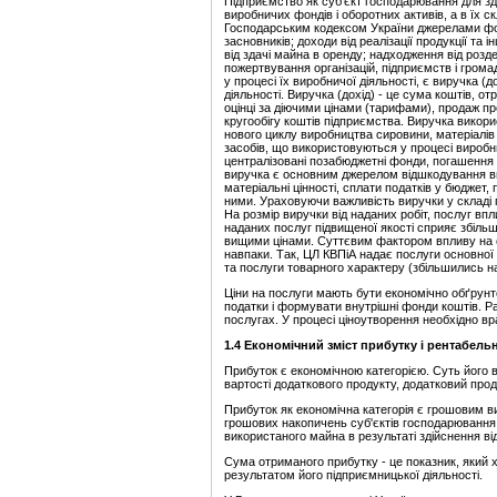
Підприємство як суб'єкт господарювання для зді
виробничих фондів і оборотних активів, а в їх с
Господарським кодексом України джерелами фор
засновників; доходи від реалізації продукції та 
від здачі майна в оренду; надходження від розде
пожертвування організацій, підприємств і грома
у процесі їх виробничої діяльності, є виручка (д
діяльності. Виручка (дохід) - це сума коштів, о
оцінці за діючими цінами (тарифами), продаж п
кругообігу коштів підприємства. Виручка викор
нового циклу виробництва сировини, матеріалів
засобів, що використовуються у процесі виробниц
централізовані позабюджетні фонди, погашення к
виручка є основним джерелом відшкодування вит
матеріальні цінності, сплати податків у бюджет, 
ними. Ураховуючи важливість виручки у складі 
На розмір виручки від наданих робіт, послуг впли
наданих послуг підвищеної якості сприяє збільш
вищими цінами. Суттєвим фактором впливу на об
навпаки. Так, ЦЛ КВПіА надає послуги основної д
та послуги товарного характеру (збільшились на 
Ціни на послуги мають бути економічно обґрун
податки і формувати внутрішні фонди коштів. Ра
послугах. У процесі ціноутворення необхідно вр
1.4 Економічний зміст прибутку і рентабель
Прибуток є економічною категорією. Суть його 
вартості додаткового продукту, додатковий прод
Прибуток як економічна категорія є грошовим 
грошових накопичень суб'єктів господарювання. 
використаного майна в результаті здійснення ві
Сума отриманого прибутку - це показник, який 
результатом його підприємницької діяльності.