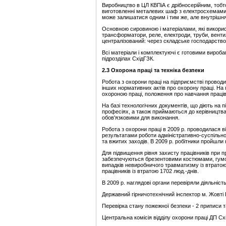
Виробництво в ЦЛ КВПіА є дрібносерійним, тобт
виготовленні металевих шаф з електросхемами у
може залишатися одним і тим же, але внутрішн
Основною сировиною і матеріалами, які викорис
трансформатори, реле, електроди, труби, венти
централізований: через складське господарство
Всі матеріали і комплектуючі є готовими вироба
підрозділах СхідГЗК.
2.
3 Охорона праці та техніка безпеки
Робота з охорони праці на підприємстві проводи
інших нормативних актів про охорону праці. На 
охороною праці, положення про навчання праців
На базі технологічних документів, що діють на пі
професіях, а також приймаються до керівництва 
обов'язковими для виконання.
Робота з охорони праці в 2009 р. проводилася 
результатами роботи адміністративно-суспільної
та вжитих заходів. В 2009 р. робітники пройшли
Для підвищення рівня захисту працівників при 
забезпечуються брезентовими костюмами, гумов
випадків невиробничого травматизму із втратою
працівників із втратою 1702 люд.-днів.
В 2009 р. наглядові органи перевіряли діяльніст
Державний гірничотехнічний інспектор м. Жовті 
Перевірка стану пожежної безпеки - 2 приписи 
Центральна комісія відділу охорони праці ДП Сх