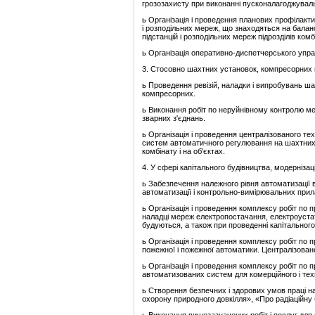
грозозахисту при виконанні пусконалагоджувальн
ь Організація і проведення планових профілакти
і розподільних мереж, що знаходяться на балан
підстанцій і розподільних мереж підрозділів комб
ь Організація оперативно-диспетчерського упр
3. Стосовно шахтних установок, компресорних пі
ь Проведення ревізій, наладки і випробувань ша
компресорних.
ь Виконання робіт по неруйнівному контролю ме
зварних з'єднань.
ь Організація і проведення централізованого тех
систем автоматичного регулювання на шахтних 
комбінату і на об'єктах.
4. У сфері капітального будівництва, модернізаці
ь Забезпечення належного рівня автоматизації в
автоматизації і контрольно-вимірювальних прил
ь Організація і проведення комплексу робіт по
наладці мереж електропостачання, електроустатк
будуються, а також при проведенні капітального 
ь Організація і проведення комплексу робіт по 
пожежної і пожежної автоматики. Централізоване
ь Організація і проведення комплексу робіт по п
автоматизованих систем для комерційного і техн
ь Створення безпечних і здорових умов праці н
охорону природного довкілля», «Про радіаційну б