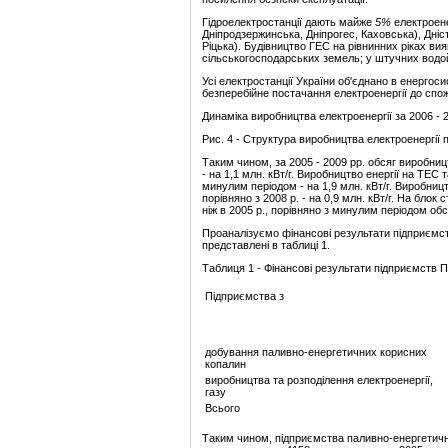
Гідроелектростанції
дають майже
5%
електроене
Дніпродзержинська, Дніпрогес, Каховська), Дніст
Ріцька). Будівництво ГЕС на рівнинних ріках в
сільськогосподарських земель; у штучних водой
Усі електростанції України об'єднано в енерго
безперебійне постачання електроенергії до спож
Динаміка виробництва електроенергії за 2006 - 2
Рис. 4 - Структура виробництва електроенергії 
Таким чином, за 2005 - 2009 рр. обсяг виробниц
- на 1,1 млн. кВт/г. Виробництво енергії на ТЕС
минулим періодом - на 1,9 млн. кВт/г. Виробницт
порівняно з 2008 р. - на 0,9 млн. кВт/г. На блок
ніж в 2005 р., порівняно з минулим періодом об
Проаналізуємо фінансові результати підприємст
представлені в таблиці 1.
Таблиця 1 - Фінансові результати підприємств П
Підприємства з
добування паливно-енергетичних корисних
копалин
виробництва та розподілення електроенергії,
газу
Всього
Таким чином, підприємства паливно-енергетично