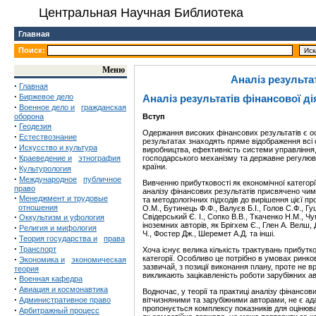
Центральная Научная Библиотека
Главная
Поиск:
Меню
Аналіз результа
·
Главная
·
Биржевое дело
Аналіз результатів фінансової д
·
Военное дело и
гражданская
оборона
Вступ
·
Геодезия
Одержання високих фінансових результатів є о
·
Естествознание
результатах знаходять пряме відображення всі ст
·
Искусство и культура
виробництва, ефективність системи управління, 
·
Краеведение и
этнография
господарського механізму та державне регулюван
країни.
·
Культурология
·
Международное
публичное
Вивченню прибутковості як економічної категор
право
аналізу фінансових результатів присвячено чим
·
Менеджмент и трудовые
та методологічних підходів до вирішення цієї про
отношения
О.М., Бутинець Ф.Ф., Валуєв Б.І., Голов С.Ф., Г
·
Свідерський Є. І., Сопко В.В., Ткаченко Н.М., Ч
Оккультизм и уфология
іноземних авторів, як Брігхем Є., Глен А. Велш, 
·
Религия и мифология
Ч., Фостер Дж., Шеремет А.Д. та інші.
·
Теория государства и
права
·
Транспорт
Хоча існує велика кількість трактувань прибутков
·
категорії. Особливо це потрібно в умовах ринко
Экономика и
экономическая
зазвичай, з позиції виконання плану, проте не 
теория
викликають зацікавленість роботи зарубіжних ав
·
Военная кафедра
·
Авиация и космонавтика
Водночас, у теорії та практиці аналізу фінансо
·
Административное право
вітчизняними та зарубіжними авторами, не є ада
пропонується комплексу показників для оцінюва
·
Арбитражный процесс