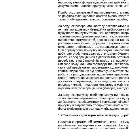
на формування фондів підприємство здійснює л
документами. Частина прибутку може залишати
Прибуток, спрямований на поповнення статутно
за рахунок фінансування об'єктів виробничого 
техніки, обладнання та інших основних засобів
За рахунок резервного капіталу покриваються н
активів, погашається безнадійна дебіторська за
відсутності прибутку тощо. При спрямуванні пр
технічне переозброєння виробництва, освоєння 
виробничих потужностей, вдосконалення технолог
робляться внески на створення статутних капіта
яких входить підприємство, погашаються довгост
При спрямуванні прибутку на соціальний розвито
побутового обслуговування, утримання будівель 
роботи серед працівників підприємства, утриман
перебувають на балансі підприємства, подання 
житлово-комунального господарства, яке перебу
санаторії працівникам, проведення культурно-м
коштів, відрахованих від прибутку на матеріал
роботи за рік, одноразове заохочення працівни
(робіт), видається матеріальна допомога робіт
допомога працівникам, що виходять на пенсію, і
вкладами членів трудового колективу в майно 
окремих категорій працівників (матерів, які год
За рахунок прибутку, який спрямовується на інш
за порушення нормативних актів про охорону п
до бюджету, позабюджетних і державних цільови
прибутку в акціонерних товариствах може мати
фонд дивідендів для pозподiлу мiж засновникам
1.7 Загальна характеристика та тенденції р
Паливно-енергетичний комплекс (ПЕК) - це суку
виробляють і передають електроенергію. Це - оди
інших галузей господарства та добробут людей.