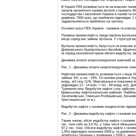
В Україні ПЕК розвивається як на власних паливн
запасів органічного палива вугілля становить 9
господарства і населення України в паливі та еле
дорівнює 7000 ккал, що приблизно відповідає 1 
задовольняються приблизно на третину.
Основні галузі ПЕК України - паливна та електр
Паливна промисловість представлена вугільною
місце серед них займає вугільна. У структурі в
Вугільна промисловість базується на власних р
Дніпровського буровугільного басейнів. Щорічно д
(в період економічної кризи обсяги видобутку зм
Динаміка оплати енергогенеруючих компаній за с
Рис. 1 - Динаміка оплати енергогенеруючих комп
Нафтова промисловість
розвивається з кінця XI
займає 5%, а газ - 19%. Останніми роками в Укр
млрд., м3 газу (1/4). Максимальні ж показники в
(відповідно 13 - 14 млн. т і 61 - 69 млрд. м3). Д
Туркменістану. Видобуток нафти і газу здійсню
Кримському нафтогазоносних районах. Найбіл
Зачепилівське, Глинсько-Розбишівське, Качанів
Хрестищенське та ж.).
Видобуток нафти з газовим конденсатом підприє
Рис. 2 - Динаміка видобутку нафти з газовим ко
Таким чином, обсяг видобутку нафти з газовим 
тис. тонн (або на 3,6 %), у тому числі збільш
97,2 тис. тонн. Обсяги видобутку нафти з газов
1,9%) відповідно показника 2006 р. та дорівнюю
«Нафтогаз України» у порівнянні з 2006 р. зменш