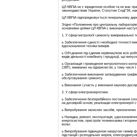
ЦЛ КВПіА не є юридичною особою та не має прав
законодавствам України, Статутом СхідГЗК, на
ЦЛ КВПіА підпорядковується генеральному дире
Згідно «Положенню про центральну лабораторію 
основними цілями ЦЛ КВПіА є виконання наступ
1. У сфері метрології і ремонту вимірювальної т
ь Забезпечення єдності і необхідної точності ви
вдосконалення техніки вимірів.
ь Об'єднання під єдиним керівництвом всіх робі
видів діяльності комбінату і продукції, що випус
ь Організація і проведення метрологічного контр
(ЗВТ), вживаних на підприємстві, у тому числі
ь Забезпечення виконання затверджених графіків
обслуговування і ремонту.
ь Виконання і участь у виконанні науково-дослід
2. У сфері електроенергетики:
ь Забезпечення безперебійного постачання спож
на договірній основі, реалізацію електроенергі
ь Випробування захисних засобів, призначених
ь Наладка, ремонт, експлуатація, удосконаленн
енергосистем, пристроїв телемеханіки і вторин
вольт.
ь Випробування підвищеною напругою і вимір ф
підстанцій і розподільних мереж, електродвигун