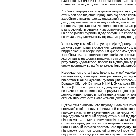
надбання цих вчених (теорія відносних часток фа
граничних доходів) увійшли в «золотий фонд» по
А. Сміт стверджував: «Будь-яка людина, що оде
отримати або від своєї праці, або від свого капі
заробітною платою; дохід, одержаний з капітал
дохід, отриманий від капіталу особою, яка не з
грошовим зростанням. Він являє собою винагоро
має можливість отримати за допомогою цих гро
на себе ризик і турботи щодо залучення капітал
позичальнику можливість отримати прибуток. До
У третьому томі «Капіталу» в розділі «Доходи т
до якої саме праця є основним джерелом усіх до
підкреслює, що обґрунтування джерел доходів з 
заробітна плата є помилковим, оскільки не вра
якого приватна форма власності зумовлює існува
результату (додаткової вартості) відповідно до 
форм розподілу та на їхню залежність від вироб
На сучасному етапі досліджень категорії «дохід
формування, розподілу і використання доходу н
висвітлюється в наукових публікаціях багатьох с
Бондаря [3], Ф.Ф. Бутинця [4], М.І. Бухалкова [5], 
Тітова [10] та ін. Проте серед науковців не сф
визначення особливостей формування доходів під
деяких інших процесів пов'язаних з ними питан
економічної сутності і класифікації доходів з оп
Підґрунтям економічного підходу щодо визначен
продукції (робіт, послуг). Інколи цей термін о
підходу є наступне визначення цієї категорії: «
надходжень за певний період, отриманий від прод
підприємства тільки з виручкою від реалізації п
отримана орендна плата (при наданні основних 
його інноваційного або програмного продукту, 
підприємством портфелю фінансових інвестицій у 
підприємства» слід розглядати ширше, ніж «вируч