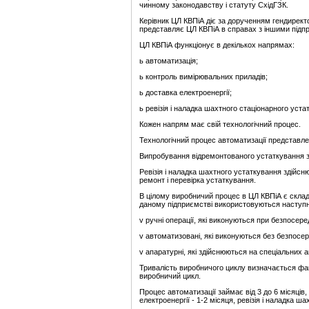
чинному законодавству і статуту СхідГЗК.
Керівник ЦЛ КВПіА діє за дорученням гендиректо
представляє ЦЛ КВПіА в справах з іншими підп
ЦЛ КВПіА функціонує в декількох напрямах:
ь автоматизація;
ь контроль вимірювальних приладів;
ь доставка електроенергії;
ь ревізія і наладка шахтного стаціонарного уста
Кожен напрям має свій технологічний процес.
Технологічний процес автоматизації представлен
Випробування відремонтованого устаткування з
Ревізія і наладка шахтного устаткування здійс
ремонт і перевірка устаткування.
В цілому виробничий процес в ЦЛ КВПіА є склад
даному підприємстві використовуються наступні
v ручні операції, які виконуються при безпосеред
v автоматизовані, які виконуються без безпосер
v апаратурні, які здійснюються на спеціальних 
Тривалість виробничого циклу визначається фак
виробничий цикл.
Процес автоматизації займає від 3 до 6 місяців
електроенергії - 1-2 місяця, ревізія і наладка ш