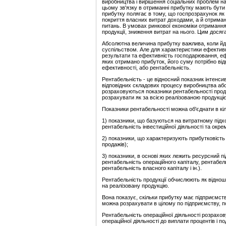
виробництва і вирішення соціальних проблем на
цьому зв'язку в отриманні прибутку мають бути 
прибутку полягає в тому, що госпрозрахунок я
покриття власних витрат доходами, а й отриман
питань. В умовах ринкової економіки отримання
продукції, зниження витрат на нього. Цим досяг
Абсолютна величина прибутку важлива, коли йде
суспільством. Але для характеристики ефектив
результати та ефективність господарювання, е
яких отримано прибуток, його суму потрібно від
ефективності, або рентабельність.
Рентабельність - це відносний показник інтенси
відповідних складових процесу виробництва або
розраховуються показники рентабельності проду
розрахувати як за всією реалізованою продукцією
Показники рентабельності можна об'єднати в кіл
1) показники, що базуються на витратному підход
рентабельність інвестиційної діяльності та окре
2) показники, що характеризують прибутковість 
продажів);
3) показники, в основі яких лежить ресурсний пі
рентабельність операційного капіталу, рентабель
рентабельність власного капіталу і ін.).
Рентабельність продукції обчислюють як відноше
на реалізовану продукцію.
Вона показує, скільки прибутку має підприємство 
можна розрахувати в цілому по підприємству, по
Рентабельність операційної діяльності розрахо
операційної діяльності до виплати процентів і по