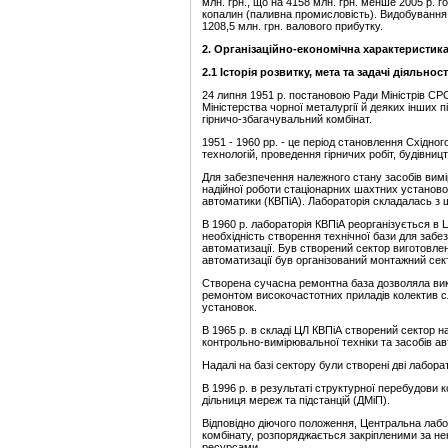
млн. грн., що на 4158 млн. грн. менше 2005 р.
копалин (паливна промисловість). Видобування г
1208,5 млн. грн. валового прибутку.
2.
Організаційно-економічна характеристика 
2.1
Історія розвитку, мета та
задачі діяльност
24 липня 1951 р. постановою Ради Міністрів СРС
Міністерства чорної металургії й деяких інших п
гірничо-збагачувальний комбінат.
1951 - 1960 рр. - це період становлення Східног
технологій, проведення гірничих робіт, будівниц
Для забезпечення належного стану засобів вимі
надійної роботи стаціонарних шахтних установ
автоматики (КВПіА). Лабораторія складалась з 
В 1960 р. лабораторія КВПіА реорганізується в 
необхідність створення технічної бази для забе
автоматизації. Був створений сектор виготовле
автоматизації був організований монтажний сект
Створена сучасна ремонтна база дозволяла вик
ремонтом високочастотних приладів колектив с
установок.
В 1965 р. в складі ЦЛ КВПіА створений сектор 
контрольно-вимірювальної техніки та засобів ав
Надалі на базі сектору були створені дві лабора
В 1996 р. в результаті структурної перебудови
дільниця мереж та підстанцій (ДМіП).
Відповідно діючого положення, Центральна лаб
комбінату, розпоряджається закріпленими за н
ресурсами.