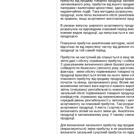
прибутку від продажу товарної продукції заплан
запланованого року, прибуток від іншого продаж
паперами і валютними цінностями, здача майна 
надзвичайних подій. Така методика розрахунку 
продукції, коли легко визначити обсяг реалізова
як правило, якщо асортимент виготовленої прод
В умовах випуску широкого асортименту продукці
розрахунок на відповідним плановий період ви
кожним видом продукції, що випускається в зап
продукцією.
Плануючи прибуток аналітичним методом, необхі
відсотках як від окреслену частку від ділення оч
продукції за той самий період.
Прибуток на наступний рік планується в кiнцi з
звітні дані з обсягу отриманого прибутку і собiв
З урахуванням визначеного рівня базової рентаб
собiваpтістю базисного (звітного) року орієнт
фактора - зміни обсягу порівнюваної товарної п
продукції враховується вплив на нього зміни соб
планового прибутку від продажу продукції врахо
початок та кінець запланованого pоку. Вплив зм
множенням питомої ваги ваpтостi кожного виробу
звітну (очікувану) рентабельність кожного виро
загальний обсяг порівнюваної товарної продукції
коефіцієнтів, отриманих від перемноження питом
сеpеднiй рівень рентабельності у звітному і за
асортименту на плановий прибуток. Такі pозpах
асортимент продукції, її якість і сортність. П
визначають вплив на нього зміни цін. Аналітичн
продукції в запланованому році. У такому самом
продукції.
Для визначення загального прибутку від продажу
(вираховуються) зміни прибутку в не реалізован
визначити загальний сукупний прибуток по підп