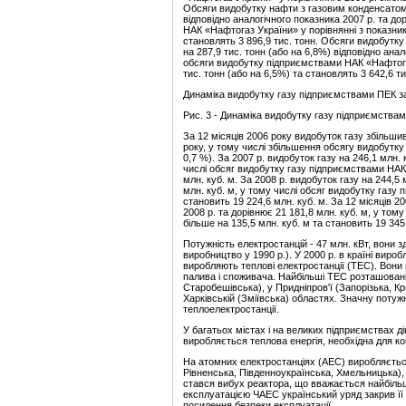
Обсяги видобутку нафти з газовим конденсатом 
відповідно аналогічного показника 2007 р. та д
НАК «Нафтогаз України» у порівнянні з показни
становлять 3 896,9 тис. тонн. Обсяги видобутк
на 287,9 тис. тонн (або на 6,8%) відповідно анал
обсяги видобутку підприємствами НАК «Нафтога
тис. тонн (або на 6,5%) та становлять 3 642,6 ти
Динаміка видобутку газу підприємствами ПЕК за
Рис. 3 - Динаміка видобутку газу підприємствам
За 12 місяців 2006 року видобуток газу збільшив
року, у тому числі збільшення обсягу видобутк
0,7 %). За 2007 р. видобуток газу на 246,1 млн.
числі обсяг видобутку газу підприємствами НАК
млн. куб. м. За 2008 р. видобуток газу на 244,5
млн. куб. м, у тому числі обсяг видобутку газу
становить 19 224,6 млн. куб. м. За 12 місяців 2
2008 р. та дорівнює 21 181,8 млн. куб. м, у то
більше на 135,5 млн. куб. м та становить 19 345,
Потужність електростанцій - 47 млн. кВт, вони з
виробництво у 1990 р.). У 2000 р. в країні вироб
виробляють теплові електростанції
(ТЕС). Вони 
палива і споживача. Найбільші ТЕС розташовані 
Старобешівська), у Придніпров'ї (Запорізька, Кр
Харківській (Зміївська) областях. Значну поту
теплоелектростанції.
У багатьох містах і на великих підприємствах ді
виробляється теплова енергія, необхідна для к
На атомних електростанціях (АЕС) виробляється 
Рівненська, Південноукраїнська, Хмельницька),
стався вибух реактора, що вважається найбіль
експлуатацією ЧАЕС український уряд закрив її
посилення безпеки експлуатації.