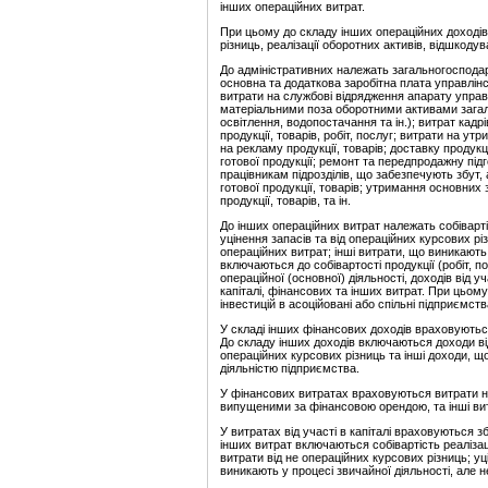
інших операційних витрат.
При цьому до складу інших операційних доходів
різниць, реалізації оборотних активів, відшкодув
До адміністративних належать загальногосподар
основна та додаткова заробітна плата управлін
витрати на службові відрядження апарату упра
матеріальними поза оборотними активами загал
освітлення, водопостачання та ін.); витрат кадрі
продукції, товарів, робіт, послуг; витрати на ут
на рекламу продукції, товарів; доставку продук
готової продукції; ремонт та передпродажну під
працівникам підрозділів, що забезпечують збут,
готової продукції, товарів; утримання основних 
продукції, товарів, та ін.
До інших операційних витрат належать собівартіс
уцінення запасів та від операційних курсових рі
операційних витрат; інші витрати, що виникають 
включаються до собівартості продукції (робіт, п
операційної (основної) діяльності, доходів від уч
капіталі, фінансових та інших витрат. При цьому
інвестицій в асоційовані або спільні підприємств
У складі інших фінансових доходів враховуються
До складу інших доходів включаються доходи від
операційних курсових різниць та інші доходи, що
діяльністю підприємства.
У фінансових витратах враховуються витрати на
випущеними за фінансовою орендою, та інші витр
У витратах від участі в капіталі враховуються з
інших витрат включаються собівартість реалізац
витрати від не операційних курсових різниць; уц
виникають у процесі звичайної діяльності, але н