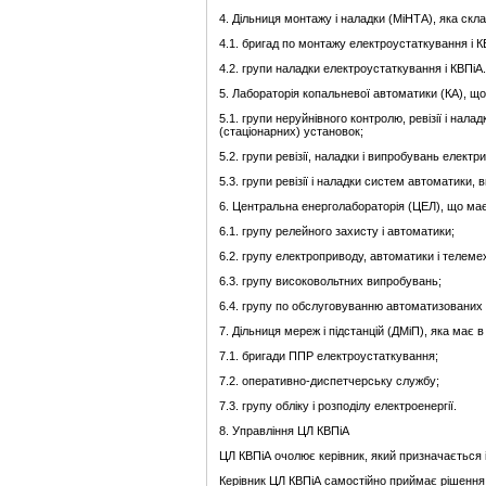
4. Дільниця монтажу і наладки (МіНТА), яка скла
4.1. бригад по монтажу електроустаткування і К
4.2. групи наладки електроустаткування і КВПіА.
5. Лабораторія копальневої автоматики (КА), що
5.1. групи неруйнівного контролю, ревізії і на
(стаціонарних) установок;
5.2. групи ревізії, наладки і випробувань елект
5.3. групи ревізії і наладки систем автоматики, в
6. Центральна енерголабораторія (ЦЕЛ), що має
6.1. групу релейного захисту і автоматики;
6.2. групу електроприводу, автоматики і телемех
6.3. групу високовольтних випробувань;
6.4. групу по обслуговуванню автоматизованих
7. Дільниця мереж і підстанцій (ДМіП), яка має в
7.1. бригади ППР електроустаткування;
7.2. оперативно-диспетчерську службу;
7.3. групу обліку і розподілу електроенергії.
8. Управління ЦЛ КВПіА
ЦЛ КВПіА очолює керівник, який призначається 
Керівник ЦЛ КВПіА самостійно приймає рішення з