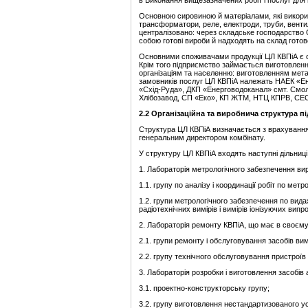
ь Виконання вищезазначених робіт і послуг для п
Основною сировиною й матеріалами, які викорис
трансформатори, реле, електроди, труби, венти
централізовано: через складське господарство 
собою готові вироби й надходять на склад готов
Основними споживачами продукції ЦЛ КВПіА є ст
Крім того підприємство займається виготовлен
організаціям та населенню: виготовленням метал
замовників послуг ЦЛ КВПіА належать НАЕК «Е
«Схід-Руда», ДКП «Енерговодоканал» смт. Смолі
Хлібозавод, СП «Еко», КП ЖТМ, НТЦ КПРВ, СЕС,
2.
2 Організаційна та в
иробнича структура п
Структура ЦЛ КВПіА визначається з врахування
генеральним директором комбінату.
У структуру ЦЛ КВПіА входять наступні дільниці і
1. Лабораторія метрологічного забезпечення ви
1.1. групу по аналізу і координації робіт по ме
1.2. групи метрологічного забезпечення по видах
радіотехнічних вимірів і вимірів іонізуючих випр
2. Лабораторія ремонту КВПіА, що має в своєму
2.1. групи ремонту і обслуговування засобів вим
2.2. групу технічного обслуговування пристроїв 
3. Лабораторія розробки і виготовлення засобів 
3.1. проектно-конструкторську групу;
3.2. групу виготовлення нестандартизованого у