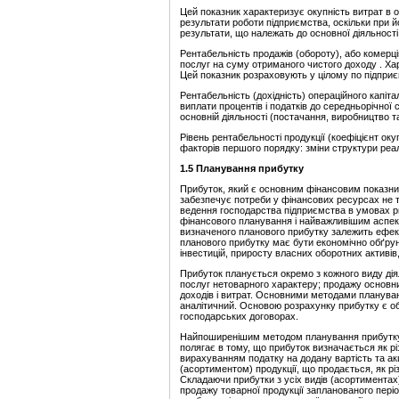
Цей показник характеризує окупність витрат в о
результати роботи підприємства, оскільки при й
результати, що належать до основної діяльності
Рентабельність продажів (обороту), або комерцій
послуг на суму отриманого чистого доходу . Хар
Цей показник розраховують у цілому по підприє
Рентабельність (дохідність) операційного капіт
виплати процентів і податків до середньорічної с
основній діяльності (постачання, виробництво та
Рівень рентабельності продукції (коефіцієнт ок
факторів першого порядку: зміни структури реалізо
1.5 Планування прибутку
Прибуток, який є основним фінансовим показник
забезпечує потреби у фінансових ресурсах не 
ведення господарства підприємства в умовах р
фінансового планування і найважливішим аспект
визначеного планового прибутку залежить ефект
планового прибутку має бути економічно обґру
інвестицій, приросту власних оборотних активі
Прибуток планується окремо з кожного виду діяль
послуг нетоварного характеру; продажу основних
доходів і витрат. Основними методами плануван
аналітичний. Основою розрахунку прибутку є об
господарських договорах.
Найпоширенішим методом планування прибутку в
полягає в тому, що прибуток визначається як рі
вирахуванням податку на додану вартість та акц
(асортиментом) продукції, що продається, як різн
Складаючи прибутки з усіх видів (асортиментах
продажу товарної продукції запланованого пері