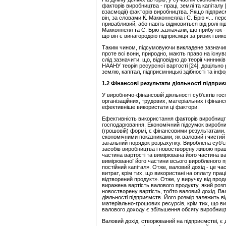
факторів виробництва - праці, землі та капіталу 
взаємодії) факторів виробництва. Якщо підприє
він, за словами К. Макконнелла і С. Брю «... пе
привабливий, або навіть відмовиться від ролі п
Макконнелл та С. Брю зазначали, що прибуток - д
що він є винагородою підприємця за ризик і вико
Таким чином, підсумовуючи викладене зазначимо
проте всі вони, природно, мають право на існува
слід зазначити, що, відповідно до теорії чинни
НААНУ теорія ресурсної вартості [24], доцільно
землю, капітал, підприємницькі здібності та інф
1.2 Фінансові результати діяльності підприєм
У виробничо-фінансовій діяльності суб'єктів го
організаційних, трудових, матеріальних і фінан
ефективніше використати ці фактори.
Ефективність використання факторів виробництв
господарювання. Економічний підсумок виробнич
(грошовій) формі, є фінансовими результатами.
економічними показниками, як валовий і чистий д
загальний порядок розрахунку. Вироблена суб'
засобів виробництва і новостворену живою працею
частина вартості та вимірювана його частина в
вимірюваної його частини всього виробленого п
постійний капітал». Отже, валовий дохід - це ч
витрат, крім тих, що використані на оплату пра
відтворений продукт». Отже, у виручку від прод
виражена вартість валового продукту, який роз
новостворену вартість, тобто валовий дохід. В
діяльності підприємств. Його розмір залежить ві
матерiально-грошових ресурсів, крім тих, що 
валового доходу є збільшення обсягу виробницт
Валовий дохід, створюваний на підприємстві, є