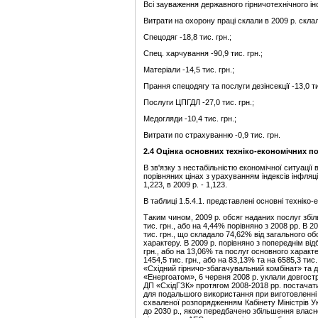
Всі зауваження державного гірничотехнічного ін
Витрати на охорону праці склали в 2009 р. склали
Спецодяг -18,8 тис. грн.;
Спец. харчування -90,9 тис. грн.;
Матеріали -14,5 тис. грн.;
Прання спецодягу та послуги дезінсекції -13,0 ти
Послуги ЦПГДЛ -27,0 тис. грн.;
Медогляди -10,4 тис. грн.;
Витрати по страхуванню -0,9 тис. грн.
2.
4 Оцінка основних техніко-економічних пок
В зв'язку з нестабільністю економічної ситуації в
порівняних цінах з урахуванням індексів інфляції. 
1,223, в 2009 р. - 1,123.
В таблиці 1.5.4.1. представлені основні техніко-
Таким чином, 2009 р. обсяг наданих послуг збіль
тис. грн., або на 4,44% порівняно з 2008 рр. В
тис. грн., що складало 74,62% від загального обс
характеру. В 2009 р. порівняно з попереднім ві
грн., або на 13,06% та послуг основного характер
1454,5 тис. грн., або на 83,13% та на 6585,3 ти
«Східний гірничо-збагачувальний комбінат» та
«Енергоатом», 6 червня 2008 р. уклали довгост
ДП «СхідГЗК» протягом 2008-2018 рр. постача
для подальшого використання при виготовленні 
схваленої розпорядженням Кабінету Міністрів Ук
до 2030 р., якою передбачено збільшення влас