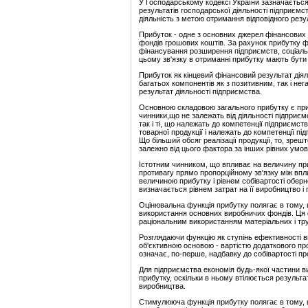
У Господарському кодексі України зазначаєтьс
результатів господарської діяльності підприємс
діяльність з метою отримання відповідного резу
Прибуток - одне з основних джерел фінансових
фондів грошових коштів. За рахунок прибутку 
фінансування розширення підприємств, соціаль
цьому зв'язку в отриманні прибутку мають бути 
Прибуток як кінцевий фінансовий результат діял
багатьох компонентів як з позитивним, так і не
результат діяльності підприємства.
Основною складовою загального прибутку є прибу
чинники,що не залежать від діяльності підприєм
так і ті, що належать до компетенції підприємст
товарної продукції і належать до компетенції пі
Що більший обсяг реалізації продукції, то, зре
залежно від цього фактора за інших рівних умов
Істотним чинником, що впливає на величину приб
противагу прямо пропорційному зв'язку між впли
величиною прибутку і рівнем собівартості оберн
визначається рівнем затрат на її виробництво і 
Оцінювальна функція прибутку полягає в тому, 
використання основних виробничих фондів. Ця 
раціональним використанням матеріальних і тру
Розглядаючи функцію як ступінь ефективності в
об'єктивною основою - вартістю додаткового пр
означає, по-перше, надбавку до собівартості про
Для підприємства економія будь-якої частини в
прибутку, оскільки в ньому втілюється результат
виробництва.
Стимулююча функція прибутку полягає в тому, 