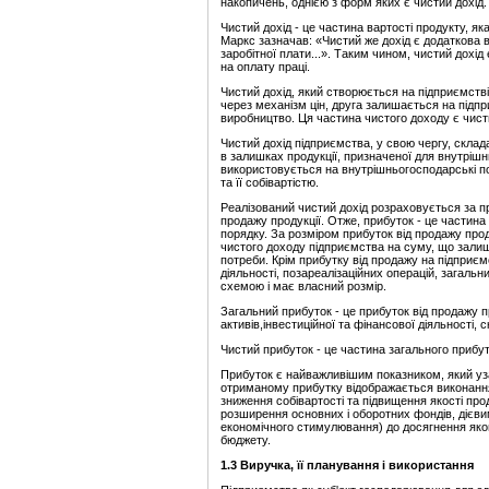
накопичень, однією з форм яких є чистий дохід.
Чистий дохід - це частина вартості продукту, як
Маркс зазначав: «Чистий же дохід є додаткова 
заробітної плати...». Таким чином, чистий дохі
на оплату праці.
Чистий дохід, який створюється на підприємстві
через механізм цін, друга залишається на підпри
виробництво. Ця частина чистого доходу є чис
Чистий дохід підприємства, у свою чергу, склад
в залишках продукції, призначеної для внутрішн
використовується на внутрішньогосподарські пот
та її собівартістю.
Реалізований чистий дохід розраховується за п
продажу продукції. Отже, прибуток - це частина
порядку. За розміром прибуток від продажу прод
чистого доходу підприємства на суму, що залиш
потреби. Крім прибутку від продажу на підприєм
діяльності, позареалізаційних операцій, загаль
схемою і має власний розмір.
Загальний прибуток - це прибуток від продажу пр
активів,інвестиційної та фінансової діяльності,
Чистий прибуток - це частина загального прибутк
Прибуток є найважливішим показником, який уз
отриманому прибутку відображається виконання 
зниження собівартості та підвищення якості пр
розширення основних і оборотних фондів, дієв
економічного стимулювання) до досягнення яко
бюджету.
1.3 Виручка, її планування і використання