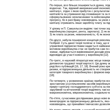
По-перше, все більше поширюється думка, згідн
водночас. Так, відомий американський економіс
капіталу», згідно з якою прибуток є результато
капіталіста за утримання від споживання та за пі
сформульованих неокласиками та кейнсіанцями.
прогресу, бо в разі браку нововведень за умов с
капіталу отримають лише заробітну плату за під
У цілому ж П. Самуельсон виділяє такі точки зор
виробництва (процент, рента, зарплата); 2) як 
3) як плата за ризик, невизначеність; 4) як мо
По-друге, набула поширення концепція революці
Гелбрей. Суть даної теорії полягає в тому, що в
управління підприємствами надається наймани
мотивом виробництва стає не прибуток сам по со
зникає, відбувається вирівнювання доходів різ
відповідно до участі кожного у виробництві [12].
По-третє, в науковій літературі має місце пове
допомогою трудової теорії вартості. Цю думку
ряді його публікацій [16, 17, 18]. Вчений різко к
ризики, ні підприємницька діяльність не створю
категорія товарного виробництва є формою вира
[18].
По-четверте, у розвинених країнах прибуток вс
зростаючим усуспільненням засобів виробництва
приріст капіталу господарюючого суб'єкта за певн
зарубіжній та вітчизняній теорії виділяють такі 
макроекономічна, мікроекономічна, соціально-к
По-п'яте, сучасними дослідниками дещо нове вне
винагородою за підприємницьку діяльність, яка
нововведень, що принаймні тимчасово дозволяє
На думку деяких авторів, у сучасній економічні