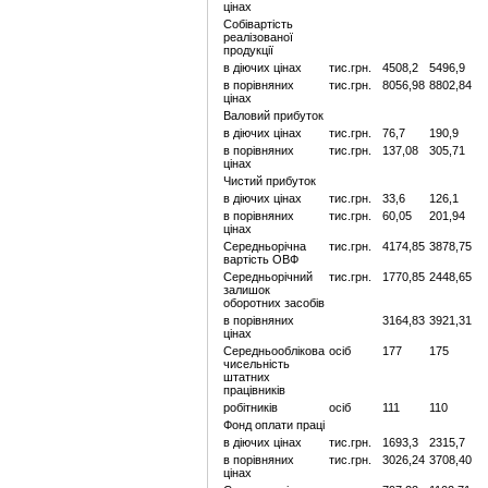
цінах
Собівартість
реалізованої
продукції
в діючих цінах
тис.грн.
4508,2
5496,9
в порівняних
тис.грн.
8056,98
8802,84
цінах
Валовий прибуток
в діючих цінах
тис.грн.
76,7
190,9
в порівняних
тис.грн.
137,08
305,71
цінах
Чистий прибуток
в діючих цінах
тис.грн.
33,6
126,1
в порівняних
тис.грн.
60,05
201,94
цінах
Середньорічна
тис.грн.
4174,85
3878,75
вартість ОВФ
Середньорічний
тис.грн.
1770,85
2448,65
залишок
оборотних засобів
в порівняних
3164,83
3921,31
цінах
Середньооблікова
осіб
177
175
чисельність
штатних
працівників
робітників
осіб
111
110
Фонд оплати праці
в діючих цінах
тис.грн.
1693,3
2315,7
в порівняних
тис.грн.
3026,24
3708,40
цінах