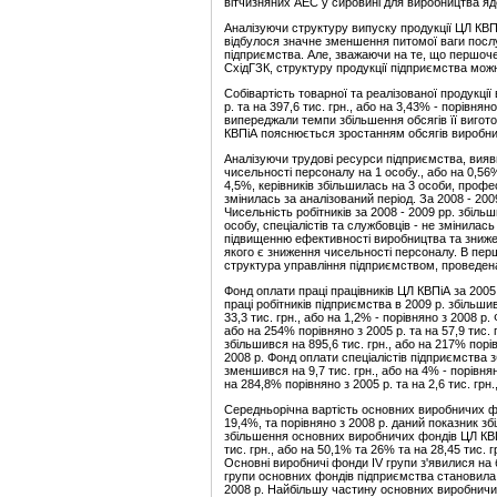
вітчизняних АЕС у сировині для виробництва яд
Аналізуючи структуру випуску продукції ЦЛ КВПі
відбулося значне зменшення питомої ваги послу
підприємства. Але, зважаючи на те, що першоче
СхідГЗК, структуру продукції підприємства мо
Собівартість товарної та реалізованої продукції 
р. та на 397,6 тис. грн., або на 3,43% - порівня
випереджали темпи збільшення обсягів її виготов
КВПіА пояснюється зростанням обсягів виробницт
Аналізуючи трудові ресурси підприємства, вияв
чисельності персоналу на 1 особу., або на 0,56%
4,5%, керівників збільшилась на 3 особи, професі
змінилась за аналізований період. За 2008 - 20
Чисельність робітників за 2008 - 2009 рр. збіль
особу, спеціалістів та службовців - не змінилас
підвищенню ефективності виробництва та зниже
якого є зниження чисельності персоналу. В перш
структура управління підприємством, проведена 
Фонд оплати праці працівників ЦЛ КВПіА за 2005 
праці робітників підприємства в 2009 р. збільши
33,3 тис. грн., або на 1,2% - порівняно з 2008 р
або на 254% порівняно з 2005 р. та на 57,9 тис. 
збільшився на 895,6 тис. грн., або на 217% порів
2008 р. Фонд оплати спеціалістів підприємства з
зменшився на 9,7 тис. грн., або на 4% - порівня
на 284,8% порівняно з 2005 р. та на 2,6 тис. грн.
Середньорічна вартість основних виробничих фон
19,4%, та порівняно з 2008 р. даний показник зб
збільшення основних виробничих фондів ЦЛ КВПіА I
тис. грн., або на 50,1% та 26% та на 28,45 тис. г
Основні виробничі фонди IV групи з'явилися на б
групи основних фондів підприємства становила 1
2008 р. Найбільшу частину основних виробничих