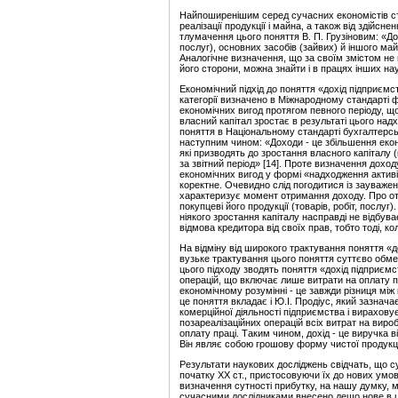
Найпоширенішим серед сучасних економістів ст
реалізації продукції і майна, а також від здійс
тлумачення цього поняття В. П. Грузіновим: «Дох
послуг), основних засобів (зайвих) й іншого майн
Аналогічне визначення, що за своїм змістом не
його сторони, можна знайти і в працях інших наук
Економічний підхід до поняття «дохід підприємс
категорії визначено в Міжнародному стандарті ф
економічних вигод протягом певного періоду, що
власний капітал зростає в результаті цього надхо
поняття в Національному стандарті бухгалтерськ
наступним чином: «Доходи - це збільшення екон
які призводять до зростання власного капіталу (
за звітний період» [14]. Проте визначення дохо
економічних вигод у формі «надходження активі
коректне. Очевидно слід погодитися із зауваже
характеризує момент отримання доходу. Про от
покупцеві його продукції (товарів, робіт, послу
ніякого зростання капіталу насправді не відбув
відмова кредитора від своїх прав, тобто тоді, к
На відміну від широкого трактування поняття «д
вузьке трактування цього поняття суттєво обме
цього підходу зводять поняття «дохід підприємс
операцій, що включає лише витрати на оплату п
економічному розумінні - це завжди різниця між
це поняття вкладає і Ю.І. Продіус, який зазнач
комерційної діяльності підприємства і вирахову
позареалізаційних операцій всіх витрат на вироб
оплату праці. Таким чином, дохід - це виручка ві
Він являє собою грошову форму чистої продукції
Результати наукових досліджень свідчать, що су
початку XX ст., пристосовуючи їх до нових умо
визначення сутності прибутку, на нашу думку, мо
сучасними дослідниками внесено дещо нове в ці