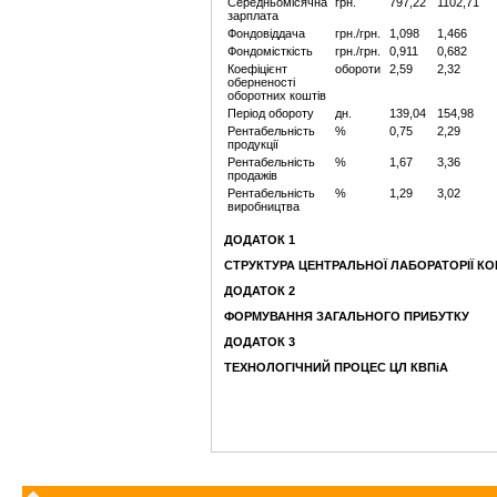
Середньомісячна
грн.
797,22
1102,71
зарплата
Фондовіддача
грн./грн.
1,098
1,466
Фондомісткість
грн./грн.
0,911
0,682
Коефіцієнт
обороти
2,59
2,32
оберненості
оборотних коштів
Період обороту
дн.
139,04
154,98
Рентабельність
%
0,75
2,29
продукції
Рентабельність
%
1,67
3,36
продажів
Рентабельність
%
1,29
3,02
виробництва
ДОДАТОК 1
СТРУКТУРА ЦЕНТРАЛЬНОЇ ЛАБОРАТОРІЇ К
ДОДАТОК 2
ФОРМУВАННЯ ЗАГАЛЬНОГО ПРИБУТКУ
ДОДАТОК 3
ТЕХНОЛОГІЧНИЙ ПРОЦЕС ЦЛ КВПіА