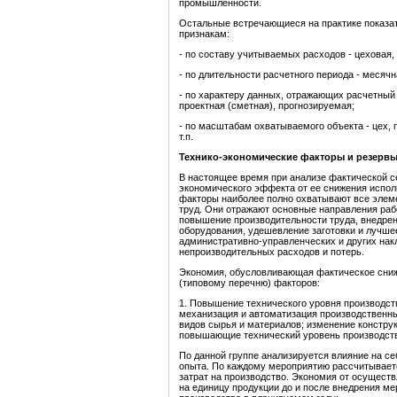
промышленности.
Остальные встречающиеся на практике показа
признакам:
- по составу учитываемых расходов - цеховая,
- по длительности расчетного периода - месячна
- по характеру данных, отражающих расчетный 
проектная (сметная), прогнозируемая;
- по масштабам охватываемого объекта - цех, 
т.п.
Технико-экономические факторы и резервы
В настоящее время при анализе фактической с
экономического эффекта от ее снижения испо
факторы наиболее полно охватывают все элеме
труд. Они отражают основные направления раб
повышение производительности труда, внедрен
оборудования, удешевление заготовки и лучше
административно-управленческих и других нак
непроизводительных расходов и потерь.
Экономия, обусловливающая фактическое сниж
(типовому перечню) факторов:
1. Повышение технического уровня производств
механизация и автоматизация производственн
видов сырья и материалов; изменение конструк
повышающие технический уровень производст
По данной группе анализируется влияние на с
опыта. По каждому мероприятию рассчитывает
затрат на производство. Экономия от осущест
на единицу продукции до и после внедрения м