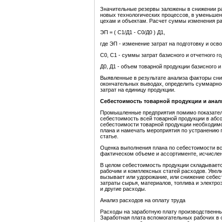
Значительные резервы заложены в снижении ра
новых технологических процессов, в уменьшен
цехам и объектам. Расчет суммы изменения р
ЭП = ( С1/Д1 - С0/Д0 ) Д1,
где ЭП - изменение затрат на подготовку и осв
С0, С1 - суммы затрат базисного и отчетного г
Д0, Д1 - объем товарной продукции базисного и 
Выявленные в результате анализа факторы сн
окончательных выводах, определить суммарное
затрат на единицу продукции.
Себестоимость товарной продукции и анали
Промышленные предприятия помимо показател
себестоимость всей товарной продукции в абс
себестоимости товарной продукции необходимо
плана и намечать мероприятия по устранению 
статье.
Оценка выполнения плана по себестоимости вс
фактическом объеме и ассортименте, исчислен
В целом себестоимость продукции складываетс
рабочим и комплексных статей расходов. Увел
вызывает или удорожание, или снижение себес
затраты сырья, материалов, топлива и электро
и другие расходы.
Анализ расходов на оплату труда
Расходы на заработную плату производственны
Заработная плата вспомогательных рабочих в 