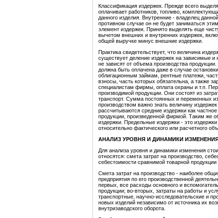
Классификация издержек. Прежде всего выдел
оплачивает работников, топливо, комплектующие
данного изделия. Внутренние - владелец данн
противном случае он не будет заниматься эти
элемент издержек. Принято выделять еще чист
вычетом внешних и внутренних издержек, вклю
общей выручке минус внешние издержки.
Практика свидетельствует, что величина издер
существует деление издержек на зависимые и 
не зависят от объема производства продукции
должна быть оплачена даже в случае остановки
облигационным займам, рентные платежи, част
взносы, часть которых обязательна, а также 
специалистам фирмы, оплата охраны и т.п. Пе
производимой продукции. Они состоят из затра
транспорт. Сумма постоянных и переменных из
производством важно знать величину издержек 
рассчитываются средние издержки как частное
продукции, произведенной фирмой. Таким же 
издержки. Предельные издержки - это издержк
относительно фактического или расчетного об
АНАЛИЗ УРОВНЯ И ДИНАМИКИ ИЗМЕНЕНИ
Для анализа уровня и динамики изменения стои
относятся: смета затрат на производство, себ
себестоимости сравнимой товарной продукции и
Смета затрат на производство - наиболее общ
предприятия по его производственной деятельн
первых, все расходы основного и вспомогатель
продукции; во-вторых, затраты на работы и у
транспортные, научно-исследовательские и прое
новых изделий независимо от источника их воз
внутризаводского оборота.