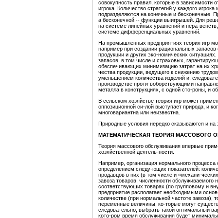
совокупность правил, которые в зависимости о
игрока. Количество стратегий у каждого игрок
подразделяются на конечные и бесконечные. П
а бесконечной -- функции выигрышей. Для реш
на системе линейных уравнений и нера-венств,
системе дифференциальных уравнений.
На промышленных предприятиях теория игр мо
например при создании рациональных запасов 
продукции и других эко-номических ситуациях.
запасов, в том числе и страховых, гарантирую
обеспечивающих минимизацию затрат на их хра
чества продукции, ведущего к снижению трудо
уменьшением количества изделий и, следовате
производстве проти-воборствующими направле
металла в конструкциях, с одной сто-роны, и о
В сельском хозяйстве теория игр может приме
оппозиционной си-лой выступает природа, и ко
многовариантна или неизвестна.
Природные условия нередко сказываются и на
МАТЕМАТИЧЕСКАЯ ТЕОРИЯ МАССОВОГО 
Теория массового обслуживания впервые приме
хозяйственной деятель-ности.
Например, организация нормального процесса 
определением следу-ющих показателей: количе
продавцов в них (в том числе и «механи-ческ
завоза товаров, численности обслуживаемого 
соответствующих товарах (по групповому и вн
предприятие располагает необходимыми основ
количестве (при нормальной частоте завоза), т
переменные величины, ко-торые могут существ
следовательно, выбрать такой оптимальный вар
кото-ром время обслуживания будет минимальн