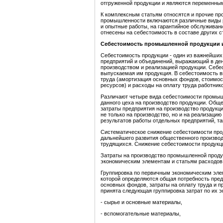
отгруженной продукции и являются переменны
К комплексным статьям относятся и прочие пр
промышленности включаются различные виды р
и опытные работы, на гарантийное обслуживани
отнесены на себестоимость в составе других с
Себестоимость промышленной продукции и
Себестоимость продукции - один из важнейши
предприятий и объединений, выражающий в ден
производством и реализацией продукции. Себе
выпускаемая им продукция. В себестоимость 
труда (амортизация основных фондов, стоимос
ресурсов) и расходы на оплату труда работнико
Различают четыре вида себестоимости промыш
данного цеха на производство продукции. Общ
затраты предприятия на производство продукц
не только на производство, но и на реализацию
результатов работы отдельных предприятий, так
Систематическое снижение себестоимости прод
дальнейшего развития общественного производ
трудящихся. Снижение себестоимости продукци
Затраты на производство промышленной проду
экономическим элементам и статьям расходов
Группировка по первичным экономическим элем
которой определяются общая потребность пре
основных фондов, затраты на оплату труда и 
принята следующая группировка затрат по их 
- сырье и основные материалы,
- вспомогательные материалы,