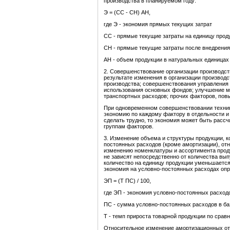
производства в планируемом году:
Э = (СС - СН) АН,
где Э - экономия прямых текущих затрат
СС - прямые текущие затраты на единицу прод
СН - прямые текущие затраты после внедрени
АН - объем продукции в натуральных единицах 
2. Совершенствование организации производст
результате изменения в организации производс
производства; совершенствования управления 
использования основных фондов; улучшение м
транспортных расходов; прочих факторов, пов
При одновременном совершенствовании техник
экономию по каждому фактору в отдельности и
сделать трудно, то экономия может быть рассч
группам факторов.
3. Изменение объема и структуры продукции, 
постоянных расходов (кроме амортизации), о
изменению номенклатуры и ассортимента прод
не зависят непосредственно от количества вы
количество на единицу продукции уменьшается
экономия на условно-постоянных расходах оп
ЭП = (Т ПС) / 100,
где ЭП - экономия условно-постоянных расход
ПС - сумма условно-постоянных расходов в ба
Т - темп прироста товарной продукции по срав
Относительное изменение амортизационных от