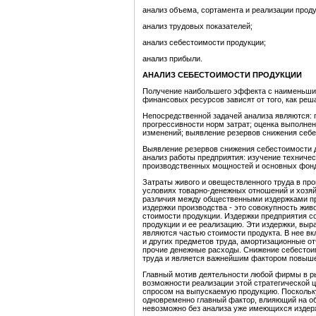
анализ объема, сортамента и реализации проду
анализ трудовых показателей;
анализ себестоимости продукции;
анализ прибыли.
АНАЛИЗ СЕБЕСТОИМОСТИ ПРОДУКЦИИ
Получение наибольшего эффекта с наименьшим
финансовых ресурсов зависят от того, как ре
Непосредственной задачей анализа являются: 
прогрессивности норм затрат; оценка выполнен
изменений; выявление резервов снижения себе
Выявление резервов снижения себестоимости 
анализ работы предприятия: изучение техничес
производственных мощностей и основных фондо
Затраты живого и овеществленного труда в про
условиях товарно-денежных отношений и хозя
различия между общественными издержками пр
издержки производства - это совокупность жив
стоимости продукции. Издержки предприятия с
продукции и ее реализацию. Эти издержки, вы
являются частью стоимости продукта. В нее вк
и других предметов труда, амортизационные от
прочие денежные расходы. Снижение себестои
труда и является важнейшим фактором повыше
Главный мотив деятельности любой фирмы в р
возможности реализации этой стратегической 
спросом на выпускаемую продукцию. Поскольку
одновременно главный фактор, влияющий на о
невозможно без анализа уже имеющихся издерж