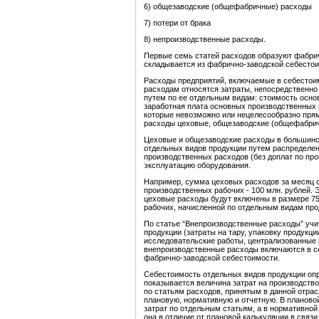
6) общезаводские (общефабричные) расходы
7) потери от брака
8) непроизводственные расходы.
Первые семь статей расходов образуют фабри
складывается из фабрично-заводской себестои
Расходы предприятий, включаемые в себестоим
расходам относятся затраты, непосредственн
путем по ее отдельным видам: стоимость основ
заработная плата основных производственных 
которые невозможно или нецелесообразно прям
расходы цеховые, общезаводские (общефабрич
Цеховые и общезаводские расходы в большинс
отдельных видов продукции путем распределе
производственных расходов (без доплат по пр
эксплуатацию оборудования.
Например, сумма цеховых расходов за месяц со
производственных рабочих - 100 млн. рублей. 
цеховые расходы будут включены в размере 7
рабочих, начисленной по отдельным видам про
По статье “Внепроизводственные расходы” учи
продукции (затраты на тару, упаковку продукции
исследовательские работы, централизованные ра
внепроизводственные расходы включаются в с
фабрично-заводской себестоимости.
Себестоимость отдельных видов продукции опр
показывается величина затрат на производств
по статьям расходов, принятым в данной отра
плановую, нормативную и отчетную. В планово
затрат по отдельным статьям, а в нормативно
она в отличие от плановой калькуляции в связ