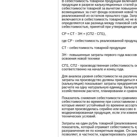
В себестоимость товарной продукции включают
продукции в разрезе калькуляционных статей 
себестоимости товарной за вычетом повышенны
возмещаемых за счет фонда освоения новой те
реализованной из остатков прошлого года. Зат
включаются в себестоимость товарной, но не 
определяются как разница между плановой себ
себестоимостью, принятой при утверждении це
СР = СТ - ЗН + (СП2 - СП1),
где СР - себестоимость реализованной продук
СТ - себестоимость товарной продукции
ЗН - повышенные затраты первого года массов
освоения новой техники
СП1, СП2 - производственная себестоимость ос
соответственно на начало и конец года.
Для анализа уровня себестоимости на различн
затраты на производство должны приводиться 
(калькуляция) показывает затраты предприятия
расчете на одну натуральную единицу. Кальку
хозяйственном расчете, планировании и сравн
Показатель снижения себестоимости сравнимо
себестоимости во времени при сопоставимом о
которые имеют устойчивый по времени ассорт
которая производилась серийно или массово в
модернизированная продукция, если эти измен
технических условий.
Затраты на один рубль товарной (реализованн
показатель, который отражает себестоимость 
разграничения ее по конкретным видам. Он ши
позволяет, в частности, характеризовать урове