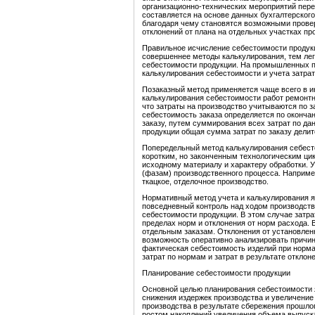
организационно-технических мероприятий пере
составляется на основе данных бухгалтерског
благодаря чему становятся возможными прове
отклонений от плана на отдельных участках пр
Правильное исчисление себестоимости продукц
совершеннее методы калькулирования, тем ле
себестоимости продукции. На промышленных п
калькулирования себестоимости и учета затрат
Позаказный метод применяется чаще всего в и
калькулирования себестоимости работ ремонтно
что затраты на производство учитываются по з
себестоимость заказа определяется по окончан
заказу, путем суммирования всех затрат по да
продукции общая сумма затрат по заказу дели
Попередельный метод калькулирования себест
коротким, но законченным технологическим ци
исходному материалу и характеру обработки. 
(фазам) производственного процесса. Например
ткацкое, отделочное производство.
Нормативный метод учета и калькулирования я
повседневный контроль над ходом производств
себестоимости продукции. В этом случае затра
пределах норм и отклонения от норм расхода. 
отдельным заказам. Отклонения от установлен
возможность оперативно анализировать причин
фактическая себестоимость изделий при норм
затрат по нормам и затрат в результате откло
Планирование себестоимости продукции
Основной целью планирования себестоимости 
снижения издержек производства и увеличение
производства в результате сбережения прошло
ростом накоплений увеличения объема выпуск