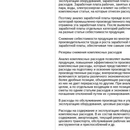
эксплуатации оборудования, заработная плата
расходов. Заработная плата рабочих, занятых 
пара, воды, электроэнергии и влияет на себест
комплексные статьи, на которые отнесен расхо
Поэтому анализ заработной платы прежде всег
категорий промышленно-производственного перс
отражена эта заработная плата. После выявле
заработной платы отдельных категорий работни
на разные статьи себестоимости продукции.
Снижение себестоимости продукции во многом
производительности труда и роста заработной 
заработной платы, обеспечивая тем самым сни
Резервы снижения комплексных расходов
Анализ комплексных расходов позволяет выяви
продукции, повышения эффективности производ
комплексные расходы, которые представляют 
расходы на подготовку и освоение производств
производственные расходы; внепроизводствен
включаются затраты различного экономического
более дробные позиции, объединяющие расходы
из них не дает перерасход по другим. При анал
целом, а по отдельным входящим в нее позиц
сметы по одним статьям расходов и экономии 
погашение отклонений путем их суммирования
В расходы по обслуживанию производства и упр
эксплуатацию оборудования, цеховые расходы
Расходы на содержание и эксплуатацию обору
комплексных расходов. В их состав включаются
содержание, амортизацию, текущий ремонт про
цехового транспорта, обслуживание рабочих ме
инструментов и приспособлений и др.