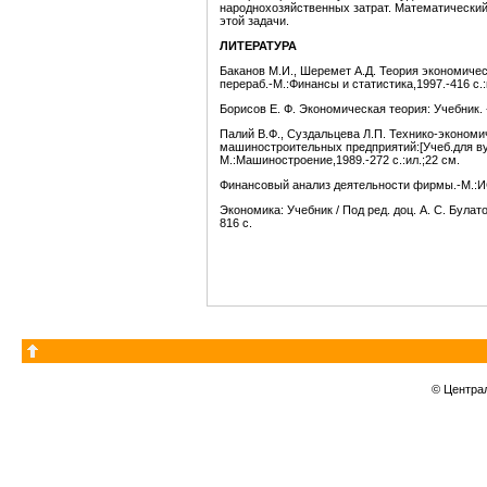
народнохозяйственных затрат. Математический
этой задачи.
ЛИТЕРАТУРА
Баканов М.И., Шеремет А.Д. Теория экономическо
перераб.-М.:Финансы и статистика,1997.-416 с.:и
Борисов Е. Ф. Экономическая теория: Учебник. -
Палий В.Ф., Суздальцева Л.П. Технико-экономи
машиностроительных предприятий:[Учеб.для вуз
М.:Машиностроение,1989.-272 с.:ил.;22 см.
Финансовый анализ деятельности фирмы.-М.:ИС
Экономика: Учебник / Под ред. доц. А. С. Булатов
816 с.
© Центра