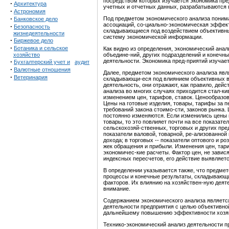
посредством которых изучается экономика пре
·
Архитектура
учетных и отчетных данных, разрабатываются 
·
Астрономия
·
Под предметом экономического анализа поним
Банковское дело
ассоциаций, со-циально-экономическая эффект
·
Безопасность
складывающиеся под воздействием объективны
жизнедеятельности
систему экономической информации.
·
Биржевое дело
·
Ботаника и сельское
Как видно из определения, экономический ана
хозяйство
объедине-ний, других подразделений и конеч
·
деятельности. Экономика пред-приятий изучаетс
Бухгалтерский учет и
аудит
·
Валютные отношения
Далее, предметом экономического анализа явл
·
Ветеринария
складывающи-еся под влиянием объективных в
деятельность, они отражают, как правило, дей
анализа во многих случаях приходится стал-кив
изменением цен, тарифов, ставок. Ценообразов
Цены на готовые изделия, товары, тарифы за п
требований закона стоимо-сти, законов рынка.
постоянно изменяются. Если изменились цены 
товары, то это повлияет почти на все показа
сельскохозяй-ственных, торговых и других пр
показатели валовой, товарной, ре-ализованной 
дохода; в торговых -- показатели оптового и р
жек обращения и прибыли. Изменения цен, тар
экономичес-кие расчеты. Фактор цен, не завис
индексных пересчетов, его действие выявляетс
В определении указывается также, что предме
процессы и конечные результаты, складывающи
факторов. Их влиянию на хозяйствен-ную деят
внимание.
Содержанием экономического анализа являетс
деятельности предприятия с целью объективной
дальнейшему повышению эффективности хозя
Технико-экономический анализ деятельности п