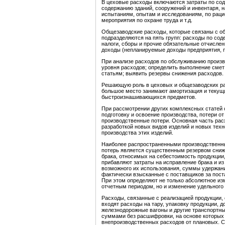
В цеховые расходы включаются затраты по сод
содержанию зданий, сооружений и инвентаря, н
испытаниям, опытам и исследованиям, по рацио
мероприятия по охране труда и т.д.
Общезаводские расходы, которые связаны с об
подразделяются на пять групп: расходы по со
налоги, сборы и прочие обязательные отчисле
доходы (непланируемые доходы предприятия, п
При анализе расходов по обслуживанию произв
уровня расходов; определить выполнение смет
статьям; выявить резервы снижения расходов.
Решающую роль в цеховых и общезаводских ра
большое место занимают амортизация и текущ
быстроизнашивающихся предметов.
При рассмотрении других комплексных статей 
подготовку и освоение производства, потери о
производственные потери. Основная часть расх
разработкой новых видов изделий и новых тех
производства этих изделий.
Наиболее распространенными производственны
потерь является существенным резервом сниже
брака, относимых на себестоимость продукции
прибавляют затраты на исправление брака и и
возможного их использования, суммы удержан
фактически взысканные с поставщиков за пост
При этом определяют не только абсолютное и
отчетным периодом, но и изменение удельного 
Расходы, связанные с реализацией продукции,
входят расходы на тару, упаковку продукции, д
железнодорожные вагоны и другие транспортны
суммами без расшифровки, на основе которых
внепроизводственных расходов от плановых. Сл