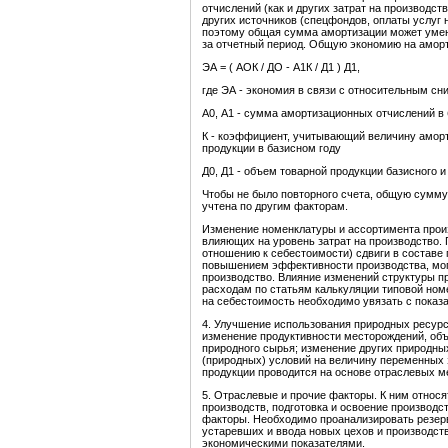
отчислений (как и других затрат на производст
других источников (спецфондов, оплаты услуг н
поэтому общая сумма амортизации может уме
за отчетный период. Общую экономию на амор
ЭА = ( АОК / ДО - А1К / Д1 ) Д1,
где ЭА - экономия в связи с относительным с
А0, А1 - сумма амортизационных отчислений в 
К - коэффициент, учитывающий величину амор
продукции в базисном году
Д0, Д1 - объем товарной продукции базисного и 
Чтобы не было повторного счета, общую сумму
учтена по другим факторам.
Изменение номенклатуры и ассортимента прои
влияющих на уровень затрат на производство. 
отношению к себестоимости) сдвиги в составе
повышением эффективности производства, могу
производство. Влияние изменений структуры п
расходам по статьям калькуляции типовой ном
на себестоимость необходимо увязать с показ
4. Улучшение использования природных ресурс
изменение продуктивности месторождений, объ
природного сырья; изменение других природны
(природных) условий на величину переменных 
продукции проводится на основе отраслевых 
5. Отраслевые и прочие факторы. К ним относя
производств, подготовка и освоение производс
факторы. Необходимо проанализировать резер
устаревших и ввода новых цехов и производст
экономическими показателями.