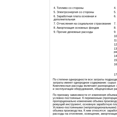
4. Топливо со стороны
4.
5. Электроэнергия со стороны
5.
6. Заработная плата основная и
6.
дополнительная
7. Отчисления на социальное страхование
7.
8. Амортизация основных фондов
8.
9. Прочие денежные расходы
9.
10
11
12
13
ра
14
15
16
17
По степени однородности все затраты подразд
затраты имеют однородное содержание: сырье и
Комплексные расходы включают разнородные э
и эксплуатации оборудования, общецеховые ра
По признаку зависимости от изменения объема
условно-постоянные. К переменным (пропорцио
пропорционально изменению объема производс
режущий инструмент, основную заработную плат
Условно-постоянными (непропорциональными) 
объема производства. К ним относятся: зарабо
расходы на отопление, освещение, амортизация 