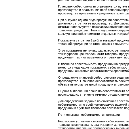
Плановая себестоимость определяется путем т
производство и реализацию всей товарной прод
производства применяется ряд показателей, х
При выпуске одного вида продукции себестоим
динамики затрат на ее производство. Для хара
отчетах используются показатели снижения себ
товарной продукции. План предприятия содержи
калькуляции себестоимости отдельных изделий
Показатель затрат на 1 рубль товарной продук
товарной продукции по отношению к стоимости
Этот показатель не только характеризует план
также уровень рентабельности товарной продук
продукции, так и от изменения оптовых цен, ас
В плане по себестоимости продукции на предпр
имеются следующие показатели: себестоимость
продукции, снижение себестоимости сравнимой
Определение плановой себестоимости отдельны
производство. Плановая себестоимость всей т
объеме выпуска товарной продукции и планово
Оценка выполнения плана по себестоимости вс
происшедших в течение отчетного года изменен
Для определения задания по снижению себесто
себестоимости по всей номенклатуре изделий 
продукции и с учетом планового показателя по 
Пути снижения себестоимости продукции
Решающим условием снижения себестоимости с
техники, комплексная механизация и автомати
технологии, внедрение прогрессивных видов м