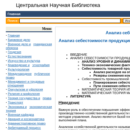
Центральная Научная Библиотека
Главная
Поиск:
Меню
Анализ себ
·
Главная
·
Биржевое дело
Анализ себестоимости продукци
·
Военное дело и
гражданская
оборона
·
Геодезия
ВВЕДЕНИЕ
·
Естествознание
АНАЛИЗ СЕБЕСТОИМОСТИ ПРОДУКЦ
·
Искусство и культура
АНАЛИЗ УРОВНЯ И ДИНАМИ
·
Краеведение и
этнография
Технико-экономические факт
Себестоимость товарной прод
·
Культурология
Анализ расходов на о
·
Международное
публичное
Резервы снижения ко
право
Себестоимость промышленной п
·
Менеджмент и трудовые
Планирование себест
отношения
Пути снижения себест
·
Оккультизм и уфология
МАТЕМАТИЧЕСКАЯ ТЕОРИЯ И
МАТЕМАТИЧЕСКАЯ ТЕОРИЯ 
·
Религия и мифология
ЛИТЕРАТУРА
·
Теория государства и
права
·
Транспорт
ВВЕДЕНИЕ
·
Экономика и
экономическая
Важную роль в обеспечении повышения эффект
теория
производственно-хозяйственной деятельности
·
Военная кафедра
методов управления. Анализ является базой п
·
Авиация и космонавтика
выполнения плана.
·
Административное право
Анализом хозяйственной деятельности называе
·
Арбитражный процесс