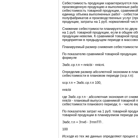
Себестоимость продукции характеризуется пок
произведенную продукцию и выполненные работ
себестоимость товарной продукции, сравнимой 
единицу объема выполненных работ - себестои
полуфабрикатов и производственных услуг (про
продукции, затраты на 1 руб. нормативной чист
Снижение себестоимости планируется по двум 
на 1 руб. товарной продукции, если в общем 
продукции невелик. К сравнимой товарной прод
предприятии в предыдущем периоде в массово
Планируемый размер снижения себестоимости 
По показателю сравнимой товарной продукции
формуле
Эабс.ср.т.п = nnicbi - nnicni.
Определив размер абсолютной экономии в пла
себестоимости в плановом периоде (sср.т.п):
sср.т.п = Эабс.ср.т.п 100,
nnicbi
где Эабс.ср.т.п - абсолютная экономия от сниж
nnicbi - плановый выпуск сравнимой товарной пр
себестоимости планового периода; n - число в
По показателю затрат на 1 руб. товарной прод
товарной продукции в планируемом периоде р
Эабс.т.п = Зтнб - ЗтппТП .
100
Исходя из тех же данных определяют процент с