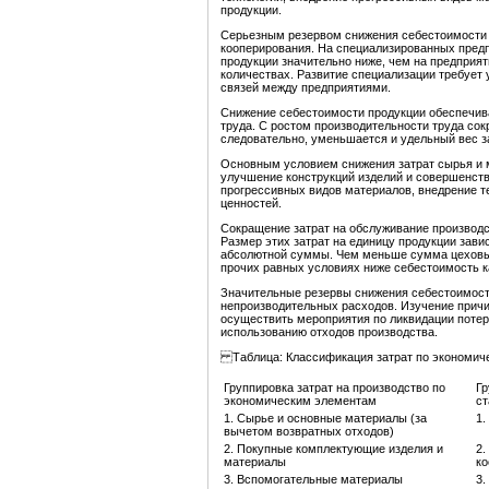
продукции.
Серьезным резервом снижения себестоимости 
кооперирования. На специализированных пред
продукции значительно ниже, чем на предприя
количествах. Развитие специализации требует
связей между предприятиями.
Снижение себестоимости продукции обеспечив
труда. С ростом производительности труда сок
следовательно, уменьшается и удельный вес з
Основным условием снижения затрат сырья и 
улучшение конструкций изделий и совершенств
прогрессивных видов материалов, внедрение 
ценностей.
Сокращение затрат на обслуживание производс
Размер этих затрат на единицу продукции завис
абсолютной суммы. Чем меньше сумма цеховых
прочих равных условиях ниже себестоимость к
Значительные резервы снижения себестоимости
непроизводительных расходов. Изучение причи
осуществить мероприятия по ликвидации потер
использованию отходов производства.
Таблица: Классификация затрат по экономич
Группировка затрат на производство по
Гр
экономическим элементам
ст
1. Сырье и основные материалы (за
1.
вычетом возвратных отходов)
2. Покупные комплектующие изделия и
2.
материалы
ко
3. Вспомогательные материалы
3.