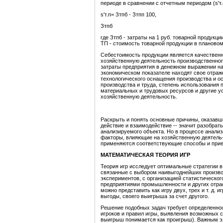
периоде в сравнении с отчетным периодом (s'т.
s'т.п= Зтпб - Зтпп 100,
Зтпб
где Зтпб - затраты на 1 руб. товарной продукции
ТП - стоимость товарной продукции в плановом 
Себестоимость продукции является качествен
хозяйственную деятельность производственног
затраты предприятия в денежном выражении на
экономическом показателе находят свое отраж
технологического оснащения производства и о
производства и труда, степень использования
материальных и трудовых ресурсов и другие у
хозяйственную деятельность.
Раскрыть и понять основные причины, оказавш
действие и взаимодействие --
значит разобрать
анализируемого объекта. Но в процессе анализ
факторы, влияющие на хозяйственную деятель-н
применяются соответствующие способы и прие
МАТЕМАТИЧЕСКАЯ ТЕОРИЯ ИГР
Теория игр исследует оптимальные стратегии в 
связанные с выбором наивыгоднейших произв
экспериментов, с организацией статистическо
предприятиями промышленности и других отра
можно представить как игру двух, трех и т. д.
выгоды, своего выигрыша за счет другого.
Решение подобных задач требует определеннос
игроков и правил игры, выявления возможных 
выигрыш понимается как проигрыш). Важным эле