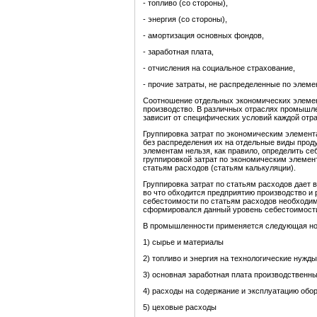
- топливо (со стороны),
- энергия (со стороны),
- амортизация основных фондов,
- заработная плата,
- отчисления на социальное страхование,
- прочие затраты, не распределенные по элеме
Соотношение отдельных экономических элемент
производство. В различных отраслях промышле
зависит от специфических условий каждой отра
Группировка затрат по экономическим элемен
без распределения их на отдельные виды прод
элементам нельзя, как правило, определить с
группировкой затрат по экономическим элемен
статьям расходов (статьям калькуляции).
Группировка затрат по статьям расходов дает в
во что обходится предприятию производство и 
себестоимости по статьям расходов необходим
сформировался данный уровень себестоимости,
В промышленности применяется следующая но
1) сырье и материалы
2) топливо и энергия на технологические нужды
3) основная заработная плата производственн
4) расходы на содержание и эксплуатацию обо
5) цеховые расходы