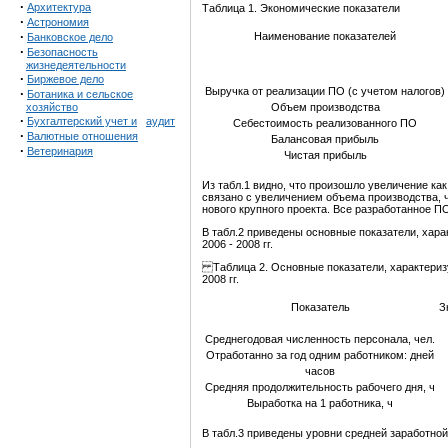
·
Архитектура
Таблица 1. Экономические показатели
·
Астрономия
·
Наименование показателей
Банковское дело
·
Безопасность
жизнедеятельности
·
Биржевое дело
Выручка от реализации ПО (с учетом налогов)
·
Ботаника и сельское
хозяйство
Объем производства
·
Бухгалтерский учет и
аудит
Себестоимость реализованного ПО
·
Валютные отношения
Балансовая прибыль
·
Ветеринария
Чистая прибыль
Из табл.1 видно, что произошло увеличение как
связано с увеличением объема производства, 
нового крупного проекта. Все разработанное ПО
В табл.2 приведены основные показатели, ха
2006 - 2008 гг.
Таблица 2. Основные показатели, характери
2008 гг.
Показатель
З
Среднегодовая численность персонала, чел.
Отработанно за год одним работником: дней
часов
Средняя продолжительность рабочего дня, ч
Выработка на 1 работника, ч
В табл.3 приведены уровни средней заработной