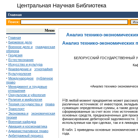
Центральная Научная Библиотека
Главная
Поиск:
Меню
Анализ технико-экономически
·
Главная
·
Биржевое дело
Анализ технико-экономических 
·
Военное дело и
гражданская
оборона
·
Геодезия
БЕЛОРУССКИЙ ГОСУДАРСТВЕННЫЙ У
·
Естествознание
·
Искусство и культура
Ка
·
Краеведение и
этнография
·
Культурология
·
Международное
публичное
право
·
«Анализ технико-экономичес
Менеджмент и трудовые
отношения
·
Оккультизм и уфология
·
Религия и мифология
В любой момент предприятие может рассматри
·
Теория государства и
права
различных источников: от инвесторов, вкладыв
сужающих определенные суммы, а также доходо
·
Транспорт
сформированные за счет всех этих источников,
·
Экономика и
экономическая
основных средств, предназначенных для произв
теория
финансирование дебиторской задолженности. Э
·
Военная кафедра
используемые как при сделках, так и в ликвидн
·
Авиация и космонавтика
В табл. 1 приведены основные экономические
·
Административное право
года.
·
Арбитражный процесс