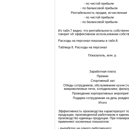
- по чистой прибыли
- по балансовой прибыли
Рентабельность продаж, исчисленная
- по чистой прибыли
- по балансовой прибыли
Из табл.7 видно, что рентабельность собствен
говорит об эффективном использовании собств
Расходы на персонал показаны в табл.8.
Таблица 8. Расходы на персонал
Показатель, млн. р.
Заработная плата
Премии
Спортивный зал
Обеды сотрудников, обслуживание кухни (ча
микроволновые печи, холодильники, фильт
Проведение корпоративных мероприя
Подарки сотрудникам на день рожден
Итого
Эффективность производства характеризует по
продукции, произведенной работником в единиц
производство единицы продукции. При планиров
применяют косвенные показатели:
- выработку на одного работающего;