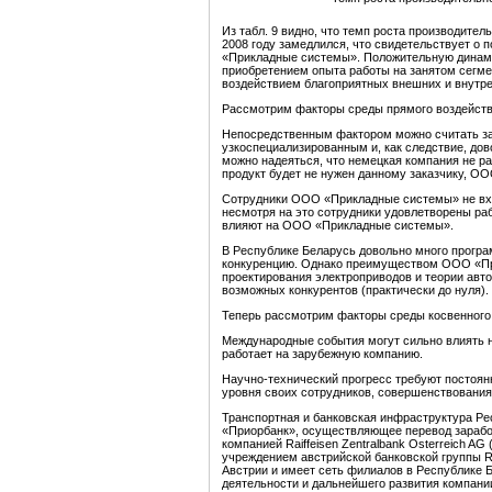
Из табл. 9 видно, что темп роста производител
2008 году замедлился, что свидетельствует 
«Прикладные системы». Положительную динам
приобретением опыта работы на занятом сегме
воздействием благоприятных внешних и внутре
Рассмотрим факторы среды прямого воздейств
Непосредственным фактором можно считать за
узкоспециализированным и, как следствие, до
можно надеяться, что немецкая компания не ра
продукт будет не нужен данному заказчику, О
Сотрудники ООО «Прикладные системы» не вхо
несмотря на это сотрудники удовлетворены р
влияют на ООО «Прикладные системы».
В Республике Беларусь довольно много прогр
конкуренцию. Однако преимуществом ООО «Пр
проектирования электроприводов и теории авт
возможных конкурентов (практически до нуля).
Теперь рассмотрим факторы среды косвенного
Международные события могут сильно влиять 
работает на зарубежную компанию.
Научно-технический прогресс требуют постоян
уровня своих сотрудников, совершенствования 
Транспортная и банковская инфраструктура Ре
«Приорбанк», осуществляющее перевод заработ
компанией Raiffeisen Zentralbank Osterreich A
учреждением австрийской банковской группы Ra
Австрии и имеет сеть филиалов в Республике 
деятельности и дальнейшего развития компани