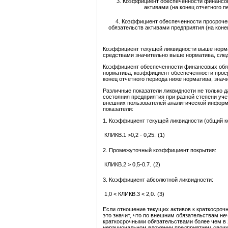
3. Коэффициент обеспеченности финансо
активами (на конец отчетного п
4. Коэффициент обеспеченности просроч
обязательств активами предприятия (на коне
Коэффициент текущей ликвидности выше норм
средствами значительно выше норматива, след
Коэффициент обеспеченности финансовых обяз
норматива, коэффициент обеспеченности прос
конец отчетного периода ниже норматива, знач
Различные показатели ликвидности не только 
состояния предприятия при разной степени уче
внешних пользователей аналитической инфор
показатели:
1. Коэффициент текущей ликвидности (общий 
КЛИКВ.1 >0,2 - 0,25.
(1)
2. Промежуточный коэффициент покрытия:
КЛИКВ.2 > 0,5-0.7.
(2)
3. Коэффициент абсолютной ликвидности:
1,0 < КЛИКВ.3 < 2,0.
(3)
Если отношение текущих активов к краткосро
это значит, что по внешним обязательствам н
краткосрочными обязательствами более чем в 
нерациональном вложении предприятием своих 