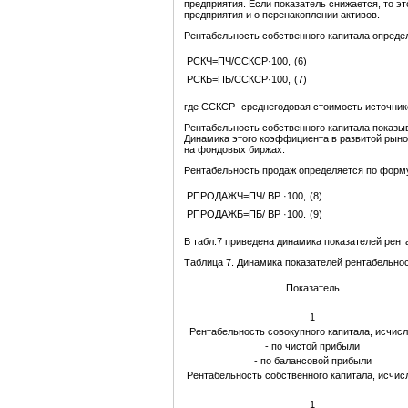
предприятия. Если показатель снижается, то э
предприятия и о перенакоплении активов.
Рентабельность собственного капитала опреде
РСКЧ=ПЧ/ССКСР·100,
(6)
РСКБ=ПБ/ССКСР·100,
(7)
где ССКСР -среднегодовая стоимость источник
Рентабельность собственного капитала показы
Динамика этого коэффициента в развитой рыно
на фондовых биржах.
Рентабельность продаж определяется по форм
РПРОДАЖЧ=ПЧ/ ВР ·100,
(8)
РПРОДАЖБ=ПБ/ ВР ·100.
(9)
В табл.7 приведена динамика показателей рент
Таблица 7. Динамика показателей рентабельно
Показатель
1
Рентабельность совокупного капитала, исчис
- по чистой прибыли
- по балансовой прибыли
Рентабельность собственного капитала, исчис
1