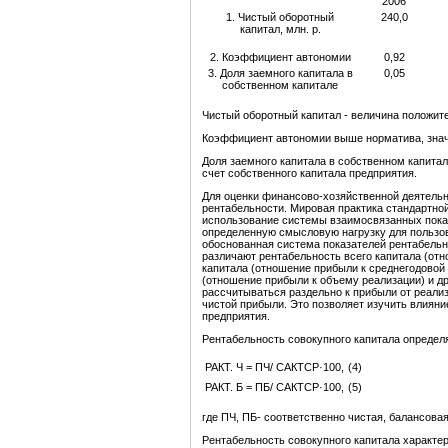
2006
1. Чистый оборотный
240,0
капитал, млн. р.
2. Коэффициент автономии
0,92
3. Доля заемного капитала в
0,05
собственном капитале
Чистый оборотный капитал - величина положите
Коэффициент автономии выше норматива, знач
Доля заемного капитала в собственном капита
счет собственного капитала предприятия.
Для оценки финансово-хозяйственной деятельн
рентабельности. Мировая практика стандартно
использование системы взаимосвязанных показ
определенную смысловую нагрузку для пользо
обоснованная система показателей рентабель
различают рентабельность всего капитала (отн
капитала (отношение прибыли к среднегодовой
(отношение прибыли к объему реализации) и д
рассчитываться раздельно к прибыли от реализ
чистой прибыли. Это позволяет изучить влиян
предприятия.
Рентабельность совокупного капитала определ
РАКТ. Ч = ПЧ/ САКТСР·100,
(4)
РАКТ. Б = ПБ/ САКТСР·100,
(5)
где ПЧ, ПБ- соответственно чистая, балансова
Рентабельность совокупного капитала характе