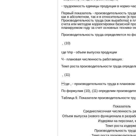
- трудоемкость единицы продукции в нормо-час
Первый показатель - производительность труд
как в абсолютном, так и в относительном (в п
Производительность труда (как выработка) в 
счета или методом корректировки базисной про
планируемом году за счет основных технико-э
Производительность труда определяется по ф
,
(10)
где Vпр - объем выпуска продукции
Ч - плановая численность работающих.
Темп роста производительности труда определ
,
(11)
где , - производительность труда в плановом 
По формулам (10), (11) определим производител
Таблица 9. Показатели производительности тру
Показатель
Среднесписочная численность ра
Объем выпуска (нового функционала в разра
Издержки на персонал, м
Темп роста издерж
Производительность труда,
Темп роста производительн