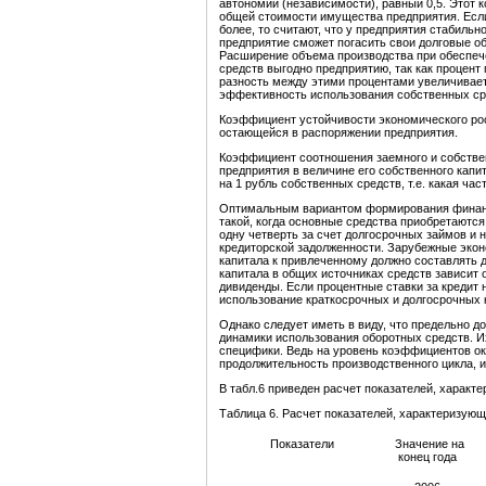
автономии (независимости), равный 0,5. Этот 
общей стоимости имущества предприятия. Если
более, то считают, что у предприятия стабильн
предприятие сможет погасить свои долговые об
Расширение объема производства при обеспеч
средств выгодно предприятию, так как процен
разность между этими процентами увеличивает
эффективность использования собственных ср
Коэффициент устойчивости экономического рос
остающейся в распоряжении предприятия.
Коэффициент соотношения заемного и собстве
предприятия в величине его собственного кап
на 1 рубль собственных средств, т.е. какая ч
Оптимальным вариантом формирования финанс
такой, когда основные средства приобретаются 
одну четверть за счет долгосрочных займов и н
кредиторской задолженности. Зарубежные экон
капитала к привлеченному должно составлять д
капитала в общиx источниках средств зависит 
дивиденды. Если процентные ставки за кредит 
использование краткосрочных и долгосрочных 
Однако следует иметь в виду, что предельно 
динамики использования оборотных средств. 
специфики. Ведь на уровень коэффициентов ок
продолжительность производственного цикла, и
В табл.6 приведен расчет показателей, харак
Таблица 6. Расчет показателей, характеризую
Показатели
Значение на
конец года