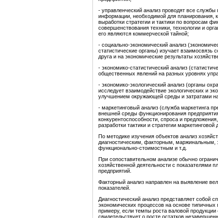
- управленческий анализ проводят все службы
информации, необходимой для планирования, 
выработки стратегии и тактики по вопросам фи
совершенствования техники, технологии и орга
его являются коммерческой тайной;
- социально-экономический анализ (экономиче
статистические органы) изучает взаимосвязь с
друга и на экономические результаты хозяйств
- экономико-статистический анализ (статисти
общественных явлений на разных уровнях управ
- экономико-экологический анализ (органы ох
исследует взаимодействие экологических и эк
улучшением окружающей среды и затратами на
- маркетинговый анализ (служба маркетинга п
внешней среды функционирования предприятия,
конкурентоспособности, спроса и предложения
разработки тактики и стратегии маркетинговой 
По методике изучения объектов анализ хозяйс
диагностическим, факторным, маржинальным, 
функционально-стоимостным и т.д.
При сопоставительном анализе обычно огранич
хозяйственной деятельности с показателями п
предприятий.
Факторный анализ направлен на выявление вел
показателей.
Диагностический анализ представляет собой с
экономических процессов на основе типичных п
примеру, если темпы роста валовой продукции 
свидетельствует о росте остатков незавершен