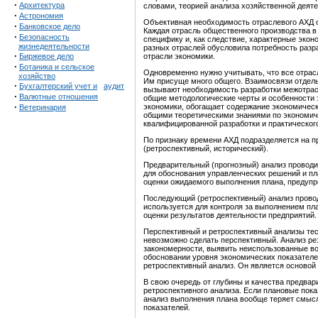
·
Архитектура
словами, теорией анализа хозяйственной деяте
·
Астрономия
Объективная необходимость отраслевого АХД 
·
Банковское дело
Каждая отрасль общественного производства в 
·
Безопасность
специфику и, как следствие, характерные эко
жизнедеятельности
разных отраслей обусловила потребность разр
·
Биржевое дело
отрасли экономики.
·
Ботаника и сельское
Одновременно нужно учитывать, что все отрас
хозяйство
Им присуще много общего. Взаимосвязи отдель
·
Бухгалтерский учет и
аудит
вызывают необходимость разработки межотрасл
·
Валютные отношения
общие методологические черты и особенности 
·
экономики, обогащает содержание экономическо
Ветеринария
общими теоретическими знаниями по экономич
квалифицированной разработки и практическог
По признаку времени АХД подразделяется на 
(ретроспективный, исторический).
Предварительный (прогнозный) анализ провод
для обоснования управленческих решений и пл
оценки ожидаемого выполнения плана, предупр
Последующий (ретроспективный) анализ прово
используется для контроля за выполнением пл
оценки результатов деятельности предприятий.
Перспективный и ретроспективный анализы тес
невозможно сделать перспективный. Анализ рез
закономерности, выявить неиспользованные во
обосновании уровня экономических показателе
ретроспективный анализ. Он является основой 
В свою очередь от глубины и качества предвар
ретроспективного анализа. Если плановые пок
анализ выполнения плана вообще теряет смысл
показателей.