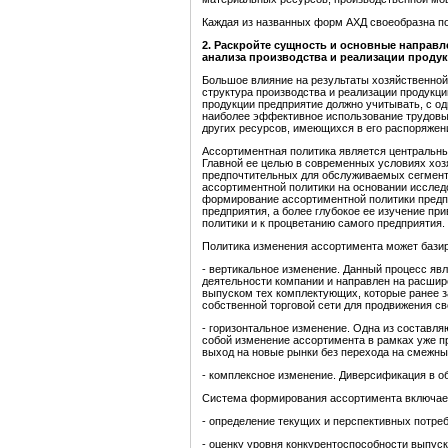
Каждая из названных форм АХД своеобразна по
2.
Раскройте сущность и основные направл
анализа производства и реализации проду
Большое влияние на результаты хозяйственной
структура производства и реализации продукц
продукции предприятие должно учитывать, с одн
наиболее эффективное использование трудовых
других ресурсов, имеющихся в его распоряжен
Ассортиментная политика является центральны
Главной ее целью в современных условиях хоз
предпочтительных для обслуживаемых сегмент
ассортиментной политики на основании исслед
формирование ассортиментной политики предп
предприятия, а более глубокое ее изучение пр
политики и к процветанию самого предприятия.
Политика изменения ассортимента может базир
- вертикальное изменение. Данный процесс яв
деятельности компании и направлен на расшир
выпуском тех комплектующих, которые ранее з
собственной торговой сети для продвижения св
- горизонтальное изменение. Одна из составл
собой изменение ассортимента в рамках уже п
выход на новые рынки без перехода на смежны
- комплексное изменение. Диверсификация в о
Система формирования ассортимента включае
- определение текущих и перспективных потреб
- оценку уровня конкурентоспособности выпус