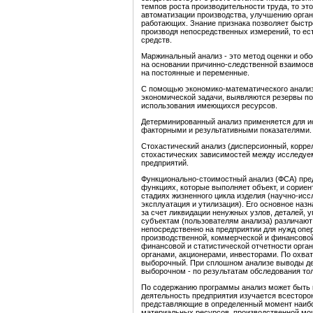
темпов роста производительности труда, то эт
автоматизации производства, улучшению орган
работающих. Знание признака позволяет быстро
производя непосредственных измерений, то ест
средств.
Маржинальный анализ - это метод оценки и об
на основании причинно-следственной взаимосв
на постоянные и переменные.
С помощью экономико-математического анализ
экономической задачи, выявляются резервы по
использования имеющихся ресурсов.
Детерминированный анализ применяется для 
факторными и результативными показателями.
Стохастический анализ (дисперсионный, корре
стохастических зависимостей между исследуе
предприятий.
Функционально-стоимостный анализ (ФСА) пред
функциях, которые выполняет объект, и сорие
стадиях жизненного цикла изделия (научно-исс
эксплуатация и утилизация). Его основное наз
за счет ликвидации ненужных узлов, деталей, 
субъектам (пользователям анализа) различают
непосредственно на предприятии для нужд опер
производственной, коммерческой и финансовой
финансовой и статистической отчетности орга
органами, акционерами, инвесторами. По охва
выборочный. При сплошном анализе выводы дел
выборочном - по результатам обследования тол
По содержанию программы анализ может быть 
деятельность предприятия изучается всесторон
представляющие в определенный момент наибо
материальных ресурсов, производственной мощ