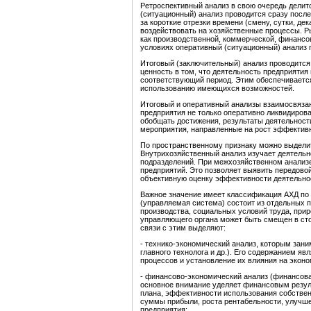
Ретроспективный анализ в свою очередь делит
(ситуационный) анализ проводится сразу посл
за короткие отрезки времени (смену, сутки, дек
воздействовать на хозяйственные процессы. 
как производственной, коммерческой, финансов
условиях оперативный (ситуационный) анализ 
Итоговый (заключительный) анализ проводится з
ценность в том, что деятельность предприятия
соответствующий период. Этим обеспечивается
использованию имеющихся возможностей.
Итоговый и оперативный анализы взаимосвязан
предприятия не только оперативно ликвидирова
обобщать достижения, результаты деятельност
мероприятия, направленные на рост эффективн
По пространственному признаку можно выдели
Внутрихозяйственный анализ изучает деятельн
подразделений. При межхозяйственном анализе
предприятий. Это позволяет выявить передовой 
объективную оценку эффективности деятельно
Важное значение имеет классификация АХД по 
(управляемая система) состоит из отдельных п
производства, социальных условий труда, прир
управляющего органа может быть смещен в сто
связи с этим выделяют:
- технико-экономический анализ, которым зан
главного технолога и др.). Его содержанием я
процессов и установление их влияния на экон
- финансово-экономический анализ (финансова
основное внимание уделяет финансовым резул
плана, эффективности использования собствен
суммы прибыли, роста рентабельности, улучш
предприятия;