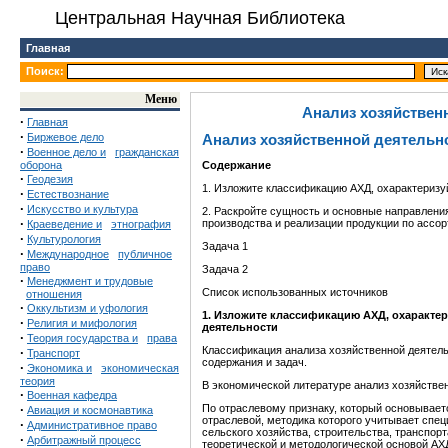
Центральная Научная Библиотека
Главная
Поиск:
Меню
Анализ хозяйствен
·
Главная
·
Биржевое дело
Анализ хозяйственной деятельн
·
Военное дело и
гражданская
оборона
Содержание
·
Геодезия
1. Изложите классификацию АХД, охарактеризу
·
Естествознание
·
Искусство и культура
2. Раскройте сущность и основные направлени
·
производства и реализации продукции по ассо
Краеведение и
этнография
·
Культурология
Задача 1
·
Международное
публичное
право
Задача 2
·
Менеджмент и трудовые
Список использованных источников
отношения
·
Оккультизм и уфология
1
.
Изложите классификацию АХД, охарактер
·
Религия и мифология
деятельности
·
Теория государства и
права
Классификация анализа хозяйственной деятель
·
Транспорт
содержания и задач.
·
Экономика и
экономическая
теория
В экономической литературе анализ хозяйстве
·
Военная кафедра
·
По отраслевому признаку, который основывает
Авиация и космонавтика
отраслевой, методика которого учитывает спе
·
Административное право
сельского хозяйства, строительства, транспорта
·
Арбитражный процесс
теоретической и методологической основой АХД