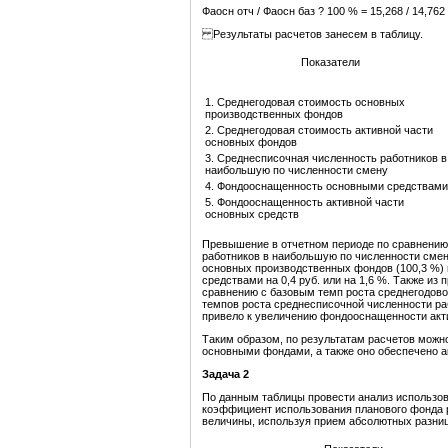
Фаосн отч / Фаосн баз ? 100 % = 15,268 / 14,762
Результаты расчетов занесем в таблицу.
Показатели
1. Среднегодовая стоимость основных
производственных фондов
2. Среднегодовая стоимость активной части
основных фондов
3. Среднесписочная численность работников в
наибольшую по численности смену
4. Фондооснащенность основными средствами
5. Фондооснащенность активной части
основных средств
Превышение в отчетном периоде по сравнению
работников в наибольшую по численности смен
основных производственных фондов (100,3 %)
средствами на 0,4 руб. или на 1,6 %. Также из
сравнению с базовым темп роста среднегодово
темпов роста среднесписочной численности ра
привело к увеличению фондооснащенности актив
Таким образом, по результатам расчетов можн
основными фондами, а также оно обеспечено 
Задача
2
По данным таблицы провести анализ использов
коэффициент использования планового фонда р
величины, используя прием абсолютных разниц