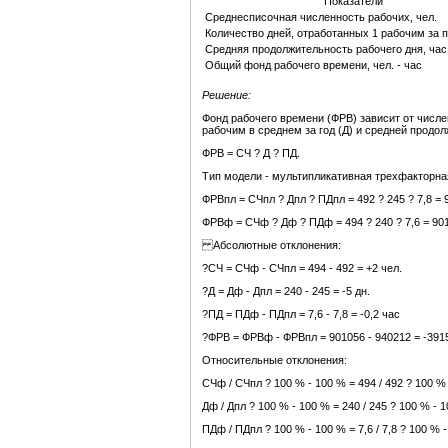
Показатели
Среднесписочная численность рабочих, чел.
Количество дней, отработанных 1 рабочим за п
Средняя продолжительность рабочего дня, час
Общий фонд рабочего времени, чел. - час
Решение:
Фонд рабочего времени (ФРВ) зависит от числе
рабочим в среднем за год (Д) и средней продол
ФРВ = СЧ ? Д ? ПД.
Тип модели - мультипликативная трехфакторна
ФРВпл = СЧпл ? Дпл ? ПДпл = 492 ? 245 ? 7,8 = 
ФРВф = СЧф ? Дф ? ПДф = 494 ? 240 ? 7,6 = 901
Абсолютные отклонения:
?СЧ = СЧф - СЧпл = 494 - 492 = +2 чел.
?Д = Дф - Дпл = 240 - 245 = -5 дн.
?ПД = ПДф - ПДпл = 7,6 - 7,8 = -0,2 час
?ФРВ = ФРВф - ФРВпл = 901056 - 940212 = -3915
Относительные отклонения:
СЧф / СЧпл ? 100 % - 100 % = 494 / 492 ? 100 %
Дф / Дпл ? 100 % - 100 % = 240 / 245 ? 100 % - 
ПДф / ПДпл ? 100 % - 100 % = 7,6 / 7,8 ? 100 % 