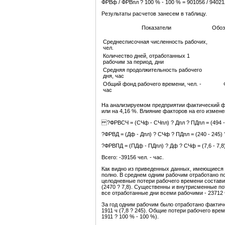
ФРВф / ФРВпл ? 100 % - 100 % = 901056 / 940212
Результаты расчетов занесем в таблицу.
Показатели
Обоз
Среднесписочная численность рабочих,
чел.
Количество дней, отработанных 1
рабочим за период, дни
Средняя продолжительность рабочего
дня, час
Общий фонд рабочего времени, чел. -
час
На анализируемом предприятии фактический фо
или на 4,16 %. Влияние факторов на его изме
?ФРВСЧ = (СЧф - СЧпл) ? Дпл ? ПДпл = (494 - 49
?ФРВД = (Дф - Дпл) ? СЧф ? ПДпл = (240 - 245) ? 
?ФРВПД = (ПДф - ПДпл) ? Дф ? СЧф = (7,6 - 7,8) 
Всего: -39156 чел. - час.
Как видно из приведенных данных, имеющиеся
полно. В среднем одним рабочим отработано по
целодневные потери рабочего времени составили
(2470 ? 7,8). Существенны и внутрисменные пот
все отработанные дни всеми рабочими - 23712 
За год одним рабочим было отработано фактичес
1911 ч (7,8 ? 245). Общие потери рабочего врем
1911 ? 100 % - 100 %).