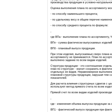
производства продукции в условно-натурально
Оценка выполнения плана по ассортименту мож
- по способу наименьшего процента;
- по удельному весу в общем перечне наимено
- по способу среднего процента по формуле:
,
где ВПа - выполнение плана по ассортименту, 
ВПn - сумма фактически выпускаемых изделий к
ВП0 - плановый выпуск продукции.
При этом изделия, выпускаемые сверх плана и
ассортименту не принимаются. План по ассорт
выполнено задание по всем видам изделий.
Структура продукции - это соотношение отдел
план по структуре - значит сохранить в факт
отдельных ее видов. Неравномерное выполнени
плановой структуры продукции, нарушая тем 
показателей.
Для расчета влияния структурных сдвигов с це
используют метод прямого счета по всем издел
Прямой счет по всем видам изделий производи
,
где - изменения объема выпуска продукции за 
ВП1 - фактический выпуск продукции при факти