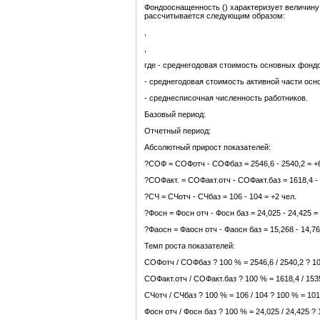
Фондооснащенность () характеризует величину
рассчитывается следующим образом:
,
,
где - среднегодовая стоимость основных фондо
- среднегодовая стоимость активной части ос
- среднесписочная численность работников.
Базовый период:
Отчетный период:
Абсолютный прирост показателей:
?СОФ = СОФотч - СОФбаз = 2546,6 - 2540,2 = +6
?СОФакт. = СОФакт.отч - СОФакт.баз = 1618,4 - 
?СЧ = СЧотч - СЧбаз = 106 - 104 = +2 чел.
?Фосн = Фосн отч - Фосн баз = 24,025 - 24,425 = 
?Фаосн = Фаосн отч - Фаосн баз = 15,268 - 14,76
Темп роста показателей:
СОФотч / СОФбаз ? 100 % = 2546,6 / 2540,2 ? 1
СОФакт.отч / СОФакт.баз ? 100 % = 1618,4 / 153
СЧотч / СЧбаз ? 100 % = 106 / 104 ? 100 % = 10
Фосн отч / Фосн баз ? 100 % = 24,025 / 24,425 ?