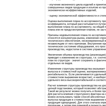
- изучение жизненного цикла изделий и принят
совершенных видов продукции и изъятие из п
экономически неэффективных изделий;
- оценку экономической эффективности и степ
Оценка выполнения плана по ассортименту пр
коэффициента, который рассчитывается путем 
выполнение плана по ассортименту, на общий 
плана или не предусмотренная планом, не засч
Причины недовыполнения плана по ассортимент
относятся конъюнктура рынка, изменение спро
технического обеспечения, несвоевременный в
независящим от него причинам. Внутренние при
техническое состояние оборудования, его прост
производства, недостатки в системе управлен
Увеличение объема производства (реализации)
приводит к изменению ее структуры, т.е. соот
план по структуре - значит сохранить в факт
отдельных ее видов.
Изменение структуры производства оказывает 
выпуска в стоимостной оценке, материалоемко
рентабельность. Если увеличивается удельный 
стоимостном выражении возрастает, и наоборо
удельного веса высокорентабельной и соответ
Расчет влияния структуры производства на ур
цепной подстановки, который позволяет абстра
Такой же результат можно получить и более п
Для расчета влияния структурного фактора на
можно использовать также способ абсолютных 
выпуска продукции в стоимостном выражении 
продукция однородная). Для этого сначала оп
продукции, а затем при плановой и разность 