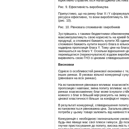
ефективно справляється налагоджена система ри
Рис. 9. Ефективність виробництва
Припустимо, що на ринку благ Х і Y сформувал
ресурси ефективно, то вони вироблятимуть XА і
(рис. 10).
Рис. 10. Рівновага споживачів і виробників
Зустрівшись з такими бюджетними обмеженнями,
максимізуватимуть свою корисність на кривій б
продукції, а споживачі бажають купити XБ одиниц
споживачі бажають купити іншого блага в кількос
надмірна пропозиція блага Y. Тому ціни на благ
зменшаться на благо Y. Оскільки відношення цін 
переміщатися (перекочуватися) вздовж виробничо
вирівняють свою ГНЗ із ціновим співвідношення
Висновки
Однією із особливостей ринкової економіки є те
інших ринках. В умовах вільної конкуренції суку
(рівноваги на всіх ринках).
На встановлення рівноваги впливає взаємозв'язо
пропозицію і навпаки; зміна попиту впливає на п
ринках взаємозамінних благ може існувати стійка
кожного з благ в більшій мірі реагують на зміну 
цінової еластичності більше за коефіцієнт перех
В результаті конкуренції, співвідношення попиту 
встановлюється рівноважна ціна. Загальна рівн
потреба у цьому товарі залежить від наявності і
Конкуренція є необхідною і визначальною умов
будь-яке явище має свої плюси і мінуси. До поз
гнучке пристосування до попиту, висока якість п