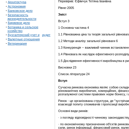
Перевірив: Єфімчук Тетяна Іванівна
·
Архитектура
·
Астрономия
Рівне-2005
·
Банковское дело
·
Зміст
Безопасность
жизнедеятельности
Вступ 3
·
Биржевое дело
·
Ботаника и сельское
1 Основна частина 4
хозяйство
·
1.1 Рівноважна ціна та теорія загальної рівноваг
Бухгалтерский учет и
аудит
·
Валютные отношения
1.2 Методи аналізу загальної рівноваги 6
·
Ветеринария
1.3 Конкуренція -- важливий чинник встановленн
1.4 Рівновага як наслідок ефективного розподілу
1.5 Дослідження ефективності виробництва в рин
Висновки 23
Список літератури 24
Вступ
Сучасна ринкова економіка являє собою складни
різноманітних виробничих, комерційних, фінанс
розгалуженої системи правових норм бізнесу, і
Ринок - це організована структура, де "зустрічаю
взаємодії попиту споживачів і пропозиції виробни
Основні види ринків:
· з погляду відповідності чинному законодавству
· по економічному призначенню об'єктів ринкови
сили, ринок інформації, фінансовий ринок, валют