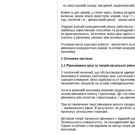
· по просторовій ознаці: місцевий, національний
Кожен із цих ринків, у свою чергу, можна розді
включає ринок землі, верстатів, кормів, газу і т.
хау, патентів і ін.; фінансовий ринок - ринки цін
Окремо взятий конкурентний ринок забезпечує 
найбільш ефективним способом та розподілом 
не враховувалось, як вплине зміна ціни одного бл
існують в ринкових умовах між різними ринками н
Основна мета курсової роботи - висвітлити осно
рівноваги конкурентних ринків та вплив конкуре
економіці.
1 Основна частина
1.1 Рівноважна ціна та теорія загальної рів
У політичній економії, що обслуговувала адмін
економіка в умовах капіталізму мас хаотичний 
саморегулювання. Воно відбувається під впливом
економічних процесів на основі співвідношення п
Хоча в ринковій економіці можливі прорахунки,
основі рівноваги попиту і пропозиції. Діє сис
рівновага між попитом і пропозицією. І ця рівно
При встановленні такої рівноваги випуск продук
-- мінімального рівня. В результаті, як дотепно
пропонує апельсини і навпаки.
Автором теорії загальної рівноваги є відомий 
Лозаннського університету, за походженням фран
Однак особливо став відомим як автор теорії рі
висновків.