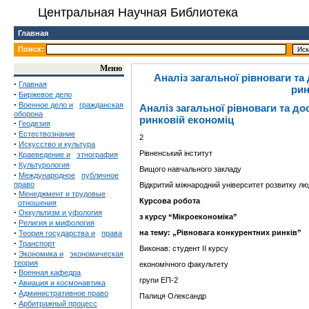
Центральная Научная Библиотека
Главная
Поиск:
Меню
Аналіз загальної рівноваги т
·
Главная
рин
·
Биржевое дело
·
Военное дело и
гражданская
Аналіз загальної рівноваги та д
оборона
ринковій економіц
·
Геодезия
·
Естествознание
2
·
Искусство и культура
·
Рівненський інститут
Краеведение и
этнография
·
Культурология
Вищого навчального закладу
·
Международное
публичное
право
Відкритий міжнародний університет розвитку лю
·
Менеджмент и трудовые
Курсова робота
отношения
·
Оккультизм и уфология
з курсу
“Мікроекономіка”
·
Религия и мифология
·
на тему:
„Рівновага конкурентних ринків”
Теория государства и
права
·
Транспорт
Виконав: студент ІІ курсу
·
Экономика и
экономическая
теория
економічного факультету
·
Военная кафедра
групи ЕП-2
·
Авиация и космонавтика
·
Административное право
Палиця Олександр
·
Арбитражный процесс