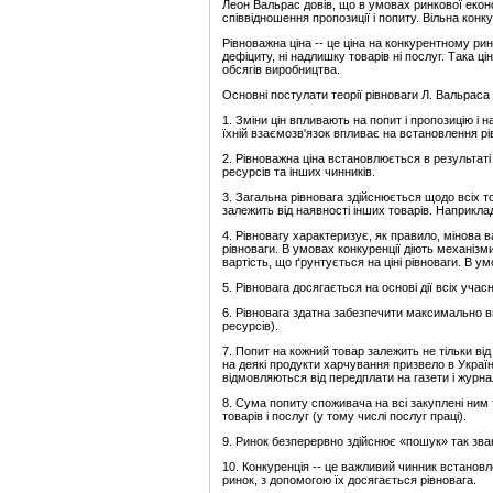
Леон Вальрас довів, що в умовах ринкової екон
співвідношення пропозиції і попиту. Вільна конк
Рівноважна ціна -- це ціна на конкурентному ринк
дефіциту, ні надлишку товарів ні послуг. Така ці
обсягів виробництва.
Основні постулати теорії рівноваги Л. Вальраса 
1. Зміни цін впливають на попит і пропозицію і 
їхній взаємозв'язок впливає на встановлення рі
2. Рівноважна ціна встановлюється в результаті 
ресурсів та інших чинників.
3. Загальна рівновага здійснюється щодо всіх т
залежить від наявності інших товарів. Наприкла
4. Рівновагу характеризує, як правило, мінова ва
рівноваги. В умовах конкуренції діють механізм
вартість, що ґрунтується на ціні рівноваги. В у
5. Рівновага досягається на основі дії всіх учасн
6. Рівновага здатна забезпечити максимально в
ресурсів).
7. Попит на кожний товар залежить не тільки від й
на деякі продукти харчування призвело в Украї
відмовляються від передплати на газети і журнал
8. Сума попиту споживача на всі закуплені ним 
товарів і послуг (у тому числі послуг праці).
9. Ринок безперервно здійснює «пошук» так зва
10. Конкуренція -- це важливий чинник встановле
ринок, з допомогою їх досягається рівновага.