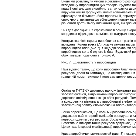
Вище ми розглянули умови ефективного розподіл
вкладень у виробництво цих товарів. Будемо вих
праці і капіталу для виробництва тих самих дво
виручені кошти формують попит і споживають бл
сформували більшість його пропозиції, отримуют
свою чергу, призведе до збільшення попиту на ви
рівноваги дасть змогу визначити ціни, які зрівно
Як і для дослідження ефективності обміну скор
координат відкладемо кількість (в натуральному 
Контрактна лінія (крива виробничих контрактів 
вкладень. Кожна точка (А), яка не лежить на ці
виробництво благ (рис.7). Якщо дві ізокванти п
виробництво хоча б одного із благ. Будь-який 
обох товарів порівняно з точкою А.
Рис. 7. Ефективність у виробництві
Нам відомо також, що коли виробники благ міні
ресурсів (праці та капіталу), що співвідношенн
граничній нормі технологічного заміщення ресур
,
Оскільки ГНТЗЧ/К дорівнює нахилу ізокванти ви
забезпечується, якщо кожний виробник використо
дорівнює співвідношенню цін обох ресурсів. Том
а конкурентна рівновага у виробництві є ефекти
залежить від попиту споживачів на блага (товар
Легко переконатися, що коли ми розпочинаємо р
додатково найняти робітників або орендувати ка
перерозподілити свої ресурси. Зрозуміло також,
Ефективне використання ресурсів допускає, що 
Це витікає із кривої межі(границі) виробничих 
Крива виробничих можливостей (рис. 8) показує 