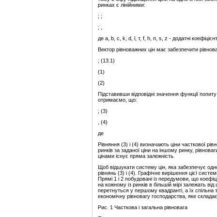
ринках є лінійними:
; ;
; ,
де а, b, с, k, d, l, т, f, h, п, s, z - додатні кое
Вектор рівноважних цін має забезпечити рівнов
; (13.1)
(1)
(2)
Підставивши відповідні значення функції попиту і
отримаємо, що:
; (3)
, (4)
де
Рівняння (3) і (4) визначають ціни часткової рів
ринків за заданої ціни на іншому ринку, рівноваг
цінами існує пряма залежність.
Щоб відшукати систему цін, яка забезпечує одн
рівнянь (3) і (4). Графічне вирішення цієї системи 
Прямі 1 і 2 побудовані із передумови, що коефіці
на кожному із ринків в більшій мірі залежать від 
перетнуться у першому квадранті, а їх спільна 
економічну рівновагу господарства, яке складаєт
Рис. 1 Часткова і загальна рівновага