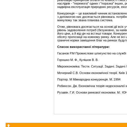
реалізацію принципом оплати по кількості і якос
наслідків - "перемога" одних і "поразка" інших,
надмірна експлуатація природних ресурсів, екол
Конкуренція -- це важливий чинник встановлення 
з допомогою них досягається рівновага. потрібн
минулому так звана планова система.
Отже, рівновага досягається на основі дії всіх
рівень задоволення потреб (безумовно, за наявн
його ціни, а й від цін на всі інші товари. Конкур
обсягу пропозиції на кожному ринку. Але не всі ц
граничні норми заміщення благ на ринках будуть
Список використаної літератури:
Гасанов Р.М Промислове шпигунство на службі м
Горошко М. Ф., Кулішов В. В.
Мікроекономіка: Тести. Ситуації. Задачі. Задачі /
Мочерний С.В. Основи економічної теорії. Київ 
Портер. М Міжнародна конкуренція. М.:1994
Робинсон. Дж. Економічна теорія недосконалої к
Рузавін. Г.И. Основи ринкової економіки. М.: Ю