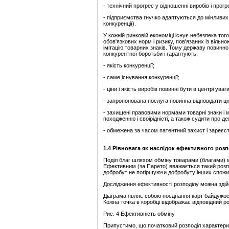
- технічний прогрес у відношенні виробів і прогр
- підприємства гнучко адаптуються до мінливих 
конкуренції).
У кожній ринковій економіці існує небезпека то
обов'язкових норм і ризику, пов'язаних із вільн
імітацію товарних знаків. Тому державу повин
конкурентної боротьби і гарантують:
- якість конкуренції;
- саме існування конкуренції;
- ціни і якість виробів повинні бути в центрі уваг
- запропонована послуга повинна відповідати ці
- захищені правовими нормами товарні знаки і 
походженню і своірідністі, а також судити про деяк
- обмежена за часом патентний захист і зареєст
.
1.
4
Рівновага як наслідок ефективного розп
Поділ благ шляхом обміну товарами (благами)
Ефективним (за Парето) вважається такий розпо
добробут не погіршуючи добробуту інших спожи
Дослідження ефективності розподілу можна здій
Діаграма являє собою поєднання карт байдужості
Кожна точка в коробці відображає відповідний 
Рис. 4 Ефективність обміну
Припустимо, що початковий розподіл характериз