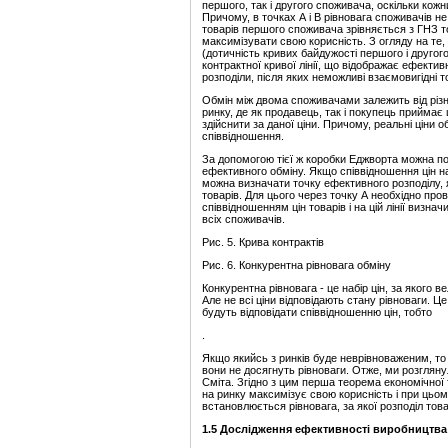
першого, так і другого споживача, оскільки кож
Причому, в точках А і В рівновага споживачів не
товарів першого споживача зрівняється з ГНЗ то
максимізувати свою корисність. З огляду на те,
(дотичність кривих байдужості першого і другог
контрактної кривої лінії, що відображає ефектив
розподіли, після яких неможливі взаємовигідні то
Обмін між двома споживачами залежить від різн
ринку, де як продавець, так і покупець приймає 
здійснити за даної ціни. Причому, реальні ціни
співвідношення.
За допомогою тієї ж коробки Еджворта можна пока
ефективного обміну. Якщо співвідношення цін на 
можна визначати точку ефективного розподілу, 
товарів. Для цього через точку А необхідно пров
співвідношенням цін товарів і на цій лінії визнач
всіх споживачів.
Рис. 5. Крива контрактів
Рис. 6. Конкурентна рівновага обміну
Конкурентна рівновага - це набір цін, за якого 
Але не всі ціни відповідають стану рівноваги. Ц
будуть відповідати співвідношенню цін, тобто
.
Якщо якийсь з ринків буде неврівноваженим, то
вони не досягнуть рівноваги. Отже, ми розглян
Сміта. Згідно з цим перша теорема економічної 
на ринку максимізує свою корисність і при цьому
встановлюється рівновага, за якої розподіл тов
1.
5
Дослідження е
фективн
ості
виробництва