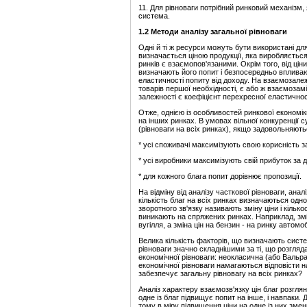
11. Для рівноваги потрібний ринковий механізм,
система.
1.
2
Методи а
наліз
у
загальної рівноваги
Одні й ті ж ресурси можуть бути використані дл
визначається ціною продукції, яка виробляється 
ринків є взаємопов'язаними. Окрім того, від ці
визначають його попит і безпосередньо впливают
еластичності попиту від доходу. На взаємозалеж
товарів першої необхідності, є або ж взаємоза
залежності є коефіцієнт перехресної еластичнос
Отже, однією із особливостей ринкової економік
на інших ринках. В умовах вільної конкуренції с
(рівноваги на всіх ринках), якщо задовольняють
* усі споживачі максимізують свою корисність 
* усі виробники максимізують свій прибуток за д
* для кожного блага попит дорівнює пропозиції.
На відміну від аналізу часткової рівноваги, анал
кількість благ на всіх ринках визначаються одн
зворотного зв'язку називають зміну ціни і кілько
виникають на спряжених ринках. Наприклад, змі
вугілля, а зміна цін на бензин - на ринку автомобіл
Велика кількість факторів, що визначають систе
рівноваги значно складнішими за ті, що розгляда
економічної рівноваги: неокласична (або Вальр
економічної рівноваги намагаються відповісти н
забезпечує загальну рівновагу на всіх ринках?
Аналіз характеру взаємозв'язку цін благ розгля
одне із благ підвищує попит на інше, і навпаки.
тому в міру підвищення ціни на одне із них змен