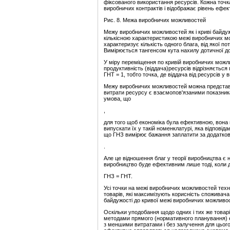
фіксованого використання ресурсів. Кожна точка
виробничих контрактів і відображає рівень ефек
Рис. 8. Межа виробничих можливостей
Межу виробничих можливостей як і криві байдуж
кількісною характеристикою межі виробничих м
характеризує кількість одного блага, від якої п
Вимірюється тангенсом кута нахилу дотичної до 
У міру переміщення по кривій виробничих можли
продуктивність (віддача)ресурсів відрізняється п
ГНТ = 1, тобто точка, де віддача від ресурсів у
Межу виробничих можливостей можна представити
витрати ресурсу є взаємопов'язаними показни
умова, що
,
для того щоб економіка була ефективною, вона 
випускати їх у такій номенклатурі, яка відповід
що ГНЗ вимірює бажання заплатити за додатков
.
Але це відношення благ у теорії виробництва є 
виробництво буде ефективним лише тоді, коли д
ГНЗ = ГНТ.
Усі точки на межі виробничих можливостей техно
товарів, які максимізують корисність споживача.
байдужості до кривої межі виробничих можливос
Оскільки уподобання щодо одних і тих же товарів
методами прямого (нормативного планування) є
з меншими витратами і без залучення для цього