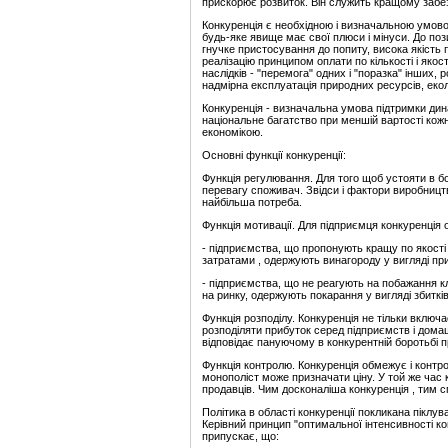
прискорює розвиток. Він служить кращому забе
Конкуренція є необхідною і визначальною умов
будь-яке явище має свої плюси і мінуси. До поз
гнучке пристосування до попиту, висока якість п
реалізацію принципом оплати по кількості і якос
наслідків - "перемога" одних і "поразка" інших,
надмірна експлуатація природних ресурсів, екол
Конкуренція - визначальна умова підтримки дина
національне багатство при меншій вартості кожн
економікою.
Основні функції конкуренції:
Функція регулювання. Для того щоб устояти в б
перевагу споживач. Звідси і фактори виробництва
найбільша потреба.
Функція мотивації. Для підприємця конкуренція 
- підприємства, що пропонують кращу по якост
затратами , одержують винагороду у вигляді приб
- підприємства, що не реагують на побажання к
на ринку, одержують покарання у вигляді збитків
Функція розподілу. Конкуренція не тільки включа
розподіляти прибуток серед підприємств і домаш
відповідає пануючому в конкурентній боротьбі 
Функція контролю. Конкуренція обмежує і контр
монополіст може призначати ціну. У той же час
продавців. Чим досконаліша конкуренція , тим с
Політика в області конкуренції покликана піклув
Керівний принцип "оптимальної інтенсивності конк
припускає, що: