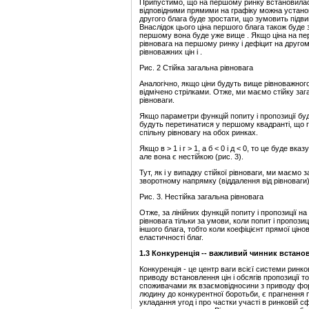
Припустимо, що на першому ринку встановилась рі
відповідними прямими на графіку можна установ
другого блага буде зростати, що зумовить підви
Внаслідок цього ціна першого блага також буде 
першому вона буде уже вище . Якщо ціна на пе
рівновага на першому ринку і дефіцит на другом
рівноважних цін і .
Рис. 2 Стійка загальна рівновага
Аналогічно, якщо ціни будуть вище рівноважног
відмічено стрілками. Отже, ми маємо стійку зага
рівноваги.
Якщо параметри функцій попиту і пропозиції будуть 
будуть перетинатися у першому квадранті, що го
спільну рівновагу на обох ринках.
Якщо в > 1 і г > 1, а б < 0 і д < 0, то це буде в
але вона є нестійкою (рис. 3).
Тут, як і у випадку стійкої рівноваги, ми маємо 
зворотному напрямку (віддалення від рівноваги)
Рис. 3. Нестійка загальна рівновага
Отже, за лінійних функцій попиту і пропозиції н
рівновага тільки за умови, коли попит і пропозиці
іншого блага, тобто коли коефіцієнт прямої ціно
еластичності благ.
1.3
Конкуренція --
важливий чинник встанов
Конкуренція - це центр ваги всієї системи ринк
приводу встановлення цін і обсягів пропозиції т
споживачами як взаємовідносини з приводу фор
людину до конкурентної боротьби, є прагнення 
укладання угод і про частки участі в ринковій 