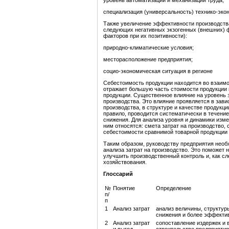
уровень автоматизации и механизации труда;
специализация (универсальность) технико-эко
Также увеличение эффективности производства
следующих негативных экзогенных (внешних) ф
факторов при их позитивности):
природно-климатические условия;
месторасположение предприятия;
социо-экономическая ситуация в регионе
Себестоимость продукции находится во взаимо
отражает большую часть стоимости продукции 
продукции. Существенное влияние на уровень 
производства. Это влияние проявляется в зави
производства, в структуре и качестве продукции
правило, проводится систематически в течени
снижения.
Для анализа уровня и динамики изме
ним относятся: смета затрат на производство,
себестоимости сравнимой товарной продукции и
Таким образом, руководству предприятия нео
анализа затрат на производство. Это поможет н
улучшить производственный контроль и, как с
хозяйствования.
Глоссарий
№
Понятие
Определение
п/
п
1
Анализ затрат
анализ величины, структур
снижения и более эффекти
2
Анализ затрат
сопоставление издержек и 