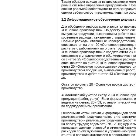
Таким образом исходя из вышесказанного можн
роль в системе управления предприятием. Прак
оценки реальной себестоимости нельзя правил
оценка себестоимости возможна лишь при эфф
1.2 Информационное обеспечение анализа з
Для обобщения информации о затратах производ
«Основное производство». По дебету этого сч
выпуском продукции, выполнением работ и ока
косвенные расходы, связанные с управлением и
Прямые расходы, связанные непосредственно с
списываются на счет 20 «Основное производст
расчетов с работниками по оплате труда и др.
«Основное производство» с кредита счета 23 
связанные с управлением и обслуживанием про
со счетов 25 «Общепроизводственные расходы
списываются на счет 20 «Основное производств
счета 20 «Основное производство» отражаютс
производством продукции, выполненных работ 
производство» в дебет счетов 43 «Готовая прод
др.
Остаток по счету 20 «Основное производство»
производства.
Аналитический учет по счету 20 «Основное пр
продукции (работ, услуг). Если формирование
ведется на счетах 20 - 39, то аналитический у
по подразделениям организации.
Основными источниками информации для прове
реализованной продукции являются статистичес
производство и реализацию продукции (работ,
на оплату труда»; ведомость № 12, 15; журналы
продукции; данные плановой и отчетной кальк
расходов по обслуживанию и управлению произв
отчеты о расходе материалов в сопоставлении с