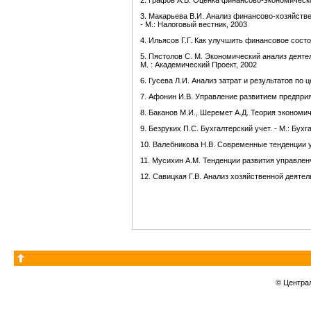
2. Графов А.В. Оценка финансово-экономическо
3. Макарьева В.И. Анализ финансово-хозяйстве
- М.: Налоговый вестник, 2003
4. Ильясов Г.Г. Как улучшить финансовое состо
5. Пястолов С. М. Экономический анализ деятел
М. : Академический Проект, 2002
6. Гусева Л.И. Анализ затрат и результатов по 
7. Афонин И.В. Управление развитием предприят
8. Баканов М.И., Шеремет А.Д. Теория экономич
9. Безруких П.С. Бухгалтерский учет. - М.: Бухг
10. Валебникова Н.В. Современные тенденции у
11. Мусихин А.М. Тенденции развития управленч
12. Савицкая Г.В. Анализ хозяйственной деятел
© Центра