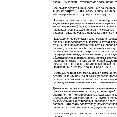
более 12 месяцев и стоимостью более 10 000 р
Все другие затраты, не входящие в ранее пере
«Прочие затраты». Это налоги, сборы, отчисле
командировки, оплата услуг связи и другое.
При классификации затрат учитываются различ
выделяются расходы основные и накладные. О
непосредственно (сырье, основные и вспомогат
производственных рабочих и др.). Накладные -
расходы, участвующие в общих затратах по уп
Подразделение расходов на основные и наклад
продукции предполагает выделение затрат пр
отношение к производству конкретных видов п
энергия, основная заработная плата производс
основными. Косвенные затраты связаны с произ
распределены между ними косвенно, пропорцио
общезаводские и внепроизводственные расход
пропорционально, например, основной заработ
показателю Пястолов С. М. Экономический анали
Пястолов. М. : Академический Проект, 2002.
В зависимости от взаимодействия с изменение
переменные (их называют также условно-посто
независящие от изменения объема производства
пропорциональной зависимости от изменения 
Деление затрат на постоянные и переменные в
прямые материальные затраты, а также заработ
энергия относятся к переменным расходам и з
издержкам, которые не зависят от изменения о
амортизационные отчисления, арендная плата,
расходы. Это взаимодействие учитывается при
наличия остатков готовой продукции на складе
Классификация затрат на постоянные и переме
фирмы.