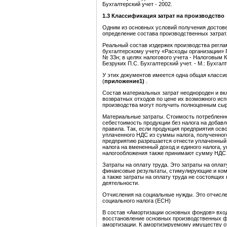
Бухгалтерский учет - 2002.
1.3
Классификация затрат на производство
Одним из основных условий получения достов
определение состава производственных затрат
Реальный состав издержек производства регла
бухгалтерскому учету «Расходы организации» 
№ 33н; в целях налогового учета - Налоговым 
Безруких П.С. Бухгалтерский учет. - М.: Бухгалт
У этих документов имеется одна общая класс
(
приложение1)
.
Состав материальных затрат неоднороден и вк
возвратных отходов по цене их возможного исп
производства могут получить полноценным сыр
Материальные затраты. Стоимость потребленно
себестоимость продукции без налога на добавл
правила. Так, если продукция предприятия осв
уплаченного НДС из суммы налога, полученног
предприятию разрешается отнести уплаченный
налога на вмененный доход и единого налога,
налогообложения также принимают сумму НДС 
Затраты на оплату труда. Это затраты на опла
финансовые результаты, стимулирующие и ко
а также затраты на оплату труда не состоящих
деятельности.
Отчисления на социальные нужды. Это отчисле
социального налога (ЕСН)
В состав «Амортизации основных фондов» вхо
восстановление основных производственных фо
амортизации. К амортизируемому имуществу от