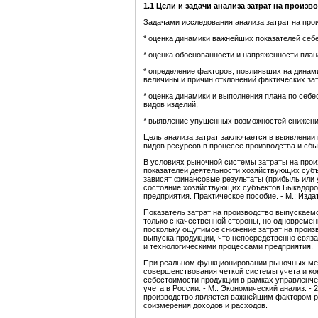
1.1
Цели и задачи анализа затрат на произв
Задачами исследования анализа затрат на про
* оценка динамики важнейших показателей себ
* оценка обоснованности и напряженности план
* определение факторов, повлиявших на динам
величины и причин отклонений фактических зат
* оценка динамики и выполнения плана по себе
видов изделий,
* выявление упущенных возможностей снижени
Цель анализа затрат заключается в выявлени
видов ресурсов в процессе производства и сбы
В условиях рыночной системы затраты на прои
показателей деятельности хозяйствующих субъ
зависят финансовые результаты (прибыль или 
состояние хозяйствующих субъектов Быкадоров
предприятия. Практическое пособие. - М.: Изд
Показатель затрат на производство выпускаем
только с качественной стороны, но одновремен
поскольку ощутимое снижение затрат на произв
выпуска продукции, что непосредственно свя
и технологическими процессами предприятия.
При реальном функционировании рыночных мех
совершенствования четкой системы учета и кон
себестоимости продукции в рамках управленче
учета в России. - М.: Экономический анализ. -
производство является важнейшим фактором р
соизмерения доходов и расходов.