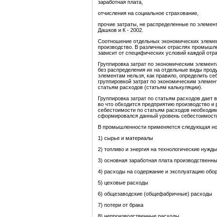
заработная плата,
отчисления на социальное страхование,
прочие затраты, не распределенные по элемент
Дашков и К - 2002.
Соотношение отдельных экономических элемент
производство. В различных отраслях промышле
зависит от специфических условий каждой отра
Группировка затрат по экономическим элемен
без распределения их на отдельные виды прод
элементам нельзя, как правило, определить с
группировкой затрат по экономическим элемен
статьям расходов (статьям калькуляции).
Группировка затрат по статьям расходов дает в
во что обходится предприятию производство и 
себестоимости по статьям расходов необходим
сформировался данный уровень себестоимости,
В промышленности применяется следующая но
1) сырье и материалы
2) топливо и энергия на технологические нужды
3) основная заработная плата производственн
4) расходы на содержание и эксплуатацию обо
5) цеховые расходы
6) общезаводские (общефабричные) расходы
7) потери от брака
8) непроизводственные расходы.