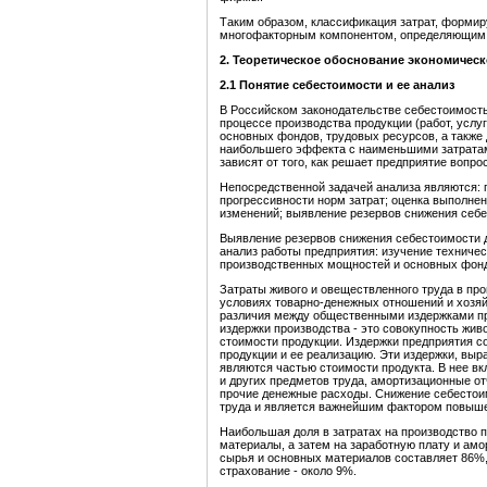
Таким образом, классификация затрат, форми
многофакторным компонентом, определяющим
2.
Т
еоретическое обоснование экономическ
2.1 Понятие себестоимости и ее анализ
В Российском законодательстве себестоимость
процессе производства продукции (работ, услуг
основных фондов, трудовых ресурсов, а также 
наибольшего эффекта с наименьшими затратам
зависят от того, как решает предприятие вопр
Непосредственной задачей анализа являются: 
прогрессивности норм затрат; оценка выполнен
изменений; выявление резервов снижения себе
Выявление резервов снижения себестоимости 
анализ работы предприятия: изучение техничес
производственных мощностей и основных фондо
Затраты живого и овеществленного труда в про
условиях товарно-денежных отношений и хозя
различия между общественными издержками пр
издержки производства - это совокупность жив
стоимости продукции. Издержки предприятия с
продукции и ее реализацию. Эти издержки, вы
являются частью стоимости продукта. В нее вк
и других предметов труда, амортизационные от
прочие денежные расходы. Снижение себестои
труда и является важнейшим фактором повыше
Наибольшая доля в затратах на производство 
материалы, а затем на заработную плату и ам
сырья и основных материалов составляет 86%,
страхование - около 9%.