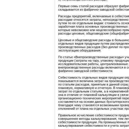
Первые семь статей расходов образуют фабри
складывается из фабрично-заводской себестои
Расходы предприятий, включаемые в себестоим
расходам относятся затраты, непосредственн
путем по ее отдельным видам: стоимость основ
заработная плата основных производственных 
которые невозможно или нецелесообразно прям
расходы цеховые, общезаводские (общефабрич
Цеховые и общезаводские расходы в большинс
отдельных видов продукции путем распределе
производственных расходов (без доплат по пр
эксплуатацию оборудования.
По статье «Внепроизводственные расходы» уч
продукции (затраты на тару, упаковку продукции
исследовательские работы, централизованные ра
внепроизводственные расходы включаются в с
фабрично-заводской себестоимости.
Себестоимость отдельных видов продукции опр
показывается величина затрат на производств
по статьям расходов, принятым в данной отра
плановую, нормативную и отчетную. В планово
затрат по отдельным статьям, а в нормативно
она в отличие от плановой калькуляции в связ
организационно-технических мероприятий пере
составляется на основе данных бухгалтерског
благодаря чему становятся возможными прове
отклонений от плана на отдельных участках пр
Правильное исчисление себестоимости продукц
совершеннее методы калькулирования, тем ле
себестоимости продукции. На промышленных п
калькулирования себестоимости и учета затрат