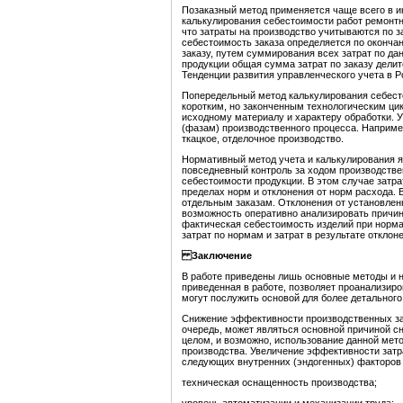
Позаказный метод применяется чаще всего в и
калькулирования себестоимости работ ремонтно
что затраты на производство учитываются по з
себестоимость заказа определяется по окончан
заказу, путем суммирования всех затрат по да
продукции общая сумма затрат по заказу дели
Тенденции развития управленческого учета в Ро
Попередельный метод калькулирования себест
коротким, но законченным технологическим ци
исходному материалу и характеру обработки. 
(фазам) производственного процесса. Например
ткацкое, отделочное производство.
Нормативный метод учета и калькулирования я
повседневный контроль за ходом производстве
себестоимости продукции. В этом случае затра
пределах норм и отклонения от норм расхода. 
отдельным заказам. Отклонения от установлен
возможность оперативно анализировать причин
фактическая себестоимость изделий при норм
затрат по нормам и затрат в результате откло
Заключение
В работе приведены лишь основные методы и н
приведенная в работе, позволяет проанализиро
могут послужить основой для более детального 
Снижение эффективности производственных за
очередь, может являться основной причиной 
целом, и возможно, использование данной мет
производства. Увеличение эффективности затр
следующих внутренних (эндогенных) факторов
техническая оснащенность производства;