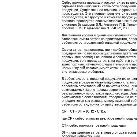
Себестоимость продукции находится во взаимо
отражает большую часть стоимости продукции 
продукции. Существенное влияние на уровень 
производства. Это влияние проявляется в зави
производства, в структуре и качестве продукции
правило, проводится систематически в течени
снижения Быкадоров В.Л., Алексеев П.Д. Фина
пособие. - М.: Издательство "ПРИОР", 2003.
Для анализа уровня и динамики изменения стои
относятся: смета затрат на производство, себ
себестоимости сравнимой товарной продукции и
Смета затрат на производство - наиболее общ
предприятия по его производственной деятельн
первых, все расходы основного и вспомогатель
продукции; во-вторых, затраты на работы и у
транспортные, научно-исследовательские и прое
новых изделий независимо от источника их воз
внутризаводского оборота.
В себестоимость товарной продукции включают
продукции в разрезе калькуляционных статей 
себестоимости товарной за вычетом повышенны
возмещаемых за счет фонда освоения новой те
реализованной из остатков прошлого года. Зат
включаются в себестоимость товарной, но не 
определяются как разница между плановой себ
себестоимостью, принятой при утверждении це
СР = СТ - ЗН + (СП2 - СП1),
где СР - себестоимость реализованной продук
СТ - себестоимость товарной продукции
ЗН - повышенные затраты первого года массов
освоения новой техники