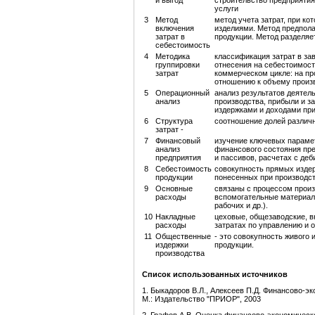
и выгод
строительство предприятия
услуги
3
Метод
метод учета затрат, при к
включения
изделиями. Метод предпола
затрат в
продукции. Метод разделяе
себестоимость
4
Методика
классификация затрат в зав
группировки
отнесения на себестоимост
затрат
коммерческом цикле: на пр
отношению к объему произ
5
Операционный
анализ результатов деятел
анализ
производства, прибыли и з
издержками и доходами пр
6
Структура
соотношение долей различн
затрат -
7
Финансовый
изучение ключевых параме
анализ
финансового состояния пре
предприятия
и пассивов, расчетах с деб
8
Себестоимость
совокупность прямых издер
продукции
понесенных при производст
9
Основные
связаны с процессом произ
расходы
вспомогательные материалы
рабочих и др.).
10
Накладные
цеховые, общезаводские, в
расходы
затратах по управлению и 
11
Общественные
- это совокупность живого
издержки
продукции.
производства
Список использованных источников
1. Быкадоров В.Л., Алексеев П.Д. Финансово-э
М.: Издательство "ПРИОР", 2003