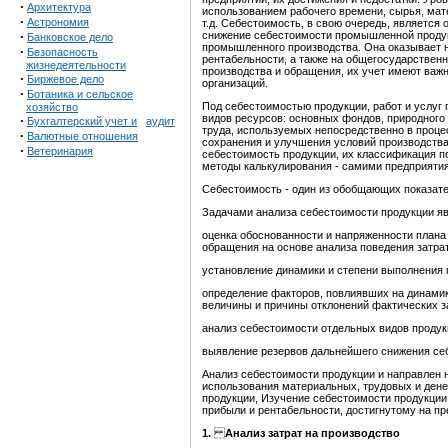
·
Архитектура
использованием рабочего времени, сырья, мат
·
Астрономия
т.д. Себестоимость, в свою очередь, является
·
снижение себестоимости промышленной продук
Банковское дело
промышленного производства. Она оказывает н
·
Безопасность
рентабельности, а также на общегосударствен
жизнедеятельности
производства и обращения, их учет имеют важ
·
Биржевое дело
организаций.
·
Ботаника и сельское
Под себестоимостью продукции, работ и услу
хозяйство
видов ресурсов: основных фондов, природного 
·
Бухгалтерский учет и
аудит
труда, используемых непосредственно в процес
·
Валютные отношения
сохранения и улучшения условий производства
·
Ветеринария
себестоимость продукции, их классификация п
методы калькулирования - самими предприяти
Себестоимость - один из обобщающих показат
Задачами анализа себестоимости продукции я
оценка обоснованности и напряженности плана
обращения на основе анализа поведения затрат
установление динамики и степени выполнения 
определение факторов, повлиявших на динамик
величины и причины отклонений фактических з
анализ себестоимости отдельных видов продук
выявление резервов дальнейшего снижения се
Анализ себестоимости продукции и направлен
использования материальных, трудовых и дене
продукции, Изучение себестоимости продукции
прибыли и рентабельности, достигнутому на пр
1.
А
нализ затрат на производство