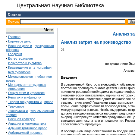
Центральная Научная Библиотека
Главная
Поиск:
Меню
Анализ за
·
Главная
·
Биржевое дело
Анализ затрат на производство
·
Военное дело и
гражданская
оборона
21
·
Геодезия
·
Естествознание
·
Искусство и культура
по дисциплине Эко
·
Краеведение и
этнография
Анализ
·
Культурология
·
Международное
публичное
Введение
право
·
В современной, быстро меняющейся, обстанов
Менеджмент и трудовые
постоянно проводить анализ деятельности фир
отношения
принятия решений необходима исходная инфор
·
Оккультизм и уфология
экономических показателей, одним из которых 
·
Религия и мифология
этот показатель является одним из наиболее в
·
Теория государства и
права
уделяют внимания? Главными задачами развит
·
повышение эффективности производства, а так
Транспорт
международном рынках. Чтобы выдержать остр
·
Экономика и
экономическая
должно выгодно выделятся на фоне предприятий
теория
очередь интересует качество продукции и ее ц
·
Военная кафедра
выгоднее для покупателя и предприятия. Резер
·
Авиация и космонавтика
себестоимости продукции.
·
Административное право
В обобщенном виде себестоимость продукции о
·
Арбитражный процесс
предприятий, их достижения и недостатки. Уро