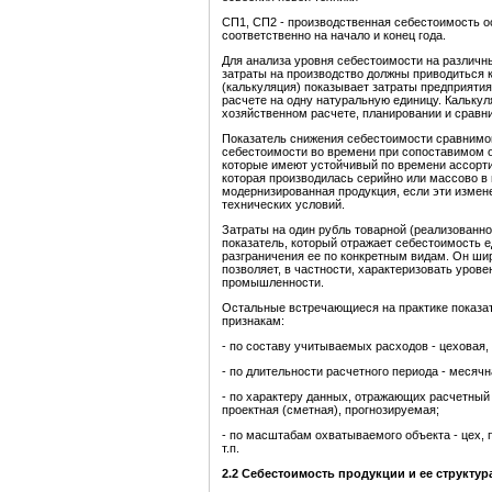
СП1, СП2 - производственная себестоимость ос
соответственно на начало и конец года.
Для анализа уровня себестоимости на различн
затраты на производство должны приводиться 
(калькуляция) показывает затраты предприятия
расчете на одну натуральную единицу. Кальку
хозяйственном расчете, планировании и сравн
Показатель снижения себестоимости сравнимо
себестоимости во времени при сопоставимом о
которые имеют устойчивый по времени ассорт
которая производилась серийно или массово в
модернизированная продукция, если эти измен
технических условий.
Затраты на один рубль товарной (реализованн
показатель, который отражает себестоимость 
разграничения ее по конкретным видам. Он ши
позволяет, в частности, характеризовать урове
промышленности.
Остальные встречающиеся на практике показа
признакам:
- по составу учитываемых расходов - цеховая,
- по длительности расчетного периода - месячна
- по характеру данных, отражающих расчетный 
проектная (сметная), прогнозируемая;
- по масштабам охватываемого объекта - цех, 
т.п.
2.2 Себестоимость продукции и ее структур