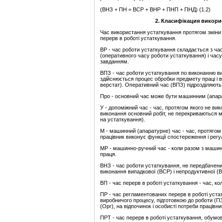
(ВНЗ + ПН = ВСР + ВНР + ПНП + ПНД) (1.2)
2. Класифікация викори
Час використання устаткування протягом зміни (
перерв в роботі устаткування.
ВР - час роботи устаткування складається з ч
(оперативного часу роботи устаткування) і час
завданням.
ВПЗ - час роботи устаткування по виконанню ви
здійснюється процес обробки предмету праці і в
верстат). Оперативний час (ВПЗ) підрозділяють 
Про - основний час може бути машинним (апар
У - допоміжний час - час, протягом якого не вик
виконання основний робіт, не перекриваються 
на устаткування).
М - машинний (апаратурне) час - час, протягом
працівник виконує функції спостереження і рег
МР - машинно-ручний час - коли разом з маши
праця.
ВНЗ - час роботи устаткування, не передбачен
виконання випадкової (ВСР) і непродуктивної (
ВП - час перерв в роботі устаткування - час, к
ПР - час регламентованих перерв в роботі уста
виробничого процесу, підготовкою до роботи (П
(Орг), на відпочинок і особисті потреби працівн
ПРТ - час перерв в роботі устаткування, обумо