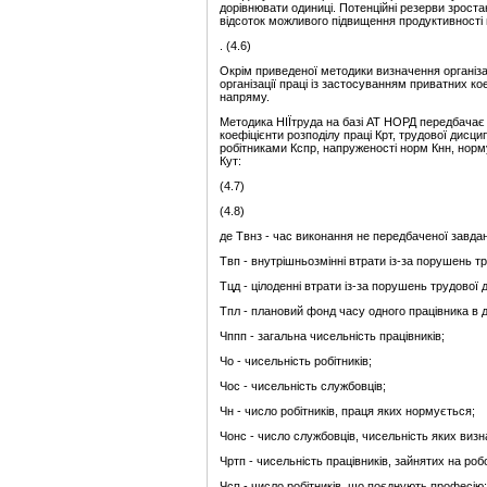
дорівнювати одиниці. Потенційні резерви зрост
відсоток можливого підвищення продуктивності 
. (4.6)
Окрім приведеної методики визначення організац
організації праці із застосуванням приватних ко
напряму.
Методика НІЇтруда на базі АТ НОРД передбачає 
коефіцієнти розподілу праці Крт, трудової дисци
робітниками Кспр, напруженості норм Кнн, норму
Кут:
(4.7)
(4.8)
де Твнз - час виконання не передбаченої завда
Твп - внутрішньозмінні втрати із-за порушень т
Тцд - цілоденні втрати із-за порушень трудової 
Тпл - плановий фонд часу одного працівника в д
Чппп - загальна чисельність працівників;
Чо - чисельність робітників;
Чос - чисельність службовців;
Чн - число робітників, праця яких нормується;
Чонс - число службовців, чисельність яких виз
Чртп - чисельність працівників, зайнятих на ро
Чсп - число робітників, що поєднують професію;