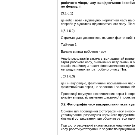
робочого місця, часу на відпочинок і особи
по формулі:
(3.1.6.1)
де аобс і аотл - відповідно, нормативи часу на 
потреби у відсотках від оперативного часу. Піс
і (3.1.6.2)
Отримані дані дозволяють скласти фактичний і 
Таблиця 1
Баланс витрат робочого часу
Аналіз результатів закінчується зазвичай визна
втрат робочого часу, викликаних недоліками в о
працівника Кпнд, а також рівня можливого підви
непродуктивних витрат робочого часу Ппт:
, (3.1.6.3)
де і і - відповідно, фактичний і нормативний час 
фактичний час втрат, не залежних і залежних ві
Пропозиції по усуненню виявлених втрат і непр
аналізу витрат, зіставлення фактичної і проектова
3.2. Фотографія часу використання устатку
Основні цілі проведення фотографії часу вико
устаткування, розрахунок норм його продуктивн
кількості устаткування, що обслуговується одни
При фотографуванні визначається машинно- (апп
часу роботи устаткування за участю працівника),