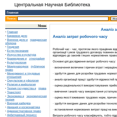
Центральная Научная Библиотека
Главная
Поиск:
Меню
Аналіз з
·
Главная
·
Биржевое дело
Аналіз затрат робочого часу
·
Военное дело и
гражданская
оборона
·
Геодезия
Робочий час - час, протягом якого працівник ві
·
Естествознание
організації і умов трудового договору повинен ви
·
Искусство и культура
відповідно до законів і інших нормативних право
·
Краеведение и
этнография
Основні цілі дослідження витрат робочого часу:
·
Культурология
·
Международное
публичное
· визначення величини і причин втрат і нераціо
право
·
Менеджмент и трудовые
· здобуття даних для розробки трудових нормати
отношения
· аналіз організації праці і здобуття відомосте
·
Оккультизм и уфология
·
Религия и мифология
· оцінка раціональності використовуваних прийом
·
Теория государства и
права
· вивчення і аналіз часу використання устаткув
·
Транспорт
·
Экономика и
экономическая
· оцінка якості вживаних трудових норм, причи
теория
·
Военная кафедра
· здобуття вихідних даних для розробки технолог
·
Авиация и космонавтика
· встановлення нормованих витрат праці на вик
·
Административное право
·
Арбитражный процесс
Витрати робочого часу класифікують, тобто підро