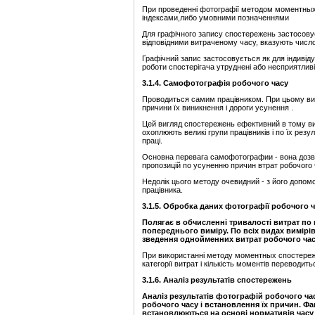
При проведенні фотографії методом моментных
індексами,либо умовними позначеннями
Для графічного запису спостережень застосову
відповідними витраченому часу, вказують число 
Графічний запис застосовується як для індивіду
роботи спостерігача утруднені або несприятливі (п
3.1.4. Самофотографія робочого часу
Проводиться самим працівником. При цьому вия
причини їх виникнення і дороги усунення .
Цей вигляд спостережень ефективний в тому в
охоплюють великі групи працівників і по їх рез
праці.
Основна перевага самофотографии - вона дозв
пропозицій по усуненню причин втрат робочого 
Недолік цього методу очевидний - з його допомо
працівника.
3.1.5. Обробка даних фотографії робочого 
Полягає в обчисленні тривалості витрат по 
попереднього виміру. По всіх видах вимірі
зведення однойменних витрат робочого час
При використанні методу моментных спостереже
категорії витрат і кількість моментів переводить
3.1.6. Аналіз результатів спостережень
Аналіз результатів фотографій робочого ча
робочого часу і встановлення їх причин. Ф
встановлюються на основі нормативів часу 