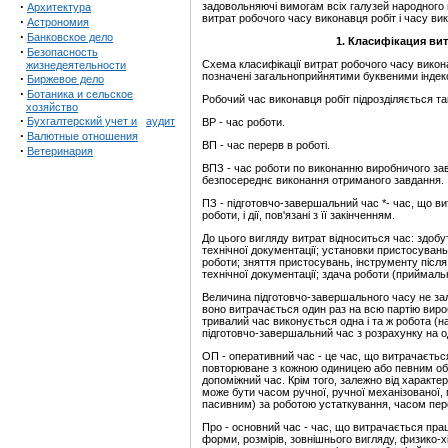
·
задовольняючі вимогам всіх галузей народного 
Архитектура
витрат робочого часу виконавця робіт і часу ви
·
Астрономия
·
Банковское дело
1. Класифікация ви
·
Безопасность
Схема класифікації витрат робочого часу викона
жизнедеятельности
позначені загальноприйнятими буквеними індек
·
Биржевое дело
·
Ботаника и сельское
Робочий час виконавця робіт підрозділяється т
хозяйство
·
Бухгалтерский учет и
аудит
ВР - час роботи.
·
Валютные отношения
ВП - час перерв в роботі.
·
Ветеринария
ВПЗ - час роботи по виконанню виробничого зав
безпосереднє виконання отриманого завдання.
ПЗ - підготовчо-завершальний час *- час, що в
роботи, і дії, пов'язані з її закінченням.
До цього вигляду витрат відноситься час: здобу
технічної документації; установки пристосувань
роботи; зняття пристосувань, інструменту післ
технічної документації; здача роботи (приймальни
Величина підготовчо-завершального часу не за
воно витрачається один раз на всю партію виро
тривалий час виконується одна і та ж робота (на
підготовчо-завершальний час з розрахунку на о
ОП - оперативний час - це час, що витрачаєтьс
повторюване з кожною одиницею або певним об'є
допоміжний час. Крім того, залежно від характе
може бути часом ручної, ручної механізованої,
пасивним) за роботою устаткування, часом пере
Про - основний час - час, що витрачається праців
форми, розмірів, зовнішнього вигляду, физико-х