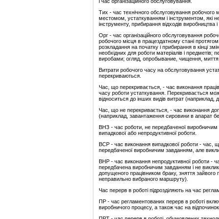
і час організаційного обслуговування.
Тих - час технічного обслуговування робочого 
местомом, устаткуванням і інструментом, які н
інструменту, прибирання відходів виробництва і і
Орг - час організаційного обслуговування робоч
робочого місця в працездатному стані протягом 
розкладання на початку і прибирання в кінці змі
необхідних для роботи матеріалів і предметів; 
виробами; огляд, опробывание, чищення, миття, 
Витрати робочого часу на обслуговування уста
перекриваються.
Час, що перекривається, - час виконання праці
часу роботи устаткування. Перекривається може
відноситься до інших видів витрат (наприклад, 
Час, що не перекривається, - час виконання д
(наприклад, завантаження сировини в апарат безп
ВНЗ - час роботи, не передбаченої виробничим 
випадкової або непродуктивної роботи.
ВСР - час виконання випадкової роботи - час, 
передбаченої виробничим завданням, але викл
ВНР - час виконання непродуктивної роботи - ч
передбачена виробничим завданням і не виклик
допущеного працівником браку, зняття зайвого 
неправильно вибраного маршруту).
Час перерв в роботі підрозділяють на час регл
ПР - час регламентованих перерв в роботі включ
виробничого процесу, а також час на відпочинок 
ПРТ - час перерв в роботі, обумовлених технолог