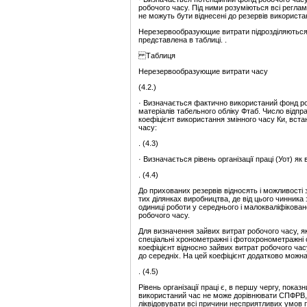
робочого часу. Під ними розуміються всі реглам
не можуть бути віднесені до резервів використа
Нерезервообразующие витрати підрозділяються 
представлена в таблиці. .
Таблиця
Нерезервообразующие витрати часу
(4.2.)
· Визначається фактично використаний фонд ро
матеріалів табельного обліку Фтаб. Число відп
коефіцієнт використання змінного часу Ки, вст
часу:
. (4.3)
· Визначається рівень організації праці (Уот) 
. (4.4)
До прихованих резервів відносять і можливості
тих ділянках виробництва, де від цього чинника 
одиниці роботи у середнього і малокваліфікован
робочого часу.
Для визначення зайвих витрат робочого часу, я
спеціальні хронометражні і фотохронометражні
коефіцієнт відносно зайвих витрат робочого час
до середніх. На цей коефіцієнт додатково можн
. (4.5)
Рівень організації праці є, в першу чергу, пок
використаний час не може дорівнювати СПФРВ, 
ліквідовувати всі причини несприятливих умов пр