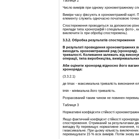
Таблиця 2
Число вимірів при одному хронометражному сп
Виміри часу фіксують в хронометражній карті. 
елементу служить одночасно початковою точко
Спостереження проводиться за допомогою різног
прилади типа хронографій і спеціальну фото-, к
виключити їх при обробці спостережень).
3.3.2. Обробка результатів спостереження
В результаті проведення хронометражних ви
виходить хронометражний ряд (хроноряд). У
тривалості. Коливання залежать від виконува
операції, типа виробництва, вимірювальних 
Аби оцінити хроноряд відносно його ваганн
хроноряда:
(3.3.2.1)
де tmax - максимальна тривалість виконання ел
tmin - мінімальна його тривалість.
Розрахований таким чином не повинен перевищу
Таблиця 3
Нормативні коефіцієнти стійкості хронометражн
Якщо фактичний коефіцієнт стійкості хроноряд
спостереження. Отриманий за результатами дво
випадку Ку перевищує нормативне значення, то 
і максимальне. При цьому кількість виключених
перевищувати 15 % всіх вимірів. Потім знову ви