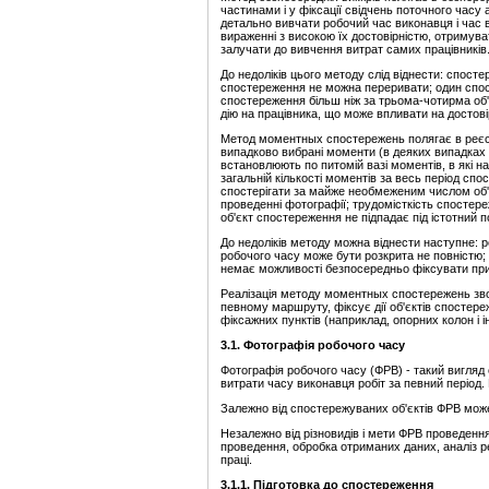
частинами і у фіксації свідчень поточного часу
детально вивчати робочий час виконавця і час
вираженні з високою їх достовірністю, отримува
залучати до вивчення витрат самих працівників
До недоліків цього методу слід віднести: спосте
спостереження не можна переривати; один спосте
спостереження більш ніж за трьома-чотирма об'
дію на працівника, що може впливати на достовір
Метод моментных спостережень полягає в реєстр
випадково вибрані моменти (в деяких випадках -
встановлюють по питомій вазі моментів, в які на
загальній кількості моментів за весь період с
спостерігати за майже необмеженим числом об'є
проведенні фотографії; трудомісткість спостере
об'єкт спостереження не підпадає під істотний п
До недоліків методу можна віднести наступне: 
робочого часу може бути розкрита не повністю; в
немає можливості безпосередньо фіксувати при
Реалізація методу моментных спостережень звод
певному маршруту, фіксує дії об'єктів спостере
фіксажних пунктів (наприклад, опорних колон і ін
3.1. Фотографія робочого часу
Фотографія робочого часу (ФРВ) - такий вигляд
витрати часу виконавця робіт за певний період
Залежно від спостережуваних об'єктів ФРВ мож
Незалежно від різновидів і мети ФРВ проведення 
проведення, обробка отриманих даних, аналіз ре
праці.
3.1.1. Підготовка до спостереження