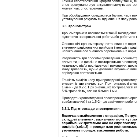
Техніка спостереження і форми запису такі ж, як
спостережуваного устаткування можуть застосо
моментных спостережень.
При обробці даних складається баланс часу ви
устаткування рахують як відношення часу робо
3.3. Хронометраж
Хронометражем називається такий вигляд спос
підготовчо-завершальної роботи або роботи по
Основні цілі хронометражу: встановлення норм 
вивчення раціональних прийомів і методів праці
невиконання або значного перевиконання норм.
Розрізняють три способи проведення хронометра
елементи, що циклічно повторюються в певному
незалежно від їх послідовності виконання; цик
малу тривалість, що не дозволяє візуально вимір
періодично повторюється.
Точність вимірів часу при проведенні хрономет
елементів, що вивчаються. При тривалості елеме
1 міни - до 0,2 с. При значніших по тривалості 
5 % тривалість, але не більше 1 мин.
Проводять хронометражні спостереження через 
врабатывания) і за 1,5-2 ч до закінчення робочо
3.3.1. Підготовка до спостереження
Включає ознайомлення з операцією, її стру
складові елементи; визначення початку і за
сприйманих зрительно або на слух початку і
вимірів (табл.2); проводиться роз'яснювал
уточнюють порядок виконання роботи.