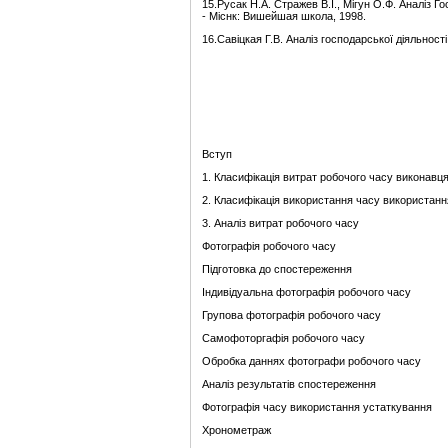
15.Русак Н.А. Стражев В.І., Мігун О.Ф. Аналіз Го
- Міснк: Вишейшая школа, 1998.
16.Савіцкая Г.В. Аналіз господарської діяльності
Вступ
1. Класифікація витрат робочого часу виконавця
2. Класифікація використання часу використан
3. Аналіз витрат робочого часу
Фотографія робочого часу
Підготовка до спостереження
Індивідуальна фотографія робочого часу
Групова фотографія робочого часу
Самофоторгафія робочого часу
Обробка даннях фотографи робочого часу
Аналіз результатів спостереження
Фотографія часу використання устаткування
Хронометраж