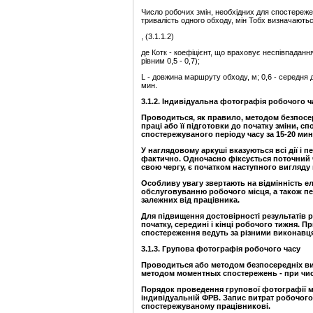
Число робочих змін, необхідних для спостереже
тривалість одного обходу, мін Тобх визначають
, (3.1.1.2)
де Котк - коефіцієнт, що враховує неспівпаданн
рівним 0,5 - 0,7);
L - довжина маршруту обходу, м; 0,6 - середня д
мин.
3.1.2. Індивідуальна фотографія робочого ч
Проводиться, як правило, методом безпосер
праці або її підготовки до початку зміни, с
спостережуваного періоду часу за 15-20 мин
У наглядовому аркуші вказуються всі дії і 
фактично. Одночасно фіксується поточний ч
свою чергу, є початком наступного вигляду 
Особливу увагу звертають на відмінність е
обслуговуванню робочого місця, а також пер
залежних від працівника.
Для підвищення достовірності результатів 
початку, середині і кінці робочого тижня.
спостереження ведуть за різними виконавц
3.1.3. Групова фотографія робочого часу
Проводиться або методом безпосередніх вим
методом моментных спостережень - при числ
Порядок проведення групової фотографії ме
індивідуальній ФРВ. Запис витрат робочого
спостережуваному працівникові.