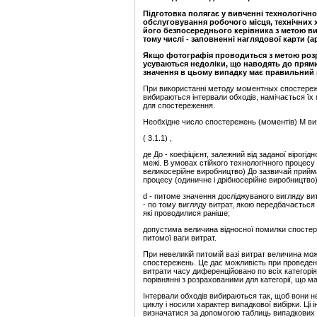
Підготовка полягає у вивченні технологічно
обслуговування робочого місця, технічних 
його безпосереднього керівника з метою вив
тому числі - заповненні наглядової карти (
Якщо фотографія проводиться з метою розро
усуваються недоліки, що наводять до прями
значення в цьому випадку має правильний в
При використанні методу моментных спостереже
вибираються інтервали обходів, намічається їх 
для спостереження.
Необхідне число спостережень (моментів) М в
( 3.1.1) ,
де До - коефіцієнт, залежний від заданої вірогі
межі. В умовах стійкого технологічного процесу
великосерійне виробництво) До зазвичай прийма
процесу (одиничне і дрібносерійне виробництво)
d - питоме значення досліджуваного вигляду вит
- по тому вигляду витрат, якою передбачаєтьс
які проводилися раніше;
допустима величина відносної помилки спостере
питомої ваги витрат.
При невеликій питомій вазі витрат величина мож
спостережень. Це дає можливість при проведе
витрати часу диференційовано по всіх категорі
порівнянні з розрахованими для категорії, що м
Інтервали обходів вибираються так, щоб вони н
циклу і носили характер випадкової вибірки. Ці
визначатися за допомогою таблиць випадкових 