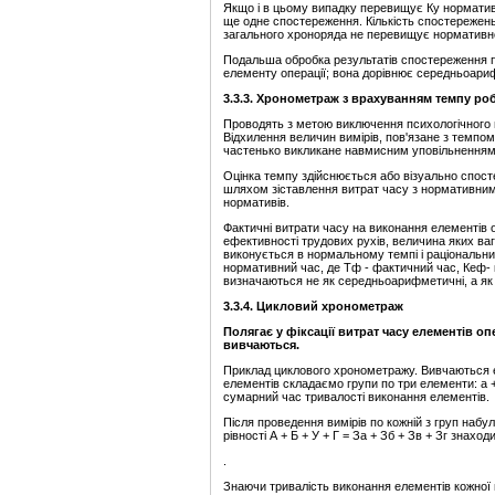
Якщо і в цьому випадку перевищує Ку нормативн
ще одне спостереження. Кількість спостережен
загального хроноряда не перевищує нормативн
Подальша обробка результатів спостереження п
елементу операції; вона дорівнює середньоариф
3.3.3. Хронометраж з врахуванням темпу ро
Проводять з метою виключення психологічного 
Відхилення величин вимірів, пов'язане з темпо
частенько викликане навмисним уповільненням
Оцінка темпу здійснюється або візуально спост
шляхом зіставлення витрат часу з нормативни
нормативів.
Фактичні витрати часу на виконання елементів 
ефективності трудових рухів, величина яких ваг
виконується в нормальному темпі і раціональн
нормативний час, де Тф - фактичний час, Кеф- 
визначаються не як середньоарифметичні, а як 
3.3.4. Цикловий хронометраж
Полягає у фіксації витрат часу елементів оп
вивчаються.
Приклад циклового хронометражу. Вивчаються ел
елементів складаємо групи по три елементи: а + б + 
сумарний час тривалості виконання елементів.
Після проведення вимірів по кожній з груп набули
рівності А + Б + У + Г = За + Зб + Зв + Зг знах
.
Знаючи тривалість виконання елементів кожної