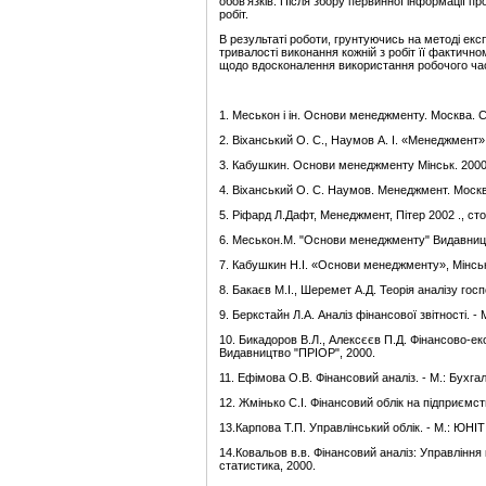
обов'язків. Після збору первинної інформації пр
робіт.
В результаті роботи, грунтуючись на методі експ
тривалості виконання кожній з робіт її фактично
щодо вдосконалення використання робочого ча
1. Меськон і ін. Основи менеджменту. Москва. Сп
2. Віханський О. С., Наумов А. І. «Менеджмент» -
3. Кабушкин. Основи менеджменту Мінськ. 2000.
4. Віханський О. С. Наумов. Менеджмент. Москва
5. Ріфард Л.Дафт, Менеджмент, Пітер 2002 ., сто
6. Меськон.М. "Основи менеджменту" Видавництв
7. Кабушкин Н.І. «Основи менеджменту», Мінськ
8. Бакаєв М.І., Шеремет А.Д. Теорія аналізу госпо
9. Беркстайн Л.А. Аналіз фінансової звітності. - 
10. Бикадоров В.Л., Алексєєв П.Д. Фінансово-ек
Видавництво "ПРІОР", 2000.
11. Ефімова О.В. Фінансовий аналіз. - М.: Бухга
12. Жмінько С.І. Фінансовий облік на підприємст
13.Карпова Т.П. Управлінський облік. - М.: ЮНІТІ
14.Ковальов в.в. Фінансовий аналіз: Управління ка
статистика, 2000.