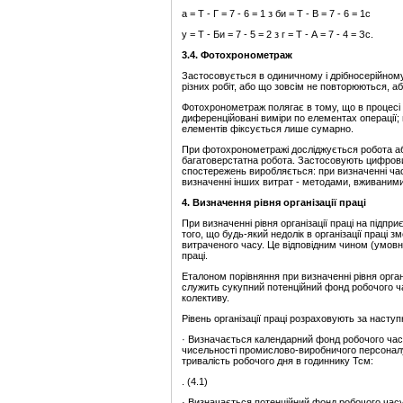
а = Т - Г = 7 - 6 = 1 з би = Т - В = 7 - 6 = 1с
у = Т - Би = 7 - 5 = 2 з г = Т - А = 7 - 4 = Зс.
3.4. Фотохронометраж
Застосовується в одиничному і дрібносерійному
різних робіт, або що зовсім не повторюються, 
Фотохронометраж полягає в тому, що в процес
диференційовані виміри по елементах операції;
елементів фіксується лише сумарно.
При фотохронометражі досліджується робота або
багатоверстатна робота. Застосовують цифровий
спостережень виробляється: при визначенні часу
визначенні інших витрат - методами, вживаними
4. Визначення рівня організації праці
При визначенні рівня організації праці на підпри
того, що будь-який недолік в організації праці
витраченого часу. Це відповідним чином (умовн
праці.
Еталоном порівняння при визначенні рівня орган
служить сукупний потенційний фонд робочого 
колективу.
Рівень організації праці розраховують за насту
· Визначається календарний фонд робочого часу 
чисельності промислово-виробничого персоналу 
тривалість робочого дня в годиннику Тсм:
. (4.1)
· Визначається потенційний фонд робочого час