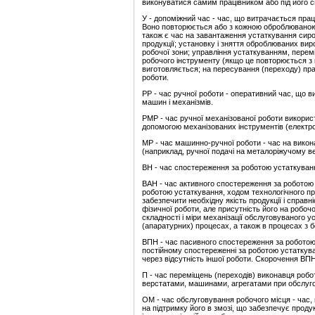
виконуватися самим працівником або під його 
У - допоміжний час - час, що витрачається прац
Воно повторюється або з кожною оброблюваною 
також є час на завантаження устаткування сиро
продукції; установку і зняття оброблюваних вир
робочої зони; управління устаткуванням, пере
робочого інструменту (якщо це повторюється з к
виготовляється; на пересування (переходу) праці
роботи.
РР - час ручної роботи - оперативний час, що 
машин і механізмів.
РМР - час ручної механізованої роботи викорис
допомогою механізованих інструментів (електрод
МР - час машинно-ручної роботи - час на вико
(наприклад, ручної подачі на металоріжучому ве
ВН - час спостереження за роботою устаткуван
ВАН - час активного спостереження за роботою 
роботою устаткування, ходом технологічного п
забезпечити необхідну якість продукції і справ
фізичної роботи, але присутність його на робоч
складності і міри механізації обслуговуваного 
(апаратурних) процесах, а також в процесах з б
ВПН - час пасивного спостереження за роботою 
постійному спостереженні за роботою устаткува
через відсутність іншої роботи. Скорочення ВПН
П - час переміщень (переходів) виконавця робо
верстатами, машинами, агрегатами при обслуго
ОМ - час обслуговування робочого місця - час,
на підтримку його в змозі, що забезпечує проду