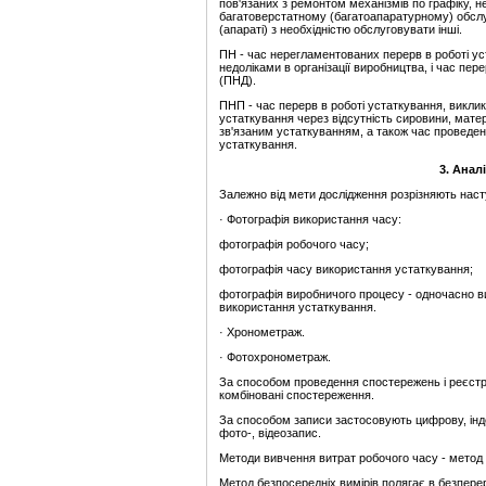
пов'язаних з ремонтом механізмів по графіку, 
багатоверстатному (багатоапаратурному) обслуго
(апараті) з необхідністю обслуговувати інші.
ПН - час нерегламентованих перерв в роботі ус
недоліками в організації виробництва, і час п
(ПНД).
ПНП - час перерв в роботі устаткування, виклик
устаткування через відсутність сировини, матері
зв'язаним устаткуванням, а також час проведен
устаткування.
3. Анал
Залежно від мети дослідження розрізняють наст
· Фотографія використання часу:
фотографія робочого часу;
фотографія часу використання устаткування;
фотографія виробничого процесу - одночасно в
використання устаткування.
· Хронометраж.
· Фотохронометраж.
За способом проведення спостережень і реєстрац
комбіновані спостереження.
За способом записи застосовують цифрову, інде
фото-, відеозапис.
Методи вивчення витрат робочого часу - метод
Метод безпосередніх вимірів полягає в безпере