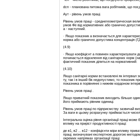
dсп - планована питома вага робітників, що поє
Аут - рівень умов праці.
Рівень умов праці - среднегеометрическая вели
умов Фе від нормативних або гранично допустим
а - наступний.
· Якщо показник а визначається для характерис
норма або гранично допустима концентрація (ГД
(4.9)
· Якщо коефіцієнт а повинен характеризувати 
починається відхилення від санітарних норм (на
фактичний показник ділиться на нормативний:
(4.10)
Якщо санітарні норми встановлені як інтервал 
ту, так і в інший бік недопустимо, то показник 
показника в порівнянні з нижнім кордоном інтерв
Рівень умов праці .
Якщо приватний показник виходить більше одини
його приймають рівним одиниці.
Рівень умов праці по підприємству зазвичай ви
За ваги в цьому розрахунку приймається чисельн
Інтегральна оцінка рівня організації праці може
впливу на приріст продуктивності праці:
де в1, в2 ... в12 - коефіцієнти міри впливу прива
праці, визначувані експертною дорогою методом п
окремих напрямах організації праці.