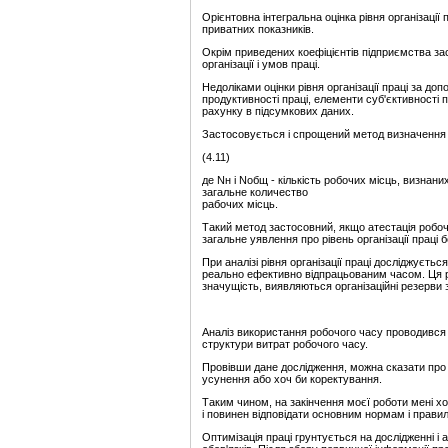
Орієнтовна інтегральна оцінка рівня організаці
приватних показників.
Окрім приведених коефіцієнтів підприємства за
організації і умов праці.
Недоліками оцінки рівня організації праці за до
продуктивності праці, елементи суб'єктивності 
рахунку в підсумкових даних.
Застосовується і спрощений метод визначення рі
(4.11)
де Nн і Nобщ - кількість робочих місць, визнани
загальне количество
рабочих місць.
Такий метод застосовний, якщо атестація робоч
загальне уявлення про рівень організації праці 
При аналізі рівня організації праці досліджуєть
реально ефективно відпрацьованим часом. Ця рі
значущість, виявляються організаційні резерви зр
Аналіз використання робочого часу проводився 
структури витрат робочого часу.
Провівши дане дослідження, можна сказати про т
усунення або хоч би коректування.
Таким чином, на закінчення моєї роботи мені хо
і повинен відповідати основним нормам і прави
Оптимізація праці грунтується на дослідженні і 