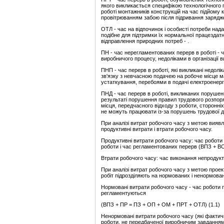
якого викликається специфікою технологічного 
роботі монтажників конструкцій на час підйому к
провітрюванням забою після підривання зарядж
ОТЛ - час на відпочинок і особисті потреби над
подібне для підтримки їх нормальної працездатно
відправлення природних потреб - .
ПН - час нерегламентованих перерв в роботі -
виробничого процесу, недоліками в організації 
ПНП - час перерв в роботі, які викликані недолі
зв'язку з невчасною подачею на робоче місце ма
устаткування, перебоями в подачі електроенергії 
ПНД - час перерв в роботі, викликаних порушен
результаті порушення правил трудового розпоряд
місця, передчасного відходу з роботи, сторонніх р
не можуть працювати із-за порушень трудової д
При аналізі витрат робочого часу з метою вияв
продуктивні витрати і втрати робочого часу.
Продуктивні витрати робочого часу: час роботи
роботи і час регламентованих перерв (ВПЗ + ВС
Втрати робочого часу: час виконання непродукт
При аналізі витрат робочого часу з метою прое
робіт підрозділяють на нормованих і ненормова
Нормовані витрати робочого часу - час роботи 
регламентуються
(ВПЗ + ПР = ПЗ + ОП + ОМ + ПРТ + ОТЛ) (1.1)
Ненормовані витрати робочого часу (які фактич
роботи, не передбаченої виробничим завданням