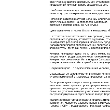
фактических сделок; биржевых, цен аукционов 
предложений крупных фирм, справочных цен.
Наиболее полное представление о складывающе
цены могут рассматриваться как конкурентные
Биржевые котировки служат хорошим ориентир
фактические сделки на определенный период. П
влиянию экономической конъюнктуры.
Цены аукционов и торгов близки к котировкам б
В статистических источниках, как правило, да
справочных изданиях, каталогах, журналах, газе
не отражают реальной картины, поскольку про
Характерной чертой справочных цен является 
конъюнктуры, тогда как скидки и надбавки чащ
Контрактные цены - цены, по которым можно пр
покупателя и продавца происходит снижение це
Контрактная цена может быть твердая (фиксир
контракта, она может быть ценой с последующ
Подвижная цена - в случае изменения условий,
Скользящая цена исчисляется в момент исполн
учетом изменений в издержках производства, 
Экспортная цена товара - на ее уровень влияе
внешнем рынке, время и сроки продажи товара,
правового и культурного развития страны-имп
базисных условий, которые учитывают: стоимос
по транспортировке и страхованию товара (фр
Международная торговая палата предусматрив
контрактах. Наиболее распространенными усл
товара) и СИФ (продавец несет расходы на фр