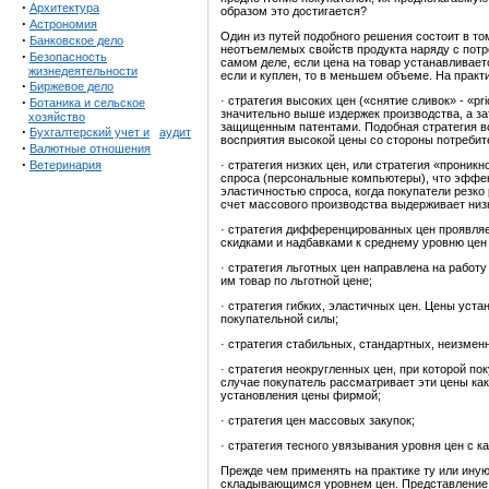
·
Архитектура
образом это достигается?
·
Астрономия
Один из путей подобного решения состоит в то
·
Банковское дело
неотъемлемых свойств продукта наряду с потре
·
Безопасность
самом деле, если цена на товар устанавливает
жизнедеятельности
если и куплен, то в меньшем объеме. На практ
·
Биржевое дело
·
· стратегия высоких цен («снятие сливок» - «
Ботаника и сельское
значительно выше издержек производства, а за
хозяйство
защищенным патентами. Подобная стратегия во
·
Бухгалтерский учет и
аудит
восприятия высокой цены со стороны потребите
·
Валютные отношения
·
Ветеринария
· стратегия низких цен, или стратегия «проник
спроса (персональные компьютеры), что эффе
эластичностью спроса, когда покупатели резко
счет массового производства выдерживает низ
· стратегия дифференцированных цен проявляе
скидками и надбавками к среднему уровню цен 
· стратегия льготных цен направлена на работ
им товар по льготной цене;
· стратегия гибких, эластичных цен. Цены уст
покупательной силы;
· стратегия стабильных, стандартных, неизмен
· стратегия неокругленных цен, при которой пок
случае покупатель рассматривает эти цены как
установления цены фирмой;
· стратегия цен массовых закупок;
· стратегия тесного увязывания уровня цен с к
Прежде чем применять на практике ту или иную
складывающимся уровнем цен. Представление 