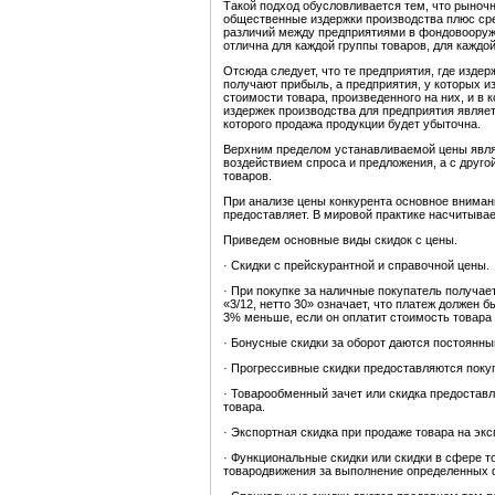
Такой подход обусловливается тем, что рыноч
общественные издержки производства плюс сре
различий между предприятиями в фондовооруже
отлична для каждой группы товаров, для каждой
Отсюда следует, что те предприятия, где изде
получают прибыль, а предприятия, у которых 
стоимости товара, произведенного на них, и в 
издержек производства для предприятия являе
которого продажа продукции будет убыточна.
Верхним пределом устанавливаемой цены явля
воздействием спроса и предложения, а с друго
товаров.
При анализе цены конкурента основное вниман
предоставляет. В мировой практике насчитывае
Приведем основные виды скидок с цены.
· Скидки с прейскурантной и справочной цены.
· При покупке за наличные покупатель получа
«3/12, нетто 30» означает, что платеж должен б
3% меньше, если он оплатит стоимость товара 
· Бонусные скидки за оборот даются постоянны
· Прогрессивные скидки предоставляются покуп
· Товарообменный зачет или скидка предоставл
товара.
· Экспортная скидка при продаже товара на экс
· Функциональные скидки или скидки в сфере 
товародвижения за выполнение определенных 