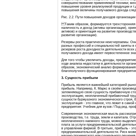
совершенствование применяемой техники; мех
повышение уровня реализуемой продукции и т.
повышения величины получаемого дохода следу
Рис. 2.2. Пути повышения доходов организации
Таким образом, формируется трехсторонняя н
наличность и доход (активы организации), ори
активов) и ориентация на развитие производст
развитие организации).
Резервы роста практически неисчерпаемы. Они
разных профессий и специальностей заняты в п
резервов роста доходности деятельности всех
получаемого дохода имеет первостепенное зна
Для того чтобы увеличить доходы, предприяти
ходе анализа недостатки в деятельности орган
образом, экономический анализ формирования 
благополучного функционирования предприяти
3. Сущность прибыли
Прибыль является важнейшей категорией рыноч
прибыль. Например, К. Маркс в своём произве
затемняющую свою сущность прибавочную стои
эксплуатацию, неоплаченный прибавочный тру
сущности буржуазного экономического строя, 
эксплуатация - это главное, что лежит в само
предприятия: Учебник для вузов / Под ред. проф
Современная экономическая мысль рассматрив
производства, т.е. труда, земли и капитала. О
неоплаченного наемного труда, можно выделит
плата за услуги предпринимательской деятельно
в управлении фирмой. В-третьих, прибыль - это
предпринимательской деятельности. Риск может
научно-технического или социального решения