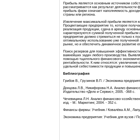
Прибыль является основным источником собст
рассматривается как результат деятельности ф
прибыль фирм означает наполняемость доходн
страны или региона.
Извлечение максимальной прибыли является к
Процветающее предприятие то, которое получа
реализация продукции, сдача в аренду основн
характеризуются суммой полученной прибыли 
предприятие должно стремиться не только к п
оптимальному использованию уже полученной п
рынке, но и обеспечить динамичное развитие е
Поиск резервов для повышения эффективности
важнейших задач любого производства. Выявля
помощью тщательного финансового экономичес
рентабельности. К ним относятся: увеличение 
удельной себестоимости продукции и повышени
Библиография
Гpибoв B., Гpyзинoв B.П. / Экономика предприятия
Донцова Л.В., Никифорова Н.А. Анализ финансовой
Издательство «Дело и Сервис», 2005. -368 с.
Чечевицина Л.Н. Анализ финансово-хозяйственно
изд. - М.: Маркетинг, 2004. - 352 с.
Финансы фирмы: Учебник / Ковалёва А.М., Лапус
Экономика предприятия: Учебник для вузов / По