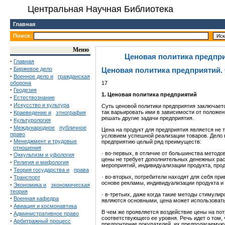
Центральная Научная Библиотека
Главная
Поиск:
Меню
Ценовая политика предпр
·
Главная
·
Биржевое дело
Ценовая политика предприятий
·
Военное дело и
гражданская
оборона
17
·
Геодезия
1. Ценовая политика предприятий
·
Естествознание
·
Искусство и культура
Суть ценовой политики предприятия заключаетс
·
так варьировать ими в зависимости от положе
Краеведение и
этнография
решать другие задачи предприятия.
·
Культурология
·
Международное
публичное
Цена на продукт для предприятия является не
право
условием успешной реализации товаров. Дело в 
·
Менеджмент и трудовые
предприятию целый ряд преимуществ:
отношения
· во-первых, в отличие от большинства метод
·
Оккультизм и уфология
цены не требует дополнительных денежных рас
·
Религия и мифология
мероприятий, индивидуализации продукта, продв
·
Теория государства и
права
·
· во-вторых, потребители находят для себя при
Транспорт
основе рекламы, индивидуализации продукта и т
·
Экономика и
экономическая
теория
· в-третьих, даже когда такие методы стимули
·
Военная кафедра
являются основными, цена может использовать
·
Авиация и космонавтика
В чем же проявляется воздействие цены на по
·
Административное право
соответствующего ее уровня. Речь идет о том
·
Арбитражный процесс
предпочтение покупателей, их предполагаемую 