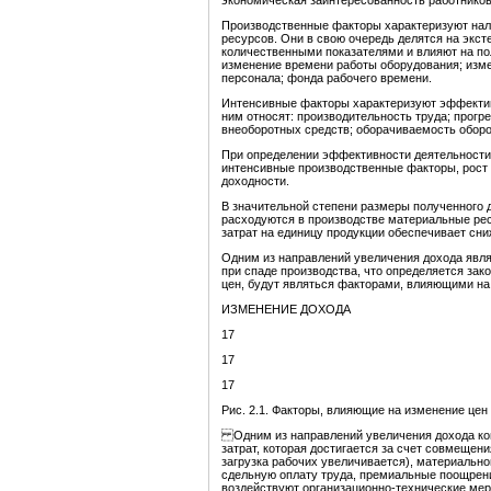
экономическая заинтересованность работников
Производственные факторы характеризуют нали
ресурсов. Они в свою очередь делятся на экс
количественными показателями и влияют на по
изменение времени работы оборудования; изме
персонала; фонда рабочего времени.
Интенсивные факторы характеризуют эффектив
ним относят: производительность труда; прог
внеоборотных средств; оборачиваемость оборот
При определении эффективности деятельности
интенсивные производственные факторы, рост
доходности.
В значительной степени размеры полученного д
расходуются в производстве материальные р
затрат на единицу продукции обеспечивает сни
Одним из направлений увеличения дохода явля
при спаде производства, что определяется за
цен, будут являться факторами, влияющими на и
ИЗМЕНЕНИЕ ДОХОДА
17
17
17
Рис. 2.1. Факторы, влияющие на изменение цен
Одним из направлений увеличения дохода ком
затрат, которая достигается за счет совмещен
загрузка рабочих увеличивается), материальн
сдельную оплату труда, премиальные поощрения
воздействуют организационно-технические мер