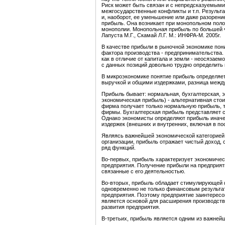
Риск может быть связан и с непредсказуемыми
межгосударственные конфликты и т.п. Результ
и, наоборот, ее уменьшение или даже разорен
прибыль. Она возникает при монопольном поло
монополии. Монопольная прибыль по большей ч
Лапуста М.Г., Скамай Л.Г. М.: ИНФРА-М. 2005г.
В качестве прибыли в рыночной экономике пон
фактора производства - предпринимательства
как в отличие от капитала и земли - неосязае
с данных позиций довольно трудно определить
В микроэкономике понятие прибыль определяет
выручкой и общими издержками, разница межд
Прибыль бывает: нормальная, бухгалтерская, 
экономическая прибыль) - альтернативная сто
фирма получает только нормальную прибыль, т
фирмы. Бухгалтерская прибыль представляет 
Однако экономисты определяют прибыль иначе
издержек (внешних и внутренних, включая в п
Являясь важнейшей экономической категорией
организации, прибыль отражает чистый доход,
ряд функций.
Во-первых, прибыль характеризует экономичес
предприятия. Получение прибыли на предприят
связанные с его деятельностью.
Во-вторых, прибыль обладает стимулирующей ф
одновременно не только финансовым результа
предприятия. Поэтому предприятие заинтересо
является основой для расширения производств
развития предприятия.
В-третьих, прибыль является одним из важней