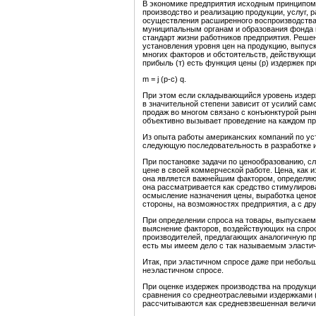
В экономике предприятия исходным принципом
производство и реализацию продукции, услуг, 
осуществления расширенного воспроизводства
муниципальным органам и образования фонда
стандарт жизни работников предприятия. Реше
установления уровня цен на продукцию, выпус
многих факторов и обстоятельств, действующи
прибыль (т) есть функция цены (р) издержек пр
m = j (p-c) q.
При этом если складывающийся уровень издер
в значительной степени зависит от усилий сам
продаж во многом связано с конъюнктурой рын
объективно вызывает проведение на каждом пр
Из опыта работы американских компаний по ус
следующую последовательность в разработке и
При постановке задачи по ценообразованию, сл
цене в своей коммерческой работе. Цена, как 
она является важнейшим фактором, определяю
она рассматривается как средство стимулиров
осмысление назначения цены, выработка ценов
стороны, на возможностях предприятия, а с дру
При определении спроса на товары, выпускае
выяснение факторов, воздействующих на спрос.
производителей, предлагающих аналогичную про
есть мы имеем дело с так называемым эласти
Итак, при эластичном спросе даже при неболь
неэластичном спросе.
При оценке издержек производства на продукц
сравнения со среднеотраслевыми издержками 
рассчитываются как средневзвешенная величи