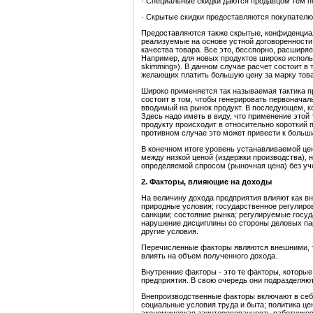
· Специальные скидки даются продавцом тем п
· Скрытые скидки предоставляются покупателю
Предоставляются также скрытые, конфиденциал
реализуемые на основе устной договоренности
качества товара. Все это, бесспорно, расширя
Например, для новых продуктов широко использ
skimming»). В данном случае расчет состоит в 
желающих платить большую цену за марку това
Широко применяется так называемая тактика п
состоит в том, чтобы генерировать первоначал
вводимый на рынок продукт. В последующем, ко
Здесь надо иметь в виду, что применение этой 
продукту происходит в относительно короткий 
противном случае это может привести к больш
В конечном итоге уровень устанавливаемой це
между низкой ценой (издержки производства), 
определяемой спросом (рыночная цена) без уч
2. Факторы, влияющие на доходы
На величину дохода предприятия влияют как вн
природные условия; государственное регулиро
санкции; состояние рынка; регулируемые госу
нарушение дисциплины со стороны деловых па
другие условия.
Перечисленные факторы являются внешними, так
влиять на объем полученного дохода.
Внутренние факторы - это те факторы, которые
предприятия. В свою очередь они подразделяю
Внепроизводственные факторы включают в себ
социальные условия труда и быта; политика ц