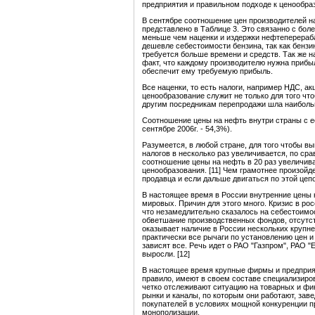
предприятия и правильном подходе к ценообра
В сентябре соотношение цен производителей на
представлено в Таблице 3. Это связанно с боле
меньше чем наценки и издержки нефтеперераб
дешевле себестоимости бензина, так как бензин
требуется больше времени и средств. Так же н
факт, что каждому производителю нужна прибыл
обеспечит ему требуемую прибыль.
Все наценки, то есть налоги, например НДС, ак
ценообразование служит не только для того чт
другим посредникам перепродажи шла наибол
Соотношение цены на нефть внутри страны с ее
сентябре 2006г. - 54,3%).
Разумеется, в любой стране, для того чтобы в
налогов в несколько раз увеличивается, по ср
соотношение цены на нефть в 20 раз увеличива
ценообразования. [11] Чем грамотнее произойд
продавца и если дальше двигаться по этой цеп
В настоящее время в России внутренние цены н
мировых. Причин для этого много. Кризис в ро
что незамедлительно сказалось на себестоимо
обветшание производственных фондов, отсутст
оказывает наличие в России нескольких крупн
практически все рычаги по установлению цен и
зависят все. Речь идет о РАО "Газпром", РАО 
выросли. [12]
В настоящее время крупные фирмы и предприя
правило, имеют в своем составе специализиро
четко отслеживают ситуацию на товарных и фи
рынки и каналы, по которым они работают, заве
покупателей в условиях мощной конкуренции п
монополизации.