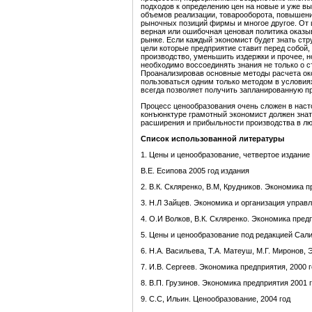
подходов к определению цен на новые и уже в
объемов реализации, товарооборота, повышени
рыночных позиций фирмы и многое другое. От 
верная или ошибочная ценовая политика оказы
рынке. Если каждый экономист будет знать стр
цели которые предприятие ставит перед собой,
производство, уменьшить издержки и прочее, н
необходимо воссоединять знания не только о ст
Проанализировав основные методы расчета око
пользоваться одним только методом в условиях
всегда позволяет получить запланированную п
Процесс ценообразования очень сложен в нас
конъюнктуре грамотный экономист должен зна
расширения и прибыльности производства в лю
Список использованной литературы
1. Цены и ценообразование, четвертое издание
В.Е. Есипова 2005 год издания
2. В.К. Скляренко, В.М, Крудников. Экономика п
3. Н.Л Зайцев. Экономика и организация управл
4. О.И Волков, В.К. Скляренко. Экономика предп
5. Цены и ценообразование под редакцией Сали
6. Н.А. Васильева, Т.А. Матеуш, М.Г. Миронов, 
7. И.В. Сергеев. Экономика предприятия, 2000 
8. В.П. Грузинов. Экономика предприятия 2001 г
9. С.С, Ильин. Ценообразование, 2004 год