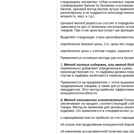
следующему алгоритму: отбор основных параме
суммирование баллов по базовому и искомому
баллов. Ценовой метод баллов лучше применят
разнообразны и не поддаются непосредственно
мощность, вкус и т.д.).
Ценовой метод регрессии
состоит в определе
зависимости цен от величины нескольких осно
товаров. При этом цена выступает как функция
Выделяют следующие этапы ценообразовательн
определение базовой цены
, (т.е. цены без ски
определение цены с учетом
скидок, наценок и т.
Применяются основные методы расчета базов
1
. Метод полных издержек, или метод Из
переменных) добавляют определенную сумму, 
производственная с\с, то надбавка должна пок
случае в надбавку включаются перекла-дывае
Применяется на предприятиях с четко выражен
традиционным товарам, а также для установле
прецедентов. Этот метод наиболее эффективен
конкурентоспособности.
2. Метод стоимости изготовления
Полную
увеличивают на процент, соответствующий соб
товара. Метод не применим для ценовых решен
издержек. Он применяется в специфических ус
о наращивании массы прибыли за счет наращи
об отказе или продолжении конкурентной борьб
об изменении ассортиментной политики при оп