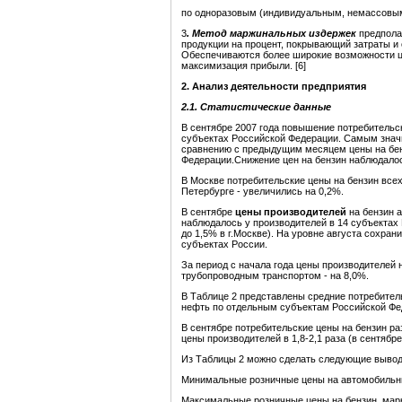
по одноразовым (индивидуальным, немассовым
3
. Метод маржинальных издержек
предполаг
продукции на процент, покрывающий затраты 
Обеспечиваются более широкие возможности це
максимизация прибыли. [6]
2. Анализ деятельности предприятия
2.1. Статистические данные
В сентябре 2007 года повышение потребительс
субъектах Российской Федерации. Самым значи
сравнению с предыдущим месяцем цены на бенз
Федерации.Снижение цен на бензин наблюдалось
В Москве потребительские цены на бензин все
Петербурге - увеличились на 0,2%.
В сентябре
цены производителей
на бензин 
наблюдалось у производителей в 14 субъектах
до 1,5% в г.Москве). На уровне августа сохра
субъектах России.
За период с начала года цены производителей 
трубопроводным транспортом - на 8,0%.
В Таблице 2 представлены средние потребител
нефть по отдельным субъектам Российской Федер
В сентябре потребительские цены на бензин р
цены производителей в 1,8-2,1 раза (в сентябре 20
Из Таблицы 2 можно сделать следующие выво
Минимальные розничные цены на автомобильны
Максимальные розничные цены на бензин, марк