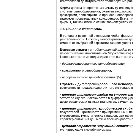
изготовителя до потребителя транспортные рас
Фирма должна не просто назначать ту или иную
систему ценообразования, охватывающую разл
факторами, влияющими на процесс ценообразов
издержки производства и конкуренция. Все эти
фирмы, так как именно от них зависит успех ее
1.4.
Ценовые стратегии.
В условиях рыночной экономики любая фирма 
рентабельности. Поэтому ценооб-разование дл
именно от выбранной стратегии зависит успех
Ценовые стратегии
-
обоснованный выбор из 
на достижение максимальной (нормативной) п
Ценовые стратегии подразделяются на стратеги
·
дифференцированного ценообразования;
· конкурентного ценообразования;
· ассортиментного ценообразования. [5]
Стратегии дифференцированного ценообр
возможности продажи одного и того же товара 
·
ценовая стратегия скидки на втором ры
затрат по сделке. Заключается в дифференцир
демографических рынках (например, студенты,
·
ценовая стратегия периодической скидк
покупателей. Применяется при временных и пе
внесезонных туристических тарифов, цен на ус
характер снижения цен можно прогнозировать в
·
ценовая стратегия "случайной скидки"
("
мотивирующие случайную скидку.