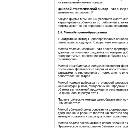
на взаимозаменяемые товары.
Ценовой стратегический выбор
- это выбор 
деятельности фирмы. [4]
Каждая фирма в рыночных условиях имеет мно
характерные особенности потребителей влияют 
фирма может точно определить какие стратеги
1.5. Методы ценообразования
1. Затратные методы ценообразования основан
реализацию продукции. К затратным методам ц
Метод полных издержек
- это способ формиров
единицу того или иного изделия и к которым 
предприятиями, положение которых близко к м
гарантирован.
Метод стандартных издержек
позволяет форм
отклонении фактических затрат от нормативны
затратами по отклонениям от норм, а не по их
сопоставление затрат.
Метод прямых издержек
- это способ формиро
конъюнктуры рынка, ожидаемых цен продажи. П
объема выпускаемой продукции и рассматрива
на финансовые результаты.
Параметрические методы ценообразования осно
ним относятся:
Метод удельной цены
основан на формировани
Удельная цена рассчитывается как частное отд
метод используется лишь для ориентировочных
Метод баллов
заключается в использовании эк
Практическое использование балльного метода