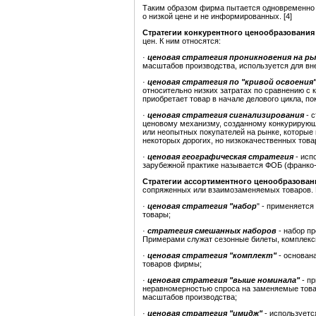
Таким образом фирма пытается одновременно
о низкой цене и не информированных. [4]
Стратегии конкурентного ценообразовани
цен. К ним относятся:
·
ценовая стратегия проникновения на р
масштабов производства, используется для вн
·
ценовая стратегия по "кривой освоения
относительно низких затратах по сравнению с к
приобретает товар в начале делового цикла, по
·
ценовая стратегия сигнализирования
- с
ценовому механизму, созданному конкурирую
или неопытных покупателей на рынке, которые
некоторых дорогих, но низкокачественных това
·
ценовая географическая стратегия
- исп
зарубежной практике называется ФОБ (франко-
Стратегии ассортиментного ценообразован
сопряженных или взаимозаменяемых товаров. К
·
ценовая стратегия "набор
" - применяетс
товары;
·
стратегия смешанных наборов
- набор пр
Примерами служат сезонные билеты, комплекс
·
ценовая стратегия "комплект"
- основана
товаров фирмы;
·
ценовая стратегия "выше номинала"
- пр
неравномерностью спроса на заменяемые това
масштабов производства;
·
ценовая стратегия "имидж"
- используется