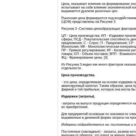
Цена, оказывает влияние на формирование эко
испытывает на себе влияние экономической кон
выражается дуализм рыночных цен.
Рыночная цена формируется под воздействие
(ЦОФ) представлены на Рисунке 3.
Рисунок 3 -Система ценообразующих факторов
ЦП - Цена производства; ИП - Издержки произ
сферы; ПСД - Покупательская способность ден
предложения; С - Спрос; П - Предложение; СР -
Монополия; МК - Монополистическая конкуренци
ПР - Прямое регулирование; КР - Косвенное ре
товара; ОП - Объем поставок; ВПП - Взаимоот
ФЦ - Франкирование цены. [3]
Из Рисунка 3 видно как много факторов оказыв
отдельности.
Цена производства.
- это цена, определяемая на основе издержек 
авансируемый капитал. Таким образом, цена п
фирмой и той прибылью, которую она могла бы
Издержки (затраты).
-затраты на выпуск продукции определяются к
их приобретения.
Для предприятий основным по значимости элем
выраженные в денежной форме затраты на прои
Издержки подразделя
ются
на: постоянные и 
Постоянные (накладные) - затраты, размер кот
выручки от оборота- это плата за аренду помещ