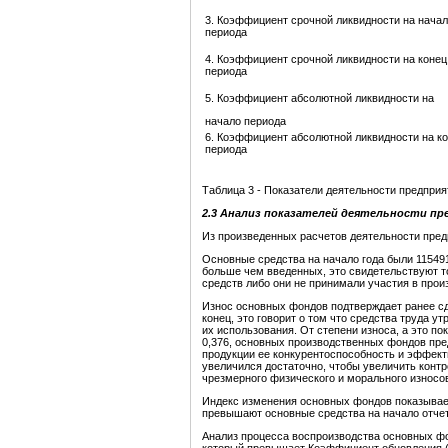
3. Коэффициент срочной ликвидности на нача
периода
4. Коэффициент срочной ликвидности на конец
периода
5. Коэффициент абсолютной ликвидности на
начало периода
6. Коэффициент абсолютной ликвидности на к
периода
Таблица 3 - Показатели деятельности предприя
2.3
Анализ
показателей деятельности пр
Из произведенных расчетов деятельности пред
Основные средства на начало года были 115491
больше чем введенных, это свидетельствуют т
средств либо они не принимали участия в прои
Износ основных фондов подтверждает ранее сд
конец, это говорит о том что средства труда у
их использования. От степени износа, а это п
0,376, основных производственных фондов пр
продукции ее конкурентоспособность и эффект
увеличился достаточно, чтобы увеличить конт
чрезмерного физического и морального износо
Индекс изменения основных фондов показывает
превышают основные средства на начало отчет
Анализ процесса воспроизводства основных ф