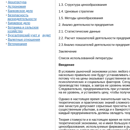
·
Архитектура
1.3. Структура ценообразования
·
Астрономия
·
Банковское дело
1.4. Ценовые стратегии
·
Безопасность
1.5. Методы ценообразования
жизнедеятельности
·
Биржевое дело
2. Анализ деятельности предприятия
·
Ботаника и сельское
хозяйство
2.1. Статистические данные
·
Бухгалтерский учет и
аудит
2.2. Расчет показателей деятельности предпри
·
Валютные отношения
·
Ветеринария
2.3 Анализ показателей деятельности предприя
Заключение
Список использованной литературы
Введение
В условиях рыночной экономики успех любого п
насколько правильно они будут устанавливать ц
потому что на цены оказывает существенное в
психологических и социальных факторов. Сего
производство товара, а завтра ее уровень мож
Следовательно, предприниматель при установл
на ее уровень, и установить цену, чтобы получ
Однако в настоящее время значительная част
теоретических и практических знаний сложного
они зачастую допускают серьезные просчеты пр
существенным убыткам, а иногда и к банкротст
каждый предприниматель должны овладеть теор
Теория стоимости и в настоящее время не поте
теоретической экономики, но и имея большую 
ценообразования, используемые фирмами в ры