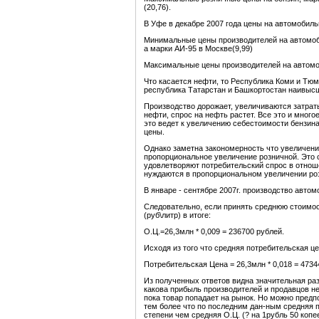
(20,76).
В Уфе в декабре 2007 года цены на автомобиль
Минимальные цены производителей на автомоби
а марки АИ-95 в Москве(9,99)
Максимальные цены производителей на автомоб
Что касается нефти, то Республика Коми и Тю
республика Татарстан и Башкортостан наивыс
Производство дорожает, увеличиваются затрат
нефти, спрос на нефть растет. Все это и много
это ведет к увеличению себестоимости бензина
цены.
Однако заметна закономерность что увеличение
пропорциональное увеличение розничной. Это 
удовлетворяют потребительский спрос в отноше
нуждаются в пропорциональном увеличении роз
В январе - сентябре 2007г. производство автом
Следовательно, если принять среднюю стоимост
(руб\литр) в итоге:
О.Ц.=26,3млн * 0,009 = 236700 рублей.
Исходя из того что средняя потребительская це
Потребительская Цена = 26,3млн * 0,018 = 4734
Из полученных ответов видна значительная разн
какова прибыль производителей и продавцов не
пока товар попадает на рынок. Но можно предп
тем более что по последним дан-ным средняя п
степени чем средняя О.Ц. (? на 1рубль 50 коп