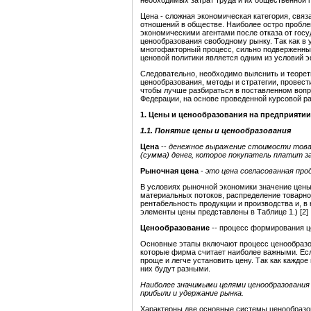
необходимых затрат труда и их общественной 
Цена - сложная экономическая категория, свя
отношений в обществе. Наиболее остро пробле
экономическими агентами после отказа от гос
ценообразования свободному рынку. Так как в
многофакторный процесс, сильно подверженны
ценовой политики является одним из условий 
Следовательно, необходимо выяснить и теорет
ценообразования, методы и стратегии, провест
чтобы лучше разбираться в поставленном вопр
Федерации, на основе проведенной курсовой р
1. Цены и ценообразования
на предприятии
1.1.
Понятие цены и ценообразования
Цена
--
денежное выражение стоимости товара 
(сумма) денег, которое покупатель платит з
Рыночная цена
-
это цена согласованная про
В условиях рыночной экономики значение цены
материальных потоков, распределение товарно
рентабельность продукции и производства и, в
элементы цены представлены в Таблице 1.) [2]
Ценообразование
-- процесс формирования це
Основные этапы включают процесс ценообразов
которые фирма считает наиболее важными. Есл
проще и легче установить цену. Так как каждое
них будут разными.
Наиболее значимыми целями ценообразования
прибыли и удержание рынка.
Характерны две основные системы ценообразо