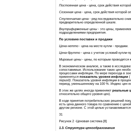
Постоянная цена
- цена, срок действия которо
Сезонная цена
- цена, срок действия которой 
Ступенчатая цена
- ряд последовательно сни
предварительно определенной шкале.
Внутрифирменные цены
- это цены, применяе
подразделениями предприятия.
По условию поставки и продажи
Цена-нетто
- цена на месте купли - продажи.
Цена-брутто
- цена с учетом условий купли-п
Мировые цены
- цены, по которым проводятся 
В экономическом анализе, а также в исследова
сопоставимые. Использование таких цен необх
процессами инфляции. По мере перехода в зон
применяться
показатель уровня инфляции
(
период)
. Показатель уровня инфляции в проце
период, уменьшенному на 100 %. Индекс цен ест
В этих же целях иногда применяют
реальные 
относительно общего уровня цен).
В ходе принятия потребительских решений пок
есть цена данного товара по сравнению с ценой
другом регионе. С этой целью устанавливается
31
Рисунок 2 -Ценовая система [8]
1.3. Структура ценообразования