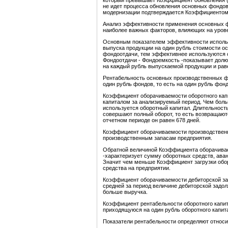
который превышает Коэффициент обновления (0,
не идет процесса обновления основных фондов
модернизации подтверждается Коэффициентом м
Анализ эффективности применения основных ф
наиболее важных факторов, влияющих на урове
Основным показателем эффективности использ
выпуска продукции на один рубль стоимости о
фондоотдачи, тем эффективнее используются 
Фондоотдачи - Фондоемкость -показывает дол
на каждый рубль выпускаемой продукции и раве
Рентабельность основных производственных ф
один рубль фондов, то есть на один рубль фон
Коэффициент оборачиваемости оборотного кап
капиталом за анализируемый период. Чем бол
используется оборотный капитал. Длительность
совершают полный оборот, то есть возвращают
отчетном периоде он равен 678 дней.
Коэффициент оборачиваемости производственн
производственным запасам предприятия.
Обратной величиной Коэффициента оборачивае
-характеризует сумму оборотных средств, ава
Значит чем меньше Коэффициент загрузки обо
средства на предприятии.
Коэффициент оборачиваемости дебиторской зад
средней за период величине дебиторской задо
больше выручка.
Коэффициент рентабельности оборотного капит
приходящуюся на один рубль оборотного капита
Показатели рентабельности определяют относ