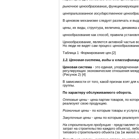
рыночное ценообразование
,
функционирующее 
централизованное государст
венное ценообра
В ценовом механизме следует различать и выд
цены, их виды, структура, величина, динамика
ценообразование как способ, правила установ
Ценообразование, является активной частью в
Но люди не видят сам процесс ценообразования, 
Таблица 1 -Формирование цен.[2]
1.2.
Ценовая система, виды и классификац
Ценовая система
- это единая, упорядоченна
регулирующих экономические отношения между
(Рисунок 2) [4]
В зависимости от того, какой признак взят для
группы.
По характеру обслуживаемого оборота.
Оптовые цены
- цена партии товаров, по кото
реализуют свою продукцию.
Розничные цены
- по которым товары и услуги
Закупочные цены
- цены по которым реализует
На строительную продукцию
- представляет с
затрат на строительство каждого объекта), л
типового строительного объекта (за 1м жилой пл