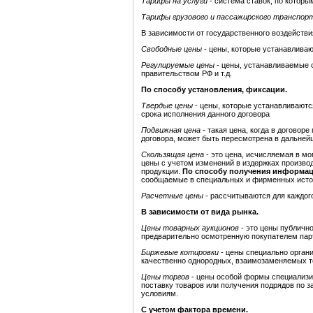
Тарифы на услуги
- система ставок, по котор
Тарифы грузового и пассажирского транспор
В зависимости от государственного воздействи
Свободные цены
- цены, которые устанавливаю
Регулируемые цены
- цены, устанавливаемые 
правительством РФ и т.д.
По способу установления, фиксации.
Твердые цены
- цены, которые устанавливаютс
срока исполнения данного договора
Подвижная цена
- такая цена, когда в договор
договора, может быть пересмотрена в дальней
Скользящая цена
- это цена, исчисляемая в м
цены с учетом изменений в издержках производ
продукции.
По способу получения информац
сообщаемые в специальных и фирменных исто
Расчетные цены
- рассчитываются для каждого
В зависимости от вида рынка.
Цены товарных аукционов
- это цены публичн
предварительно осмотренную покупателем парт
Биржевые котировки
- цены специально орган
качественно однородных, взаимозаменяемых т
Цены торгов
- цены особой формы специализир
поставку товаров или получения подрядов по 
условиям.
С учетом фактора времени.