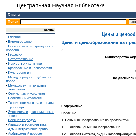
Центральная Научная Библиотека
Главная
Поиск:
Меню
Цены и ценооб
·
Главная
·
Биржевое дело
Цены и ценообразования на пре
·
Военное дело и
гражданская
оборона
31
·
Геодезия
Министерство об
·
Естествознание
·
Искусство и культура
·
Краеведение и
этнография
·
Культурология
·
Международное
публичное
по дисципли
право
·
Менеджмент и трудовые
отношения
·
Оккультизм и уфология
·
Религия и мифология
·
Теория государства и
права
Содержание
·
Транспорт
·
Экономика и
экономическая
Введение
теория
·
Военная кафедра
1. Цены и ценообразования на предприятии
·
Авиация и космонавтика
1.1. Понятие цены и ценообразования
·
Административное право
·
Арбитражный процесс
1.2. Ценовая система, виды и классификация ц