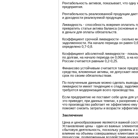
Рентабельность активов, показывает, что одну
предприятия.
Рентабельность реализованной продукции дает
и доходности реализуемой продукции.
Ликвидность - способность вовремя оплатить п
превратить статьи актива баланса (основные и
в деньги для оплаты обязательств.
Коэффициент срочной ликвидности - сколько мо
задолженности. На начало периода он равен 0,6
определено 0,7-0,8.
Коэффициент абсолютной ликвидности - показы
по долгам, на начало периода он 0,0601, а на
России считается равным 0,2-0,25.
Финансово устойчивым считается такое предпр
средства, вложенные активы, не допускает не
срок по своим обязательствам.
По полученным данным можно сделать выводы
ликвидности имеет тенденцию к спаду, задолж
требуется модернизация всего производства.
Если предприятие не поставит себе цели для у
это приведет, при данных темпах, к разорению 
что производство работает не эффективно ему 
поможет снизить затраты и возрасти эффектив
Заключение
Цена и ценообразование являются важной сост
Установление цены - один из важных элементо
сбытовую деятельность, поскольку уровень и 
влияние на объемы совершаемых клиентами за
процессом, подверженным воздействию многих