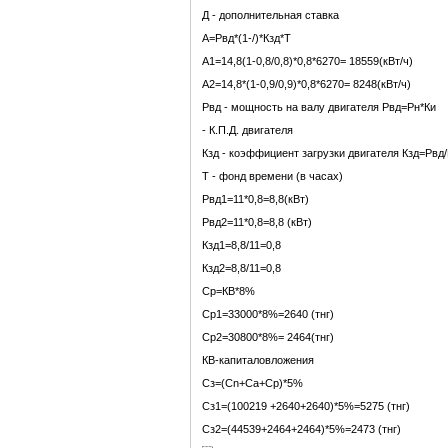
Д - дополнительная ставка
А=Рвд*(1-/)*Кзд*Т
А1=14,8(1-0,8/0,8)*0,8*6270= 18559(кВт/ч)
А2=14,8*(1-0,9/0,9)*0,8*6270= 8248(кВт/ч)
Рвд - мощность на валу двигателя Рвд=Рн*Ки
- К.П.Д. двигателя
Кзд - коэффициент загрузки двигателя Кзд=Рвд
Т - фонд времени (в часах)
Рвд1=11*0,8=8,8(кВт)
Рвд2=11*0,8=8,8 (кВт)
Кзд1=8,8/11=0,8
Кзд2=8,8/11=0,8
Ср=КВ*8%
Ср1=33000*8%=2640 (тнг)
Ср2=30800*8%= 2464(тнг)
КВ-капиталовложения
Сз=(Сn+Са+Ср)*5%
Сз1=(100219 +2640+2640)*5%=5275 (тнг)
Сз2=(44539+2464+2464)*5%=2473 (тнг)