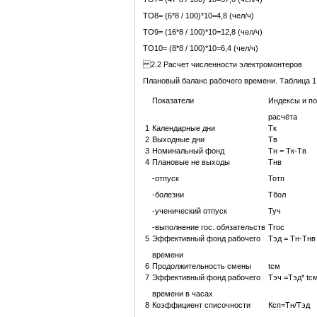
ТО8= (6*8 / 100)*10=4,8 (чел/ч)
ТО9= (16*8 / 100)*10=12,8 (чел/ч)
ТО10= (8*8 / 100)*10=6,4 (чел/ч)
2.2 Расчет численности электромонтеров
Плановый баланс рабочего времени. Таблица 1
Показатели
Индексы и п
расчёта
1
Календарные дни
Тк
2
Выходные дни
Тв
3
Номинальный фонд
Тн = Тк-Тв
4
Плановые не выходы
Тнв
-отпуск
Тотп
-болезни
Тбол
-ученический отпуск
Туч
-выполнение гос. обязательств
Тгос
5
Эффективный фонд рабочего
Тэд = Тн-Тнв
времени
6
Продолжительность смены
tсм
7
Эффективный фонд рабочего
Тэч =Тэд* tс
времени в часах
8
Коэффициент списочности
Ксп=Тн/Тэд