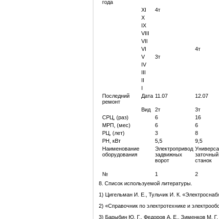
года
XI
4т
X
IX
VIII
VII
VI
4т
V
3т
IV
III
II
I
Последний
Дата
11.07
12.07
ремонт
Вид
2т
3т
СРЦ, (раз)
6
16
МРП, (мес)
6
6
РЦ, (лет)
3
8
РН, кВт
5,5
9,5
Наименование
Электропривод
Универс
оборудования
задвижных
заточный
ворот
станок
№
1
2
8. Список используемой литературы.
1) Цигельман И. Е., Тульчик И. К. «Электросна
2) «Справочник по электротехнике и электрооб
3) Барыбин Ю. Г., Федоров А. Е., Зименков М. 