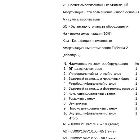
2.5 Расчёт амортизационных отчислений.
Амортизация - это возмещение износа основны
А - сумма амортизации
БО - балансная стоимость оборудования
На - норма амортизации (10%)
Ксм - Коэффициент сменности
Амортизационные отчисления Таблица 2
(таблица 2)
№
Наименование электрооборудования
Ко
1
ЭП раздвижных ворот
1
2
Универсальный заточный станок
1
3
Заточный станок для червячных фрез
1
4
Резьбошлифовальный станок
1
5
Заточный станок для фрезерных головок
1
6
Круглошлифовальный станок
1
7
Токарный станок
1
8
Вентилятор
1
9
Плоско шлифовальный станок
1
10
Внутришлифовальный станок
1
Итого
А1 = 180000*10%*1/100 = 180(тенге)
А2 = 65000*10%*1/100 =65 (тенге)
А3 = 58000*10%*1/100 = 58 (тенге)