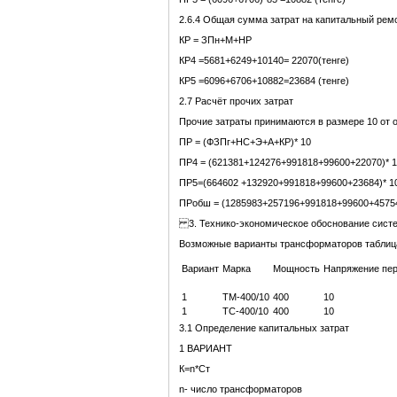
2.6.4 Общая сумма затрат на капитальный рем
КР = ЗПн+М+НР
КР4 =5681+6249+10140= 22070(тенге)
КР5 =6096+6706+10882=23684 (тенге)
2.7 Расчёт прочих затрат
Прочие затраты принимаются в размере 10 от
ПР = (ФЗПг+НС+Э+А+КР)* 10
ПР4 = (621381+124276+991818+99600+22070)* 10
ПР5=(664602 +132920+991818+99600+23684)* 10
ПРобш = (1285983+257196+991818+99600+45754)
3. Технико-экономическое обоснование сист
Возможные варианты трансформаторов таблиц
Вариант
Марка
Мощность
Напряжение пер
1
ТМ-400/10
400
10
1
ТС-400/10
400
10
3.1 Определение капитальных затрат
1 ВАРИАНТ
К=n*Cт
n- число трансформаторов