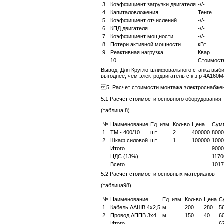
3
Коэффициент загрузки двигателя
-//-
4
Капиталовложения
Тенге
5
Коэффициент отчислений
-//-
6
КПД двигателя
-//-
7
Коэффициент мощности
-//-
8
Потери активной мощности
кВт
9
Реактивная нагрузка
Квар
10
Стоимость
Вывод: Для Кругло-шлифовального станка выбир
выгоднее, чем электродвигатель с к.з.р 4А160
5. Расчет стоимости монтажа электроснабже
5.1 Расчет стоимости основного оборудования
(таблица 8)
№
Наименование
Ед. изм.
Кол-во
Цена
Сум
1
ТМ - 400/10
шт.
2
400000
8000
2
Шкаф силовой
шт.
1
100000
1000
Итого
9000
НДС (13%)
1170
Всего
1017
5.2 Расчет стоимости основных материалов
(таблица98)
№
Наименование
Ед. изм.
Кол-во
Цена
С
1
Кабель ААШВ 4х2,5
м.
200
280
5
2
Провод АППВ 3х4
м.
150
40
6
Итого
6