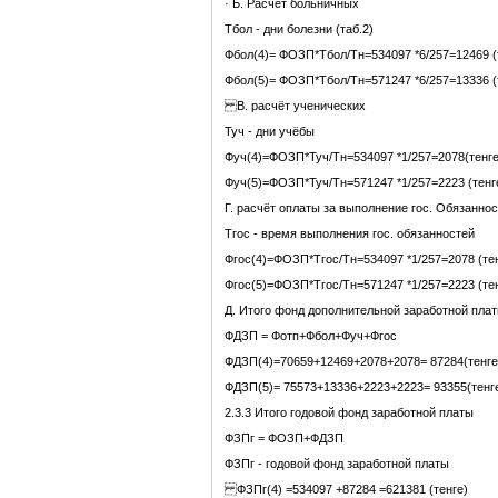
· Б. Расчёт больничных
Тбол - дни болезни (таб.2)
Фбол(4)= ФОЗП*Тбол/Тн=534097 *6/257=12469 (
Фбол(5)= ФОЗП*Тбол/Тн=571247 *6/257=13336 (
В. расчёт ученических
Туч - дни учёбы
Фуч(4)=ФОЗП*Туч/Тн=534097 *1/257=2078(тенге
Фуч(5)=ФОЗП*Туч/Тн=571247 *1/257=2223 (тенг
Г. расчёт оплаты за выполнение гос. Обязанно
Тгос - время выполнения гос. обязанностей
Фгос(4)=ФОЗП*Тгос/Тн=534097 *1/257=2078 (те
Фгос(5)=ФОЗП*Тгос/Тн=571247 *1/257=2223 (те
Д. Итого фонд дополнительной заработной пла
ФДЗП = Фотп+Фбол+Фуч+Фгос
ФДЗП(4)=70659+12469+2078+2078= 87284(тенге
ФДЗП(5)= 75573+13336+2223+2223= 93355(тенг
2.3.3 Итого годовой фонд заработной платы
ФЗПг = ФОЗП+ФДЗП
ФЗПг - годовой фонд заработной платы
ФЗПг(4) =534097 +87284 =621381 (тенге)