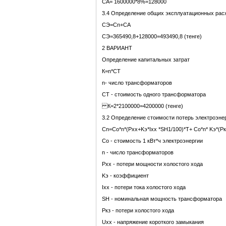
СА= 1600000*8%=128000
3.4 Определение общих эксплуатационных рас
СЭ=Сn+СА
СЭ=365490,8+128000=493490,8 (тенге)
2 ВАРИАНТ
Определение капитальных затрат
К=n*CТ
n- число трансформаторов
CТ - стоимость одного трансформатора
К=2*2100000=4200000 (тенге)
3.2 Определение стоимости потерь электроэнер
Cn=Co*n*(Pхх+Kэ*Iхх *SH1/100)*T+ Co*n* Kэ*(P
Co - стоимость 1 кВт*ч электроэнергии
n - число трансформаторов
Pхх - потери мощности холостого хода
Kэ - коэффициент
Iхх - потери тока холостого хода
SH - номинальная мощность трансформатора
Pкз - потери холостого хода
Uхх - напряжение короткого замыкания