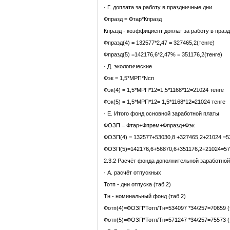
· Г. доплата за работу в праздничные дни
Фпразд = Фтар*Кпразд
Кпразд - коэффициент доплат за работу в праз
Фпразд(4) = 132577*2,47 = 327465,2(тенге)
Фпразд(5) =142176,6*2,47% = 351176,2(тенге)
· Д. экологические
Фэк = 1,5*МРП*Nсп
Фэк(4) = 1,5*МРП*12=1,5*1168*12=21024 тенге
Фэк(5) = 1,5*МРП*12= 1,5*1168*12=21024 тенге
· Е. Итого фонд основной заработной платы
ФОЗП = Фтар+Фпрем+Фпразд+Фэк
ФОЗП(4) = 132577+53030,8 +327465,2+21024 =53
ФОЗП(5)=142176,6+56870,6+351176,2+21024=571
2.3.2 Расчёт фонда дополнительной заработно
· А. расчёт отпускных
Тотп - дни отпуска (таб.2)
Тн - номинальный фонд (таб.2)
Фотп(4)=ФОЗП*Тотп/Тн=534097 *34/257=70659 (
Фотп(5)=ФОЗП*Тотп/Тн=571247 *34/257=75573 (