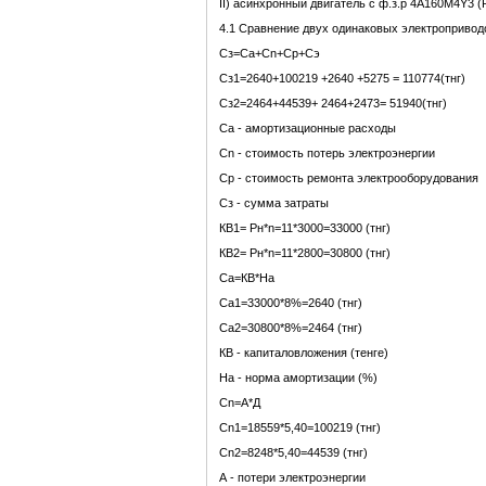
II) асинхронный двигатель с ф.з.р 4А160М4Y3 (Р
4.1 Сравнение двух одинаковых электропривод
Сз=Са+Сn+Ср+Сэ
Сз1=2640+100219 +2640 +5275 = 110774(тнг)
Сз2=2464+44539+ 2464+2473= 51940(тнг)
Са - амортизационные расходы
Сn - стоимость потерь электроэнергии
Ср - стоимость ремонта электрооборудования
Сз - сумма затраты
КВ1= Рн*n=11*3000=33000 (тнг)
КВ2= Рн*n=11*2800=30800 (тнг)
Са=КВ*На
Са1=33000*8%=2640 (тнг)
Са2=30800*8%=2464 (тнг)
КВ - капиталовложения (тенге)
На - норма амортизации (%)
Сn=А*Д
Сn1=18559*5,40=100219 (тнг)
Сn2=8248*5,40=44539 (тнг)
А - потери электроэнергии