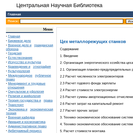
Центральная Научная Библиотека
Главная
Поиск:
Меню
·
Главная
·
Биржевое дело
Цех металлорежущих станков
·
Военное дело и
гражданская
оборона
Содержание
·
Геодезия
1. Введение
·
Естествознание
·
Искусство и культура
2. Организация энергетического хозяйства цех
·
Краеведение и
этнография
2.1. Организация планово-предупредительных 
·
Культурология
·
Международное
публичное
2.2 Расчет численности электромонтеров
право
·
2.3 Расчет годового фонда зарплаты
Менеджмент и трудовые
отношения
2.4 Расчет стоимости электроэнергии
·
Оккультизм и уфология
·
Религия и мифология
2.5 Расчет суммы амортизационных отчислени
·
Теория государства и
права
2.6 Расчет затрат на капитальный ремонт
·
Транспорт
·
Экономика и
экономическая
2.7 Расчет прочих затрат
теория
·
Военная кафедра
3. Технико-экономическое обоснование систе
·
Авиация и космонавтика
4. Технико-экономическое обоснование систем
·
Административное право
·
Арбитражный процесс
5. Расчет стоимости монтажа