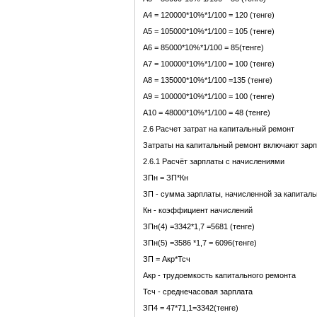
А4 = 120000*10%*1/100 = 120 (тенге)
А5 = 105000*10%*1/100 = 105 (тенге)
А6 = 85000*10%*1/100 = 85(тенге)
А7 = 100000*10%*1/100 = 100 (тенге)
А8 = 135000*10%*1/100 =135 (тенге)
А9 = 100000*10%*1/100 = 100 (тенге)
А10 = 48000*10%*1/100 = 48 (тенге)
2.6 Расчет затрат на капитальный ремонт
Затраты на капитальный ремонт включают зарп
2.6.1 Расчёт зарплаты с начислениями
ЗПн = ЗП*Кн
ЗП - сумма зарплаты, начисленной за капитал
Кн - коэффициент начислений
ЗПн(4) =3342*1,7 =5681 (тенге)
ЗПн(5) =3586 *1,7 = 6096(тенге)
ЗП = Акр*Тсч
Акр - трудоемкость капитального ремонта
Тсч - среднечасовая зарплата
ЗП4 = 47*71,1=3342(тенге)