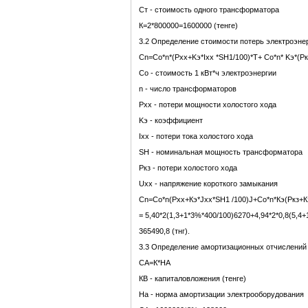
Cт - стоимость одного трансформатора
К=2*800000=1600000 (тенге)
3.2 Определение стоимости потерь электроэнер
Cn=Co*n*(Pхх+Kэ*Iхх *SH1/100)*T+ Co*n* Kэ*(P
Co - стоимость 1 кВт*ч электроэнергии
n - число трансформаторов
Pхх - потери мощности холостого хода
Kэ - коэффициент
Iхх - потери тока холостого хода
SH - номинальная мощность трансформатора
Pкз - потери холостого хода
Uхх - напряжение короткого замыкания
Сn=Co*n(Pxx+Кэ*Jxx*SH1 /100)J+Co*n*Кэ(Pкз+К
= 5,40*2(1,3+1*3%*400/100)6270+4,94*2*0,8(5,4
365490,8 (тнг).
3.3 Определение амортизационных отчислений
СА=К*НА
КВ - капиталовложения (тенге)
На - норма амортизации электрооборудования