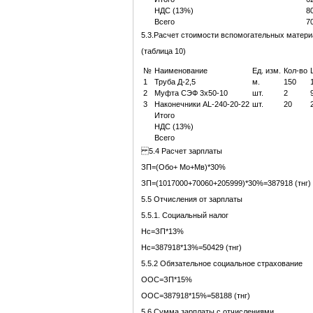
НДС (13%)
8
Всего
7
5.3.Расчет стоимости вспомогательных матер
(таблица 10)
№
Наименование
Ед. изм.
Кол-во
1
Труба Д-2,5
м.
150
2
Муфта СЭФ 3х50-10
шт.
2
3
Наконечники АL-240-20-22
шт.
20
Итого
НДС (13%)
Всего
5.4 Расчет зарплаты
ЗП=(Обо+ Мо+Мв)*30%
ЗП=(1017000+70060+205999)*30%=387918 (тнг)
5.5 Отчисления от зарплаты
5.5.1. Социальный налог
Нс=ЗП*13%
Нс=387918*13%=50429 (тнг)
5.5.2 Обязательное социальное страхование
ООС=ЗП*15%
ООС=387918*15%=58188 (тнг)
5.6 Сумма зарплаты с отчислениями