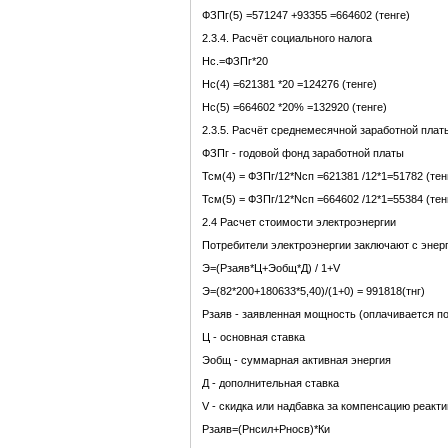
ФЗПг(5) =571247 +93355 =664602 (тенге)
2.3.4. Расчёт социального налога
Нс.=ФЗПг*20
Нс(4) =621381 *20 =124276 (тенге)
Нс(5) =664602 *20% =132920 (тенге)
2.3.5. Расчёт среднемесячной заработной плат
ФЗПг - годовой фонд заработной платы
Тсм(4) = ФЗПг/12*Nсп =621381 /12*1=51782 (тен
Тсм(5) = ФЗПг/12*Nсп =664602 /12*1=55384 (тен
2.4 Расчет стоимости электроэнергии
Потребители электроэнергии заключают с энер
Э=(Рзаяв*Ц+Эобщ*Д) / 1+V
Э=(82*200+180633*5,40)/(1+0) = 991818(тнг)
Рзаяв - заявленная мощность (оплачивается п
Ц - основная ставка
Эобщ - суммарная активная энергия
Д - дополнительная ставка
V - скидка или надбавка за компенсацию реакт
Рзаяв=(Рнсил+Рносв)*Ки