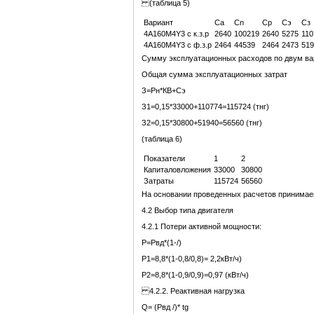
(таблица 5)
Вариант
Са
Сn
Ср
Сэ
Сз
4А160М4Y3 с к.з.р
2640
100219
2640
5275
110
4А160М4Y3 с ф.з.р
2464
44539
2464
2473
519
Сумму эксплуатационных расходов по двум ва
Общая сумма эксплуатационных затрат
З=Рн*КВ+Сэ
З1=0,15*33000+110774=115724 (тнг)
З2=0,15*30800+51940=56560 (тнг)
(таблица 6)
Показатели
1
2
Капиталовложения
33000
30800
Затраты
115724
56560
На основании проведенных расчетов принимаем
4.2 Выбор типа двигателя
4.2.1 Потери активной мощности:
Р=Рвд*(1-/)
Р1=8,8*(1-0,8/0,8)= 2,2кВт/ч)
Р2=8,8*(1-0,9/0,9)=0,97 (кВт/ч)
4.2.2. Реактивная нагрузка
Q= (Рвд /)* tg