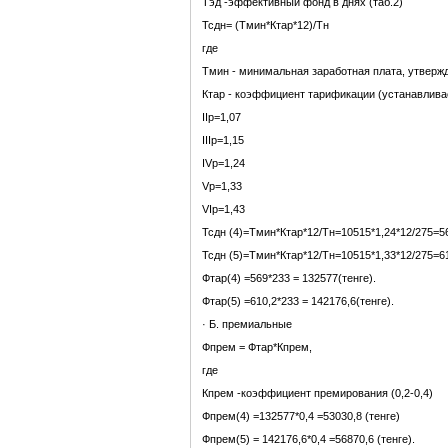
Тэд -эффективный фонд в днях (таб.2)
Тсдн= (Тмин*Ктар*12)/Тн
где
Тмин - минимальная заработная плата, утверж
Ктар - коэффициент тарификации (устанавлива
IIр=1,07
IIIр=1,15
IVр=1,24
Vр=1,33
VIр=1,43
Тсдн (4)=Тмин*Ктар*12/Тн=10515*1,24*12/275=5
Тсдн (5)=Тмин*Ктар*12/Тн=10515*1,33*12/275=6
Фтар(4) =569*233 = 132577(тенге).
Фтар(5) =610,2*233 = 142176,6(тенге).
· Б. премиальные
Фпрем = Фтар*Кпрем,
где
Кпрем -коэффициент премирования (0,2-0,4)
Фпрем(4) =132577*0,4 =53030,8 (тенге)
Фпрем(5) = 142176,6*0,4 =56870,6 (тенге).