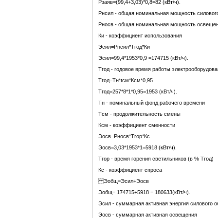
Рзаяв=(99,4+3,03)*0,8=82 (кВт/ч).
Рнсил - общая номинальная мощность силовог
Рносв - общая номинальная мощность освеще
Ки - коэффициент использования
Эсил=Рнсил*Тгод*Ки
Эсил=99,4*1953*0,9 =174715 (кВт/ч).
Тгод - годовое время работы электрооборудов
Тгод=Тн*tсм*Ксм*0,95
Тгод=257*8*1*0,95=1953 (кВт/ч).
Тн - номинальный фонд рабочего времени
Tсм - продолжительность смены
Ксм - коэффициент сменности
Эосв=Рносв*Тгор*Кс
Эосв=3,03*1953*1=5918 (кВт/ч).
Тгор - время горения светильников (в % Тгод)
Кс - коэффициент спроса
Эобщ=Эсил+Эосв
Эобщ= 174715+5918 = 180633(кВт/ч).
Эсил - суммарная активная энергия силового 
Эосв - суммарная активная освещения