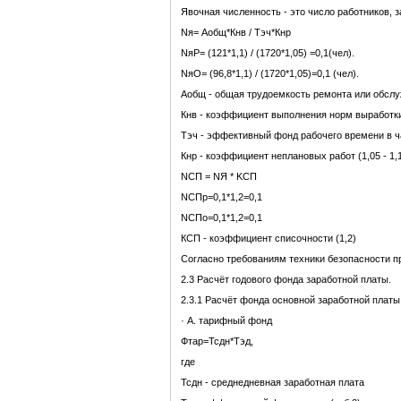
Явочная численность - это число работников, 
Nя= Аобщ*Кнв / Тэч*Кнр
NяР= (121*1,1) / (1720*1,05) =0,1(чел).
NяО= (96,8*1,1) / (1720*1,05)=0,1 (чел).
Аобщ - общая трудоемкость ремонта или обсл
Кнв - коэффициент выполнения норм выработки (
Тэч - эффективный фонд рабочего времени в 
Кнр - коэффициент неплановых работ (1,05 - 1,
NСП = NЯ * KСП
NСПр=0,1*1,2=0,1
NСПо=0,1*1,2=0,1
КСП - коэффициент списочности (1,2)
Согласно требованиям техники безопасности п
2.3 Расчёт годового фонда заработной платы.
2.3.1 Расчёт фонда основной заработной плат
· А. тарифный фонд
Фтар=Тсдн*Тэд,
где
Тсдн - среднедневная заработная плата