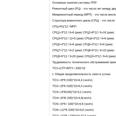
Основные понятия системы ППР.
Ремонтный цикл (РЦ) - это число лет между д
Межремонтный период (МРП) - это число меся
Структура ремонтного цикла (СРЦ) - это числ
СРЦ=РЦ*12 / МРП
СРЦ1=3*12 / 6=6 (рем) СРЦ2=8*12 / 6=16 (рем)
СРЦ3=5*12 / 12=5 (рем) СРЦ4=3*12 / 6=6 (рем)
СРЦ5=3*12 / 6=6 (рем) СРЦ6=3*12 / 6=6 (рем)
СРЦ7=1*12 / 6=2 (рем) СРЦ8=5*12 / 6=10 (рем)
СРЦ9=5*12 / 3=20 (рем) СРЦ10=3*12 / 6=6 (рем)
Трудоемкость технического обслуживания прин
ТО1=((ТР+КР)*t / 100)*10
t- Общая продолжительность смен в сутках
ТО1= (8*8 /100)*10=6,4 (чел/ч);
ТО2= (8*8 /100)*10=6,4 (чел/ч)
ТО3= (4*8/100)*10=3,2 (чел/ч)
ТО4= (6*8/ 100)*10=4,8(чел/ч)
ТО5= (6*8 / 100)*10=4,8 (чел/ч)
ТО6= (12*8 /100)*10=9,6 (чел/ч)
ТО7= (47*8 / 100)*10=37,6 (чел/ч)