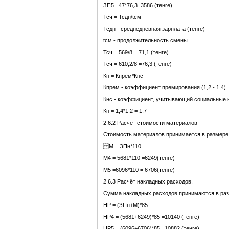
ЗП5 =47*76,3=3586 (тенге)
Тсч = Тсдн/tсм
Тсдн - среднедневная зарплата (тенге)
tсм - продолжительность смены
Тсч = 569/8 = 71,1 (тенге)
Тсч = 610,2/8 =76,3 (тенге)
Кн = Кпрем*Кнс
Кпрем - коэффициент премирования (1,2 - 1,4)
Кнс - коэффициент, учитывающий социальные н
Кн = 1,4*1,2 = 1,7
2.6.2 Расчёт стоимости материалов
Стоимость материалов принимается в размере
М = ЗПн*110
М4 = 5681*110 =6249(тенге)
М5 =6096*110 = 6706(тенге)
2.6.3 Расчёт накладных расходов.
Сумма накладных расходов принимаются в раз
НР = (ЗПн+М)*85
НР4 = (5681+6249)*85 =10140 (тенге)
НР5 = (6096+6706)*85 =10882 (тенге)