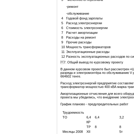
-ремонт
-обслуживание
4
Годовой фонд зарплаты
5
Расход электроэнергии
6
Стоимость электроэнергии
7
Расчет амортизации
8
Расходы на ремонт
9
Прочие расходы
10
Мощность трансформаторов
11
Эксплуатационные расходы
12
Разность эксплуатационных расходов по с
7. Общий вывод по курсовому проекту
В данном курсовом проекте был рассмотрен «Ц
разряда и электромонтёра по обслуживанию V р
664602 тенге.
Расход электроэнергий предприятие составляе
трансформатор мощностью 400 кВА марка тра
Амортизационные отчисления для всего оборудо
проекта мы убедились, что внедрение электр
График планово - предупредительных работ
Трудоемкость
ТО
6,4
6,4
3,2
КР
ТР
8
8
Месяцы 2008
XII
5т