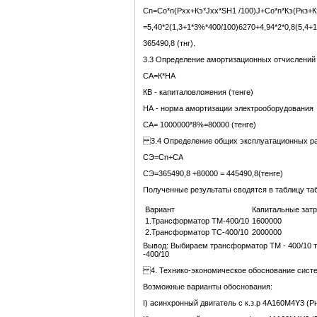
Сn=Co*n(Pxx+Кэ*Jxx*SH1 /100)J+Co*n*Кэ(Pкз+К
=5,40*2(1,3+1*3%*400/100)6270+4,94*2*0,8(5,4+
365490,8 (тнг).
3.3 Определение амортизационных отчислений
СА=К*НА
КВ - капиталовложения (тенге)
НА - норма амортизации электрооборудования
СА= 1000000*8%=80000 (тенге)
3.4 Определение общих эксплуатационных р
СЭ=Сn+СА
СЭ=365490,8 +80000 = 445490,8(тенге)
Полученные результаты сводятся в таблицу та
Вариант
Капитальные зат
1.Трансформатор ТМ-400/10
1600000
2.Трансформатор ТС-400/10
2000000
Вывод: Выбираем трансформатор ТМ - 400/10 т
-400/10
4. Технико-экономическое обоснование сист
Возможные варианты обоснования:
I) асинхронный двигатель с к.з.р 4А160М4Y3 (Рн=