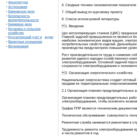
·
Архитектура
6. Сводные технико-экономические показатели
·
Астрономия
·
Банковское дело
7. Общий вывод по курсовому проекту
·
Безопасность
8. Список используемой литературы
жизнедеятельности
·
Биржевое дело
1. Введение
·
Ботаника и сельское
хозяйство
Цех металлорежущих станков (ЦМС) предназна
·
Главной задачей промышленности являются бол
Бухгалтерский учет и
аудит
наиболее экономических видов машин, электро
·
Валютные отношения
потребительских свойств изделий. Дальнейшее
·
Ветеринария
производства предусмотрено повышение уровня
Рост производительности труда и снижение се
развития единого народно-хозяйственного ком
электрооборудования. Основной задачей персо
сохранности электрооборудования и экономичн
2. Организация энергетического хозяйства
Национальная энергосистема создает оптовый 
продажи ее территориальным энергокомпаниям
2.1 Организация планово-предупредительных р
Организация планово предупредительных работ
электрооборудования, чтобы исключить возможн
График ППР является техническим документом,
Техническое обслуживание- совокупность техн
Ремонтная служба занимается ремонтами в случ
Трудоемкость ремонта электрооборудования пр
и числа ремонтов в год.