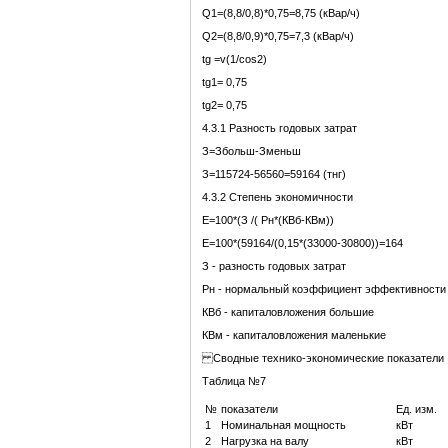
Q1=(8,8/0,8)*0,75=8,75 (кВар/ч)
Q2=(8,8/0,9)*0,75=7,3 (кВар/ч)
tg =v(1/cos2)
tg1= 0,75
tg2= 0,75
4.3.1 Разность годовых затрат
З=Збольш-Зменьш
З=115724-56560=59164 (тнг)
4.3.2 Степень экономичности
Е=100*(З /( Рн*(КВб-КВм))
Е=100*(59164/(0,15*(33000-30800))=164
З - разность годовых затрат
Рн - нормальный коэффициент эффективности 
КВб - капиталовложения большие
КВм - капиталовложения маленькие
Сводные технико-экономические показатели
Таблица №7
№
показатели
Ед. изм.
1
Номинальная мощность
кВт
2
Нагрузка на валу
кВт