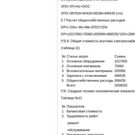
ЗПО=ЗП+Нс+ООС
ЗПО=387918+50429+58188=496535 (тнг)
5.7 Расчет общехозяйственных расходов
ОР=( Обо+ Мо+Мв+ЗПО)*15%
ОР=(1017000+70060+205999+496535)*15%=26843
5.8. Общая стоимость монтажа электроснабж
(таблица 11)
№
Статьи затрат
Сумма
1
Основное оборудование
1017000
2
Основные материалы
70060
3
Вспомогательные материалы
205999
4
Зарплата с отчислениями
496535
5
Общехозяйственные расходы
268439
Всего
2058033
6. Сводные технико-экономические показате
Таблица №12
№
Показатели
1
Балансовая стоимость
2
Трудоемкость работ
-ремонт
-обслуживание
3
Численность персонала