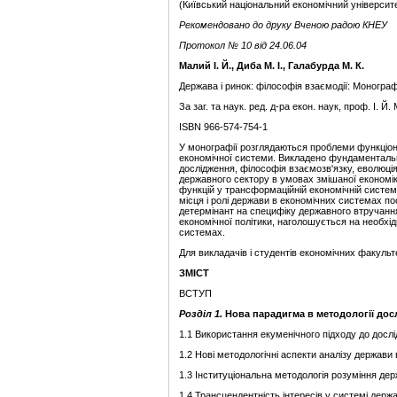
(Київський національний економічний університ
Рекомендовано до друку Вченою радою КНЕУ
Протокол № 10 від 24.06.04
Малий І. Й., Диба М. І., Галабурда М. К.
Держава і ринок: філософія взаємодії: Монограф
За заг. та наук. ред. д-ра екон. наук, проф. І. Й. 
ISBN 966-574-754-1
У монографії розглядаються проблеми функціон
економічної системи. Викладено фундаментальні
дослідження, філософія взаємозв'язку, еволюці
державного сектору в умовах змішаної економі
функцій у трансформаційній економічній систем
місця і ролі держави в економічних системах п
детермінант на специфіку державного втручання
економічної політики, наголошується на необхі
системах.
Для викладачів і студентів економічних факульт
ЗМІСТ
ВСТУП
Розділ
1.
Нова парадигма в методології дос
1.1 Використання екуменічного підходу до досл
1.2 Нові методологічні аспекти аналізу держави 
1.3 Інституціональна методологія розуміння дер
1.4 Трансцендентність інтересів у системі дер