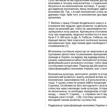
Субстантивізм як методологічний напрям дослід
економіки в тісному взаємозв'язку з соціально
базуються на неекономічних мотивах. У цьому на
дослідження економічних явищ необхідно здійсн
економіки [6]. Так, з історії економічних учень
держава тощо. Крім того, в економічних дослідж
ціоналізму.
Т. Веблен у праці «Теорія бездіяльного класу» 
існування між людьми, ідею розвитку та діяльно
лише на ринковій ціні, тобто на закономірностях
залишилися поза увагою. Критикуючи ототожнен
тезу про недооцінку людської особистості в ек
були У. К. Мітчелл та Дж. А. Гоббсон. Гоббсон,
принцип laisser faire класичної політичної еко
матеріальних благ, відстоював ідею необхіднос
споживанням [7].
Вітчизняна суспільна наука ще не зверталася д
гуртовими цінностями та ринковими принципами 
громади в Україні, на відміну від індивідуалізму
умовах широкомасштабної економічної інтеграції
фейєрбахівського розумного егоїзму, тобто прави
суспільними інтересами. Перехід від абстрактно
трансформаційної економіки України, має стати
Економічна культура, менталітет, релігія та іст
економічний розвиток і мають великий вплив на в
економічних закономірностей, а й результатом д
тощо. У цьому плані не можна обійти концепцію
Сорокіна. Особливістю його методології є розгл
спільства через еволюцію типів культури. Істори
як визначальну та необхідну передумову історії
назад, -- пише П. Сорокін, -- є справою честі 
творцем своєї історії…» [8]. Систему цінностей,
висхідний чинник розвитку суспільства.
Радикальна трансформація економіки України н