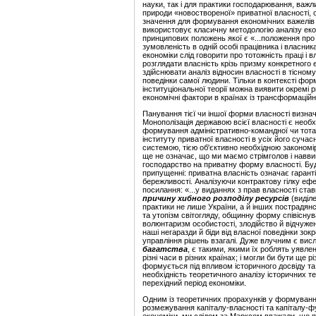
науки, так і для практики господарювання, важ
природи «новоствореної» приватної власності, 
значення для формування економічних важелів 
використовує класичну методологію аналізу еко
принципових положень якої є «...положення про 
зумовленість в одній особі працівника і власника
економіки слід говорити про тотожність праці і в
розглядати власність крізь призму конкретного
здійснювати аналіз відносин власності в тісному
поведінки самої людини. Тільки в контексті фор
інституціональної теорії можна виявити окремі 
економічні фактори в країнах із трансформацій
Панування тієї чи іншої форми власності визнача
Монополізація державою всієї власності є нео
формування адміністративно-командної чи тотал
інституту приватної власності в усіх його суч
системою, тією об'єктивно необхідною закономір
ще не означає, що ми маємо стрімголов і навви
господарство на приватну форму власності. Буд
припущенні: приватна власність означає гаранті
бережливості. Аналізуючи контрактову гілку еф
посилання: «...у виданнях з прав власності ста
причину хибного розподілу ресурсів
(виділе
практики не лише України, а й інших пострадянс
та утопізм світогляду, общинну форму співіснува
волюнтаризм особистості, злодійство й відчуженн
наші негаразди й біди від власної поведінки зок
управління рішень взагалі. Дуже влучним є вис
багатства
, є такими, якими їх роблять уявлен
різні часи в різних країнах; і могли би бути ще 
формується під впливом історичного досвіду та 
необхідність теоретичного аналізу історичних т
перехідний період економіки.
Одним із теоретичних прорахунків у формуванні
розмежування капіталу-власності та капіталу-ф