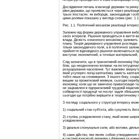
Дослідження питань взаємодії держави та ринку
рівні держави, що проявляється через реалізаці
трьох іпостасях: як виборців, законодавців і ос
цими ролями показано у вигляді схеми (рис. 1.1
Рис. 1.1. Політичний механізм реалізації інтерес
Залежно від форми державного управління вибо
своїх інтересів. Рішення проводяться в життя 
влада. Дієвість означеного механізму залежить в
плану. Теорія державного управління розглядає
тільки законодавчого поля, а й політичної залеж
прийняття відповідного рішення включаються пр
виступає економічний, а точніше матеріальний, 
Слід зазначити, що в транзитивній економіці Ук
благ, що неоднозначно впливає на інституціоналі
розшарування населення. Тут важливо звернути 
який усупереч логіці капіталізму замість капіта
тобто лише на споживання. З іншого боку, соці
вищим за прожитковий мінімум, сьогодні перебув
економіці, коли ще не закінчено приватизацію та 
не зацікавлені в підприємливій трудовій ініціат
собівартості продукції чи послуг задля збільшен
сьогодні ще потрібно вирішити в теоретичному п
З погляду соціального у структурі інтересу мож
1) соціальний стан суб'єкта, або сукупність його
2) ступінь усвідомлення стану, який може широк
усвідомлення;
3) ідеальні спонукальні сили, або мотиви, діяльн
4) саме дійство, яке являє собою утвердження 
в системі взаємодії держави з фірмами та кожн