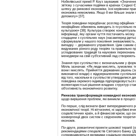
Нобелівської премії Р. Коуз зауважив: «Значенн
зв'язку з сучасними подіями в кр
а
їнах Східної 
шляху до ринкової економіки, їхні керівники праг
економіка неможлива. Якщо б ми більше знали 
допомогу» [37].
Теорія поведінки передбачає розгляд офіційних 
неофіційних обмежень виводить із «суспільно п
культурою» [38]. Культура створює концептуаль
інформації, яку органи чуття постачають мозку.
спадщини з суспільних наук (насамперед ідетьс
сформували у нашого покоління зневажливість 
випадку -- державного управління. Цим самим
в
и
думаних різного роду теоріях та правильно п
успадкованих традицій та наук
о
вих переконань 
менеджери на свій суб'єктивний лад створюють 
Знання про суспільство є визначальним у форм
Мілль зазначав: «Як люди мислять, зумовлює те
вони і мислять. Прийняття державних рішень (за
виконавчої влади) є віддзеркаленням суспільно
від того, наскільки в суспільстві утвердилися д
поведінка окремого індивіда підпорядковуєт
ь
ся 
волю
н
таристські рішення владних структур ст
об'єктивність економічного р
о
звитку.
Ринкова трансформація командної економі
щодо вирішення проблем, які виникли в процесі 
По-перше, слід визнати факт випереджаючого ро
економічної теорії. Ні вітчизняні, ні зарубіжні 
соціалістичних країн, а й фінансові кризи, що ох
конвергенції двох систем є свідченням теоретич
економік.
По-друге, романтичні проекти шокової терапії (об
рекомендаціями спеціалістів Світового Банку (Дж
супроводжуються великими соціально-економічн