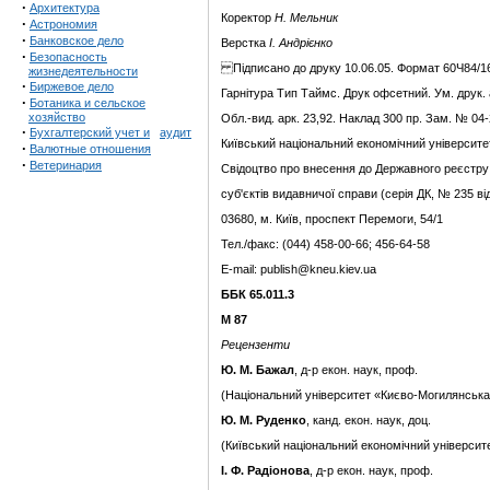
·
Архитектура
Коректор
Н. Мельник
·
Астрономия
·
Банковское дело
Верстка
І. Андрієнко
·
Безопасность
Підписано до друку 10.06.05. Формат 60Ч84/16
жизнедеятельности
·
Биржевое дело
Гарнітура Тип Таймс. Друк офсетний. Ум. друк. а
·
Ботаника и сельское
хозяйство
Обл.-вид. арк. 23,92. Наклад 300 пр. Зам. № 04-
·
Бухгалтерский учет и
аудит
Київський національний економічний університе
·
Валютные отношения
·
Ветеринария
Свідоцтво про внесення до Державного реєстру
суб'єктів видавничої справи (серія ДК, № 235 ві
03680, м. Київ, проспект Перемоги, 54/1
Тел./факс: (044) 458-00-66; 456-64-58
E-mail: publish@kneu.kiev.ua
ББК 65.011.3
М 87
Рецензенти
Ю. М. Бажал
, д-р екон. наук, проф.
(Національний університет «Києво-Могилянська
Ю. М. Руденко
, канд. екон. наук, доц.
(Київський національний економічний університ
І. Ф. Радіонова
, д-р екон. наук, проф.