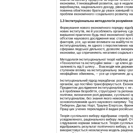
економіки, її інноваційний розвиток, що в нед
виробництва, національного доходу, рівня спож
повинна обов'язково брати до уваги зовнішній т
проблем економічного і соціального розвитку на
1.3 Інституціональна методологія розуміння
Формування нового економічного порядку відобра
нових інститутів, які й уособлюють органічну єд
вирішенні практично будь-якої економічної проб
об'єктом наукового дослідження має стати вся 
факторів, усе, що може впливати на майбутні под
інституціоналізму, як одного з перспективних н
сферами людської діяльності, дозволяє виокре
економіки, що спричиняють негативні соціальні н
Методологія інституціональної теорії набуває д
«Технологічні та інституційні зміни -- це ключі д
залежність від її шляху… Взаємодія між держав
ступенем впливу на інституціональну зміну і ро
неофіційних обмежень, -- усе це спричиняє до ці
Інституціональний підхід передбачає розгляд ек
організм, що постійно трансформується. Економ
Предметом дослідження інституціоналізму є не
а й проблеми безробіття, структурної та регіон
політики, визначення ролі держави, суспільної 
інституціоналізм, без знання якого неможливо 
основоположників цього наукового напряму: Тор
Тінберген, Даглас Норт, Трауінн Егертсон, Френк
Праці цих учених перекладені й видані російсь
Теорія суспільного вибору відображає спробу «
усвідомленого, раціонального вибору людей. От
слідуванню нормам знімається. Теорія суспіль
відображають результат політичного вибору, а 
використовується неокласична модель раціональ