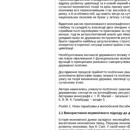
відрізку розвитку цивілізації та в кожній окремі
сучасної економічної теорії та крізь призму кри
економіки все переконливішим стає висновок про
ринку, а й особливостей, що мають місце на суч
національних економік не буває у зв'язку з іст
Відмітною рисою пропонованого монографічного
глибину та складність взаємодії двох вихідних 
сприймається науковцями та практиками за спр
менше, тоді як ретроспективний аналіз цих яв
урядами країн як державних інструментів регулю
брати і віднайти найбільш результативну структур
конкретно-історичної ситуації кожної країни ста
цивілізації.
Необґрунтована експансія державного впливу пр
ніж повне нівелювання її функціональних можл
функцій із принципами ринкового саморегулюва
державної політики.
Дослідження процесів прийняття політичних ріше
охоплюючи філософію права, моралі та політики
увагу на теорії виникнення держави, еволюції с
сучасному етапі.
Автори намагались уникнути політичної заангаж
державному секторі як на потенційному ресурсі 
Авторами монографії є: І. Й. Малий -- загальне та
6, 8; М. К. Галабурда -- розділ 3.
Розділ 1. Нова парадигма в метод
о
логії дослі
1.1 Використання екуменічного підходу до
Історія економічної думки засвідчує еволюційні
висвітлення економічних явищ. Першим економі
розвитку економіки, був А. Сміт. У своїй книзі 