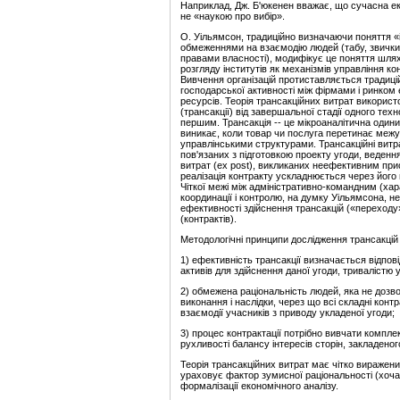
Наприклад, Дж. Б'юкенен вважає, що сучасна ек
не «наукою про вибір».
О. Уільямсон, традиційно визначаючи поняття «
обмеженнями на взаємодію людей (табу, звички
правами власності), модифікує це поняття шлях
розгляду інститутів як механізмів управління ко
Вивчення організацій протиставляється традиційн
господарської активності між фірмами і ринком є 
ресурсів. Теорія трансакційних витрат викорис
(трансакції) від завершальної стадії одного техн
першим. Трансакція -- це мікроаналітична одиниц
виникає, коли товар чи послуга перетинає межу
управлінськими структурами. Трансакційні витрат
пов'язаних з підготовкою проекту угоди, веденн
витрат (ex post), викликаних неефективним при
реалізація контракту ускладнюється через його
Чіткої межі між адміністративно-командним (ха
координації і контролю, на думку Уільямсона, не
ефективності здійснення трансакцій («переходу
(контрактів).
Методологічні принципи дослідження трансакцій
1) ефективність трансакції визначається відпов
активів для здійснення даної угоди, тривалістю 
2) обмежена раціональність людей, яка не дозво
виконання і наслідки, через що всі складні конт
взаємодії учасників з приводу укладеної угоди;
3) процес контрактації потрібно вивчати компл
рухливості балансу інтересів сторін, закладеного
Теорія трансакційних витрат має чітко виражени
ураховує фактор зумисної раціональності (хоча 
формалізації економічного аналізу.