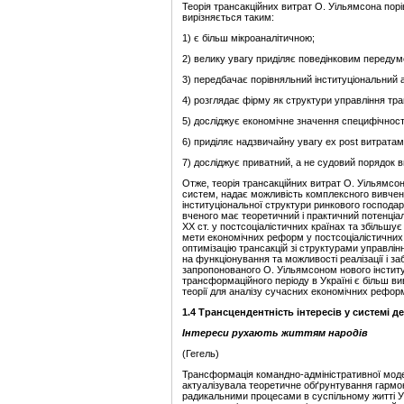
Теорія трансакційних витрат О. Уільямсона порі
вирізняється таким:
1) є більш мікроаналітичною;
2) велику увагу приділяє поведінковим передум
3) передбачає порівняльний інституціональний а
4) розглядає фірму як структури управління тр
5) досліджує економічне значення специфічності
6) приділяє надзвичайну увагу ex post витратам
7) досліджує приватний, а не судовий порядок в
Отже, теорія трансакційних витрат О. Уільямсо
систем, надає можливість комплексного вивченн
інституціональної структури ринкового господарс
вченого має теоретичний і практичний потенціа
XX ст. у постсоціалістичних країнах та збільшу
мети економічних реформ у постсоціалістичних 
оптимізацію трансакцій зі структурами управлін
на функціонування та можливості реалізації і 
запропонованого О. Уільямсоном нового інститу
трансформаційного періоду в Україні є більш ви
теорії для аналізу сучасних економічних рефор
1.4 Трансцендентність інтересів у системі 
Інтереси рухають життям народів
(Гегель)
Трансформація командно-адміністративної моделі 
актуалізувала теоретичне обґрунтування гармоні
радикальними процесами в суспільному житті Ук