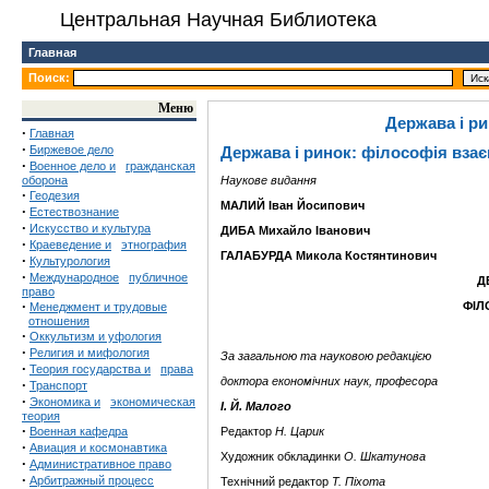
Центральная Научная Библиотека
Главная
Поиск:
Меню
Держава і р
·
Главная
·
Биржевое дело
Держава і ринок: філософія вза
·
Военное дело и
гражданская
оборона
Наукове видання
·
Геодезия
МАЛИЙ Іван Йосипович
·
Естествознание
·
Искусство и культура
ДИБА Михайло Іванович
·
Краеведение и
этнография
ГАЛАБУРДА Микола Костянтинович
·
Культурология
·
Международное
публичное
Д
право
·
ФІЛ
Менеджмент и трудовые
отношения
·
Оккультизм и уфология
·
Религия и мифология
За загальною та науковою редакцією
·
Теория государства и
права
доктора економічних наук, професора
·
Транспорт
·
Экономика и
экономическая
І. Й. Малого
теория
·
Военная кафедра
Редактор
Н. Царик
·
Авиация и космонавтика
Художник обкладинки
О. Шкатунова
·
Административное право
·
Арбитражный процесс
Технічний редактор
Т. Піхота