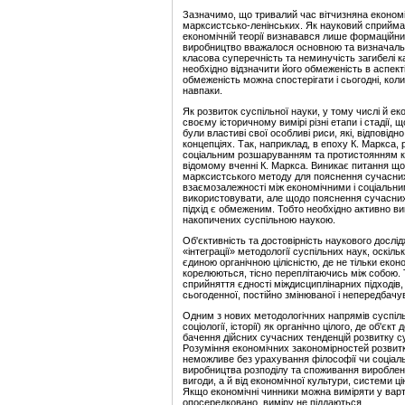
Зазначимо, що тривалий час вітчизняна економі
марксистсько-ленінських. Як науковий сприймав
економічній теорії визнавався лише формаційний 
виробництво вважалося основною та визначаль
класова суперечність та неминучість загибелі к
необхідно відзначити його обмеженість в аспек
обмеженість можна спостерігати і сьогодні, ко
навпаки.
Як розвиток суспільної науки, у тому числі й еко
своєму історичному вимірі різні етапи і стадії, щ
були властиві свої особливі риси, які, відповід
концепціях. Так, наприклад, в епоху К. Маркса,
соціальним розшаруванням та протистоянням кап
відомому вченні К. Маркса. Виникає питання що
марксистського методу для пояснення сучасних т
взаємозалежності між економічними і соціальн
використовувати, але щодо пояснення сучасних 
підхід є обмеженим. Тобто необхідно активно в
накопичених суспільною наукою.
Об'єктивність та достовірність наукового досл
«інтеграції» методології суспільних наук, оскіл
єдиною органічною цілісністю, де не тільки екон
корелюються, тісно переплітаючись між собою. Т
сприйняття єдності міждисциплінарних підходів
сьогоденної, постійно змінюваної і непередбачу
Одним з нових методологічних напрямів суспільн
соціології, історії) як органічно цілого, де об'є
бачення дійсних сучасних тенденцій розвитку с
Розуміння економічних закономірностей розвитк
неможливе без урахування філософії чи соціальн
виробництва розподілу та споживання виробленог
вигоди, а й від економічної культури, системи ц
Якщо економічні чинники можна виміряти у варті
опосередковано, виміру не піддаються.