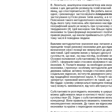
В. Леонтьєв, аналізуючи взаємозв'язок між екон
кожна з цих дисциплін розвинула «свій власний а
явищ, що спостерігаються» [3]. Він робить висн
одної, і рекомендує застосовувати
плюралі
с
ти
застосуванні суттєво різних типів аналізу, а в г
Пояснення такого методологічного еклектизму 
будь-якого типу пояснень або причинно-наслідко
географічний аналіз не можуть при сучасному с
твердження» [4]. Цей висновок тим більше підтв
економіки та трансформації економічної і політи
правові рішення, що інколи приймаються суб'єк
тому числі й поведінки людини.
Важливе методологічне значення має питання а
принципів теорії ринкової економіки для дослід
визначення своєї позиції ми звернулися до диску
змістовий. Цей напрям виник у процесі дискусії
суспільств, що має, на наш погляд, особливе з
Основні положення субстантивізму були викладе
(1947). і формалістами стосовно можливості зас
економік. К. Полан'я вважає за необхідне розм
економіки, і пропонує особливу методологію для
держава займає активну позицію стосовно ринку.
соціальних відносин, інститутів державного регу
від традиційної економічної науки, К. Полан'я з
заперечує «ринковий менталітет» як такий, що
Він піддає сумніву універсальні принципи поведі
часі) можуть змінюватися, від чого абстрагуєть
Субстантивісти розглядають економіку в ширшом
можна здійснювати лише в контексті «всієї суку
суспільства» [5]. Згідно з субстантивізмом виз
конкуренції. Вони правильно вважають помилков
неконкурентних економік. До таких ми відносимо
економіки та країни з перехідною економікою.