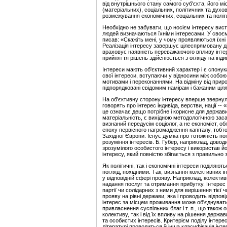
від внутрішнього стану самого суб'єкта, його міс
(матеріальних), соціальних, політичних та дух
розмежування економічних, соціальних та політи
Необхідно не забувати, що носієм інтересу вист
людей визначаються їхніми інтересами. У своєму
писав: «Скажіть мені, у чому проявляються їхні 
Реалізація інтересу завершує цілеспрямовану ді
враховує наявність переважаючого впливу інтер
прийняття рішень здійснюється з огляду на інди
Інтереси мають об'єктивний характер і є спону
свої інтереси, вступаючи у відносини між собою,
мотивами і переконаннями. На відміну від приро
підпорядковані свідомим намірам і бажаним ціл
На об'єктивну сторону інтересу вперше звернул
говорять про інтерес індивіда, верстви, нації -- 
це означає дещо потрібне і корисне для держави, 
матеріальність, є вихідною методологічною заса
визнаний передусім соціолог, а не економіст, о
епоху первісного нагромадження капіталу, тобто
Західної Європи. Існує думка про тотожність пог
розуміння інтересів. Б. Губер, наприклад, дово
зрозумілого особистого інтересу і використав й
інтересу, який повністю збігається з правильно
Як політичні, так і економічні інтереси поділяють
погляд, похідними. Так, визнання колективних і
у відповідній сфері прояву. Наприклад, колекти
надання послуг та отримання прибутку. Інтерес п
партії чи солідарних з ними для вирішення тієї
прояву на рівні держави, яка і проводить відпов
інтерес за місцем проживання може об'єднува
привласнення суспільних благ і т. п., що також
колективу, так і від їх впливу на рішення держ
та особистих інтересів. Критерієм поділу інтере
літературі проводиться й інша класифікація інте