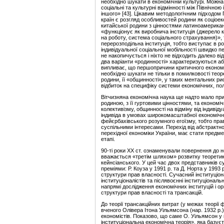
необхідно шукати в економічній культурі. Можна
соціальні та культурні відмінності між Північною
іншого» [43]. Цікавим методологічним підходом 
країн є розгляд особливостей родини як соціое
китайської родини з цінностями латиноамерикан
«функціонує як виробнича інституція (джерело к
на роботу, система соціального страхування)», 
перерозподільна інституція, тобто виступає в ро
індивідуальної соціальної мобільності швидко 
не накопичується і ніхто не відходить далеко від
два варіанти «родинності» характеризуються а
випливає, що першопричини критичного економіч
необхідно шукати не тільки в помилковості тео
родини, її «общинності», у таких ментальних ри
відбиток на специфіку системи економічних, пол
Вітчизняна економічна наука ще надто мало пр
родиною, з її гуртовими цінностями, та економі
колективізму, общинності на відміну від індивід
індивіда в умовах широкомасштабної економічної 
фейєрбахівського розумного егоїзму, тобто прав
суспільними інтересами. Перехід від абстрактно
перехідної економіки України, має стати предм
етапі.
90-ті роки XX ст. ознаменували повернення до н
вважається «третім шляхом» розвитку теоретико
кейнсіанського. У цей час двох представників 
преміями: Р. Коуза у 1991 р. та Д. Норта у 1993 
структури прав власності. Сучасний інституціона
інституціоналістів та післявоєнні інституціонал
напрямі дослідження економічних інституцій і орг
структури прав власності та трансакцій.
До теорії трансакційних витрат (у межах теорії
вченого Олівера Ітона Уільямсона (нар. 1932 р
економістів. Показово, що саме О. Уільямсон у 
інституціональна економічна теорія», яка базує