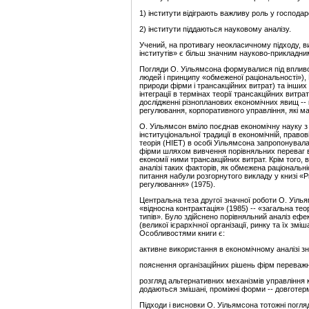
1) інститути відіграють важливу роль у господар
2) інститути піддаються науковому аналізу.
Учений, на противагу неокласичному підходу, 
інститутів» є більш значним науково-прикладн
Погляди О. Уільямсона формувалися під впливо
людей і принципу «обмеженої раціональності»), 
природи фірми і трансакційних витрат) та інш
інтеграції в термінах теорії трансакційних витра
дослідженні різнопланових економічних явищ -- к
регулювання, корпоративного управління, які м
О. Уільямсон вміло поєднав економічну науку з
інституціональної традиції в економічній, правов
теорія (НІЕТ) в особі Уільямсона запропонувала
фірми шляхом вивчення порівняльних переваг в
економії ними трансакційних витрат. Крім того,
аналізі таких факторів, як обмежена раціональні
питання набули розгорнутого викладу у книзі «Ри
регулювання» (1975).
Центральна теза другої значної роботи О. Уілья
«відносна контрактація» (1985) -- «загальна те
типів». Було здійснено порівняльний аналіз ефе
(великої ієрархічної організації, ринку та їх зм
Особливостями книги є:
активне використання в економічному аналізі зна
пояснення організаційних рішень фірм переважн
розгляд альтернативних механізмів управління к
додаються змішані, проміжні форми -- довготер
Підходи і висновки О. Уільямсона тотожні погля