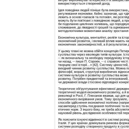
витрат виробництва та корисності їх використан
використовується створений дохід.
Ідея поведінки людей пізніше була використана
регулювання економіки. Кейнс зазначав, що «діял
лежить в основі «запасів та потоків», які розгл
можуть бути пов'язані з поведінкою людей, а пр
би подоланню циклічних коливань, що породжуют
споживання, до ліквідності грошей та оцінюван
методологічними моментами аналізу зростання т
Економічна культура, менталітет, релігія та іст
економічний розвиток, і великий вплив мають на 
економічних закономірностей, а й результатом д
У цьому плані не можна обійти концепцію Петир
суспільства через еволюцію типів культури. Іст
-- як визначальну та необхідну передумову істор
чи назад, -- пише П. Сорокін, -- є справою чес
творцем свої історії…» [42]. Систему цінностей,
вихідний чинник розвитку суспільства. Можна п
філософії, моралі, структурі виробничих віднос
системи культури в розвитку суспільства може 
розвитку. Потрібен предметний та інтегрований, 
чи державної влади стосовно відповідної конкрет
Теоретичне обґрунтування ефективної державної
теоретичної моделі економічного розвитку, а й 
революції в Росії, Г. Плеханов вважав, що для ц
економічного визрівання умов. Тому зрозуміло,
способи здійснення економічної політики (наприк
насамперед ступінь поєднання політичних та ек
етичних норм. З іншого боку, не треба абсолюти
науковий рівень дослідження особливостей перех
Як пояснити існуючі відмінності в системі розпо
Італія. У цих країнах домінувала ринкова форма о
системи розподілу створеного продукту в суспіл