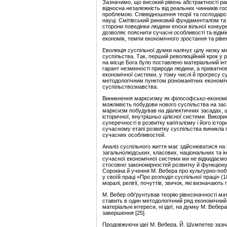
Зазначимо, що високий рівень абстрактності раці
відносна незалежність від реальних чинників го
проблемою. Співвідношення теорії та господарс
науці. Смітівський ринковий фундаменталізм т
сторони поведінки людини епохи вільної конкурен
дозволяє пояснити сучасні особливості та відмі
економік, темпи економічного зростання та рів
Еволюція суспільної думки налічує цілу низку 
суспільства. Так, перший революційний крок у р
на місце Бога було поставлено матеріальний ін
гарант незмінності природи людини, а приватно
економічної системи, у тому числі й прогресу с
методологічним пунктом різноманітних економі
суспільствознавства.
Виникнення марксизму як філософсько-економі
можливість побудови нового суспільства на зас
марксизм побудував на діалектичних засадах, щ
історичної, внутрішньо цілісної системи. Вико
суперечності в розвитку капіталізму і його істо
сучасному етапі розвитку суспільства виникла 
сучасних особливостей.
Аналіз суспільного життя має здійснюватися на
загальнолюдських, класових, національних та ін
сучасної економічної системи ми не відкидаємо
стосовно закономірностей розвитку й функціонув
Сорокіна й учення М. Вебера про культурно-по
у своїй праці «Про розподіл суспільної праці» (
моралі, релігії, почуттів, звичок, які визначают
М. Вебер обґрунтував теорію рівнозначності мат
ставить в один методологічний ряд економічний, п
матеріальні інтереси, ні ідеї, на думку М. Вебе
завершення [25].
Продовжуючи ідеї М. Вебера, Й. Шумпетер зазн