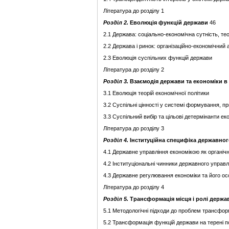
Література до розділу 1
Розділ
2.
Еволюція функцій держави
46
2.1 Держава: соціально-економічна сутність, тео
2.2 Держава і ринок: організаційно-економічний 
2.3 Еволюція суспільних функцій держави
Література до розділу 2
Розділ
3.
Взаємодія держави та економіки в 
3.1 Еволюція теорій економічної політики
3.2 Суспільні цінності у системі формування, пр
3.3 Суспільний вибір та цільові детермінанти ек
Література до розділу 3
Розділ
4.
Інституційна специфіка державног
4.1 Державне управління економікою як органіч
4.2 Інституціональні чинники державного управ
4.3 Державне регулювання економіки та його ос
Література до розділу 4
Розділ
5.
Трансформація місця і ролі держа
5.1 Методологічні підходи до проблем трансфор
5.2 Трансформація функцій держави на терені п