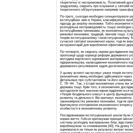
теоретичну їх неспроможність. Позитивний дос
градуалізму, свідчить про існування у світовій 
теоретичного обґрунтування напрямів трансфор
По-третє, сьогодні необхідно сконцентрувати ув
інституційних змін в Україні, класифікувати про
підходу до аналізу економіки. Тобто економічні 
розподільна несправедливість тощо) необхідно р
інституційними чинниками, як економічна культ
ринкової економіки, традицій, звичаїв тощо. Сл
теорію інституціоналізму і неоіституціоналізму
сучасної світової економічної науки, тоді як вк
інструментарій для вироблення ефективної держа
По-четверте, як свідчать окремі дослідження пе
пропозиції щодо корекції реформ державного уп
методики вартісного оцінювання матеріальних т
підприємництва, налагодження економічного поря
державного регулювання задля досягнення екон
У цьому аспекті заслуговує уваги теорія інстит
економічних явищ необхідно здійснювати через 
Детальніше про субстантивізм та його напрями д
С. 78--94.. Так, з історії економічних учень ми
держава тощо. Крім того, в економічних дослідж
методологія якої значною мірою відрізняється в
«Теорія бездіяльного класу» в центр функціонув
розвитку та діяльності. Він критикує економічну
закономірностях ринкової економіки, тоді як пр
Критикуючи ототожнення економічного інтересу 
особистості в економічному розвитку.
Послідовниками інституціональної школи були У.
норми життя, Гобсон критикував принцип laisser
систему розподілу матеріальних благ, відстоюв
виробництвом та споживанням [40]. На думку Гобс
оцінюватися не тільки як результат витрат екон