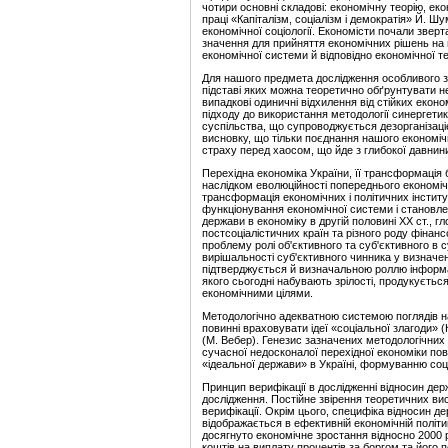
чотири основні складові: економічну теорію, екон
праці «Капіталізм, соціалізм і демократія» Й.
економічної соціології. Економісти почали звер
значення для прийняття економічних рішень на 
економічної системи й відповідно економічної те
Для нашого предмета дослідження особливого зн
підставі яких можна теоретично обґрунтувати не
випадкові одиничні відхилення від стійких екон
підходу до використання методології синергетик
суспільства, що супроводжується дезорганізаці
висновку, що тільки поєднання нашого економі
страху перед хаосом, що йде з глибокої давнини
Перехідна економіка України, її трансформація б
наслідком еволюційності попереднього економічн
трансформація економічних і політичних інститут
функціонування економічної системи і становле
держави в економіку в другій половині ХХ ст., 
постсоціалістичних країн та різного роду фінан
проблему ролі об'єктивного та суб'єктивного в
вирішальності суб'єктивного чинника у визначен
підтверджується й визначальною роллю інформац
якого сьогодні набувають зрілості, продукуєтьс
економічними цілями.
Методологічно адекватною системою поглядів на 
повинні враховувати ідеї «соціальної злагоди» (
(М. Вебер). Генезис зазначених методологічних 
сучасної недосконалої перехідної економіки по
«ідеальної держави» в Україні, формуванню соці
Принцип верифікації в дослідженні відносин де
дослідження. Постійне звірення теоретичних ви
верифікації. Окрім цього, специфіка відносин д
відображається в ефективній економічній політи
досягнуто економічне зростання відносно 2000 
коштів на виплату процентів за боргом та його