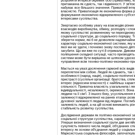
розрізняти інтереси окремих осіб (приватний), 
притаманна як єдність, так і відмінності. У зв'я
набуває все більшого значення. Приватний інт
власністю. Приватизація як економічна форма 
формування економічно відокремленого суб'єкта
інтересами суспільства.
Звертаємо особливу увагу на взаємодію різних ін
взаємодію виробництва, обміну, розподілу і спож
якому суспільстві: розвиненому чи перехідному. 
соціальної структури, до соціального порядку. 
зберегти норми, які б не дозволяли надзвичайн
характеру соціально-економічної системи, яку 
якої ми не здатні, і почнемо знову поспішно дія
загубити. Що ми вже по суті й отримали. Дивови
поліпшення складної ситуації, часто призводять
системи може бути вирішена не шляхом удоскон
«управління всім техніко-політико-економіко-п
Мається на увазі досягнення гармонії всіх видів
переплетені між собою. Людей як єднають, так і р
особливості (народ, нація), соціально-політичні
пристрасті (суспільні організації: братства, спіл
інтерес (відносини власності) є найбільш характ
спільності. Приватна власність узагальнила і л
індивідуальності, незалежності, окремості. Вон
людини та її сім'ї. З іншого боку, усуспільненн
залежності відокремленої на ранніх етапах розви
духовної залежності людини від людини. Поглиб
залежність людей, а на цій основі виникають рі
стабільність розвитку суспільства.
Дослідження держави як політико-економічної за
соціальної структури суспільства, характеристики
Уперше визначення соціальної групи дав англійс
сукупність певного числа людей, об'єднаних спі
інтересу як основи об'єднання людей у соціальні
Марксистська соціальна філософія, започаткува