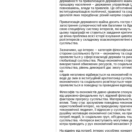
державності та приватизацією державного май
прошарку населення -- державних управлінців 
повноважень, влади та привілеїв. Це об'єктив
інституціоналізацією політичної, правової та со
ідеологія яких передбачає різний напрям соціал
Приватизація державного майна досить гостро по
загострення суперечностей між багатими та бі
свою специфічну систему інтересів, які можуть 
цьому параграфі не ставиться завдання критично
це вічна проблема всієї історії існування цивіл
ролі інтересів у складному взаємопереплетінні 
суспільства.
Зазначимо, що інтерес -- категорія філософська,
сторони суспільного буття -- економічну та соц
проявляється у сфері взаємодії держави та ринк
глобалізації суспільства. Якщо економічна сто
використання обмежених ресурсів, то соціальна
суспільства, рівень демократії дає змогу оптимі
на-
слідків негативно відбивається на економічній п
веде до змін в інституційній архітектоніці суспіл
економічного та соціального розв'язується через
проявляється в поведінці та проведенні відповід
Філософів та економістів давно цікавили спону
від церковно-феодальних пут, відомий філософ 
фактором прогресу суспільства. Матеріальність
вплив. Тому стає зрозумілим поведінка «економі
користолюбний інтерес, на природному прагненні
«економічної людини», її відносин у суспільстві
рушійну мотивацію економічної системи, на прин
потреб людей, їх соціальних груп, об'єднань то
суспільства. «Інтереси виступають могутніми д
котра приводить у рух економічний механізм» [4
На відміну від потреб, інтерес уособлює конкре