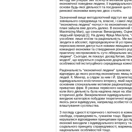
методу він уперше зміг осягнути механізм функ
економічної поведінки людини, її індивідуально
основи будь-якої діяльності та поєднання цього
ринкової економіки минулих двох століть.
Зазначений вище методологічний відступ ми зді
зовнішнього середовища та, власне, і самої люд
“економічна людина” «кочує» по економічних к
плані зайшла вже досить далеко. В економічній 
Maximizing Man), що означає Винахідливу, Оцін
людській природі [1]. На думку Фріца Махлупа,
уособлює лише егоїзм та раціональність. Ми ви
зводити в абсолют, підпорядковуючи їй усі прин
переосмислення диктується новими явищами в 
командної економіки та ствердження різного ро
практичну неспроможність суто ліберальних мод
людини”. Сьогодні, як показує досвід Китаю, Шве
моделі”, що керуються соціальною доцільністю 
особливостей інституційного середовища кожної
Раціональність “економічної людини” зумовлює п
відповідно до якого розгляд економічних явищ п
людей. К. Менгер, а слідом за ним і Й. Шумпет
індивідуального егоїстичного інтересу, який на
основним спонукальним мотивом раціоналізації 
приватних фірм. В умовах первісного нагромадж
коли його діяльність була націлена лише на збаг
історичної доби. Виокремлення індивідуального і
вихідною категорією побудови теоретичної моде
якоїсь риси індивідуума, наприклад особистої 
влаштування суспільства.
З погляду єдності історичного і логічного в кож
свобода, справедливість, гуманізм тощо. Відомо
керувалися відповідними принципами при дослід
економії виходили з індивідуального інтересу та 
соціального принципу справедливості, маржиналіз
національних особливостей тощо.