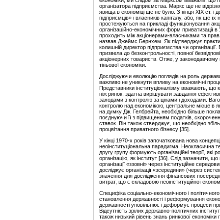
економіки, ми слідом за Марксом вважали, що піс
організатора підприємства. Маркс ще не відрізн
явища в економіці ще не було. З кінця ХІХ ст. і
підприємців» і власників капіталу, або, як ще ї
простежуються на прикладі функціонування акціо
організаційно-економічних форм приватизації в 
проходить між акціонерами-власниками та прав
назвав Джеймс Бернхем. Як підтверджує практика
колишній директор підприємства чи організації. 
призвела до безконтрольності, повної безвідпові
акціонерних товариств. Отже, у законодавчому
тіньової економіки.
Досліджуючи еволюцію поглядів на роль держав
важливо не уникнути впливу на економічні проце
Представники інституціоналізму вважають, що 
ніж ринок, здатна вирішувати завдання ефекти
заходами з контролю за цінами і доходами. Вагом
контролю над економікою, центральне місце в я
на думку Дж. Гелбрейта, необхідно більше покла
поєднуючи її з підвищенням податків, скороче
ставок. Він також стверджує, що необхідно збіл
процвітання приватного бізнесу [35].
У кінці 1970-х років започаткована нова концепц
неоінституціональна парадигма. Неокласична тео
другу групу формують організаційні теорії, які 
організацію, як інститут [36]. Слід зазначити, щ
організації «ззовні» через інституційне середови
досліджує організації «зсередини» (через систем
значення для дослідження фінансових посередник
витрат, що є складовою неоінституційної економі
Специфіка соціально-економічного і політичного
становлення державності і реформування економі
державності уповільнює і деформує пр
о
цеси пр
Відсутність зрілих державно-політичних інституті
також низький рівень знань ринкової економіки 