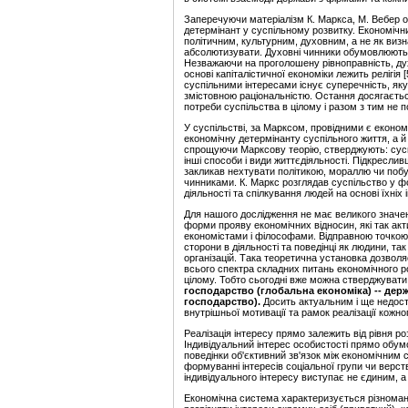
Заперечуючи матеріалізм К. Маркса, М. Вебер о
детермінант у суспільному розвитку. Економічни
політичним, культурним, духовним, а не як визн
абсолютизувати. Духовні чинники обумовлюють е
Незважаючи на проголошену рівноправність, ду
основі капіталістичної економіки лежить релігія 
суспільними інтересами існує суперечність, як
змістовною раціональністю. Остання досягаєть
потреби суспільства в цілому і разом з тим не 
У суспільстві, за Марксом, провідними є еконо
економічну детермінанту суспільного життя, а й д
спрощуючи Марксову теорію, стверджують: суспі
інші способи і види життєдіяльності. Підкресли
закликав нехтувати політикою, мораллю чи поб
чинниками. К. Маркс розглядав суспільство у фо
діяльності та спілкування людей на основі їхніх і
Для нашого дослідження не має великого значен
форми прояву економічних відносин, які так а
економістами і філософами. Відправною точкою 
сторони в діяльності та поведінці як людини, та
організацій. Така теоретична установка дозволя
всього спектра складних питань економічного ро
цілому. Тобто сьогодні вже можна стверджувати
го
с
подарство (глобальна економіка) -- дер
господарство).
Досить актуальним і ще недос
внутрішньої мотивації та рамок реалізації кожно
Реалізація інтересу прямо залежить від рівня р
Індивідуальний інтерес особистості прямо обу
поведінки об'єктивний зв'язок між економічним 
формуванні інтересів соціальної групи чи вер
індивідуального інтересу виступає не єдиним, а
Економічна система характеризується різномані