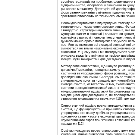
суспільствознавців на проблемах формування 
підприємництва, лібералізації економіки та цін
ринкового механізму. Десятирічний досвід рефор
формування механізму вільного підприємництва
зростання впливають не тільки економічні закони
Необхідно відмовитися від фундаменталізму в ек
теоретичного тлумачення окремих явищ. Фундам
стандартної структури наукового знання, яка ви
Фундаменталізм в економіці вважається цінним,
критеріям строгості, повноти і несуперечливості
думкою можна було б погодитися за умови незмін
постійно змінюються всі складові економічної с
змінюється не тільки національна економічна сис
економіки. У цьому плані ми погоджуємося з а
ринкових важелів у всі часи та періоди цивілізац
можуть бути використані для дослідження відпо
Методологія синергетики, що набула розвитку в о
динамічної механіки, поведінки замкнутих та ві
хаотичної та упорядкованої форм розвитку, тому
дослідженнях економіки. Сьогодні немає такої га
синергетикою поняття «складність», «нелінійніст
«когерентність», «стохастичність», «хаотичніст
системи сьогодні неможливий лише з погляду яко
міждисциплінарний підхід, який би охоплював пра
Міждисциплінарні дослідження, які проводяться
утворення дисипативних структур» [10], тим сам
Синергетичний підхід є новим методологічним 
систем, що функціонують на принципах самоорган
упорядкованого стану до більш упорядкованого» 
пояснення стану хаосу в економіці, що трансформ
науки виникали якраз при зіткненні і взаємній к
парадигм» [12].
Оскільки «людство переступило допустиму межу»
існування, майже вичерпані, люди змушені відшу