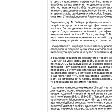
історизму та практики, поділяє суспільство на 
виробництва, що визначає тип даного суспільств
або постають як носії майбутнього способу вир
аналізу є врахування специфіки суспільного яви
інтересів класів, що борються між собою й чере
словами. У період існування Радянського Союз
Зауважимо, що М. Вебер спробував розщепити к
людей, що гуртуються на засадах фактично розр
політики. За твердженням інших західних учених
страти. Представниками соціальної стратифікац
американський соціолог С. Ліпсет, англієць Т. 
верствами населення шукати не в класовій структу
рівнів культури, рівнів споживання, у ступені ов
Відокремленість індивідуального інтересу реал
огородження людиною куска землі й оголошення
виробництва відчуження набуває економічних ф
З реалізації корисливого особистого інтересу б
(мається на увазі автоматичний механізм конку
погляди А. Сміта на рушійні сили економічного р
принципів її функціонування. Відомий американ
проповідуємо етику користолюбних інтересів, і н
багатократно і навіть з відтінком виправданого г
б раз прочитали п'ять книг «Багатства народів» 
книги на виправдання А. Смітом протекціоністс
та виробництв від іноземних тарифів.
Прагнення кожного до отримання більшої частки
для людини, може забезпечуватися двома шлях
продукту; другий -- через активний вплив на с
політичної ренти [56, с. 152--153]. Перший спос
суспільного співіснування, другий -- до суб'єкти
відсутності дійової демократичної системи уп
взаємодії держави та фірм (домашніх господар
веде до перекосів та до розбалансування в екон