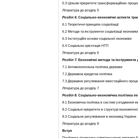
5.3 Цільові пріоритети трансформаційних процес
Література до розділу 5
Розділ
6.
Соціально-економічні аспекти тр
6.1 Теоретичні принципи соціалізації
6.2 Методи та інструменти соціалізації економік
6.3 Інституційні основи соціальної економіки
6.4 Соціальна орієнтація НТП
Література до розділу 6
Розділ
7.
Економічні методи та інструменти 
7.1 Антимонопольна політика держави
7.2 Державна кредитна політика
7.3 Державне регулювання інвестиційного проц
Література до розділу 7
Розділ
8.
Соціально-економічна політика пе
8.1 Економічна політика в системі узгодження е
8.2 Соціальні пріоритети в структурі економічної
8.3 Соціальне регулювання в економіці України
Література до розділу 8
Вступ
Проблема діалектики співвідношення держави й 