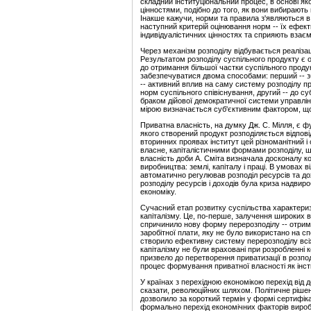
складний інституціональний процес, в основі яко
цінностями, подібно до того, як вони вибирают
Інакше кажучи, норми та правила з'являються в р
наступний критерій оцінювання норм -- їх ефект
індивідуалістичних цінностях та сприяють взаємо
Через механізм розподілу відбувається реалізац
Результатом розподілу суспільного продукту є
до отримання більшої частки суспільного проду
забезпечуватися двома способами: перший -- з
-- активний вплив на саму систему розподілу п
норм суспільного співіснування, другий -- до суб
браком дійової демократичної системи управлі
мірою визначається суб'єктивним фактором, що 
Приватна власність, на думку Дж. С. Мілля, є
якого створений продукт розподіляється відпов
вторинних проявах інститут цей різноманітний і 
власне, капіталістичними формами розподілу, щ
власність доби А. Сміта визначала досконалу к
виробництва: землі, капіталу і праці. В умовах в
автоматично регулював розподіл ресурсів та до
розподілу ресурсів і доходів була криза надвир
економіку.
Сучасний етап розвитку суспільства характери
капіталізму. Це, по-перше, залучення широких в
спричинило нову форму перерозподілу -- отриман
заробітної плати, яку не було використано на с
створило ефективну систему перерозподілу всіх
капіталізму не були враховані при розробленні к
призвело до перетворення приватизації в розпо
процес формування приватної власності як інст
У країнах з перехідною економікою перехід від 
сказати, революційних шляхом. Політичне рішен
дозволило за короткий термін у формі сертифікат
формально перехід економічних факторів виробн