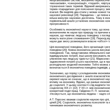
неорганізованих систем, механічно переносячи 
«механізмів», «синхронізації», «терапії», «вір
тлумачення таких термінів. Відомий американсь
термін «парадигма» для пояснення процесу змін
взагалі. Він виділяв два етапи у межах кожної т
наукової революції [18]. Парадигма -- це певна
кілька минулих наукових досягнень. Тому в еко
порівняльний аналіз усталених економічних конце
прогресивності.
Особливість економічної науки в тому, що вона
визначенням як науки про природу та причини м
наукою, що «вивчає людську поведінку з погляд
можуть мати різне споживання» [19]. Перехід в
науки дав змогу розмежувати власне «об'єкт» т
Цілі економічної поведінки, його організація і 
поведінки [20]. Кожна економічна школа висува
поведінкою. Так, представники ліберального н
індивідуальних потреб, інші школи висувають як
уявленню про людську гідність» [21]. Марксизм
задоволення потреб усього населення, що в пр
розподільних моделей економіки. Тобто можна з
визначається й економічна поведінка індивідів,
Зазначимо, що поряд з ускладненням економіки
економічного дослідження є аналіз взаємозв'язк
окремої науки не означає, що в економічної наук
впливу на економіку. Відомо, що раніше економ
до соціології. У цьому контексті слід виділити
соціологом ХІХ ст. [22]. У ХХ ст. між економічно
конкретний поділ праці. Гайденко П. П. зазначає
з'ясовується, що економічна людина -- надто с
А Т. Парсонс вважав соціологію наукою про цілі
цілей [24]. Соціологія, економічна психологія т
чинниками економічного розвитку.