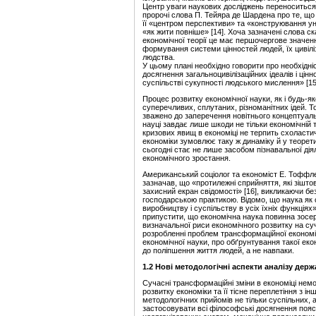
Центр уваги наукових досліджень переноситься
пророчі слова П. Тейяра де Шардена про те, щ
її «центром перспективи» та «конструювання ун
«як жити повніше» [14]. Хоча зазначені слова ск
економічної теорії це має першочергове значен
формування системи цінностей людей, їх цивілі
людства.
У цьому плані необхідно говорити про необхідні
досягнення загальноцивілізаційних ідеалів і цін
суспільстві сукупності людського мислення» [15
Процес розвитку економічної науки, як і будь-
суперечливих, сплутаних, різноманітних ідей. 
зважено до заперечення новітнього концептуаль
науці завдає лише шкоди не тільки економічній т
кризових явищ в економіці не терпить схоласти
економіки зумовлює таку ж динаміку й у теорет
сьогодні стає не лише засобом пізнавальної дія
економічного зростання.
Американський соціолог та економіст Е. Тоффлер,
зазначав, що «протилежні сприйняття, які зішт
захисний екран свідомості» [16], викликаючи бе
господарською практикою. Відомо, що наука як 
виробництву і суспільству в усіх їхніх функціях
припустити, що економічна наука повинна зосе
визначальної риси економічного розвитку на с
розробленні проблем трансформаційної економі
економічної науки, про обґрунтування такої еко
до поліпшення життя людей, а не навпаки.
1.2 Нові методологічні аспекти аналізу дер
Сучасні трансформаційні зміни в економіці немо
розвитку економіки та її тісне переплетіння з 
методологічних прийомів не тільки суспільних, 
застосовувати всі філософські досягнення пояс