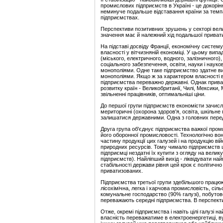
промислових підприємств в Україні - це докор
неминуче подальше відставання країни за темпа
підприємствах.
Перспективи позитивних зрушень у секторі велик
значення має й належний хід подальшої приватиз
На підставі досвіду Франції, економічну систем
власності у вітчизняній економіці. У цьому вип
(міського, електричного, водного, залізничного
соціального забезпечення, освіти, науки і нау
монополіями. Одне таке підприємство здатне ви
монополіями. Якщо ж за характером власності в
підприємства переважно державні. Однак привати
розвитку країн - Великобританії, Чилі, Мексик
звільненні працівників, оптимальніші ціни.
До першої групи підприємств економісти зачисля
мериторичні (охорона здоров'я, освіта, шкільн
залишатися державними. Одна з головних пере
Друга група об'єднує підприємства важкої проми
його оборонної промисловості. Технологічно во
частину продукції цих галузей і на продукцію 
природних ресурсів. Тому чимало підприємств ці
підприємці нездатні їх купити з огляду на вели
підприємств). Найліпший вихід - ліквідувати на
стабільності держави рівня цей крок є політи
приватизованих.
Підприємства третьої групи здебільшого працюют
лісохімічна, легка і харчова промисловість, с
комунальне господарство (90% галузі), побутове
переважають середні підприємства. В перспекти
Отже, окремі підприємства і навіть цілі галузі
власність переважатиме в електроенергетиці, ву