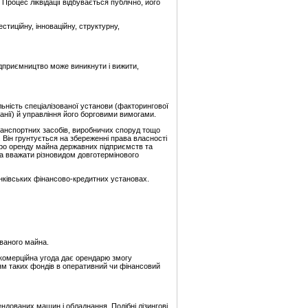
роцес ліквідації відбувається публічно, його
тиційну, інноваційну, структурну,
ідприємництво може виникнути і вижити,
ьність спеціалізованої установи (факторингової
панії) й управління його борговими вимогами.
 транспортних засобів, виробничих споруд тощо
. Він грунтується на збереженні права власності
Про оренду майна державних підприємств та
на вважати різновидом довготермінового
анківських фінансово-кредитних установах.
ованого майна.
а комерційна угода дає орендарю змогу
ям таких фондів в оперативний чи фінансовий
ндованих машин і обладнання. Подібні лізингові