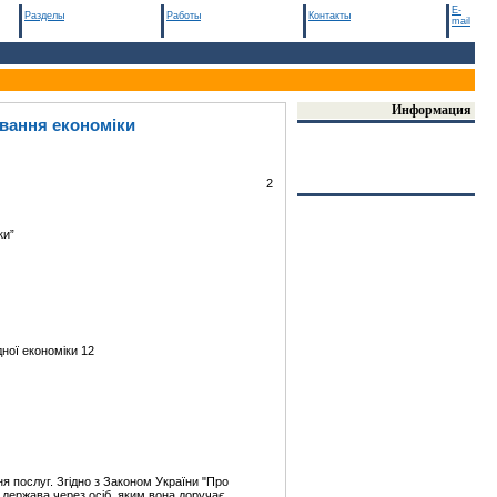
E-
Разделы
Работы
Контакты
mail
Информация
ювання економіки
2
ки”
ної економіки 12
ня послуг. Згідно з Законом України "Про
, держава через осіб, яким вона доручає