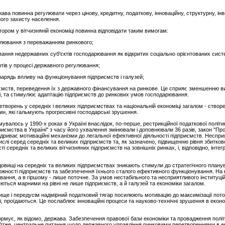
ва повинна регулювати через цінову, кредитну, податкову, інноваційну, структурну, інв
ьного захисту населення.
ром у вітчизняній економіці повинна відповідати таким вимогам:
улювання з переважанням ринкового;
ання недержавних суб'єктів господарювання як відкритих соціально орієнтованих сист
тів у процесі державного регулювання;
арядь впливу на функціонування підприємств і галузей;
иємств, переведення їх з державного фінансування на ринкове. Це сприяє зменшенню в
ті, та стимулює адаптацію підприємств до ринкових умов господарювання.
орень у середніх і великих підприємствах та національній економіці загалом - створен
н, які гальмують прогресивні господарські зрушення.
валось у 1990-х роках в Україні внаслідок, по-перше, рестрикційної податкової політик
иємства в Україні" з часу його ухвалення змінювали і доповнювали 36 разів, закон "Про 
підриває мотиваційні механізми до легальної ефективної діяльності підприємств. Неспр
ислі серед середніх та великих підприємств та, як зазначено, підвищенню рівня збитко
ередніх та великих вітчизняних підприємств на зовнішніх ринках, і, відповідно, інтегра
овищі на середніх та великих підприємствах зникають стимули до стратегічного планува
ності підприємств та забезпечення їхнього сталого ефективного функціонування. На в
ання, а в гіршому - лише поточне. За умов нестабільного та несприятливого інституц
ляються марними на рівні не лише підприємств, а й галузей та економіки загалом.
ще і передусім надмірний податковий тягар посилюють мотивацію до максимізації пото
ні, проїдаються. Це послаблює інноваційні процеси та науково-технічні зрушення в еконо
ормує, як відомо, держава. Забезпечення правової бази економіки та провадження політ
ї. Отже, центральне питання щодо державного управління ринковими перетвореннями в еко