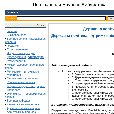
Центральная Научная Библиотека
Главная
Поиск:
Меню
Державна політи
·
Главная
·
Биржевое дело
Державна політика підтримки пі
·
Военное дело и
гражданская
оборона
·
Геодезия
·
Естествознание
·
Искусство и культура
“Д
·
Краеведение и
этнография
·
Культурология
·
Международное
публичное
Зміст контрольної роботи
право
·
1. Поняття підприємництва. Державне р
Менеджмент и трудовые
2. Використання сучасних форм
отношения
3. Державна підтримка венчурни
·
Оккультизм и уфология
4. Ефективність державного рег
·
Религия и мифология
5. Форми державної і недержавн
·
Теория государства и
права
6. Проблеми, які потребують ви
·
Висновок 31
Транспорт
Список використаної літератури
·
Экономика и
экономическая
Доповнення до контрольної робо
теория
Список використаної літератури
·
Военная кафедра
·
Авиация и космонавтика
1. Поняття підприємництва. Державне ре
·
Административное право
Підприємництво - це самостійна ініціатива, сист
·
Арбитражный процесс
підприємництво" суб'єктами підприємницької дія