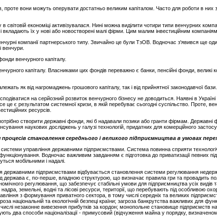
в, проте вони можуть оперувати достатньо великим капіталом. Часто для роботи в них з
у в світовій економіці активізувалася. Нині можна виділити чотири типи венчурних компан
і вкладають їх у нові або новостворені малі фірми. Цим малим інвестиційним компаніям н
 венчурні компанії партнерського типу. Звичайно це були ТзОВ. Водночас з'явився ще оди
і венчури.
фонди венчурного капіталу.
урного капіталу. Власниками цих фондів переважно є банки, пенсійні фонди, великі корп
ежать як від нагромаджень грошового капіталу, так і від прийнятної законодавчої бази.
сподіватися на серйозний розвиток венчурного бізнесу не доводиться. Наявні в Україні 
це є результатом системної кризи, в якій перебуває сьогодні суспільство. Проте, венч
стиційних ресурсів.
потрібно створити державні фонди, які б надавали позики або гранти фірмам. Державні 
ансування наукових досліджень у галузі технологій, придатних для комерційного засто
процесів становлення середнього і великого підприємництва в умовах перех
 системи управління державними підприємствами. Система повинна сприяти технологічні
функціонування. Водночас важливим завданням є підготовка до приватизації певних підп
ться мобільними і надалі.
я державними підприємствами відбувається становлення системи регулювання недерж
д держава є, по-перше, владною структурою, що визначає правила гри та провадить пол
ономічного регулювання, що забезпечує стабільні умови для підприємництва усіх видів т
це надра, земельні, водні та лісові ресурси, території, що перебувають під особливою ох
авління з формування приватного сектора, в тому числі середніх та великих підприємств 
агроза національній та екологічній безпеці країни; загроза банкрутства важливих для фу
числі незаконне вивезення прибутків за кордон; монопольне становище підприємств на 
овують два способи націоналізації - примусовий (відчуження майна у порядку, визначеном