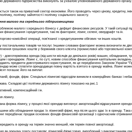
ацію державного підприємства виконують за ухвалою уповноваженого державного органу. П
ся також на приватний сектор економіки. Його проводять через цінову, кредитну, інвес
літику, політику зайнятості і політику соціального захисту.
ання малого та середнього підприємництва
блемою малого і середнього бізнесу є дефіцит фінансових ресурсів. У такій ситуації п
фінансування і кредитування, такі як факторинг, лізинг, селенг, овердрафт та ін.
 торгово-комісійної операції, пов'язаної з кредитуванням обігових чи інших коштів.
 у постачальника товарів чи послуг. Іншими словами факторинг можна визначити як діял
стягнення грошових коштів у боржників свого клієнта (промислової або торговельної ком
ду) - довготермінова оренда (від шести місяців до декількох років) машин, обладнання,
вцем і орендарем. Лізинг є, по суті, новим способом фінансування капітальних вкладень
 здають предмети довготривалого користування, як це передбачено Законом України "
 орендар може сплатити орендодавцю повну вартість взятого в оренду майна. Лізинг мож
ієнт погашає його на виплат.
ній, фондів, фірм. Спеціальні лізингові підрозділи виникли в комерційних банках і неб
ава. Складові цієї політики державного лізингу показано на рис.1
тивний, компенсаційний і ін.
я лізингу.
на форма лізингу, у процесі якої орендар виплачує амортизаційні відрахування оренд
шини або обладнання продає їх лізинговій фірмі, яка після цього здає їх в оренду. Так
зинг передбачає продаж основних фондів фінансовій організації з одночасним отриманн
ередають в оренду на термін значно менший, ніж термін повної амортизації.
ар як орендну плату поставляє лізинговій фірмі товар, вироблений з використанням оре