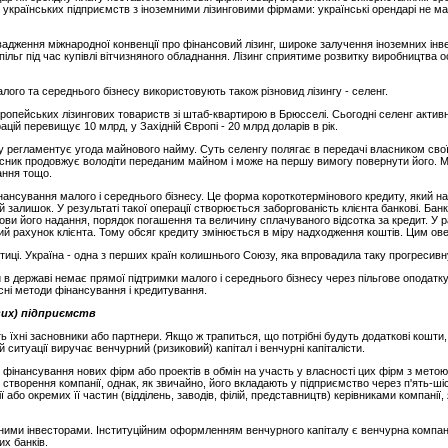
ці українських підприємств з іноземними лізинговими фірмами: українські орендарі не ма
вадження міжнародної конвенції про фінансовий лізинг, широке залучення іноземних інве
льг під час купівлі вітчизняного обладнання. Лізинг сприятиме розвитку виробництва о
алого та середнього бізнесу використовують також різновид лізингу - селенг.
ропейських лізингових товариств зі штаб-квартирою в Брюсселі. Сьогодні селенг актив
цій перевищує 10 млрд, у Західній Європі - 20 млрд доларів в рік.
у регламентує угода майнового найму. Суть селенгу полягає в передачі власником свої
асник продовжує володіти переданим майном і може на першу вимогу повернути його. Ма
ання тощо.
ансування малого і середнього бізнесу. Це форма короткотермінового кредиту, який 
 залишок. У результаті такої операції створюється заборгованість клієнта банкові. Банк 
и його надання, порядок погашення та величину сплачуваного відсотка за кредит. У р
ий рахунок клієнта. Тому обсяг кредиту змінюється в міру надходження коштів. Цим ове
иці. Україна - одна з перших країн колишнього Союзу, яка впровадила таку прогресив
в державі немає прямої підтримки малого і середнього бізнесу через пільгове оподат
ні методи фінансування і кредитування.
вих) підприємств
 їхні засновники або партнери. Якщо ж трапиться, що потрібні будуть додаткові кошти,
ситуації виручає венчурний (ризиковий) капітал і венчурні капіталісти.
 фінансування нових фірм або проектів в обмін на участь у власності цих фірм з метою 
створення компанії, однак, як звичайно, його вкладають у підприємство через п'ять-шіс
ї або окремих її частин (відділень, заводів, філій, представництв) керівниками компан
тними інвесторами. Інституційним оформленням венчурного капіталу є венчурна компанія
их банків.