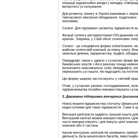
операції надзвичайно вигідні у випадку співпра
імпортного устаткування.
Для розвитку лізингу в Україні важливим є впро
тимчасового ввезення обладнання, податкових пі
економіки.
Селенг. Для підтримки і розвитку підприємств м
Функції селенгу регламентовані Об'єднанням єв
країнах. Зокрема, у США обсяг селенгових опера
Селенг - це специфічна форма зобов'язання, як
майном селенговій компанії за певну плату. Вл
земельні ділянки, підприємства, будівлі, обладн
Овердрафт також є однією з сучасних-форм фін
банківських коштів з його рахунку понад наявний
визначають максимальну суму овердрафту, умов
переказують усі кошти, які надходять на поточн
Цю форму широко застосовують у світовій практ
Отже, у сучасних умовах господарювання, коли 
підприємництва потрібно використовувати сучас
3. Державна підтримка венчурних (ризико
Новостворені підприємства спочатку фінансують
недоступними для таких підприємств. Саме в цій 
Венчурні капіталісти надають грошові кошти для
Венчурний капітал можна використовувати і для 
часто використовують і для викупу цілої компані
компанії або її частини.
Інколи венчурних капіталістів називають прива
діяльність була монополією багатіїв, інвестиційн