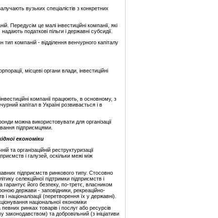
алучають вузьких спеціалістів з конкретних
ій. Передусім це малі інвестиційні компанії, які
адають податкові пільги і державні субсидії.
н тип компаній - відділення венчурного капіталу
орації, місцеві органи влади, інвестиційні
інвестиційні компанії працюють, в основному, з
урний капітал в Україні розвивається і в
фонди можна використовувати для організації
сування підприємцями.
ідної економіки
й та організаційній реструктуризації
риємств і галузей, оскільки межі між
авних підприємств ринкового типу. Стосовно
ітику селекційної підтримки підприємств і
а гарантує його безпеку, по-третє, власником
ороною держави - заповідники, рекреаційно-
і націоналізації (перетворення їх у державні).
нкціонування національної економіки
певних ринках товарів і послуг або ресурсів
у законодавством) та добровільний (з ініціативи