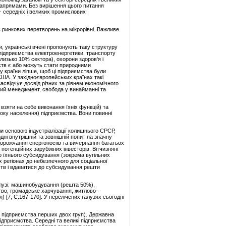
напрямами. Без вирішення цього питання
- середніх і великих промислових
в ринкових перетворень на мікрорівні. Важливе
и, українські вчені пропонують таку структуру
 підприємства електроенергетики, транспорту
лизько 10% сектора), охорони здоров'я і
мств є або можуть стати природними
у країни ліпше, щоб ці підприємства були
США. У західноєвропейських країнах такі
асвідчує досвід різних за рівнем економічного
іший менеджмент, свобода у винайманні та
взяти на себе виконання їхніх функцій) та
боку населення) підприємства. Вони повинні
ли основою індустріалізації колишнього СРСР,
ні внутрішній та зовнішній попит на значну
дорожчання енергоносіїв та вичерпання багатьох
потенційних зарубіжних інвесторів. Вітчизняні
до їхнього субсидування (зокрема вугільних
х регіонах до небезпечного для соціальної
ств і вдаватися до субсидування решти
галузі: машинобудування (решта 50%),
цтво, громадське харчування, житлово-
 [7, С.167-170]. У перелічених галузях сьогодні
ні підприємства перших двох груп). Державна
підприємства. Середні та великі підприємства