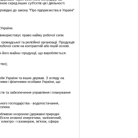
ю серед інших суб'єктів цієї діяльності.
повідно до закону "Про підприємства в Україні"
 України.
 використовує право найму робочої сили.
ромадської та релігійної організації. Продукція
очої сили на контрактній або іншій основі.
 його майна і продукції, що виробляється.
тво);
би України та інших держав. З огляду на
ичними і фізичними особами України, що
ств та забезпечення управління і планування
ьного господарства - водопостачання,
езпеки.
особливою охороною (державні природні
об'єкти атомної енергетики, залізничний,
 електро- і газомереж, зв'язок, сфера