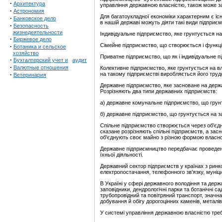
·
Архитектура
управління державною власністю, також може за
·
Астрономия
Для багатоукладної економіки характерним є існ
·
Банковское дело
в нашій державі можуть діяти такі види підприєм
·
Безопасность
жизнедеятельности
Індивідуальне підприємство, яке грунтується на 
·
Биржевое дело
Сімейне підприємство, що створюється і функціон
·
Ботаника и сельское
хозяйство
Приватне підприємство, що як і індивідуальне 
·
Бухгалтерский учет и
аудит
·
Валютные отношения
Колективне підприємство, яке грунтується на вла
·
на такому підприємстві виробляється його труд
Ветеринария
Державне підприємство, яке засноване на держа
Розрізняють два типи державних підприємств:
а) державне комунальне підприємство, що грунт
б) державне підприємство, що грунтується на з
Спільне підприємство створюється через об'єдн
сказане розрізняють спільні підприємств, а зас
об'єднують своє майно з різною формою власності
Державне підприємництво передбачає проведення
їхньої діяльності.
Державний сектор підприємств у країнах з рин
електропостачання, телефонного зв'язку, муніц
В Україні у сфері державного володіння та держ
заповідники, дендрологічні парки та ботанічні са
трубопровідний та повітряний транспорт, значна
добування й обігу дорогоцінних каменів, металів,
У системі управління державною власністю треб