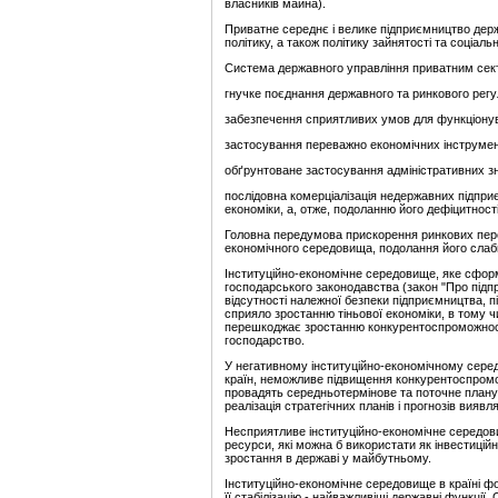
власників майна).
Приватне середнє і велике підприємництво держа
політику, а також політику зайнятості та соціал
Система державного управління приватним секто
гнучке поєднання державного та ринкового рег
забезпечення сприятливих умов для функціонув
застосування переважно економічних інструмен
обґрунтоване застосування адміністративних зн
послідовна комерціалізація недержавних підпр
економіки, а, отже, подоланню його дефіцитнос
Головна передумова прискорення ринкових перетв
економічного середовища, подолання його слаби
Інституційно-економічне середовище, яке сформу
господарського законодавства (закон "Про підпр
відсутності належної безпеки підприємництва, 
сприяло зростанню тіньової економіки, в тому ч
перешкоджає зростанню конкурентоспроможності с
господарство.
У негативному інституційно-економічному серед
країн, неможливе підвищення конкурентоспромож
провадять середньотермінове та поточне планув
реалізація стратегічних планів і прогнозів вияв
Несприятливе інституційно-економічне середови
ресурси, які можна б використати як інвестицій
зростання в державі у майбутньому.
Інституційно-економічне середовище в країні ф
її стабілізацію - найважливіші державні функці