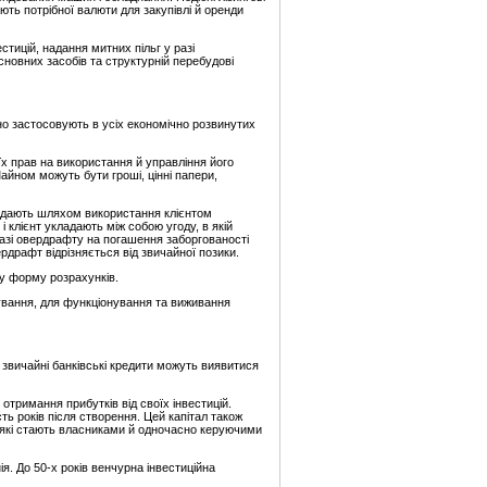
ють потрібної валюти для закупівлі й оренди
стицій, надання митних пільг у разі
сновних засобів та структурній перебудові
но застосовують в усіх економічно розвинутих
х прав на використання й управління його
йном можуть бути гроші, цінні папери,
надають шляхом використання клієнтом
і клієнт укладають між собою угоду, в якій
азі овердрафту на погашення заборгованості
рдрафт відрізняється від звичайної позики.
ну форму розрахунків.
кування, для функціонування та виживання
 звичайні банківські кредити можуть виявитися
отримання прибутків від своїх інвестицій.
ть років після створення. Цей капітал також
ії, які стають власниками й одночасно керуючими
. До 50-х років венчурна інвестиційна