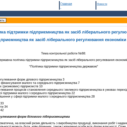
Главная
Новости
ка підтримки підприємництва як засіб ліберального регул
дприємництва як засіб ліберального регулювання економіки
Тема контрольної роботи №88:
ержавна політика підтримки підприємництва як засіб ліберального регулювання економі
“Політика підтримки підприємництва державою”
егулювання форм ділового підприємництва 3
 фінансування малого та середнього підприємництва 7
х (ризикових) підприємств 10
улювання процесів становлення середнього і великого підприємництва в умовах перехід
ої підтримки малого і середнього підприємництва 22
рішення у сфері підтримки малого і середнього підприємництва 28
 33
ти 34
 42
гулювання форм ділового підприємництва
ематична, на власний ризик діяльність з виробництва продукції, виконання робіт і надан
льності можуть бути, крім фізичних, також і юридичні особи всіх форм власності. Отже