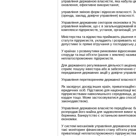
управління державною власністю, яка набула ціє
оновлення, ефективне використання;
управління зміною форм і відносин власності. З
(оренда, заклад, довірче управління) власності.
Управління державним сектором економіки в Укр
управління майном, що є в загальнодержавній вл
комплекси підприємств, установ, організацій, у
Міністерства та відомства приймають рішення пр
статути підприємств, укладають і розривають к
допустиме їх пряме втручання у господарську д
У країнах з розвинутими ринковими відносинами
споруди та інші об'єкти (разом з землею) нази
неплатоспроможних підприємств.
Для державного регулювання діяльності акціоне
сприяє пошуку інвестора або ж забезпеченню ст
передавання державних акцій у довірче управлі
Управління перетворенням державної власності
Як засвідчує досвід інших країн, приватизаційн
юридичних осіб. Підставою для націоналізації м
підприємствами навколишнього середовища, дом
кордон тощо. Може застосовуватися два способи 
законодавством).
Управління державною власністю передбачає банк
розпродаж його майна для задоволення вимог кр
боржника. Банкрутство є останньою винятковою
економіки.
У системі механізмів управління державною вла
такі: моніторинг фінансового стану об'єкта упр
приватизації неплатоспроможного підприємства 