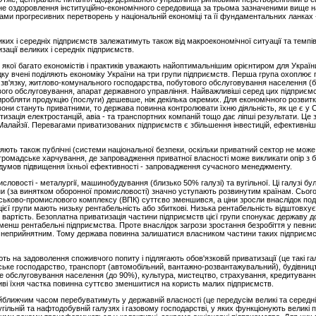
інне оздоровлення інституційно-економічного середовища за трьома зазначеними вище 
ми прогресивних перетворень у національній економіці та її фундаментальних ланках 
их і середніх підприємств залежатимуть також від макроекономічної ситуації та темпі
ації великих і середніх підприємств.
у якої багато економістів і практиків уважають найоптимальнішим орієнтиром для Україн
адку вчені поділяють економіку України на три групи підприємств. Перша група охоплює
), зв'язку, житлово-комунального господарства, побутового обслуговування населення (б
кового обслуговування, апарат державного управління. Найважливіші серед цих підприє
робляти продукцію (послуги) дешевше, ніж декілька окремих. Для економічного розвитк
они стануть приватними, то держава повинна контролювати їхню діяльність, як це є у 
зація електростанцій, авіа - та транспортних компаній тощо дає ліпші результати. Це з
и, Малайзії. Перевагами приватизованих підприємств є збільшення інвестицій, ефективн
ють також публічні (системи національної безпеки, оскільки приватний сектор не може 
е громадське харчування, де запровадження приватної власності може викликати опір з 
думов підвищення їхньої ефективності - запровадження сучасного менеджменту.
словості - металургії, машинобудування (близько 50% галузі) та вугільної. Ці галузі бу
ни (за винятком оборонної промисловості) значно уступають розвинутим країнам. Сьогод
військово-промислового комплексу (ВПК) суттєво зменшився, а ціни зросли внаслідок по
єї групи мають низьку рентабельність або збиткові. Низька рентабельність відштовхує 
ку вартість. Безоплатна приватизація частини підприємств цієї групи спонукає державу 
йменш рентабельні підприємства. Проте внаслідок загрози зростання безробіття у певни
чно неприйнятним. Тому держава повинна залишатися власником частини таких підприєм
ь на задоволення споживчого попиту і підлягають обов'язковій приватизації (це такі 
ільське господарство, транспорт (автомобільний, вантажно-розвантажувальний), будівни
 обслуговування населення (до 90%), культура, мистецтво, страхування, кредитування)
ві їхня частка повинна суттєво зменшитися на користь малих підприємств.
 найближчим часом перебуватимуть у державній власності (це передусім великі та серед
гільній та нафтодобувній галузях і газовому господарстві, у яких функціонують великі 