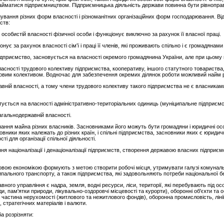
йматися підприємництвом. Підприємницька діяльність держави повинна бути рівноправно
ування різних форм власності і різноманітних організаційних форм господарювання. Від
ств:
особистій власності фізичної особи і функціонує виключно за рахунок її власної праці.
ує за рахунок власності сім'ї і праці її членів, які проживають спільно і є громадянами
підприємство, засновується на власності окремого громадянина України, але при цьому
сності трудового колективу підприємства, кооперативу, іншого статутного товариства, г
овим колективом. Водночас для забезпечення окремих ділянок роботи можливий найм роб
вній власності, а тому члени трудового колективу такого підприємства не є власниками
ується на власності адміністративно-територіальних одиниць (муніципальне підприємс
агальнодержавній власності.
ання майна різних власників. Засновниками його можуть бути громадяни і юридичні осо
новники яких належать до різних країн, і спільні підприємства, засновники яких є юрид
 для організації спільної діяльності.
 націоналізації і денаціоналізації підприємств, створення державою власних підприєм
ковою економікою формують з метою створити робочі місця, утримувати галузі комунал
ипального транспорту, а також підприємства, які задовольняють потреби національної б
авного управління є надра, земля, водні ресурси, ліси, території, які перебувають під 
ди, пам'ятки природи, лікувально-оздоровчі місцевості та курорти), оборонні об'єкти та 
 частина нерухомості (житлового та нежитлового фондів), оборонна промисловість, лінії
 стратегічних матеріалів і валюти.
а розрізняти: