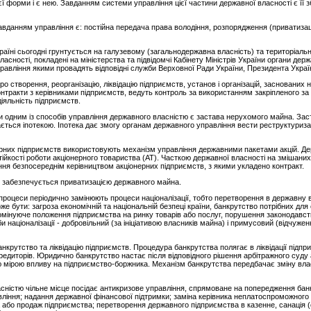
ї форми і є нею. Завданням системи управління цієї частини державної власності є її
авданням управління є: постійна передача права володіння, розпорядження (приватизац
аїні сьогодні грунтується на галузевому (загальнодержавна власність) та територіаль
асності, покладені на міністерства та підвідомчі Кабінету Міністрів України органи дер
правління якими провадять відповідні служби Верховної Ради України, Президента України
о створення, реорганізацію, ліквідацію підприємств, установ і організацій, заснованих
онтракти з керівниками підприємств, ведуть контроль за використанням закріпленого 
іяльність підприємств.
 одним із способів управління державного власністю є застава нерухомого майна. Заста
вається іпотекою. Іпотека дає змогу органам державного управління вести реструктуриз
рних підприємств використовують механізм управління державними пакетами акцій. Дер
ійкості роботи акціонерного товариства (АТ). Часткою державної власності на зміша
ння безпосереднім керівництвом акціонерних підприємств, з якими укладено контракт.
 забезпечується приватизацією державного майна.
і процеси періодично замінюють процеси націоналізації, тобто перетворення в державну в
оже бути: загроза економічній та національній безпеці країни, банкрутство потрібних дл
інуюче положення підприємства на ринку товарів або послуг, порушення законодавства
націоналізації - добровільний (за ініціативою власників майна) і примусовий (відчужен
рутство та ліквідацію підприємств. Процедура банкрутства полягає в ліквідації підпри
едиторів. Юридично банкрутство настає після відповідного рішення арбітражного суду
 мірою впливу на підприємство-боржника. Механізм банкрутства передбачає зміну вл
сністю чільне місце посідає антикризове управління, спрямоване на попередження банк
авління; надання державної фінансової підтримки; заміна керівника неплатоспроможного
або продаж підприємства; перетворення державного підприємства в казенне, санація (