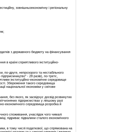
естиційну, зовнішньоекономічну і регіональну
ем;
идатків з державного бюджету на фінансування
ня в країні сприятливого інституційно-
и, по-друге, непрозорого та нестабільного
підприємництво" - 28 разів), по-третє,
иятливе інституційно-економічне середовище
вості. Збереження такого середовища
ції національної економіки у світове
ння, без якого, як засвідчує досвід розвинутих
ітчизняних підприємствах у ліпшому разі
ійно-економічного середовища розробка й
чного споживання, унаслідок чого чималі
міці, підриває підвалини сталого економічного
ики, в тому числі податкової, що спрямована на
номіці загалом та у секторі середніх і великих