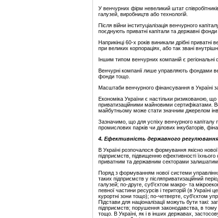
У венчурних фірм невеликий штат співробітникі
галузей, виробництв або технологій.
Після війни інституціалізація венчурного капітал
поєднують приватні капітали та державні фонди 
Наприкінці 60-х років виникали дрібні приватні
при великих корпораціях, або так звані внутрішн
Іншим типом венчурних компаній є регіональні 
Венчурні компанії лише управляють фондами венч
фонди тощо.
Масштаби венчурного фінансування в Україні зал
Економіка України є настільки ризикованою, що 
приватизаційними майновими сертифікатами. Все 
майбутньому може стати значним джерелом інве
Зазначимо, що для успіху венчурного капіталу 
промислових парків чи ділових інкубаторів, фін
4. Ефективність державного регулювання 
В Україні розпочалося формування якісно нової
підприємств, підвищенню ефективності їхнього 
приватним та державним секторами залишатиму
Поряд з формуванням нової системи управлінн
таких підприємств у післяприватизаційний періо
галузей; по-друге, суб'єктом макро- та мікроек
певної частини ресурсів і територій (в Україні 
курортні зони тощо); по-четверте, суб'єктом упр
Підстави для націоналізації можуть бути такі: з
підприємств; порушення законодавства, в тому 
тощо. В Україні, як і в інших державах, застос