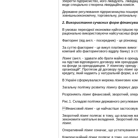
зберегти підприємство, його ліквідують. Ліквід
веде спеціально створена ліквідаційна комісія.
Державне регулювання підприємництва поширюєть
зовнішньоекономічну, торговельну, регіональну по
2. Використання сучасних форм фінансув
В умовах перехідної економіки найгострішою про
раціонально використовуючи найсучасніші форми 
Факторинг (від англ. - посередник) - це різновид
За суттю факторинг - це викуп платіжних вимог
компанії або факторингового відділу банку) зі 
Лізинг (англ. - здавати або брати майно в орен
на підставі відповідного договору між орендода
на фонди за орендодавцем. У лізингову оренду
організацій". Протягом дії договору про лізинг
кредиту, який надають у натуральній формі, а кл
В Україні сформувалася мережа лізингових компа
Загальну політику розвитку лізингу формує держ
Розрізняють лізинг фінансовий, зворотний, опера
Рис.1. Складові політики державного регулюванн
Фінансовий лізинг - це найчастіше застосовува
Зворотний лізинг полягає в тому, що власник ма
зекономити капітальні вкладення. Зворотний лі
лізинг.
Оперативний лізинг означає, що устаткування п
Компенсаційний лізинг полягає в тому, що оренд