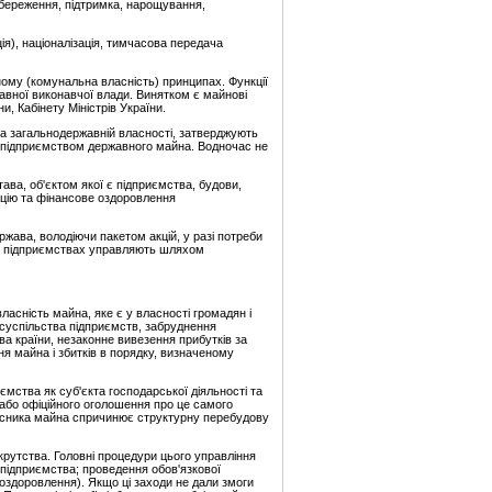
 збереження, підтримка, нарощування,
ія), націоналізація, тимчасова передача
ному (комунальна власність) принципах. Функції
жавної виконавчої влади. Винятком є майнові
, Кабінету Міністрів України.
 на загальнодержавній власності, затверджують
за підприємством державного майна. Водночас не
ва, об'єктом якої є підприємства, будови,
ацію та фінансове оздоровлення
жава, володіючи пакетом акцій, у разі потреби
них підприємствах управляють шляхом
ласність майна, яке є у власності громадян і
я суспільства підприємств, забруднення
 країни, незаконне вивезення прибутків за
ня майна і збитків в порядку, визначеному
ємства як суб'єкта господарської діяльності та
 або офіційного оголошення про це самого
асника майна спричинює структурну перебудову
рутства. Головні процедури цього управління
 підприємства; проведення обов'язкової
оздоровлення). Якщо ці заходи не дали змоги