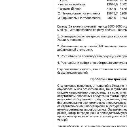
- налог на прибыль
13046,9
1602
- акцизный сбор
3155,9
4179
2. Неналоговые поступления
15943,7
1908
3. Официальные трансферты
2368,5
1593
Вывод: За анализируемый период 2003-2006 го
млн.грн. Это произошло по ряду причин. Переч
1. Благодаря росту товарного импорта возрос
Украину товаров.
2. Увеличение поступлений НДС на выпущенные
добавленной стоимости.
3. Рост объемов производства подакцизной про
4. Рост добычи нефти способствовал увеличению
В целом можно сказать, что в течении всего 
была положительной.
Проблемы построения
Становление рыночных отношений в Украине п
обусловлены как объективными, так и субъект
спадом национального производства практичес
отсутствием оборотных средств на счетах пре
недостатком бюджетных средств, а значит, и 
финансирования экономических и социальных п
от стратегических инвестиционных ресурсов и
неконкурентна на мировом рынке. За время пе
рынки, которые традиционно принадлежали укр
произошла даже не в результате конкурентной
усилий.
Таким образом, еще в начале рыночных рефор