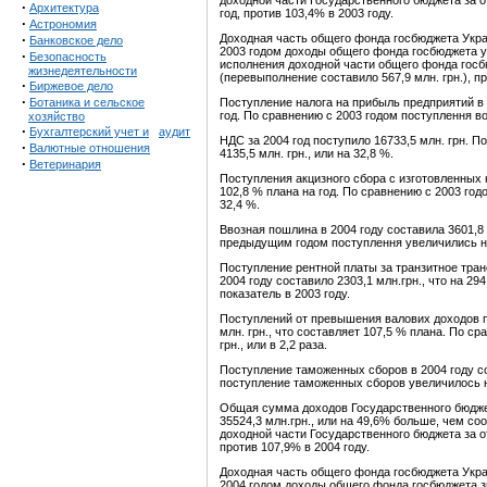
доходной части Государственного бюджета за о
·
Архитектура
год, против 103,4% в 2003 году.
·
Астрономия
·
Доходная часть общего фонда госбюджета Украи
Банковское дело
2003 годом доходы общего фонда госбюджета ув
·
Безопасность
исполнения доходной части общего фонда госбю
жизнедеятельности
(перевыполнение составило 567,9 млн. грн.), пр
·
Биржевое дело
·
Ботаника и сельское
Поступление налога на прибыль предприятий в 2
год. По сравнению с 2003 годом поступлення воз
хозяйство
·
Бухгалтерский учет и
аудит
НДС за 2004 год поступило 16733,5 млн. грн. 
·
Валютные отношения
4135,5 млн. грн., или на 32,8 %.
·
Ветеринария
Поступления акцизного сбора с изготовленных н
102,8 % плана на год. По сравнению с 2003 год
32,4 %.
Ввозная пошлина в 2004 году составила 3601,8 м
предыдущим годом поступлення увеличились на 7
Поступление рентной платы за транзитное тран
2004 году составило 2303,1 млн.грн., что на 2
показатель в 2003 году.
Поступлений от превышения валових доходов п
млн. грн., что составляет 107,5 % плана. По с
грн., или в 2,2 раза.
Поступление таможенных сборов в 2004 году со
поступление таможенных сборов увеличилось на 
Общая сумма доходов Государственного бюджета
35524,3 млн.грн., или на 49,6% больше, чем с
доходной части Государственного бюджета за о
против 107,9% в 2004 году.
Доходная часть общего фонда госбюджета Украи
2004 годом доходы общего фонда госбюджета зве