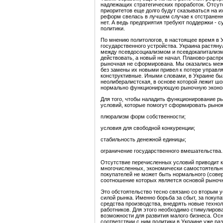
надлежащих стратегических проработок. Отсут
приоритетов еще долго будут сказываться на и
реформ свелась в лучшем случае к отстраненн
нет. А ведь предприятия требуют поддержки - 
политики.
По мнению политологов, в настоящее время в 
государственного устройства. Украина растян
между псевдосоциализмом и псевдокапитализм
действовать, а новый не начал. Планово-расп
рыночная не сформирована. Мы оказались меж
без замены их новыми привел к потере управл
конструктивные. Иными словами, в Украине бы
неолибералистская, в основе которой лежит шо
нормально функционирующую рыночную экономи
Для того, чтобы наладить функционирование р
условий, которые помогут сформировать рыно
плюрализм форм собственности;
условия для свободной конкуренции;
стабильность денежной единицы;
ограничение государственного вмешательства.
Отсутствие перечисленных условий приводит к т
многочисленных, экономически самостоятельн
покупателей не может быть нормального (совер
соотношение которых является основой рыноч
Это обстоятельство тесно связано со вторым у
силой рынка. Именно борьба за сбыт, за покуп
средства производства, внедрять новые техно
работников. Для этого необходимо стимулиров
возможности для развития малого бизнеса. Ос
соответствии с ним политики в Украине уже ра