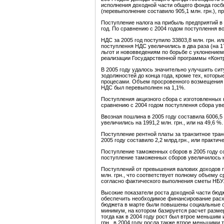
исполнения доходной части общего фонда госбю
(перевыполнение составило 905,1 млн. грн.), пр
Поступление налога на прибыль предприятий в 2
год. По сравнению с 2004 годом поступлення воз
НДС за 2005 год поступило 33803,8 млн. грн. и
поступлення НДС увеличились в два раза (на 17
льгот и нововведениям по борьбе с уклонением
реализации Государственной программы «Конт
В 2005 году удалось значительно улучшить си
зодолжностей до конца года, кроме тех, котор
процесами. Объем просровенного возмещения Н
НДС был перевыполнен на 1,1%.
Поступления акцизного сбора с изготовленных 
сравнению с 2004 годом поступлення сбора увел
Ввозная пошлина в 2005 году составила 6006,5
увеличились на 1991,2 млн. грн., или на 49,6 %.
Поступление рентной платы за транзитное тран
2005 году составило 2,2 млрд.грн., или практи
Поступление таможенных сборов в 2005 году со
поступление таможенных сборов увеличилось на 
Поступлений от превышения валових доходов п
млн. грн., что соответствует полному объему 
согласно фактического выполнения сметы НБУ
Высокие показатели роста доходной части бюд
обеспечить необходимое финансирование рас
бюджета в марте были повышены социальные ст
минимум, на котором базируется расчет размеро
тогда как в 2004 году рост был втрое меньшим и
грн., в 2004 году росла также втрое меньшими т