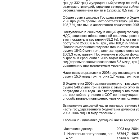
грн. до 332 грн.) и усредненный размер пенсий д
размеры стипендий, гарантии ветеранам войны
ребенка увеличена почти в 12 раз до 8,5 тыс. гр
Общая сумма доходов Государственного бюджета
25,6 процента превышает соответствующий пок
103,7 %, что выше аналогічного показателя 2005
Поступление в 2006 году в общий фонд госбюдж
НДС, акцизного сбора, ввозной пошлины, рентн
этот показатель составлял 85,2 %). Налога на
поступило 25363,6 млн. грн., или 100,2 % плана
Полное выполнение годового плана стало возм
сумме 1842,0 млн. грн., хотя за первые семь м
1803,3 млн. гривен. Поступление в общий фон
выросли в сравнении с 2005 годом почти в полто
год (перевыполнение составляло 5,8 млрд. грн
сравнении с прогнозируемым уровнем.
Налоговыми органами в 2006 году возмещено 
сумму 15,0 млрд. грн., что на 1,7 млрд. грн., ил
В бюджете на 2006 год поступления от таможен
сумме 548,2 млн. грн. в связи с отменой этих 
полугодии 2006 года. За этот период было факт
с отсрочкой вступления в СОТ во ІІ полугодии 
способствовало повышению уровня выполнения г
Выполнение доходной части государственного 
часть государственного бюджета на должном ур
2003-2006 годы в виде таблицы 2.
Таблица 2 - Динамика доходной части государст
Источники дохода
2003 год
2004
1. Налоговые поступления, в т.ч.
36764,7
4965
- НДС
12598,0
1673