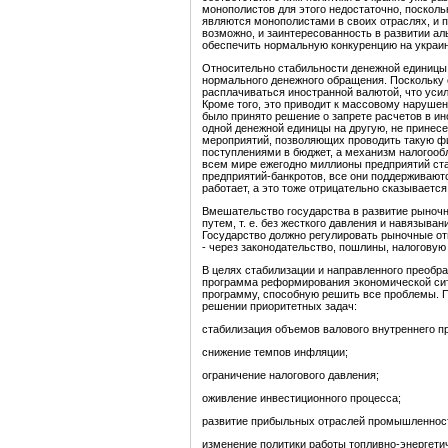
монополистов для этого недостаточно, поскол
являются монополистами в своих отраслях, и п
возможно, и заинтересованность в развитии а
обеспечить нормальную конкуренцию на украи
Относительно стабильности денежной единицы 
нормального денежного обращения. Поскольку 
расплачиваться иностранной валютой, что уси
Кроме того, это приводит к массовому наруше
было принято решение о запрете расчетов в ин
одной денежной единицы на другую, не принесе
мероприятий, позволяющих проводить такую фи
поступлениями в бюджет, а механизм налогооб
всем мире ежегодно миллионы предприятий стан
предприятий-банкротов, все они поддерживаются
работает, а это тоже отрицательно сказываетс
Вмешательство государства в развитие рыноч
путем, т. е. без жесткого давления и навязыва
Государство должно регулировать рыночные от
- через законодательство, пошлины, налоговую 
В целях стабилизации и направленного преобр
программа реформирования экономической сит
программу, способную решить все проблемы. П
решении приоритетных задач:
стабилизация объемов валового внутреннего пр
снижение темпов инфляции;
ограничение налогового давления;
оживление инвестиционного процесса;
развитие прибыльных отраслей промышленнос
изменение политики работы топливно-энергети