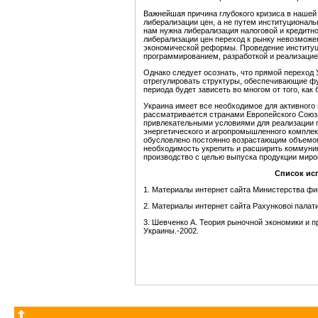
Важнейшая причина глубокого кризиса в нашей
либерализации цен, а не путем институциональ
нам нужна либерализация налоговой и кредитно
либерализации цен переход к рынку невозможе
экономической реформы. Проведение институц
программированием, разработкой и реализаци
Однако следует осознать, что прямой переход У
отрегулировать структуры, обеспечивающие ф
периода будет зависеть во многом от того, ка
Украина имеет все необходимое для активного
рассматривается странами Европейского Союза 
привлекательными условиями для реализации п
энергетического и агропромышленного комплек
обусловлено постоянно возрастающим объемом
необходимость укрепить и расширить коммуни
производство с целью выпуска продукции миров
Список ис
1. Материалы интернет сайта Министерства фина
2. Материалы интернет сайта Рахунковоi палати 
3. Шевченко А. Теория рыночной экономики и пр
Украины.-2002.