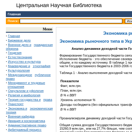
Центральная Научная Библиотека
Главная
Поиск:
Меню
Экономика р
·
Главная
·
Биржевое дело
Экономика рыночного типа в Ук
·
Военное дело и
гражданская
оборона
Анализ
динамики
доходной части
Г
о
·
Геодезия
Формирование Государственного бюджета связа
·
Естествознание
Исполнение бюджета - это обеспечение своевр
·
Искусство и культура
общем, и по каждому источнику. В таблице 1 
·
Краеведение и
этнография
части Государственного бюджета в 2003-2006 г
·
Культурология
Таблица 1 - Анализ выполнения доходной части
·
Международное
публичное
право
Показатели
·
Менеджмент и трудовые
Факт, млн.грн.
отношения
·
План, млн.грн.
Оккультизм и уфология
·
Религия и мифология
В % к ВВП
·
Теория государства и
права
Уровень исполнения %
·
Транспорт
Доходы госбюджета (без официальных трансф
·
Экономика и
экономическая
В % к ВВП
теория
·
Военная кафедра
Проанализируем динамику доходной части Госу
·
Авиация и космонавтика
·
Общая сумма доходов Государственного бюджета
Административное право
15260,9 млн.грн., или на 27,7% більше, чем со
·
Арбитражный процесс