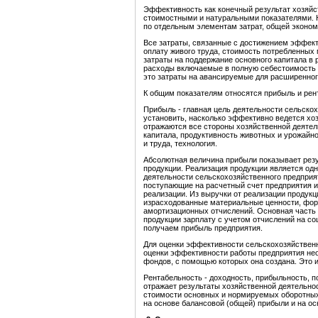
Эффективность как конечный результат хозяйс
стоимостными и натуральными показателями. 
по отдельным элементам затрат, общей эконом
Все затраты, связанные с достижением эффект
оплату живого труда, стоимость потребленных
затраты на поддержание основного капитала в 
расходы включаемые в полную себестоимость 
это затраты на авансируемые для расширенног
К общим показателям относятся прибыль и рен
Прибыль - главная цель деятельности сельско
установить, насколько эффективно ведется хо
отражаются все стороны хозяйственной деятел
капитала, продуктивность животных и урожайно
и труда, технология.
Абсолютная величина прибыли показывает резу
продукции. Реализация продукции является одн
деятельности сельскохозяйственного предприя
поступающие на расчетный счет предприятия и
реализации. Из выручки от реализации продук
израсходованные материальные ценности, фор
амортизационных отчислений. Основная часть -
продукции зарплату с учетом отчислений на со
получаем прибыль предприятия.
Для оценки эффективности сельскохозяйственн
оценки эффективности работы предприятия не
фондов, с помощью которых она создана. Это и
Рентабельность - доходность, прибыльность, 
отражает результаты хозяйственной деятельно
стоимости основных и нормируемых оборотных
на основе балансовой (общей) прибыли и на ос