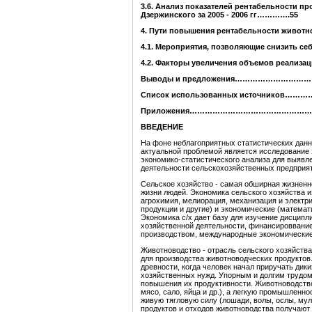
3.
6
. Анализ показателей рентабельности п
Дзержи
нского за 2005 - 2006 гг…………
.
55
4
. Пути повышения рентабельности
животн
4.1. Мероприятия, позволяющие снизить се
4.2
. Факторы увеличения объемов
реализац
Выводы и предложения
…………………………
Список использованных источников
………
Приложения
………………………
…………………
ВВЕДЕНИЕ
На фоне неблагоприятных статистических данн
актуальной проблемой является исследование 
экономико-статистического анализа для выявл
деятельности сельскохозяйственных предприят
Сельское хозяйство - самая обширная жизненн
жизни людей. Экономика сельского хозяйства и
агрохимия, мелиорация, механизация и электри
продукции и другие) и экономические (математи
Экономика с/х дает базу для изучение дисципл
хозяйственной деятельности, финансироввание
производством, международные экономические 
Животноводство - отрасль сельского хозяйст
для производства животноводческих продуктов.
древности, когда человек начал приручать дик
хозяйственных нужд. Упорным и долгим трудом
повышения их продуктивности. Животноводство
мясо, сало, яйца и др.), а легкую промышленнос
живую тягловую силу (лошади, волы, ослы, мул
продуктов и отходов животноводства получают н