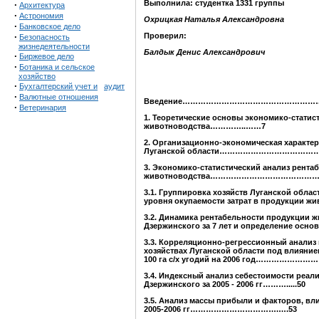
Выполнила: студентка 1331 группы
·
Архитектура
·
Астрономия
Охрицкая Наталья Александровна
·
Банковское дело
·
Проверил:
Безопасность
жизнедеятельности
Балдык Денис Александрович
·
Биржевое дело
·
Ботаника и сельское
хозяйство
·
Бухгалтерский учет и
аудит
·
Валютные отношения
Введение
……………………………………
………
·
Ветеринария
1. Теоретические основы экономико-статис
животноводс
тва
…………..……
7
2. Организационно-экономическая характе
Луганской
области
………………………………
3. Экономико-статистический анализ ре
нта
животноводства
…………………………………
3.1. Группировка хозяйств Луганской облас
уровня окупаемости затрат в
продукции
жи
3.2. Динамика рентабельности продукции жи
Дзержинского за
7 лет
и определение основ
3.3. Корреляционно-регрессионный анализ 
хозяйствах Луганской области под вл
ияние
100 га с/х угодий на
2006
год
……………………
3.
4.
Индексный анализ себестоимости реал
Дзержинс
кого за 2005 - 2006 гг……….
..
..50
3.
5
. Анализ массы прибыли и факторов, вл
2005-2006 гг…………………………….
….
53