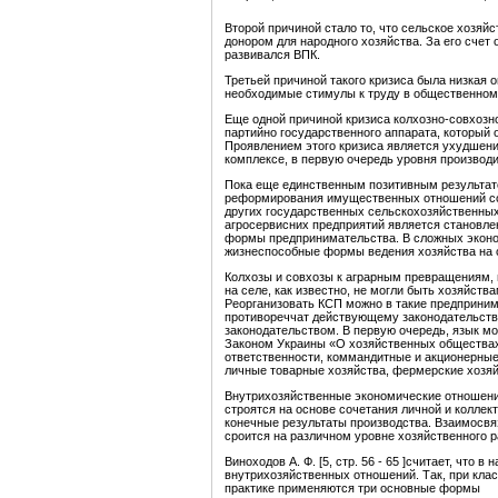
Второй причиной стало то, что сельское хозяй
донором для народного хозяйства. За его сче
развивался ВПК.
Третьей причиной такого кризиса была низкая о
необходимые стимулы к труду в общественном
Еще одной причиной кризиса колхозно-совхозн
партийно государственного аппарата, который
Проявлением этого кризиса является ухудшени
комплексе, в первую очередь уровня производи
Пока еще единственным позитивным результат
реформирования имущественных отношений соб
других государственных сельскохозяйственны
агросервисних предприятий является становле
формы предпринимательства. В сложных эконо
жизнеспособные формы ведения хозяйства на 
Колхозы и совхозы к аграрным превращениям, 
на селе, как известно, не могли быть хозяйст
Реорганизовать КСП можно в такие предприним
противореччат действующему законодательств
законодательством. В первую очередь, язык м
Законом Украины «О хозяйственных обществах»
ответственности, коммандитные и акционерные
личные товарные хозяйства, фермерские хозяй
Внутрихозяйственные экономические отношени
строятся на основе сочетания личной и коллек
конечные результаты производства. Взаимосвя
сроится на различном уровне хозяйственного 
Виноходов А. Ф. [5, стр. 56 - 65 ]считает, чт
внутрихозяйственных отношений. Так, при кла
практике применяются три основные формы