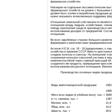
фермерское хозяйство.
Невзирая на отдельные пессимистические выст
/фермерских/ хозяйств на уровне с большими 
должен быть хозяин и выработана продукция до
нужно оказывать всевозможную поддержку фе
Отношения земельной собственности являются
отношения между людьми, хозяйствами, членами
поводу присвоения средств производства в не
использования доходов с/г предприятий. Сост
отношения.
Во всех зарубежных странах большого развити
фермерами и капиталистами-предпринимателя
Астатов Н.Е [4, стр. 16 - 18 ]предположил, о 
хозяйства в прежнем СССР. Вместо крестьянск
созданы колхозы и совхозы. На нынешнем этап
сохранения колхозно-совхозной системы в пре
нежизнеспособной через главный присущий ей и
созданного им продукта, превращение крестьян
использовании ресурсного потенциала. Именно 
Производство основных видов продукци
Виды животноводческой продукции
1981
1985 
Мясо всех видов (в убойном весе), тыс. т
3685
в т.ч. свинина, тыс. т
1387
Молоко, млн.. т
21,9
Яйца, млн.. шт.
16,0
Шерсть, тыс. т
28,0