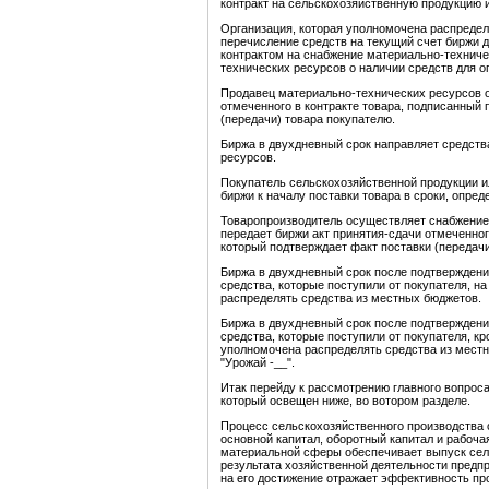
контракт на сельскохозяйственную продукцию 
Организация, которая уполномочена распредел
перечисление средств на текущий счет биржи
контрактом на снабжение материально-техниче
технических ресурсов о наличии средств для 
Продавец материально-технических ресурсов о
отмеченного в контракте товара, подписанный 
(передачи) товара покупателю.
Биржа в двухдневный срок направляет средств
ресурсов.
Покупатель сельскохозяйственной продукции и
биржи к началу поставки товара в сроки, опред
Товаропроизводитель осуществляет снабжение
передает биржи акт принятия-сдачи отмеченног
который подтверждает факт поставки (передачи
Биржа в двухдневный срок после подтверждени
средства, которые поступили от покупателя, н
распределять средства из местных бюджетов.
Биржа в двухдневный срок после подтверждени
средства, которые поступили от покупателя, к
уполномочена распределять средства из местн
"Урожай -__".
Итак перейду к рассмотрению главного вопроса
который освещен ниже, во вотором разделе.
Процесс сельскохозяйственного производства 
основной капитал, оборотный капитал и рабоча
материальной сферы обеспечивает выпуск сел
результата хозяйственной деятельности предпр
на его достижение отражает эффективность пр