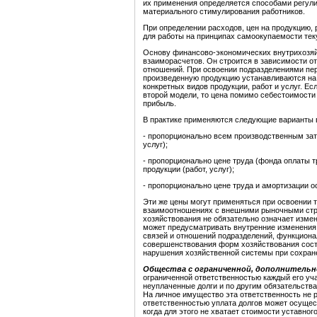
их применения определяется способами регули
материального стимулирования работников.
При определении расходов, цен на продукцию,
для работы на принципах самоокупаемости тек
Основу финансово-экономических внутрихозя
взаиморасчетов. Он строится в зависимости о
отношений. При освоении подразделениями пер
произведенную продукцию устанавливаются на
конкретных видов продукции, работ и услуг. Е
второй модели, то цена помимо себестоимости 
прибыль.
В практике применяются следующие варианты 
- пропорционально всем производственным зат
услуг);
- пропорционально цене труда (фонда оплаты 
продукции (работ, услуг);
- пропорционально цене труда и амортизации о
Эти же цены могут применяться при освоении т
взаимоотношениях с внешними рыночными стр
хозяйствования не обязательно означает изме
может предусматривать внутренние изменени
связей и отношений подразделений, функцион
совершенствования форм хозяйствования состо
нарушения хозяйственной системы при сохране
Общества с ограниченной, дополнитель
ограниченной ответственностью каждый его уч
неуплаченные долги и по другим обязательств
На личное имущество эта ответственность не 
ответственностью уплата долгов может осущес
когда для этого не хватает стоимости уставног