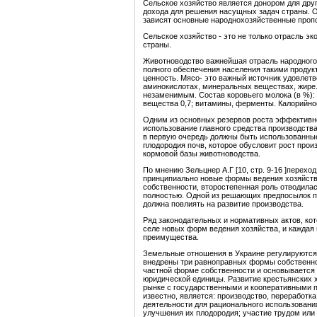
Сельское хозяйство является донором для дру
дохода для решения насущных задач страны. О
зависят основные народнохозяйственные пропо
Сельское хозяйство - это не только отрасль эк
страны.
Животноводство важнейшая отрасль народного 
полного обеспечения населения такими продук
ценность. Мясо- это важный источник удовлет
аминокислотах, минеральных веществах, жире.
незаменимым. Состав коровьего молока (в %): 
вещества 0,7; витамины, ферменты. Калорийност
Одним из основных резервов роста эффективно
использование главного средства производства
в первую очередь должны быть использованны
плодородия почв, которое обусловит рост прои
кормовой базы животноводства.
По мнению Зельцнер А.Г [10, стр. 9-16 ]перех
принципиально новые формы ведения хозяйства
собственности, второстепенная роль отводила
полностью. Одной из решающих предпосылок пе
должна повлиять на развитие производства.
Ряд законодательных и нормативных актов, ко
селе новых форм ведения хозяйства, и каждая 
преимущества.
Земельные отношения в Украине регулируются
внедрены три равноправных формы собственнос
частной форме собственности и основывается 
юридической единицы. Развитие крестьянских 
рынке с государственными и кооперативными п
известно, является: производство, переработк
деятельности для рационального использовани
улучшения их плодородия; участие трудом или