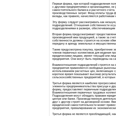
Первая форма, при которой подразделения по
с другими предприятиями и организациями, не
самостоятельного баланса и расчетного счета
производственных затрат. Фонд оплаты труда 
вклады, как правило, начисляются работникам 
Эту форму следует рассматривать как низшую
подразделений. Отношения собственности осущ
подразделениями в размере, обеспечивающим 
Вторая форма предусматривает предоставлени
произведенной ими продукцией, а также за сч
собственности должны строится на основе обм
передачу в аренду земельных и имущественны
Также предусмотрена покупка, приобретение з
членов первичных коллективов для ведения пр
юридическими лицами, имеют текущий или лице
предприятия. Они могут быть переведены на с
Взаимоотношения подразделений строятся на ос
предприятия применяются свободные рыночные
использованием расчетных цен, включающих ср
короткое время показывает высокие результат
сельскохозяйственных предприятий, в которых
Третья форма является наиболее прогрессивно
элементы предпринимательства присущи и др
форму, предоставляют первичным подразделен
Взаимоотношения первичных трудовых коллекти
Подразделения могут обладать правами юридич
центре или банке. Производственную деятельн
друг с другом строят на договорной основе. В
юридической самостоятельности может привес
предприятия, превалировании их экономически
Третья форма не является преобладающей, на