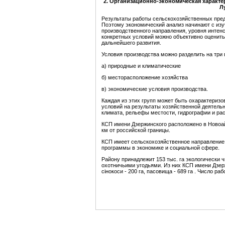
2. Организационно-экономическая характ
Л
Результаты работы сельскохозяйственных пред
Поэтому экономический анализ начинают с изу
производственного направления, уровня интен
конкретных условий можно объективно оценить 
дальнейшего развития.
Условия производства можно разделить на три 
а) природные и климатические
б) месторасположение хозяйства
в) экономические условия производства.
Каждая из этих групп может быть охарактериз
условий на результаты хозяйственной деятель
климата, рельефы местости, гидрографии и рас
КСП имени Дзержинского расположено в Новоай
км от российской границы.
КСП имеет сельскохозяйственное направление 
программы в экономике и социальной сфере.
Району принадлежит 153 тыс. га экологически чи
охотничьими угодьями. Из них КСП имени Дзержи
сінокоси - 200 га, пасовища - 689 га . Число ра