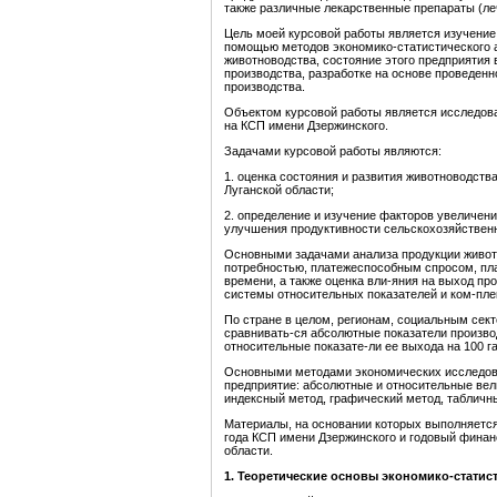
также различные лекарственные препараты (ле
Цель моей курсовой работы является изучение
помощью методов экономико-статистического а
животноводства, состояние этого предприятия
производства, разработке на основе проведен
производства.
Объектом курсовой работы является исследов
на КСП имени Дзержинского.
Задачами курсовой работы являются:
1. оценка состояния и развития животноводств
Луганской области;
2. определение и изучение факторов увеличен
улучшения продуктивности сельскохозяйствен
Основными задачами анализа продукции живот
потребностью, платежеспособным спросом, пла
времени, а также оценка вли-яния на выход пр
системы относительных показателей и ком-пле
По стране в целом, регионам, социальным сект
сравнивать-ся абсолютные показатели производ
относительные показате-ли ее выхода на 100 г
Основными методами экономических исследова
предприятие: абсолютные и относительные вел
индексный метод, графический метод, табличн
Материалы, на основании которых выполняется 
года КСП имени Дзержинского и годовый финан
области.
1. Теоретические основы экон
омико-статис