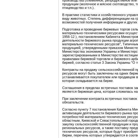
производства (племенное, репродуктивное или 
продукции (молочное и мясное скотоводство, т
птицеводство и т.п.).
В практике статистики и хозяйственного упра
виду животных. Степень дифференциации на гру
возможностей получения информации и других 
Подготовка и проведение биржевых торгов сел
материально-техническими ресурсами осуществ
1956-12 ), постановлением Кабинета Министров 
деятельности биржевого рынка продукции агро
материально-технических ресурсов", Типичны
продукцией, утвержденными приказом Министер
Министерства экономики Украины и Министерств
зарегистрированными в Министерстве юстиции У
правилами биржевой торговли и биржевого арб
биржей, согласно статье 3 Закона Украины "О т
Контракты на продажу сельскохозяйственной п
ресурсов могут быть заключены на одних бирж
устанавливается покупателем или продавцом в
которая складывается на бирже.
Соглашения в пределах встречных поставок за
является биржевая цена, которая сложилась н
При заключении контракта встречных поставок 
обязательств.
Согласно пункту 7 постановления Кабинета Мини
активизации деятельности биржевого рынка пр
потребностей материально-технических ресур
областным, Киевской и Севастопольской горо
закупку сельскохозяйственной продукции и про
региональных ресурсов, а также поставку пре
технических ресурсов, которые будут приобре
биржи, перечень которых утверждается в соотв