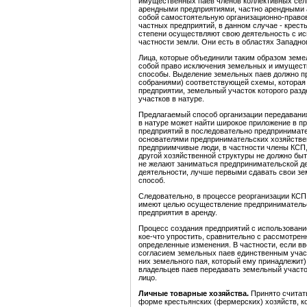
имущественных паев членов коллективных сел
арендными предприятиями, частно арендными 
собой самостоятельную организационно-правов
частных предприятий, в данном случае - кресть
степени осуществляют свою деятельность с ис
частности земли. Они есть в областях Западно
Лица, которые объединили таким образом земел
собой право исключения земельных и имуществ
способы. Выделение земельных паев должно п
собраниями) соответствующей схемы, которая
предприятии, земельный участок которого раз
участков в натуре.
Предлагаемый способ организации передавани
в натуре может найти широкое приложение в п
предприятий в последовательно предпринимате
основателями предпринимательских хозяйствен
предприимчивые люди, в частности члены КСП,
другой хозяйственной структуры не должно бы
не желают заниматься предпринимательской дея
деятельности, лучше первыми сдавать свои з
способ.
Следовательно, в процессе реорганизации КСП
имеют целью осуществление предпринимательск
предприятия в аренду.
Процесс создания предприятий с использовани
кое-что упростить, сравнительно с рассмотре
определенные изменения. В частности, если в
согласием земельных паев единственным учас
них земельного пая, который ему принадлежит)
владельцев паев передавать земельный участок
лицо.
Личные товарные хозяйства.
Принято считат
форме крестьянских (фермерских) хозяйств, ко