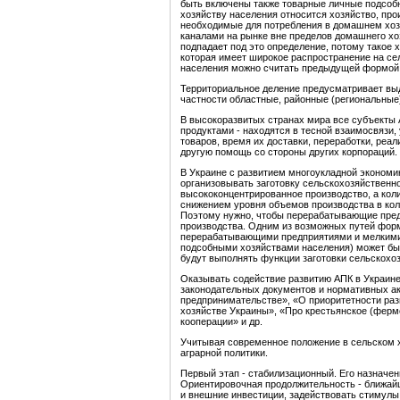
быть включены также товарные личные подсоб
хозяйству населения относится хозяйство, пр
необходимые для потребления в домашнем хозя
каналами на рынке вне пределов домашнего хо
подпадает под это определение, потому такое
которая имеет широкое распространение на се
населения можно считать предыдущей формой
Территориальное деление предусматривает выд
частности областные, районные (региональные
В высокоразвитых странах мира все субъекты 
продуктами - находятся в тесной взаимосвязи,
товаров, время их доставки, переработки, реа
другую помощь со стороны других корпораций.
В Украине с развитием многоукладной эконом
организовывать заготовку сельскохозяйственно
высококонцентрированное производство, а кол
снижением уровня объемов производства в кол
Поэтому нужно, чтобы перерабатывающие пред
производства. Одним из возможных путей фор
перерабатывающими предприятиями и мелкими
подсобными хозяйствами населения) может бы
будут выполнять функции заготовки сельскохо
Оказывать содействие развитию АПК в Украине
законодательных документов и нормативных ак
предпринимательстве», «О приоритетности раз
хозяйстве Украины», «Про крестьянское (ферм
кооперации» и др.
Учитывая современное положение в сельском 
аграрной политики.
Первый этап - стабилизационный. Его назначен
Ориентировочная продолжительность - ближайш
и внешние инвестиции, задействовать стимулы