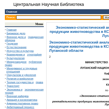
Центральная Научная Библиотека
Главная
Поиск:
Меню
Экономико-статистический а
·
Главная
продукции животноводства в КС
·
Биржевое дело
Луг
·
Военное дело и
гражданская
оборона
Экономико-статистический анал
·
Геодезия
продукции животноводства в КС
·
Естествознание
Луганской области
·
Искусство и культура
·
Краеведение и
этнография
2
·
Культурология
·
Международное
публичное
МИНИСТЕРСТВО 
право
·
ЛУГАНСКИЙ НАЦИО
Менеджмент и трудовые
отношения
Каф
·
Оккультизм и уфология
·
Религия и мифология
экон
·
Теория государства и
права
К
·
Транспорт
·
Экономика и
экономическая
по 
теория
·
«Экономико-статист
Военная кафедра
·
Авиация и космонавтика
рентабельности продукции животнов
·
Административное право
Лу
·
Арбитражный процесс