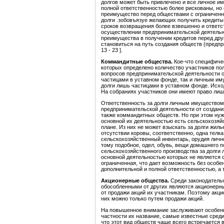
долгов может быть привлечено и все личное и
полной ответственностью более рискованы, но 
преимущество перед обществами с ограниченн
долги .зобовъязуе желающих получить кредиты 
сроков возвращения более взвешенно и ответс
осуществлении предпринимательской деятельн
преимущества в получении кредитов перед др
становиться на путь создания обществ (предпри
13 - 23 ].
Коммандитные общества
.
Кое-что специфиче
которых определено количество участников по
вопросов предпринимательской деятельности о
частицами в уставном фонде, так и личным иму
долги лишь частицами в уставном фонде. Исход
На собраниях участников они имеют право лиш
Ответственность за долги личным имуществом
предпринимательской деятельности от создани
также коммандитных обществ. Но при этом нужн
основной их деятельностью есть сельскохозяй
плане. Из них не может взыскать за долги жиль
отсутствии коровы, соответственно, одна телка 
сельскохозяйственный инвентарь, орудия лично
тому подобное, одел, обувь, вещи домашнего п
сельскохозяйственного производства за долги
основной деятельностью которых не является 
ограниченная, что дает возможность без особ
дополнительной и полной ответственностью, а
Акционерные общества
.
Среди законодатель
обособленными от других являются акционерн
от продажи акций их участникам. Поэтому акци
них можно только путем продажи акций.
На повышенное внимание заслуживают особенн
частности их название, самые известные среди 
что этот вид обществ чаще всего встречается