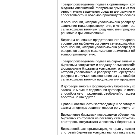
Товаропроизводитель подает к организации, к
бюджета Автономной Республики Крым и из ме
относительно выделения средств для закупки 
себестоимости и объемов производства сельск
В организации, которая уполномочена распред
заявление товаропроизводителя, в котором то
сельскохозяйственную продукцию или продовол
решение о финансировании.
Биржа на основании представленного товароп
уровне цен на биржевом рынке сельскохозяйст
организации, которая уполномочена распредел
оформлен вывод о максимально возможных об
товаропроизводителю.
Товаропроизводитель подает на биржу заявку 
биржевым контрактом и продажу сельскохозяйс
форвардным биржевым контрактом, а также дог
которая уполномочена распределять средства 
ресурсы в случае невыполнения им условий фо
сельскохозяйственной продукции или продовол
В договоре залога к форвардному биржевому к
залога на момент подписания договора не явля
способом не отчужденный, свободный от долгов
арестом не находится.
Права и обязанности заставодавця и залогодер
залога и порядок решения споров регулируютс
Биржа через биржевых посредников обеспечив
биржевых контрактов на поставку сельскохозя
со стороны покупателя) и спотовых биржевых к
Биржа сообщает организацию, которая уполном
спотовый биржевый контракт на поставку мат