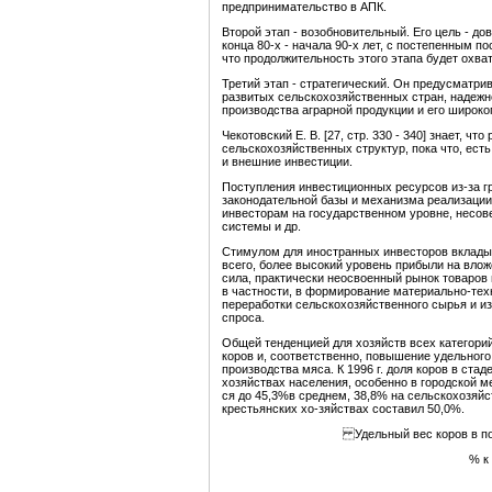
предпринимательство в АПК.
Второй этап - возобновительный. Его цель - д
конца 80-х - начала 90-х лет, с постепенным 
что продолжительность этого этапа будет охват
Третий этап - стратегический. Он предусматри
развитых сельскохозяйственных стран, надежн
производства аграрной продукции и его широко
Чекотовский Е. В. [27, стр. 330 - 340] знает, 
сельскохозяйственных структур, пока что, есть
и внешние инвестиции.
Поступления инвестиционных ресурсов из-за г
законодательной базы и механизма реализации
инвесторам на государственном уровне, несо
системы и др.
Стимулом для иностранных инвесторов вклады
всего, более высокий уровень прибыли на влож
сила, практически неосвоенный рынок товаров 
в частности, в формирование материально-тех
переработки сельскохозяйственного сырья и и
спроса.
Общей тенденцией для хозяйств всех категорий
коров и, соответственно, повышение удельног
производства мяса. К 1996 г. доля коров в стад
хозяйствах населения, особенно в городской ме
ся до 45,3%в среднем, 38,8% на сельскохозяйс
крестьянских хо-зяйствах составил 50,0%.
Удельный вес коров в пог
% к 