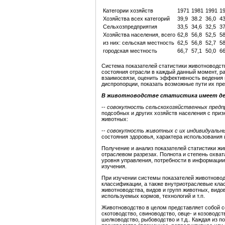
Категории хозяйств
1971
1981
1991
1
Хозяйства всех категорий
39,9
38.2
36,0
43
Сельхозпредприятия
33,5
34,6
32,5
37
Хозяйства населения, всего
62,8
56,8
52,5
58
из них: сельская местность
62,5
56,8
52,7
58
городская местность
66,7
57,1
50,0
66
Система показателей статистики животноводст
состояния отрасли в каждый данный момент, р
взаимосвязи, оценить эффективность ведения 
диспропорции, показать возможные пути их пр
В животноводстве статистика имеет де
--
совокупность сельскохозяйственных предпр
подсобных и других хозяйств населения с при
животных:
--
совокупность животных с их индивидуальн
состояния здоровья, характера использования и
Получение и анализ показателей статистики ж
отраслевом разрезах. Полнота и степень охва
уровня управления, потребности в информации
изучения.
При изучении системы показателей животнов
классификации, а также внутриотраслевые кл
животноводства, видов и групп животных, видо
используемых кормов, технологий и т.п.
Животноводство в целом представляет собой 
скотоводство, свиноводство, овце- и козоводст
шелководство, рыбоводство и т.д.. Каждая из