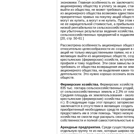
экономики. Главная особенность их заключаетс
акционерному обществу в уплату за акции, ста
выйти из общества, не может требовать от не
из акционерного общества возможен единствен
приоритетных правых на покупку акций обществ
могут их купить, а могут и не купить. При этом
не ее нарицательной стоимостью, а прибыльно
низкой рентабельности сельскохозяйственных п
при убыточных результатах ведения хозяйства.
сельскохозяйственных предприятий в подавля
[20, стр .50-61 ]
Рассмотрена особенность акционерных общест
относительно целесообразности их создания в 
акций не только имущественными паями, но и
желающих выйти из акционерных обществ, созд
крестьянских (фермерских) хозяйств, вступлен
профиля и тому подобное. Эти свои замыслы он
требовать от общества возвращения им ни зем
акционерного общества, ни выделения каких-т
деятельности. Это нужно хорошо осознать всем
обществ.
Фермерские хозяйства.
Фермерских хозяйств 
835 тыс. гектара сельскохозяйственных угодий,
от сельскохозяйственных земель и 2,3% от пло
Средняя площадь их землепользования - около 
крестьянские (фермерские) хозяйства создава
гг.). В следующие годы этот процесс затормози
заключается в отсутствии в желающих создать
приобретенный необходимых средств производс
предоставить им в этом помощь. Через низкую
хозяйства не смогли еще раскрыть свои поте
собственности и полной самостоятельностью в
Арендные предприятия.
Среди существующих
отдельную группу те из них, которые широко 