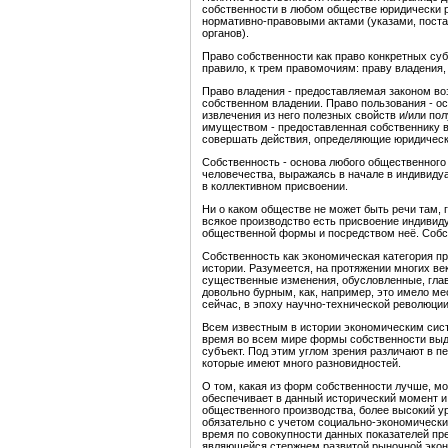
собственности в любом обществе юридически 
нормативно-правовыми актами (указами, пост
органов).
Право собственности как право конкретных су
правило, к трем правомочиям: праву владения
Право владения - предоставляемая законом во
собственном владении. Право пользования - о
извлечения из него полезных свойств и/или по
имуществом - предоставленная собственнику в
совершать действия, определяющие юридичес
Собственность - основа любого общественного 
человечества, выражаясь в начале в индивиду
в коллективном присвоении.
Ни о каком обществе не может быть речи там, 
всякое производство есть присвоение индиви
общественной формы и посредством неё. Собс
Собственность как экономическая категория п
истории. Разумеется, на протяжении многих ве
существенные изменения, обусловленные, глав
довольно бурным, как, например, это имело м
сейчас, в эпоху научно-технической революции
Всем известным в истории экономическим сис
время во всем мире формы собственности выде
субъект. Под этим углом зрения различают в п
которые имеют много разновидностей.
О том, какая из форм собственности лучше, м
обеспечивает в данный исторический момент и
общественного производства, более высокий у
обязательно с учетом социально-экономических
время по совокупности данных показателей пре
являющейся стержнем развитой рыночной экон