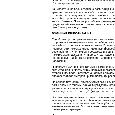
Причем в 1 млн. входят не только приватизиро
России крайне мало.
Как известно, во всех странах с развитой рыно
крупные фирмы и концерны, обеспечивает зан
становится очевидным, что обостряющиеся в п
могут быть решены или даже заметно смягчены
малого бизнеса. Пока же российское законода
предприятий, налоговая, финансовая и кредитн
чем благоприятствуют ему.
БОЛЬШАЯ ПРИВАТИЗАЦИЯ
Еще более противоречивыми и во многом негат
стороны, положительным само по себе является
российских граждан владеют акциями. Причем 4
посредством чековых инвестиционных фондов).
собственности» не привел к образованию сильн
пакетов акций доход, в лучшем случае подобны
предпринимателей никак не влияют на эффекти
населения.
Поскольку ваучеры не были именными ценными
значительная их часть путем перекупки оказал
стороны, привело к резкому усилению социально
способствовало быстрой криминализации росс
На основе ваучерной приватизации возникли н
сомнительные фирмы, посулив гражданам огро
управление» миллионы ваучеров и использовать
нанесен ущерб в 6 трлн. руб. (тогда это соотве
Весьма сомнительными оказались и льготы колл
многом оправданы тем, что большинство предп
финансовом положении или даже были убыточны
внешних инвесторов. В то же время такие льго
равноправию граждан.