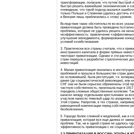
трансформации, полагали, что путем быстрой 
быстро решить важнейшие экономические и соц
очевидным, что такой подход оказался ошибочн
только Польше и Словении удалось достичь и п
и Венгрия лишь приблизились к этому уровню.
Вследствие таких обстоятельств во всех указа
приватизация должна быть проведена поэтапно,
проблемы, которые не удалось решить на нача
неэффективность: привлечение «эффективных 
улучшение менеджмента, формирование конкур
условий хозяйствования.
3. Практически все страны считали, что к при
иностранного капитала в форме прямых инвест
«мотора» приватизации. Однако и эти расчеты 
стран перешло к разработке стратегических 
инвестиций.
4. Малая приватизация оказалась в институци
проблемой и прошла в большинстве стран дово
ее осложнившей, была реституция, т.е. возвра
ранее (до социалистической революции), или их
СНГ они не были серьезно обременены этой п
частную собственность, произошла еще в 1917 г
породила сложные общественные коллизии. Так
каната» между отдельными крестьянами за воз
участков нанесло тяжелый удар по аграрному 
этой страны. Напротив, в тех странах, наприме
равноценной компенсации перед собственно ре
безболезненно.
5. Гораздо более сложной и медленной, как и с
приватизация, которая все еще далека от зав
проблем. Так, ни в одной стране не удалось г
эффективность приватизации с ее социальной
2.3 ПРИВАТИЗАЦИЯ В РОССИИ: ЭТАПЫ И И