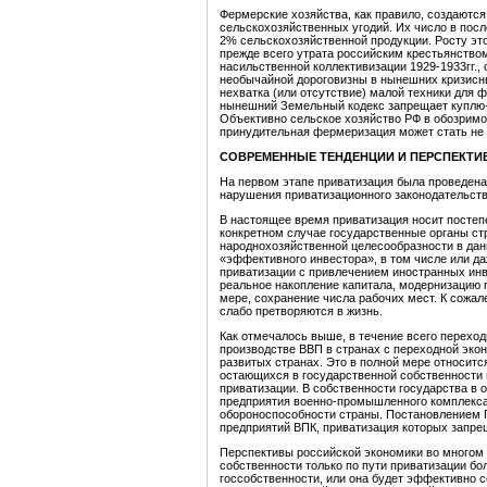
Фермерские хозяйства, как правило, создаютс
сельскохозяйственных угодий. Их число в посл
2% сельскохозяйственной продукции. Росту эт
прежде всего утрата российским крестьянством
насильственной коллективизации 1929-1933гг.,
необычайной дороговизны в нынешних кризисны
нехватка (или отсутствие) малой техники для
нынешний Земельный кодекс запрещает куплю-
Объективно сельское хозяйство РФ в обозримо
принудительная фермеризация может стать не 
СОВРЕМЕННЫЕ ТЕНДЕНЦИИ И ПЕРСПЕКТ
На первом этапе приватизация была проведена
нарушения приватизационного законодательства
В настоящее время приватизация носит постеп
конкретном случае государственные органы ст
народнохозяйственной целесообразности в дан
«эффективного инвестора», в том числе или да
приватизации с привлечением иностранных инв
реальное накопление капитала, модернизацию 
мере, сохранение числа рабочих мест. К сожа
слабо претворяются в жизнь.
Как отмечалось выше, в течение всего переход
производстве ВВП в странах с переходной эко
развитых странах. Это в полной мере относит
остающихся в государственной собственности 
приватизации. В собственности государства в
предприятия военно-промышленного комплекса
обороноспособности страны. Постановлением П
предприятий ВПК, приватизация которых запре
Перспективы российской экономики во многом 
собственности только по пути приватизации б
госсобственности, или она будет эффективно с