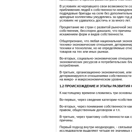
В условиях исчерпавшего свои возможности со
приближению людей к собственности немедлен
подрядовые бригады на селе без дополнительн
арендные коллективы умудрялись за один год д
условиях не удавалось достичь и за много лет.
Процветание же стран с развитой рыночной эко
собственник, бесспорно доказало, что причины
искажением форм и видов собственности.
Общепризнано, что любая национальная эконом
технико-экономические отношения, детермини
техники и технологии, но не определяемые от
товаров на тех или иных рынках.
Во-вторых, социально-экономические отношени
экономических ресурсов и потребительских бла
потребления.
В-третьих, организационно-экономические, ил
детерминируются отношениями собственности 
на микро- и макроэкономическом уровне.
1.2 ПРОИСХОЖДЕНИЕ И ЭТАПЫ РАЗВИТИЯ
К настоящему времени сложились три основных
Во-первых, через сведение категории «собстве
Во-вторых, через понимание собственности как
правом, общественным договором и т.п.
В-третьих, через трактовку собственности как
причины.
Первый подход внутри неоднороден, - связыва
исследователи выделяют четыре ее значимых с