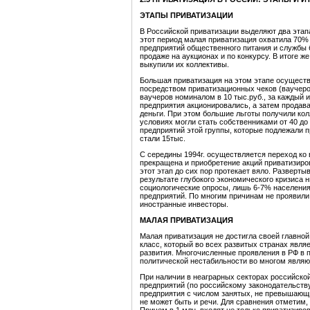
ЭТАПЫ ПРИВАТИЗАЦИИ
В Российской приватизации выделяют два этапа
этот период малая приватизация охватила 70% п
предприятий общественного питания и службы 
продаже на аукционах и по конкурсу. В итоге ж
выкупили их коллективы.
Большая приватизация на этом этапе осущест
посредством приватизационных чеков (ваучеро
ваучеров номиналом в 10 тыс.руб., за каждый 
предприятия акционировались, а затем продава
деньги. При этом большие льготы получили кол
условиях могли стать собственниками от 40 до
предприятий этой группы, которые подлежали п
стали 15тыс.
С середины 1994г. осуществляется переход ко 
прекращена и приобретение акций приватизиро
этот этап до сих пор протекает вяло. Разверт
результате глубокого экономического кризиса 
социологические опросы, лишь 6-7% населени
предприятий. По многим причинам не проявили 
иностранные инвесторы.
МАЛАЯ ПРИВАТИЗАЦИЯ
Малая приватизация не достигла своей главно
класс, который во всех развитых странах явля
развития. Многочисленные проявления в РФ в
политической нестабильности во многом являю
При наличии в неаграрных секторах российско
предприятий (по российскому законодательств
предприятия с числом занятых, не превышающи
не может быть и речи. Для сравнения отметим,