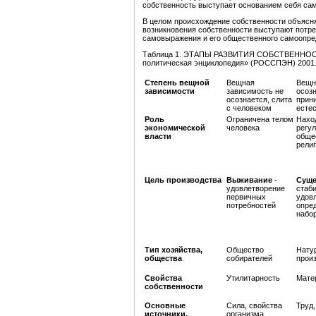
собственность выступает основанием себя сам
В целом происхождение собственности объясняе
возникновения собственности выступают потре
самовыражения и его общественного самоопре
Таблица 1. ЭТАПЫ РАЗВИТИЯ СОБСТВЕННОСТИ 
политическая энциклопедия» (РОССПЭН) 2001.-
Степень вещной
Вещная
Вещн
зависимости
зависимость не
осозн
осознается, слита
прин
с человеком
есте
Роль
Ограничена телом
Наход
экономической
человека
регу
власти
обще
религ
Цель производства
Выживание
-
Суще
удовлетворение
стаб
первичных
удов
потребностей
опред
набо
Тип хозяйства,
Общество
Нату
общества
собирателей
прои
Свойства
Утилитарность
Мате
собственности
Основные
Сила, свойства
Труд,
источники,
организма