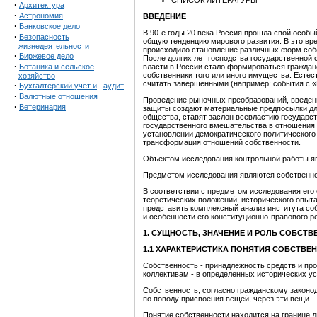
СПИСОК ЛИТЕРАТУРЫ
·
Архитектура
·
Астрономия
ВВЕДЕНИЕ
·
Банковское дело
В 90-е годы 20 века Россия прошла свой особый
·
Безопасность
общую тенденцию мирового развития. В это вр
жизнедеятельности
происходило становление различных форм собс
·
Биржевое дело
После долгих лет господства государственной 
·
Ботаника и сельское
власти в России стало формироваться граждан
собственники того или иного имущества. Естес
хозяйство
считать завершенными (например: события с «
·
Бухгалтерский учет и
аудит
·
Валютные отношения
Проведение рыночных преобразований, введен
·
Ветеринария
защиты создают материальные предпосылки дл
общества, ставят заслон всевластию государс
государственного вмешательства в отношения 
установлении демократического политического
трансформация отношений собственности.
Объектом исследования контрольной работы яв
Предметом исследования являются собственно
В соответствии с предметом исследования его 
теоретических положений, исторического опыт
представить комплексный анализ института со
и особенности его конституционно-правового р
1. СУЩНОСТЬ, ЗНАЧЕНИЕ И РОЛЬ СОБСТ
1.1 ХАРАКТЕРИСТИКА ПОНЯТИЯ СОБСТВЕ
Собственность - принадлежность средств и пр
коллективам - в определенных исторических у
Собственность, согласно гражданскому законо
по поводу присвоения вещей, через эти вещи.
Понятие собственности находится на границе 