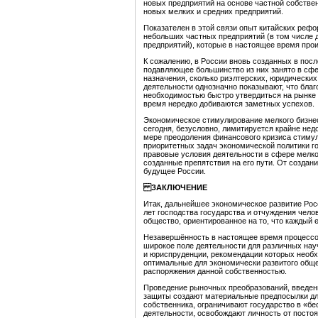
новых предприятий на основе частной собствен
новых мелких и средних предприятий.
Показателен в этой связи опыт китайских рефо
небольших частных предприятий (в том числе 
предприятий), которые в настоящее время прои
К сожалению, в России вновь созданных в по
подавляющее большинство из них занято в сфер
назначения, сколько риэлтерских, юридических,
деятельности однозначно показывают, что благ
необходимостью быстро утвердиться на рынке 
время нередко добиваются заметных успехов.
Экономическое стимулирование мелкого бизнес
сегодня, безусловно, лимитируется крайне н
мере преодоления финансового кризиса стимул
приоритетных задач экономической политики г
правовые условия деятельности в сфере мелко
созданные препятствия на его пути. От созда
будущее России.
ЗАКЛЮЧЕНИЕ
Итак, дальнейшее экономическое развитие Рос
лет господства государства и отчуждения чело
общество, ориентированное на то, что каждый 
Незавершённость в настоящее время процесс
широкое поле деятельности для различных нау
и юриспруденции, рекомендации которых необх
оптимальные для экономически развитого общ
распоряжения данной собственностью.
Проведение рыночных преобразований, введен
защиты создают материальные предпосылки дл
собственника, ограничивают государство в «б
деятельности, освобождают личность от посто