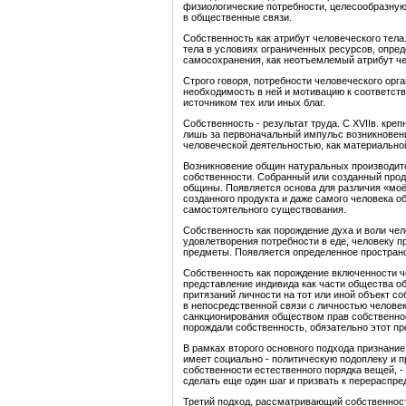
физиологические потребности, целесообразную 
в общественные связи.
Собственность как атрибут человеческого тел
тела в условиях ограниченных ресурсов, опред
самосохранения, как неотъемлемый атрибут че
Строго говоря, потребности человеческого орг
необходимость в ней и мотивацию к соответст
источником тех или иных благ.
Собственность - результат труда. С XVIIв. кре
лишь за первоначальный импульс возникновени
человеческой деятельностью, как материальной
Возникновение общин натуральных производите
собственности. Собранный или созданный прод
общины. Появляется основа для различия «моё
созданного продукта и даже самого человека о
самостоятельного существования.
Собственность как порождение духа и воли чел
удовлетворения потребности в еде, человеку 
предметы. Появляется определенное пространс
Собственность как порождение включенности ч
представление индивида как части общества о
притязаний личности на тот или иной объект с
в непосредственной связи с личностью челове
санкционирования обществом прав собственности
порождали собственность, обязательно этот п
В рамках второго основного подхода признани
имеет социально - политическую подоплеку и 
собственности естественного порядка вещей, - 
сделать еще один шаг и призвать к перераспре
Третий подход, рассматривающий собственность