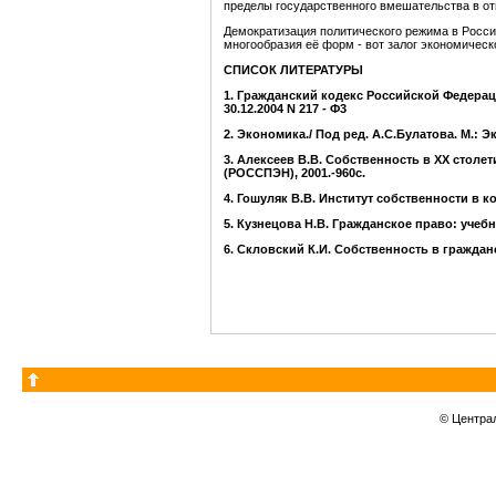
пределы государственного вмешательства в о
Демократизация политического режима в Росси
многообразия её форм - вот залог экономичес
СПИСОК ЛИТЕРАТУРЫ
1.
Гражданский кодекс Российской Федераци
30.12.2004 N 217 - Ф3
2.
Экономика./ Под ред. А.С.Булатова. М.: Э
3.
Алексеев В.В. Собственность в ХХ столет
(РОССПЭН), 2001.-960с.
4.
Гошуляк В.В. Институт собственности в к
5.
Кузнецова Н.В. Гражданское право: учебное
6.
Скловский К.И. Собственность в гражданск
© Центра