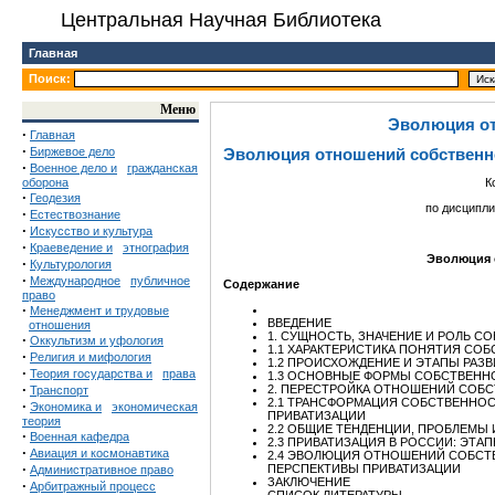
Центральная Научная Библиотека
Главная
Поиск:
Меню
Эволюция от
·
Главная
·
Биржевое дело
Эволюция отношений собственн
·
Военное дело и
гражданская
оборона
К
·
Геодезия
по дисципли
·
Естествознание
·
Искусство и культура
·
Краеведение и
этнография
Эволюция 
·
Культурология
·
Международное
публичное
Содержание
право
·
Менеджмент и трудовые
ВВЕДЕНИЕ
отношения
1. СУЩНОСТЬ, ЗНАЧЕНИЕ И РОЛЬ 
·
Оккультизм и уфология
1.1 ХАРАКТЕРИСТИКА ПОНЯТИЯ СО
·
Религия и мифология
1.2 ПРОИСХОЖДЕНИЕ И ЭТАПЫ РАЗ
·
Теория государства и
права
1.3 ОСНОВНЫЕ ФОРМЫ СОБСТВЕНН
·
2. ПЕРЕСТРОЙКА ОТНОШЕНИЙ СОБС
Транспорт
2.1 ТРАНСФОРМАЦИЯ СОБСТВЕННОС
·
Экономика и
экономическая
ПРИВАТИЗАЦИИ
теория
2.2 ОБЩИЕ ТЕНДЕНЦИИ, ПРОБЛЕМЫ
·
Военная кафедра
2.3 ПРИВАТИЗАЦИЯ В РОССИИ: ЭТА
·
Авиация и космонавтика
2.4 ЭВОЛЮЦИЯ ОТНОШЕНИЙ СОБСТВ
·
ПЕРСПЕКТИВЫ ПРИВАТИЗАЦИИ
Административное право
ЗАКЛЮЧЕНИЕ
·
Арбитражный процесс