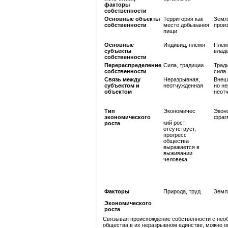
факторы
собственности
Основные объекты
Территория как
Земл
собственности
место добывания
прои
пищи
Основные
Индивид, племя
Плем
субъекты
влад
собственности
Перераспределение
Сила, традиции
Тради
собственности
сила
Связь между
Неразрывная,
Внеш
субъектом и
неотчужденная
но н
объектом
неот
Тип
Экономичес
Экон
экономического
фраг
кий рост
роста
отсутствует,
прогресс
общества
выражается в
выживании
человека
Факторы
Природа, труд
Земл
Экономического
роста
Связывая происхождение собственности с нео
общества в их неразрывном единстве, можно о