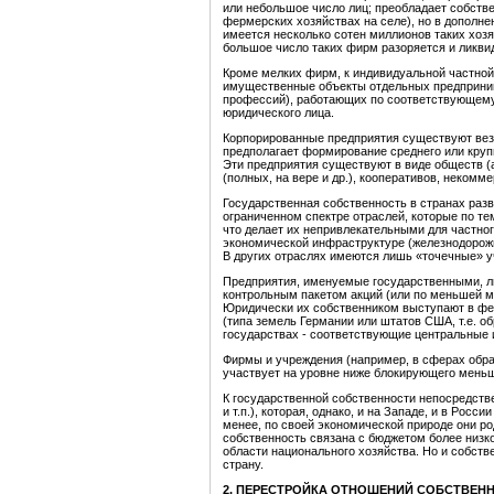
или небольшое число лиц; преобладает собстве
фермерских хозяйствах на селе), но в дополне
имеется несколько сотен миллионов таких хозя
большое число таких фирм разоряется и ликвид
Кроме мелких фирм, к индивидуальной частной
имущественные объекты отдельных предприним
профессий), работающих по соответствующему 
юридического лица.
Корпорированные предприятия существуют везде
предполагает формирование среднего или круп
Эти предприятия существуют в виде обществ (
(полных, на вере и др.), кооперативов, некомм
Государственная собственность в странах разв
ограниченном спектре отраслей, которые по т
что делает их непривлекательными для частног
экономической инфраструктуре (железнодорожн
В других отраслях имеются лишь «точечные» уч
Предприятия, именуемые государственными, ли
контрольным пакетом акций (или по меньшей 
Юридически их собственником выступают в фе
(типа земель Германии или штатов США, т.е. о
государствах - соответствующие центральные 
Фирмы и учреждения (например, в сферах обра
участвует на уровне ниже блокирующего мень
К государственной собственности непосредств
и т.п.), которая, однако, и на Западе, и в Рос
менее, по своей экономической природе они ро
собственность связана с бюджетом более низк
области национального хозяйства. Но и собств
страну.
2. ПЕРЕСТРОЙКА ОТНОШЕНИЙ СОБСТВЕНН