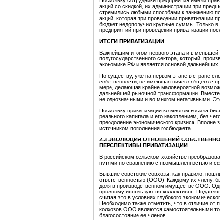
Поскольку сотрудники предприятия имели прав
акций со скидкой, их администрации при пред
стремились любыми способами к занижению посл
акций, которая при проведении приватизации п
бюджет недополучил крупные суммы. Только в 1
предприятий при проведении приватизации пос
ИТОГИ ПРИВАТИЗАЦИИ
Важнейшим итогом первого этапа и в меньшей с
полугосударственного сектора, который, произ
экономике РФ и является основой дальнейших
По существу, уже на первом этапе в стране с
собственности, не имеющая ничего общего с 
мере, делающая крайне маловероятной возможн
дальнейшей рыночной трансформации. Вместе с
не однозначными и во многом негативными. Это 
Поскольку приватизация во многом носила бе
реального капитала и его накоплением, без че
преодоление экономического кризиса. Вполне з
источником пополнения госбюджета.
2.3 ЭВОЛЮЦИЯ ОТНОШЕНИЙ СОБСТВЕННОС
ПЕРСПЕКТИВЫ ПРИВАТИЗАЦИИ
В российском сельском хозяйстве преобразов
путями по сравнению с промышленностью и сф
Бывшие советские совхозы, как правило, пошл
ответственностью (ООО). Каждому их члену, 
доля в производственном имуществе ООО. Одн
прежнему используются коллективно. Подавл
считая это в условиях глубокого экономическ
Необходимо также отметить, что в отличие от 
колхозов ООО являются самостоятельными тов
благосостояние ее членов.