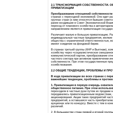
2.1 ТРАНСФОРМАЦИЯ СОБСТВЕННОСТИ. 
ПРИВАТИЗАЦИИ
Преобразование отношений собственности
странах с переходной экономикой. Оно идет ра
группах стран (к ним относятся бывшие совет
ранее входившие в Совет Экономической Вза
переход от планового хозяйства и авторитариз
направлением является приватизация государс
Различают малую и большую приватизацию. Раз
индивидуальные частные предприятия, мелкие
общества с ограниченной ответственностью, во
имеют хождение на фондовой бирже.
В странах третьей группы (КНР и Вьетнам), вз
хозяйству через «социалистическое смешанное
коммунистической партии, преобразование отн
частного сектора при активном привлечении ин
собственности. При этом государственные пр
хозяйствования.
2.2 ОБЩИЕ ТЕНДЕНЦИИ, ПРОБЛЕМЫ И ПР
В ходе приватизации во всех странах с п
важнейшие тенденции, проблемы и против
1. Приватизация в первую очередь охватил
общественное питание. При этом использо
переходили в частные руки путем их продажи н
передавались приватизационным ведомствам, 
акционирования. Акции таких предприятий част
предприятий, а оставшаяся часть приобретала
аукционах или по конкурсу. Вместе с тем в ко
различий.
2. В большинстве стран первой и второй группы