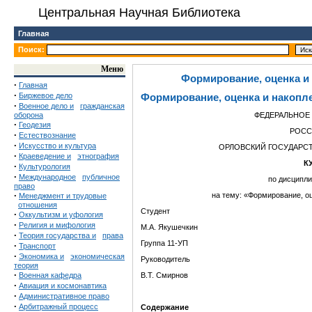
Центральная Научная Библиотека
Главная
Поиск:
Меню
Формирование, оценка и
·
Главная
·
Биржевое дело
Формирование, оценка и накопл
·
Военное дело и
гражданская
оборона
ФЕДЕРАЛЬНОЕ
·
Геодезия
РОСС
·
Естествознание
·
Искусство и культура
ОРЛОВСКИЙ ГОСУДАРС
·
Краеведение и
этнография
К
·
Культурология
·
Международное
публичное
по дисципли
право
·
на тему: «Формирование, о
Менеджмент и трудовые
отношения
Студент
·
Оккультизм и уфология
·
Религия и мифология
М.А. Якушечкин
·
Теория государства и
права
Группа 11-УП
·
Транспорт
·
Экономика и
экономическая
Руководитель
теория
·
Военная кафедра
В.Т. Смирнов
·
Авиация и космонавтика
·
Административное право
·
Арбитражный процесс
С
одержание