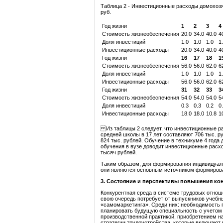
Таблица 2 - Инвестиционные расходы домохозя
руб.
Год жизни
1
2
3
4
Стоимость жизнеобеспечения
20.0
34.0
40.0
4
Доля инвестиций
1.0
1.0
1.0
1
Инвестиционные расходы
20.0
34.0
40.0
4
Год жизни
16
17
18
1
Стоимость жизнеобеспечения
56.0
56.0
62.0
6
Доля инвестиций
1.0
1.0
1.0
1
Инвестиционные расходы
56.0
56.0
62.0
6
Год жизни
31
32
33
3
Стоимость жизнеобеспечения
54.0
54.0
54.0
5
Доля инвестиций
0.3
0.3
0.2
0
Инвестиционные расходы
18.0
18.0
10.8
1
Из таблицы 2 следует, что инвестиционные ра
средней школы в 17 лет составляют 706 тыс. ру
824 тыс. рублей. Обучение в техникуме 4 года 
обучения в вузе доводит инвестиционные расх
тысяч рублей.
Таким образом, для формирования индивидуал
они являются основным источником формирован
3.
Состояние и перспективы повышения ко
Конкурентная среда в системе трудовых отнош
свою очередь потребует от выпускников учебн
«самомаркетинга». Среди них: необходимость 
планировать будущую специальность с учетом
производственной практикой, приобретением н
стратегии трудоустройства, которые включают 