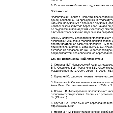
6. Сформировать бизнес-школу, в том числе - 
Заключение
Человеческий капитал - капитал, представлен
доход, основанной на врожденных интеллектуал
навыков, полученных в процессе обучения, обр
человеческого капитала берет свое начало еще
ее выдвижения принадлежит известному америк
а базовая теоретическая модель была разработа
Важным аспектом становления человеческого к
экономикой уже давно главной формой заверш
преимущественное развитие человека. Выделен
принципиально важный источник экономическог
взглядов на образование как не потребляющее 
подчеркивается, что современное образование
Список использованной литературы
1. Смирнов В.Т. Человеческий капитал: содерж
В.Т., Сошников И.В., Романчин В.И., Скоблякова 
Машиностроение-1, Орел: ОрелГТУ, 2005. - 513
2. Корчагин Ю. Широкое понятие человеческого ка
3. Кочеткова А. Формирование человеческого ка
Alma Mater: Вестник высшей школы. - 2004. - N 11.
4. Ложко В.В. Формирование человеческого кап
экономического развития России и ее регионов / В
35 (13 назв.).
5. Крутий И.А. Вклад высшего образования в раз
http://www.muh.ru/ .
6. Норкина И.М. Инвестиции в человеческий ка