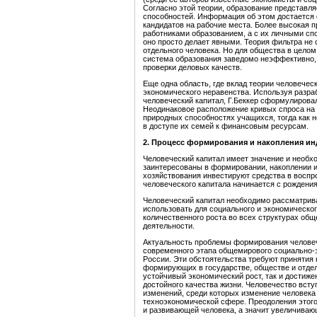
Согласно этой теории, образование представл
способностей. Информация об этом достается
кандидатов на рабочие места. Более высокая 
работниками образованием, а с их личными сп
оно просто делает явными. Теория фильтра не
отдельного человека. Но для общества в целом
система образования заведомо неэффективно,
проверки деловых качеств.
Еще одна область, где вклад теории человеческ
экономического неравенства. Используя разра
человеческий капитал, Г.Беккер сформулирова
Неодинаковое расположение кривых спроса на 
природных способностях учащихся, тогда как 
в доступе их семей к финансовым ресурсам.
2.
Процес
с
формирования и накопления ин
Человеческий капитал имеет значение и необх
заинтересованы в формировании, накоплении и
хозяйствования инвестируют средства в воспр
человеческого капитала начинается с рождения
Человеческий капитал необходимо рассматрив
использовать для социального и экономическог
количественного роста во всех структурах общ
деятельности.
Актуальность проблемы формирования человеч
современного этапа общемирового социально-э
России. Эти обстоятельства требуют принятия
формирующих в государстве, обществе и отде
устойчивый экономический рост, так и достиже
достойного качества жизни. Человечество вст
изменений, среди которых изменение человека и
техноэкономической сфере. Преодоления этог
и развивающей человека, а значит увеличиваю