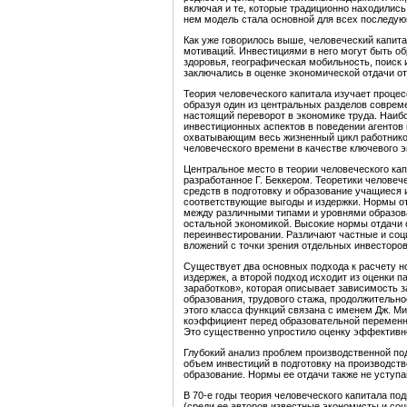
включая и те, которые традиционно находилис
нем модель стала основной для всех последую
Как уже говорилось выше, человеческий капита
мотиваций. Инвестициями в него могут быть о
здоровья, географическая мобильность, поис
заключались в оценке экономической отдачи от
Теория человеческого капитала изучает проце
образуя один из центральных разделов соврем
настоящий переворот в экономике труда. Наиб
инвестиционных аспектов в поведении агентов 
охватывающим весь жизненный цикл работников
человеческого времени в качестве ключевого э
Центральное место в теории человеческого ка
разработанное Г. Беккером. Теоретики человеч
средств в подготовку и образование учащиеся 
соответствующие выгоды и издержки. Нормы от
между различными типами и уровнями образова
остальной экономикой. Высокие нормы отдачи 
переинвестировании. Различают частные и со
вложений с точки зрения отдельных инвесторов
Существует два основных подхода к расчету н
издержек, а второй подход исходит из оценки 
заработков», которая описывает зависимость за
образования, трудового стажа, продолжительно
этого класса функций связана с именем Дж. Ми
коэффициент перед образовательной переменно
Это существенно упростило оценку эффективно
Глубокий анализ проблем производственной под
объем инвестиций в подготовку на производст
образование. Нормы ее отдачи также не уступ
В 70-е годы теория человеческого капитала по
(среди ее авторов известные экономисты и социо