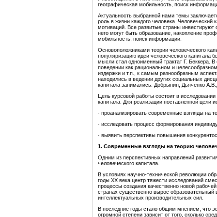
географическая мобильность, поиск информац
Актуальность выбранной нами темы заключаетс
роль в жизни каждого человека. Человеческий к
мотиваций. Все развитые страны инвестируют 
него могут быть образование, накопление проф
мобильность, поиск информации.
Основоположниками теории человеческого капит
популяризацию идеи человеческого капитала б
мысли стал одноименный трактат Г. Беккера. В
поведении как рациональном и целесообразном,
издержки и т.п., к самым разнообразным аспек
находились в ведении других социальных дисц
капитала занимались: Добрынин, Дьяченко А.В., 
Цель курсовой работы состоит в исследовании
капитала. Для реализации поставленной цели 
· проанализировать современные взгляды на т
· исследовать процесс формирования индивиду
· выявить перспективы повышения конкуренто
1.
Современные взгляды н
а теорию челове
Одним из перспективных направлений развития
человеческого капитала.
В условиях научно-технической революции об
годы XX века центр тяжести исследований сме
процессы создания качественно новой рабочей
странах существенно вырос образовательный ц
интеллектуальных производительных сил.
В последние годы стало общим мнением, что э
огромной степени зависит от того, сколько сре