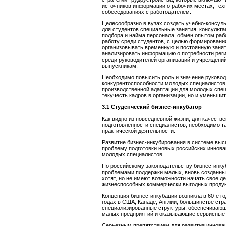
источников информации о рабочих местах; тех
собеседованиях с работодателем.
Целесообразно в вузах создать учебно-консул
для студентов специальные занятия, консульт
подбора и найма персонала, обмен опытом раб
работу среди студентов, с целью формирован
организовывать временную и постоянную занят
анализировать информацию о потребности реги
среди руководителей организаций и учреждени
выпускникам.
Необходимо повысить роль и значение руковод
конкурентоспособности молодых специалистов
производственной адаптации для молодых специ
текучесть кадров в организации, но и уменьши
3.1 Студенческий бизнес-инкубатор
Как видно из повседневной жизни, для качеств
подготовленности специалистов, необходимо 
практической деятельности.
Развитие бизнес-инкубирования в системе вы
проблему подготовки новых российских иннова
молодых специалистов.
По российскому законодательству бизнес-инку
проблемами поддержки малых, вновь созданны
хотят, но не имеют возможности начать свое д
жизнеспособных коммерчески выгодных продукт
Концепция бизнес-инкубации возникла в 60-е го
годах в США, Канаде, Англии, большинстве ст
специализированные структуры, обеспечивающ
малых предприятий и оказывающие сервисные 
Серьезным препятствием для развития инновац