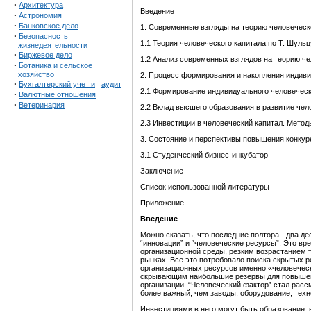
·
Архитектура
Введение
·
Астрономия
·
Банковское дело
1. Современные взгляды на теорию человеческ
·
Безопасность
1.1 Теория человеческого капитала по Т. Шульцу
жизнедеятельности
·
Биржевое дело
1.2 Анализ современных взглядов на теорию че
·
Ботаника и сельское
хозяйство
2. Процесс формирования и накопления индиви
·
Бухгалтерский учет и
аудит
2.1 Формирование индивидуального человеческ
·
Валютные отношения
·
Ветеринария
2.2 Вклад высшего образования в развитие чел
2.3
Инвестиции в человеческий капитал. Метод
3. Состояние и перспективы повышения конку
3.1 Студенческий бизнес-инкубатор
Заключение
Список использованной литературы
Приложение
Введ
ение
Можно сказать, что последние полтора - два д
“инновации” и “человеческие ресурсы”. Это в
организационной среды, резким возрастанием 
рынках. Все это потребовало поиска скрытых 
организационных ресурсов именно «человеческ
скрывающим наибольшие резервы для повыше
организации. “Человеческий фактор” стал рассм
более важный, чем заводы, оборудование, техно
Инвестициями в него могут быть образование,