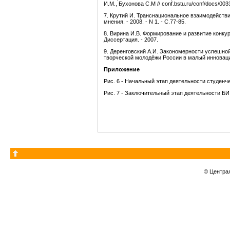
И.М., Бухонова С.М // conf.bstu.ru/conf/docs/003
7. Крутий И. Транснациональное взаимодействие
мнения. - 2008. - N 1. - С.77-85.
8. Вирина И.В. Формирование и развитие конку
Диссертация. - 2007.
9. Деренговский А.И. Закономерности успешно
творческой молодёжи России в малый инновацио
Приложение
Рис. 6 - Начальный этап деятельности студенч
Рис. 7 - Заключительный этап деятельности БИ
© Центра