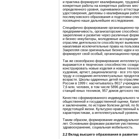
и практика формируют квалификацию, трудово
конкретные работы на конкретных рабочих мес
определенного уровня, оцениваемого аттестац
удостоверения, дипломы о квалификации рабо
послевузовского образования и подготовки сп
посвящено наше дальнейшее исследование.
Специфично формирование организационно-пред
предприимчивость, организаторские способнос
закрепление и развитие через различные форм
и бизнес-инкубаторы, молодежные ассоциации
отраслям деятельности способствуют выявлен
накапливая исключительные права на пользова
Закрепляя свои оригинальные бизнес-идеи и 
формируют свой особый, организационно-пред
Так же своеобразно формирование интеллектуал
выражается в творческих способностях созида
конструировать новые изделия и новые технолог
художник, артист, рационализатор - все это пр
труду и созиданию интеллектуальных продукто
возрасте. Школы одаренных детей по отраслям 
России в 1999 г. насчитывалось 8617 учрежден
7,6 млн. человек, в том числе 5896 детских ш
станций юных техников, 957 домов детского тв
Качество сформированного индивидуального ч
общественной и государственной оценки. Капи
и заключениям, по истории болезни детей, по
предстоящей жизни. Культурно-нравственный к
характеристикам, а интеллектуальный уровень
Таким образом, формирование индивидуального
лет. Основными формами развития умственных
здравоохранение, социальная мобильность.
2.
2
Вклад высшего образования в развитие 