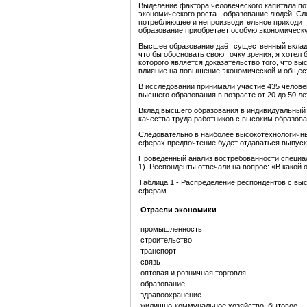
Выделение фактора человеческого капитала по
экономического роста - образование людей. Сл
потребляющее и непроизводительное приходит 
образование приобретает особую экономическу
Высшее образование даёт существенный вклад в
что бы обосновать свою точку зрения, я хоте
которого является
доказательство того, что в
влияние на повышение экономической и общес
В исследовании принимали участие 435 человек
высшего образования в возрасте от 20 до 50 ле
Вклад высшего образования в индивидуальный 
качества труда работников с высоким образо
Следовательно в наиболее высокотехнологич
сферах предпочтение будет отдаваться выпуск
Проведенный анализ востребованности специал
1). Респонденты отвечали на вопрос: «В какой 
Таблица 1 - Распределение респондентов с в
сферам
Отрасли экономики
промышленность
строительство
транспорт
связь
оптовая и розничная торговля
образование
здравоохранение
жилищно-коммунальное хозяйство, бытовое