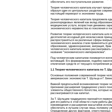
обеспечить его поступательное развитие.
Теория человеческого капитала изучает проце
образуя один из центральных разделов соврем
настоящий переворот в экономике труда.
Теория человеческого капитала предложила ед
разнопорядковых явлений как вклад образовани
медицинские услуги, возрастная динамика зара
экономического неравенства из поколения в по
Развитие теории человеческого капитала шло в
десятилетия исходный для неоклассиков прин
распространяться на различные сферы внерын
экономического анализа стали применяться для
образование, здравоохранение, миграция, брак 
человеческого капитала можно рассматривать 
название "экономического империализма".
Под человеческим капиталом понимается вопло
мотиваций. Его формирование, подобно накопл
отвлечения средств от текущего потребления 
1.1 Теория человеческого капитала по Т. Ш
Основные положения современной теории чело
американских экономистов Т. Шульца и Г. Бекк
Важной предпосылкой возникновения теории че
признание расширения традиционно узкого поня
элементы общественного богатства, которые на
рассматриваются как капитал.
За Т. Шульцем традиционно признаётся первенс
для его работы в этой области стали работы Де
нововведения и расширение масштабов исполь
обеспечить в лучшем случае лишь половину ув
Определение других факторов, ответственных з