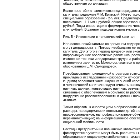
общественные организации.
Более простой и статистически подтверждаемы
капитала предложил М.М. Критский. Инвестицион
специальное образование - 2-5 лет. Среднегод
воспитание - 1,7 млн. рублей, общее образовани
рублей. Тогда инвестиции в формирование челов
млн. рублей. В данном подходе используются с
Рис. 5 - Инвестиции в человеческий капитал
Но человеческий капитал со временем подверже
могут деградировать. Потому необходимо не т
капитала. Для этого в период трудовой или эк
информационное обеспечение работника, расх
изменении техники и содержания труда на раб
изменениях занятости. Можно согласиться с пр
обоснованной Е.М. Самородовой.
Преобразования приведенной структуры возмо
прикладных исследований и разработок относи
Индивид осваивает часть научных знаний чер
в человеческий капитал следует считать расхо
научных данных, конвертацию научных результ
связанные с обеспечением мобильности работн
поддержание работоспособности и должны воз
активам.
Таким образом, к инвестициям в образование и
расходы: на содержание и воспитание детей в 
профессиональное; на профессиональное обуч
переквалификацию; на информационное обеспе
социальной мобильности.
Расходы предприятий на повышение квалифика
фиксируются в учете и могут быть рассчитаны
образование и социальную мобильность также и