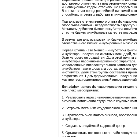
достаточного количества подготовленных специ
инновационные кадры, отвечающие современным
В связи с этим перед российской системой выс
способных и готовых работать в инновационно
При анализе отечественного опыта функционир
глобальная ошибка - неадекватность структур,
Механизм действия бизнес инкубатора ошибочн
участие бизнес инкубатора в качестве посред
В результате анализа развития бизнес инкуба
отечественного бизнес инкубирования можно св
Первая группа - это бизнес - инкубаторы фик
инкубатора - получение льготных площадей, ли
базе которого он создаётся. Доля этой группы 
инкубаторы пассивно-инерционного характера.
использование интеллектуального капитала дл
инкубаторы такого формата составляют при кр
институтах. Доля этой группы составляет прим
эффективная. Цель формирования - получение
коммерчески ориентированный инновационный п
Для эффективного функционирования студенче
комплекс мероприятий:
1. Реализовать агрессивно-инновационный мех
активном вовлечении студентов в крупные ком
2. Встроить механизм студенческого бизнес ин
3. Страховать риск малого бизнеса, образованн
инкубатора.
4. Создать молодёжный кадровый центр.
5. Организовать постоянные он-лайн консульта
проектов.