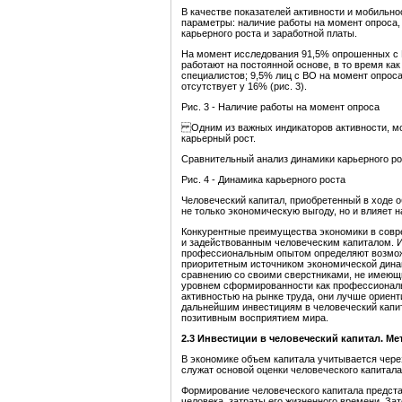
В качестве показателей активности и мобильн
параметры: наличие работы на момент опроса, 
карьерного роста и заработной платы.
На момент исследования 91,5% опрошенных с 
работают на постоянной основе, в то время ка
специалистов; 9,5% лиц с ВО на момент опроса
отсутствует у 16% (рис. 3).
Рис. 3 - Наличие работы на момент опроса
Одним из важных индикаторов активности, мо
карьерный рост.
Сравнительный анализ динамики карьерного рос
Рис. 4 - Динамика карьерного роста
Человеческий капитал, приобретенный в ходе 
не только экономическую выгоду, но и влияет н
Конкурентные преимущества экономики в совр
и задействованным человеческим капиталом. 
профессиональным опытом определяют возмож
приоритетным источником экономической динам
сравнению со своими сверстниками, не имеющ
уровнем сформированности как профессиональ
активностью на рынке труда, они лучше ориен
дальнейшим инвестициям в человеческий капи
позитивным восприятием мира.
2.3 Инвестиции в чело
веческий капитал. М
В экономике объем капитала учитывается чере
служат основой оценки человеческого капитала
Формирование человеческого капитала предста
человека, затраты его жизненного времени. За