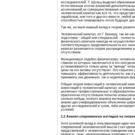
исследователей. Т. Шульц выделил образование
естественным итогом вложений дополнительных 
ассигнований на совершенствование и повышен
человеческий капитал как всё то, что предста
заработков, или того и другого вместе; любой
способностью генерировать поток будущих дох
Так же, не мало важный вклад в теорию развити
Человеческий капитал, по Г. Беккеру, так же к
подготовки - общей или специальной - полност
физического капитала никогда не осуществляе
соответствующего продолжительности его экон
капитал различаются скорее распределением а
отсутствием.
Функционируя подобно физическому, человече
главное из которых заключается в его неотдели
устанавливаются только цены за "аренду" челов
цены на его активы отсутствуют. Это серьезно
повышать эффективность деятельности, как в р
принимать как денежную, так и неденежную фо
Общая теория инвестиций в человеческий капит
инвестиций в человеческий капитал, их влияни
различных профессиональных и образовательн
практически отсутствовали попытки осмыслени
сколько-нибудь полного анализа вытекающих э
анализ дал унифицированное объяснение широк
других исследователей в тупик, либо интерпре
условий.
1.
2
Анализ современных взглядов н
а теори
Хотя основной вклад в популяризацию идеи чел
современной экономической мысли стал одноиме
представлений о человеческом поведении как 
редкость, цена, альтернативные издержки и т.