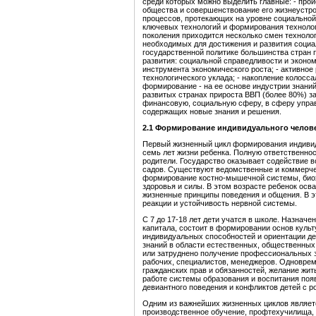
среди которых можно выделить главные: - пр
общества и совершенствование его жизнеустро
процессов, протекающих на уровне социальной 
ключевых технологий и формирования технологи
поколения приходится несколько смен технолог
необходимых для достижения и развития социал
государственной политике большинства стран
развития: социальной справедливости и эконом
инструмента экономического роста; - активно
технологического уклада; - накопление колосс
формирование - на ее основе индустрии знаний
развитых странах прироста ВВП (более 80%) з
финансовую, социальную сферу, в сферу управл
содержащих новые знания и решения.
2.1
Формирование
индивидуального челове
Первый жизненный цикл формирования индивид
семь лет жизни ребенка. Полную ответственнос
родители. Государство оказывает содействие в
садов. Существуют ведомственные и коммерчес
формирование костно-мышечной системы, биох
здоровья и силы. В этом возрасте ребенок осв
жизненные принципы поведения и общения. В 
реакции и устойчивость нервной системы.
С 7 до 17-18 лет дети учатся в школе. Назначе
капитала, состоит в формировании основ культ
индивидуальных способностей и ориентации д
знаний в области естественных, общественных 
или затруднено получение профессиональных 
рабочих, специалистов, менеджеров. Одноврем
гражданских прав и обязанностей, желание жи
работе системы образования и воспитания появ
девиантного поведения и конфликтов детей с р
Одним из важнейших жизненных циклов являет
производственное обучение, профтехучилища,