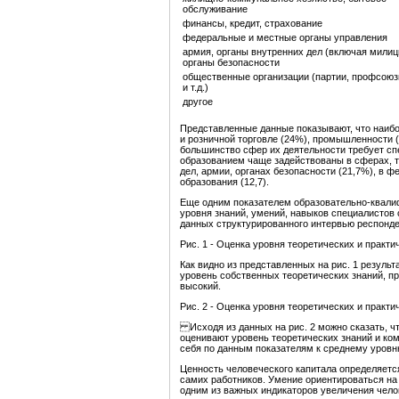
обслуживание
финансы, кредит, страхование
федеральные и местные органы управления
армия, органы внутренних дел (включая милиц
органы безопасности
общественные организации (партии, профсою
и т.д.)
другое
Представленные данные показывают, что наибо
и розничной торговле (24%), промышленности 
большинство сфер их деятельности требует сп
образованием чаще задействованы в сферах, т
дел, армии, органах безопасности (21,7%), в 
образования (12,7).
Еще одним показателем образовательно-квали
уровня знаний, умений, навыков специалистов с
данных структурированного интервью респонд
Рис. 1 - Оценка уровня теоретических и прак
Как видно из представленных на рис. 1 резуль
уровень собственных теоретических знаний, пр
высокий.
Рис. 2 - Оценка уровня теоретических и практ
Исходя из данных на рис. 2 можно сказать, ч
оценивают уровень теоретических знаний и ко
себя по данным показателям к среднему уров
Ценность человеческого капитала определяетс
самих работников. Умение ориентироваться на 
одним из важных индикаторов увеличения чело