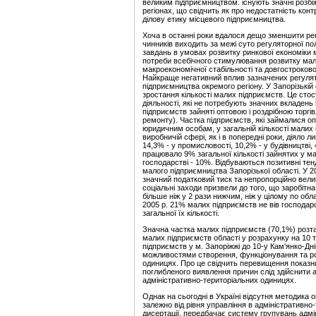
великим підприємництвом. існують значні розбіж
регіонах, що свідчить як про недостатність конт
ділову етику місцевого підприємництва.
Хоча в останні роки вдалося дещо зменшити ре
чинників виходить за межі суто регуляторної п
завдань в умовах розвитку ринкової економіки 
потреби всебічного стимулювання розвитку мал
макроекономічної стабільності та довгостроково
Найкраще негативний вплив зазначених регулят
підприємництва окремого регіону. У Запорізькій
зростання кількості малих підприємств. Це сто
діяльності, які не потребують значних вкладень 
підприємств зайняті оптовою і роздрібною торгі
ремонту). Частка підприємств, які займалися о
юридичним особам, у загальній кількості малих 
виробничій сфері, як і в попередні роки, діяло 
14,3% - у промисловості, 10,2% - у будівництві,
працювало 9% загальної кількості зайнятих у ма
господарстві - 10%. Відбуваються позитивні тен
малого підприємництва Запорізької області. У 2
значний податковий тиск та непропорційно вели
соціальні заходи призвели до того, що заробітн
більше ніж у 2 рази нижчим, ніж у цілому по обл
2005 р. 21% малих підприємств не вів господарс
загальної їх кількості.
Значна частка малих підприємств (70,1%) розташ
малих підприємств області у розрахунку на 10 т
підприємств у м. Запоріжжі до 10-у Кам'янко-Дн
можливостями створення, функціонування та ро
одиницях. Про це свідчить перевищення показник
поглибленого виявлення причин слід здійснити 
адміністративно-територіальних одиницях.
Однак на сьогодні в Україні відсутня методика
залежно від рівня управління в адміністративн
дисертації, передбачає систему групувань адмі