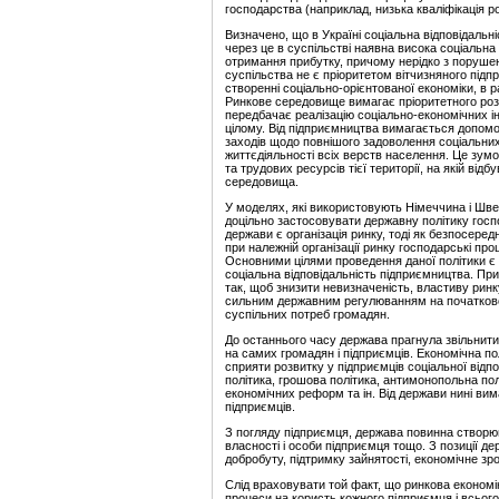
господарства (наприклад, низька кваліфікація р
Визначено, що в Україні соціальна відповідальн
через це в суспільстві наявна висока соціальна
отримання прибутку, причому нерідко з порушен
суспільства не є пріоритетом вітчизняного підп
створенні соціально-орієнтованої економіки, в р
Ринкове середовище вимагає пріоритетного розв
передбачає реалізацію соціально-економічних ін
цілому. Від підприємництва вимагається допом
заходів щодо повнішого задоволення соціальни
життєдіяльності всіх верств населення. Це зу
та трудових ресурсів тієї території, на якій від
середовища.
У моделях, які використовують Німеччина і Швей
доцільно застосовувати державну політику госп
держави є організація ринку, тоді як безпосер
при належній організації ринку господарські пр
Основними цілями проведення даної політики є 
соціальна відповідальність підприємництва. При 
так, щоб знизити невизначеність, властиву ринк
сильним
державним регулюванням на початковом
суспільних потреб громадян.
До останнього часу держава прагнула звільнитис
на самих громадян і підприємців. Економічна п
сприяти розвитку у підприємців соціальної відп
політика, грошова політика, антимонопольна по
економічних реформ та ін. Від держави нині вим
підприємців.
З погляду підприємця, держава повинна створюва
власності і особи підприємця тощо. З позиції 
добробуту, підтримку зайнятості, економічне зро
Слід враховувати той факт, що ринкова економі
процеси на користь кожного підприємця і всього