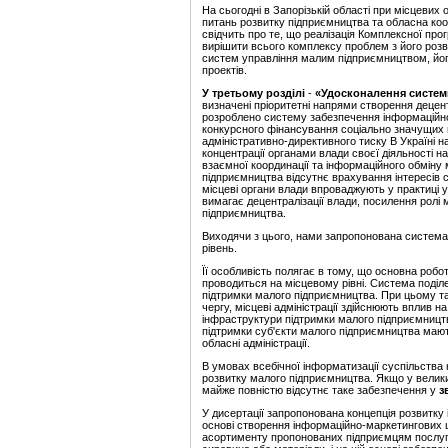
На сьогодні в Запорізькій області при місцевих
питань розвитку підприємництва та обласна коо
свідчить про те, що реалізація Комплексної пр
вирішити всього комплексу проблем з його розв
систем управління малим підприємництвом, йог
проектів.
У третьому розділі
-
«У
досконалення систем
визначені пріоритетні напрями створення деце
розроблено систему забезпечення інформаційно
конкурсного фінансування соціально значущих 
адміністративно-директивного тиску В Україні 
концентрації
органами влади своєї діяльності на
взаємної координації та інформаційного обміну 
підприємництва відсутнє врахування інтересів с
місцеві органи влади впроваджують у практиці у
вимагає децентралізації влади, посилення ролі 
підприємництва.
Виходячи з цього, нами запропонована система
рівень.
Її особливість полягає
в тому, що основна робо
проводиться на місцевому рівні. Система поділен
підтримки малого підприємництва. При цьому та
чергу, місцеві адміністрації здійснюють вплив н
інфраструктури підтримки малого підприємництв
підтримки суб'єкти малого
підприємництва мают
обласні адміністрації.
В умовах всебічної інформатизації суспільства
розвитку малого підприємництва. Якщо у велики
майже повністю відсутнє таке забезпечення у
з
У дисертації запропонована концепція розвитку 
основі створення інформаційно-маркетингових ц
асортименту пропонованих підприємцям послуг, 