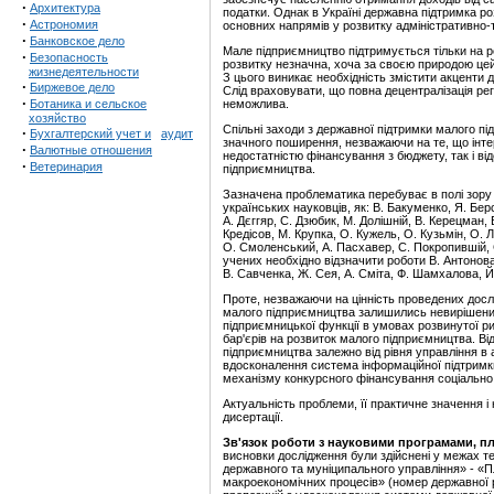
·
Архитектура
податки. Однак в Україні державна підтримка р
·
Астрономия
основних напрямів у розвитку адміністративно-
·
Банковское дело
Мале підприємництво підтримується тільки на ре
·
Безопасность
розвитку незначна, хоча за своєю природою цей
жизнедеятельности
З цього виникає необхідність змістити акценти 
·
Биржевое дело
Слід враховувати, що повна децентралізація ре
·
Ботаника и сельское
неможлива.
хозяйство
Спільні заходи з державної підтримки малого пі
·
Бухгалтерский учет и
аудит
значного поширення, незважаючи на те, що інтер
·
Валютные отношения
недостатністю фінансування з бюджету, так і ві
·
Ветеринария
підприємництва.
Зазначена проблематика перебуває в полі зору в
українських науковців, як: В. Бакуменко, Я. Бер
А. Дєггяр, С. Дзюбик, М. Долішній, В. Керецман, 
Кредісов, М. Крупка, О. Кужель, О. Кузьмін, О. 
О. Смоленський, А. Пасхавер, С. Покропившій, 
учених необхідно відзначити роботи В. Антонова,
В. Савченка, Ж. Сея, А. Сміта, Ф. Шамхалова, Й
Проте, незважаючи на цінність проведених досл
малого підприємництва залишились невирішеним
підприємницької функції в умовах розвинутої р
бар'єрів на розвиток малого підприємництва. В
підприємництва залежно від рівня управління в
вдосконалення система інформаційної підтримк
механізму конкурсного фінансування соціально
Актуальність проблеми, її практичне значення 
дисертації.
Зв'язок роботи з науковими програмами, п
висновки дослідження були здійснені у межах т
державного та муніципального управління» - «П
макроекономічних процесів» (номер державної 