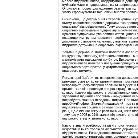
малого підприємництва, обґрунтування децентра
суб'єктів малого підприємництва та запровадже
Отримані в процесі дослідження результати підт
змогу сформулювати висновки і внести пропози
Визначено, що дотримання
інтересів країни і с
цьому економічна політика держави, яка провод
соціальної відповідальності. Тому
формування со
соціально відповідальні підприємці, можливе 
суб'єктів підприємництва повинні стати ціннісн
незахищеним групам населення, здійснення зах
допомога у створенні належних умов життєдіяль
підтримка дотримання соціальної
відповідальнос
Завдання державної політики полягає в досягнен
конкурентну рівновагу, тобто коли споживачі ма
максимізують одержаний прибуток. Виходячи з 
підприємництва полягає у поєднанні принципу 
соціального партнерства, у дотриманні принципі
правового режиму.
Регуляторні бар'єри, які створюються державою
ринкових умовах. їх негативний вплив простеже
непрозорість регуляторної політики та відсутні
органів, значні перешкоди при реєстрації, склад
кількості малих підприємств, які займалися опе
здаванням під найм і послугами юридичним особ
потребують значних вкладень і витрат. При ць
виробничій сфері. Значний податковий тиск та н
відрахувань на соціальні заходи призвели до т
рівні, що є більше ніж у 2 рази нижчим, ніж в ц
тому, що у 2005 р. 21% малих підприємств не ві
підприємств від їх загальної кількості.
Існують значні розбіжності в рівні сприятливост
недостатність контролю за діяльністю
державних
підприємництва. Розходження можливостей ство
адміністративно-територіальних одиницях призв