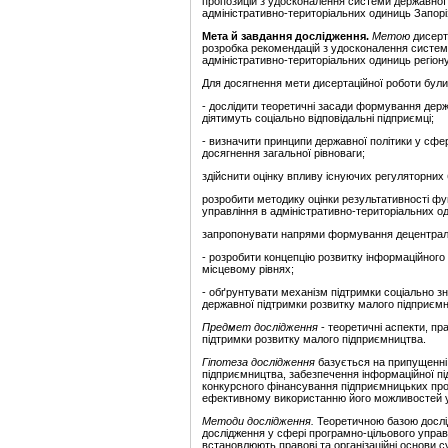
пропозицій з удосконалення системи державної 
адміністративно-територіальних одиниць Запоріз
Мета й завдання дослідження.
Метою
дисерт
розробка рекомендацій з удосконалення систем
адміністративно-територіальних одиниць регіон
Для досягнення мети дисертаційної
роботи були
- дослідити теоретичні засади формування держ
діятимуть соціально відповідальні підприємці;
- визначити принципи державної політики у сфе
досягнення загальної рівноваги;
здійснити оцінку впливу існуючих регуляторних 
розробити методику оцінки результативності фу
управління в адміністративно-територіальних о
запропонувати напрями формування децентралі
- розробити концепцію розвитку інформаційног
місцевому рівнях;
- обґрунтувати механізм підтримки соціально з
державної підтримки
розвитку малого підприємн
Предмет дослідження
- теоретичні аспекти, п
підтримки розвитку малого підприємництва.
Гіпотеза дослідження
базується на припущенні
підприємництва, забезпечення інформаційної пі
конкурсного фінансування підприємницьких про
ефективному використанню його можливостей у 
Методи дослідження.
Теоретичною базою дослід
дослідження у сфері програмно-цільового управ
встановлюють правові та організаційні основи с