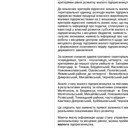
критеріями рівня розвитку малого підприємницт
До кількісних критеріїв віднесені: кількість мал
територіальної одиниці; розподіл малих підприє
підприємствами продукції власного виробництва
малими підприємствами на 1 мешканця; кількіст
критеріїв віднесені: наявність різних пільг, що
наявність інформації про податки, сплачувані с
інвестиції у власний розвиток суб'єктів малого
підприємництва з місцевих бюджетів; наявність 
галузях економіки; наявність інформації про ча
робота з місцевим центром зайнятості щодо зал
місцевого фонду підтримки малого підприємниц
з формування позитивного іміджу підприємницт
державного замовлення.
За кожною ознакою адміністративно-територіальні
«середняки», третя - «початківці», четверта - «
критеріями до першої групи увійшло м. Запоріжжя
Енергодар, м. Токмак, Бердянський, Василівськ
Новомиколаївський, Оріхівський, Пологівський,
Якімівський райони; до четвертої - Великобело
Дніировський, Михайлівський, Чернігівський рай
Аналіз стану малого підприємництва за якісними
з
результатами аналізу за кількісними ознаками.
Мелітополь, м. Бердянськ; «початківці» - м. Ен
Мелітопольський, Михайлівський, Новомиколаїв
Розівський, Токмацький райони; «аутсайдери» -
Кам'янко-Дніпровський, Куйбишевський, Чернігів
Це свідчить про наявність прямої залежності м
реальними показниками його розвитку.
Маючи якісну інформацію щодо стану управлінн
регіональному та місцевих рівнях, можна прийм
малого
підприємництва.