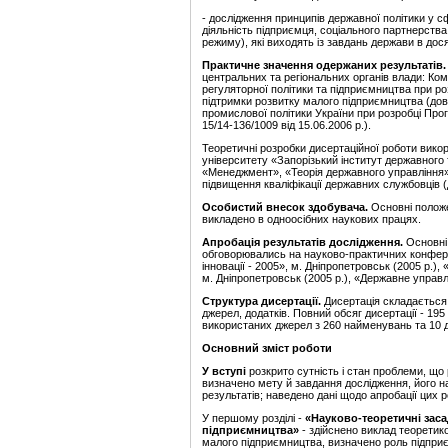
- дослідження принципів державної політики у 
діяльність підприємця, соціального партнерства
режиму), які виходять із завдань держави в дося
Практичне значення одержаних результатів
центральних та регіональних органів влади: Ком
регуляторної політики та підприємництва при р
підтримки розвитку малого підприємництва (дові
промислової політики України при розробці Прог
15/14-136/1009 від 15.06.2006 р.).
Теоретичні розробки дисертаційної роботи вик
університету «Запорізький інститут державного 
«Менеджмент», «Теорія державного управління»
підвищення кваліфікації державних службовців (д
Особистий внесок здобувача.
Основні положе
викладено в одноосібних наукових працях.
Апробація результатів дослідження.
Основні
обговорювались на науково-практичних конференц
інновації - 2005», м. Дніпропетровськ (2005 р.)
м. Дніпропетровськ (2005 р.), «Державне управл
Структура дисертації.
Дисертація складається 
джерел, додатків. Повний обсяг дисертації - 195 
використаних джерел з 260 найменувань та 10 д
Основний зміст роботи
У вступі
розкрито сутність і стан проблеми, що
визначено мету й завдання дослідження, його н
результатів; наведено дані щодо апробації цих р
У першому розділі -
«
Н
ауково-теоретичні зас
підприємництва
»
- здійснено виклад теоретик
малого підприємництва, визначено роль підприє