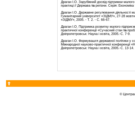
Драган І.О. Зарубіжний досвід підтримки малого
практиці // Держава
та
регіони. Серія: Економіка 
Драган І.О. Державне регулювання діяльності мали
Гуманітарний університет «ЗІДМУ», 27-28 жовтня 
«ЗІДМУ», 2005. - Т. 2. - С. 66-67.
Драган І.О. Підтримка розвитку малого підприєм
практичної конференції «Сучасний стан
та
проб
Дніпропетровськ: Наука і освіта, 2005.-С. 7-9.
Драган І.О. Формувашгя державної політики у с
Міжнародної науково-практичної конференції «Наук
Дніпропетровськ: Наука і освіта, 2005.-С. 13-14.
© Центра