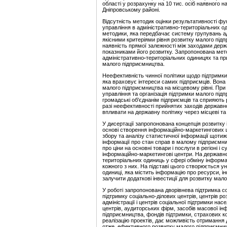
області у розрахунку на 10 тис. осіб наявного на
Дніпровському районі.
Відсутність методик оцінки результативності ф
управління в адміністративно-територіальних 
методики, яка передбачає систему групувань ад
якісними критеріями рівня розвитку малого підпр
наявність прямої залежності між заходами дер
показниками його розвитку. Запропонована мето
адміністративно
-
територіальних
одиницях та п
малого підприємництва.
Неефективність чинної політики щодо підтримк
яка враховує інтереси самих підприємців. Вона
малого підприємництва на місцевому рівні. При
управління та організація підтримки малого підп
громадські об'єднанім підприємців та сприяють
разі неефективності прийнятих заходів державн
впливати на державну політику через місцеві та 
У дисертації запропонована концепція розвитку 
основі створення інформаційно-маркетингових це
збору та аналізу статистичної інформації щоти
інформації про стан справ в малому підприємницт
про ціни на основні товари і послуги в регіоні і 
інформаційно-маркетингові центри. На
державно
територіальних одиниць у сфері обміну інформа
кожного з них. На підставі цього створюється ун
одиниці, яка містить інформацію про ресурси, ін
залучити додаткові інвестиції для розвитку мал
У роботі запропонована дворівнева підтримка с
підтримку соціально-ділових центрів, центрів р
адміністрації і центрів соціальної підтримки нас
центрів, аудиторських фірм, засобів масової інф
підприємництва, фондів підтримки, страхових к
реалізацію проектів, дає можливість отримання 
отже, ефективного розвитку малого підприємни