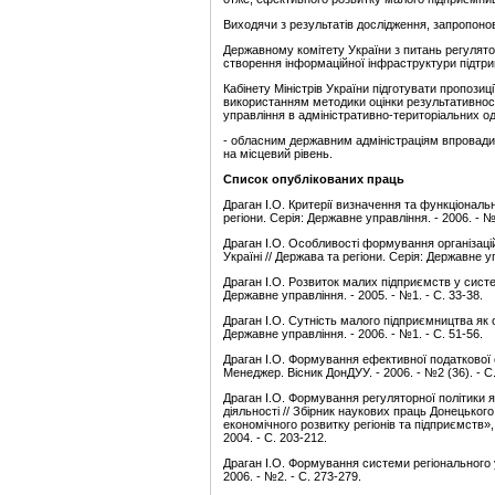
Виходячи з результатів дослідження, запропонов
Державному комітету України з питань регулято
створення інформаційної інфраструктури підтр
Кабінету Міністрів України підготувати пропози
використанням методики оцінки результативност
управління в адміністративно-територіальних о
- обласним державним адміністраціям впровади
на місцевий рівень.
Список опублікованих праць
Драган І.О. Критерії визначення та функціонал
регіони. Серія: Державне управління. - 2006. - №2
Драган І.О. Особливості формування організаці
Україні // Держава та регіони. Серія: Державне уп
Драган І.О. Розвиток малих підприємств у систем
Державне управління. - 2005. - №1. - С. 33-38.
Драган І.О. Сутність малого підприємництва як 
Державне управління. - 2006. - №1. - С. 51-56.
Драган І.О. Формування ефективної податкової 
Менеджер. Вісник ДонДУУ. - 2006. - №2 (36). - С
Драган І.О. Формування регуляторної політики 
діяльності // Збірник наукових праць Донецько
економічного розвитку регіонів та підприємств», 
2004. - С. 203-212.
Драган І.О. Формування системи регіонального 
2006. - №2. - С. 273-279.