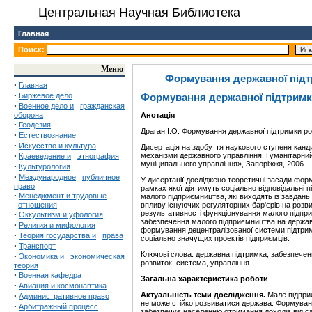
Центральная Научная Библиотека
Главная
Поиск:
Меню
Формування державної підт
·
Главная
·
Биржевое дело
Формування державної підтримк
·
Военное дело и
гражданская
оборона
Анотація
·
Геодезия
Драган І.О. Формування державної підтримки р
·
Естествознание
·
Искусство и культура
Дисертація на здобуття наукового ступеня канди
·
механізми державного управління. Гуманітарний
Краеведение и
этнография
муніципального управління», Запоріжжя, 2006.
·
Культурология
·
Международное
публичное
У дисертації досліджено теоретичні засади фор
право
рамках якої діятимуть соціально відповідальні 
·
Менеджмент и трудовые
малого підприємництва, які виходять із завдань 
отношения
впливу існуючих регуляторних
бар'єрів на роз
·
результативності функціонування малого підпри
Оккультизм и уфология
забезпечення малого підприємництва на держа
·
Религия и мифология
формування децентралізованої системи підтри
·
Теория государства и
права
соціально значущих проектів підприємців.
·
Транспорт
Ключові слова:
державна підтримка, забезпеченн
·
Экономика и
экономическая
розвиток, система, управління.
теория
·
Военная кафедра
Загальна характеристика роботи
·
Авиация и космонавтика
·
Актуальність теми дослідження.
Мале підпри
Административное право
не може стійко розвиватися держава. Формуван
·
Арбитражный процесс
забезпечує населенню отримання доходів від са