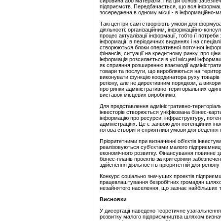
сировина або матеріали, і на цій
основі забезпе
підприємств. Передбачається, що вся інформаці
зосереджена в одному місці - в інформаційно-м
Такі центри самі створюють умови для формув
діяльності: організаційним, інформаційно-консу
процес актуалізації інформації, тобто її потреби
інформації, в періодичних виданнях і на спеціал
створюються блоки оперативної поточної інформ
фінансів, ситуації на кредитному ринку, про цін
інформація розсилається в усі місцеві інформац
як сприяння розширенню взаємодії адміністрат
товари та
послуги, що виробляються на територ
виконувати функцію координатора руху товарів
регіону, але не директивним порядком, а викори
про ринки адміністративно-територіальних один
виставок місцевих виробників.
Для представлення адміністративно-територіаль
інвесторів створюється уніфікована бізнес-карта
інформацію про ресурси, інфраструктуру
,
потен
адміністраціях
.
Це є заявою для потенційних інв
готова створити сприятливі умови для ведення їх
Пріоритетними при визначенні об'єктів інвестува
реалізовуються суб'єктами малого підприємни
економічного розвитку. Фінансування повинне з
бізнес-планів
проектів
за
критеріями забезпечен
здійснення діяльності в пріоритетній для регіон
Конкурс соціально значущих проектів підприє
працевлаштування
безробітних громадян шлях
незайнятого
населення, що зазнає найбільших 
Висновки
У дисертації наведено теоретичне узагальнення
розвитку малого підприємництва шляхом визнач