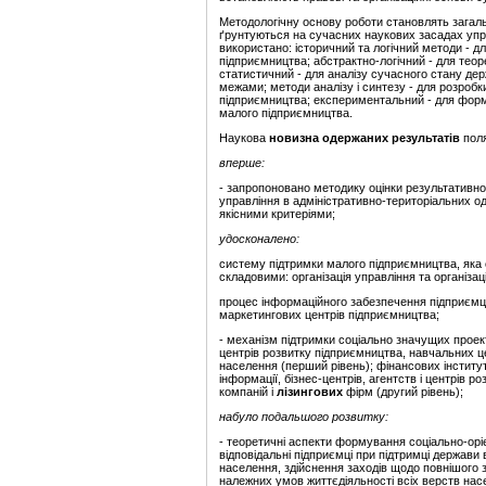
Методологічну основу роботи становлять загаль
ґрунтуються на сучасних наукових засадах управ
використано: історичний та логічний методи - 
підприємництва; абстрактно-логічний - для тео
статистичний - для аналізу сучасного стану держ
межами; методи аналізу і синтезу - для розроб
підприємництва; експериментальний - для форм
малого підприємництва.
Наукова
новизна одержаних результатів
пол
вперше:
- запропоновано методику оцінки результативно
управління в адміністративно-територіальних од
якісними критеріями;
удосконалено:
систему підтримки малого підприємництва, яка 
складовими: організація управління та організац
процес інформаційного забезпечення підприємц
маркетингових центрів підприємництва;
- механізм підтримки соціально значущих проекті
центрів розвитку підприємництва, навчальних цен
населення (перший рівень); фінансових інститут
інформації, бізнес-центрів, агентств і центрів 
компаній і
лізингових
фірм (другий рівень);
набуло подальшого розвитку:
-
теоретичні аспекти формування соціально-орієн
відповідальні підприємці при підтримці держав
населення, здійснення заходів щодо повнішого 
належних умов життєдіяльності всіх верств нас