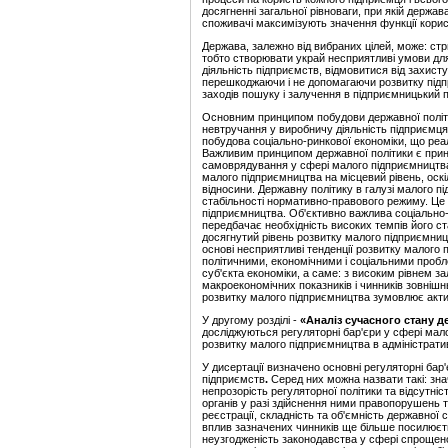
досягненні загальної рівноваги, при якій держав
споживачі максимізують значення функції корис
Держава, залежно від вибраних цілей, може: ст
тобто створювати украй несприятливі умови для
діяльність підприємств, відмовитися від захисту
перешкоджаючи і не допомагаючи розвитку підп
заходів пошуку і залучення в підприємницький п
Основним принципом побудови державної політ
невтручання у виробничу діяльність підприємц
побудова соціально-ринкової економіки, що реал
Важливим принципом державної політики є принци
самоврядування у сфері малого підприємництва.
малого підприємництва на місцевий рівень, оскі
відносини. Державну політику в галузі малого 
стабільності нормативно-правового режиму. Це
підприємництва. Об'єктивно важлива соціально-
передбачає необхідність високих темпів його ст
досягнутий рівень розвитку малого підприємницт
основі несприятливі тенденції розвитку малого 
політичними, економічними і соціальними пробл
суб'єкта економіки, а саме: з високим рівнем з
макроекономічних показників і чинників зовнішн
розвитку малого підприємництва зумовлює актив
У другому розділі -
«
А
наліз сучасного стану 
досліджуються регуляторні бар'єри у сфері мал
розвитку малого підприємництва
в адміністрат
У дисертації визначено основні регуляторні бар
підприємств
.
Серед них можна назвати такі: зна
непрозорість регуляторної політики та відсутні
органів
у разі здійснення ними правопорушень 
реєстрації, складність та об'ємність державної 
вплив зазначених чинників ще більше посилюєть
неузгодженість законодавства у сфері спроще