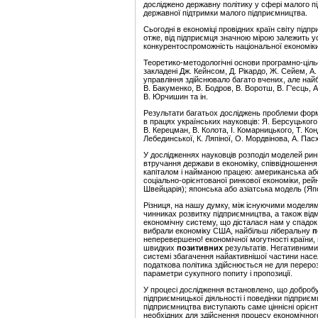
досліджено державну політику у сфері малого п
державної підтримки малого підприємництва.
Сьогодні в економіці провідних країн світу підп
отже, від підприємця значною мірою залежить усп
конкурентоспроможність національної економіки
Теоретико-методологічні основи програмно-ціль
закладені Дж. Кейнсом, Д. Рікардо, Ж. Сейем, А
управління здійснювало багато вчених, але найб
В. Бакуменко, В. Бодров, В. Воротш, В. Г'есць, 
В. Юрчишин та ін.
Результати багатьох досліджень проблеми форм
в працях українських науковців: Я. Берсуцького,
В. Керецман, В. Колота, І. Комарницького, Т. Ко
Лебединської, К. Ляпіної, О. Мордвінова, А. Пас
У дослідженнях науковців розподіл моделей ри
втручання держави в економіку, співвідношення 
капіталом і найманою працею: американська аб
соціально-орієнтованої ринкової економіки, рей
Швейцарія); японська або азіатська модель (Япон
Різниця, на нашу думку, між існуючими моделя
чинниках розвитку підприємництва, а також від
економічну систему, що дісталася нам у спадок 
вибрали економіку США, найбільш ліберальну
неперевершено! економічної могутності країни,
швидких
позитивних
результатів. Негативними
системі збагачення найактивнішої частини насе
податкова політика здійснюється не для перерозп
параметри сукупного попиту і пропозиції.
У процесі дослідження встановлено, що добробу
підприємницької діяльності і поведінки підпри
підприємництва виступають саме ціннісні орієн
необхідних для здійснення процесу економічного