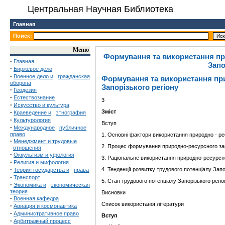
Центральная Научная Библиотека
Главная
Поиск:
Меню
Формування та використання пр
·
Главная
Запо
·
Биржевое дело
·
Военное дело и
гражданская
Формування та використання при
оборона
Запорізького регіону
·
Геодезия
·
Естествознание
3
·
Искусство и культура
·
Зміст
Краеведение и
этнография
·
Культурология
Вступ
·
Международное
публичное
право
1. Основні фактори використання природно - ре
·
Менеджмент и трудовые
2. Процес формування природно-ресурсного зап
отношения
·
Оккультизм и уфология
3. Раціональне використання природно-ресурсн
·
Религия и мифология
·
4. Тенденції розвитку трудового потенціалу Запо
Теория государства и
права
·
Транспорт
5. Стан трудового потенціалу Запорізького регіо
·
Экономика и
экономическая
теория
Висновки
·
Военная кафедра
Список використаної літератури
·
Авиация и космонавтика
·
Административное право
Вступ
·
Арбитражный процесс