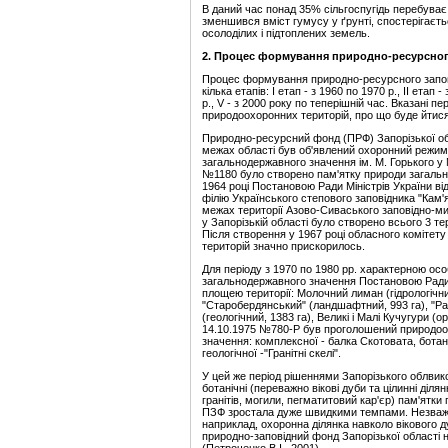
В даний час понад 35% сільгоспугідь перебуває 
зменшився вміст гумусу у ґрунті, спостерігаєт
осолоділих і підтоплених земель.
2.
Процес формування природно
-
ресурсно
Процес формування природно-ресурсного запові
кілька етапів: І етап - з 1960 по 1970 p., II етап -
p., V - з 2000 року по теперішній час. Вказані 
природоохоронних територій, про що буде йтис
Природно-ресурсний фонд (ПРФ) Запорізької обл
межах області був об'явлений охоронний режим
загальнодержавного значення ім. М. Горького у М
№1180 було створено пам'ятку природи загальн
1964 році Постановою Ради Міністрів України ві
філію Українського степового заповідника "Кам
межах території Азово-Сиваського заповідно-ми
у Запорізькій області було створено всього 3 т
Після створення у 1967 році обласного комітет
територій значно прискорилось.
Для періоду з 1970 по 1980 pp. характерною осо
загальнодержавного значення Постановою Ради М
площею території: Молочний лиман (гідрологічний,
"Старобердянський" (ландшафтний, 993 га), "Ради
(геологічний, 1383 га), Великі і Малі Кучугури (
14.10.1975 №780-Р був проголошений природоох
значення: комплексної - балка Скотовата, бота
геологічної -"Гранітні скелі".
У цей же період рішеннями Запорізького облвик
ботанічні (переважно вікові дуби та цілинні діля
гранітів, могили, пегматитовий кар'єр) пам'ятки 
ПЗФ зростала дуже швидкими темпами. Незважа
наприклад, охоронна ділянка навколо вікового д
природно-заповідний фонд Запорізької області н