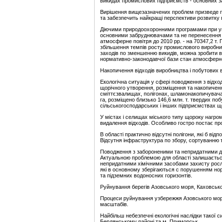
викидах промислових підприємств - основних з
Вирішення вищезазначених проблем призведе по
та забезпечить найкращі перспективи розвитку г
Діючими природоохоронними програмами при ум
основними забруднювачами та не перенесення т
атмосферне повітря до 2010 рр. - на 70347,2 т
збільшення темпів росту промислового виробниц
заходів по зменшенню викидів, можна зробити 
нормативно-законодавчої бази стан атмосферног
Накопичення відходів виробництва і побутових в
Екологічна ситуація у сфері поводження з відхо
щорічного утворення, розміщення та накопиченн
сміттєзвалищах, полігонах, шламонакопичувачах
га, розміщено близько 146,6 млн. т. твердих по
сільськогосподарських і інших підприємствах що
У містах і селищах міського типу щороку нагро
видалення відходів. Особливо гостро постає п
В області практично відсутні полігони, які б в
Відсутня інфраструктура по збору, сортуванню т
Поводження з забороненими та непридатними д
Актуальною проблемою для області залишається
непридатними хімічними засобами захисту росл
які в основному зберігаються с порушенням нор
та підземних водоносних горизонтів.
Руйнування берегів Азовського моря, Каховсько
Процеси руйнування узбережжя Азовського моря
масштабів.
Найбільш небезпечні екологічні наслідки такої си
Бердянському районі та м. Приморськ.