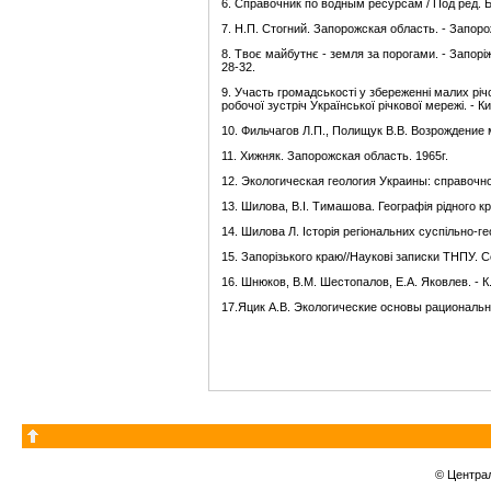
6. Справочник по водным ресурсам / Под ред. Б.
7. Н.П. Стогний. Запорожская область. - Запоро
8. Твоє майбутнє - земля за порогами. - Запорі
28-32.
9. Участь громадськості у збереженні малих річ
робочої зустріч Української річкової мережі. - Киї
10. Фильчагов Л.П., Полищук В.В. Возрождение м
11. Хижняк. Запорожская область. 1965г.
12. Экологическая геология Украины: справочно
13. Шилова, В.І. Тимашова. Географія рідного к
14. Шилова Л. Історія регіональних суспільно-г
15. Запорізького краю//Наукові записки ТНПУ. Се
16. Шнюков, В.М. Шестопалов, Е.А. Яковлев. - К.
17.Яцик А.В. Экологические основы рациональног
© Центра