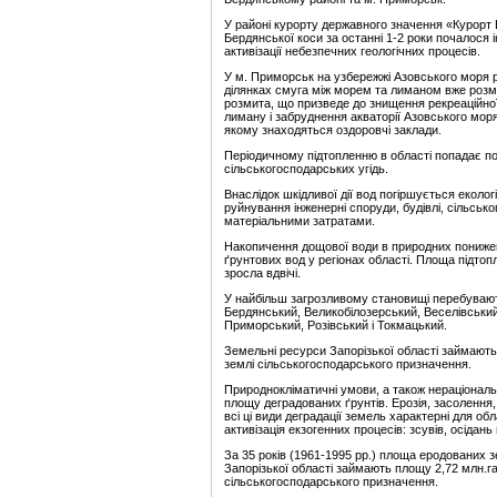
У районі курорту державного значення «Курорт Б
Бердянської коси за останні 1-2 роки почалося і
активізації небезпечних геологічних процесів.
У м. Приморськ на узбережжі Азовського моря 
ділянках смуга між морем та лиманом вже розм
розмита, що призведе до знищення рекреаційної
лиману і забруднення акваторії Азовського моря
якому знаходяться оздоровчі заклади.
Періодичному підтопленню в області попадає пон
сільськогосподарських угідь.
Внаслідок шкідливої дії вод погіршується екологі
руйнування інженерні споруди, будівлі, сільськ
матеріальними затратами.
Накопичення дощової води в природних понижен
ґрунтових вод у регіонах області. Площа підтоп
зросла вдвічі.
У найбільш загрозливому становищі перебувають
Бердянський, Великобілозерський, Веселівський
Приморський, Розівський і Токмацький.
Земельні ресурси Запорізької області займають
землі сільськогосподарського призначення.
Природнокліматичні умови, а також нераціонал
площу деградованих ґрунтів. Ерозія, засолення
всі ці види деградації земель характерні для об
активізація екзогенних процесів: зсувів, осідань 
За 35 років (1961-1995 рр.) площа еродованих з
Запорізької області займають площу 2,72 млн.га
сільськогосподарського призначення.