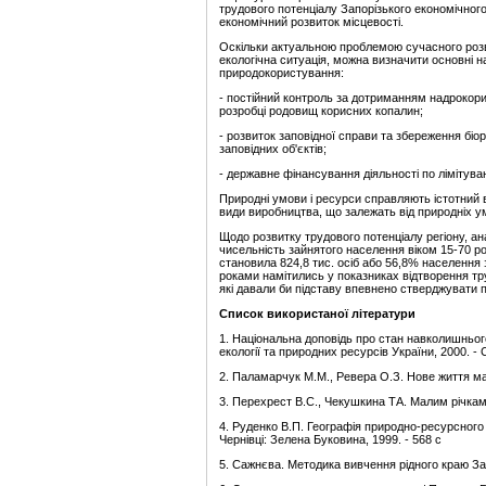
трудового потенціалу Запорізького економічного
економічний розвиток місцевості.
Оскільки актуальною проблемою сучасного розви
екологічна ситуація, можна визначити основні н
природокористування:
- постійний контроль за дотриманням надрокори
розробці родовищ корисних копалин;
- розвиток заповідної справи та збереження біо
заповідних об'єктів;
- державне фінансування діяльності по лімітув
Природні умови і ресурси справляють істотний 
види виробництва, що залежать від природніх у
Щодо розвитку трудового потенціалу регіону, ан
чисельність зайнятого населення віком 15-70 ро
становила 824,8 тис. осіб або 56,8% населення 
роками намітились у показниках відтворення тру
які давали би підставу впевнено стверджувати пр
Список використаної
літератури
1. Національна доповідь про стан навколишнього 
екології та природних ресурсів України, 2000. - С
2. Паламарчук М.М., Ревера О.З. Нове життя мал
3. Перехрест B.C., Чекушкина ТА. Малим річкам - 
4. Руденко В.П. Географія природно-ресурсного п
Чернівці: Зелена Буковина, 1999. - 568 с
5. Сажнєва. Методика вивчення рідного краю Зап