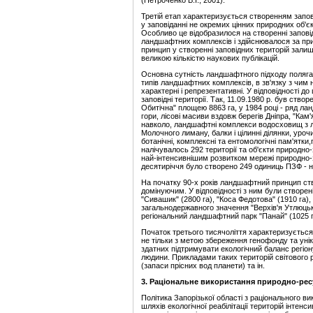
(Петроченко В.І., 2001).
Третій етап характеризується створенням запов
у заповіданні не окремих цінних природних об'є
Особливо це відобразилося на створенні запові
ландшафтних комплексів і здійснювалося за пр
принцип у створенні заповідних територій зали
великою кількістю наукових публікацій.
Основна сутність ландшафтного підходу полягає
типів ландшафтних комплексів, в зв'язку з чим н
характерні і репрезентативні. У відповідності 
заповідні території. Так, 11.09.1980 р. був ст
Обитічна" площею 8863 га, у 1984 році - ряд ла
гори, лісові масиви вздовж берегів Дніпра, "Кам
навколо, ландшафтні комплекси водосховищ з л
Молочного лиману, балки і цілинні ділянки, ур
ботанічні, комплексні та ентомологічні пам'ятки
налічувалось 292 території та об'єкти природно
най-інтенсивнішим розвитком мережі природно-з
десятиріччя було створено 249 одиниць ПЗФ - н
На початку 90-х років ландшафтний принцип ств
домінуючим. У відповідності з ним були створе
"Сивашик" (2800 га), "Коса Федотова" (1910 га),
загальнодержавного значення "Верхів'я Утлюцько
регіональний ландшафтний парк "Панай" (1025 г
Початок третього тисячоліття характеризується
не тільки з метою збереження генофонду та унік
здатних підтримувати екологічний баланс регіо
людини. Прикладами таких територій світового рі
(запаси прісних вод планети) та ін.
3.
Раці
ональне використання природно-
рес
Політика Запорізької області з раціонального 
шляхів екологічної реабілітації територій інтен