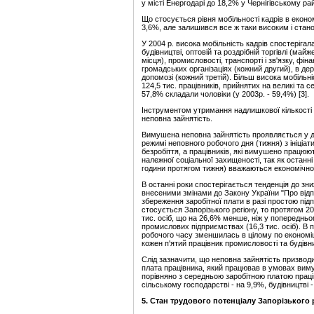
у місті Енергодарі до 18,2% у Чернігівському рай
Що стосується рівня мобільності кадрів в економ
3,6%, але залишився все ж таки високим і станов
У 2004 р. висока мобільність кадрів спостеріга
будівництві, оптовій та роздрібній торгівлі (ма
місця), промисловості, транспорті і зв'язку, фін
громадських організаціях (кожний другий), в держ
допомозі (кожний третій). Більш висока мобільніс
124,5 тис. працівників, прийнятих на великі та с
57,8% складали чоловіки (у 2003р. - 59,4%) [3].
Інструментом утримання надлишкової кількості р
неповна зайнятість.
Вимушена неповна зайнятість проявляється у д
режимі неповного робочого дня (тижня) з ініціа
безробіття, а працівників, які вимушено працюю
належної соціальної захищеності, так як останні
години протягом тижня) вважаються економічно 
В останні роки спостерігається тенденція до зни
внесеними змінами до Закону України "Про відп
збереження заробітної плати в разі простою під
стосується Запорізького регіону, то протягом 2
тис. осіб, що на 26,6% менше, ніж у попередньо
промислових підприємствах (16,3 тис. осіб). В п
робочого часу зменшилась в цілому по економіці
кожен п'ятий працівник промисловості та будівни
Слід зазначити, що неповна зайнятість призводи
плата працівника, який працював в умовах виму
порівняно з середньою заробітною платою праців
сільському господарстві - на 9,9%, будівництві -
5.
Стан трудового потенціалу Запорізького р