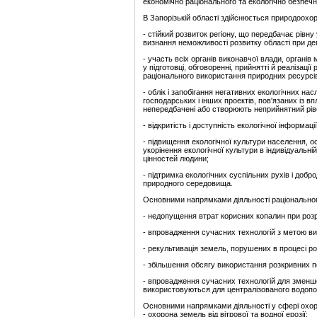
економічно раціонального та екологічно безпеч
В Запорізькій області здійснюється природоохо
- стійкий розвиток регіону, що передбачає рівну 
визнання неможливості розвитку області при д
- участь всіх органів виконавчої влади, органів
у підготовці, обговоренні, прийнятті й реалізац
раціонального використання природних ресурсі
- облік і запобігання негативних екологічних насл
господарських і інших проектів, пов'язаних із 
непередбачені або створюють неприйнятний рів
- відкритість і доступність екологічної інформації
- підвищення екологічної культури населення, ос
укорінення екологічної культури в індивідуальній
цінностей людини;
- підтримка екологічних суспільних рухів і доб
природного середовища.
Основними напрямками діяльності раціональног
- недопущення втрат корисних копалин при роз
- впровадження сучасних технологій з метою ви
- рекультивація земель, порушених в процесі р
- збільшення обсягу використання розкривних по
- впровадження сучасних технологій для зменшен
використовуються для централізованого водопо
Основними напрямками діяльності у сфері охо
- охорона земель від вітрової та водної ерозії;