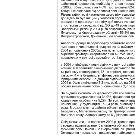
Визначення тенденцій розвитку трудового потенц
зайнятості населення, який свідчить, що чисельн
з 2003р. збільшилась на 4,0% та становила 824,
тенденція склалася під впливом збільшення обсяг
Рівень зайнятості населення цього віку відповід
до 56,8% та був вищим у чоловіків порівняно з 
населення працездатного віку цей показник скл
спостерігався серед осіб від ЗО до 49 років пор
Запорізький регіон у 2004 р. за показником рівн
Луганську та Кіровоградську області - 56,8% прот
Дніпропетровській, Донецькій, цей показник був в
Аналіз тенденцій перерозподілу зайнятого насе
зменшення чисельності працюючих за наймом та 
2004 р. порівняно з 2003р. кількість працюючих 
окремих громадян скоротилася на 4,8 тис. осіб, 
працюючих у секторі самозайнятості зросла на 3
у 2004 р. відбулися певні зміни у структурі зай
кожних 100 зайнятих економічною діяльністю 34
та рибному господарстві, 13 - в торгівлі, готелях 
і зв'язку, 4 -- в будівництві, фінансовій діяльно
юридичним особам. За даними підприємств, устан
2004 р. було вивільнено 5,3 тис. осіб, що на 25
обсяги вивільнення робочої сили були в 2,7 раза
За видами економічної діяльності обсяги вивільн
державного управління на 34,0%, фінансової дія
юридичним особам - на 5,2%. По всіх інших вида
найбільше - у будівництві - в 2,4 раза, рибному
раза. В розрізі міст та районів області обсяги в
Бердянськ, Мелітопольському та Приморському-
Василівському, Запорізькому та К-Дніпровському 
Слід зазначити, що протягом 2004 р. тривав про
середніх підприємствах Запорізької області бе
фізичних осіб. Найбільше скорочення, як і раніш
Зменшення чисельності працюючих найманих прац