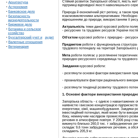
Стійкий розвиток Запорізької області, якість жи
·
Архитектура
підтримці відповідної якості навколишнього сер
·
Астрономия
·
Банковское дело
Природа й економічний ріст регіону, а також при
·
взаємовиключними альтернативами. Необхідно с
Безопасность
відношенням до природи, використанням її ресу
жизнедеятельности
·
Биржевое дело
Актуальність
теми даної курсової роботи поля
·
Ботаника и сельское
- ресурсних та трудових ресурсів України пості
хозяйство
·
Бухгалтерский учет и
аудит
Об
'
єктом
курсової роботи є природно - ресурсн
·
Валютные отношения
Предметом
роботи є функціональна структура 
·
Ветеринария
трудового потенціалу на території Запорізького р
Мета
роботи полягає у розгляненні теоретични
природно-ресурсного середовища та трудового п
Завдання
курсової роботи:
- розглянути основні фактори використання при
- проаналізувати фактори раціонального викори
- розглянути тенденції розвитку трудового потенц
1.
Основні фактори використання природн
Запорізька область - є однією з навантажених 
наявністю і високою концентрацією підприємств 
енергетики, хімії, машинобудування. Завдяки ро
інвестиційний потенціал, який може бути викор
боку, неминучим наслідком промислового розви
речовин в атмосферне повітря. У 2006 році ст
викинуто близько 260,0 тис. т забруднюючих реч
складає 9,6 тонн забруднюючих речовин, а обс
складають 205,9 кг.