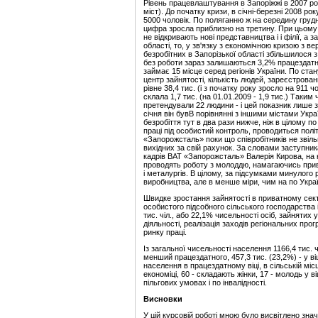
Рівень працевлаштування в Запоріжжі в 2007 ро
міст). До початку кризи, в січні-березні 2008 ро
5000 чоловік. По поляганню ж на середину грудн
цифра зросла приблизно на третину. При цьому к
не відкривають нові представництва і і філії, а
області, то, у зв'язку з економічною кризою з в
безробітних в Запорізької області збільшилося з
без роботи зараз залишаються 3,2% працездатн
займає 15 місце серед регіонів України. По ста
центр зайнятості, кількість людей, зареєстрова
рівне 38,4 тис. (і з початку року зросло на 911 ч
склала 1,7 тис. (на 01.01.2009 - 1,9 тис.) Таким
претендували 22 людини - і цей показник лише за
січня він бувВ порівнянні з іншими містами Украї
безробіття тут в два рази нижче, ніж в цілому по
праці під особистий контроль, проводиться полі
«Запорожсталь» поки що співробітників не звіль
вихідних за свій рахунок. За словами заступник
кадрів ВАТ «Запорожсталь» Валерія Кирова, на к
проводять роботу з молоддю, намагаючись привер
і металургів. В цілому, за підсумками минулого
виробництва, але в менше міри, чим на по Україн
Швидке зростання зайнятості в приватному сект
особистого підсобного сільського господарства 
тис. чіл., або 22,1% чисельності осіб, зайнятих 
діяльності, реалізація заходів регіональних пр
ринку праці.
Із загальної чисельності населення 1166,4 тис. чі
менший працездатного, 457,3 тис. (23,2%) - у в
населення в працездатному віці, в сільській місц
економіці, 60 - складають жінки, 17 - молодь у ві
пільгових умовах і по інвалідності.
Висновки
У цій курсовій роботі мною було висвітлено зн