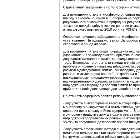
Динаміка викидів забруднюючих речовин в атмо
Стратегічним завданням в галузі охорони атмос
Для поліпшення стану атмосферного повітря на 
виходу з екологічної кризи м. Запоріжжя на пер
раціонального використання природних ресурсів
зниження викидів забруднюючих речовин в атм
атмосферного повітря до 2010 рр. - на 70347 т
Основною причиною забруднення атмосферного п
устаткування. На підприємствах м. Запоріжжя,
експлуатації понад 40 років.
Для вирішення питань щодо покращення екологіч
удосконалення законодавчої та нормативної баз
доцільності визначення плати за викиди конкрет
тощо. Внаслідок чого плата за викиди для підп
проблем очищення викидів від забруднюючих р
розмірів відшкодування збитків, які заподіяні 
речовин в атмосферне повітря”, розроблена в 19
навколишньому природному середовищу внаслі
від неорганізованих джерел, аварійних та надзв
надходження смороду від звалищ сміття та про
прийняття необхідних заходів для запобігання 
На стан атмосферного повітря регіону впливає 
- відсутність в металургійній галузі методів еф
моніторингу з використанням автоматичних датч
основних цехів металургійних підприємств. Вп
моніторингу надасть змогу швидкого реагуванн
надходження забруднюючих речовин в атмосферне
збитки за порушення дозволених обсягів викидів
- відсутність ефективних методів знешкодження 
негативно впливає на стан атмосферного повітр
інструментальних вимірів об'ємів викидів поліа