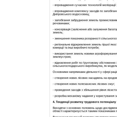
- впровадження сучасних технологій меліорації
- впровадження комплексу заходів по запобіган
Дніпровського водосховищ;
- запобігання забруднення земель промисловим
речовинами;
- консервація (заліснення або залуження багат
земель;
- зменшення показника розораності сільськогос
- регіональне відокремлення земель гіршої якост
комерції та інші виробничі потреби;
- використання земель новими агроформуванням
землеустрою;
- відновлення робіт по ґрунтовому обстеженню 
сільськогосподарського виробництва, як модель
Основними напрямками діяльності у сфері раціо
- створення нових лісових насаджень на еродо
- створення нових полезахисних лісових смуг;
- проведення заходів з збільшення рівня лісистос
- розробка механізму надання у користування з
4.
Тенденції розвитку трудового
потенціалу 
Виходячи з основних положень щодо дослідження
області характеризується такими показниками як