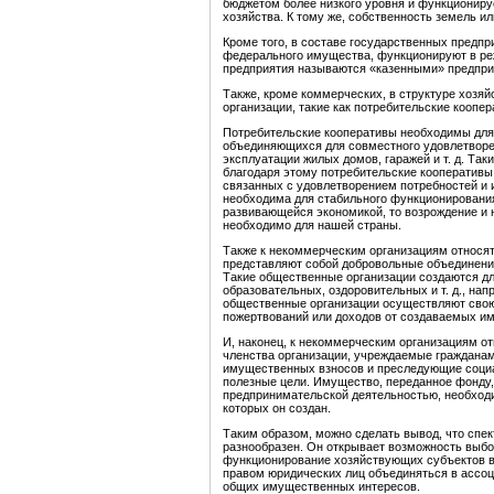
бюджетом более низкого уровня и функциониру
хозяйства. К тому же, собственность земель ил
Кроме того, в составе государственных предпр
федерального имущества, функционируют в ре
предприятия называются «казенными» предпри
Также, кроме коммерческих, в структуре хозя
организации, такие как потребительские коопе
Потребительские кооперативы необходимы для
объединяющихся для совместного удовлетворен
эксплуатации жилых домов, гаражей и т. д. Так
благодаря этому потребительские кооперативы
связанных с удовлетворением потребностей и 
необходима для стабильного функционирования
развивающейся экономикой, то возрождение и
необходимо для нашей страны.
Также к некоммерческим организациям относят
представляют собой добровольные объединени
Такие общественные организации создаются дл
образовательных, оздоровительных и т. д., на
общественные организации осуществляют свою 
пожертвований или доходов от создаваемых им
И, наконец, к некоммерческим организациям 
членства организации, учреждаемые граждана
имущественных взносов и преследующие социа
полезные цели. Имущество, переданное фонду,
предпринимательской деятельностью, необход
которых он создан.
Таким образом, можно сделать вывод, что спек
разнообразен. Он открывает возможность вы
функционирование хозяйствующих субъектов в 
правом юридических лиц объединяться в ассоц
общих имущественных интересов.