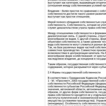
выступают как категории, выражающие вторич
(отношения между собственниками условий пр
Владение - более простое по сравнению с соб
собственности достигли такого уровня развити
выступает как простое отношение.
Мерой полного обладания собственностью служ
собственность. Собственность, которая не упо
служит доказательством утраты права собстве
Между отношениями собственности и формами 
диалектическая связь. С одной стороны, струк
многообразие ее видов. С другой стороны, ф
объектами собственности, а также уровнем те
вида собственности могут сложиться разные ф
Так, на базе различных видов частной собств
совместное производство. Совместное произво
возможностями в централизации капитала. На 
многообразие форм хозяйствования: от крестья
наследуемое владение, до концернов в госуда
Таким образом, государственная собственность
содержание, которое раскрывается через суб
2.4 Формы государственной собственности
В соответствии с Гражданским Кодексом Росси
1 - М.: «Проспект», 2003 государственной со
собственности Российской Федерации (федерал
собственности субъектам Российской Федераци
значения, автономной области, автономным ок
образом, от других форм собственности, госуд
права собственности находятся не у отдельных
института политической и экономической влас
имущества (условиями производства). Управл
(менеджеры). Особенность собственности госу