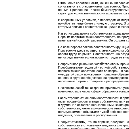
Отношения собственности, как бы их ни рассма
сопоставлять с отношениями присвоения. Прис
вещью. Присвоение - сложный многоуровневый
структуре хозяйственной жизни и развивается 
В современных условиях, с переходом от инди
приобретает еще более сложную структуру. В 
которым связаны общественные цели и интерес
Известны два закона собственности и два зако
Первым является закон собственности на продук
изначальный способ присвоения. Он создает со
На базе первого закона собственности функцио
Присвоение здесь осуществляется двояким обр
своего труда на рынке. Собственность на созд
непосредственно возникающая из труда ее влад
Современное рыночное хозяйство своим проис
Преобразование трудовой частной собственнос
первого закона собственности во второй - в за
уже другой закон присвоения: товарное обраще
основано крупное общественное производство.
через иные формы - товарное и распределение
С экономической точки зрения, присвоить чужо
возможно лишь через сферу обращения товарн
Рассмотрение отношений собственности и прис
отличающие формы и виды собственности, и р
в другие. Но остается невыясненным, какие фо
собственности, какие экономические отношени
пользующимися объектами чужой собственност
владения, пользования и распоряжения.
Следует отметить, что, во-первых, владение - 
собственности в отношениях владения фигуриру
условия хозяйствования. Поэтому в системе о