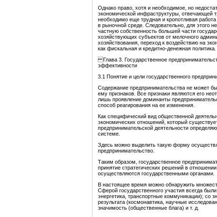
Однако право, хотя и необходимое, но недоста
экономической инфраструктуры, отвечающей тр
необходимо еще трудная и кропотливая работа
в рыночной среде. Следовательно, для этого 
частную собственность большей части государ
хозяйствующих субъектов от мелочного админ
хозяйствования, переход к воздействию на эк
как фискальная и кредитно-денежная политика.
Глава 3. Государственное предпринимательств
эффективности
3.1 Понятие и цели государственного предпри
Содержание предпринимательства не может бы
ему признаков. Все признаки являются его не
лишь проявление доминанты предпринимательск
способ реагирования на ее изменения.
Как специфический вид общественной деятельн
экономических отношений, который существует
предпринимательской деятельности определяю
системе.
Здесь можно выделить такую форму осуществл
предпринимательство.
Таким образом, государственное предпринимат
принятие стратегических решений в отношении
осуществляются государственными органами.
В настоящее время можно обнаружить множеств
Сферой государственного участия всегда были
энергетика, транспортные коммуникации); со 
результата (космонавтика, научные исследов
значимость (общественные блага) и т. д.