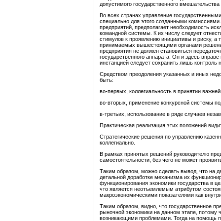
допустимого государственного вмешательства 
Во всех странах управление государственным
специально для этого созданными комиссиями
предприятий, предполагает необходимость ис
командной системы. К их числу следует отнест
стимулов к проявлению инициативы и риску, а 
принимаемых вышестоящими органами решений
предприятия не должен становиться передаточн
государственного аппарата. Он и здесь вправ
инстанцией следует сохранить лишь контроль н
Средством преодоления указанных и иных нед
быть:
во-первых, коллегиальность в принятии важн
во-вторых, применение конкурсной системы по
в-третьих, использование в ряде случаев неза
Практическая реализация этих положений види
Стратегические решения по управлению казен
коллегиально.
В рамках принятых решений руководителю пре
самостоятельности, без чего не может прояви
Таким образом, можно сделать вывод, что на 
детальной доработке механизма их функционир
функционирования экономики государства в цел
что является неотъемлемым атрибутом состоя
макроэкономическими показателями как внутри 
Таким образом, видно, что государственное п
рыночной экономики на данном этапе, потому 
возникающими проблемами. Тогда на помощь пр