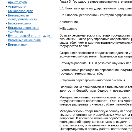
·
Глава 3. Государственное предпринимательство
Архитектура
·
Астрономия
3.1 Понятие и цели государственного предпри
·
Банковское дело
·
3.2 Способы реализации и критерии эффективн
Безопасность
жизнедеятельности
Заключение
·
Биржевое дело
·
Ботаника и сельское
Введение
хозяйство
·
Во всех экономических системах государство 
Бухгалтерский учет и
аудит
экономики. Такое регулирование современной
·
Валютные отношения
масштабах, чем в административно-командных 
·
Ветеринария
государства велика.
Сторонники экономики предложения сделали у
экономической системы. Наметилось три напра
- стимулирование НТП и развитие научных исс
- увеличение расходов на образование, подгот
государственном масштабе;
- глубокая перестройка налоговой системы.
Главной целью этой политики стали высокие т
занятости, безработицы, бедности, повышения 
Материально-вещественной основой государст
государственная собственность. Она, как люба
которое раскрывается через субъективно-объ
Методическую и теоретическую основу исследо
труды отечественных и зарубежных ученых, а
вопросам. В процессе изучения обработки ма
исследований, среди которых можно выделить:
статистический, описательный, а также испол
Информационную основу работы составили годо