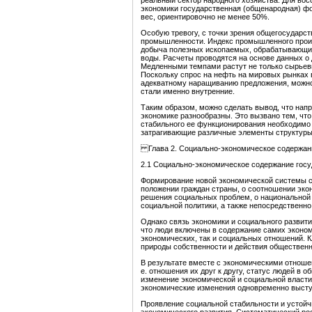
реальный сектор народного хозяйства. Для во
экономики государственная (общенародная) ф
вес, ориентировочно не менее 50%.
Особую тревогу, с точки зрения общегосударс
промышленности. Индекс промышленного произ
добыча полезных ископаемых, обрабатывающие 
воды. Расчеты проводятся на основе данных о
Медленными темпами растут не только сырьевы
Поскольку спрос на нефть на мировых рынках в
адекватному наращиванию предложения, можно
стали именно внутренние.
Таким образом, можно сделать вывод, что нап
экономике разнообразны. Это вызвано тем, что
стабильного ее функционирования необходимо 
затрагивающие различные элементы структуры
Глава 2. Социально-экономическое содержан
2.1 Социально-экономическое содержание госу
Формирование новой экономической системы с
положении граждан страны, о соотношении экон
решения социальных проблем, о национальной 
социальной политики, а также непосредственно
Однако связь экономики и социального развити
что люди включены в содержание самих эконом
экономических, так и социальных отношений. 
природы собственности и действия общественн
В результате вместе с экономическими отнош
е. отношения их друг к другу, статус людей в 
изменение экономической и социальной власти
экономические изменения одновременно высту
Проявление социальной стабильности и устойч