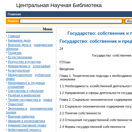
Центральная Научная Библиотека
Главная
Поиск:
Меню
Государство: собственник и
·
Главная
·
Биржевое дело
Государство: собственник и пр
·
Военное дело и
гражданская
оборона
24
·
Геодезия
Государство: собственник
·
Естествознание
·
Искусство и культура
План
·
Краеведение и
этнография
Введение
·
Культурология
·
Международное
публичное
Глава 1. Теоретические подходы к необходимо
право
экономике
·
Менеджмент и трудовые
1.1 Необходимость хозяйственной деятельност
отношения
·
Оккультизм и уфология
1.2 Направления и сферы деятельности госуда
·
Религия и мифология
·
Теория государства и
права
Глава 2. Социально-экономическое содержани
·
Транспорт
2.1 Социально-экономическое содержание госу
·
Экономика и
экономическая
теория
2.2 Понятие собственности
·
Военная кафедра
2.3 Отношения государственной собственности
·
Авиация и космонавтика
·
Административное право
2.4 Формы государственной собственности
·
Арбитражный процесс