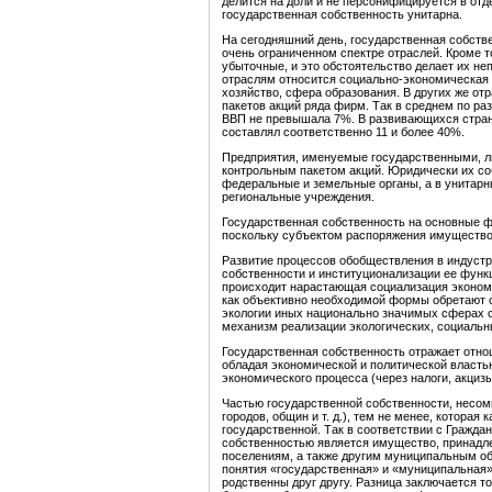
делится на доли и не персонифицируется в отд
государственная собственность унитарна.
На сегодняшний день, государственная собств
очень ограниченном спектре отраслей. Кроме т
убыточные, и это обстоятельство делает их не
отраслям относится социально-экономическая 
хозяйство, сфера образования. В других же от
пакетов акций ряда фирм. Так в среднем по р
ВВП не превышала 7%. В развивающихся страна
составлял соответственно 11 и более 40%.
Предприятия, именуемые государственными, ли
контрольным пакетом акций. Юридически их с
федеральные и земельные органы, а в унитарн
региональные учреждения.
Государственная собственность на основные ф
поскольку субъектом распоряжения имущество
Развитие процессов обобществления в индустр
собственности и институционализации ее функ
происходит нарастающая социализация эконом
как объективно необходимой формы обретают с
экологии иных национально значимых сферах 
механизм реализации экологических, социальн
Государственная собственность отражает отнош
обладая экономической и политической власть
экономического процесса (через налоги, акцизы
Частью государственной собственности, несом
городов, общин и т. д.), тем не менее, которая
государственной. Так в соответствии с Гражд
собственностью является имущество, принадл
поселениям, а также другим муниципальным об
понятия «государственная» и «муниципальная»
родственны друг другу. Разница заключается т