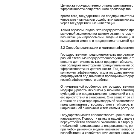
Целью же государственного предпринимательст
эффективности общественного производства.
Кроме того, государственное предприниматель
«провалов» рынка или содействия развитию эк
через государственные инвестиции.
Таким образом, видно, что государственное п
рыночной экономики на данном этапе, потому 
возникающими проблемами. Тогда на помощь пр
выражается именно в предпринимательской де
3.2 Способы реализации и критерии эффективн
Государственное предпринимательство реализу
разной степенью государственного участия, а 
внешне деятельность таких предприятий мало, 
они обладают некоторыми принципиальными осо
эффективности их деятельности. Так, показат
критерием эффективности для государственных
формируются под влиянием проводимой госуда
низкой эффективности работы.
Отличительной особенностью государственного
модифицировать механизм рыночного взаимоде
субсидий или предоставления привилегий и т. 
его присутствия в экономике. Они зависят от 
а также от характера производимой экономичес
предпринимательство допустимо в той мере, в
национальной экономики и тем самым росту ее
Государство может способствовать решению м
направлении. Поворот к рынку в нашей стране
переустройство плановой экономики в сторону
глобальной приватизации, а следовательно, ре
при любой рыночной модели возникает вопрос о
воздействия на хозяйственную деятельность а