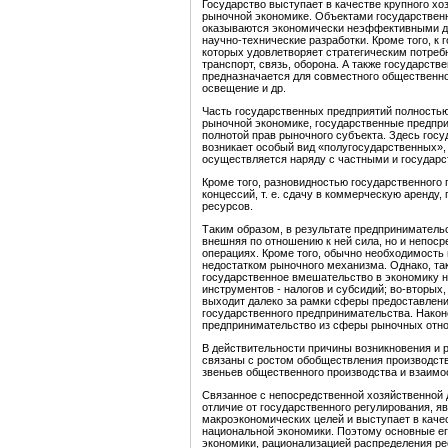
Государство выступает в качестве крупного хо
рыночной экономике. Объектами государственн
оказываются экономически неэффективными для
научно-технические разработки. Кроме того, к
которых удовлетворяет стратегическим потребн
транспорт, связь, оборона. А также государст
предназначается для совместного общественног
освещение и др.
Часть государственных предприятий полностью
рыночной экономике, государственные предпр
полнотой прав рыночного субъекта. Здесь госу
возникает особый вид «полугосударственных»
осуществляется наряду с частными и государ
Кроме того, разновидностью государственного
концессий, т. е. сдачу в коммерческую аренду
ресурсов.
Таким образом, в результате предпринимательс
внешняя по отношению к ней сила, но и непос
операциях. Кроме того, обычно необходимость
недостатком рыночного механизма. Однако, так
государственное вмешательство в экономику 
инструментов - налогов и субсидий; во-вторых
выходит далеко за рамки сферы предоставлени
государственного предпринимательства. Након
предпринимательство из сферы рыночных отно
В действительности причины возникновения и 
связаны с ростом обобществления производст
звеньев общественного производства и взаимо
Связанное с непосредственной хозяйственной 
отличие от государственного регулирования, 
макроэкономических целей и выступает в кач
национальной экономики. Поэтому основные ег
экономики, рационализацией распределения ре