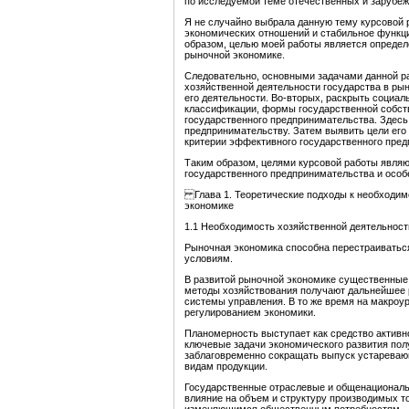
по исследуемой теме отечественных и зарубеж
Я не случайно выбрала данную тему курсовой 
экономических отношений и стабильное функц
образом, целью моей работы является определ
рыночной экономике.
Следовательно, основными задачами данной р
хозяйственной деятельности государства в ры
его деятельности. Во-вторых, раскрыть социал
классификации, формы государственной собств
государственного предпринимательства. Здесь
предпринимательству. Затем выявить цели его 
критерии эффективного государственного пред
Таким образом, целями курсовой работы являю
государственного предпринимательства и особ
Глава 1. Теоретические подходы к необходимо
экономике
1.1 Необходимость хозяйственной деятельност
Рыночная экономика способна перестраиватьс
условиям.
В развитой рыночной экономике существенные
методы хозяйствования получают дальнейшее 
системы управления. В то же время на макроу
регулированием экономики.
Планомерность выступает как средство активно
ключевые задачи экономического развития пол
заблаговременно сокращать выпуск устареваю
видам продукции.
Государственные отраслевые и общенациональ
влияние на объем и структуру производимых то