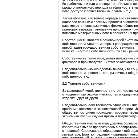
экономического развития. Систематический рос
безработицы, низкая инфляция, стабильные це
каждого конкретного периода стабильность в у
благ, доступе к общественным благам и т. д.
Таким образом, состояние неразрывно связано
наиболее важных и сложных проблем экономик
рассмотреть через различные формы обществен
категория выражает отношение присвоения (отч
помощью материальных благ в процессе их про
Собственность является основой всей систем
собственности зависят и формы распределения
преобладает государственная собственность, т
если же - частная собственность, то это - рын
Собственность также определяет положение со
факторов в производстве. В этом заключается
Следовательно, можно сделать вывод, что соц
собственности проявляется в различных общес
собственностью.
2.2 Понятие собственности
За категорией «собственность» стоит чрезвыч
отношений, как экономических, так и юридичес
отделить друг от друга.
Следовательно, собственность относится к чис
проблем экономики и экономической теории. И
обществе постоянно происходит процесс перер
экономика России служит прямым подтвержден
Общественная мысль всегда уделяла большое 
известном смысле превратилось в собиратель
отношений. Специальное обращение к ней соде
литературе. Богатая традиция и материал, нак