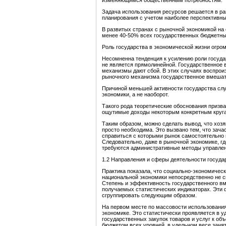
изменяющимся общественным потребностям.
Задача использования ресурсов решается в ра
планирования с учетом наиболее перспективны
В развитых странах с рыночной экономикой на
менее 40-50% всех государственных бюджетны
Роль государства в экономической жизни огром
Несомненна тенденция к усилению роли госуда
не является прямолинейной. Государственное 
механизмы дают сбой. В этих случаях воспрои
рыночного механизма государственное вмешат
Причиной меньшей активности государства сл
экономики, а не наоборот.
Такого рода теоретические обоснования призв
ощутимые доходы некоторым конкретным круг
Таким образом, можно сделать вывод, что хоз
просто необходима. Это вызвано тем, что зача
справиться с которыми рынок самостоятельно 
Следовательно, даже в рыночной экономике, г
требуются административные методы управлен
1.2 Направления и сферы деятельности госуда
Практика показала, что социально-экономичес
национальной экономики непосредственно не с
Степень и эффективность государственного вм
получаемых статистических индикаторах. Эти
сгруппировать следующим образом.
На первом месте по массовости использования 
экономике. Это статистически проявляется в у
государственных закупок товаров и услуг к о
бюджетом всех уровней, в удельном весе заня