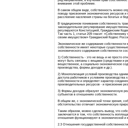
ряд направлений, в изучении прав собственнос
внимание этой проблеме.
В самом общем виде, собственность можно оп
поводу присвоения экономических ресурсов и 
расслоение населения страны на богатых и бе
В традиционном понимании собственность трак
законодательное регулирование имущественны
регулируются Конституцией, Гражданским Коде
Так часть 1, статьи 209 гласит: «Собственник
своим имуществом» Гражданский Кодекс Российс
Экономическое же содержание собственности 
собственности имеет некоторые существенные 
экономического содержания собственности сос
1) Собственность - это не вещь и не просто о
могут быть связаны с вещами (средствами и р
вещественное, а социально-экономическое со
производства, формы доходов и др.).
2) Монополизация условий производства одним
доступа работников к условиям производства 
собственности и определяет характер соединен
производительных ресурсов - и присвоение рез
3) Формы доходов образуют экономическую ре
субъектов в отношениях собственности.
В общем же, с экономической точки зрения, соб
обстоятельство отличает экономическую приро
Таким образом, можно сделать вывод, что собс
заключается в том, что собственность воплоща
отношения функционируют в экономической и 
2.3 Отношения государственной собственности