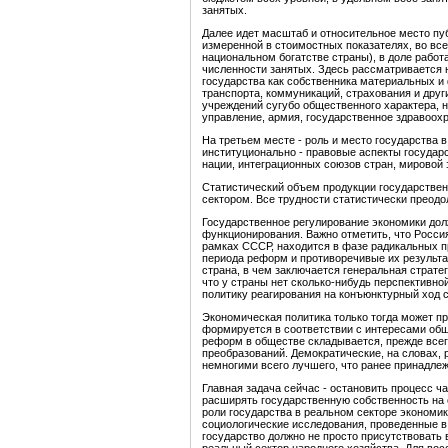
занятых.
Далее идет масштаб и относительное место п
измеренной в стоимостных показателях, во все
национальном богатстве страны), в доле рабо
численности занятых. Здесь рассматривается
государства как собственника материальных и
транспорта, коммуникаций, страхования и други
учреждений сугубо общественного характера, 
управление, армия, государственное здравоохра
На третьем месте - роль и место государства 
институционально - правовые аспекты государс
нации, интеграционных союзов стран, мировой 
Статистический объем продукции государствен
сектором. Все трудности статистически преодо
Государственное регулирование экономики дол
функционирования. Важно отметить, что Россия
рамках СССР, находится в фазе радикальных 
периода реформ и противоречивые их результат
страна, в чем заключается генеральная страте
что у страны нет сколько-нибудь перспективно
политику реагирования на конъюнктурный ход с
Экономическая политика только тогда может пр
формируется в соответствии с интересами об
реформ в обществе складывается, прежде всег
преобразований. Демократические, на словах,
немногими всего лучшего, что ранее принадле
Главная задача сейчас - остановить процесс ч
расширять государственную собственность на 
роли государства в реальном секторе экономи
социологические исследования, проведенные в
государство должно не просто присутствовать 