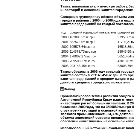
Также, выполняя аналитическую работу, б
инвестиций в основной капитал городских
Совершив группировку общего объема инве
города и районы с 2000 по 2006года я наш
капитал предприятий на каждый показател
год
средний городской показатель
средний р
2000
49200,55тыс.грн
9795,86тыс
2001
83257,00тыс.грн
11706,21ты
2002
105573,64тыс.грн
16518,36т
2003
114879,73тыс.грн
29948,50т
2004
178002,27тыс.грн
36510,64т
2005
209508,27тыс.грн
43013,07т
2006
293146,45тыс.грн
63003,79т
Таким образом, в 2006году средний городс
капитал составил 293146,45тыс.грн, в то в
капитал предприятий в среднем каждого рай
данного среднего городского показателя.
Вывод
Проанализировав темпы развития общего о
Автономной Республики Крым надо отметит
инвестиций растет большими темпами. В 200
базисного 2000года, что на 3899889тыс.гр
структуре инвестиций в основной капитал 
являются промышленность 24,39%,деятельно
объемы инвестиций освоены предприятиями
обеспечен инвестициями на основной капи
Использованный источник начальных табл