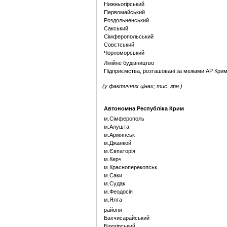
Нижньогірський
Первомайський
Роздольненський
Сакський
Сімферопольський
Совєтський
Чорноморський
Лінійне будівництво
Підприємства, розташовані за межами АР Кри
(у фактичних цінах; тис. грн.)
Автономна Республіка Крим
м.Сімферополь
м.Алушта
м.Армянськ
м.Джанкой
м.Євпаторія
м.Керч
м.Красноперекопськ
м.Саки
м.Судак
м.Феодосія
м.Ялта
райони
Бахчисарайський
Білогірський