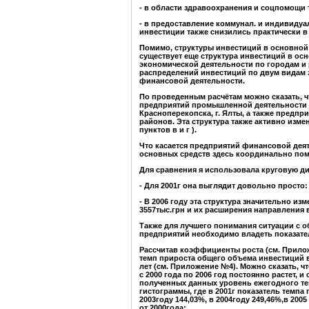
- в области здравоохранения и соцпомощи 
- в предоставление коммунал. и индивидуал
инвестиции также снизились практически в д
Помимо, структуры инвестиций в основной
существует еще структура инвестиций в ос
экономической деятельности по городам и 
распределений инвестиций по двум видам 
финансовой деятельности.
По проведенным расчётам можно сказать, ч
предприятий промышленной деятельности о
Красноперекопска, г. Ялты, а также предп
районов. Эта структура также активно изме
пунктов в и г ).
Что касается предприятий финансовой деяте
основных средств здесь координально пом
Для сравнения я использовала круговую д
- Для 2001г она выглядит довольно просто:
- В 2006 году эта структура значительно из
3557тыс.грн и их расширения направления 
Также для лучшего понимания ситуации с 
предприятий необходимо владеть показате
Рассчитав коэффициенты роста (см. Прилож
темп прироста общего объема инвестиций 
лет (см. Приложение №4). Можно сказать, 
с 2000 года по 2006 год постоянно растет, и
полученных данных уровень ежегодного те
гистограммы, где в 2001г показатель темпа п
2003году 144,03%, в 2004году 249,46%,в 2005
от 2000года: