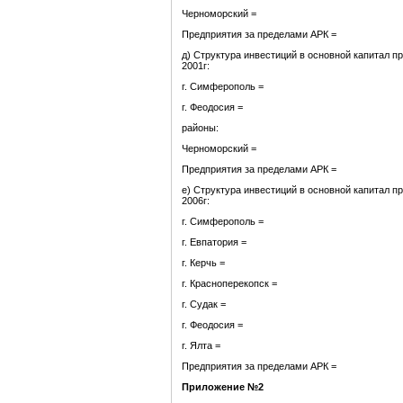
Черноморский =
Предприятия за пределами АРК =
д) Структура инвестиций в основной капитал п
2001г:
г. Симферополь =
г. Феодосия =
районы:
Черноморский =
Предприятия за пределами АРК =
е) Структура инвестиций в основной капитал п
2006г:
г. Симферополь =
г. Евпатория =
г. Керчь =
г. Красноперекопск =
г. Судак =
г. Феодосия =
г. Ялта =
Предприятия за пределами АРК =
Приложение №2