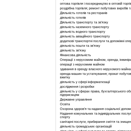
оптова торгівля і посередництво в оптовій торгів
роздрібна торгівля; ремонт побутових виробів 
Діяльність готелів та ресторанів
діяльність готелів
Діяльність транспорту та зв'язку
діяльність наземного транспорту
діяльність водного транспорту
діяльність авіаційного транспорту
додаткові транспортні послуги та допоміжні опе
діяльність пошти та зв'язку
діяльність зв'язку
Фінансова діяльність
Операції з нерухомим майном, оренда, інжинір
операції з нерухомим майном
здавання в оренду власного нерухомого майна
оренда машин та устаткування; прокат побутов
вжитку
діяльність у сфері інформатизації
дослідження і розробки
діяльність у сферах права, бухгалтерського обл
підприємцям
Державне управління
Освіта
Охорона здоров'я та надання соціальної допом
Надання комунальних та індивідуальних послуг;
спорту
санітарні послуги, прибирання сміття та знищен
діяльність громадських організацій