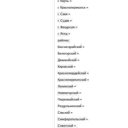
г. Керчь =
г. Красноперекопск =
г. Саки =
г. Судак =
г. Феодосия =
г. Ялта =
районы:
Бахчисарайский =
Белогорский =
Джанкойский =
Кировский =
Красногвардейский =
Красноперекопский =
Ленинский =
Нижнегорский =
Первомайский =
Раздольненский =
Сакский =
Симферопольский =
Советский =