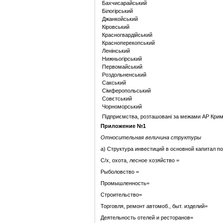
Бахчисарайський
Білогірський
Джанкойський
Кіровський
Красногвардійський
Красноперекопський
Ленінський
Нижньогірський
Первомайський
Роздольненський
Сакський
Сімферопольський
Совєтський
Чорноморський
Підприємства, розташовані за межами АР Кри
Приложение №1
Относительная величина структуры
a) Структура инвестиций в основной капитал п
С/х, охота, лесное хозяйство =
Рыболовство =
Промышленность=
Строительство=
Торговля, ремонт автомоб., быт. изделий=
Деятельность отелей и ресторанов=