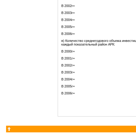
В 2002г=
В 2003г=
В 2004г=
В 2005г=
В 2006г=
в) Количество среднегодового объема инвестиц
каждый показательный район АРК:
В 2000г=
В 2001г=
В 2002г=
В 2003г=
В 2004г=
В 2005г=
В 2006г=