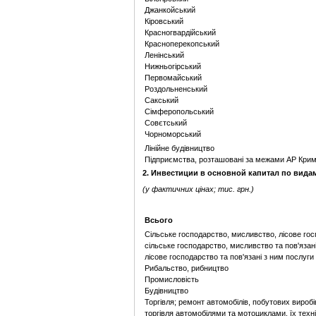
Джанкойський
Кіровський
Красногвардійський
Красноперекопський
Ленінський
Нижньогірський
Первомайський
Роздольненський
Сакський
Сімферопольський
Совєтський
Чорноморський
Лінійне будівництво
Підприємства, розташовані за межами АР Кри
2. Инвестиции в основной капитал по вида
(у фактичних цінах; тис. грн.)
Всього
Сільське господарство, мисливство, лісове го
сільське господарство, мисливство та пов'язан
лісове господарство та пов'язані з ним послуги
Рибальство, рибництво
Промисловість
Будівництво
Торгівля; ремонт автомобілів, побутових вироб
торгівля автомобілями та мотоциклами, їх тех