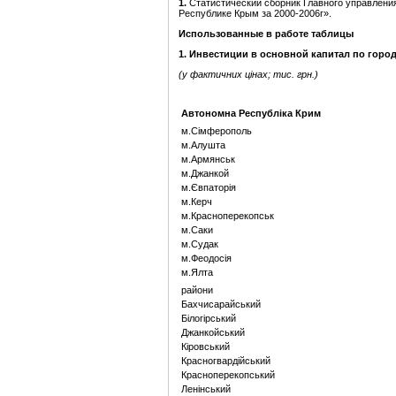
1.
Статистический сборник Главного управлени
Республике Крым за 2000-2006г».
Использованные в работе таблицы
1. Инвестиции в основной капитал по горо
(у фактичних цінах; тис. грн.)
Автономна Республіка Крим
м.Сімферополь
м.Алушта
м.Армянськ
м.Джанкой
м.Євпаторія
м.Керч
м.Красноперекопськ
м.Саки
м.Судак
м.Феодосія
м.Ялта
райони
Бахчисарайський
Білогірський
Джанкойський
Кіровський
Красногвардійський
Красноперекопський
Ленінський