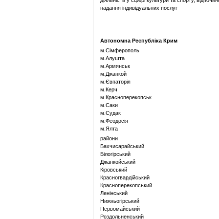
діяльність у сфері культури та спорту, відпочин
надання індивідуальних послуг
Автономна Республіка Крим
м.Сімферополь
м.Алушта
м.Армянськ
м.Джанкой
м.Євпаторія
м.Керч
м.Красноперекопськ
м.Саки
м.Судак
м.Феодосія
м.Ялта
райони
Бахчисарайський
Білогірський
Джанкойський
Кіровський
Красногвардійський
Красноперекопський
Ленінський
Нижньогірський
Первомайський
Роздольненський