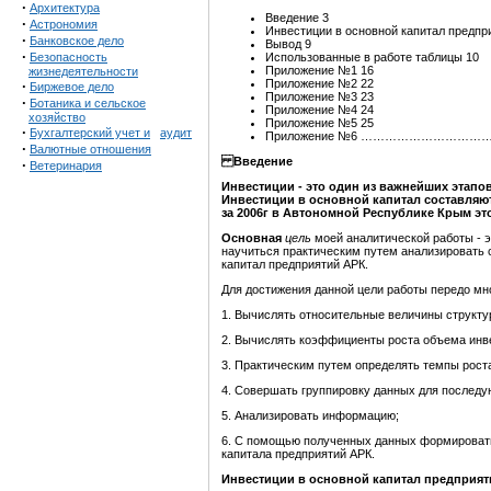
·
Архитектура
Введение 3
·
Астрономия
Инвестиции в основной капитал предпр
·
Банковское дело
Вывод 9
·
Безопасность
Использованные в работе таблицы 10
Приложение №1 16
жизнедеятельности
Приложение №2 22
·
Биржевое дело
Приложение №3 23
·
Ботаника и сельское
Приложение №4 24
хозяйство
Приложение №5 25
·
Бухгалтерский учет и
аудит
Приложение №6 ……………………
·
Валютные отношения
Введение
·
Ветеринария
Инвестиции - это один из важнейших этапо
Инвестиции в основной капитал составляю
за 2006г в Автономной Республике Крым это
Основная
цель
моей аналитической работы - 
научиться практическим путем анализировать 
капитал предприятий АРК.
Для достижения данной цели работы передо м
1. Вычислять относительные величины структу
2. Вычислять коэффициенты роста объема инв
3. Практическим путем определять темпы роста
4. Совершать группировку данных для послед
5. Анализировать информацию;
6. С помощью полученных данных формировать
капитала предприятий АРК.
Инвестиции в основной капитал предприят