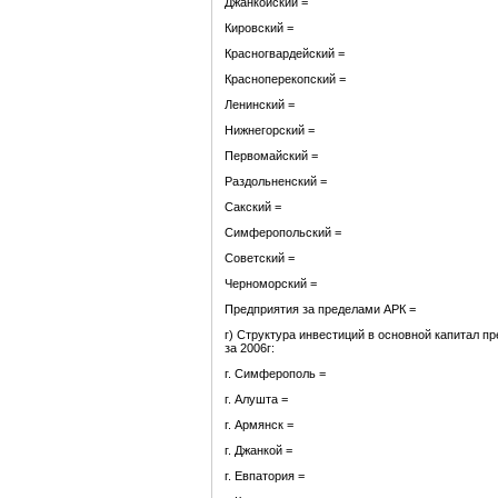
Джанкойский =
Кировский =
Красногвардейский =
Красноперекопский =
Ленинский =
Нижнегорский =
Первомайский =
Раздольненский =
Сакский =
Симферопольский =
Советский =
Черноморский =
Предприятия за пределами АРК =
г) Структура инвестиций в основной капитал 
за 2006г:
г. Симферополь =
г. Алушта =
г. Армянск =
г. Джанкой =
г. Евпатория =