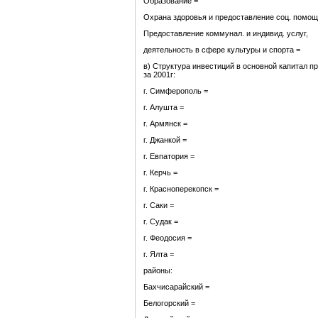
Образование =
Охрана здоровья и предоставление соц. помо
Предоставление коммунал. и индивид. услуг,
деятельность в сфере культуры и спорта =
в) Структура инвестиций в основной капитал 
за 2001г:
г. Симферополь =
г. Алушта =
г. Армянск =
г. Джанкой =
г. Евпатория =
г. Керчь =
г. Красноперекопск =
г. Саки =
г. Судак =
г. Феодосия =
г. Ялта =
районы:
Бахчисарайский =
Белогорский =