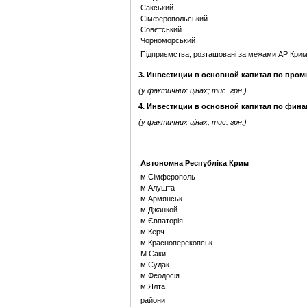
Сакський
Сімферопольський
Совєтський
Чорноморський
Підприємства, розташовані за межами АР Кри
3. Инвестиции в основной капитал по про
(у фактичних цінах; тис. грн.)
4. Инвестиции в основной капитал по фина
(у фактичних цінах; тис. грн.)
Автономна Республіка Крим
м.Сімферополь
м.Алушта
м.Армянськ
м.Джанкой
м.Євпаторія
м.Керч
м.Красноперекопськ
М.Саки
м.Судак
м.Феодосія
м.Ялта
райони