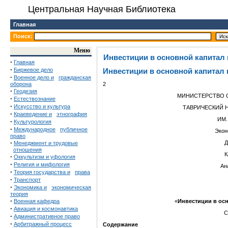
Центральная Научная Библиотека
Главная
Поиск:
Меню
Инвестиции в основной капитал
·
Главная
·
Биржевое дело
Инвестиции в основной капитал
·
Военное дело и
гражданская
оборона
2
·
Геодезия
МИНИСТЕРСТВО О
·
Естествознание
·
Искусство и культура
ТАВРИЧЕСКИЙ 
·
Краеведение и
этнография
ИМ.
·
Культурология
·
Международное
публичное
Экон
право
·
Д
Менеджмент и трудовые
отношения
К
·
Оккультизм и уфология
·
Религия и мифология
Ан
·
Теория государства и
права
·
Транспорт
·
Экономика и
экономическая
теория
·
Военная кафедра
«
Инвестиции в ос
·
Авиация и космонавтика
С
·
Административное право
·
Арбитражный процесс
Содержание