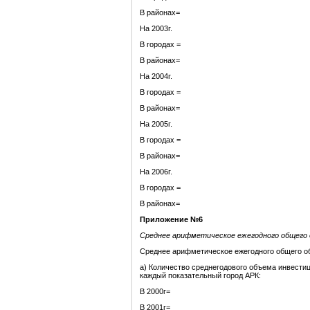
В районах=
На 2003г.
В городах =
В районах=
На 2004г.
В городах =
В районах=
На 2005г.
В городах =
В районах=
На 2006г.
В городах =
В районах=
Приложение №6
Среднее арифметическое ежегодного общего
Среднее арифметическое ежегодного общего об
а) Количество среднегодового объема инвестиц
каждый показательный город АРК:
В 2000г=
В 2001г=