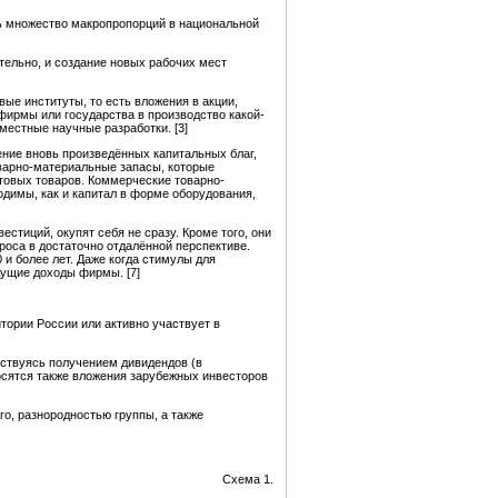
ть множество макропропорций в национальной
тельно, и создание новых рабочих мест
е институты, то есть вложения в акции,
фирмы или государства в производство какой-
местные научные разработки. [3]
ение вновь произведённых капитальных благ,
оварно-материальные запасы, которые
товых товаров. Коммерческие товарно-
димы, как и капитал в форме оборудования,
естиций, окупят себя не сразу. Кроме того, они
оса в достаточно отдалённой перспективе.
 и более лет. Даже когда стимулы для
дущие доходы фирмы. [7]
тории России или активно участвует в
ьствуясь получением дивидендов (в
осятся также вложения зарубежных инвесторов
го, разнородностью группы, а также
Схема 1.