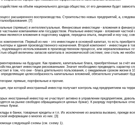
оздействие на объём национального дохода общества; от его динамики будет зависе
оцесс расширенного воспроизводства. Строительство новых предприятий, а, следова
талообразования. [7]
альные (прямые) и интеллектуальные. Финансовые инвестиции - вложения в финансовы
е частными компаниями или государством. Реальные инвестиции - вложения частной 
ми являются вложения в подготовку кадров, передача опыта, лицензий и ноу-хау, сов
х компонентов. Первый из них - это инвестиции в основной капитал, то есть приобрет
пьютеры и здания производственного назначения. Второй компонент - инвестиции в т
, подлежащего использованию в производственном процессе, или нереализованных го
тью общей величины запасов капитала в экономической системе; они столь же необхо
ориентированы на будущее. Как правило, капитальные блага, приобретённые за счёт инв
ойства делает инвестиции рискованными. Значит необходимо предвидеть характер спр
тоит в том, что они - блага длительного пользования, с ожидаемым сроком жизни в 10
, определяющие целесообразность капитальных вложений, обязательно учитывают бу
тегории: прямые, портфельные и прочие.
ия, при которой иностранный инвестор получает контроль над предприятием на терри
торых иностранный инвестор не участвует активно в управлении предприятием, довол
одятся на рынке свободно обращающихся ценных бумаг). К разряду портфельных отн
нных бумаг.
клады в банки, товарные кредиты и т.п. Их исключение из анализа вызвано, прежде все
кой информации о многих из них. [3]
помощи следующей схемы (см. схему 1).