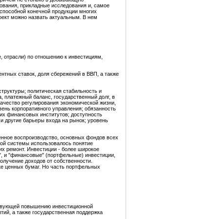
дования, прикладные исследования и, самое
оспособной конечной продукции многих
оект можно назвать актуальным. В нем
, отрасли) по отношению к инвестициям,
нтных ставок, доля сбережений в ВВП, а также
структуры; политическая стабильность и
 платежный баланс, государственный долг, в
качество регулирования экономической жизни,
вень корпоративного управления; обязанность
гих финансовых институтов; доступность
и другие барьеры входа на рынок; уровень
енное воспроизводство, основных фондов всех
вой системы использовалось понятие
их ремонт. Инвестиции - более широкое
, и "финансовые" (портфельные) инвестиции,
получение доходов от собственности.
ке ценных бумаг. Но часть портфельных
бствующей повышению инвестиционной
тий, а также государственная поддержка