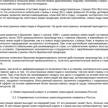
ого капитала в большой мере способствовал дальнейшему подъему экономики страны 
тоспособного экспортного потенциала.
в подъеме экономики отчетливо видна и в новых индустриальных странах Юго-Восточн
в эти относительно небольшие страны к концу 80-х годов превысил 20 млрд. долларо
зации: развитие импортозамещающих отраслей (60-е годы), создание экспортного пот
ьтате по производству некоторых видов продукции, включая наукоемкие, новые индуст
ли иностранные инвестиции в Индонезии. На долю иностранных вложений приходится 
оем развитии и Бразилия. Здесь к началу 1990 г. сумма прямых инвестиций составила
илось около ЗО% промышленного производства и, главным образом, в важнейших его
ных инвестиций в Бразилии, как и в новых индустриальных странах Азии, в первую о
ельного наращивания экспортного потенциала. При этом крупнейшее южноамериканск
но становится кабальными для развивающихся стран, а к привлечению прямых иност
 условиях. Одновременно экономическое сотрудничество с зарубежными корпорация
енные каналы и рынки сбыта бразильской продукции.
капитала позволило Бразилии модернизировать многие действующие производства, а т
технология, аэрокосмическая промышленность, получить дополнительный приток в стр
га.
траны, при всей их дифференциации по возможностям и условиям экономического раз
лавное здесь в том, что иностранные инвестиции в экономику той или иной страны ст
вития. При этом было бы неоправданно сводить все дело к созданию на основе иностр
нь важно. Но еще важнее роль таких инвестиций как фактора, активизирующего включе
ного, трудового потенциала. Иностранный капитал, органично соединяясь с национал
й эффект на основе применения более прогрессивных средств труда, повышения ква
есурсов. [8]
2.
Инвестиционный климат в условиях переходной экономики России.
2.1.
Современное состояние инвестиционного климата в России.
настоящее время выходит на передний план. От его решения, может быть, больше чем
ики. В настоящее время инвестиционный климат в стране весьма неблагоприятен: пр