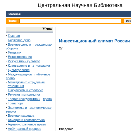
Центральная Научная Библиотека
Главная
Поиск:
Меню
·
Главная
·
Биржевое дело
Инвестиционный климат России
·
Военное дело и
гражданская
оборона
27
·
Геодезия
·
Естествознание
·
Искусство и культура
·
Краеведение и
этнография
·
Культурология
·
Международное
публичное
право
·
Менеджмент и трудовые
отношения
·
Оккультизм и уфология
·
Религия и мифология
·
Теория государства и
права
·
Транспорт
·
Экономика и
экономическая
теория
·
Военная кафедра
·
Авиация и космонавтика
·
Административное право
·
Арбитражный процесс
Введение……………………………………………