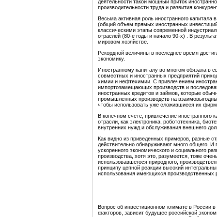
деятельности такой мощный приток иностранн
производительности труда и развития конкурен
Весьма активная роль иностранного капитала 
(общий объем прямых иностранных инвестиций 
классическими этапы современной индустриали
отраслей (80-е годы и начало 90-х) . В резул
мировом хозяйстве.
Рекордной величины в последнее время достиг
экономику.
Иностранному капиталу во многом обязана в св
совместных и иностранных предприятий приход
химии и нефтехимии. С привлечением иностран
импортозамещающих производств и последоват
иностранных кредитов и займов, которые обыч
промышленных производств на взаимовыгодных
чтобы использовать уже сложившиеся их фирм
В конечном счете, привлечение иностранного 
отрасли, как электроника, робототехника, био
внутренних нужд и обслуживания внешнего дол
Как видно из приведенных примеров, разные с
действительно обнаруживают много общего. И г
ускоренного экономического и социального раз
производства, хотя это, разумеется, тоже оче
использовавшегося природного, производствен
принципу цепной реакции высокий интегральны
использования имеющихся производственных р
Вопрос об инвестиционном климате в России в 
факторов, зависит будущее российской эконом