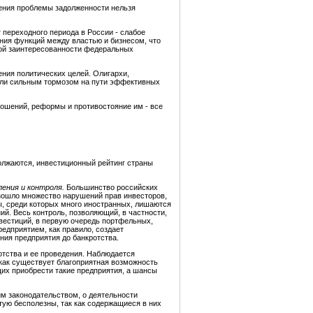
шения проблемы задолженности нельзя
переходного периода в России - слабое
ения функций между властью и бизнесом, что
ной заинтересованности федеральных
ения политических целей. Олигархи,
тали сильным тормозом на пути эффективных
ношений, реформы и противостояние им - все
должаются, инвестиционный рейтинг страны
ения и контроля.
Большинство российских
изошло множество нарушений прав инвесторов,
ы, среди которых много иностранных, лишаются
й. Весь контроль, позволяющий, в частности,
вестиций, в первую очередь портфельных,
едприятием, как правило, создает
ия предприятия до банкротства.
отства и ее проведения. Наблюдается
 как существует благоприятная возможность
щих приобрести такие предприятия, а шансы
 законодательством, о деятельности
тую бесполезны, так как содержащиеся в них