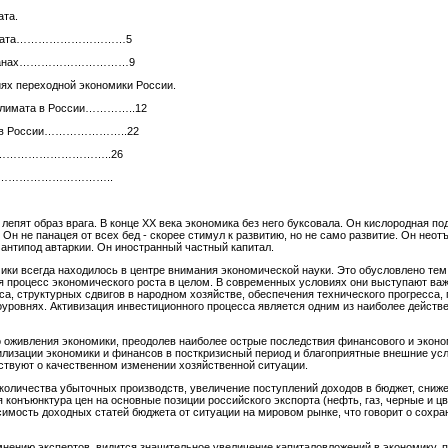
ата.
го климата…………………………5
ых странах…………………………9
иях переходной экономики России.
о климата в России…………..12
ата в России…………………..22
…………………………..26
………………………………..
о лепят образ врага. В конце ХХ века экономика без него буксовала. Он кислородная по
Он не панацея от всех бед - скорее стимул к развитию, но не само развитие. Он нео
 антипод автаркии. Он иностранный частный капитал.
ки всегда находилось в центре внимания экономической науки. Это обусловлено тем
я процесс экономического роста в целом. В современных условиях они выступают в
са, структурных сдвигов в народном хозяйстве, обеспечения технического прогресса
роуровнях. Активизация инвестиционного процесса является одним из наиболее дейс
го оживления экономики, преодолев наиболее острые последствия финансового и эконо
илизации экономики и финансов в посткризисный период и благоприятные внешние усл
ьствуют о качественном изменении хозяйственной ситуации.
количества убыточных производств, увеличение поступлений доходов в бюджет, сниж
 конъюнктура цен на основные позиции российского экспорта (нефть, газ, черные и цв
имость доходных статей бюджета от ситуации на мировом рынке, что говорит о сохра
мнению экспертов, видится значительное увеличение капиталовложений в экономику,