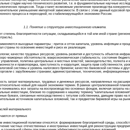
альные стадии научно-технического развития, т.е. в фундаментальные научные иссле
нологических процессов. Тогда станет возможным увеличение производства конкурент
начительное уменьшение импортной зависимости. В связи с этим данный курсовой пр
онного процесса в переходной, но стабилизирующейся экономике России.
1.1.
Понятие и структура инвестиционного климата.
т степень благоприятности ситуации, складывающейся в той или иной стране (регионе
отрасль).
именяются выходные параметры - приток и отток капитала, уровень инфляции и проце
л страны по освоению инвестиций и риск их реализации.
ологии; качество трудовых ресурсов; уровень развития и доступность объектов инфра
форс-мажорных обстоятельств; макроэкономическая стабильность: состояние бюджета,
 управления, политика центральных и местных властей; законодательство, полнота и 
конности и правопорядка, преступность и коррупция; защита прав собственности, уро
алоговой системы и уровень налогового бремени; качество банковской системы и дру
 торговли с зарубежными странами; административные, технические, информационные 
ность затрат материальных, трудовых и денежных ресурсов, направленных на расшир
 - относительно новый для нашей экономики термин. В рамках централизованной плано
и понимались все затраты на воспроизводство основных фондов, включая затраты на 
альные инвестиции, близкие по содержанию к нашему термину "капитальные вложения"
ценные бумаги, связанные непосредственно с титулом собственника, дающим право на 
нительным источником капитальных вложений, так и предметом биржевой игры на рын
раслей материального
ичаются от прямых
чам инвестиционной политики относятся: формирование благоприятной среды, спосо
ечение частных отечественных и иностранных инвестиций для реконструкции предприя
 и социальной сферы при повышении эффективности капитальных вложений.