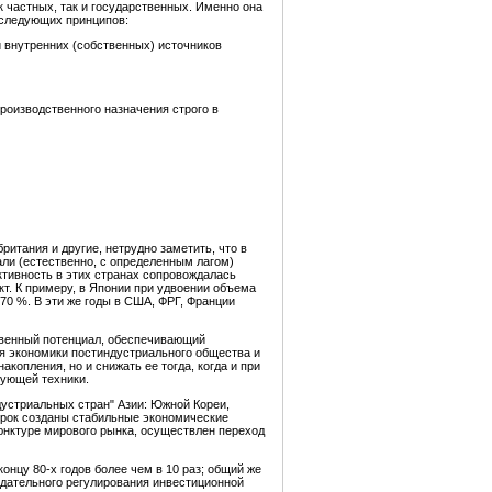
к частных, так и государственных. Именно она
 следующих принципов:
 внутренних (собственных) источников
оизводственного назначения строго в
итания и другие, нетрудно заметить, что в
али (естественно, с определенным лагом)
ктивность в этих странах сопровождалась
т. К примеру, в Японии при удвоении объема
70 %. В эти же годы в США, ФРГ, Франции
ственный потенциал, обеспечивающий
я экономики постиндустриального общества и
копления, но и снижать ее тогда, когда и при
рующей техники.
устриальных стран" Азии: Южной Кореи,
й срок созданы стабильные экономические
нктуре мирового рынка, осуществлен переход
онцу 80-х годов более чем в 10 раз; общий же
одательного регулирования инвестиционной