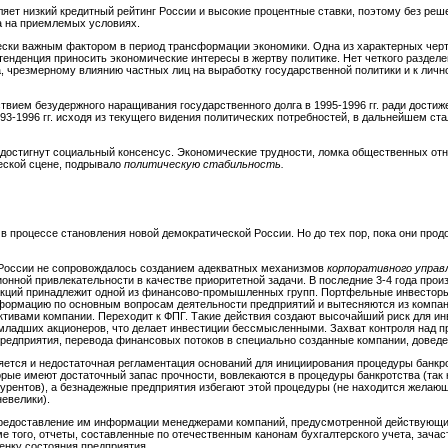
ляет низкий кредитный рейтинг России и высокие процентные ставки, поэтому без ре
а на приемлемых условиях.
ески важным фактором в период трансформации экономики. Одна из характерных черт 
тенденция приносить экономические интересы в жертву политике. Нет четкого раздел
а, чрезмерному влиянию частных лиц на выработку государственной политики и к лич
твием безудержного наращивания государственного долга в 1995-1996 гг. ради достиж
93-1996 гг. исходя из текущего видения политических потребностей, в дальнейшем с
л достигнут социальный консенсус. Экономические трудности, ломка общественных от
еской сцене, подрывало
политическую стабильность.
в процессе становления новой демократической России. Но до тех пор, пока они про
 России не сопровождалось созданием адекватных механизмов
корпоративного управл
онной привлекательности в качестве приоритетной задачи. В последние 3-4 года про
 акций принадлежит одной из финансово-промышленных групп. Портфельные инвестор
формацию по основным вопросам деятельности предприятий и вытесняются из компани
ивами компании. Переходит к ФПГ. Такие действия создают высочайший риск для ин
младших акционеров, что делает инвестиции бессмысленными. Захват контроля над пр
едприятия, перевода финансовых потоков в специально созданные компании, доведен
яется и недостаточная регламентация оснований для инициирования процедуры банкр
орые имеют достаточный запас прочности, вовлекаются в процедуры банкротства (так
курентов), а безнадежные предприятия избегают этой процедуры (не находится желаю
невелики).
редоставление им информации менеджерами компаний, предусмотренной действующим
е того, отчеты, составленные по отечественным канонам бухгалтерского учета, зачас
енку состояния предприятия.