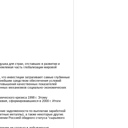
душка для стран, отставших в развитии и
тъемлемая часть глобализации мировой
, что инвестиции затрагивают самые глубинные
ажнейшим средством обеспечения условий
, повышения качественных показателей
твенных механизмов социально-экономических
мического кризиса 1998 г. Этому
овия, сформировавшиеся в 2000 г. Итоги
ение задолженности по выплатам заработной
етные металлы), а также некоторые другие.
нении Россией обидного статуса “сырьевого
 причем не столько в добывающую