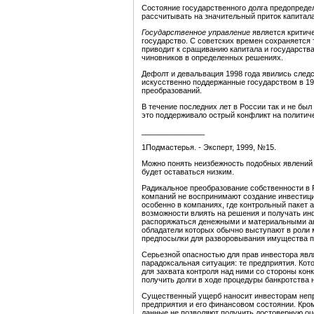
Состояние государственного долга предопреде
рассчитывать на значительный приток капитал
Государственное управление
является критич
государство. С советских времен сохраняется 
приводит к сращиванию капитала и государств
чиновников в определенных решениях.
Дефолт и девальвация 1998 года явились следс
искусственно поддержанные государством в 19
преобразований.
В течение последних лет в России так и не бы
это поддерживало острый конфликт на политич
_______________
1Подмастерья. - Эксперт, 1999, №15.
Можно понять неизбежность подобных явлений 
будет оставаться низким.
Радикальное преобразование собственности в
компаний не воспринимают создание инвестици
особенно в компаниях, где контрольный пакет
возможности влиять на решения и получать ин
распоряжаться денежными и материальными акт
обладатели которых обычно выступают в роли 
предпосылки для разворовывания имущества пр
Серьезной опасностью для прав инвестора явл
парадоксальная ситуация: те предприятия. Кот
для захвата контроля над ними со стороны кон
получить долги в ходе процедуры банкротства 
Существенный ущерб наносит инвесторам неп
предприятия и его финансовом состоянии. Кром
данные не позволяют получить достоверную оц