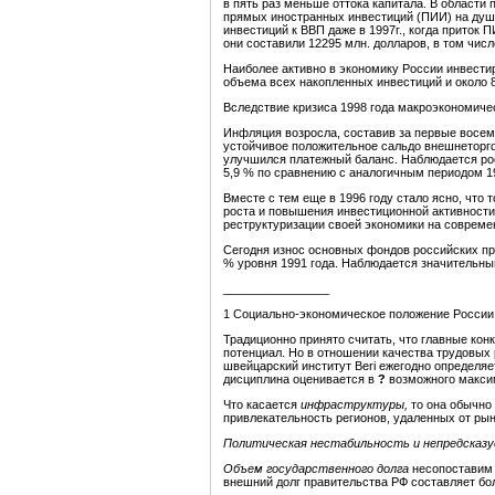
в пять раз меньше оттока капитала. В области
прямых иностранных инвестиций (ПИИ) на душу
инвестиций к ВВП даже в 1997г., когда приток
они составили 12295 млн. долларов, в том числ
Наиболее активно в экономику России инвести
объема всех накопленных инвестиций и около 
Вследствие кризиса 1998 года макроэкономиче
Инфляция возросла, составив за первые восем
устойчивое положительное сальдо внешнеторгово
улучшился платежный баланс. Наблюдается рост
5,9 % по сравнению с аналогичным периодом 19
Вместе с тем еще в 1996 году стало ясно, что
роста и повышения инвестиционной активности
реструктуризации своей экономики на современн
Сегодня износ основных фондов российских пре
% уровня 1991 года. Наблюдается значительный 
________________
1 Социально-экономическое положение России. Я
Традиционно принято считать, что главные ко
потенциал. Но в отношении качества трудовых
швейцарский институт Beri ежегодно определяе
дисциплина оценивается в
?
возможного макси
Что касается
инфраструктуры,
то она обычно
привлекательность регионов, удаленных от ры
Политическая нестабильность и непредсказ
Объем государственного долга
несопоставим 
внешний долг правительства РФ составляет бол