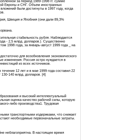
опленной за период 1989-1998 гг. сумме
ной Европы и СНГ. Объем иностранных
вложений были достигнуты в 1997 году, когда
ов.
рия, Швеция и Япо6ния (они дали 89,3%
сорвана.
сительная стабильность рубля. Наблюдается
ода - 2,5 млрд. долларов.). Существенно
ом 1998 года, за январь-август 1999 года _ на
недостаточно для возобновления экономического
ые изменения. Россия остро нуждается в
инвестиций из всех источников.
течение 12 лет и в мае 1999 года составил 22
130-140 млрд. долларов. [4]
образования и высокий интеллектуальный
льная оценка качество рабочей силы, которую
какого-либо производства1. Трудовая
ьными транспортными издержками, что снижает
растают необходимые первоначальные затраты.
йне неблагоприятна. В настоящее время