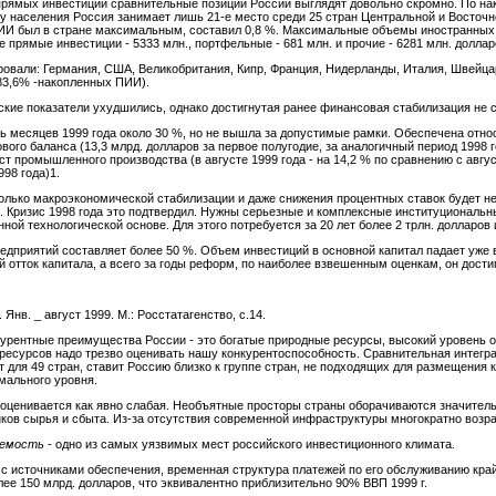
 прямых инвестиций сравнительные позиции России выглядят довольно скромно. По нак
 населения Россия занимает лишь 21-е место среди 25 стран Центральной и Восточ
 ПИИ был в стране максимальным, составил 0,8 %. Максимальные объемы иностранных 
е прямые инвестиции - 5333 млн., портфельные - 681 млн. и прочие - 6281 млн. доллар
ровали: Германия, США, Великобритания, Кипр, Франция, Нидерланды, Италия, Швейца
83,6% -накопленных ПИИ).
ские показатели ухудшились, однако достигнутая ранее финансовая стабилизация не 
ь месяцев 1999 года около 30 %, но не вышла за допустимые рамки. Обеспечена отно
го баланса (13,3 млрд. долларов за первое полугодие, за аналогичный период 1998 г
 промышленного производства (в августе 1999 года - на 14,2 % по сравнению с август
98 года)1.
 только макроэкономической стабилизации и даже снижения процентных ставок будет 
. Кризис 1998 года это подтвердил. Нужны серьезные и комплексные институциональн
ой технологической основе. Для этого потребуется за 20 лет более 2 трлн. долларов 
дприятий составляет более 50 %. Объем инвестиций в основной капитал падает уже в 
отток капитала, а всего за годы реформ, по наиболее взвешенным оценкам, он достиг 
нв. _ август 1999. М.: Росстатагенство, с.14.
нкурентные преимущества России - это богатые природные ресурсы, высокий уровень 
 ресурсов надо трезво оценивать нашу конкурентоспособность. Сравнительная интегра
т для 49 стран, ставит Россию близко к группе стран, не подходящих для размещения 
мального уровня.
 оценивается как явно слабая. Необъятные просторы страны оборачиваются значител
нков сырья и сбыта. Из-за отсутствия современной инфраструктуры многократно воз
уемость
- одно из самых уязвимых мест российского инвестиционного климата.
с источниками обеспечения, временная структура платежей по его обслуживанию кра
ее 150 млрд. долларов, что эквивалентно приблизительно 90% ВВП 1999 г.