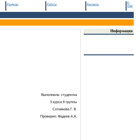
E-
Разделы
Работы
Контакты
mail
Информация
Выполнила: студентка
3 курса 8 группы
Сотникова Г. В.
Проверил: Фадеев А.А.