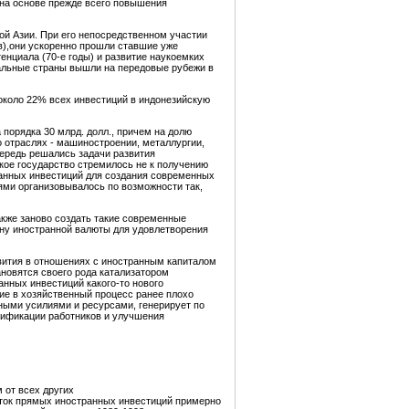
на основе прежде всего повышения
ой Азии. При его непосредственном участии
в),они ускоренно прошли ставшие уже
енциала (70-е годы) и развитие наукоемких
риальные страны вышли на передовые рубежи в
около 22% всех инвестиций в индонезийскую
 порядка 30 млрд. долл., причем на долю
 отраслях - машиностроении, металлургии,
чередь решались задачи развития
ое государство стремилось не к получению
ранных инвестиций для создания современных
ми организовывалось по возможности так,
акже заново создать такие современные
ану иностранной валюты для удовлетворения
вития в отношениях с иностранным капиталом
ановятся своего рода катализатором
анных инвестиций какого-то нового
ние в хозяйственный процесс ранее плохо
ьными усилиями и ресурсами, генерирует по
лификации работников и улучшения
 от всех других
иток прямых иностранных инвестиций примерно