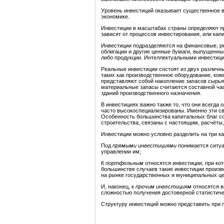
Уровень инвестиций оказывает существенное в
экономике.
Инвестиции в масштабах страны определяют пр
зависят от процессов инвестирования, или капи
Инвестиции подразделяются на финансовые, ре
облигации и другие ценные бумаги, выпущенны
либо продукции. Интеллектуальными инвестиция
Реальные инвестиции состоят из двух различны
таких как производственное оборудование, ком
представляют собой накопление запасов сырья
материальные запасы считаются составной час
зданий производственного назначения.
В инвестициях важно также то, что они всегда 
часто высокоспециализированы. Именно эти св
Особенность большинства капитальных благ сос
строительства, связаны с настоящим, расчёты
Инвестиции можно условно разделить на три ка
Под
прямыми инвестициями
понимается ситуац
управлении им;
К
портфельным
относятся инвестиции, при ко
большинстве случаев такие инвестиции произв
на рынке государственных и муниципальных це
И, наконец, к
прочим
инвестициям
относятся в
сложностью получения достоверной статистичес
Структуру инвестиций можно представить при 