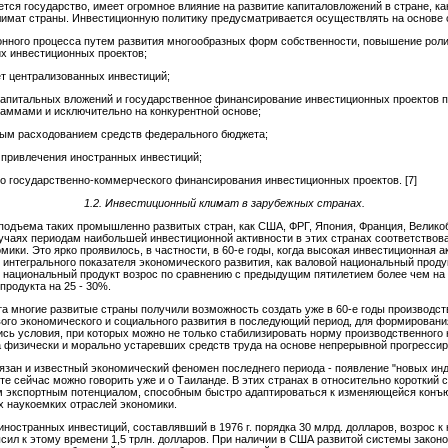
тся государство, имеет огромное влияние на развитие капиталовложений в стране, ка
имат страны. Инвестиционную политику предусматривается осуществлять на основе
нного процесса путем развития многообразных форм собственности, повышение роли
х инвестиционных проектов;
ет централизованных инвестиций;
апитальных вложений и государственное финансирование инвестиционных проектов пр
аммами и исключительно на конкурентной основе;
вым расходованием средств федерального бюджета;
 привлечения иностранных инвестиций;
о государственно-коммерческого финансирования инвестиционных проектов. [7]
1.2.
Инвестиционный климат в зарубежных странах.
одъема таких промышленно развитых стран, как США, ФРГ, Япония, Франция, Великобр
лучаях периодам наибольшей инвестиционной активности в этих странах соответствов
ки. Это ярко проявилось, в частности, в 60-е годы, когда высокая инвестиционная а
интегрального показателя экономического развития, как валовой национальный продук
й национальный продукт возрос по сравнению с предыдущим пятилетием более чем на 
продукта на 25 - 30%.
та многие развитые страны получили возможность создать уже в 60-е годы производ
ого экономического и социального развития в последующий период, для формировани
сь условия, при которых можно не только стабилизировать норму производственного на
 физически и морально устаревших средств труда на основе непрерывной прогресси
зан и известный экономический феномен последнего периода - появление "новых инд
сте сейчас можно говорить уже и о Таиланде. В этих странах в относительно коротки
м экспортным потенциалом, способным быстро адаптироваться к изменяющейся конъю
 наукоемких отраслей экономики.
странных инвестиций, составлявший в 1976 г. порядка 30 млрд. долларов, возрос к к
сил к этому времени 1,5 трлн. долларов. При наличии в США развитой системы закон