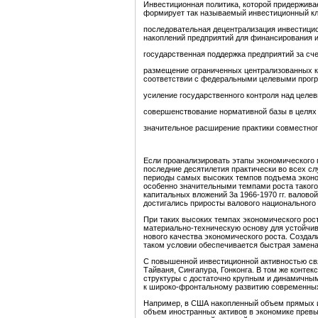
Инвестиционная политика, которой придерживае
формирует так называемый инвестиционный кл
последовательная децентрализация инвестицио
накоплений предприятий для финансирования и
государственная поддержка предприятий за сч
размещение ограниченных централизованных к
соответствии с федеральными целевыми прогр
усиление государственного контроля над целе
совершенствование нормативной базы в целях
значительное расширение практики совместног
Если проанализировать этапы экономического п
последние десятилетия практически во всех с
периоды самых высоких темпов подъема экономи
особенно значительными темпами роста такого 
капитальных вложений 3а 1966-1970 гг. валово
достигались приросты валового национального 
При таких высоких темпах экономического рос
материально-техническую основу для устойчив
нового качества экономического роста. Создали
таком условии обеспечивается быстрая замена
С повышенной инвестиционной активностью свя
Тайваня, Сингапура, Гонконга. В том же контек
структуры с достаточно крупным и динамичны
к широко-фронтальному развитию современных
Например, в США накопленный объем прямых ино
объем иностранных активов в экономике превы