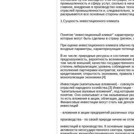
промышленность и сферу услуг, сколько в нач
главное, внедрение в производство новых тех
отраслей промышленности и, следовательно, з
раскрываются все основные стороны инвестици
1.Сущность инвестиционного климата
Понятие “инвестиционный климат” характеризуе
которые могут быть сделаны в страну (регион, 
При оценке инвестиционного климата обычно пр
входные параметры, характеризующие потенциа
В их числе: природные ресурсы и состояние эк
предсказуемость, вероятность возникновения 
том числе внешний; качество государственного
степень либерализации; уровень соблюдения за
исполнения партнерами контрактов; качество н
кредитования; открытость экономики, правила
монополизации экономики.[4]
Инвестиции (капитальные вложения) - совокуп
отраслей народного хозяйства.[3] Инвестиции
"капитальные валовые вложения", под которым
понятие. Оно охватывает и так называемые ре
то есть вложения в акции, облигации, другие 
Финансовые инвестиции могут стать как допол
инвестиций
- вложения в акции предприятий различных от
производства - по своей природе ничем не отл
инвестиций в производство. К основным зада
активности негосударственного сектора, привл
важнейших жизнеобеспечивающих производств