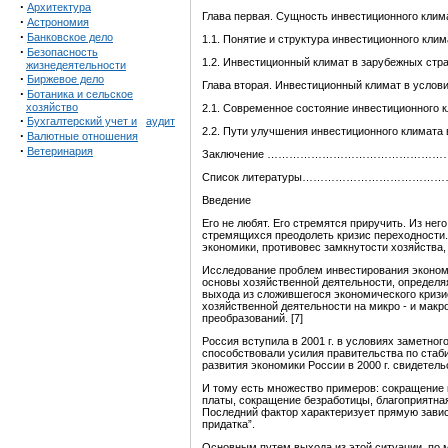
·
Архитектура
Глава первая. Сущность инвестиционного клим
·
Астрономия
·
Банковское дело
1.1. Понятие и структура инвестиционно
·
Безопасность
1.2. Инвестиционный климат в зарубежн
жизнедеятельности
·
Биржевое дело
Глава вторая. Инвестиционный климат в услов
·
Ботаника и сельское
хозяйство
2.1. Современное состояние инвестиционног
·
Бухгалтерский учет и
аудит
2.2. Пути улучшения инвестиционного клим
·
Валютные отношения
·
Ветеринария
Заключение …………………………………………
Список литературы……………………………
Введение
Его не любят. Его стремятся приручить. Из нег
стремящихся преодолеть кризис переходности. 
экономики, противовес замкнутости хозяйства,
Исследование проблем инвестирования экономи
основы хозяйственной деятельности, определя
выхода из сложившегося экономического кризи
хозяйственной деятельности на микро - и мак
преобразований. [7]
Россия вступила в 2001 г. в условиях заметно
способствовали усилия правительства по стаб
развития экономики России в 2000 г. свидетел
И тому есть множество примеров: сокращение 
платы, сокращение безработицы, благоприятная
Последний фактор характеризует прямую завис
придатка”.
Основным путем выхода из этой ситуации, по 