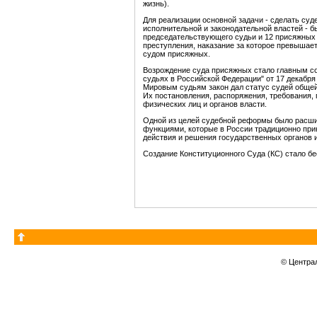
жизнь).
Для реализации основной задачи - сделать суд
исполнительной и законодательной властей - 
председательствующего судьи и 12 присяжных
преступления, наказание за которое превышае
судом присяжных.
Возрождение суда присяжных стало главным с
судьях в Российской Федерации" от 17 декабря
Мировым судьям закон дал статус судей общей
Их постановления, распоряжения, требования,
физических лиц и органов власти.
Одной из целей судебной реформы было расши
функциями, которые в России традиционно при
действия и решения государственных органов и
Создание Конституционного Суда (КС) стало б
© Центра