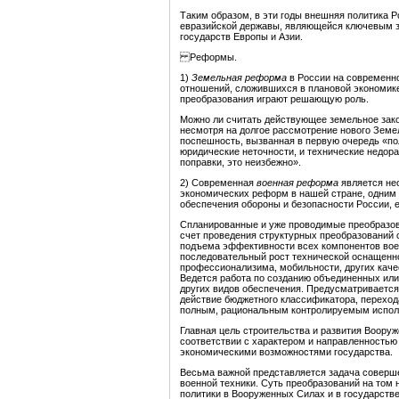
Таким образом, в эти годы внешняя политика Р
евразийской державы, являющейся ключевым з
государств Европы и Азии.
Реформы.
1)
Земельная реформа
в России на современно
отношений, сложившихся в плановой экономике
преобразования играют решающую роль.
Можно ли считать действующее земельное зак
несмотря на долгое рассмотрение нового Земел
поспешность, вызванная в первую очередь «по
юридические неточности, и технические недор
поправки, это неизбежно».
2) Современная
военная реформа
является не
экономических реформ в нашей стране, одним
обеспечения обороны и безопасности России, е
Спланированные и уже проводимые преобразов
счет проведения структурных преобразований
подъема эффективности всех компонентов воен
последовательный рост технической оснащенно
профессионализима, мобильности, других каче
Ведется работа по созданию объединенных или
других видов обеспечения. Предусматривается
действие бюджетного классификатора, переход
полным, рациональным контролируемым испол
Главная цель строительства и развития Вооруж
соответствии с характером и направленностью
экономическими возможностями государства.
Весьма важной представляется задача соверше
военной техники. Суть преобразований на том
политики в Вооруженных Силах и в государств