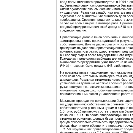
спад промышленного производства: в 1994 г. он 
гг., была инфляция, сопровождавшаяся быстры
жизни в условиях экономических и политически
ухудшилось. Реальная заработная плата в январ
задержки с ее выплатой. Увеличилась доля ра
требованиям. Средняя продолжительность жизни 
за это же время вырос в полтора раза. Произош
средний предпринимательский доход в 810 раз
среднюю пенсию.
Приватизация должна была покончить с монопо
заинтересованность производителей в результат
собственником. Долгие дискуссии о путях прив
гражданам выдавались приватизационные чеки.
приватизации, или разгосударствления предпри
бы совладельцем всего государственного имуще
Гражданам предложили выбирать для себя схему
акции своего предприятия, участвовать в чеко
(ЧИФ) - таковых было создано 646, либо продат
На практике приватизационные чеки, оказались
свои чеки сомнительным коммерсантам или от
дивидендов. Реальная стоимость чеков быстро 
установлены довольно жесткие сроки их реали
руках спекулянтов, легализировавшихся теневи
чиновников, создавших побочные коммерчески
приватизационных чеков у населения и работни
Механизм проведения приватизации был нацеле
государственную собственность с учетом того,
собственности по рыночным ценам в стране не
1,5 трлн. руб.) примерно соответствовала ба
на конец 1991 г. Но после либерализации цены 
стоимости основных фондов была проведена тол
фонда относительно стоимости предприятий бы
фонды фактически обеспечить передачу госуд
Т.О. 500 крупнейших приватизированных предп
фактически проданы за 7,2 млрд. долл. США.