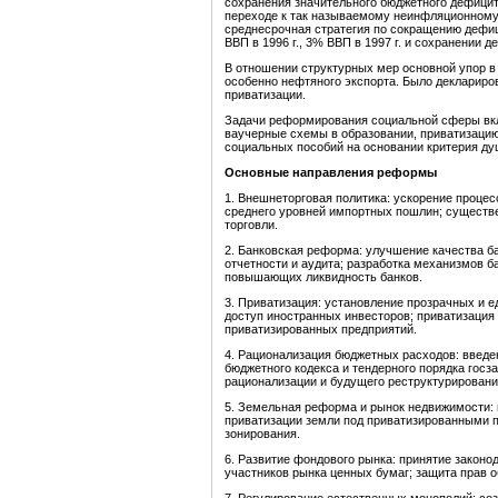
сохранения значительного бюджетного дефицит
переходе к так называемому неинфляционному
среднесрочная стратегия по сокращению дефи
ВВП в 1996 г., 3% ВВП в 1997 г. и сохранении
В отношении структурных мер основной упор в
особенно нефтяного экспорта. Было деклариро
приватизации.
Задачи реформирования социальной сферы вкл
ваучерные схемы в образовании, приватизаци
социальных пособий на основании критерия ду
Основные направления
реформы
1. Внешнеторговая политика: ускорение проце
среднего уровней импортных пошлин; существ
торговли.
2. Банковская реформа: улучшение качества б
отчетности и аудита; разработка механизмов б
повышающих ликвидность банков.
3. Приватизация: установление прозрачных и 
доступ иностранных инвесторов; приватизация
приватизированных предприятий.
4. Рационализация бюджетных расходов: введе
бюджетного кодекса и тендерного порядка госз
рационализации и будущего реструктурировани
5. Земельная реформа и рынок недвижимости:
приватизации земли под приватизированными 
зонирования.
6. Развитие фондового рынка: принятие законо
участников рынка ценных бумаг; защита прав 