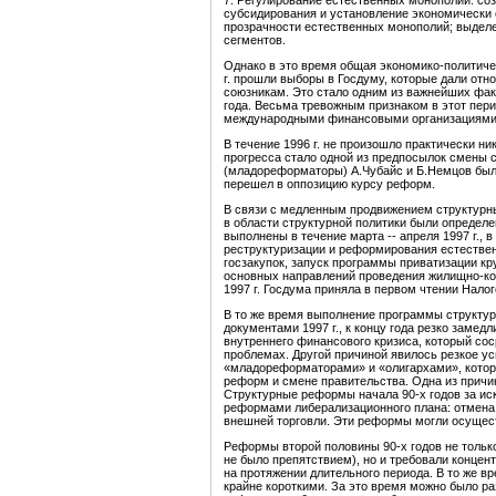
7. Регулирование естественных монополий: со
субсидирования и установление экономически
прозрачности естественных монополий; выдел
сегментов.
Однако в это время общая экономико-политиче
г. прошли выборы в Госдуму, которые дали от
союзникам. Это стало одним из важнейших фа
года. Весьма тревожным признаком в этот пер
международными финансовыми организациями
В течение 1996 г. не произошло практически н
прогресса стало одной из предпосылок смены с
(младореформаторы) А.Чубайс и Б.Немцов бы
перешел в оппозицию курсу реформ.
В связи с медленным продвижением структурн
в области структурной политики были определ
выполнены в течение марта -- апреля 1997 г., 
реструктуризации и реформирования естестве
госзакупок, запуск программы приватизации к
основных направлений проведения жилищно-ко
1997 г. Госдума приняла в первом чтении Налог
В то же время выполнение программы структу
документами 1997 г., к концу года резко замед
внутреннего финансового кризиса, который со
проблемах. Другой причиной явилось резкое у
«младореформаторами» и «олигархами», которое
реформ и смене правительства. Одна из причи
Структурные реформы начала 90-х годов за и
реформами либерализационного плана: отмена 
внешней торговли. Эти реформы могли осущест
Реформы второй половины 90-х годов не тольк
не было препятствием), но и требовали концен
на протяжении длительного периода. В то же в
крайне короткими. За это время можно было р