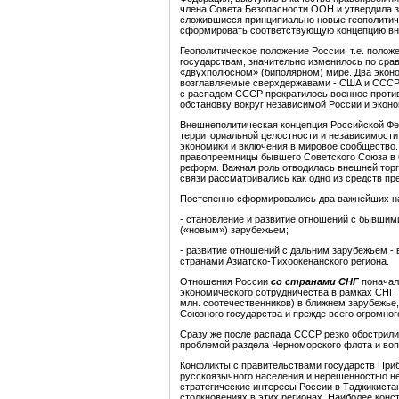
члена Совета Безопасности ООН и утвердила з
сложившиеся принципиально новые геополитиче
сформировать соответствующую концепцию вн
Геополитическое положение России, т.е. полож
государствам, значительно изменилось по ср
«двухполюсном» (биполярном) мире. Два эконо
возглавляемые сверхдержавами - США и СССР, 
с распадом СССР прекратилось военное против
обстановку вокруг независимой России и экон
Внешнеполитическая концепция Российской Фе
территориальной целостности и независимости
экономики и включения в мировое сообщество.
правопреемницы бывшего Советского Союза в 
реформ. Важная роль отводилась внешней тор
связи рассматривались как одно из средств пр
Постепенно сформировались два важнейших на
- становление и развитие отношений с бывши
(«новым») зарубежьем;
- развитие отношений с дальним зарубежьем -
странами Азиатско-Тихоокенанского региона.
Отношения России
со странами СНГ
поначал
экономического сотрудничества в рамках СНГ,
млн. соотечественников) в ближнем зарубежье
Союзного государства и прежде всего огромно
Сразу же после распада СССР резко обострили
проблемой раздела Черноморского флота и воп
Конфликты с правительствами государств При
русскоязычного населения и нерешенностыо н
стратегические интересы России в Таджикиста
столкновениях в этих регионах. Наиболее кон