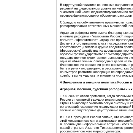
В структурной политике основными направлен
решений на федеральном уровне по нефинанс
значительной части бюджетополучателей по го
перевод финансирования оборонных расходов 
Обращало на себя внимание практически полно
реформированию естественных монополий, пе
Аграрная реформа тоже имела благородные цел
в начале реформы - “накормить Россию”; подня
повысить эффективность аграрного производст
Достичь этого предполагалось посредством сл
собственность) землю и другие средства произ
(фермерские) хозяйства, их ассоциации, коопе
образом “разгосударствить” сельхозпредприят
государственное директивное планирование эк
одна из объявленных благородных целей не бы
благосостояние населения резко снизилось; о
быть и речи - оно разорено и расстроено, как 
на быстрое развитие кооперации не оправдали
хозяйствам не удалось, и многие из них оказа
4
Внутренняя и внешняя политика России в 1
Аграрная, военная, судебная реформы и и
1996-2002 гг. стали временем, когда главными
России с политикой ведущих индустриальных 
страны в мировую экономическую систему и е
организаций, укрепление лидирующих позиций 
тесные и плодотворные двусторонние отношен
В 1998 г. президент России заявил, что начи
этой концепции служит и активизация внешней 
гг. прошли две неформальные встречи - «без га
нашей страны в Азиатско-Тихоокеанском регио
российско-японского мирного договора.