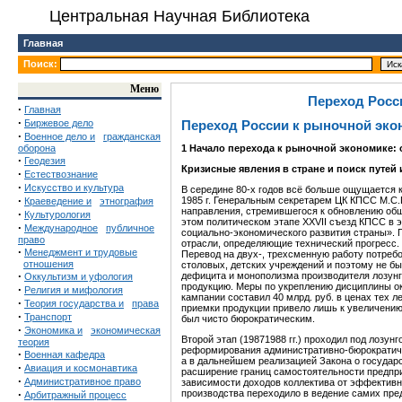
Центральная Научная Библиотека
Главная
Поиск:
Меню
Переход Росс
·
Главная
·
Биржевое дело
Переход России к рыночной эко
·
Военное дело и
гражданская
оборона
1
Начало перехода к рыночной экономике: 
·
Геодезия
Кризисные явления в стране и поиск путей
·
Естествознание
·
Искусство и культура
В середине 80-х годов всё больше ощущается 
·
1985 г. Генеральным секретарем ЦК КПСС М.С.
Краеведение и
этнография
направления, стремившегося к обновлению общ
·
Культурология
этом политическом этапе ХХVII съезд КПСС в 
·
Международное
публичное
социально-экономического развития страны».
право
отрасли, определяющие технический прогресс.
·
Менеджмент и трудовые
Перевод на двух-, трехсменную работу потребо
отношения
столовых, детских учреждений и поэтому не б
·
дефицита и монополизма производителя лозунг
Оккультизм и уфология
продукцию. Меры по укреплению дисциплины о
·
Религия и мифология
кампании составил 40 млрд. руб. в ценах тех л
·
Теория государства и
права
приемки продукции привело лишь к увеличению
·
Транспорт
был чисто бюрократическим.
·
Экономика и
экономическая
Второй этап (19871988 гг.) проходил под лозу
теория
реформирования административно-бюрократическ
·
Военная кафедра
а в дальнейшем реализацией Закона о государ
·
Авиация и космонавтика
расширение границ самостоятельности предпри
·
Административное право
зависимости доходов коллектива от эффективн
·
производства переходило в ведение самих пре
Арбитражный процесс