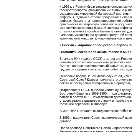
К 1995 г. в России были заложены основы рыно
госсобственности, формирование типично рыно
создание двухуровневой банковской системы -
реформы. Однако в стране продолжался спад п
дефицит бюджета, а перераспределение собст
практически не затронуло основную массу насе
экономического роста была объявлена инфляци
от эмиссионных способов балансировки госуд
началось ужесточение денежно-кредитной пол
хронического конфликта исполнительной и зако
2
Россия и мировое сообщество в первой по
Геополитическое положение России в мире
В начале 90-х годов в СССР, а затем и в Росс
политического и экономического развития сове
быстро, носили противоречивый характер, и и
трудно разобраться во всех этих событиях и д
Основные вопросы: Как могло случиться, что 
Советский Союз? Каковы причины этого исчез
союзные республики превратились в придатки, 
Потрясения в СССР вызвали усиленную цепную
Восточной Европы в 1989-1990 гг., где фактиче
вошла в состав ФРГ. Чехословакия достаточно
старого режима развалило страну и положило н
грозящей перерасти в мировую.
В мае 1988 г. начался вывод советских войск 
В 1991 г. распустили Совет экономической вз
договор.
После распада Советского Союза и провозгла
Федерация, выступив в качестве правопреемни