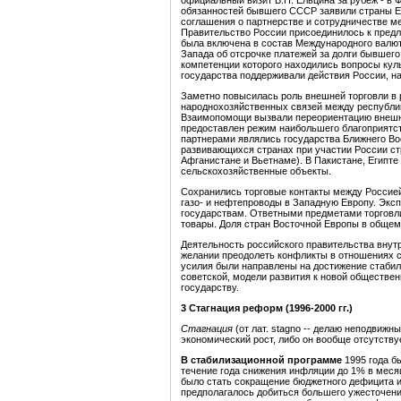
официальный визит Б.Н. Ельцина за рубеж - в Ф
обязанностей бывшего СССР заявили страны Ев
соглашения о партнерстве и сотрудничестве м
Правительство России присоединилось к пред
была включена в состав Международного валют
Запада об отсрочке платежей за долги бывшего 
компетенции которого находились вопросы кул
государства поддерживали действия России, н
Заметно повысилась роль внешней торговли в 
народнохозяйственных связей между республ
Взаимопомощи вызвали переориентацию внешне
предоставлен режим наибольшего благоприятс
партнерами являлись государства Ближнего Вос
развивающихся странах при участии России стр
Афганистане и Вьетнаме). В Пакистане, Египте
сельскохозяйственные объекты.
Сохранились торговые контакты между Россией
газо- и нефтепроводы в Западную Европу. Экс
государствам. Ответными предметами торговл
товары. Доля стран Восточной Европы в общем 
Деятельность российского правительства внут
желании преодолеть конфликты в отношениях с 
усилия были направлены на достижение стабил
советской, модели развития к новой обществе
государству.
3
Стагнация реформ (1996-2000 гг.)
Стагнация
(от лат. stagno -- делаю неподвижн
экономический рост, либо он вообще отсутству
В стабилизационной программе
1995 года б
течение года снижения инфляции до 1% в меся
было стать сокращение бюджетного дефицита и
предполагалось добиться большего ужесточени