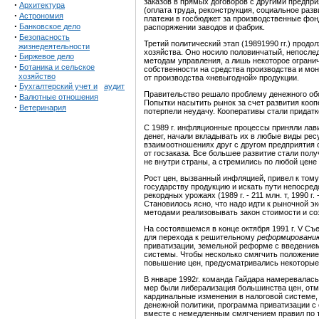
заказов в прямых договоров с другими предпр
·
Архитектура
(оплата труда, реконструкция, социальное раз
·
Астрономия
платежи в госбюджет за производственные фон
·
Банковское дело
распоряжении заводов и фабрик.
·
Безопасность
Третий политический этап (19891990 гг.) про
жизнедеятельности
хозяйства. Оно носило половинчатый, непосле
·
Биржевое дело
методам управления, а лишь некоторое ограни
·
Ботаника и сельское
собственности на средства производства и мон
хозяйство
от производства «невыгодной» продукции.
·
Бухгалтерский учет и
аудит
Правительство решало проблему денежного обо
·
Валютные отношения
Попытки насытить рынок за счет развития коо
·
Ветеринария
потерпели неудачу. Кооперативы стали придат
С 1989 г. инфляционные процессы приняли лав
денег, начали вкладывать их в любые виды рес
взаимоотношениях друг с другом предприятия 
от госзаказа. Все большее развитие стали по
не внутри страны, а стремились по любой цене 
Рост цен, вызванный инфляцией, привел к тому
государству продукцию и искать пути непосред
рекордных урожаях (1989 г. - 211 млн. т, 1990 г
Становилось ясно, что надо идти к рыночной эк
методами реализовывать закон стоимости и со
На состоявшемся в конце октября 1991 г. V Съ
для перехода к решительному
реформированию
приватизации, земельной реформе с введение
системы. Чтобы несколько смягчить положение
повышение цен, предусматривались некоторые
В январе 1992г. команда Гайдара намеревалас
мер были либерализация большинства цен, отм
кардинальные изменения в налоговой системе,
денежной политики, программа приватизации с
вместе с немедленным смягчением правил по т