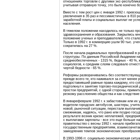
отношениях торговли с другими экс-республик
учитывая отправную точку, это было конечно б
Вместе с тем рост цен с января 1992 г. превз
увеличения в 35 раз и пессимистичных в 810 раз
заработной платы и социальных выплат не усп
населения.
В тяжелом положении находилось не только про
здравоохранения и образования. Закрылись мн
положение ученых и преподавателей, что стало
Только в 1992 г. в коммерцию ушли 90 тыс. уч
сократилась на 27 %.
После начала радикальных преобразований в 
структуры. По данным Российской Академии наук
среднеобеспеченных - 1315 %, бедных - 40 %, 
социологов, к средним слоям следовало отнест
чертой бедности - 65 %.
Реформы разворачивались без соответствующей
прежде всего те, кто наживался за счет менее 
предоставивший равные права каждому, кто со
подтолкнул к занятию торгово-посреднической 
простои предприятий, с одной стороны, примит
резкому расслоению общества и как следствие
В январефеврале 1992 г. к забастовкам или их
водители городских автобусов, шахтеры, учите
новой, рыночной ситуации, перестали выплачи
смежникам, надеясь, что рано или поздно госуд
результате возник кризис неплатежей, предпри
с выплатами зарплаты - все это еще больше н
правительство с весны 1992 г. начало прибега
государственным предприятиям, взаимозачетам
замедлению темпов экономических преобразов
В 1993-1996 гг. социально-экономическая ситу