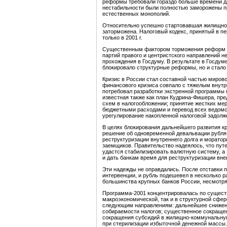
реформы требовали гораздо больше времени дл
нестабильности были полностью заморожены п
естественных монополий.
Относительно успешно стартовавшая жилищно
заторможена. Налоговый кодекс, принятый в пе
только в 2001 г.
Существенным фактором торможения реформ ст
партий правого и центристского направлений 
прохождения в Госдуму. В результате в Госдум
блокировало структурные реформы, но и стал
Кризис в России стал составной частью мирово
финансового кризиса совпало с тяжелым внутри
потребовал разработки экстренной программы
известная также как план Кудрина-Фишера, пр
схем в налогообложении; принятие жестких ме
бюджетными расходами и перевод всех ведомс
урегулирование накопленной налоговой задолж
В целях блокирования дальнейшего развития кр
решение об одновременной девальвации рубля
реструктуризации внутреннего долга и морато
заемщиков. Правительство надеялось, что пут
удастся стабилизировать валютную систему, а
и дать банкам время для реструктуризации вне
Эти надежды не оправдались. После отставки п
интервенции, и рубль подешевел в несколько р
большинства крупных банков России, несмотр
Программа-2001 концентрировалась по существ
макроэкономической, так и в структурной сфе
следующим направлениям: дальнейшее снижени
собираемости налогов; существенное сокращен
сокращения субсидий в жилищно-коммунальну
при стерилизации избыточной денежной массы.