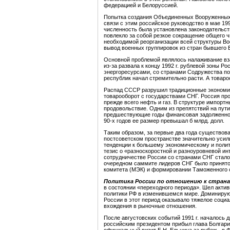
федерацией и Белоруссией.
Попытка создания Объединенных Вооруженных С
связи с этим российское руководство в мае 19
численность была установлена законодательст
повлекло за собой резкое сокращение общего 
необходимой реорганизации всей структуры В
вывод военных группировок из стран бывшего 
Основной проблемой являлось налаживание вз
из-за развала к концу 1992 г. рублевой зоны Р
энергоресурсами, со странами Содружества по
республик начал стремительно расти. А товар
Распад СССР разрушил традиционные экономиче
товарооборот с государствами СНГ. Россия пр
прежде всего нефть и газ. В структуре импорт
продовольствие. Одним из препятствий на пут
предшествующие годы финансовая задолженнос
90-х годов ее размер превышал б млрд. долл.
Таким образом, за первые два года существов
постсоветском пространстве значительно усил
тенденции к большему экономическому и поли
тезис о «разноскоростной и разноуровневой ин
сотрудничестве России со странами СНГ стало 
очередном саммите лидеров СНГ было принято
комитета (МЭК) и формировании Таможенного с
П
олитика России по отношению к
страна
в состоянии «переходного периода». Шел акти
политики РФ в изменившемся мире. Доминиру
России в этот период оказывало тяжелое соци
вхождения в рыночные отношения.
После августовских событий 1991 г. началось 
российским президентом прибыл глава Болгарии