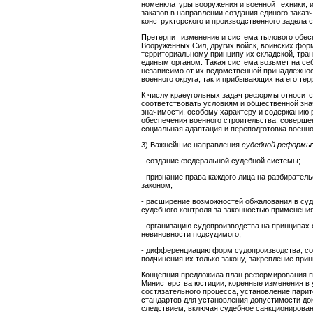
номенклатуры вооружения и военной техники, 
заказов в направлении создания единого заказ
конструкторского и производственного задела 
Претерпит изменение и система тылового обес
Вооруженных Сил, других войск, воинских фор
территориальному принципу их складской, тра
единым органом. Такая система возьмет на се
независимо от их ведомственной принадлежнос
военного округа, так и прибывающих на его те
К числу краеугольных задач реформы относитс
соответствовать условиям и общественной зн
значимости, особому характеру и содержанию 
обеспечения военного строительства: соверш
социальная адаптация и переподготовка воен
3) Важнейшие направления
судебной реформы
- создание федеральной судебной системы;
- признание права каждого лица на разбирател
законом;
- расширение возможностей обжалования в су
судебного контроля за законностью применени
- организацию судопроизводства на принципах 
невиновности подсудимого;
- дифференциацию форм судопроизводства; со
подчинения их только закону, закрепление при
Концепция предложила план реформирования пр
Министерства юстиции, коренные изменения в 
состязательного процесса, установление пари
стандартов для установления допустимости до
следствием, включая судебное санкционирован