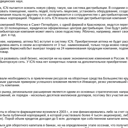
дицинских наук.
, ICN пытается освоить новую сферу, такую, как система дистрибьюции. В создании 
довать помещение, нанять людей, получить лицензию, установить оборудование, создат
омпания пошла по другому пути: договаривается о сотрудничестве с дистрибьюторски
имых корпорацией. Недавно в сеть ICN вошла известная дистрибьюторская компания 
компанией Яблочко в Санкт-Петербурге, с одной фирмой в Красноярске, ведутся пере
около 10 полноценных, юридически оформленных центров дистрибьюции. Они будут раб
рибьюторская компания может иметь свою подсистему. Яблочко, например, имеет свою
дол. в год.
оскве, например, аптека №1 вступит в систему ICN. Приобретенная аптека не будет р
олжна иметь в своем ассортименте от 3 тыс. наименований, только тогда можно гово
едавно Фармснабсбыт выиграл тендер на 24 наименования продукции компании, подпи
товар.
я развивать свой бизнес, несмотря ни на какие экономические изменения в России. 
ьюторскую сеть. У ICN пока нет конкретных планов на дополнительное приобретение 
ывали необходимость в привлечении ресурсов на оборотные средства Большинство к
самым удачным примером успешного вложения является Инвакорп, резко увеличивший
сть компании.
о рынка, региональное расширение является одним из основных стратегических напра
ожений, их порядок - несколько десятков миллионов долларов, поэтому без участия и
оты в области фармацевтики возникли в 2003 г., и они финансировались либо за счет 
была публичной корпорацией, в которой участвовало более 4 тысяч акционеров), либо 
ее). Порой объем кредитов доходил до 5 млн. долларов при собственном капитале мень
ьги для оборотного капитала в банках, но на определенном этапе осознав, что получи