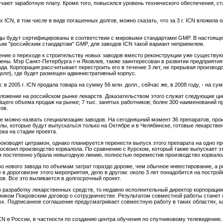
ают заработную плату. Кроме того, повысился уровень технического обеспечения, ст
CN, в том числе в виде погашенных долгов, можно сказать, что за 3 г. ICN вложила о
аводы будут сертифицированы в соответствии с мировыми стандартами GMP. В настоящ
ым "российским стандартам" GMP, для заводов ICN такой вариант неприемлем.
ние о переходе к строительству новых заводов вместо реконструкции уже существующи
ны. Мэр Санкт-Петербурга г-н Яковлев, также заинтересован в развитии предприятия
да. Корпорация рассчитывает перестроить его в течение 3 лет, не прерывая производ
долл), где будет размещен административный корпус.
 2005 г. ICN продала товара на сумму 56 млн. долл., сейчас же, в 2008 году, - на сум
 положение на российском рынке лекарств. Доказательством этого служат следующие 
общего объема продаж на рынке; 7 тыс. занятых работников; более 300 наименований п
ов.
е можно назвать специализацию заводов. На сегодняшний момент 36 препаратов, про
лы, которые будут выпускаться только на Октябре и в Челябинске, готовые лекарстве
ока на стадии проекта.
роизводят цитрамон, однако планируется перенести выпуск этого препарата на одно п
освоил производство корвалола. По сравнению с Курском, который также выпускает э
я постепенно убрала невыгодную линию, полностью переместив производство корвалол
о нового завода по объемам затрат гораздо дороже, чем обычное инвестирование, а 
в дороговизне этого мероприятия, дело в другом: около 3 лет понадобится на построй
в. Все это выливается в долгосрочный проект.
в разработку лекарственных средств, то недавно исполнительный директор корпораци
иком Покровским договор о сотрудничестве. Результатом совместной работы станет 
ных. Подписанное соглашение предусматривает совместную работу в таких областях, к
N в России, в частности по созданию центра обучения по спутниковому телевидению.