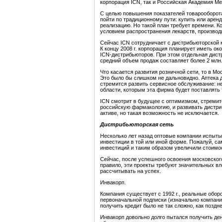
корпорация ICN, так и Российская Академия Ме
С целью повышения показателей товарооборота
пойти по традиционному пути: купить или арен
реализацию. Но такой план требует времени. К
условием распространения лекарств, производ
Сейчас ICN сотрудничает с дистрибьюторской 
К концу 2008 г. корпорация планирует иметь 
ICN-дистрибьюторов. При этом отдельная дист
средний объем продаж составляет более 2 млн. 
Что касается развития розничной сети, то в М
Это было бы слишком не дальновидно. Аптека д
стремится развить сервисное обслуживание: н
области, которым эта фирма будет поставлять 
ICN смотрит в будущее с оптимизмом, стремитс
российскую фармакологию, и развивать дистриб
активе, но такая возможность не исключается.
Дистрибьюторская сеть
Несколько лет назад оптовые компании испыт
инвестиции в той или иной форме. Пожалуй, 
инвестиций и таким образом увеличили стоимо
Сейчас, после успешного освоения московског
правило, эти проекты требуют значительных вл
рассчитывать на успех.
Инвакорп.
Компания существует с 1992 г., реальные обор
первоначальной подписки (изначально компания 
получить кредит было не так сложно, как поздн
Инвакорп довольно долго пытался получить ден