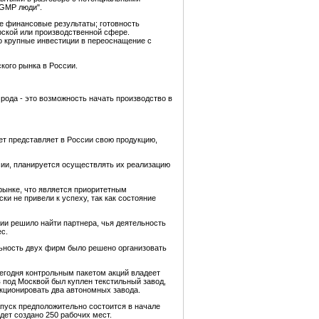
"GMP люди".
е финансовые результаты; готовность
рской или производственной сфере.
о крупные инвестиции в переоснащение с
кого рынка в России.
рода - это возможность начать производство в
ет представляет в России свою продукцию,
ссии, планируется осуществлять их реализацию
рынке, что является приоритетным
и не привели к успеху, так как состояние
ии решило найти партнера, чья деятельность
с.
льность двух фирм было решено организовать
сегодня контрольным пакетом акций владеет
 под Москвой был куплен текстильный завод,
нкционировать два автономных завода.
апуск предположительно состоится в начале
удет создано 250 рабочих мест.