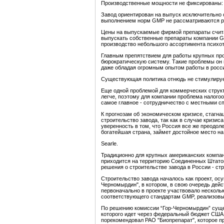
Производственные мощности не фиксированы: на
Завод ориентирован на выпуск исключительно с
выполнением норм GMP не рассматриваются ру
Цены на выпускаемые фирмой препараты считаю
выпускать собственные препараты компании Ge
производство небольшого ассортимента психот
Главным препятствием для работы крупных про
бюрократическую систему. Такие проблемы он н
даже обладая огромным опытом работы в росси
Существующая политика отнюдь не стимулирует
Еще одной проблемой для коммерческих структ
легче, поэтому для компании проблема налого
самое главное - сотрудничество с местными с
К прогнозам об экономическом кризисе, стагнац
строительство завода, так как в случае кризи
уверенность в том, что Россия все же преодол
богатейшая страна, займет достойное место н
Searle.
Традиционно для крупных американских компан
приходится на территорию Соединенных Штатов
решения о строительстве завода в России - с
Строительство завода началось как проект, о
Черномырдин", в котором, в свою очередь дей
первоначально в проекте участвовало нескольк
соответствующего стандартам GMP, реализовыв
По решению комиссии “Гор-Черномырдин” суще
которого идет через федеральный бюджет США.
порекомендовал РАО "Биопрепарат", которое п