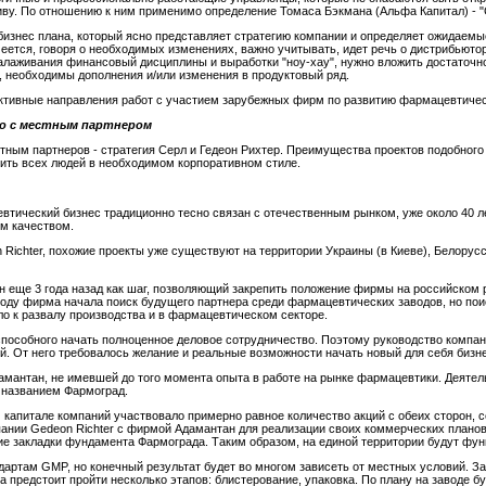
иву. По отношению к ним применимо определение Томаса Бэкмана (Альфа Капитал) - 
бизнес плана, который ясно представляет стратегию компании и определяет ожидаемы
еется, говоря о необходимых изменениях, важно учитывать, идет речь о дистрибьюто
налаживания финансовый дисциплины и выработки "ноу-хау", нужно вложить достаточн
, необходимы дополнения и/или изменения в продуктовый ряд.
ктивные направления работ с участием зарубежных фирм по развитию фармацевтичес
о с местным партнером
ным партнеров - стратегия Серл и Гедеон Рихтер. Преимущества проектов подобного 
чить всех людей в необходимом корпоративном стиле.
втический бизнес традиционно тесно связан с отечественным рынком, уже около 40 л
м качеством.
 Richter, похожие проекты уже существуют на территории Украины (в Киеве), Белору
н еще 3 года назад как шаг, позволяющий закрепить положение фирмы на российском 
оду фирма начала поиск будущего партнера среди фармацевтических заводов, но поиск
ло к развалу производства и в фармацевтическом секторе.
 способного начать полноценное деловое сотрудничество. Поэтому руководство компан
й. От него требовалось желание и реальные возможности начать новый для себя бизне
мантан, не имевшей до того момента опыта в работе на рынке фармацевтики. Деяте
 названием Фармоград.
 капитале компаний участвовало примерно равное количество акций с обеих сторон, 
пании Gedeon Richter с фирмой Адамантан для реализации своих коммерческих планов
ние закладки фундамента Фармограда. Таким образом, на единой территории будут фу
дартам GMP, но конечный результат будет во многом зависеть от местных условий. З
ва предстоит пройти несколько этапов: блистерование, упаковка. По плану на заводе б