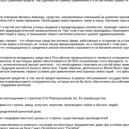
спространенная модель. Как удачный ее пример применения в России можно привести
а компании Феликса Кижнера, средства, направляемые компанией на развитие произво
бностей в инвестировании. Необходимо инвестировать также в науку, обучение персон
ует участие российских ученых-медиков в международных конгрессах, проводит симпо
ниях фармацевтической промышленности. При этом участники проводимых мероприя
нвестиций в науку, в повышение общего интеллектуального уровня здравоохранения.
дко говорят - это оборотные средства оптовых фирм, работающих в основном на усло
этом важно учитывать не только объем финансирования, но и связанный с этим риск, 
, что незащищенность кредитных рисков негативно сказывается на желании многих кр
ром готовности вкладывать средства в Российскую промышленность является сотрудни
апотена. В настоящее время обеспечивается 90-95% потребления этого препарата, то 
ы, незначительный импорт капотена - это необходимая страховка на случай форс-маж
 будущем начнется выпуск липостата. Таким образом, деятельность Bristol-Myers Sgu
ителя компании, первое условие для привлечения иностранных инвестиций - это фин
ащения кредитов, в том числе предоставленных в рамках обслуживания государственны
ми взаимовыгодного сотрудничества, которые могли бы быть обеспечены российским 
 поддержка регионов.
ко воплощенная в стратегии ICN Pharmaceuticals Inc. Ее преимущества:
димости строить завод, получать лицензии, производить набор и обучать людей;
пределенной рыночной доли;
ем специфики местного рынка со стороны существующих руководителей.
невозможности изменить ситуацию на некоторых предприятиях даже при условии кру
нового завода на базе Санкт-Петербургского "Октября".