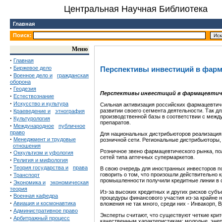
Центральная Научная Библиотека
Главная
Поиск:
Меню
·
Главная
·
Биржевое дело
Перспективы инвестиций в фар
·
Военное дело и
гражданская
оборона
·
Геодезия
Перспективы инвестиций в фармацевтич
·
Естествознание
·
Искусство и культура
Сильная активизация российских фармацевтич
·
развитии своего сегмента деятельности. Так 
Краеведение и
этнография
производственной базы в соответствии с межд
·
Культурология
препаратов.
·
Международное
публичное
право
Для национальных дистрибьюторов реализация 
·
Менеджмент и трудовые
розничной сети. Региональные дистрибьюторы,
отношения
Розничное звено фармацевтического рынка, по
·
Оккультизм и уфология
сетей типа аптечных супермаркетов.
·
Религия и мифология
·
Теория государства и
права
В свою очередь для иностранных инвесторов п
·
говорить о том, что произошли действительно 
Транспорт
промышленности получили кредитные линии в с
·
Экономика и
экономическая
теория
Из-за высоких кредитных и других рисков субъ
·
Военная кафедра
процедуры финансового участия из-за крайне 
·
Авиация и космонавтика
вложения не так много, среди них - Инвакорп, 
·
Административное право
Эксперты считают, что существуют четкие кри
·
Арбитражный процесс
качественным характеристикам: молодые, эне