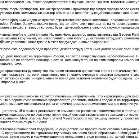
 первоначальном этапе предполагается выпускать около 100 млн. таблеток и капсул 
ухих форм препаратов, так как требования к производству ампул гораздо более жест
ководством компании как фактор объективно способствующий повышению цен на ко
тся средними и один из пунктов стратегического плана компании - сохранение их н
deon Richter, болеутоляющие средства, антибиотики - препараты, на которые сущест
ропных веществ, выпуск которых будет целесообразен в связи со сложной процедурой
изводителей в стране считает Иштван Чаки, директор представительства Gedeon Rich
е называет крупными, но, накапливаясь, они могут существенно затруднять реализац
йских условиях, зачастую не может предугадать новые "сюрпризы".
 развитие подобного рода проектов, делает затруднительным долгосрочное прогнози
ур, действующих на территории России, является существующее налогообложение. В 
обложения не является неожиданностью. Для консультации по этим вопросам компани
пециалистами.
ии производства руководство компании относится достаточно серьезно и считает, что 
са, как показывает история, правительство, в первую очередь стремится поддержать м
еет затяжной кризис и нормальные условия для развития экономики будут созданы. Кон
а мировом рынке.
ий российский рынок не является ключевым направлением, что характерно и для фирм
. Но в перспективе компания предполагает увеличить объемы продаж и на территории
тране с высоким потенциалом роста и неисчерпаемыми возможностями для ведения ус
существляемый в рамках деятельности комитета по развитию экономических и политич
ствует подкомиссия по оказанию технической помощи строительству заводов согласно
о компаний: Mеrк Sharp & Doum, Bristol Myers Squibb, к настоящему моменту проект п
ается только фирмой Searle.
ственная финансовая поддержка на осуществление проекта была оказана американс
 С предложениями по строительству завода компания Searle обратилась в Минздрав Р
редоставило землю и коммуникационное оснащение в виде взноса в уставный капитал