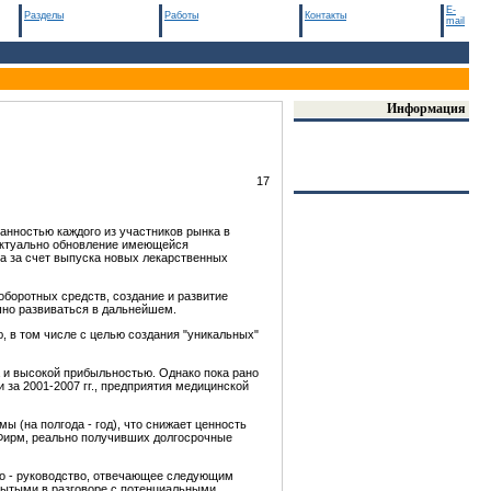
E-
Разделы
Работы
Контакты
mail
Информация
17
нностью каждого из участников рынка в
 актуально обновление имеющейся
а за счет выпуска новых лекарственных
боротных средств, создание и развитие
шно развиваться в дальнейшем.
 в том числе с целью создания "уникальных"
 и высокой прибыльностью. Однако пока рано
за 2001-2007 гг., предприятия медицинской
 (на полгода - год), что снижает ценность
 Фирм, реально получивших долгосрочные
это - руководство, отвечающее следующим
рытыми в разговоре с потенциальными