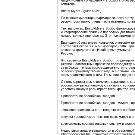
Лицензионные соглашения - это достаточно ра
капотена.
Bristol-Myers Sguibb (ВМS)
По мнению директора фармацевтического отдел
ремонт, составляют лишь часть истинных потре
Так, например, Bristol-Myers Sguibb финансир
информирование врачей о последних достиже
лекарственных препаратах. Это - как пример и
Еще один объект инвестирования, о котором ре
составляет около 300 млн. долларов США. При 
возврата кредитов нет. Необходимо учитывать
России.
Что касается Bristol-Myers Sguibb, то приме
Акрихин, совместный проект по производству к
за рубежом, теперь производится внутри стран
освоено производство капозида, а в ближайшем
фармацевтического рынка. По мнению представ
От государства важно получить гарантии возвр
российском рынке напрямую связана с условия
условиях важную роль играет такой фактор, как
Приобретение российских заводов.
Приобретение российских заводов - модель, яр
экономия времени за счет того, что нет необхо
покупка хорошо известных торговых марок и о
возможность воспользоваться опытом и знани
Недостатки модели выражаются в объективной 
Pharmaceuticals Inc. планирует строительство 