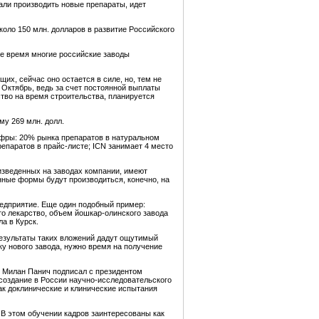
али производить новые препараты, идет
коло 150 млн. долларов в развитие Российского
ее время многие российские заводы
х, сейчас оно остается в силе, но, тем не
 Октябрь, ведь за счет постоянной выплаты
ство на время строительства, планируется
му 269 млн. долл.
цифры: 20% рынка препаратов в натуральном
репаратов в прайс-листе; ICN занимает 4 место
изведенных на заводах компании, имеют
нные формы будут производиться, конечно, на
редприятие. Еще один подобный пример:
то лекарство, объем йошкар-олинского завода
а в Курск.
результаты таких вложений дадут ощутимый
ку нового завода, нужно время на получение
и Милан Панич подписал с президентом
создание в России научно-исследовательского
ак доклинические и клинические испытания
 В этом обучении кадров заинтересованы как