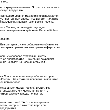
в год.
кие и трудновыполнимые. Затраты, связанные с
нечную продукцию.
а нынешнем уровне. На заводе предполагается
вует постоянный спрос. Планируется наладить
 получения лицензии на их ввоз в Россию.
ter в Москве, активно действующую
ию спланированных действий. Gedeon Richter,
рование.
Венгрии дела с налогообложением обстоят не
я намерена приглашать иностранные фирмы, но
один из способов страховки - и есть
естное производство. В компании сохраняют
ечно не сразу, но Россия, огромная и
ы Searle, основной товарооборот которой
 России. Эта стратегия повлияла на принятие
пешного бизнеса.
еских связей между Россией и США "Гор-
 стандартам GMP. Несмотря на то, что
о строительству завода, полностью
ким агентством USAID, финансирование
оссии, который в качестве партнера
 предприятия.