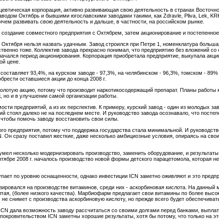
ацевтическая корпорация, активно развивающая свою деятельность в странах Восточн
водом Октябрь и бывшими югославскими заводами такими, как Zdravle, Pliva, Lek, K
чем развивать свою деятельность и дальше, в частности, на российском рынке.
 создание совместного предприятия с Октябрем, затем акционирование и постепенное
е Октября нельзя назвать удачным. Завод строился при Петре 1, номенклатура больша
твенно тоже. Коллектив завода прекрасно понимал, что предприятию без вложений со 
ачался период акционирования. Корпорация приобретала предприятие, выкупала акции
ой цене.
составляет 93,4%, на курском заводе - 97,3%, на челябинском - 96,3%, томском - 89
брести оставшиеся акции до конца 2008 г.
золотую акцию, потому что производит наркотикосодержащий препарат. Планы работы
, но и в улучшении самой организации работы.
сти предприятий, а из их перспектив. К примеру, курский завод - один из молодых зав
ий стоял далеко не на последнем месте. И руководство завода осознавало, что постеп
 чтобы помочь заводу восстановить свои силы.
о предприятия, потому что поддержка государства стала минимальной. И руководство
. Он сразу поставил жесткие, даже несколько амбициозные условия, опираясь на сво
 сумел несколько модернизировать производство, заменить оборудование, и результаты
нтябре 2008 г. началось производство новой формы детского парацетомола, которая н
упает по уровню оснащенности, однако инвестиции ICN заметно оживляют и это предпр
ровался на производстве витаминов, среди них - аскорбиновая кислота. На данный 
Китая, (более низкого качества). Марбиофарм предлагает свои витамины по более высо
, не снимет с производства аскорбиновую кислоту, но прежде всего будет обеспечивать
CN дала возможность заводу рассчитаться со своими долгами перед банками, выплатит
покровительством ICN заметны хорошие результаты, хотя бы потому, что только на э