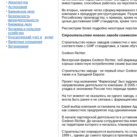
·
Архитектура
инвесторами, способные работать на перспект
·
Астрономия
Во вторых, наличие четко сформулированного 
·
Банковское дело
компании к процедуре реструктуризации. Разум
·
Безопасность
Российскому производству, к примеру, кроме 
жизнедеятельности
целью достижения GMP стандартов, кроме того
·
Биржевое дело
·
Рассмотрим более подробно некоторые перспе
Ботаника и сельское
хозяйство
Строительство нового завода совместн
·
Бухгалтерский учет и
аудит
·
Валютные отношения
Строительство новых заводов совместно с мест
·
соответствии с GMP стандартами, а также обу
Ветеринария
Gedeon Richter.
Венгерская фирма Gedeon Richter, чей фармаце
хорошо известную потребителям своим высоки
Строительство завода - не первый опыт Gedeon
также и в Западной Европе.
Проект под названием "Фармоград" был задума
направлением деятельности компании. В 2005 г
упадка в экономике России того периода приве
На тот момент не оказалось ни одного завода,
могла быть ранее и не связана с фармацевтико
Свой выбор компания остановила на фирме Ада
как совместное предприятие под одноименным
В начале партнерской деятельности в уставном
Gedeon Richter. До начала сотрудничества ком
на территории которого и началось планирова
Строительство планируется выполнить по стан
1999 г., однако до самого процесса производст