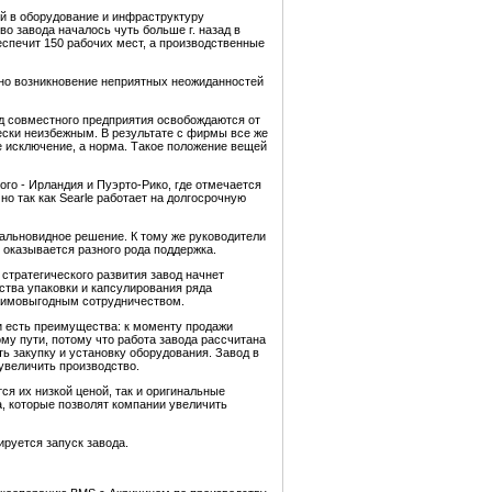
й в оборудование и инфраструктуру
о завода началось чуть больше г. назад в
еспечит 150 рабочих мест, а производственные
чно возникновение неприятных неожиданностей
нд совместного предприятия освобождаются от
ски неизбежным. В результате с фирмы все же
е исключение, а норма. Такое положение вещей
го - Ирландия и Пуэрто-Рико, где отмечается
но так как Searle работает на долгосрочную
дальновидное решение. К тому же руководители
оказывается разного рода поддержка.
стратегического развития завод начнет
дства упаковки и капсулирования ряда
заимовыгодным сотрудничеством.
ти есть преимущества: к моменту продажи
ому пути, потому что работа завода рассчитана
ь закупку и установку оборудования. Завод в
увеличить производство.
я их низкой ценой, так и оригинальные
а, которые позволят компании увеличить
ируется запуск завода.