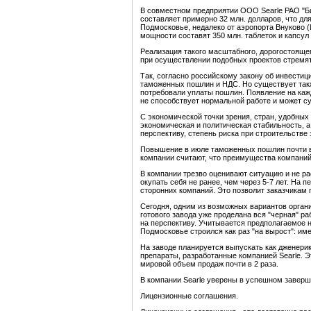
В совместном предприятии ООО Searle РАО "Би
составляет примерно 32 млн. долларов, что дл
Подмосковье, недалеко от аэропорта Внуково (
мощности составят 350 млн. таблеток и капсул 
Реализация такого масштабного, дорогостояще
при осуществлении подобных проектов стремят
Так, согласно российскому закону об инвестиц
таможенных пошлин и НДС. Но существует так
потребовали уплаты пошлин. Появление на каж
не способствует нормальной работе и может су
С экономической точки зрения, стран, удобных
экономическая и политическая стабильность, а 
перспективу, степень риска при строительстве
Повышение в июле таможенных пошлин почти в 2
компании считают, что преимущества компаний
В компании трезво оценивают ситуацию и не р
окупать себя не ранее, чем через 5-7 лет. На
сторонних компаний. Это позволит заказчикам
Сегодня, одним из возможных вариантов органи
готового завода уже проделана вся "черная" ра
на перспективу. Учитывается предполагаемое 
Подмосковье строился как раз "на вырост": и
На заводе планируется выпускать как дженерик
препараты, разработанные компанией Searle. Э
мировой объем продаж почти в 2 раза.
В компании Searle уверены в успешном заверше
Лицензионные соглашения.