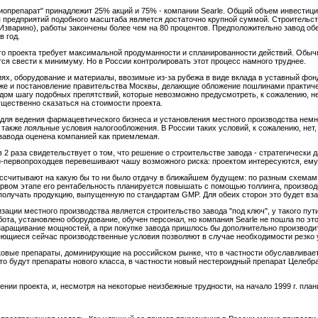
опрепарат" принадлежит 25% акций и 75% - компании Searle. Общий объем инвестици
я предприятий подобного масштаба является достаточно крупной суммой. Строительств
Изварино), работы закончены более чем на 80 процентов. Предположительно завод об
в год.
го проекта требует максимальной продуманности и спланированности действий. Обы
ся свести к минимуму. Но в России контролировать этот процесс намного труднее.
иях, оборудование и материалы, ввозимые из-за рубежа в виде вклада в уставный фо
же и постановление правительства Москвы, делающие обложение пошлинами практиче
дом шагу подобных препятствий, которые невозможно предусмотреть, к сожалению, н
щественно сказаться на стоимости проекта.
 для ведения фармацевтического бизнеса и установления местного производства немно
также лояльные условия налогообложения. В России таких условий, к сожалению, нет, 
 завода оценена компанией как приемлемая.
 раза свидетельствует о том, что решение о строительстве завода - стратегически 
-первопроходцев перевешивают чашу возможного риска: проектом интересуются, ему 
ассчитывают на какую бы то ни было отдачу в ближайшем будущем: по разным схемам 
 первом этапе его рентабельность планируется повышать с помощью толлинга, произво
 получать продукцию, выпущенную по стандартам GMP. Для обеих сторон это будет в
зации местного производства является строительство завода "под ключ", у такого пу
бота, установлено оборудование, обучен персонал, но компания Searle не пошла по эт
наращивание мощностей, а при покупке завода пришлось бы дополнительно производит
меющиеся сейчас производственные условия позволяют в случае необходимости резко 
овые препараты, доминирующие на российском рынке, что в частности обуславливаетс
то будут препараты нового класса, в частности новый нестероидный препарат Целебр
нии проекта, и, несмотря на некоторые неизбежные трудности, на начало 1999 г. план