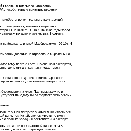
ой Европы, в том числе Югославии.
RKA способствовало принятию решения
 приобретение контрольного пакета акций.
я, традиционная, компания морально
стороны не выжить. С 1992 по 1994 годы завод
 завода у трудового коллектива. Поэтому,
% и на йошкар-олинской Марбиофарме - 92,1%. И
 компании достаточно агрессивно выражены не
одов (ему всего 20 лет). По оценкам экспертов,
енно, день ото дня компания сдает свои
 завода, после долгих поисков партнеров
и проекты, для осуществления которых искал
, безусловно, на лицо. Партнеры закупили
е уступает панадолу ни по фармакологическому
иятие.
момент рынок лекарств значительно изменился
кой цене, чем Китай, экономически не имея
 ею свои же заводы и поставлять на экспорт.
ь все долги по заработной плате. И за 8
том заводе из всех фармацевтических