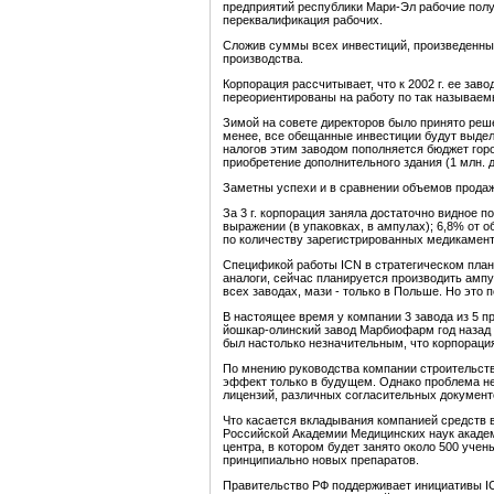
предприятий республики Мари-Эл рабочие получ
переквалификация рабочих.
Сложив суммы всех инвестиций, произведенных I
производства.
Корпорация рассчитывает, что к 2002 г. ее з
переориентированы на работу по так называем
Зимой на совете директоров было принято реше
менее, все обещанные инвестиции будут выделе
налогов этим заводом пополняется бюджет горо
приобретение дополнительного здания (1 млн. 
Заметны успехи и в сравнении объемов продаж: в
За 3 г. корпорация заняла достаточно видное
выражении (в упаковках, в ампулах); 6,8% от 
по количеству зарегистрированных медикамент
Спецификой работы ICN в стратегическом план
аналоги, сейчас планируется производить ампу
всех заводах, мази - только в Польше. Но это п
В настоящее время у компании 3 завода из 5 п
йошкар-олинский завод Марбиофарм год назад 
был настолько незначительным, что корпораци
По мнению руководства компании строительств
эффект только в будущем. Однако проблема не 
лицензий, различных согласительных документо
Что касается вкладывания компанией средств 
Российской Академии Медицинских наук академ
центра, в котором будет занято около 500 уче
принципиально новых препаратов.
Правительство РФ поддерживает инициативы IC