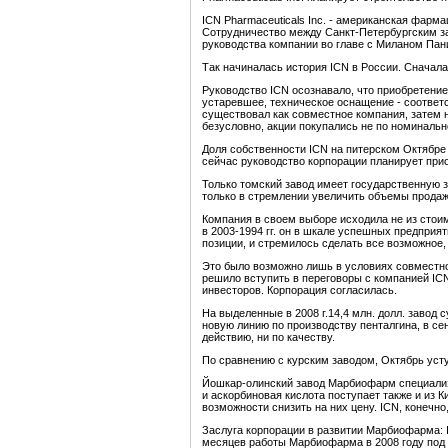
ICN Pharmaceuticals Inc. - американская фарм
Сотрудничество между Санкт-Петербургским за
руководства компании во главе с Миланом Пани
Так начиналась история ICN в России. Сначала
Руководство ICN осознавало, что приобретени
устаревшее, техническое оснащение - соответс
существовал как совместное компания, затем н
безусловно, акции покупались не по номинальн
Доля собственности ICN на питерском Октябре 
сейчас руководство корпорации планирует прио
Только томский завод имеет государственную 
только в стремлении увеличить объемы продаж
Компания в своем выборе исходила не из стоимо
в 2003-1994 гг. он в шкале успешных предприят
позиции, и стремилось сделать все возможное,
Это было возможно лишь в условиях совместног
решило вступить в переговоры с компанией ICN
инвесторов. Корпорация согласилась.
На выделенные в 2008 г.14,4 млн. долл. завод
новую линию по производству пенталгина, в се
действию, ни по качеству.
По сравнению с курским заводом, Октябрь уст
Йошкар-олинский завод Марбиофарм специализи
и аскорбиновая кислота поступает также и из 
возможности снизить на них цену. ICN, конечно
Заслуга корпорации в развитии Марбиофарма: I
месяцев работы Марбиофарма в 2008 году под 