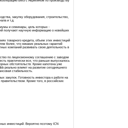
 кооперацию BMS с Акрихином по производству
дства, закупку оборудования, строительство,
ала и т.д.
зиумы и семинары, цель которых -
тий получают научную информацию о новейших
виях товарного кредита, объем этих инвестиций
тем более, что никаких реальных гарантий
упных компаний развивать свою деятельность в
чество по лицензионному соглашению с заводом
есть практически все, что раньше выпускалось
орных обстоятельств. Кроме капотена уже
ibb реально влияет на развитие сегодняшнего
ансовая стабильность.
х закупок. Готовность инвестора к работе на
правительством. Кроме того, в российских
пных инвестиций. Вероятно поэтому ICN