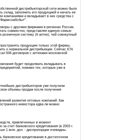
собственной дистрибьюторской сети можно было
ь склад, заполнить его продукцией и начать ее
ми компаниями и вкладывает в них средства с
"Фармснабсбыт".
говоры с другими фирмами в регионах России.
отать совместно, представляя единую семью
 розничную систему (6 аптек), чей совокупный
аспространять продукцию только этой фирмы.
рить о нормальной дистрибьюции. Сейчас ICN
сал 506 договоров с аптеками московской
Компания будет продолжать вкладывать в
предприятий, помимо тех, которые уже в
рупнейших дистрибьюторов уже получили
 свои объемы продаж после получения
влений развития оптовых компаний. Как
ностранного инвестора едва ли можно
средств, привлеченных в момент
за счет банковского кредитования (в 2003 г.
ше 1 млн. дол. - диспропорции очевидны.
ть банковское кредитование в достаточном