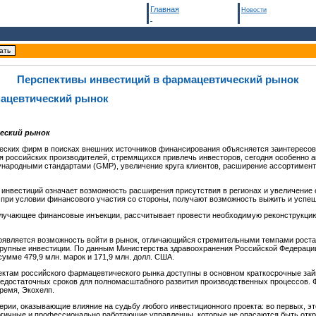
Главная
Новости
Перспективы инвестиций в фармацевтический рынок
мацевтический рынок
еский рынок
еских фирм в поисках внешних источников финансирования объясняется заинтересова
для российских производителей, стремящихся привлечь инвесторов, сегодня особенно
ународными стандартами (GMP), увеличение круга клиентов, расширение ассортимент
инвестиций означает возможность расширения присутствия в регионах и увеличение о
 при условии финансового участия со стороны, получают возможность выжить и успе
лучающее финансовые инъекции, рассчитывает провести необходимую реконструкцию,
оявляется возможность войти в рынок, отличающийся стремительными темпами роста
крупные инвестиции. По данным Министерства здравоохранения Российской Федерации 
умме 479,9 млн. марок и 171,9 млн. долл. США.
ектам российского фармацевтического рынка доступны в основном краткосрочные займы
недостаточных сроков для полномасштабного развития производственных процессов.
Время, Экохелп.
терии, оказывающие влияние на судьбу любого инвестиционного проекта: во первых, 
ргичные и профессионально работающие управленцы, которые не опасаются быть отк