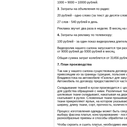
1000 + 9000 = 10000 рублей.
3
. Затраты на объявления по радио:
20 рублей - одно слово (за текст до десяти слов
27 слов - 540 рублей в день.
Реклама звучит два раза в неделю. В месяц на 
4.
Затраты на рекламу по телевизору:
100 рублей - за один показ видеоролика длител
Видеоролик нашего салона запускается три раз
от 9000 рублей до 9300 рублей в месяц.
Общая сумма затрат колеблется от 31456 рубле
7. План производства
Так как у нашего салона существовала договоре
привозящим из-за границы турецкие, польские и
Владивостока на автомобиле «Газель» для закуп
Автомобиль по договору предоставляется част
Складывание тканей в куски производится с це
для удобства обращения с ними. Различные тк
шелковые ткани складывают, накатывая на дер
скатывают в рулон. Сложенные ткани прошиваю
ткани прикрепляют ярлык, на котором указываю
ширину, длину ткани, сорт, прочность, количес
Процесс изготовления одежды может быть свед
выбору фасона платья, конструированию - пос
разнообразные приемы и способы обработки сам
Чтобы скроить и сшить платье, необходимо име