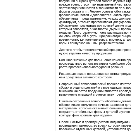
получения выкроек деталей любого изделия стр
прежде всего, строят так называемый чертеж ос
чертеж видоизменяется в зависимости от выбран
формы рукава и т.п. Чертеж основы юбки также
фасона изменяется и дополняется. Затем произ
обеспечивает предварительную усадку для креп
декатируют, а только проглаживают для удален
обязательно просматривают по всей длине и шир
которым относятся, в частности, дыры и проб
окраски. Подготовленную ткань раскладывают на
лицевой стороной внутрь. При раскладке выкро
поверхности, т.е. наличие ворса, рисунка, а 
нормы припусков на швы, разрезают ткани.
Для того, чтобы технологической процесс про
нужно уделять качеству продукции.
Большое значение для повышения качества пр
производства с использованием новейшего обо
росте профессионального уровня рабочих.
Решающая роль в повышении качества продукц
нем средствам активного контроля.
Современный технологический процесс изгото
сборки и отделки деталей и узлов одежды, вл
высокого качества продукции является соблюде
выполнение операций с учетом всех требовани
С целью сохранения точности обработки детале
обеспечивают получение точных размеров дета
материалам, которые оказывают большое внима
сохранять стабильные формы деталей и узлов 
контуру, фиксировать края изделий.
Особенностью и преимуществом индивидуально
проведения примерок, во время которых провер
положение отдельных деталей, устраняются де