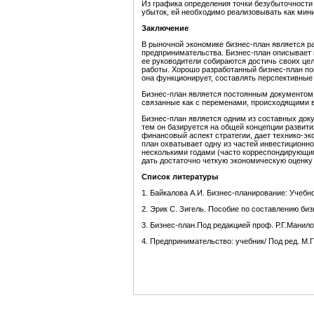
Из графика определения точки безубыточности 
убыток, ей необходимо реализовывать как мин
Заключение
В рыночной экономике бизнес-план является 
предпринимательства. Бизнес-план описывает
ее руководители собираются достичь своих це
работы. Хорошо разработанный бизнес-план по
она функционирует, составлять перспективные 
Бизнес-план является постоянным документом;
связанные как с переменами, происходящими в
Бизнес-план является одним из составных док
тем он базируется на общей концепции развит
финансовый аспект стратегии, дает технико-э
план охватывает одну из частей инвестиционно
несколькими годами (часто корреспондирующим
дать достаточно четкую экономическую оценк
Список литературы
1. Байкалова А.И. Бизнес-планирование: Учебно
2. Эрик С. Зигель. Пособие по составлению биз
3. Бизнес-план.Под редакцией проф. Р.Г.Манило
4. Предпринимательство: учебник/ Под ред. М.Г