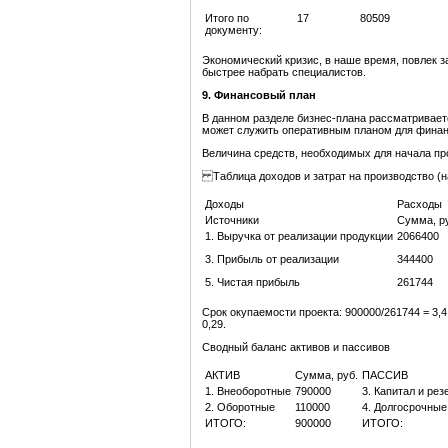
Итого по
17
80509
документу:
Экономический кризис, в наше время, повлек з
быстрее набрать специалистов.
9. Финансовый план
В данном разделе бизнес-плана рассматривает
может служить оперативным планом для финан
Величина средств, необходимых для начала про
Таблица доходов и затрат на производство (на
Доходы
Расходы
Источники
Сумма, р
1. Выручка от реализации продукции
2066400
3. Прибыль от реализации
344400
5. Чистая прибыль
261744
Срок окупаемости проекта: 900000/261744 = 3,
0,29.
Сводный баланс активов и пассивов
АКТИВ
Сумма, руб.
ПАССИВ
1. Внеоборотные
790000
3. Капитал и ре
2. Оборотные
110000
4. Долгосрочные
ИТОГО:
900000
ИТОГО: