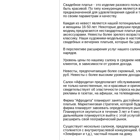
Свадебное платье - это изделие разового поль
быть красивой. По типу конкуренции является 
предназначенной для удовлетворения одной и 
по своим параметрам и качеству.
Каждая из невест является нашей потенциально
и женщины 16-50 лет. Некоторые девушки предп
модниц предлагаются нестандартные платья р
аксессуарами. Невесты более зрелого возраста
классику. Наши художники-модельеры в насто
свадебных и вечерних платьев, которые бы удо
В перспективе расширения услуг нашего сало
нарядов.
Уровень цены по нашему салону в среднем нев
клиенток, в зависимости от уровня дохода.
Невесты, предпочитающие более скромный, элег
руб. Невесты с более высоким уровнем дохода -
Салон «Афродита» предполагает обслуживание д
не только качественные, но и красивые и оригин
свидетельствует об эластичности спроса на р
рекламы в газетах, на афишах, на телевидении,
Фирма “Афродита” планирует занять достойное
платьев. Маркетинговая стратегия, которой бу
фирма планирует завоевать определенную рын
Планируется окупиться в течение 3 лет и 4 мес
дальнейшем планируется выйти с этой услугой 
расширить свой географический рынок.
Существует несколько салонов, предлагающих
столкнется с внутриотраслевой конкуренцией. 
«Земфира» и т.д.), частный пошив на дому.