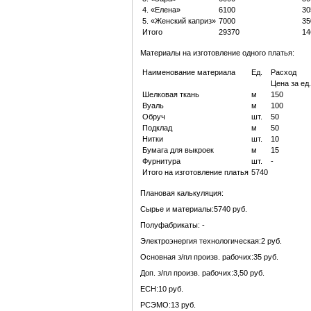
4. «Елена»
6100
30
5. «Женский каприз»
7000
35
Итого
29370
14
Материалы на изготовление одного платья:
Наименование материала
Ед.
Расход
Цена за ед.
Шелковая ткань
м
150
Вуаль
м
100
Обруч
шт.
50
Подклад
м
50
Нитки
шт.
10
Бумага для выкроек
м
15
Фурнитура
шт.
-
Итого на изготовление платья
5740
Плановая калькуляция:
Сырье и материалы:5740 руб.
Полуфабрикаты: -
Электроэнергия технологическая:2 руб.
Основная з/пл произв. рабочих:35 руб.
Доп. з/пл произв. рабочих:3,50 руб.
ЕСН:10 руб.
РСЭМО:13 руб.