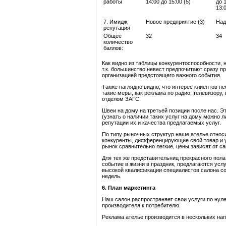
работы
14:00 до 15:00 (5)
до 
13:0
7. Имидж,
Новое предприятие (3)
Над
репутация
Общее
32
34
количество
баллов:
Как видно из таблицы конкурентоспособности,
т.к. большинство невест предпочитают сразу п
организацией предстоящего важного события.
Также наглядно видно, что интерес клиентов н
такие меры, как реклама по радио, телевизору,
отделом ЗАГС.
Швеи на дому на третьей позиции после нас. Э
(узнать о наличии таких услуг на дому можно л
репутации их и качества предлагаемых услуг.
По типу рыночных структур наше ателье относи
конкуренты, дифференцирующие свой товар и у
рынок сравнительно легкие, цены зависят от са
Для тех же представительниц прекрасного пола
событие в жизни в праздник, предлагаются усл
высокой квалификации специалистов салона со
недель.
6.
План маркетинга
Наш салон распространяет свои услуги по нуле
производителя к потребителю.
Реклама ателье производится в нескольких на