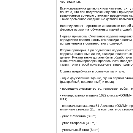
чертежа и т.п.
Все исправления делаются или намечаются тут
понятно, что при подготовке изделия к пример
выполняется вручную стежками временного наз
Такое временное соединение деталей называе
Все изделия из шерстяных и шелковых тканей 
фасонов из хлопчатобумажных тканей с одной.
Первая примерка. Сметанное изделие надевают
определяют правильность его посадки в целом
исправлениям в соответствии с фигурой.
Вторая примерка. При подготовке изделия ко в
подрезы, фасонные линии, складки, полностью 
детали. Рукава такие должны быть обработаны
окончательной проверки правильности посадке 
талии, то ко второй примерке сметывают шов с
Оценка потребности в основном капитале:
- одно двухэтажное здание, где на первом этаж
(раскройный, пошивочный) и склад;
- проведено электричество, тепловые трубы, те
- универсальная машина 1022 класса «ОЗЛМ», 
шт.);
- специальная машина 51-А класса «ОЗЛМ», пр
ниточным стежкам (2шт. в комплекте со столом
- утюг «Равента» (3 шт.);
- утюг «Тефаль» (3 шт.);
- утюжильный стол (6 шт.);