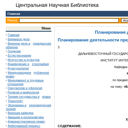
Центральная Научная Библиотека
Главная
Поиск:
Меню
Планирование 
·
Главная
·
Биржевое дело
Планирование деятельности пр
·
Военное дело и
гражданская
оборона
3
·
Геодезия
ДАЛЬНЕВОСТОЧНЫЙ ГОСУДАР
·
Естествознание
·
Искусство и культура
ИНСТИТУТ ИНТЕ
·
Краеведение и
этнография
Кафедра:
·
Культурология
·
Международное
публичное
право
·
по предме
Менеджмент и трудовые
отношения
на тему:
«Б
·
Оккультизм и уфология
·
Религия и мифология
·
Теория государства и
права
·
Транспорт
·
Экономика и
экономическая
теория
·
Военная кафедра
·
Авиация и космонавтика
Х
·
Административное право
·
Арбитражный процесс
СОДЕРЖАНИЕ.