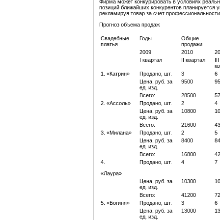
Фирма может конкурировать в условиях реально
позиций ближайших конкурентов планируется у
рекламируя товар за счет профессиональности
Прогноз объема продаж
Свадебные
Годы
Общие
платья
продажи
2009
2010
2
I квартал
II квартал
III
к
1. «Катрин»
Продано, шт.
3
6
Цена, руб. за
9500
9
ед. изд.
Всего:
28500
5
2. «Ассоль»
Продано, шт.
2
4
Цена, руб. за
10800
1
ед. изд.
Всего:
21600
4
3. «Милана»
Продано, шт.
2
5
Цена, руб. за
8400
8
ед. изд.
Всего:
16800
4
4.
Продано, шт.
4
7
«Лаура»
Цена, руб. за
10300
1
ед. изд.
Всего:
41200
7
5. «Богиня»
Продано, шт.
3
6
Цена, руб. за
13000
1
ед. изд.