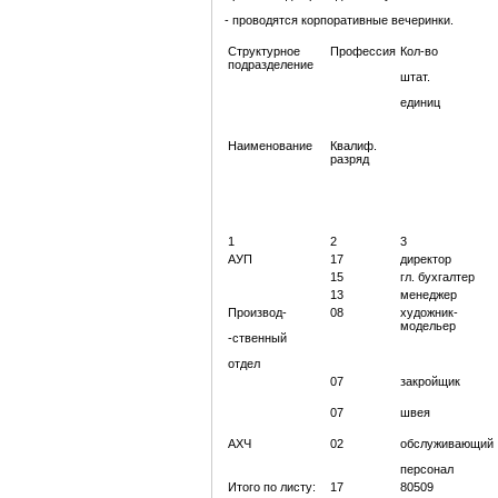
- проводятся корпоративные вечеринки.
Структурное
Профессия
Кол-во
подразделение
штат.
единиц
Наименование
Квалиф.
разряд
1
2
3
АУП
17
директор
15
гл. бухгалтер
13
менеджер
Производ-
08
художник-
модельер
-ственный
отдел
07
закройщик
07
швея
АХЧ
02
обслуживающий
персонал
Итого по листу:
17
80509