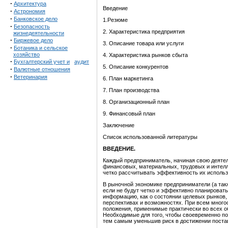
·
Архитектура
Введение
·
Астрономия
·
Банковское дело
1.Резюме
·
Безопасность
2. Характеристика предприятия
жизнедеятельности
·
Биржевое дело
3. Описание товара или услуги
·
Ботаника и сельское
хозяйство
4. Характеристика рынков сбыта
·
Бухгалтерский учет и
аудит
5. Описание конкурентов
·
Валютные отношения
·
Ветеринария
6. План маркетинга
7. План производства
8. Организационный план
9. Финансовый план
Заключение
Список использованной литературы
ВВЕДЕНИЕ.
Каждый предприниматель, начиная свою деятел
финансовых, материальных, трудовых и интелл
четко рассчитывать эффективность их исполь
В рыночной экономике предприниматели (а так
если не будут четко и эффективно планировать
информацию, как о состоянии целевых рынков, 
перспективах и возможностях. При всем мног
положения, применимые практически во всех о
Необходимые для того, чтобы своевременно по
тем самым уменьшив риск в достижении поста