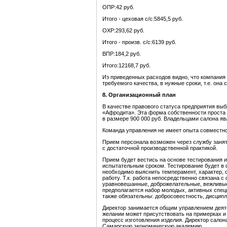
ОПР:42 руб.
Итого - цеховая с/с:5845,5 руб.
ОХР:293,62 руб.
Итого - произв. с/с:6139 руб.
ВПР:184,2 руб.
Итого:12168,7 руб.
Из приведенных расходов видно, что компания 
требуемого качества, в нужные сроки, т.е. он
8. Организационный план
В качестве правового статуса предприятия вы
«Афродита». Эта форма собственности проста 
в размере 900 000 руб. Владельцами салона яв
Команда управления не имеет опыта совместно
Прием персонала возможен через службу занят
с достаточной производственной практикой.
Прием будет вестись на основе тестирования 
испытательным сроком. Тестирование будет в 
необходимо выяснить темперамент, характер, 
работу. Т.к. работа непосредственно связана 
уравновешанные, доброжелательные, вежливые 
предполагается набор молодых, активных спец
также обязательны: добросовестность, дисципл
Директор занимается общим управлением деяте
желании может присутствовать на примерках и
процесс изготовления изделия. Директор сало
Самарскую экономическую академию.