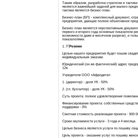
Таким образом, разработка стратегии и тактик
является важнейшей задачей для малого пред
тактики является бизнес-план.
Бизнес-план (БП) - комплексный документ, от
предприятия, дающие полное объективное предс
Бизнес-план является перспективным документо
первого и второго года основные показатели ре
возможности даже в месячном разрезе), и толь
показателями.
1.
Резюме
Целью нашего предприятия будет пошив свадеб
индивидуальным заказам.
Юридический (он же фактический) адрес предпр
12в
Учредители ООО «Афродита»:
1. (директор) - доля УК - 50%
2. (гл. бухгалтер) - доля УК - 50%
Суть проекта: полное удовлетворение пожелани
Финансирование проекта: собственные средств
поддержки - 0%
Сметная стоимость реализации проекта - 900 0
Сроки окупаемости услуги - 3 года и 4 месяца.
Целью бизнеса является услуги по пошиву сва
Цель проекта - оказание услуг по пошиву женс