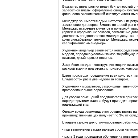
Бухгалтер предприятия ведет бухгалтерский уче
заработной платы, оформление сводной бухгал
финансово-экономический институт имеет выс
Менеджер занимается административным регул
заключение договоров. Вместе со швеей раз в 
Менеджер встречает клиентов в приемной, при
(прием и оформление заказов, заключение дого
должность предполагается молодая девушка - 
коммуникабельная, вежливая. Менеджер, окон
квалификацию «менеджер».
Художник-модельер занимается непосредственн
модели, передача условий заказа закройщику, 
платьев, дизайнерских новинок.
Закройщик создает конструкцию модели платья 
раскрой ткани и подготовку к примерке, контро
Швея производит соединение всех конструктивн
Владивосток раз в две недели за товаром.
Художники - модельеры, закройщицы, швеи об
профессиональное образование.
Для уборки помещений предполагается приглас
перед открытием салона будут приводить прои
надлежащий вид.
Оплату труда рекомендуется осуществлять на о
производственный цех получает по 3% от оклад
В нашем салоне для стимулирования работник
- при выполнении заказа раньше срока начисля
- раз в 3 года проводится обучение на повыше