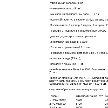
- утюжильная колодка (4 шт.);
- манекены в цехах (4 шт.);
- манекены в примерочном зале (10 шт.);
- офисный гарнитур в кабинетах бухгалтера, м
- 3 компьютера, 1 сканер, 1 модем, 1 ксерокс, 
- 3 шкафа в пошивочных и раскройных цехах;
- диван с двумя креслами в приемной;
- 2 примерочные кабины в зале;
- 2 кресла в примерочной 2 этажа;
- 4 зеркала в примерочном зале и по 2 в уборны
- полки на складе (13 шт.);
- вешалки в приемной (2 шт.);
- швейная машина Silver line 3004. Выполняет
(3 шт.);
- швейная машина Gold line 7018. Выполняет р
эластичными тканями. В комплект входят весьм
лапки для петли, вшивания молнии и т.д. (5 шт.)
Издержки обращения на единицу продукции:
Товары
Стоимость за шт., руб.
То
1. «Камилла»
4570
22
2. «Сюзанна»
5700
28
3. «Зара»
6000
30