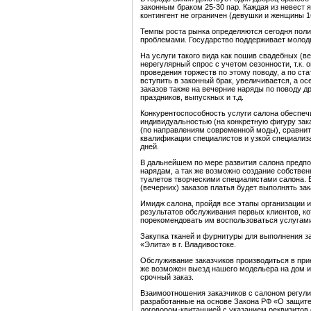
законным браком 25-30 пар. Каждая из невест 
контингент не ограничен (девушки и женщины 1
Темпы роста рынка определяются сегодня поли
проблемами. Государство поддерживает молоды
На услуги такого вида как пошив свадебных (
нерегулярный спрос с учетом сезонности, т.к.
проведения торжеств по этому поводу, а по с
вступить в законный брак, увеличивается, а о
заказов также на вечерние наряды по поводу д
праздников, выпускных и т.д.
Конкурентоспособность услуги салона обеспе
индивидуальностью (на конкретную фигуру зак
(по направлениям современной моды), сравнит
квалификации специалистов и узкой специализа
дней.
В дальнейшем по мере развития салона предп
нарядам, а так же возможно создание собстве
туалетов творческими специалистами салона.
(вечерних) заказов платья будет выполнять за
Имидж салона, пройдя все этапы организации 
результатов обслуживания первых клиентов, ко
порекомендовать им воспользоваться услугами
Закупка тканей и фурнитуры для выполнения за
«Элита» в г. Владивостоке.
Обслуживание заказчиков производиться в пр
же возможен выезд нашего модельера на дом и
срочный заказ.
Взаимоотношения заказчиков с салоном регул
разработанные на основе Закона РФ «О защите
договором-квитанцией с указанием реквизитов 