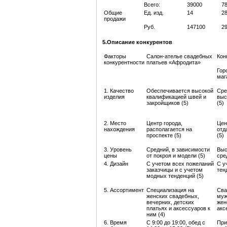
Всего:
39000
7
Общие
Ед. изд.
14
2
продажи
Руб.
147100
2
5.Описание конкурентов
Факторы
Салон-ателье свадебных
Кон
конкурентности
платьев «Афродита»
Гор
маг
1. Качество
Обеспечивается высокой
Сре
изделия
квалификацией швей и
выс
закройщиков (5)
(5)
2. Место
Центр города,
Цен
нахождения
располагается на
отд
проспекте (5)
(5)
3. Уровень
Средний, в зависимости
Выс
цены
от покроя и модели (5)
сре
4. Дизайн
С учетом всех пожеланий
С у
заказчицы и с учетом
тен
модных тенденций (5)
5. Ассортимент
Специализация на
Сва
женских свадебных,
муж
вечерних, детских
жен
платьях и аксессуаров к
акс
ним (4)
6. Время
С 9:00 до 19:00, обед с
При