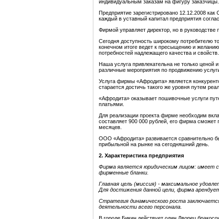
индивидуальным заказам на фигуру заказчицы.
Предприятие зарегистрировано 12.12.2008 как 
каждый в уставный капитал предприятия согла
Фирмой управляет директор, но в руководстве 
Сегодня доступность широкому потребителю то
конечном итоге ведет к пресыщению и желанию
потребностей надлежащего качества и свойств.
Наша услуга привлекательна не только ценой и
различные мероприятия по продвижению услуги 
Услуга фирмы «Афродита» является конкуренто
старается достичь такого же уровня путем ре
«Афродита» оказывает пошивочные услуги путе
платьями.
Для реализации проекта фирме необходим вкла
составляет 900 000 рублей, его фирма сможет п
месяцев.
ООО «Афродита» развивается сравнительно бы
прибыльной на рынке на сегодняшний день.
2
. Характеристика предприятия
Фирма является юридическим лицом: имеет с
фирменные бланки.
Главная цель (миссия) - максимальное удовл
Для достижения данной цели, фирма арендует
Стратегия динамического роста заключается
деятельности всего персонала.
В городе Бикин действует один Дворец бракос