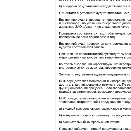
б) внедрена результативно и поддерживается в
Объектами внутреннего аудита являются СМК, 
Внутренние аудиты проводятся специально под
и внепланово - по указанию генерального дирек
директора ЗАО «Атлант» по управлению качест
Программа составляется так, чтобы каждое тр
проверены не реже одного раза в год.
Внутренний аудит проводится по утвержденным
аудитов составляются отчеты.
При наличии несоответствий руководитель пр
мероприятий и организует его выполнение в с
Контроль выполнения корректирующих меропр
внутренних аудитов аудиторы проверяют резул
Записи по внутренним аудитам поддерживаются
МЗХ осуществляет мониторинг и измерение пр
достигать запланированных результатов. По рез
функционирования процесса. Если запланирован
разрабатываются корректирующие и предупре
МЗХ осуществляет мониторинг и измерение пр
требований потребителей к продукции по сле
а) входной контроль сырья, материалов и комп
б) контроль в процессе производства продукции
в) окончательный контроль и испытания;
г) внутренний аудит готовой продукции на скла