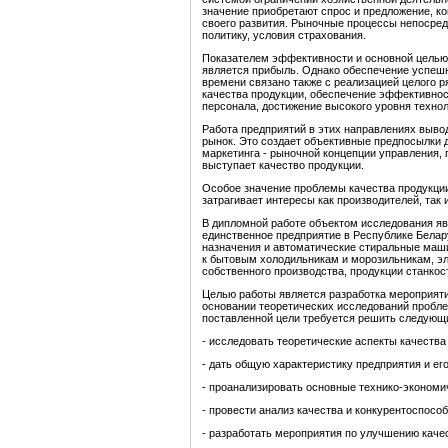
значение приобретают спрос и предложение, ко
своего развития. Рыночные процессы непосред
политику, условия страхования.
Показателем эффективности и основной целью
является прибыль. Однако обеспечение успешн
времени связано также с реализацией целого 
качества продукции, обеспечение эффективнос
персонала, достижение высокого уровня технол
Работа предприятий в этих направлениях вывод
рынок. Это создает объективные предпосылки 
маркетинга - рыночной концепции управления,
выступает качество продукции.
Особое значение проблемы качества продукции
затрагивает интересы как производителей, так 
В дипломной работе объектом исследования яв
единственное предприятие в Республике Белар
назначения и автоматические стиральные маши
к бытовым холодильникам и морозильникам, эл
собственного производства, продукции станкос
Целью работы является разработка мероприят
основании теоретических исследований пробле
поставленной цели требуется решить следующи
- исследовать теоретические аспекты качества
- дать общую характеристику предприятия и ег
- проанализировать основные технико-экономи
- провести анализ качества и конкурентоспосо
- разработать мероприятия по улучшению каче