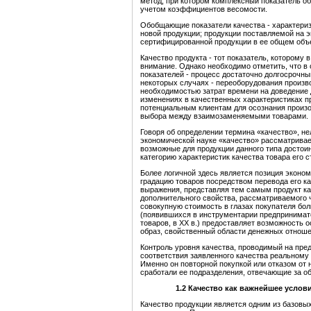
метод, при котором комплексный показатель о
учетом коэффициентов весомости.
Обобщающие показатели качества - характериз
новой продукции; продукции поставляемой на 
сертифицированной продукции в ее общем объ
Качество продукта - тот показатель, которому
внимание. Однако необходимо отметить, что в
показателей - процесс достаточно долгосрочны
некоторых случаях - переоборудования произво
необходимостью затрат времени на доведение
изменениях в качественных характеристиках п
потенциальным клиентам для осознания произ
выбора между взаимозаменяемыми товарами.
Говоря об определении термина «качество», не
экономической науке «качество» рассматривает
возможные для продукции данного типа достои
категорию характеристик качества товара его
Более логичной здесь является позиция эконо
градацию товаров посредством перевода его к
выражения, представляя тем самым продукт ка
дополнительного свойства, рассматриваемого ч
совокупную стоимость в глазах покупателя бо
(появившихся в инструментарии предпринимат
товаров, в XX в.) предоставляет возможность
образ, свойственный области денежных отноше
Контроль уровня качества, проводимый на пре
соответствия заявленного качества реальному 
Именно он повторной покупкой или отказом от
сработали ее подразделения, отвечающие за об
1.2
К
ачество
как
важнейшее
услов
Качество продукции является одним из базовы