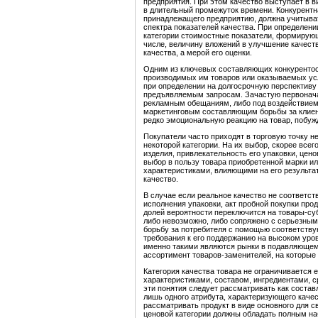
предприятия. При этом качество выступает в 
в длительный промежуток времени. Конкурентна
принадлежащего предприятию, должна учитыва
спектра показателей качества. При определени
категории стоимостные показатели, формирующ
числе, величину вложений в улучшение качеств
качества, а мерой его оценки.
Одним из ключевых составляющих конкурентос
производимых им товаров или оказываемых усл
при определении на долгосрочную перспективу 
предъявляемым запросам. Зачастую первонача
рекламным обещаниям, либо под воздействием у
маркетинговым составляющим борьбы за клиент
редко эмоциональную реакцию на товар, побуж
Покупатели часто приходят в торговую точку не
некоторой категории. На их выбор, скорее всег
изделия, привлекательность его упаковки, цено
выбор в пользу товара приобретенной марки ил
характеристиками, влияющими на его результат,
качество.
В случае если реальное качество не соответст
исполнения упаковки, акт пробной покупки про
долей вероятности переключится на товары-су
либо невозможно, либо сопряжено с серьезными
борьбу за потребителя с помощью соответствую
требования к его поддержанию на высоком уро
именно такими являются рынки в подавляющем
ассортимент товаров-заменителей, на которые
Категория качества товара не ограничивается
характеристиками, составом, ингредиентами, ср
эти понятия следует рассматривать как соста
лишь одного атрибута, характеризующего качес
рассматривать продукт в виде основного для с
ценовой категории должны обладать полным на