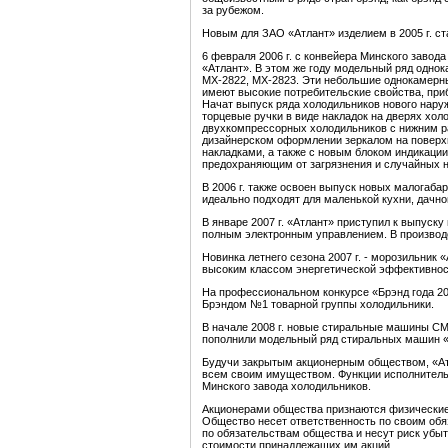
за рубежом.
Новым для ЗАО «Атлант» изделием в 2005 г. ст
6 февраля 2006 г. с конвейера Минского заво
«Атлант». В этом же году модельный ряд одно
МХ-2822, МХ-2823. Эти небольшие однокамерны
имеют высокие потребительские свойства, пр
Начат выпуск ряда холодильников нового нару
торцевые ручки в виде накладок на дверях хол
двухкомпрессорных холодильников с нижним 
дизайнерском оформлении зеркалом на поверх
накладками, а также с новым блоком индикац
предохраняющим от загрязнения и случайных н
В 2006 г. также освоен выпуск новых малогаб
идеально подходят для маленькой кухни, дачно
В январе 2007 г. «Атлант» приступил к выпуск
полным электронным управлением. В производс
Новинка летнего сезона 2007 г. - морозильник «
высоким классом энергетической эффективнос
На профессиональном конкурсе «Брэнд года 20
Брэндом №1 товарной группы холодильники.
В начале 2008 г. новые стиральные машины С
пополнили модельный ряд стиральных машин «
Будучи закрытым акционерным обществом, «Ат
всем своим имуществом. Функции исполнитель
Минского завода холодильников.
Акционерами общества признаются физические
Общество несет ответственность по своим об
по обязательствам общества и несут риск убыт
стоимости принадлежащих им акций.