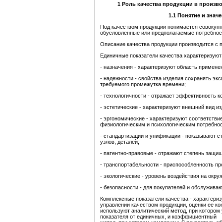
1
Роль
качес
тва
продукции
в
произво
1.1
Понятие
и
значе
Под качеством продукции понимается совокупн
обусловленные или предполагаемые потребнос
Описание качества продукции производится с
Единичные показатели качества характеризуют
- назначения - характеризуют область примене
- надежности - свойства изделия сохранять эк
требуемого промежутка времени;
- технологичности - отражает эффективность к
- эстетические - характеризуют внешний вид из
- эргономические - характеризуют соответстви
физиологическим и психологическим потребнос
- стандартизации и унификации - показывают 
узлов, деталей;
- патентно-правовые - отражают степень защи
- транспортабельности - приспособленность пр
- экологические - уровень воздействия на окр
- безопасности - для покупателей и обслужива
Комплексные показатели качества - характериз
управлении качеством продукции, оценки ее ко
используют аналитический метод, при котором
показателя от единичных, и коэффициентный