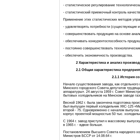
- статистическое регулирование технологическ
- статистический приемочный контроль качеств
Применение этих статистических методов упр
- удовлетворять потребности (существующие и
- совершенствовать продукцию на основе анали
- обеспечивать конкурентоспособность продукц
- постоянно совершенствовать технологически
- обеспечить экономичность производства.
2
Х
арактеристика
и
анали
з
п
роизвод
2.1
Общая
характеристика
предприя
2.1.1
История
со
Начало существования завода, как отдельного
Минского городского Совета депутатов трудящи
аппаратуры». 24 августа 1959 г. Совет Минис
бытовых холодильников на Минском заводе газ
Весной 1962 г. была закончена подготовка прои
был выпущен первый холодильник ХКС-125 «Ми
второй - 75. Одновременно с началом выпуска
корпус проектной мощностью 50 тыс. холодильни
С 1964 г. завод приступил к массовому выпуску
в 1965 г. - вдвое больше.
Постановлением Высшего Совета народного хоз
Министров БССР от 14.08.64 г.