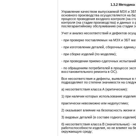
1.3.2
Методика
Управление качеством выпускаемой МЗХ и ЗБТ 
основного производства осуществляется на ба
процессе проведения входного контроля (на ст
контроля (на стадии производства) и данных о
послегарантийному обслуживанию (на стадии э
Учет и анализ несоответствий и дефектов осущ
- при проверке поставляемых на МЗХ и ЗБТ мат
- при изготовлении деталей, сборочных единиц
- при сборке изделий (по моделям);
- при проведении приемо-сдаточных испытаний
- по обращениям потребителей в процессе экспл
восстановительного ремонта в ОС).
Все несоответствия и дефекты, выявленные в 
подразделяют по степени значимости на следу
а) несоответствия класса А (критические):
1) при наличии которых использование изделия
практически невозможно или недопустимо;
2) оказывают влияние на безопасность жизни и
3) видовых деталей (в составе годного изделия
б) несоответствия класса В (значительные) - 
работоспособности изделия, но не влияют на б
окружающую среду;