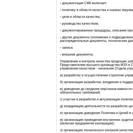
-
документация СМК включает:
-
политику в области качества и охраны окруж
-
цели в области качества;
-
руководство качеством;
-
документированные процедуры, описания про
-
другие документы (положения о подразделени
распорядительные документы, технические до
-
записи;
-
внешние документы.
Управление и контроль качества продукции, ра
Представителем высшего руководства МЗХ в СМ
управлению качеством - начальник Отдела упра
а) разработку и осуществление стратегии упра
б) организацию разработки, внедрения и подде
в) доведение до сведения персонала важности
обязательных требований;
г) участие в разработке и актуализации полити
д) координацию деятельности по разработке це
е) организацию доведения Политики и Целей в 
ж) организацию проведения внутренних аудитов
(включая предприятия кооперации);
з) организацию технического контроля качества