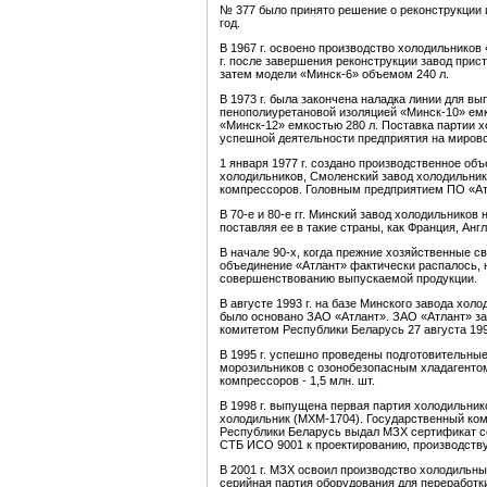
№ 377 было принято решение о реконструкции и
год.
В 1967 г. освоено производство холодильников «
г. после завершения реконструкции завод прист
затем модели «Минск-6» объемом 240 л.
В 1973 г. была закончена наладка линии для вы
пенополиуретановой изоляцией «Минск-10» емк
«Минск-12» емкостью 280 л. Поставка партии х
успешной деятельности предприятия на миров
1 января 1977 г. создано производственное объ
холодильников, Смоленский завод холодильник
компрессоров. Головным предприятием ПО «Ат
В 70-е и 80-е гг. Минский завод холодильников
поставляя ее в такие страны, как Франция, Англ
В начале 90-х, когда прежние хозяйственные 
объединение «Атлант» фактически распалось, 
совершенствованию выпускаемой продукции.
В августе 1993 г. на базе Минского завода хол
было основано ЗАО «Атлант». ЗАО «Атлант» з
комитетом Республики Беларусь 27 августа 199
В 1995 г. успешно проведены подготовительные
морозильников с озонобезопасным хладагенто
компрессоров - 1,5 млн. шт.
В 1998 г. выпущена первая партия холодильни
холодильник (МХМ-1704). Государственный ком
Республики Беларусь выдал МЗХ сертификат с
СТБ ИСО 9001 к проектированию, производству
В 2001 г. МЗХ освоил производство холодильн
серийная партия оборудования для переработк