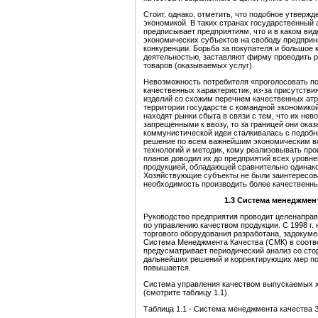
Стоит, однако, отметить, что подобное утверж
экономикой. В таких странах государственный а
предписывает предприятиям, что и в каком вид
экономических субъектов на свободу предпри
конкуренции. Борьба за покупателя и большое
деятельностью, заставляют фирму проводить 
товаров (оказываемых услуг).
Невозможность потребителя «проголосовать п
качественных характеристик, из-за присутстви
изделий со схожим перечнем качественных атр
территории государств с командной экономикой
находят рынки сбыта в связи с тем, что их не
запрещенными к ввозу, то за границей они ока
коммунистической идеи сталкивалась с подоб
решение по всем важнейшим экономическим воп
технологий и методик, кому реализовывать пр
планов доводил их до предприятий всех уровне
продукцией, обладающей сравнительно одинако
Хозяйствующие субъекты не были заинтересов
необходимость производить более качественны
1.3
Система
менеджмен
Руководство предприятия проводит целенапра
по управлению качеством продукции. С 1998 г.
торгового оборудования разработана, задокум
Система Менеджмента Качества (СМК) в соотв
предусматривает периодический анализ со сто
дальнейших решений и корректирующих мер по
повышается.
Система управления качеством выпускаемых х
(смотрите таблицу 1.1).
Таблица 1.1 - Система менеджмента качества 