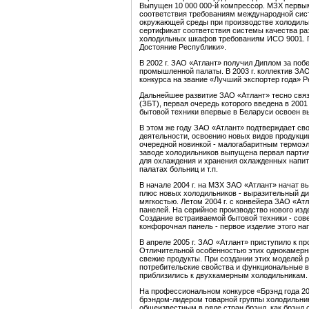
Выпущен 10 000 000-й компрессор. МЗХ первым
соответствия требованиям международной сис
окружающей среды при производстве холодильн
сертификат соответствия системы качества ра
холодильных шкафов требованиям ИСО 9001. П
Достояние Республики».
В 2002 г. ЗАО «Атлант» получил Диплом за побе
промышленной палаты. В 2003 г. коллектив ЗАО
конкурса на звание «Лучший экспортер года» Р
Дальнейшее развитие ЗАО «Атлант» тесно связ
(ЗБТ), первая очередь которого введена в 2001
бытовой техники впервые в Беларуси освоен 
В этом же году ЗАО «Атлант» подтверждает св
деятельности, освоению новых видов продукци
очередной новинкой - малогабаритным термоэ
заводе холодильников выпущена первая партия
для охлаждения и хранения охлажденных напитк
палатах больниц и т.п.
В начале 2004 г. на МЗХ ЗАО «Атлант» начат 
плюс новых холодильников - выразительный ди
мягкостью. Летом 2004 г. с конвейера ЗАО «А
панелей. На серийное производство нового из
Создание встраиваемой бытовой техники - сов
конфорочная панель - первое изделие этого на
В апреле 2005 г. ЗАО «Атлант» приступило к п
Отличительной особенностью этих однокамерн
свежие продукты. При создании этих моделей 
потребительские свойства и функциональные 
приблизились к двухкамерным холодильникам.
На профессиональном конкурсе «Брэнд года 20
брэндом-лидером товарной группы холодильни
общеизвестным в ряде стран брэнд, как брэнд