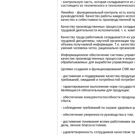
- контрольную часть, которая складывается из
состоящего из технического и технологического
Линейно - функциональный контроль есть конт
руководителей. Качество работы каждого испол
качество и себестоимость производственной п
Качество производственных процессов складыва
трудовой деятельности исполнителей, т. е. ком
Качество труда работников складывается из ур
трудовой дисциплины, научной организации тру
объема получаемой информации. Т.е. качество 
умения человека четко, рационально организов
Информационное обеспечение системы управле
качестве производственных процессов и внеш
обрабатываемых для выработки управляющих в
Целями создания и функционирования СМК явл
- достижение и поддержание качества продукц
требований, ожиданий и потребностей потребит
- гарантированное выполнение норм государст
являющихся обязательными для продукции;
- обеспечение конкурентоспособности продукц
сбыта;
- соблюдение требований по охране здоровья р
- обеспечение уверенности руководства в том,
- достижение понимания всеми работниками зав
дела, личное благосостояние.
- удовлетворенность сотрудников качеством тр