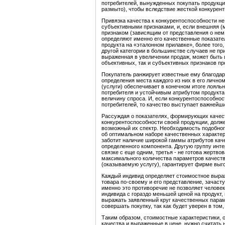
потребителей, вынужденных покупать продукцию
размыто), чтобы вследствие жесткой конкурент
Привязка качества к конкурентоспособности н
субъективными признаками, и, если внешняя (
признаком (зависящим от представления о нем 
определяют именно его качественные показате
продукта на «эталонном прилавке», более того
другой категории в большинстве случаев не при
выраженная в увеличении продаж, может быть 
объективных, так и субъективных признаков пр
Покупатель ранжирует известные ему благодар
определения места каждого из них в его лично
(услуги) обеспечивает в конечном итоге лояль
потребителя и устойчивым атрибутом продукта
величину спроса. И, если конкурентоспособно
потребителей, то качество выступает важнейш
Рассуждая о показателях, формирующих качест
конкурентоспособности своей продукции, долж
возможный их спектр. Необходимость подобног
об оптимальном наборе качественных характер
заботит наличие широкой гаммы атрибутов кач
определенного компонента. Другую группу инт
связке с еще одним, третья - не готова жертво
максимального количества параметров качеств
(оказываемую услугу), гарантирует фирме выг
Каждый индивид определяет стоимостное выра
товара по-своему и его представление, зачаст
именно это противоречие не позволяет человек
индивида с гораздо меньшей ценой на продукт, 
выражать заявленный круг качественных парам
совершать покупку, так как будет уверен в том
Таким образом, стоимостные характеристики, 
качества и выраженные в цене, нужно считать н