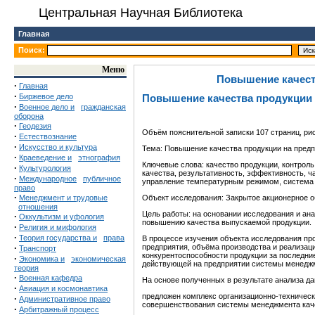
Центральная Научная Библиотека
Главная
Поиск:
Меню
Повышение качест
·
Главная
·
Биржевое дело
Повышение качества продукции 
·
Военное дело и
гражданская
оборона
·
Геодезия
Объём пояснительной записки 107 страниц, рису
·
Естествознание
·
Искусство и культура
Тема: Повышение качества продукции на предп
·
Краеведение и
этнография
Ключевые слова: качество продукции, контрол
·
Культурология
качества, результативность, эффективность, 
·
Международное
публичное
управление температурным режимом, система 
право
·
Менеджмент и трудовые
Объект исследования: Закрытое акционерное о
отношения
Цель работы: на основании исследования и ан
·
Оккультизм и уфология
повышению качества выпускаемой продукции.
·
Религия и мифология
·
Теория государства и
права
В процессе изучения объекта исследования пр
·
предприятия, объёма производства и реализаци
Транспорт
конкурентоспособности продукции за последние
·
Экономика и
экономическая
действующей на предприятии системы менеджм
теория
·
Военная кафедра
На основе полученных в результате анализа да
·
Авиация и космонавтика
предложен комплекс организационно-техническ
·
Административное право
совершенствования системы менеджмента кач
·
Арбитражный процесс