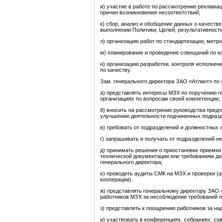
и) участие в работе по рассмотрению рекламац
причин возникновения несоответствий;
к) сбор, анализ и обобщение данных о качеств
выполнении Политики, Целей, результативност
л) организацию работ по стандартизации, метро
м) планирование и проведение совещаний по к
н) организацию разработки, контроля исполне
по качеству.
Зам. генерального директора ЗАО «Атлант» по
а) представлять интересы МЗХ по поручению ге
организациях по вопросам своей компетенции;
б) вносить на рассмотрение руководства пред
улучшению деятельности подчиненных подразд
в) требовать от подразделений и должностных
г) запрашивать и получать от подразделений 
д) принимать решения о приостановке приемки
технической документации или требованиям до
генерального директора;
е) проводить аудиты СМК на МЗХ и проверки (а
кооперации).
ж) представлять генеральному директору ЗАО 
работников МЗХ за несоблюдение требований п
з) представлять к поощрению работников за н
и) участвовать в конференциях, собраниях, с