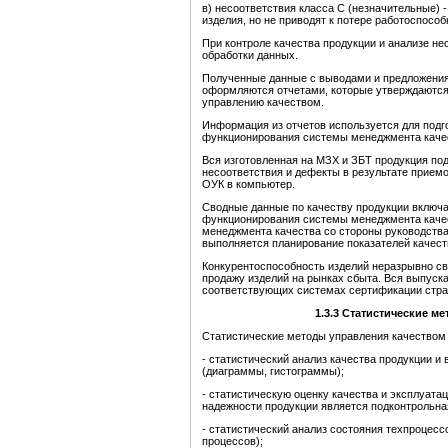
в) несоответствия класса С (незначительные) 
изделия, но не приводят к потере работоспособ
При контроле качества продукции и анализе н
обработки данных.
Полученные данные с выводами и предложения
оформляются отчетами, которые утверждаются
управлению качеством.
Информация из отчетов используется для подго
функционирования системы менеджмента качест
Вся изготовленная на МЗХ и ЗБТ продукция п
несоответствия и дефекты в результате прием
ОУК в компьютер.
Сводные данные по качеству продукции включаю
функционирования системы менеджмента качес
менеджмента качества со стороны руководства
выполняется планирование показателей качест
Конкурентоспособность изделий неразрывно свя
продажу изделий на рынках сбыта. Вся выпуск
соответствующих системах сертификации стра
1.3.3
Статистические
ме
Статистические методы управления качеством
- статистический анализ качества продукции и
(диаграммы, гистограммы);
- статистическую оценку качества и эксплуат
надежности продукции является подконтрольна
- статистический анализ состояния техпроцесс
процессов);