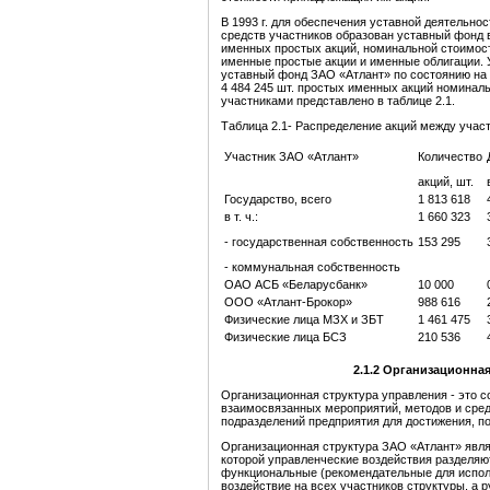
В 1993 г. для обеспечения уставной деятельно
средств участников образован уставный фонд в 
именных простых акций, номинальной стоимост
именные простые акции и именные облигации. 
уставный фонд ЗАО «Атлант» по состоянию на 1 
4 484 245 шт. простых именных акций номинал
участниками представлено в таблице 2.1.
Таблица 2.1- Распределение акций между участ
Участник ЗАО «Атлант»
Количество
акций, шт.
Государство, всего
1 813 618
в т. ч.:
1 660 323
- государственная собственность
153 295
- коммунальная собственность
ОАО АСБ «Беларусбанк»
10 000
ООО «Атлант-Брокор»
988 616
Физические лица МЗХ и ЗБТ
1 461 475
Физические лица БСЗ
210 536
2
.
1.
2
Организационна
Организационная структура управления - это с
взаимосвязанных мероприятий, методов и сре
подразделений предприятия для достижения, п
Организационная структура ЗАО «Атлант» явля
которой управленческие воздействия разделяю
функциональные (рекомендательные для испол
воздействие на всех участников структуры, а