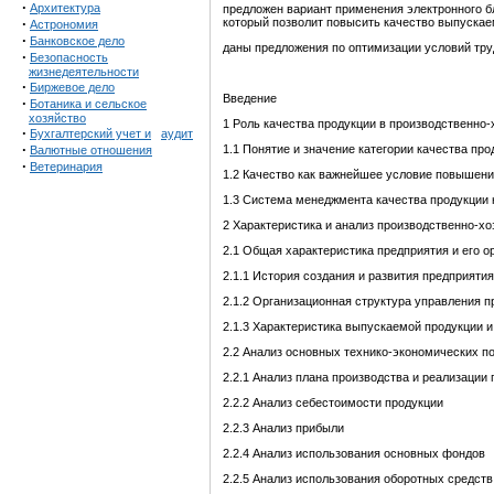
·
Архитектура
предложен вариант применения электронного б
·
который позволит повысить качество выпускае
Астрономия
·
Банковское дело
даны предложения по оптимизации условий тру
·
Безопасность
жизнедеятельности
·
Биржевое дело
Введение
·
Ботаника и сельское
хозяйство
1 Роль качества продукции в производственно
·
Бухгалтерский учет и
аудит
·
1.1 Понятие и значение категории качества про
Валютные отношения
·
Ветеринария
1.2 Качество как важнейшее условие повышени
1.3 Система менеджмента качества продукции 
2 Характеристика и анализ производственно-х
2.1 Общая характеристика предприятия и его о
2.1.1 История создания и развития предприятия
2.1.2 Организационная структура управления 
2.1.3 Характеристика выпускаемой продукции 
2.2 Анализ основных технико-экономических п
2.2.1 Анализ плана производства и реализации
2.2.2 Анализ себестоимости продукции
2.2.3 Анализ прибыли
2.2.4 Анализ использования основных фондов
2.2.5 Анализ использования оборотных средств