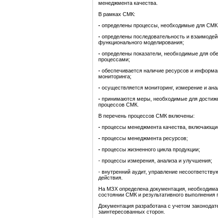
менеджмента качества.
В рамках СМК:
-
определены процессы, необходимые для СМК
-
определены последовательность и взаимодей
функционального моделирования;
-
определены показатели, необходимые для об
процессами;
-
обеспечивается наличие ресурсов и информа
мониторинга;
-
осуществляется мониторинг, измерение и ана
-
принимаются меры, необходимые для достиже
процессов СМК.
В перечень процессов СМК включены:
-
процессы менеджмента качества, включающие
-
процессы менеджмента ресурсов;
-
процессы жизненного цикла продукции;
- процессы измерения, анализа и улучшения;
- внутренний аудит, управление несоответств
действия.
На МЗХ определена документация, необходимая
состоянии СМК и результативного выполнения 
Документация разработана с учетом законодат
заинтересованных сторон.