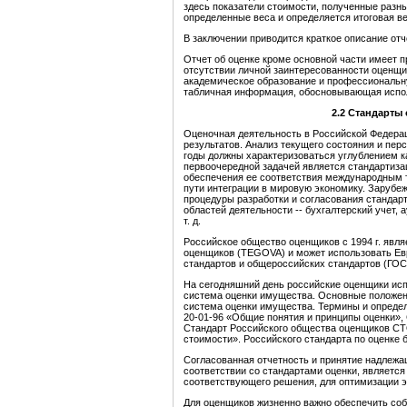
здесь показатели стоимости, полученные разн
определенные веса и определяется итоговая в
В заключении приводится краткое описание отч
Отчет об оценке кроме основной части имеет п
отсутствии личной заинтересованности оценщи
академическое образование и профессиональну
табличная информация, обосновывающая исполь
2.2
Стандарты 
Оценочная деятельность в Российской Федерац
результатов. Анализ текущего состояния и пер
годы должны характеризоваться углублением к
первоочередной задачей является стандартиза
обеспечения ее соответствия международным т
пути интеграции в мировую экономику. Зарубе
процедуры разработки и согласования стандарт
областей деятельности -- бухгалтерский учет, 
т. д.
Российское общество оценщиков с 1994 г. явл
оценщиков (TEGOVA) и может использовать Ев
стандартов и общероссийских стандартов (ГОС
На сегодняшний день российские оценщики исп
система оценки имущества. Основные положени
система оценки имущества. Термины и опреде
20-01-96 «Общие понятия и принципы оценки»,
Стандарт Российского общества оценщиков СТ
стоимости». Российского стандарта по оценке би
Согласованная отчетность и принятие надлежащ
соответствии со стандартами оценки, являетс
соответствующего решения, для оптимизации э
Для оценщиков жизненно важно обеспечить со