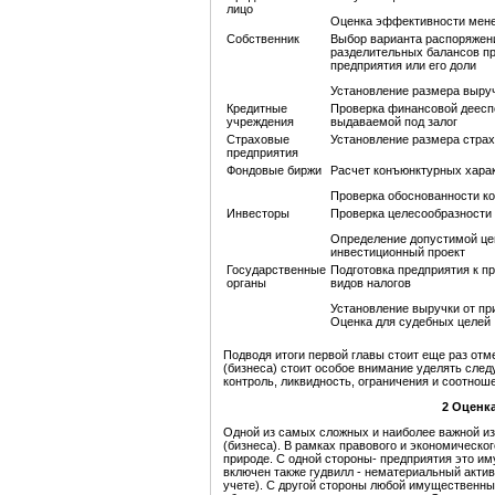
лицо
Оценка эффективности мен
Собственник
Выбор варианта распоряжен
разделительных балансов п
предприятия или его доли
Установление размера выруч
Кредитные
Проверка финансовой деесп
учреждения
выдаваемой под залог
Страховые
Установление размера стра
предприятия
Фондовые биржи
Расчет конъюнктурных хара
Проверка обоснованности ко
Инвесторы
Проверка целесообразности
Определение допустимой цен
инвестиционный проект
Государственные
Подготовка предприятия к п
органы
видов налогов
Установление выручки от пр
Оценка для судебных целей
Подводя итоги первой главы стоит еще раз отм
(бизнеса) стоит особое внимание уделять след
контроль, ликвидность, ограничения и соотнош
2
Оценка
Одной из самых сложных и наиболее важной из
(бизнеса). В рамках правового и экономическо
природе. С одной стороны- предприятия это и
включен также гудвилл - нематериальный актив
учете). С другой стороны любой имущественны