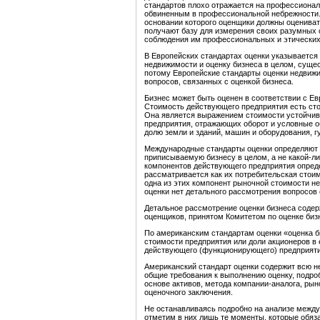
стандартов плохо отражается на профессионал
обвиненным в профессиональной небрежности.
основании которого оценщики должны оцениват
получают базу для измерения своих разумных 
соблюдения им профессиональных и этических
В Европейских стандартах оценки указывается
недвижимости и оценку бизнеса в целом, суще
потому Европейские стандарты оценки недвиж
вопросов, связанных с оценкой бизнеса.
Бизнес может быть оценен в соответствии с Е
Стоимость действующего предприятия есть стои
Она является выражением стоимости устойчиво
предприятия, отражающих оборот и условные о
долю земли и зданий, машин и оборудования, г
Международные стандарты оценки определяют 
приписываемую бизнесу в целом, а не какой-ли
компонентов действующего предприятия опреде
рассматривается как их потребительская стоим
одна из этих компонент рыночной стоимости не
оценки нет детального рассмотрения вопросов 
Детальное рассмотрение оценки бизнеса содер
оценщиков, принятом Комитетом по оценке бизн
По американским стандартам оценки «оценка би
стоимости предприятия или доли акционеров в 
действующего (функционирующего) предприяти
Американский стандарт оценки содержит всю н
общие требования к выполнению оценку, подро
основе активов, метода компании-аналога, рыно
оценочного заключения.
Не останавливаясь подробно на анализе между
отметим в них лишь те моменты, которые обяз