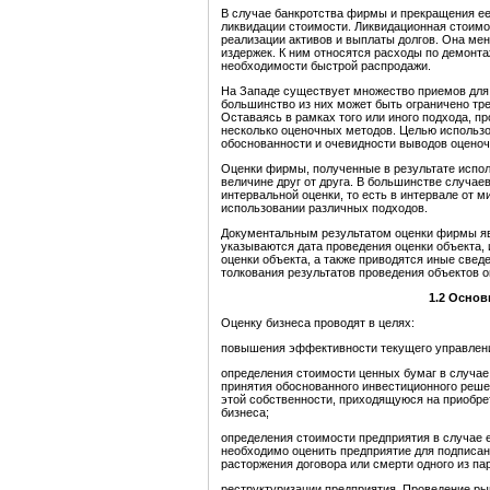
В случае банкротства фирмы и прекращения ее
ликвидации стоимости. Ликвидационная стоимо
реализации активов и выплаты долгов. Она ме
издержек. К ним относятся расходы по демонт
необходимости быстрой распродажи.
На Западе существует множество приемов для
большинство из них может быть ограничено тр
Оставаясь в рамках того или иного подхода, 
несколько оценочных методов. Целью использо
обоснованности и очевидности выводов оценоч
Оценки фирмы, полученные в результате испол
величине друг от друга. В большинстве случае
интервальной оценки, то есть в интервале от 
использовании различных подходов.
Документальным результатом оценки фирмы явл
указываются дата проведения оценки объекта, 
оценки объекта, а также приводятся иные све
толкования результатов проведения объектов оц
1.2
Основ
Оценку бизнеса проводят в целях:
повышения эффективности текущего управлен
определения стоимости ценных бумаг в случае
принятия обоснованного инвестиционного реше
этой собственности, приходящуюся на приобре
бизнеса;
определения стоимости предприятия в случае е
необходимо оценить предприятие для подписан
расторжения договора или смерти одного из па
реструктуризации предприятия. Проведение ры