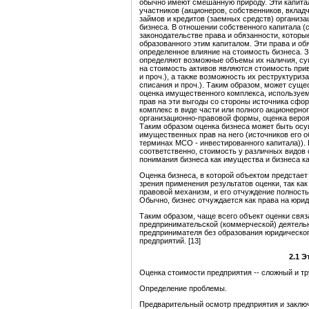
обычно имеют смешанную природу. Эти капитал
участников (акционеров, собственников, вкладчи
займов и кредитов (заемных средств) организа
бизнеса. В отношении собственного капитала (
законодательстве права и обязанности, котор
образованного этим капиталом. Эти права и о
определенное влияние на стоимость бизнеса. З
определяют возможные объемы их наличия, с
на стоимость активов являются стоимость прив
и проч.), а также возможность их реструктуриз
списания и проч.). Таким образом, может сущес
оценка имущественного комплекса, используем
прав на эти выгоды со стороны источника сфо
комплекс в виде части или полного акционерно
организационно-правовой формы, оценка вероя
Таким образом оценка бизнеса может быть осу
имущественных прав на него (источников его об
терминах МСО - инвестированного капитала)). 
соответственно, стоимость у различных видов
понимания бизнеса как имущества и бизнеса к
Оценка бизнеса, в которой объектом предстае
зрения применения результатов оценки, так ка
правовой механизм, и его отчуждение полност
Обычно, бизнес отчуждается как права на юрид
Таким образом, чаще всего объект оценки свя
предпринимательской (коммерческой) деятельн
предпринимателя без образования юридическо
предприятий. [13]
2.1
Э
Оценка стоимости предприятия -- сложный и т
Определение проблемы.
Предварительный осмотр предприятия и заключ