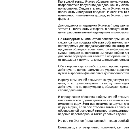
Как всякий товар, бизнес обладает полезностью
потребности в получении доходов. Как и у любо
пользовании. Следовательно, если бизнес не пр
полезность и подлежит продаже. И если кто-то
возможности получения дохода, то бизнес стан
фирмы.
Для создания и поддержки бизнеса (предприяти
затраты. Полезность и затраты в совокупности
цены, рассчитываемой оценщиком и которую м
По стандартам многих стран понятие "рыночная
сложится при продаже объекта собственности 
необходимых для продажи условий, по которым
продавец обладают всей полнотой информации 
купли-продажи не является вынужденной ни дл
для этого определения является оформление п
от продавца к покупателю на следующих услов
Обе стороны сделки либо хорошо проинформир
действуют в целях наилучшего удовлетворения
путем выработки финансовых договоренностей
Наряду с рыночной стоимостью существует пон
цена, по которой совершается акт купли-прода
действуют не по принуждению, обладают доста
справедливыми.
В определении обоснованной рыночной стоимо
гипотетической сделки двумя не связанными м
имеется в виду. Этот вид стоимости служит дл
из рук в руки, если обе стороны готовы соверш
обоснованной рыночной стоимости вследствие д
ведения переговоров, а также условия сделки.
Но все же бизнес (предприятие) - товар особый
Во-первых, это товар инвестиционный, т.е. тов