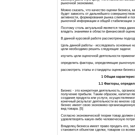
рыночной экономике.
Можно сказать, что качество оценки бизнеса, ка
будет зависеть от дальнейшего совершенство
активности, формирования рынка слияний и по
рыночной информации и общей стабилизации эк
Поэтому столь актуальной является тема данн
владеть знаниями в области финансовой оценки
В данной курсовой работе рассмотрены подход
Цель данной работы - исследовать основные н
цели необходимо решить следующие задачи:
изучить цели оценочной деятельности применит
определить факторы, определяющие рыночную 
рассмотреть этапы и стандарты оценки бизнеса
1
Общая характерис
1.1
Факторы, определ
Бизнес - это конкретная деятельность, организ
получение прибыли. Таким образом, капитал я
создания продукта или услуги, осуществляемог
конечный результат деятельности во многих сфе
бизнес имеет свою экономико-организационную
вид товара. [5]
Согласно экономической теории товар должен 
удовлетворять какую-либо человеческую потре
Владелец бизнеса имеет право продать его, за
становится объектом сделки, товаром со всем