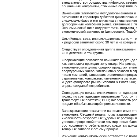
вмешательство государства, инфляция, сезонн
социальные конфликты, стихийные бедствия, по
Важнейшим элементом методологии анализа и 
активности и характера действия циклических 
следующую фазу и его динамика в перспективе
долгосрочные колебания рынка, связанные с 
Экономический цикл содержит фазы подъема, в
экономической активности (депрессия). Подобны
Цикл Кондратьева, или цикл длинных волн, -- т
к рецессии занимает около 30 лет и на котор
Существует определенная группа показателей,
Они делятся на три группы.
Опережающие показатели начинают падать до тог
как экономика проходит зону спада. Например
экономического цикла: средняя продолжительн
сверхурочных часов; число новых заказов в о
число компаний, заявивших о снижении продаж
строительных контрактов; изменения в запасах
индекс фондового рынка Standard & Poor's 500;
индекс ожиданий потребителя.
Совпадающие показатели изменяются одноврем
индекс по совпадающим параметрам "состоит и
трансфертных платежей; ВНП; численность ра
продаж обрабатывающей промышленности.
Запаздывающие показатели начинают изменять
экономике. Сводный индекс по запаздывающим
численность безработных; удельные расходы н
уровень процентной ставки коммерческих бан
соотношение потребительского кредита к доход
товарных запасов к объему продаж.
Изучение конъюнктуры осуществляется с помо