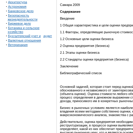
·
Архитектура
Самара 2009
·
Астрономия
·
Банковское дело
Содержание
·
Безопасность
Введение
жизнедеятельности
·
Биржевое дело
1 Общая характеристика и цели оценки предпри
·
Ботаника и сельское
хозяйство
1.1 Факторы, определяющие рыночную стоимос
·
Бухгалтерский учет и
аудит
1.2 Основные цели оценки бизнеса
·
Валютные отношения
·
Ветеринария
2 Оценка предприятия (бизнеса)
2.1 Этапы оценки бизнеса
2.2 Стандарты оценки предприятия (бизнеса)
Заключение
Библиографический список
Основной задачей, которая стоит перед оценко
обоснованного и независимого от заинтересова
(объекта оценки). Оценка стоимости любого о
процесс определения в денежном выражении ст
дохода, приносимого им в конкретных рыночны
Бизнес в рыночных условиях является наибол
владения всеми методами собственно оценки, 
макроэкономического анализа, знакомства с р
Действительно, оценка предприятия необходим
реструктуризации, в процессе оценки выявляю
определяют, какой из них обеспечит предприят
высокую рыночную цену, что и является основ