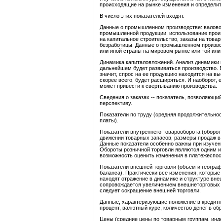
происходящие на рынке изменения и определить 
В число этих показателей входят.
Данные о промышленном производстве: валовой
промышленной продукции, использование прои
на капитальное строительство, заказы на това
безработицы. Данные о промышленном произво
или иной страны на мировом рынке или той ил
Динамика капиталовложений. Анализ динамики к
дальнейшем будет развиваться производство. 
значит, спрос на ее продукцию находится на вы
скорее всего, будет расширяться. И наоборот,
может привести к свертыванию производства.
Сведения о заказах -- показатель, позволяющи
перспективу.
Показатели по труду (средняя продолжительно
платы).
Показатели внутреннего товарооборота (оборот
движении товарных запасов, размеры продаж в к
Данные показатели особенно важны при изучен
Обороты розничной торговли являются одним 
возможность оценить изменения в платежеспо
Показатели внешней торговли (объем и геогра
баланса). Практически все изменения, которые
находят отражение в динамике и структуре вн
сопровождается увеличением внешнеторговых 
следует сокращение внешней торговли.
Данные, характеризующие положение в кредитн
процент, валютный курс, количество денег в обр
Цены (средние цены по товарным группам, инде