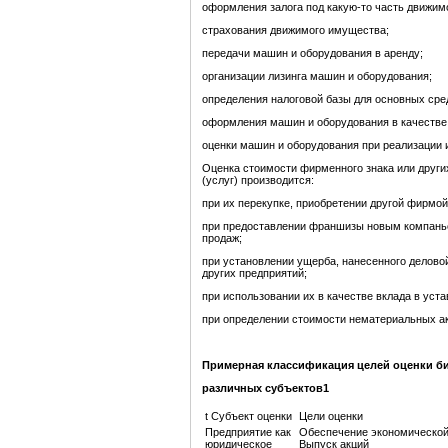
оформления залога под какую-то часть движим
страхования движимого имущества;
передачи машин и оборудования в аренду;
организации лизинга машин и оборудования;
определения налоговой базы для основных сре
оформления машин и оборудования в качестве 
оценки машин и оборудования при реализации 
Оценка стоимости фирменного знака или други
(услуг) производится:
при их перекупке, приобретении другой фирмой
при предоставлении франшизы новым компаньо
продаж;
при установлении ущерба, нанесенного делово
других предприятий;
при использовании их в качестве вклада в уста
при определении стоимости нематериальных акт
Примерная классификация целей оценки би
различных субъектов1
t Субъект оценки
Цели оценки
Предприятие как
Обеспечение экономической 
юридическое
Выпуск акций