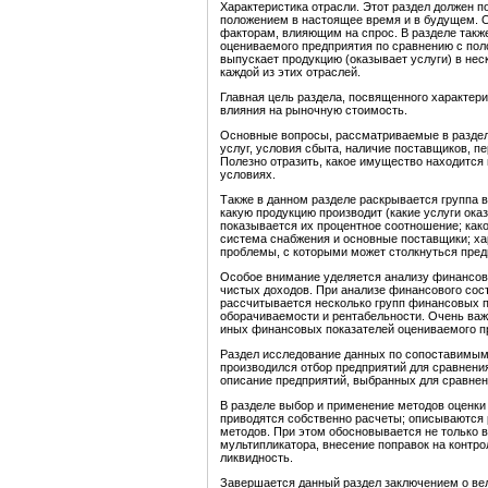
Характеристика отрасли. Этот раздел должен п
положением в настоящее время и в будущем. О
факторам, влияющим на спрос. В разделе такж
оцениваемого предприятия по сравнению с по
выпускает продукцию (оказывает услуги) в нес
каждой из этих отраслей.
Главная цель раздела, посвященного характери
влияния на рыночную стоимость.
Основные вопросы, рассматриваемые в раздел
услуг, условия сбыта, наличие поставщиков, п
Полезно отразить, какое имущество находится 
условиях.
Также в данном разделе раскрывается группа 
какую продукцию производит (какие услуги ока
показывается их процентное соотношение; како
система снабжения и основные поставщики; х
проблемы, с которыми может столкнуться пред
Особое внимание уделяется анализу финансово
чистых доходов. При анализе финансового сос
рассчитывается несколько групп финансовых по
оборачиваемости и рентабельности. Очень важн
иных финансовых показателей оцениваемого пр
Раздел исследование данных по сопоставимым
производился отбор предприятий для сравнени
описание предприятий, выбранных для сравнен
В разделе выбор и применение методов оценки
приводятся собственно расчеты; описываются
методов. При этом обосновывается не только в
мультипликатора, внесение поправок на контро
ликвидность.
Завершается данный раздел заключением о вел