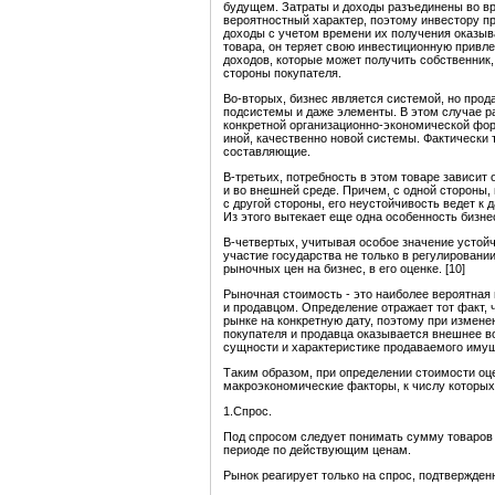
будущем. Затраты и доходы разъединены во в
вероятностный характер, поэтому инвестору п
доходы с учетом времени их получения оказыв
товара, он теряет свою инвестиционную привл
доходов, которые может получить собственник
стороны покупателя.
Во-вторых, бизнес является системой, но прода
подсистемы и даже элементы. В этом случае р
конкретной организационно-экономической фо
иной, качественно новой системы. Фактически 
составляющие.
В-третьих, потребность в этом товаре зависит 
и во внешней среде. Причем, с одной стороны,
с другой стороны, его неустойчивость ведет к
Из этого вытекает еще одна особенность бизнес
В-четвертых, учитывая особое значение устой
участие государства не только в регулировани
рыночных цен на бизнес, в его оценке. [10]
Рыночная стоимость - это наиболее вероятная
и продавцом. Определение отражает тот факт, 
рынке на конкретную дату, поэтому при измен
покупателя и продавца оказывается внешнее в
сущности и характеристике продаваемого иму
Таким образом, при определении стоимости оц
макроэкономические факторы, к числу которых
1.Спрос.
Под спросом следует понимать сумму товаров 
периоде по действующим ценам.
Рынок реагирует только на спрос, подтвержден