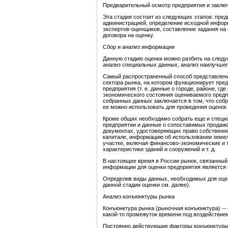
Предварительный осмотр предприятия и заключ
Эта стадия состоит из следующих этапов: пред
администрацией, определение исходной инфор
экспертов-оценщиков, составление задания на 
договора на оценку.
Сбор и анализ информации
Данную стадию оценки можно разбить на следу
анализ специальных данных, анализ наилучшег
Самый распространенный способ представления
сектора рынка, на котором функционирует пред
предприятия (т. е. данные о городе, районе, гд
экономического состояния оцениваемого предп
собранных данных заключается в том, что соб
ее можно использовать для проведения оценок 
Кроме общих необходимо собрать еще и специа
предприятии и данные о сопоставимых продаж
документах, удостоверяющих право собственнос
капитале, информацию об использовании земел
участке, включая финансово-экономические и 
характеристики зданий и сооружений и т. д.
В настоящее время в России рынок, связанный 
информации для оценки предприятия является 
Определив виды данных, необходимых для оцен
данной стадии оценки см. далее).
Анализ конъюнктуры рынка
Конъюнктура рынка (рыночная конъюнктура) --
какой-то промежуток времени под воздействие
Постоянно действующие факторы конъюнктуры: