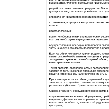
предприятия, слияния, поглощения либо выдел
разработки плана развития предприятия. В про
доходы фирмы, степень ее устойчивости и цен
определения кредитоспособности предприятия и
страхования, в процессе которого возникает н
потерь;
налогообложения;
принятия обоснованных управленческих решен
поэтому необходима периодическая переоцен
осуществления инвестиционного проекта разви
знать исходную стоимость предприятия в целом,
Если же объектом сделки купли-продажи, креди
является какой-либо элемент имущества предпри
то отдельно оценивается необходимый объект
нематериальные активы.
Таким образом, обоснованность и достовернос
зависят от того, насколько правильно определ
кредита, страхование, налогообложение и т. д.
При этом один и тот же объект, оцененный в од
зависимости от целей его оценки, поскольку с
различных субъектов. Примерная классификация
Оценка стоимости оборудования необходима в
продажи некоторых единиц оборудования, прибо
ненужного, физически или морально устаревше
неплатежеспособности; заменить оборудовани
критериям;