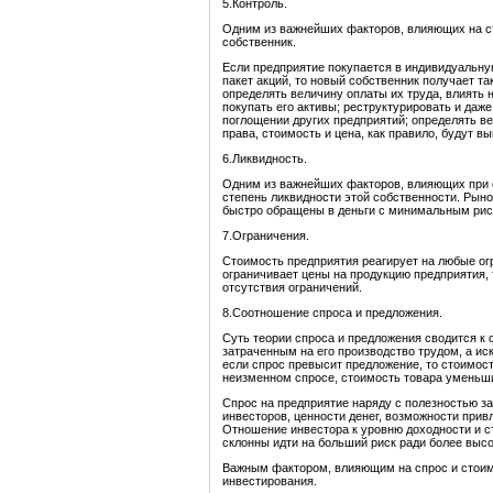
5.Контроль.
Одним из важнейших факторов, влияющих на ст
собственник.
Если предприятие покупается в индивидуальну
пакет акций, то новый собственник получает т
определять величину оплаты их труда, влиять н
покупать его активы; реструктурировать и даж
поглощении других предприятий; определять вел
права, стоимость и цена, как правило, будут в
6.Ликвидность.
Одним из важнейших факторов, влияющих при о
степень ликвидности этой собственности. Рыно
быстро обращены в деньги с минимальным рис
7.Ограничения.
Стоимость предприятия реагирует на любые ог
ограничивает цены на продукцию предприятия, 
отсутствия ограничений.
8.Соотношение спроса и предложения.
Суть теории спроса и предложения сводится к 
затраченным на его производство трудом, а ис
если спрос превысит предложение, то стоимост
неизменном спросе, стоимость товара уменьш
Спрос на предприятие наряду с полезностью з
инвесторов, ценности денег, возможности при
Отношение инвестора к уровню доходности и ст
склонны идти на больший риск ради более выс
Важным фактором, влияющим на спрос и стоим
инвестирования.