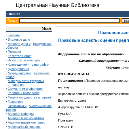
Центральная Научная Библиотека
Главная
Поиск:
Меню
Правовые асп
·
Главная
·
Биржевое дело
Правовые аспекты оценки пред
·
Военное дело и
гражданская
оборона
·
Геодезия
Федеральное агентство по образованию
·
Естествознание
·
Искусство и культура
Самарский государственный
·
Краеведение и
этнография
Кафедра полит
·
Культурология
·
Международное
публичное
КУРСОВАЯ РАБОТА
право
·
По дисциплине
«Правовое регулирование ры
Менеджмент и трудовые
отношения
на тему:
·
Оккультизм и уфология
·
Религия и мифология
«Правовые аспекты оценки предприятия (бизне
·
Теория государства и
права
Выполнил: студент
·
Транспорт
·
Экономика и
экономическая
4 курса группы ЭН-64 ИЭФ
теория
·
Военная кафедра
Рута М.А.
·
Авиация и космонавтика
Проверил:
·
Административное право
·
Арбитражный процесс
Явкин Н.В.