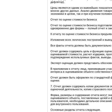
дефлятор).
Цены являются одним из важнейших показателе
многих других данных. Анализ движения товарн
экономики в целом, так и при изучении положе
Отчет по оценке стоимости бизнеса
Отчет по оценке стоимости бизнеса подготавл
одновременно две формы -- полный отчет и за
К отчету по оценке стоимости бизнеса предъя
Изложение всех логических построений и вывод
Все факты отчета должны быть документально
Отчет должен содержать цель и функцию оценк
оцениваемой стоимости, расчет издержек, про
подтверждение используемых фактов, выводы.
Эксперт-оценщик должен представить обоснов
В приложении к отчету лица, принимавшие учас
интереса в оцениваемом объекте собственности
Отчет должен быть оформлен по стандартной 
оценке.
7. Отчет должен содержать копии документов 
оценочной деятельности, копию страхового пол
Форма, размеры и содержание отчета могут зна
оцениваемого объекта, поставленных целей и ф
пользователя, необходимо детальное описание 
для внутреннего пользования.
Основные разделы отчета следующие.