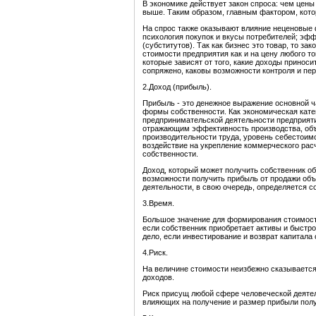
В экономике действует закон спроса: чем цены
выше. Таким образом, главным фактором, кото
На спрос также оказывают влияние неценовые ф
психология покупок и вкусы потребителей; эф
(субститутов). Так как бизнес это товар, то з
стоимости предприятия как и на цену любого т
которые зависят от того, какие доходы приноси
сопряжено, каковы возможности контроля и пер
2.Доход (прибыль).
Прибыль - это денежное выражение основной 
формы собственности. Как экономическая кате
предпринимательской деятельности предприяти
отражающим эффективность производства, объ
производительности труда, уровень себестоим
воздействие на укрепление коммерческого рас
собственности.
Доход, который может получить собственник об
возможности получить прибыль от продажи объ
деятельности, в свою очередь, определяется с
3.Время.
Большое значение для формирования стоимост
если собственник приобретает активы и быстро
дело, если инвестирование и возврат капитал
4.Риск.
На величине стоимости неизбежно сказывается
доходов.
Риск присущ любой сфере человеческой деятел
влияющих на получение и размер прибыли полу