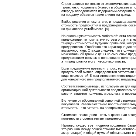
Спрос зависит не только от экономических фа
такие, как отношение к бизнесу в обществе и 
очередь определяются издержками создания а
на продажу объектов также влияет на доход.
Выбор решения и покупателя, и продавца завис
стоимость предприятия в предбанкротном сост
но финансово устойчивого. [4]
На оценочную стоимость любого объекта влияе
предложение, то покупатели готовы оплатить 
текущей стоимостью будущих прибылей, которы
предприятием. Особенно это характерно для о
возможностями. Отсюда следует, что в случае
максимальной границе цены на сырьевые предп
предложением возможно появление в некоторых
эти предприятия могут несколько упасть.
Если предложение превысит спрос, то цены дик
продать свой бизнес, определяется затратами н
виды стоимостей. К ним относится инвестицио
для конкретного или предполагаемого владельц
Соответственно методы, используемые для оце
организационной деятельности предполагаемог
рассчитывается получить, и результаты провед
В отличие от обоснованной рыночной стоимости
покупателя. Различают также восстановительн
стоимость - это затраты на воспроизводство ан
Стоимость замещения - есть выраженная в тек
полезности с оцениваемым предметом.
Наконец, существует и оценка по данным балан
это разница между общей стоимостью активов 
амортизации) и общей суммой обязательств в 