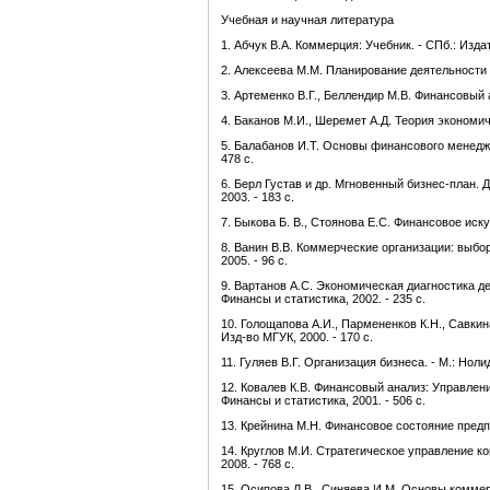
Учебная и научная литература
1. Абчук В.А. Коммерция: Учебник. - СПб.: Изда
2. Алексеева М.М. Планирование деятельности ф
3. Артеменко В.Г., Беллендир М.В. Финансовый а
4. Баканов М.И., Шеремет А.Д. Теория экономиче
5. Балабанов И.Т. Основы финансового менеджме
478 с.
6. Берл Густав и др. Мгновенный бизнес-план. Д
2003. - 183 с.
7. Быкова Б. В., Стоянова Е.С. Финансовое иску
8. Ванин В.В. Коммерческие организации: выбо
2005. - 96 с.
9. Вартанов А.С. Экономическая диагностика де
Финансы и статистика, 2002. - 235 с.
10. Голощапова А.И., Пармененков К.Н., Савкин
Изд-во МГУК, 2000. - 170 с.
11. Гуляев В.Г. Организация бизнеса. - М.: Нолид
12. Ковалев К.В. Финансовый анализ: Управлени
Финансы и статистика, 2001. - 506 с.
13. Крейнина М.Н. Финансовое состояние предпр
14. Круглов М.И. Стратегическое управление ко
2008. - 768 с.
15. Осипова Л.В., Синяева И.М. Основы коммер