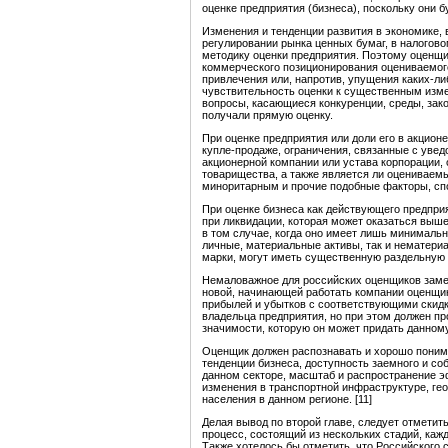
оценке предприятия (бизнеса), поскольку они 
Изменения и тенденции развития в экономике, 
регулировании рынка ценных бумаг, в налоговом
методику оценки предприятия. Поэтому оценщи
коммерческого позиционирования оцениваемого
привлечения или, напротив, упущения каких-л
чувствительность оценки к существенным изм
вопросы, касающиеся конкуренции, среды, зак
получали прямую оценку.
При оценке предприятия или доли его в акцио
купле-продаже, ограничения, связанные с уве
акционерной компании или устава корпорации, 
товарищества, а также является ли оцениваем
миноритарным и прочие подобные факторы, спос
При оценке бизнеса как действующего предпри
при ликвидации, которая может оказаться выше
в том случае, когда оно имеет лишь минимальн
личные, материальные активы, так и нематериа
марки, могут иметь существенную раздельную 
Немаловажное для российских оценщиков замеч
новой, начинающей работать компании оценщи
прибылей и убытков с соответствующими скидк
владельца предприятия, но при этом должен пр
значимости, которую он может придать данному
Оценщик должен распознавать и хорошо поним
тенденции бизнеса, доступность заемного и со
данном секторе, масштаб и распространение э
изменения в транспортной инфраструктуре, ге
населения в данном регионе. [11]
Делая вывод по второй главе, следует отметит
процесс, состоящий из нескольких стадий, кажд
Также хотелось бы отметить, что Российского с