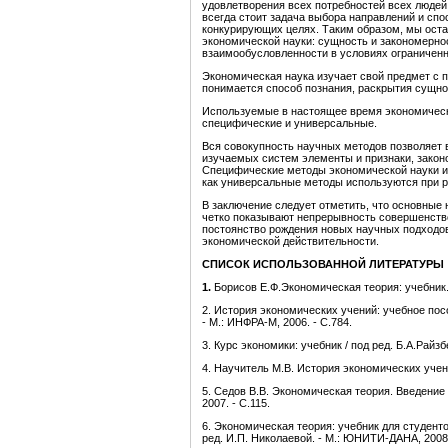
удовлетворения всех потребностей всех людей
всегда стоит задача выбора направлений и сп
конкурирующих целях. Таким образом, мы ост
экономической науки: сущность и закономерно
взаимообусловленности в условиях ограниченн
Экономическая наука изучает свой предмет с
понимается способ познания, раскрытия сущно
Используемые в настоящее время экономическ
специфические и универсальные.
Вся совокупность научных методов позволяет 
изучаемых систем элементы и признаки, закон
Специфические методы экономической науки ис
как универсальные методы используются при 
В заключение следует отметить, что основные
четко показывают непрерывность совершенств
постоянство рождения новых научных подходо
экономической действительности.
СПИСОК ИСПОЛЬЗОВАННОЙ ЛИТЕРАТУРЫ
1.
Борисов Е.Ф.Экономическая теория: учебник. 
2. История экономических учений: учебное пос
- М.: ИНФРА-М, 2006. - С.784.
3. Курс экономики: учебник / под ред. Б.А.Райзб
4. Научитель М.В. История экономических учений
5. Седов В.В. Экономическая теория. Введение
2007. - С.115.
6. Экономическая теория: учебник для студент
ред. И.П. Николаевой. - М.: ЮНИТИ-ДАНА, 2008.