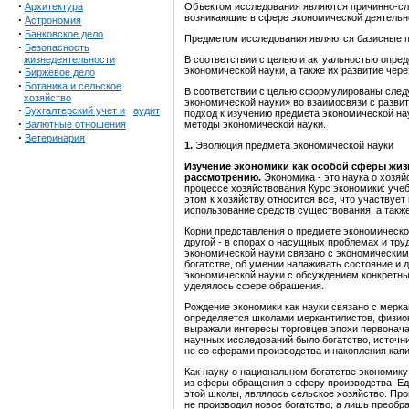
·
Архитектура
Объектом исследования являются причинно-сл
возникающие в сфере экономической деятельно
·
Астрономия
·
Банковское дело
Предметом исследования являются базисные по
·
Безопасность
жизнедеятельности
В соответствии с целью и актуальностью опред
·
экономической науки, а также их развитие чер
Биржевое дело
·
Ботаника и сельское
В соответствии с целью сформулированы след
хозяйство
экономической науки» во взаимосвязи с разви
·
Бухгалтерский учет и
аудит
подход к изучению предмета экономической на
·
Валютные отношения
методы экономической науки.
·
Ветеринария
1.
Эволюция п
редмет
а
экономической науки
Изучение экономики как особой сферы жиз
рассмотрению.
Экономика - это наука о хозяй
процессе хозяйствования Курс экономики: учебни
этом к хозяйству относится все, что участвуе
использование средств существования, а такж
Корни представления о предмете экономической
другой - в спорах о насущных проблемах и тр
экономической науки связано с экономическим
богатстве, об умении налаживать состояние и
экономической науки с обсуждением конкретны
уделялось сфере обращения.
Рождение экономики как науки связано с мерк
определяется школами меркантилистов, физиок
выражали интересы торговцев эпохи первонача
научных исследований было богатство, источни
не со сферами производства и накопления капи
Как науку о национальном богатстве экономику
из сферы обращения в сферу производства. Ед
этой школы, являлось сельское хозяйство. П
не производил новое богатство, а лишь преоб