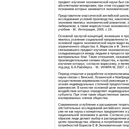
предмет изучения экономической науки был св
абсолютными монархами; при этом государстве
познанием которых занимается экономическая 
Представители классической английской школы
исследования условий производства, накоплен
экономии явились экономический романтизм, э
либерализм, а также марксистская экономичес
учебник - М.: Интеграция, 2005. с.19..
Основной заслугой концепций, возникших в пр
явилось усиление социальной направленности 
основной задачи экономической науки видел в
ограниченного общества. К. Марксом и Ф. Энге
связывавшего предмет изучения экономическо
складывающихся между людьми в процессе про
материальных благ. Такие отношения, называ
производительными силами общества, и прояв
изучение которых, согласно марксизму, и явля
под ред. Б.А.Райзберга. - М.: ИНФРА-М, 2007. с.8
Период открытия и разработки основополагаю
науки связан с Венской, Лозаннской и Кембрид
осуществлении маржиналистской революции в 
основе индивидуальных степеней предпочтения
равновесия. В качестве основной цели экономи
воздействие которых определяет индивидуаль
субъекта. При этом такие общественные зако
изолированных членов общества.
Современное углубление и расширение теорети
обстоятельных исследований английского экон
уже не как наука о конкретных предприятиях и 
национальной экономике в целом. Согласно уче
образом люди делают выбор в распределении р
целях производства, обмена и потребления эк
потребностей Борисов Е.Ф.Экономическая теория