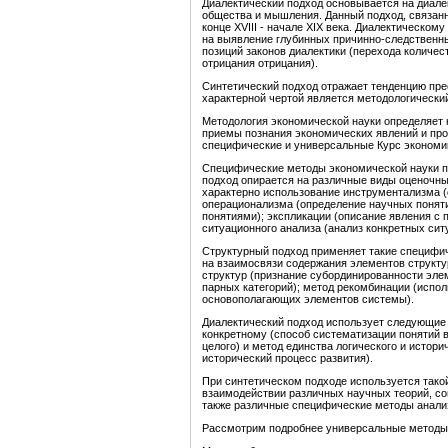
Диалектический подход основывается на диалек
общества и мышления. Данный подход, связан
конце XVIII - начале XIX века. Диалектическо
на выявление глубинных причинно-следственны
позиций законов диалектики (перехода количес
отрицания отрицания).
Синтетический подход отражает тенденцию пре
характерной чертой является методологически
Методология экономической науки определяет 
приемы познания экономических явлений и про
специфические и универсальные Курс экономики:
Специфические методы экономической науки пр
подход опирается на различные виды оценочных
характерно использование инструментализма (
операционализма (определение научных понят
понятиями); экспликации (описание явления 
ситуационного анализа (анализ конкретных сит
Структурный подход применяет такие специфич
на взаимосвязи содержания элементов структ
структур (признание субординированности эле
парных категорий); метод рекомбинации (испо
основополагающих элементов системы).
Диалектический подход использует следующие 
конкретному (способ систематизации понятий 
целого) и метод единства логического и истор
исторический процесс развития).
При синтетическом подходе используется тако
взаимодействии различных научных теорий, с
также различные специфические методы анализ
Рассмотрим подробнее универсальные методы,