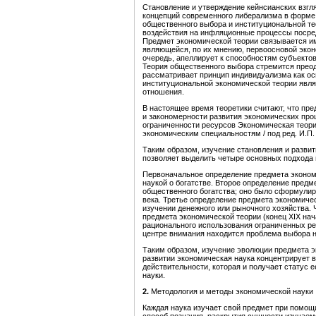
Становление и утверждение кейнсианских взгл
концепций современного либерализма в форме 
общественного выбора и институциональной те
воздействия на инфляционные процессы посре
Предмет экономической теории связывается и
являющейся, по их мнению, первоосновой экон
очередь, апеллирует к способностям субъекто
Теория общественного выбора стремится преод
рассматривает принцип индивидуализма как о
институциональной экономической теории явл
отношения.
В настоящее время теоретики считают, что пр
и закономерности развития экономических про
ограниченности ресурсов Экономическая теори
экономическим специальностям / под ред. И.П.
Таким образом, изучение становления и разви
позволяет выделить четыре основных подхода 
Первоначальное определение предмета экономи
наукой о богатстве. Второе определение предм
общественного богатства; оно было сформулиро
века. Третье определение предмета экономичес
изучении денежного или рыночного хозяйства. 
предмета экономической теории (конец XIX нач
рационального использования ограниченных ре
центре внимания находится проблема выбора н
Таким образом, изучение эволюции предмета э
развитии экономическая наука концентрирует 
действительности, которая и получает статус
науки.
2.
Метод
ология и методы
экономической науки
Каждая наука изучает свой предмет при помощ