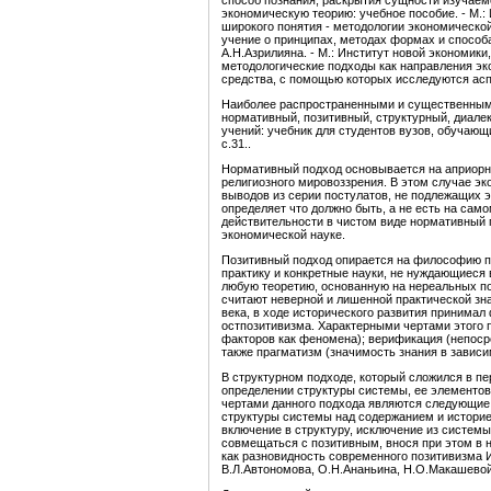
способ познания, раскрытия сущности изучаем
экономическую теорию: учебное пособие. - М.:
широкого понятия - методологии экономическо
учение о принципах, методах формах и способа
А.Н.Азрилияна. - М.: Институт новой экономики
методологические подходы как направления эк
средства, с помощью которых исследуются ас
Наиболее распространенными и существенным
нормативный, позитивный, структурный, диале
учений: учебник для студентов вузов, обучающ
с.31..
Нормативный подход основывается на априорн
религиозного мировоззрения. В этом случае э
выводов из серии постулатов, не подлежащих 
определяет что должно быть, а не есть на сам
действительности в чистом виде нормативный 
экономической науке.
Позитивный подход опирается на философию по
практику и конкретные науки, не нуждающиеся
любую теоретию, основанную на нереальных п
считают неверной и лишенной практической зн
века, в ходе исторического развития принимал
остпозитивизма. Характерными чертами этого 
факторов как феномена); верификация (непоср
также прагматизм (значимость знания в зависи
В структурном подходе, который сложился в пе
определении структуры системы, ее элементо
чертами данного подхода являются следующие:
структуры системы над содержанием и историе
включение в структуру, исключение из системы
совмещаться с позитивным, внося при этом в н
как разновидность современного позитивизма И
В.Л.Автономова, О.Н.Ананьина, Н.О.Макашевой. 