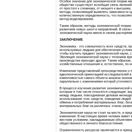
Особое значение для экономической теории име
обществе существует всеобщая связь явлений 
от простого к сложному, от низшего к высшему
метода, позволяющий выявлять зависимости од
количественную определенность, что позволяе
метод моделирования.
Таким образом, методы экономической теории
развитием новых школ и направлений. В связи
экономической науки имело в своем распоряже
ЗАКЛЮЧЕНИЕ
Экономика - это совокупность всех средств, п
используемых людьми для обеспечения условий
чтобы изучить предмет экономической науки, с
Эволюция экономической науки с течением вре
производства приходит другая. Таким образом
хозяйственные отношения и, естественно, по-
Изменение представлений непосредственно о п
идеологической ориентацией исследователей в 
изменчивостью самого объекта анализа эконом
параллельно с изменениями которой уточняютс
В процессе изучения развития экономической 
которым в том числе относятся следующие: ви
между людьми; повседневная деловая жизнедея
использование этих средств; поведение людей 
обмена и потребления материальных благ; бог
материальных благ на различных этапах развит
Экономическая наука не стоит на месте, и пре
изменения. В настоящее время человек живет 
жестким условием, накладываемым объективно
общественного и личного благосостояния.
Ограниченность ресурсов заключается в принц