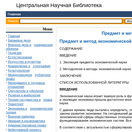
Центральная Научная Библиотека
Главная
Поиск:
Меню
Предмет и ме
·
Главная
·
Биржевое дело
Предмет и метод экономической
·
Военное дело и
гражданская
оборона
СОДЕРЖАНИЕ
·
Геодезия
ВВЕДЕНИЕ
·
Естествознание
·
Искусство и культура
1. Эволюция предмета экономической науки
·
Краеведение и
этнография
2. Методология и методы экономической науки
·
Культурология
·
Международное
публичное
ЗАКЛЮЧЕНИЕ
право
·
СПИСОК ИСПОЛЬЗОВАННОЙ ЛИТЕРАТУРЫ
Менеджмент и трудовые
отношения
ВВЕДЕНИЕ
·
Оккультизм и уфология
·
Религия и мифология
Экономическая наука играет важную роль в фу
·
Теория государства и
права
и эволюции экономика прошла достаточно много
науки.
·
Транспорт
·
Экономика и
экономическая
С давних времен люди пытались определить, от
теория
законы развития экономики. На сегодняшний де
·
Военная кафедра
экономической сферы общественных отношени
·
функционирования экономических систем. Все 
Авиация и космонавтика
·
Административное право
В соответствии с актуальностью сформулирова
·
Арбитражный процесс