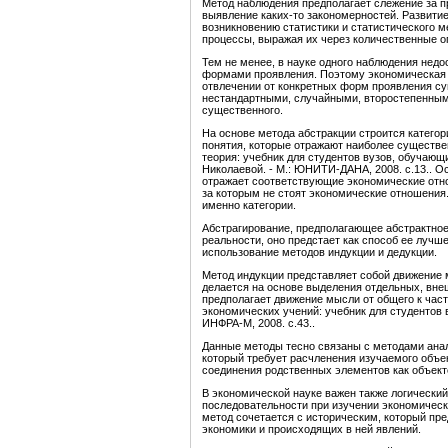
Метод наблюдения предполагает слежение за п
выявление каких-то закономерностей. Развитие
возникновению статистики и статистического м
процессы, выражая их через количественные о
Тем не менее, в науке одного наблюдения недо
формами проявления. Поэтому экономическая 
отвлечении от конкретных форм проявления су
нестандартными, случайными, второстепенными
существенного.
На основе метода абстракции строится категори
понятия, которые отражают наиболее существ
теория: учебник для студентов вузов, обучающ
Николаевой. - М.: ЮНИТИ-ДАНА, 2008. с.13.. О
отражает соответствующие экономические отнош
за которым не стоят экономические отношения
именно категории.
Абстрагирование, предполагающее абстрактное
реальности, оно предстает как способ ее лучш
использование методов индукции и дедукции.
Метод индукции представляет собой движение м
делается на основе выделения отдельных, вне
предполагает движение мысли от общего к час
экономических учений: учебник для студентов 
ИНФРА-М, 2008. с.43..
Данные методы тесно связаны с методами анали
который требует расчленения изучаемого объект
соединения родственных элементов как объекто
В экономической науке важен также логически
последовательности при изучении экономически
метод сочетается с историческим, который пре
экономики и происходящих в ней явлений.