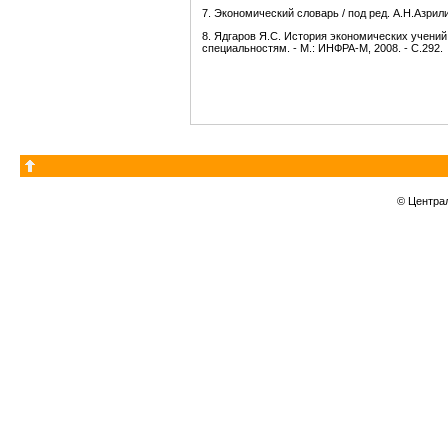
7. Экономический словарь / под ред. А.Н.Азрили
8. Ядгаров Я.С. История экономических учений
специальностям. - М.: ИНФРА-М, 2008. - С.292.
© Центра