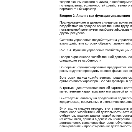
теории экономического анализа, о необходимос
потенциальных возможностей хозяйственного ан
перманентный характер.
Вопрос 2.
Анал
из как функция управления
Под
управлением
в данном случае мы понимае
воздействие на процесс общественного труда и
поставленной цели путем наиболее эффективн
других ресурсов
Система управления воздействует на управля
взаимодействие которых образуют замкнутый ци
Рис. 1.4. Функция управления хозяйствующим 
Говоря о финансово-хозяйственной деятельнос
следующие ее особенности.
Во-первых, функционирование предприятия, его
рекомендуется проводить на всех фазах эконо
Во-вторых, на ход хозяйственных процессов о
субъективного характера. Все эти факторы в 
В-третьих, для отражения полной картины сост
качественные характеристики его деловой акти
В-четвертых, анализу на предприятии подверга
юридические, социальные и экологические асп
В-пятых, не следует отождествлять предметы и
финансово-хозяйственной деятельности Хотя о
субъектов, главная задача первой из них сост
их источников, причем в денежном измерении. 
деятельности, выявление факторов, обусловив
планирование и прогнозирование деятельности