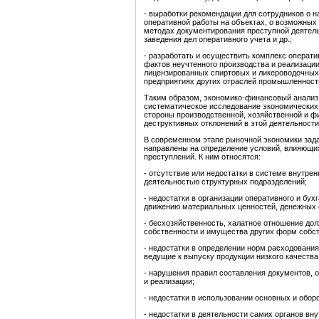
- выработки рекомендации для сотрудников о н
оперативной работы на объектах, о возможных
методах документирования преступной деятельн
заведения дел оперативного учета и др.;
- разработать и осуществить комплекс операт
фактов неучтенного производства и реализаци
лицензированных спиртовых и ликероводочных 
предприятиях других отраслей промышленност
Таким образом, экономико-финансовый анализ,
систематическое исследование экономических
стороны производственной, хозяйственной и ф
деструктивных отклонений в этой деятельност
В современном этапе рыночной экономики зада
направлены на определение условий, влияющи
преступлений. К ним относятся:
- отсутствие или недостатки в системе внутре
деятельностью структурных подразделений;
- недостатки в организации оперативного и бу
движению материальных ценностей, денежных ср
- бесхозяйственность, халатное отношение до
собственности и имущества других форм собст
- недостатки в определении норм расходования
ведущие к выпуску продукции низкого качества
- нарушения правил составления документов, 
и реализации;
- недостатки в использовании основных и обор
- недостатки в деятельности самих органов вн