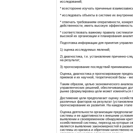
исследований;
* всесторонне изучать причинные взаимозависи
* исследовать объекты в системе их внутренн
* отвечать требованиям оперативности, конкре
действенности, иметь высокую эффективность
* соответствовать важному правилу системати
высокой их организации и планирования анали
Подготовка информации для принятия управлен
1) оценка исследуемых явлений;
2) диагностика, т.е. установление причинно-с
на результат;
3) прогнозирование последствий принимаемых
Оценка, диагностика и прогнозирование предп
приемов и их научной, теоретической базы - ме
Таким образом, целью экономического анализа
управленческих решений, обеспечивающих дол
рынке (формулировка цели может изменяться п
Достижение цели предполагает оценку хозяйств
различных факторов на результат (установлен
прогнозирование их развития. На каждом этап
Оценка деятельности организации предполагае
системы и ее адаптивности к внешним условия
выявлении и своевременном обнаружении крити
хозяйственной системы, переход на которые св
является выявление закономерностей в развит
системы из кризиса и обретении качественно н