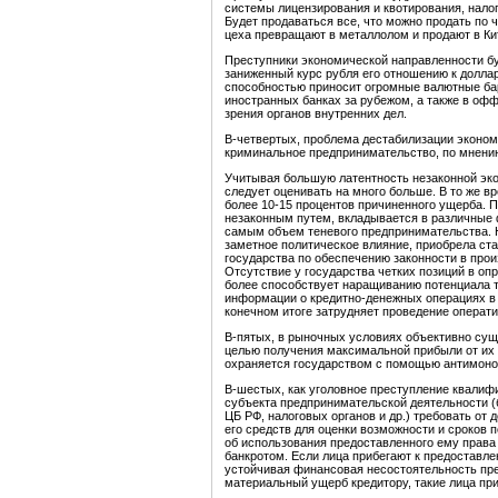
системы лицензирования и квотирования, налог
Будет продаваться все, что можно продать по 
цеха превращают в металлолом и продают в Кита
Преступники экономической направленности бу
заниженный курс рубля его отношению к доллар
способностью приносит огромные валютные ба
иностранных банках за рубежом, а также в офф
зрения органов внутренних дел.
В-четвертых, проблема дестабилизации эконом
криминальное предпринимательство, по мнению
Учитывая большую латентность незаконной эк
следует оценивать на много больше. В то же в
более 10-15 процентов причиненного ущерба. 
незаконным путем, вкладывается в различные
самым объем теневого предпринимательства. 
заметное политическое влияние, приобрела с
государства по обеспечению законности в про
Отсутствие у государства четких позиций в о
более способствует наращиванию потенциала те
информации о кредитно-денежных операциях в 
конечном итоге затрудняет проведение операт
В-пятых, в рыночных условиях объективно сущ
целью получения максимальной прибыли от их 
охраняется государством с помощью антимоно
В-шестых, как уголовное преступление квалиф
субъекта предпринимательской деятельности (б
ЦБ РФ, налоговых органов и др.) требовать от
его средств для оценки возможности и сроков 
об использования предоставленного ему права 
банкротом. Если лица прибегают к предоставл
устойчивая финансовая несостоятельность пр
материальный ущерб кредитору, такие лица при