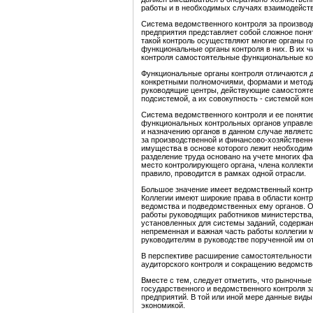
работы и в необходимых случаях взаимодейств
Система ведомственного контроля за произво
предприятия представляет собой сложное поня
такой контроль осуществляют многие органы г
функциональные органы контроля в них. В их 
контроля самостоятельные функциональные ко
Функциональные органы контроля отличаются д
конкретными полномочиями, формами и метода
руководящие центры, действующие самостоятел
подсистемой, а их совокупность - системой ко
Система ведомственного контроля и ее поняти
функциональных контрольных органов управлен
и назначению органов в данном случае являе
за производственной и финансово-хозяйственн
имущества в основе которого лежит необходимо
разделение труда основано на учете многих фак
место контролирующего органа, члена коллекти
правило, проводится в рамках одной отрасли.
Большое значение имеет ведомственный контр
Коллегии имеют широкие права в области контр
ведомства и подведомственных ему органов. О
работы руководящих работников министерства
установленных для системы заданий, содержан
непременная и важная часть работы коллегии 
руководителям в руководстве порученной им о
В перспективе расширение самостоятельности
аудиторского контроля и сокращению ведомств
Вместе с тем, следует отметить, что рыночны
государственного и ведомственного контроля 
предприятий. В той или иной мере данные вид
экономикой.