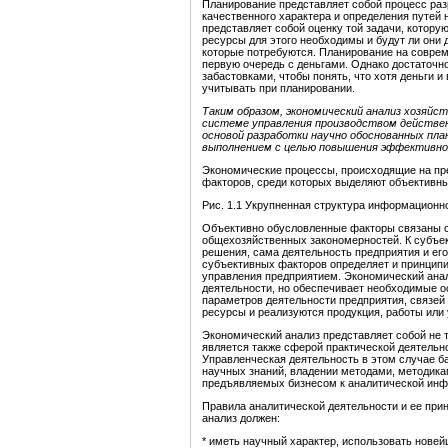
Планирование представляет собой процесс раз
качественного характера и определения путей
представляет собой оценку той задачи, котору
ресурсы для этого необходимы и будут ли они д
которые потребуются. Планирование на совре
первую очередь с деньгами. Однако достаточн
забастовками, чтобы понять, что хотя деньги 
учитывать при планировании.
Таким образом, экономический анализ хозяй
системе управления производством действе
основой разработки научно обоснованных план
выполнением с целью повышения эффективно
Экономические процессы, происходящие на пр
факторов, среди которых выделяют объективн
Рис. 1.1 Укрупненная структура информацион
Объективно обусловленные факторы связаны с
общехозяйственных закономерностей. К субъе
решения, сама деятельность предприятия и его
субъективных факторов определяет и принципи
управления предприятием. Экономический анал
деятельности, но обеспечивает необходимые о
параметров деятельности предприятия, связей 
ресурсы и реализуются продукция, работы или 
Экономический анализ представляет собой не 
является также сферой практической деятельн
Управленческая деятельность в этом случае б
научных знаний, владении методами, методика
предъявляемых бизнесом к аналитической ин
Правила аналитической деятельности и ее при
анализ должен:
* иметь научный характер, использовать нове