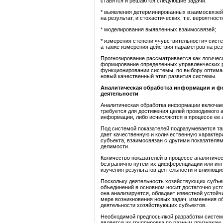
ставятся и решаются следующие задачи:
* выявления детерминированных взаимосвязей,
на результат, и стохастических, т.е. вероятно
* моделирования выявленных взаимосвязей;
* измерения степени «чувствительности» сист
а также измерения действия параметров на ре
Прогнозирование рассматривается как логичес
формирование определенных управленческих р
функционировании системы, по выбору оптимал
новый качественный этап развития системы.
Аналитическая обработка информации и фо
деятельности
Аналитическая обработка информации включае
требуется для достижения целей проводимого а
информации, либо исчисляются в процессе ее 
Под системой показателей подразумевается та
дает качественную и количественную характер
субъекта, взаимосвязан с другими показателям
делимости.
Количество показателей в процессе аналитиче
безгранично путем их дифференциации или инт
изучения результатов деятельности и влияющих
Поскольку деятельность хозяйствующих субъек
объединений в основном носит достаточно уст
она анализируется, обладает известной устой
мере возникновения новых задач, изменения о
деятельности хозяйствующих субъектов.
Необходимой предпосылкой разработки систем
является их группировка по разным признакам.