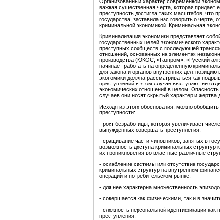
Организованный характер современной экономи
важная существенная черта, которая придает 
преступность достигла таких масштабов, что п
государства, заставила нас говорить о черте, 
криминальной экономикой. Криминальная экон
Криминализация экономики представляет собо
государственных целей экономического характ
преступных сообществ с последующей трансф
отношений, основанных на элементах незаконн
производства (ЮКОС, «Газпром», «Русский алю
начинает работать на определенную криминаль
для закона и органов внутренних дел, позицию
экономики должна рассматриваться как подрыв
преступлений в этом случае выступают не отд
экономических отношений в целом. Опасность 
случаев они носят скрытый характер и жертва 
Исходя из этого обоснования, можно обобщить
преступности:
- рост безработицы, которая увеличивает числ
вынужденных совершать преступления;
- сращивание части чиновников, занятых в гос
возможность доступа криминальных структур к
их проникновения во властные различные стру
- ослабление системы или отсутствие государс
криминальных структур на внутреннем финанс
операций и потребительском рынке;
- для нее характерна множественность эпизодо
- совершается как физическими, так и в значи
- сложность персональной идентификации как п
преступления.