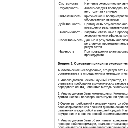
Системность
Изучение экономических явле
Регулярность
Анализ следует проводить по
не от случая к случаю
Объективность
Критическое и беспристрастн
обоснованных выводов
Действенность
Пригодность результатов ана
повышения результативности
Экономичность
Затраты, связанные с прове
экономического эффекта, кот
Сопоставимость
Данные и результаты анализа
регулярном проведении анал
результатов
Научность
При проведении анализа сле
процедурами
Вопрос 3. Основные принципы экономичес
Аналитическое исследование, его результаты 
соответствовать определенным методологическ
1. Анализ должен носить научный характер, т.е
учитывать требования экономических законов 
передового опыта, новейшие методы экономич
2. Анализ должен быть комплексным. Комплексн
деятельности и всестороннего изучения причи
3.Одним из требований к анализу является обе
рассматривается как сложная динамическая с
связанных между собой и внешней средой. Изу
внутренних и внешних связей, взаимозависимо
4. Анализ должен быть объективным, конкретн
проверенной информации, реально отражающей
обосновываться точными аналитическими расч