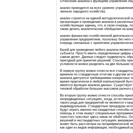
Отнесение анализа к функциям управления обу
анализ проводится на всех уровнях управления
звеньях народного хозяйства;
анализ строится на единой методологической 
организации и проведению анализа в различных
хозяйствующих единиц, что, в свою очередь, п
также делать аналитические обобщения на мак
анализ финансово-хозяйственной деятельност
управления предприятием, поскольку без него 
очередь связанные с принятием управленческ
Базой для проведения любого анализа являютс
субъекта. Просто иметь определенные цифры и 
самом деле». Данные следует подвергнуть обра
пригодной для принятия решений. Способы пр
условности можно разделить на две большие г
В первую группу можно отнести все стандартн
времени по стандартным отчетам и другим исто
анализа диктуются требованиями конкретных п
время практически в любой компьютерной бухг
имеется функция анализа данных. Существует
типовой обработки больших массивов разного р
Во вторую группу можно отнести способы пре
непредвиденных ситуациях, когда, естественно
такого рода для предприятий не являются стан
индивидуальным. Стандартные процедуры испол
будут играть именно нестандартные способы 
помощь в этом окажут специальные программны
«шестого чувства» здесь никак не обойтись. 
решений в нестандартных ситуациях американс
может быть рассчитана на логарифмической лин
как один из видов информации, необходимый ру