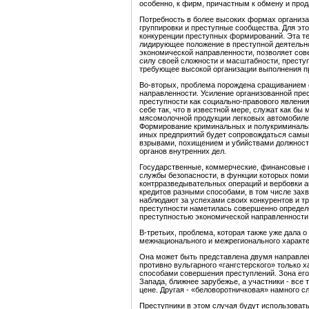
особенно, к фирм, причастным к обмену и прод
Потребность в более высоких формах организ
группировки и преступные сообщества. Для это
конкуренции преступных формирований. Эта те
лидирующее положение в преступной деятельно
экономической направленности, позволяет сов
силу своей сложности и масштабности, престу
требующее высокой организации выполнения п
Во-вторых, проблема порождена сращиванием 
направленности. Усиление организованной пре
преступности как социально-правового явлени
себе так, что в известной мере, служат как б
мясомолочной продукции легковых автомобилей
Формирование криминальных и полукриминальн
иных предприятий будет сопровождаться самы
взрывами, похищением и убийствами должностн
органов внутренних дел.
Государственные, коммерческие, финансовые 
службы безопасности, в функции которых пом
контрразведывательных операций и вербовки а
кредитов разными способами, в том числе захв
наблюдают за успехами своих конкурентов и тр
преступности наметилась совершенно определе
преступностью экономической направленности 
В-третьих, проблема, которая также уже дала о
межнационального и межрегионального характе
Она может быть представлена двумя направлени
противно вульгарного «гангстерского» только
способами совершения преступлений. Зона его
Запада, ближнее зарубежье, а участники - все т
цене. Другая - «беловоротничковая» намного с
Преступники в этом случая будут использоват