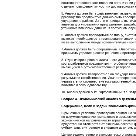
постоянного совершенствования организации уч
с целью повышения точности и достоверности е
5. Анализ должен быть действенным, активно во
руководство предприятия должно быть своевр
упущениях в работе. Из этого принципа вытек
анализа для управления предприятием, разрабо
уточнения плановых данных. В противном случа
6. Анализ должен проводиться по плану, систем
вытекает необходимость планирования аналити
по ее выполнению между исполнителями и конт
7.Анализ должен быть оперативным. Оперативн
принимать управленческие решения и претворя
8. Один из принципов анализа -- его демократ
круга работников предприятия, что обеспечива
имеющихся внутрихозяйственных резервов.
9.Анализ должен базироваться на государствен
результатов хозяйствования. Иначе говоря, о
учитывать их соответствие государственной э
политике и законодательству.
10. Анализ должен быть эффективным, т.е. зат
Вопрос 4. Экономический анализ в деятел
Содержание, цели и задачи экономико-фин
В рыночных условиях проведения социально-э
по документированию, выявлению и раскрытию
экономической направленности играет экономи
существенно отличается от экономического и
субъектами, внутренним и внешним аудитом, а
Целью ведомственного экономического анализа