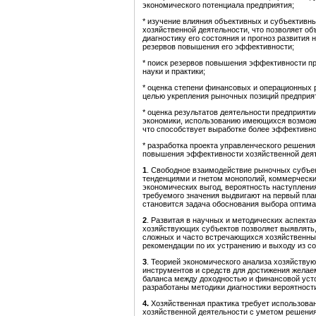
экономического потенциала предприятия;
* изучение влияния объективных и субъективн
хозяйственной деятельности, что позволяет об
диагностику его состояния и прогноз развития
резервов повышения его эффективности;
* поиск резервов повышения эффективности пр
науки и практики;
* оценка степени финансовых и операционных 
целью укрепления рыночных позиций предприя
* оценка результатов деятельности предприяти
экономики, использованию имеющихся возможно
что способствует выработке более эффективно
* разработка проекта управленческого решени
повышения эффективности хозяйственной деят
1
. Свободное взаимодействие рыночных субъек
тенденциями и гнетом монополий, коммерческ
экономических выгод, вероятность наступлени
требуемого значения выдвигают на первый пла
становится задача обоснования выбора оптим
2
. Развитая в научных и методических аспекта
хозяйствующих субъектов позволяет выявлять,
сложных и часто встречающихся хозяйственны
рекомендации по их устранению и выходу из с
3
. Теорией экономического анализа хозяйств
инструментов и средств для достижения желае
баланса между доходностью и финансовой уст
разработаны методики диагностики вероятности
4.
Хозяйственная практика требует использова
хозяйственной деятельности с уметом решения