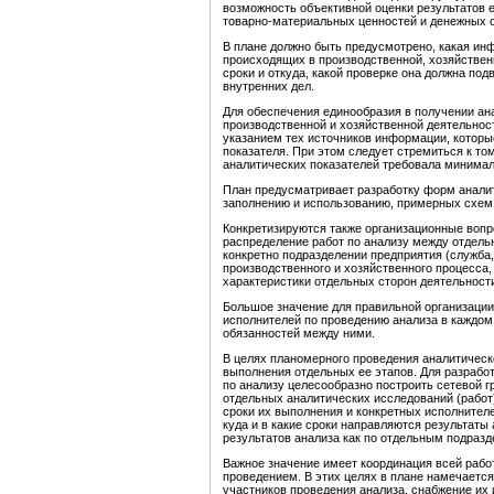
возможность объективной оценки результатов е
товарно-материальных ценностей и денежных с
В плане должно быть предусмотрено, какая ин
происходящих в производственной, хозяйственн
сроки и откуда, какой проверке она должна под
внутренних дел.
Для обеспечения единообразия в получении ан
производственной и хозяйственной деятельнос
указанием тех источников информации, которые
показателя. При этом следует стремиться к т
аналитических показателей требовала минимал
План предусматривает разработку форм аналит
заполнению и использованию, примерных схем о
Конкретизируются также организационные вопр
распределение работ по анализу между отдельн
конкретно подразделении предприятия (служба, 
производственного и хозяйственного процесса,
характеристики отдельных сторон деятельности
Большое значение для правильной организации
исполнителей по проведению анализа в каждом
обязанностей между ними.
В целях планомерного проведения аналитическ
выполнения отдельных ее этапов. Для разработ
по анализу целесообразно построить сетевой г
отдельных аналитических исследований (работ)
сроки их выполнения и конкретных исполнителе
куда и в какие сроки направляются результаты 
результатов анализа как по отдельным подразд
Важное значение имеет координация всей работ
проведением. В этих целях в плане намечается
участников проведения анализа, снабжение их