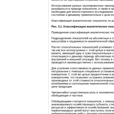
Использование разных группировочных призна
разобраться в природе показателя, а также в п
необходим для многостороннего исследования 
состояние и динамику применительно к цели ко
Классификация аналитических показатель по ра
Рис. 3.1. Классификация аналитических пок
Приведенная классификация аналитических пок
Подразделение показателей на абсолютные и 
масштабов и трудоемкости аналитической обр
Расчет относительных показателей усиливает 
так как все используемые с этой целью в мат
валюте, имеющей одну и туже покупательную си
относящиеся к данному периоду абсолютные по
внутренней и внешней ситуации. Вот почему в
проводятся преимущественно с использованием
Для усиления сопоставимости данных применяю
натуральные с помощью специально устанавл
измерители. С этой же целью предпочтение в 
измерителям, что позволяет устранить влияние
производных от этой стоимости относительных
колебаниями в соотношении перенесенной стои
цене продукции.
Чрезвычайно существенную роль в экономическ
обобщающие и частные.
Обобщающими считаются показатели, с помощь
анализируемого хозяйствующего субъекта, сте
ресурсов и эффективности хозяйствования, в
первоочередных целей могут выступать получе
рефинансирования либо с другими альтернати