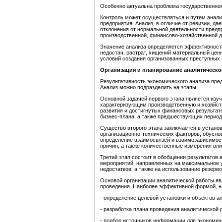
Особенно актуальна проблема государственног
Контроль может осуществляться и путем анали
предприятия. Анализ, в отличие от ревизии, д
отклонения от нормальной деятельности предпр
производственной, финансово-хозяйственной д
Значение анализа определяется эффективност
недостач, растрат, хищений материальный ценн
условий создания организованных преступных 
Организация и планирование аналитическ
Результативность экономического анализа пред
Анализ можно подразделить на этапы.
Основной задачей первого этапа является изу
характеризующим производственную и хозяйст
развития и достигнутых финансовых результат
бизнес-плана, а также предшествующих период
Существо второго этапа заключается в устано
организационно-технических факторов, обусло
определение взаимосвязей и взаимозависимос
причин, а также количественные измерения вли
Третий этап состоит в обобщении результатов 
мероприятий, направленных на максимальное 
недостатков, а также на использование резерв
Основой организации аналитической работы яв
проведения. Наиболее эффективной формой, н
- определение целевой установки и объектов а
- разработка плана проведения аналитической 
- подбор источников информации для экономич