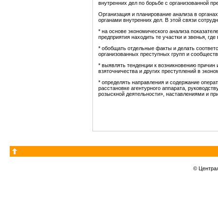
внутренних дел по борьбе с организованной п
Организация и планирование анализа в органа
органами внутренних дел. В этой связи сотруд
* на основе экономического анализа показател
предприятия находить те участки и звенья, гд
* обобщать отдельные факты и делать соотве
организованных преступных групп и сообществ
* выявлять тенденции к возникновению причин
взяточничества и других преступлений в эконо
* определять направления и содержание опера
расстановке агентурного аппарата, руководст
розыскной деятельности», наставлениями и пр
© Центра