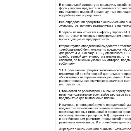
В специальной литературе по анализу хозяйст
формулировок предмета экономического анализ
отмечается в широкой среде научных исследов
подробные его определения.
Все определения предмета экономического анал
экономистов, принято разграничивать на неско
К первой из них относятся «формулировки М.З. 
соответствии с которыми под предметом экон
происходящие на предприятиях».
Вторая группа определений выделяется тракто
хозяйственной деятельности
предприятий, о
для работ И.И. Поклада, Н.В. Дембинского, С.
хозяйственной деятельности в плановых, отче
словами, по мнению указанных авторов, предм
события
».
У Н.Г. Чумаченко предмет экономического ана
планомерной хозяйственной деятельности пред
обоснованности
принимаемых решений». Спец
рассмотрением экономического анализа в сист
инструментов.
Отличается от рассмотренных выше определени
нему
«использование всех видов ресурсов
(мат
предприятие для выполнения плана».
И наконец, в последней группе определений, д
предметом экономического анализа понимает
производственных отношений в процессе произ
производственных ресурсов. А.Д. Шеремет
свя
с хозяйственным расчетом, технической стор
развитием коллективов. В его учебнике дано о
«Предмет экономического анализа -
хозяйстве