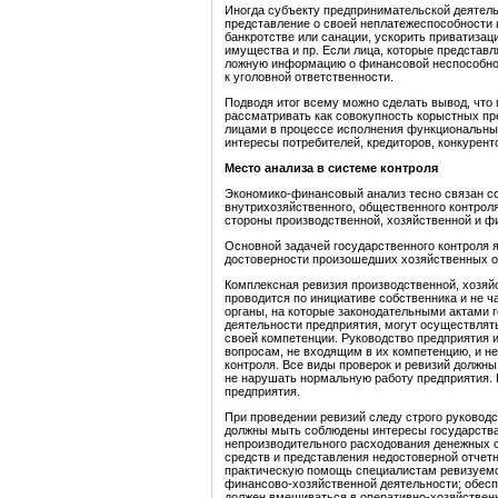
Иногда субъекту предпринимательской деятельн
представление о своей неплатежеспособности 
банкротстве или санации, ускорить приватизац
имущества и пр. Если лица, которые представ
ложную информацию о финансовой неспособност
к уголовной ответственности.
Подводя итог всему можно сделать вывод, что
рассматривать как совокупность корыстных п
лицами в процессе исполнения функциональных
интересы потребителей, кредиторов, конкуренто
М
есто анализа в системе контроля
Экономико-финансовый анализ тесно связан со
внутрихозяйственного, общественного контроля
стороны производственной, хозяйственной и ф
Основной задачей государственного контроля я
достоверности произошедших хозяйственных о
Комплексная ревизия производственной, хозяй
проводится по инициативе собственника и не ч
органы, на которые законодательными актами 
деятельности предприятия, могут осуществлять
своей компетенции. Руководство предприятия и
вопросам, не входящим в их компетенцию, и н
контроля. Все виды проверок и ревизий должн
не нарушать нормальную работу предприятия. 
предприятия.
При проведении ревизий следу строго руковод
должны мыть соблюдены интересы государства;
непроизводительного расходования денежных 
средств и представления недостоверной отчетн
практическую помощь специалистам ревизуемо
финансово-хозяйственной деятельности; обесп
должен вмешиваться в оперативно-хозяйствен