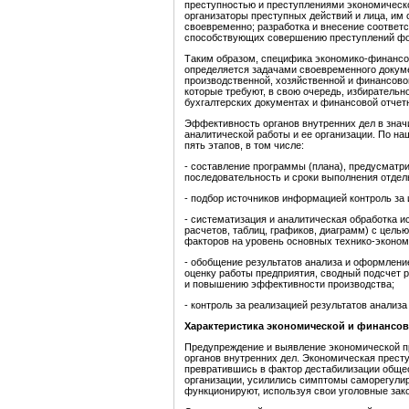
преступностью и преступлениями экономическо
организаторы преступных действий и лица, им
своевременно; разработка и внесение соответ
способствующих совершению преступлений ф
Таким образом, специфика экономико-финансов
определяется задачами своевременного докум
производственной, хозяйственной и финансово
которые требуют, в свою очередь, избирательн
бухгалтерских документах и финансовой отчет
Эффективность органов внутренних дел в знач
аналитической работы и ее организации. По н
пять этапов, в том числе:
- составление программы (плана), предусматри
последовательность и сроки выполнения отдел
- подбор источников информацией контроль за 
- систематизация и аналитическая обработка 
расчетов, таблиц, графиков, диаграмм) с цель
факторов на уровень основных технико-эконом
- обобщение результатов анализа и оформлен
оценку работы предприятия, сводный подсчет 
и повышению эффективности производства;
- контроль за реализацией результатов анали
Характеристика экономич
еской и финансов
Предупреждение и выявление экономической п
органов внутренних дел. Экономическая престу
превратившись в фактор дестабилизации общес
организации, усилились симптомы саморегулир
функционируют, используя свои уголовные зак