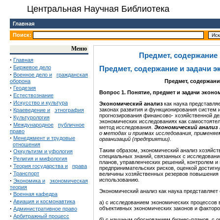
Центральная Научная Библиотека
Главная
Поиск:
Меню
Предмет, содержание 
·
Главная
·
Биржевое дело
Предмет, содержание и задачи э
·
Военное дело и
гражданская
оборона
Предмет, содержан
·
Геодезия
Вопрос 1. Понятие, предмет
и задачи эконо
·
Естествознание
·
Искусство и культура
Экономический анализ
как наука представля
·
законах развития и функционирования систем и
Краеведение и
этнография
прогнозирования финансово- хозяйственной де
·
Культурология
экономических исследованиях как самостоятел
·
Международное
публичное
метод исследования.
Экономический анализ 
право
о методах и приемах исследования, применяе
·
Менеджмент и трудовые
организаций
(предприятии).
отношения
·
Таким образом, экономический анализ хозяйст
Оккультизм и уфология
специальных знаний, связанных с исследовани
·
Религия и мифология
планов, управленческих решений, контролем и
·
Теория государства и
права
предпринимательских рисков, оценкой достигн
·
Транспорт
величины хозяйственных резервов повышения 
·
использованию.
Экономика и
экономическая
теория
Экономический анализ как наука представляет
·
Военная кафедра
·
Авиация и космонавтика
а) с исследованием экономических процессов 
·
объективных экономических законов и факторо
Административное право
·
Арбитражный процесс
б) с научным обоснованием бизнес-планов, с о