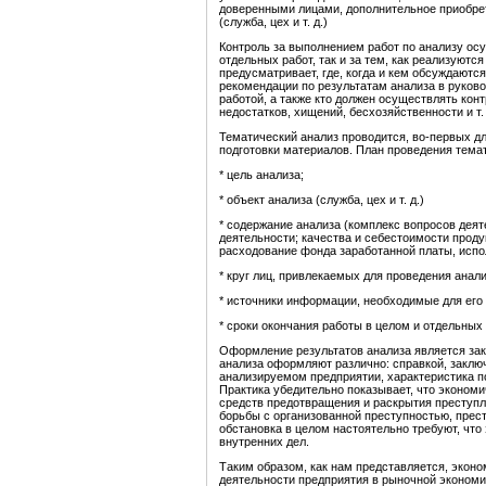
доверенными лицами, дополнительное приобре
(служба, цех и т. д.)
Контроль за выполнением работ по анализу ос
отдельных работ, так и за тем, как реализуютс
предусматривает, где, когда и кем обсуждаютс
рекомендации по результатам анализа в руково
работой, а также кто должен осуществлять ко
недостатков, хищений, бесхозяйственности и т. 
Тематический анализ проводится, во-первых дл
подготовки материалов. План проведения тема
* цель анализа;
* объект анализа (служба, цех и т. д.)
* содержание анализа (комплекс вопросов деят
деятельности; качества и себестоимости проду
расходование фонда заработанной платы, испол
* круг лиц, привлекаемых для проведения анали
* источники информации, необходимые для его
* сроки окончания работы в целом и отдельных 
Оформление результатов анализа является за
анализа оформляют различно: справкой, заклю
анализируемом предприятии, характеристика п
Практика убедительно показывает, что экономи
средств предотвращения и раскрытия преступл
борьбы с организованной преступностью, прес
обстановка в целом настоятельно требуют, что
внутренних дел.
Таким образом, как нам представляется, экон
деятельности предприятия в рыночной экономи