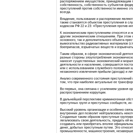
распоряжением имуществом, принадлежащим г
собственность, собственность субъектов феде
преступлений против собственности именно эт
всегда.
Владение, пользование и распоряжение являю
также становятся объектом преступления в с
кодексом РФ 22 и 23: «Преступления против ин
К экономическим преступлениям относятся и н
другим экономическим отношениям. При этом о
основного, так и дополнительного объекта пре
вымогательство радиоактивных материалов (ст
боеприпасов, взрывчатых веществ и взрывчатых
Таким образом, в сфере экономической деятел
разные стороны злоупотребления экономическо
наносит существенных экономический и морал
деятельности и населению, совершается посто
или с использованием служебного положения к
незаконного извлечения прибыли (дохода) и ли
Анализ современного состояния преступлений 
том, что при наиболее актуальные ее трансфо
Во-первых, она связана с усилением уровня о
распространением коррупции.
В дальнейшей перспективе криминогенная обст
преступных групп и преступных сообществ, их
Высокий уровень организации и особенно связ
внутренних дел позволит нейтрализовать неко
Созданные таким образом преступные группиро
легализовать свою деятельность, придать ей 
создавать или приобретать вполне официальн
денег, добытых преступным путем. Это относи
промышленности, машиностроения, незавершен