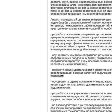
деятельности, оценка неиспользованных резер
Финансовый анализ необходим для: выявления
факторов, влияющих на финансовое состояние 
изменений финансового состояния; оценки фин
определения тенденции изменения финансового
Анализ, проводимый органами внутренних дел,
задач борьбы с организованной преступностью
интересуют отклонения в работе предприятий, 
преступления или на наличие условий, способ
- разработать комплекс оперативно-розыскных
предотвращению регистрации и упрощению ме
однодневок, зарегистрированных на подставн
аккумулирующих финансовые потоки теневой 
крупномасштабных сделок. Повсеместно актив
возмещения налога на добавленную стоимость 
- осуществить комплекс оперативно-розыскны
оборота ценных поддельных бумаг, эмитирова
оперативной отработке схем посягательств на
налоговых и иных платежей;
- провести анализ деятельности и оперативную
обеспечивавших возврат валютной выручки от 
платежам;
- осуществить оценку состояния учета по кас
чекам и другим платежным документам и, орган
задолженности;
- разработать и осуществить комплекс операт
криминального передела собственности путем
подрыв платежеспособности предприятий при 
- во взаимодействии с контролирующими орган
розыскных мероприятий по выявлению фактов 
выделяемых государством на реализацию реги