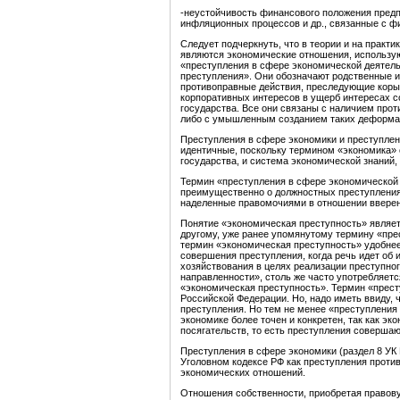
-неустойчивость финансового положения предп
инфляционных процессов и др., связанные с ф
Следует подчеркнуть, что в теории и на практи
являются экономические отношения, использую
«преступления в сфере экономической деятель
преступления». Они обозначают родственные и
противоправные действия, преследующие коры
корпоративных интересов в ущерб интересах с
государства. Все они связаны с наличием про
либо с умышленным созданием таких деформа
Преступления в сфере экономики и преступлен
идентичные, поскольку термином «экономика» 
государства, и система экономической знаний,
Термин «преступления в сфере экономической 
преимущественно о должностных преступления
наделенные правомочиями в отношении вверенн
Понятие «экономическая преступность» являет
другому, уже ранее упомянутому термину «прес
термин «экономическая преступность» удобнее
совершения преступления, когда речь идет об
хозяйствования в целях реализации преступно
направленности», столь же часто употребляетс
«экономическая преступность». Термин «прест
Российской Федерации. Но, надо иметь ввиду,
преступления. Но тем не менее «преступления
экономике более точен и конкретен, так как э
посягательств, то есть преступления соверша
Преступления в сфере экономики (раздел 8 УК
Уголовном кодексе РФ как преступления против 
экономических отношений.
Отношения собственности, приобретая правов