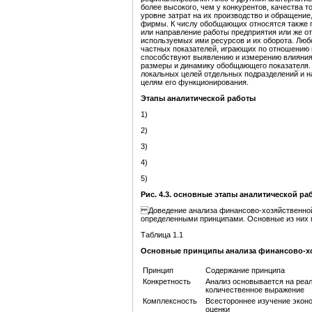
более высокого, чем у конкурентов, качества то
уровне затрат на их производство и обращение
фирмы. К числу обобщающих относятся также 
или направление работы предприятия или же о
используемых ими ресурсов и их оборота. Люб
частных показателей, играющих по отношению 
способствуют выявлению и измерению влияния
размеры и динамику обобщающего показателя.
локальных целей отдельных подразделений и 
целям его функционирования.
Этапы аналитической работы
1)
2)
3)
4)
5)
Рис. 4.3. основные этапы аналитической ра
Доведение анализа финансово-хозяйственной 
определенными принципами. Основные из них п
Таблица 1.1
Основные принципы анализа финансово-хо
Принцип
Содержание принципа
Конкретность
Анализ основывается на реал
количественное выражение
Комплексность
Всестороннее изучение эконо
оценки