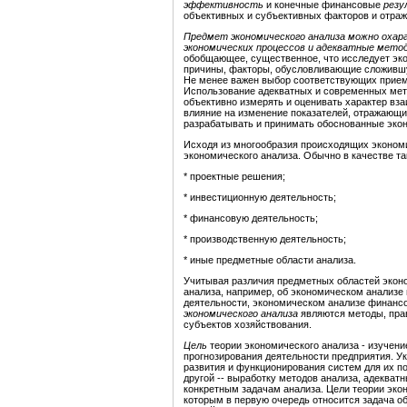
эффективность
и конечные финансовые
рез
объективных и субъективных факторов и отра
Предмет экономического анализа можно охар
экономических процессов и адекватные метод
обобщающее, существенное, что исследует эко
причины, факторы, обусловливающие сложившую
Не менее важен выбор соответствующих прием
Использование адекватных и современных мет
объективно измерять и оценивать характер вз
влияние на изменение показателей, отражающих
разрабатывать и принимать обоснованные эко
Исходя из многообразия происходящих эконом
экономического анализа. Обычно в качестве т
* проектные решения;
* инвестиционную деятельность;
* финансовую деятельность;
* производственную деятельность;
* иные предметные области анализа.
Учитывая различия предметных областей эконо
анализа, например, об экономическом анализе
деятельности, экономическом анализе финансо
экономического анализа
являются методы, прав
субъектов хозяйствования.
Цель
теории экономического анализа - изучени
прогнозирования деятельности предприятия. Ук
развития и функционирования систем для их п
другой -- выработку методов анализа, адекват
конкретным задачам анализа. Цели теории экон
которым в первую очередь относится задача о