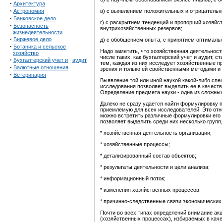
·
Архитектура
·
Астрономия
в) с выявлением положительных и отрицательн
·
Банковское дело
г) с раскрытием тенденций и пропорций хозяйс
·
Безопасность
внутрихозяйственных резервов;
жизнедеятельности
·
Биржевое дело
д) с обобщением опыта, с принятием оптималь
·
Ботаника и сельское
Надо заметить, что хозяйственная деятельност
хозяйство
числе таких, как бухгалтерский учет и аудит, 
·
Бухгалтерский учет и
аудит
тем, каждая из них исследует хозяйственные п
·
Валютные отношения
зрения и только ей свойственными методами и
·
Ветеринария
Выявление той или иной наукой какой-либо сп
исследования позволяет выделить ее в качеств
Определение предмета науки - одна из сложны
Далеко не сразу удается найти формулировку 
приемлемую для всех исследователей. Это отн
можно встретить различные формулировки его 
позволяет выделить среди них несколько групп
* хозяйственная деятельность организации;
* хозяйственные процессы;
* детализированный состав объектов;
* результаты деятельности и цели анализа;
* информационный поток;
* изменения хозяйственных процессов;
* причинно-следственные связи экономических
Почти во всех типах определений внимание ак
(хозяйственных процессах), избираемых в каче