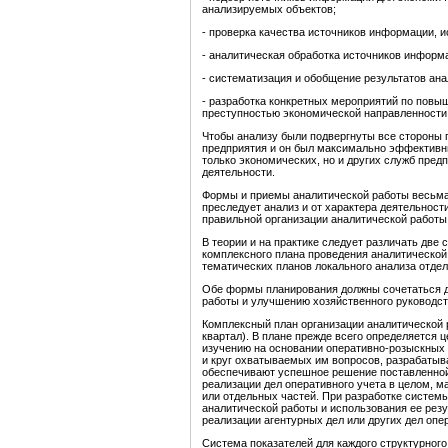
анализируемых объектов;
- проверка качества источников информации, 
- аналитическая обработка источников информ
- систематизация и обобщение результатов ана
- разработка конкретных мероприятий по повыш
преступностью экономической направленности
Чтобы анализу были подвергнуты все стороны 
предприятия и он был максимально эффективны
только экономических, но и других служб пред
деятельности.
Формы и приемы аналитической работы весьма 
преследует анализ и от характера деятельнос
правильной организации аналитической работы
В теории и на практике следует различать две
комплексного плана проведения аналитической 
тематических планов локального анализа отде
Обе формы планирования должны сочетаться д
работы и улучшению хозяйственного руководст
Комплексный план организации аналитической 
квартал). В плане прежде всего определяется 
изучению на основании оперативно-розыскных 
и круг охватываемых им вопросов, разрабатыв
обеспечивают успешное решение поставленной 
реализации дел оперативного учета в целом, м
или отдельных частей. При разработке систем
аналитической работы и использования ее резу
реализации агентурных дел или других дел опер
Система показателей для каждого структурног