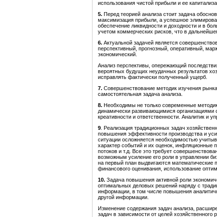
использования чистой прибыли и ее капитализа
5.
Перед теорией анализа стоит задача обоснов
максимизация прибыли, а успешное элимирован
обеспечение ликвидности и доходности и в бол
учетом коммерческих рисков, что в дальнейш
6.
Актуальной задачей является совершенствова
перспективный, прогнозный, оперативный, мар
экономический.
Анализ перспективы, опережающий последствия
вероятных будущих неудачных результатов хоз
исправлять фактически полученный ущерб.
7.
Совершенствование методик изучения рынка 
самостоятельная задача анализа.
8.
Необходимы не только современные методики
динамически развивающимися организациями с
креативности и ответственности. Аналитик и у
9
. Реализация традиционных задач хозяйственн
повышения эффективности производства и уси
ситуации осложняется необходимостью учитыв
характер событий и их оценок, инфляционные 
потоков и т.д. Все это требует совершенствова
возможным усиление его роли в управлении биз
на первый план выдвигаются математические 
финансового оценивания, использование оптим
10.
Задача повышения активной роли экономиче
оптимальных деловых решений наряду с тради
информации, в том числе повышения аналитичн
другой информации.
Изменение содержания задач анализа, расшире
задач в зависимости от целей хозяйственного р