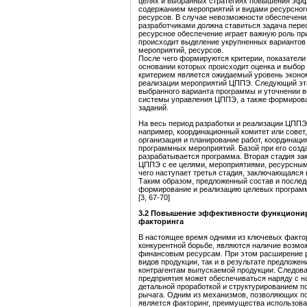
целях и выбранных стратегиях повышения эффе
содержанием мероприятий и видами ресурсног
ресурсов. В случае невозможности обеспече
разработчиками должна ставиться задача перес
ресурсное обеспечение играет важную роль пр
происходит выделение укрупненных вариантов 
мероприятий, ресурсов.
После чего формируются критерии, показатели
основании которых происходит оценка и выбор
критерием является ожидаемый уровень эконо
реализации мероприятий ЦППЭ. Следующий этап
выбранного варианта программы и уточнении в
системы управления ЦППЭ, а также формирова
заданий.
На весь период разработки и реализации ЦППЭ
например, координационный комитет или совет,
организация и планирование работ, координаци
программных мероприятий. Базой при его созда
разрабатывается программа. Вторая стадия за
ЦППЭ с ее целями, мероприятиями, ресурсным
чего наступает третья стадия, заключающаяся
Таким образом, предложенный состав и послед
формирование и реализацию целевых програм
[3, 67-70]
3.2 Повышение эффективности функционир
факторинга
В настоящее время одними из ключевых факто
конкурентной борьбе, являются наличие возмо
финансовым ресурсам. При этом расширение ры
видов продукции, так и в результате предлож
контрагентам выпускаемой продукции. Следов
предприятия может обеспечиваться наряду с 
детальной проработкой и структурированием п
рычага. Одним из механизмов, позволяющих п
является факторинг, преимущества использова