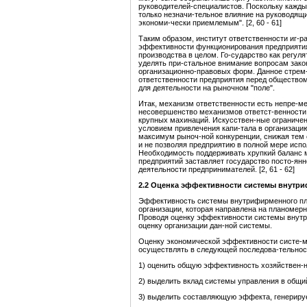
руководителей-специалистов. Поскольку кажды
только незначи-тельное влияние на руководящ
экономи-чески приемлемым". [2, 60 - 61]
Таким образом, институт ответственности иг-
эффективности функционирования предприятия
производства в целом. Го-сударство как регул
уделять при-стальное внимание вопросам зако
организационно-правовых форм. Данное стрем-
ответственности предприятия перед обществом
для деятельности на рыночном "поле".
Итак, механизм ответственности есть непре-м
несовершенство механизмов ответст-венности,
крупных махинаций. Искусствен-ные ограниче
условием привлечения капи-тала в организаци
максимум рыноч-ной конкуренции, снижая тем
и не позволяя предприятию в полной мере исп
Необходимость поддерживать хрупкий баланс 
предприятий заставляет государство посто-ян
деятельности предпринимателей. [2, 61 - 62]
2.2
Оценка эффективности системы
внутри
Эффективность системы внутрифирменного пла
организации, которая направлена на планомер
Проводя оценку эффективности системы внутр
оценку организации дан-ной системы.
Оценку экономической эффективности систе-м
осуществлять в следующей последова-тельнос
1) оценить общую эффективность хозяйствен-н
2) выделить вклад системы управления в общи
3) выделить составляющую эффекта, генериру