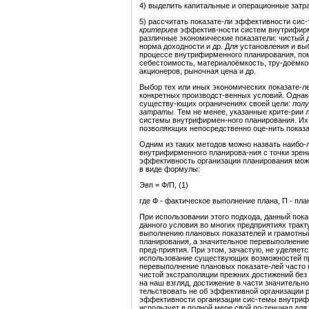
4) выделить капитальные и операционные затр
5) рассчитать показате-ли эффективности си
критериев
эффектив-ности систем внутрифирм
различные экономические показатели: чистый д
норма доходности и др. Для установления и в
процессе внутрифирменного планирования, пом
себестоимость, материалоёмкость, тру-доёмко
акционеров, рыночная цена и др.
Выбор тех или иных экономических показате-л
конкретных производст-венных условий. Однак
существу-ющих ограничениях своей цели:
пол
затраты.
Тем не менее, указанные крите-рии 
системы внутрифирмен-ного планирования. Их 
позволяющих непосредственно оце-нить показ
Одним из таких методов можно назвать наибо-
внутрифирменного планирова-ния с точки зрен
эффективность организации планирования можн
в виде формулы:
Эвп = Ф/П, (1)
где Ф - фактическое выполнение плана, П - план
При использовании этого подхода, данный пок
данного условия во многих предприятиях тракт
выполнению плановых показателей и грамотны
планирования, а значительное перевыполнение 
пред-приятия. При этом, зачастую, не уделяет
использование существующих возможностей пре
перевыполнение плановых показате-лей часто 
чистой экстраполяции прежних достижений без 
на наш взгляд, достижение в части значительн
тельствовать не об эффективной организации р
эффективности организации сис-темы внутриф
использует в полной мере свой по-тенциал для