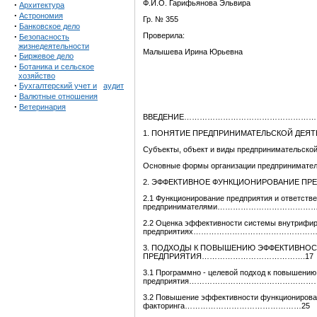
Ф.И.О. Гарифьянова Эльвира
·
Архитектура
·
Астрономия
Гр. № 355
·
Банковское дело
·
Проверила:
Безопасность
жизнедеятельности
Малышева Ирина Юрьевна
·
Биржевое дело
·
Ботаника и сельское
хозяйство
·
Бухгалтерский учет и
аудит
·
Валютные отношения
·
Ветеринария
ВВЕДЕНИЕ……………………………………………
1. ПОНЯТИЕ ПРЕДПРИНИМАТЕЛЬСКОЙ ДЕЯТ
Субъекты, объект и виды предпринимательской деят
Основные формы организации предпринимательства…...
2. ЭФФЕКТИВНОЕ ФУНКЦИОНИРОВАНИЕ ПР
2.1 Функционирование предприятия и ответств
предпринимателями………………………………
2.2 Оценка эффективности системы внутрифир
предприятиях………………………………………………
3. ПОДХОДЫ К ПОВЫШЕНИЮ ЭФФЕКТИВНО
ПРЕДПРИЯТИЯ………………………………….17
3.1 Программно - целевой подход к повышени
предприятия…………………………………………
3.2 Повышение эффективности функционирова
факторинга………………………………………25