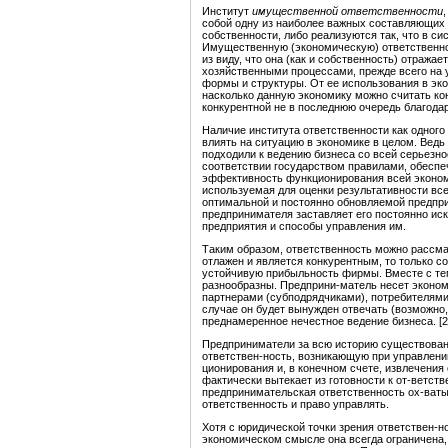
Институт
имущественной ответственности
собой одну из наиболее важных составляющих р
собственности, либо реализуются так, что в с
Имущественную (экономическую) ответственно
из виду, что она (как и собственность) отраж
хозяйственными процессами, прежде всего на 
формы и структуры. От ее использования в эко
насколько данную экономику можно считать ко
конкурентной не в последнюю очередь благода
Наличие института ответственности как одного
влиять на ситуацию в экономике в целом. Ведь
подходили к ведению бизнеса со всей серьезно
соответствии государством правилами, обеспе
эффективность функционирования всей эконо
используемая для оценки результативности все
оптимальной и постоянно обновляемой предпри
предпринимателя заставляет его постоянно ис
предприятия и способы управления им.
Таким образом, ответственность можно рассма
отлажен и является конкурентным, то только 
устойчивую прибыльность фирмы. Вместе с тем
разнообразны. Предприни-матель несет эконом
партнерами (субподрядчиками), потребителями
случае он будет вынужден отвечать (возможно
преднамеренное нечестное ведение бизнеса. [2,
Предприниматели за всю историю существовани
ответствен-ность, возникающую при управлени
ционирования и, в конечном счете, извлечени
фактически вытекает из готовности к от-ветстве
предпринимательская ответственность ох-ваты
ответственность и право управлять.
Хотя с юридической точки зрения ответствен-н
экономическом смысле она всегда ограничена,