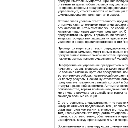
предпринимателя имущества. Принцип юридиче
отвечать за долги любого размера имуществом
но-правовые формы предприятий предполагают 
управляющих, что сказывается на мотивации эт
функционирования пред-приятия в целом.
Устанавливая уровень ответственности пред-п
отпугнуть капитал слишком строги-ми мерами и
безнаказанным. Это может повлечь за собой не
клиентов и партнеров дан-ного предприятия. С 
предпочтительны формы организации бизнеса,
тогда как государство, защищая интересы всех 
условиях в сфере правил ответственно-сти "х
Приходится мириться с тем, что предприятия,
несерьезные замыслы, могут пользо-ваться ог
предписания о минималь-ном капитале, проводи
покинуть ры-нок, нанеся существенный ущерб 
Неэффективное управление предприятием може
начиная от смены менеджмента и заканчивая 
не только в жизни конкретного предприятия, но
естест-венного отбора, позволяющий сохранит
их пользу ресурсы. Поскольку ответственность
предполага-ет механизм санкций, который в бо
ститута в рыночной экономике. Автоматически
обязательства, теряют прибыль или да-же сам 
могут ждать результатов воздействия рынка н
законода-тельные санкции.
Ответственность, следовательно, -- не только
которым отвечает предпринима-тель, являясь
оказывает сильное вос-питательное и стимули
том, чтобы уберечь это имущество от ущерба,
планы, и, соответственно, обеспечивать опера
и конфликты между производите-лями и контро
Воспитательная и стимулирующая функция отве