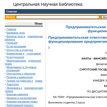
Центральная Научная Библиотека
Главная
Поиск:
Меню
Предпринимательская 
·
Главная
функциони
·
Биржевое дело
·
Военное дело и
гражданская
Предпринимательская ответстве
оборона
функционирования предприятия
·
Геодезия
·
Естествознание
2
·
Искусство и культура
·
Т
Краеведение и
этнография
·
Культурология
ХАНТЫ - МАНСИЙС
·
Международное
публичное
право
Департам
·
Менеджмент и трудовые
СУРГУТСКИЙ ГОСУ
отношения
·
Оккультизм и уфология
ФАК
·
Религия и мифология
·
КАФЕДРА 
Теория государства и
права
·
Транспорт
К
·
Экономика и
экономическая
теория
ПО ДИСЦИПЛИ
·
Военная кафедра
НА ТЕМУ: «Предпринимательская ответств
·
Авиация и космонавтика
·
Административное право
Выполнила студентка 2 курса:
·
Арбитражный процесс