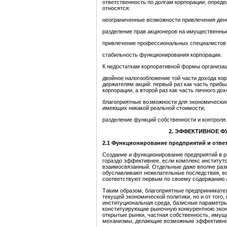
ответственность по долгам корпорации, опред
относятся:
неограниченные возможности привлечения дене
разделение прав акционеров на имущественные
привлечение профессиональных специалистов 
стабильность функционирования корпорации.
К недостаткам корпоративной формы организац
двойное налогообложение той части дохода кор
держателям акций: первый раз как часть прибы
корпорации, а второй раз как часть личного до
благоприятные возможности для экономических
имеющих никакой реальной стоимости;
разделение функций собственности и контроля. [
2.
ЭФФЕКТИВНОЕ Ф
2.1 Функционирование
предприятий
и отве
Создание и функционирование предприятий в р
гораздо эффективнее, если комплекс институт
взаимосвязанный. Отдельные даже вполне раз
обуславливают нежелательные последствия, е
соответствуют первым по своему содержанию 
Таким образом, благоприятные предпринимател
текущей экономической политики, но и от того
институциональная среда, базисные параметры
конституирующие рыночную конкурентною эконо
открытые рынки, частная собственность, имущ
механизмы, делающие возможным эффективно