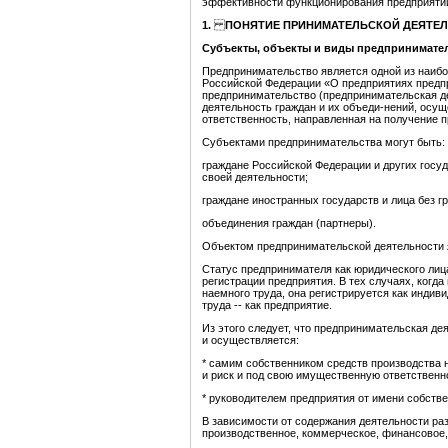
эффективности функционирования предприяти
1.
ПОНЯТИЕ
ПРИНИМАТЕЛЬСКОЙ ДЕЯТЕ
Субъекты, объекты и виды предпринимате
Предпринимательство
является одной из наиб
Российской Федерации «О предприятиях предпр
предпринимательство (предпринимательская де
деятельность граждан и их объеди-нений, осу
ответственность, направленная на получение пр
Субъектами предпринимательства
могут быть:
граждане Российской Федерации и других госуд
своей деятельности;
граждане иностранных государств и лица без г
объединения граждан (партнеры).
Объектом предпринимательской деятельности я
Статус предпринимателя как юридического лиц
регистрации предприятия. В тех случаях, когд
наемного труда, она регистрируется как индив
труда -- как предприятие.
Из этого следует, что предпринимательская де
и осуществляется:
* самим собственником средств производства н
и риск и под свою имущественную ответственн
* руководителем предприятия от имени собствен
В зависимости от содержания деятельности р
производственное, коммерческое, финансовое,