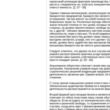
наилучшей аллокации факторов производства, 
расти и, следователь-но, получать конкурентны
ответст-венность. [2, 57 - 59]
Однако главным механизмом, реализующим при
банкротство предприятий. Банкротство являет
устрашения, так как влечет за собой полную п
моральные затра-ты. Различные методы обеспе
значи-тельной степени от тех целей, которых п
стороны, не должно препятствовать свободе з
но, с другой - обязано применить жесткие шт
обязательств, норм и пра-вил. По всей видим
наступления бан-кротства должен также лежат
выгоднее заплатить штраф, оно это сделает. 
велик, должен быть задейство-ван механизм ба
механизма банкротства яв-ляется урегулирова
Следует отметить, что далеко не все случаи н
широко распространена практика ухода предпри-
состоянии само оценить собственную несо-стоя
просто покидает рынок. [2, 59 - 60]
Акционерное общество
отвечает своим иму-ще
контролем. Назначение управля-ющих как дове
стратегических решений владельцев предприят
деятельность организа-ции. Однако вопрос об
спорным.
С тоски зрения повышения уровня ответствен-
обязательные аудиторские провер-ки и предпи
деятельности распространяется на многие фо
Второй формой орга-низации бизнеса являютс
отвечают по обяза-тельствам лишь своим обо
обществ. Если исходить из экономического об
мателя и рыночной свободы, то ограничение от
случаях, когда речь идет о финансировании п
могут быть собраны лишь при участии многих 