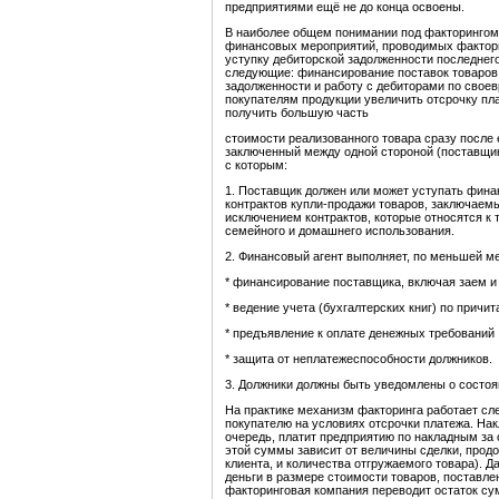
предприятиями ещё не до конца освоены.
В наиболее общем понимании под факторингом
финансовых мероприятий, проводимых фактори
уступку дебиторской задолженности последнег
следующие: финансирование поставок товаров,
задолженности и работу с дебиторами по свое
покупателям продукции увеличить отсрочку пл
получить большую часть
стоимости реализованного товара сразу после 
заключенный между одной стороной (поставщик
с которым:
1. Поставщик должен или может уступать фина
контрактов купли-продажи товаров, заключаем
исключением контрактов, которые относятся к
семейного и домашнего использования.
2. Финансовый агент выполняет, по меньшей м
* финансирование поставщика, включая заем и
* ведение учета (бухгалтерских книг) по при
* предъявление к оплате денежных требований
* защита от неплатежеспособности должников.
3. Должники должны быть уведомлены о состоя
На практике механизм факторинга работает с
покупателю на условиях отсрочки платежа. На
очередь, платит предприятию по накладным за 
этой суммы зависит от величины сделки, продо
клиента, и количества отгружаемого товара). 
деньги в размере стоимости товаров, поставле
факторинговая компания переводит остаток су