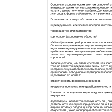
Основным экономическим агентом рыночной э
владеющая одним или несколькими предприяти
услуги с целью получения прибыли. Для класси
ляются два: форма собственности и величина
Если взять за основу собственность, то можно
индивидуальное, или частное предприниматель
товарищество, или партнерство;
корпорация (акционерное общество).
Индивидуальным предпринимательством
наз
Он несет неограниченную имущественную ответ-
недостатки индивидуального предпринимательс
прибылью, может сам производить любые изме
лицом, поэтому владелец платит только подо-х
корпораций.
Товариществом
,
или
партнерством
,
называет
тоже не является юридическим лицом, поэто-м
неограниченную ответственность по всем долга
организовать, объединение партнеров позволяе
недостатков относятся:
ограниченность финансовых ресурсов;
неоднозначное понимание целей деятельности
*сложности определения меры каждого в доход
имущества.
Корпорацией
называется совокупность лиц, о
деятельности как единое юридическое лицо. Пр
акциям, поэтому владельцы кор-пораций назы
обществом.
Доход корпорации облагается нал