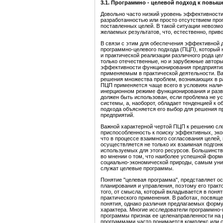
3.1.
Программно - целевой подход к повы
Довольно часто низкий уровень эффективности
разработанностью или просто отсутствием пр
поставленных целей. В такой ситуации невозм
желаемых результатов, что, естественно, прив
В связи с этим для обеспечения эффективной
программно-целевого подхода (ПЦП), который 
и практической реализации различного рода це
только отечественные, но и зарубежные авторы
эффективности функционирования предприятия
применяемым в практической деятельности. В
решения множества проблем, возникающих в р
ПЦП применяется чаще всего в условиях налич
инерционном режиме функционирования и разв
должен быть использован, если проблема не у
системы, а, наоборот, обладает тенденцией к 
подхода объясняется его выбор для решения 
предприятий.
Важной характерной чертой ПЦП к решению сл
приспособленность к поиску эффективных, эко
что в процессе взаимного согласования целей
осуществляется не только их взаимная подгонк
используемых для этого ресурсов. Большинст
во мнении о том, что наиболее успешной форм
социально-экономической природы, самым ун
служат целевые программы.
Понятие "целевая программа", представляет о
планирования и управления, поэтому его тракт
того, от смысла, который вкладывается в понят
практического применения. В работах, посвящ
понятия, однако различия предлагаемых форму
характера. Многие исследователи программно-
программы признак ее целенаправленности на 
программами часто понимается комплекс или с