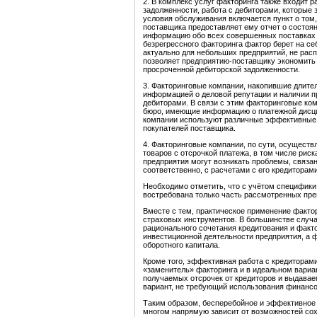
2. В комплекс услуг факторинга также входит 
задолженности, работа с дебиторами, которые 
условия обслуживания включается пункт о том
поставщика предоставляет ему отчет о состоя
информацию обо всех совершенных поставках и 
безрегрессного факторинга фактор берет на себ
актуально для небольших предприятий, не рас
позволяет предприятию-поставщику экономить
просроченной дебиторской задолженности.
3. Факторинговые компании, накопившие длите
информацией о деловой репутации и наличии 
дебиторами. В связи с этим факторинговые ко
бюро, имеющие информацию о платежной дисци
компании используют различные эффективные
покупателей поставщика.
4. Факторинговые компании, по сути, осуществ
товаров с отсрочкой платежа, в том числе риск
предприятия могут возникать проблемы, связан
соответственно, с расчетами с его кредиторами
Необходимо отметить, что с учётом специфики
востребована только часть рассмотренных пр
Вместе с тем, практическое применение факто
страховых инструментов. В большинстве случ
рационального сочетания кредитования и факт
инвестиционной деятельности предприятия, а 
оборотного капитала.
Кроме того, эффективная работа с кредиторам
«заменитель» факторинга и в идеальном вариа
получаемых отсрочек от кредиторов и выдавае
вариант, не требующий использования финансо
Таким образом, бесперебойное и эффективное
многом напрямую зависит от возможностей сох