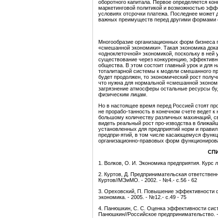
оборотного капитала. Первое определяется ко
маркетинговой политикой и возможностью эффе
условиях отсрочки платежа. Последнее может 
важных преимуществ перед другими формами ф
Многообразие организационных форм бизнеса 
«смешанной экономики». Такая экономика док
«одноклеточной» экономикой, поскольку в ней 
существование через конкуренцию, эффективн
общества. В этом состоит главный урок и для
тоталитарной системы к модели смешанного 
будет продолжен, то экономический рост получ
что нужна для нормальной «смешанной экономи
загрязнение атмосферы остальные ресурсы бу
физическим лицам.
Но в настоящее время перед Россией стоят п
не прорабо-танность в конечном счете ведет 
большому количеству различных махинаций, св
видеть реальный рост про-изводства в ближай
установленных для предприятий норм и правил
предпри-ятий, в том числе касающемуся функ
организационно-правовых форм функционирова
СП
1. Волков, О. И. Экономика предприятия. Курс ле
2. Куртов, Д. Предпринимательская ответстве
Куртов//МЭиМО. - 2002. - №4.- с.56 - 62
3. Ореховский, П. Повышение эффективности 
экономика. - 2005. - №12.- с.49 - 75
4. Панюшкин, С. С. Оценка эффективности сис
Панюшкин//Российское предпринимательство. - 20