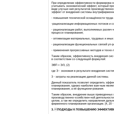
При определении эффективности формирова-н
учитывать экономический эффект, который про
виде улучше-ния результатов производственно
эффект от внедрения системы внутрифирменног
- повышения технической оснащённости труда 
-рационализации информационных потоков и с
- рационализации работ, выполняемых различ-
процессе планирования;
- оптимизации материальных, трудовых и иных 
- рационализации функциональных связей уп-р
- применения прогрессивных методов и техно-л
Таким образом, эффективность внедрения сис
в соответствии со следующей формулой:
ЭВП = Э/3, (2)
где Э - экономия в результате внедрения сис
3 - затраты на реализацию данной системы.
Данный показатель позволит определить эффе
планирования, однако наиболее важ-ным являе
планирования, а её функциони-рования.
Таким образом, внедрение выше приведенных 
производственно-хозяйствен-ной деятельности
целом, а так-же определить направления даль
фирменного планирования организации. [4, 20 - 
3.
ПО
ДХОДЫ К ПОВЫШЕНИЮ ЭФФЕКТИ