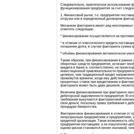
Следовательно, практическое использование 
функционирования предприятия за счет след
1. Финансовый рычаг, т.е. предприятие-постав
отгрузки или в определенный договором фактор
Механизм факторинга имеет ряд неоспоримых п
отметить следующие:
* финансирование осуществляется на протяжен
* в отличие от классического кредита поставщ
погашения долга, в случае факторинга сумма 
* объёмы финансирования автоматически увел
Таким образом, при финансировании в рамках
оборотных средств предприятия, исчезает нео
кредита в банке и, соответственно, не происх
инвестиционной привлекательности предприяти
целевую, чем традиционный кредит направленн
промежуток времени, когда ему действительно
процентных ставок при кредитовании и фактори
факторинге может быть даже дешевле, несмотр
Величина финансирования при факторинге нах
дебиторской задолженности предприятия. В от
требования выкупаются факторинговой компание
свои деньги, поскольку права требования к де
процедуре банкротства.
Факторинговое финансирование в отличие от т
непрозрачным предприятиям и предприятиям, 
кредитной организации. Такая возможность объ
предприятии-поставщике, а на покупателях-деб
оценке рисков становится менее значимой, чем