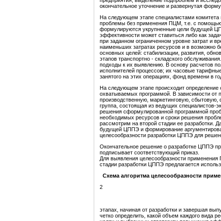
предприятия, выделение подпроблем и исследо
окончательное уточнение и развернутая форм
На следующем этапе специалистами комитета 
проблемы без применения ПЦМ, т.е. с помощью
формулируются укрупненные цели будущей ЦП
эффективности может ставиться либо как зада
при заданном ограниченном уровне затрат и вр
наименьших затратах ресурсов и в возможно б
основных целей: стабилизации, развития, обн
этапов транспортно - складского обслуживания
подходы к их выявлению. В основу расчетов 
исполнителей процессов; их часовые тарифные
занятого на этих операциях, фонд времени в го
На следующем этапе происходит определение 
охватываемых программой. В зависимости от 
производственную, маркетинговую, сбытовую, 
группа, состоящая из ведущих специалистов-э
решения сформулированной программной проб
необходимых ресурсов и сроки решения пробл
рассмотрим на второй стадии ее разработки. 
будущей ЦППЭ и формирование аргументирова
целесообразности разработки ЦППЭ для решен
Окончательное решение о разработке ЦППЭ пр
подписывает соответствующий приказ.
Для выявления целесообразности применения 
стадии разработки ЦППЭ предлагается использ
Схема алгоритма целесообразности прим
2
этапах, начиная от разработки и завершая вып
четко определить, какой объем каждого вида р