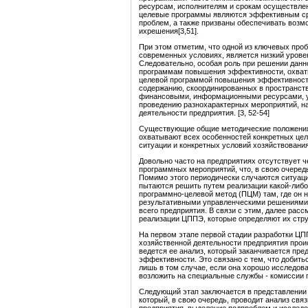
ресурсам, исполнителям и срокам осуществлени
целевые программы являются эффективным ср
проблем, а также призваны обеспечивать возм
ихрешения[3,51].
При этом отметим, что одной из ключевых про
современных условиях, является низкий урове
Следовательно, особая роль при решении дан
программам повышения эффективности, охват
целевой программой повышения эффективност
содержанию, скоординированных в пространст
финансовыми, информационными ресурсами, у
проведению разнохарактерных мероприятий, н
деятельности предприятия. [3, 52-54]
Существующие общие методические положения
охватывают всех особенностей конкретных це
ситуации и конкретных условий хозяйствования
Довольно часто на предприятиях отсутствует ч
программных мероприятий, что, в свою очеред
Помимо этого периодически случаются ситуации
пытаются решить путем реализации какой-либо
программно-целевой метод (ПЦМ) там, где он 
результативными управленческими решениями. 
всего предприятия. В связи с этим, далее рас
реализации ЦППЭ, которые определяют их струк
На первом этапе первой стадии разработки ЦП
хозяйственной деятельности предприятия прои
ведется ее анализ, который заканчивается пр
эффективности. Это связано с тем, что добит
лишь в том случае, если она хорошо исследов
возложить на специальные службы - комиссии 
Следующий этап заключается в представлении
который, в свою очередь, проводит анализ св