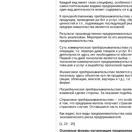
Каждый вид имеет свою специфику, особенности
самостоятельными видами предпринимательской
один вид деятельности может содержать-ся в
д
К
производственному предпринимательству
продукции, проведение ра-бот и услуг, сбор, 
ценностей и т.п., подлежащих последующей реа
предпри-нимательства является основной.
Результат производственно-предпринимательско
быть реализован. Мероприятия по его реализац
предпринимательства.
Суть
коммерческого предпринимательства
с
операции, т.е. перепро-дажа товаров и услуг. 
деятельности здесь нет необходимости обеспе
Первой ста-дией технологии является выбор -- 
технологии коммерческого предпринимательств
това-ров и услуг и выработку прогнозной оцен
Финансовое предпринимательство
является 
поскольку здесь объектом куп-ли-продажи выст
(акции, облигации, векселя, ваучеры и т.д.), т
форме.
Посредническое предпринимательство
прояв
взаимной сделке стороны. За оказание подобн
Страховое предпринимательство
-- это осо
в том, что предприни-матель получает страхов
страхового случая. Оставшаяся часть взносов
Как видно, все виды предпринимательства нап
экономического риска предпринимателя.
[1, 23 - 25]
Основные формы организации предприним