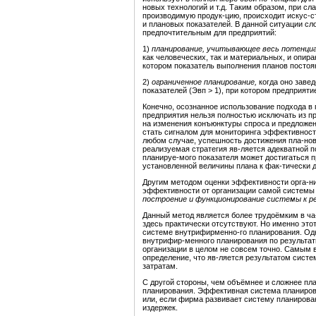
новых технологий и т.д. Таким образом, при сл
производимую продук-цию, происходит искус-с
и
плановых показателей. В данной ситуации
сл
предпочтительным для предприятий:
1)
планирование, учитывающее весь потенци
как человеческих, так и материальных, и опи
котором показатель выполнения планов постоян
2)
ограниченное планирование,
когда оно заве
показателей (Эвп > 1), при котором предприяти
Конечно, осознанное использование подхода в
предприятия нельзя полностью исключать из пра
на изменения конъюнктуры спроса и предложен
стать сигналом для мониторинга эффективност
любом случае, успешность достижения пла-нов
реализуемая стратегия яв-ляется адекватной 
планируе-мого показателя может достигаться 
установленной величины плана к фак-тически 
Другим методом оценки эффективности орга-н
эффективности от организации самой системы 
построение и функционирование системы к р
Данный метод является более трудоёмким в ча-с
здесь практически отсутствуют. Но именно это
системе внутрифирменно-го планирования. Од
внутрифир-менного планирования по результат
организации в целом не совсем точно. Самым
определение, что яв-ляется результатом систе
затратам.
С
другой стороны, чем объёмнее и сложнее пл
планирования. Эффективная система планирова
или, если фирма развивает систему планирова
издержек.