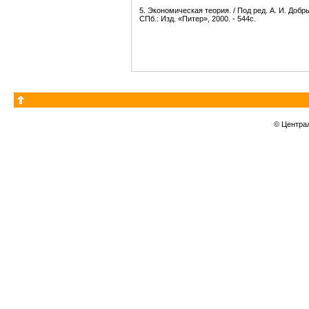
5. Экономическая теория. / Под ред. А. И. Добры
СПб.: Изд. «Питер», 2000. - 544с.
© Центра