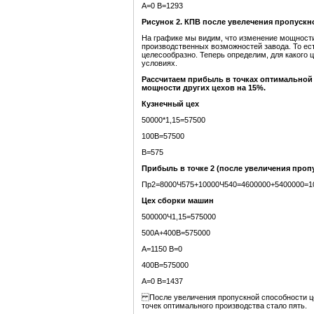
А=0 В=1293
Рисунок 2. КПВ после увелечения пропускн
На графике мы видим, что изменение мощности
производственных возможностей завода. То ес
целесообразно. Теперь определим, для какого 
условиях.
Рассчитаем прибыль в точках оптимально
мощности
других цехов
на 15%.
Кузнечный цех
50000*1,15=57500
100В=57500
В=575
Прибыль в точке 2 (после увеличения проп
Пр2=8000Ч575+10000Ч540=4600000+5400000=10
Цех сборки машин
500000Ч1,15=575000
500А+400В=575000
А=1150 В=0
400В=575000
А=0 В=1437
После увеличения пропускной способности це
точек оптимального производства стало пять.