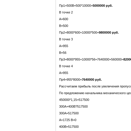
Пр1=500В=500*10000=
5000000 руб.
В точке 2
А=600
В=500
Пр2=8000*600+10000*500=
9800000 руб.
В точке 3
А=955
В=56
Пр3=8000*955+10000*56=7640000+560000=
8200
В точке 4
А=955
Пр4=955*8000=
764
00
00 руб.
Рассчитаем прибыль после увеличения пропус
По предложению начальника механического це
450000*1,15=517500
300А+400В?517500
300А=517500
А=1725 В=0
400В=517500