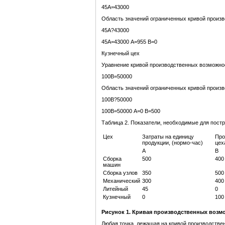
45А=43000
Область значений ограниченных кривой произ
45А?43000
45А=43000 А=955 В=0
Кузнечный цех
Уравнение кривой производственных возможно
100В=50000
Область значений ограниченных кривой произ
100В?50000
100В=50000 А=0 В=500
Таблица 2. Показатели, необходимые для пост
Цех
Затраты на единицу
Про
продукции, (нормо-час)
цех
А
В
Сборка
500
400
машин
Сборка узлов
350
500
Механический
300
400
Литейный
45
0
Кузнечный
0
100
Рисунок 1. Кривая производственных возм
Любая точка, лежащая на кривой производстве