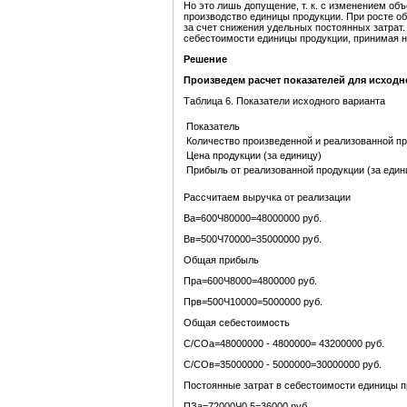
Но это лишь допущение, т. к. с изменением о
производство единицы продукции. При росте о
за счет снижения удельных постоянных затрат
себестоимости единицы продукции, принимая н
Решение
П
роизведем
расчет показателей для исходн
Таблица 6. Показатели исходного варианта
Показатель
Количество произведенной и реализованной п
Цена продукции (за единицу)
Прибыль от реализованной продукции (за един
Рассчитаем выручка от реализации
Вa=600Ч80000=48000000 руб.
Вв=500Ч70000=35000000 руб.
Общая прибыль
Пра=600Ч8000=4800000 руб.
Прв=500Ч10000=5000000 руб.
Общая себестоимость
С/CОа=48000000 - 4800000= 43200000 руб.
С/CОв=35000000 - 5000000=30000000 руб.
Постоянные затрат в себестоимости единицы 
ПЗа=72000Ч0,5=36000 руб.