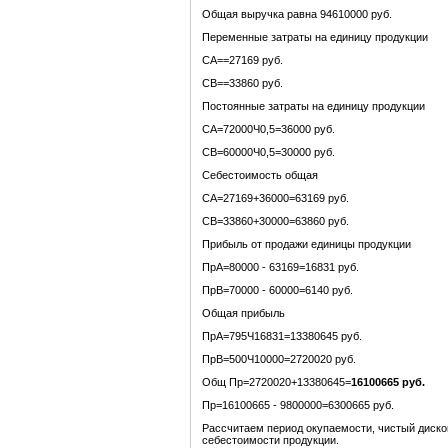
Общая выручка равна 94610000 руб.
Переменные затраты на единицу продукции
СА==27169 руб.
СВ==33860 руб.
Постоянные затраты на единицу продукции
СА=72000Ч0,5=36000 руб.
СВ=60000Ч0,5=30000 руб.
Себестоимость общая
СА=27169+36000=63169 руб.
СВ=33860+30000=63860 руб.
Прибыль от продажи единицы продукции
ПрА=80000 - 63169=16831 руб.
ПрВ=70000 - 60000=6140 руб.
Общая прибыль
ПрА=795Ч16831=13380645 руб.
ПрВ=500Ч10000=2720020 руб.
Общ Пр=2720020+13380645=
16100665
руб.
Пр=16100665 - 9800000=6300665 руб.
Рассчитаем период окупаемости, чистый диско
себестоимости продукции.