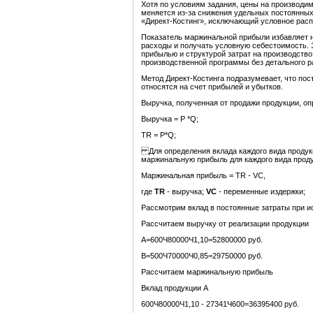
Хотя по условиям задания, цены на производи
меняется из-за снижения удельных постоянных 
«Директ-Костинг», исключающий условное расп
Показатель маржинальной прибыли избавляет 
расходы и получать условную себестоимость. 
прибылью и структурой затрат на производств
производственной программы без детального р
Метод Директ-Костинга подразумевает, что пос
относятся на счет прибылей и убытков.
Выручка, полученная от продажи продукции, о
Выручка = Р *Q;
TR = P*Q;
Для определения вклада каждого вида продук
маржинальную прибыль для каждого вида проду
Маржинальная прибыль = TR - VC,
где
TR
- выручка;
VC
- переменные издержки;
Рассмотрим вклад в постоянные затраты при и
Рассчитаем выручку от реализации продукции
А=600Ч80000Ч1,10=52800000 руб.
В=500Ч70000Ч0,85=29750000 руб.
Рассчитаем маржинальную прибыль
Вклад продукции А
600Ч80000Ч1,10 - 27341Ч600=36395400 руб.