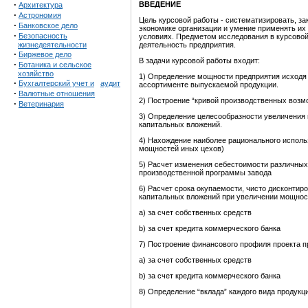
·
ВВЕДЕНИЕ
Архитектура
·
Астрономия
Цель курсовой работы - систематизировать, за
·
Банковское дело
экономике организации и умение применять их
·
Безопасность
условиях. Предметом исследования в курсовой
жизнедеятельности
деятельность предприятия.
·
Биржевое дело
В задачи курсовой работы входит:
·
Ботаника и сельское
хозяйство
1) Определение мощности предприятия исходя 
·
Бухгалтерский учет и
аудит
ассортименте выпускаемой продукции.
·
Валютные отношения
2) Построение “кривой производственных возм
·
Ветеринария
3) Определение целесообразности увеличения 
капитальных вложений.
4) Нахождение наиболее рационального исполь
мощностей иных цехов)
5) Расчет изменения себестоимости различных
производственной программы завода
6) Расчет срока окупаемости, чисто дисконтир
капитальных вложений при увеличении мощност
a) за счет собственных средств
b) за счет кредита коммерческого банка
7) Построение финансового профиля проекта п
a) за счет собственных средств
b) за счет кредита коммерческого банка
8) Определение “вклада” каждого вида продукци