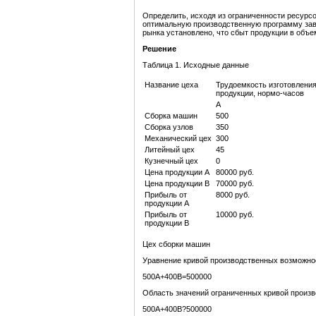
Определить, исходя из ограниченности ресурс
оптимальную производственную программу зав
рынка установлено, что сбыт продукции в объ
Решение
Таблица 1. Исходные данные
Название цеха
Трудоемкость изготовлени
продукции, нормо-часов
А
Сборка машин
500
Сборка узлов
350
Механический цех
300
Литейный цех
45
Кузнечный цех
0
Цена продукции А
80000 руб.
Цена продукции В
70000 руб.
Прибыль от
8000 руб.
продукции А
Прибыль от
10000 руб.
продукции В
Цех сборки машин
Уравнение кривой производственных возможно
500А+400В=500000
Область значений ограниченных кривой произ
500А+400В?500000