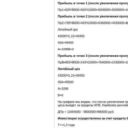
Прибыль в точке 1
(после увеличения проп
Пр1=625Ч8000+500Ч10000=5000000+5000000=10
Прибыль в точке 2 (после увеличения проп
Пр2=795Ч8000+443Ч10000=6360000+4430000=
1
Литейный цех
43000Ч1,15=49450
45А=49450
А=1098В=0
Прибыль в точке 3
(после увеличения проп
Пр
3
=
955Ч8000+243Ч10000=7640000+2430000=10
Литейный цех
43000Ч1,15=49450
45А=49500
А=1098
В=0
На графике мы видим, что после увеличения пр
цеха выйдет за пределы КПВ. Наиболее рента
ДПр = 11664000 - 9800000=990000 руб.
Инвестиции осуществлены за счет кредита б
Т==1,3 года