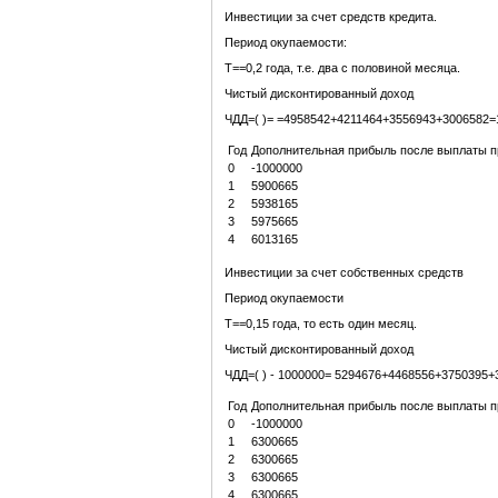
Инвестиции за счет средств кредита.
Период окупаемости:
Т==0,2 года, т.е. два с половиной месяца.
Чистый дисконтированный доход
ЧДД=( )= =4958542+4211464+3556943+3006582=
Год
Дополнительная прибыль после выплаты пр
0
-1000000
1
5900665
2
5938165
3
5975665
4
6013165
Инвестиции за счет собственных средств
Период окупаемости
Т==0,15 года, то есть один месяц.
Чистый дисконтированный доход
ЧДД=( ) - 1000000= 5294676+4468556+3750395+
Год
Дополнительная прибыль после выплаты пр
0
-1000000
1
6300665
2
6300665
3
6300665
4
6300665