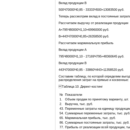
Вклад продукции В
500Ч70000Ч0,85 - 33333Ч500=13083500 руб.
Теперь рассмотрим вклад в постоянные затрат
Рассчитаем выручку от реализации продукции
А=795Ч80000Ч1,10=69960000 руб.
В=443Ч70000Ч0,85=26358500 руб.
Рассчитаем маржинальную прибыль
Вклад продукции А
795Ч80000Ч1,10 - 27169Ч795=48360645 руб.
Вклад продукции В
443Ч70000Ч0,85 - 33860Ч443=11358520 руб.
Составим таблицу, по которой определим выгод
распределения затрат на прямые и косвенные:
Таблица 10. Директ-костинг
№
Показатели
1.
Объем продаж по принятому варианту, шт.
2.
Выручка, тыс. руб.
43.
Переменные затраты на единицу продукции,
54.
Суммарные переменные затраты, тыс. руб
65.
Маржинальная прибыль, тыс. руб.
86.
Суммарные постоянные затраты, тыс. руб.
77.
Прибыль от реализации всей продукции, ты