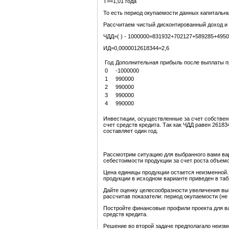
Т==1,01 года
То есть период окупаемости данных капитальны
Рассчитаем чистый дисконтированный доход и 
ЧДД=( ) - 1000000=831932+702127+589285+4950
ИД=0,0000012618344=2,6
Год
Дополнительная прибыль после выплаты пр
0
-1000000
1
990000
2
990000
3
990000
4
990000
Инвестиции, осуществленные за счет собствен
счет средств кредита. Так как ЧДД равен 26183
составляет один год.
Рассмотрим ситуацию для выбранного вами вар
себестоимости продукции за счет роста объем
Цена единицы продукции остается неизменной.
продукции в исходном варианте приведен в таб
Дайте оценку целесообразности увеличения выпу
рассчитав показатели: период окупаемости (не
Постройте финансовые профили проекта для в
средств кредита.
Решение во второй задаче предполагало неизме