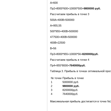
А=600
Пр2=8000*600+10000*500=
9800000 руб.
Рассчитаем прибыль в точке 3
500А+400В=500000
А=955,55
500*955+400В=500000
477500+400В=500000
400В=22500
В=56
Пр3=8000*955+10000*56=
8200000
руб.
Рассчитаем прибыль в точке 4
Пр4=955*8000=
764
00
00
руб.
Таблица 3. Прибыль в точках оптимальной пр
№ точки
Прибыль в точке
1
5000000 руб.
2
9800000 руб.
3
8200000руб.
4
7640000руб.
Максимальная прибыль достигается в точке №