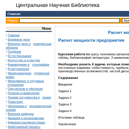
Центральная Научная Библиотека
Главная
Поиск:
Меню
Расчет м
·
Главная
·
Биржевое дело
Расчет мощности предприятия
·
Военное дело и
гражданская
оборона
·
Геодезия
Курсовая работа по
курсу экономика организ
·
Естествознание
таблиц. Библиография
литературы:
3
наименова
·
Искусство и культура
·
Необходимо решить 4 задачи, которые помо
Краеведение и
этнография
постоянные издержки, себестоимость, прибыль
·
Культурология
производственных возможностей, чистый дискон
·
Международное
публичное
право
Содержание
·
Менеджмент и трудовые
Введение
отношения
·
Оккультизм и уфология
Задача 1
·
Религия и мифология
·
Теория государства и
права
Задача 2
·
Транспорт
Задача 3
·
Экономика и
экономическая
теория
Задача 4
·
Военная кафедра
·
Итоговая таблица
Авиация и космонавтика
·
Административное право
Заключение
·
Арбитражный процесс