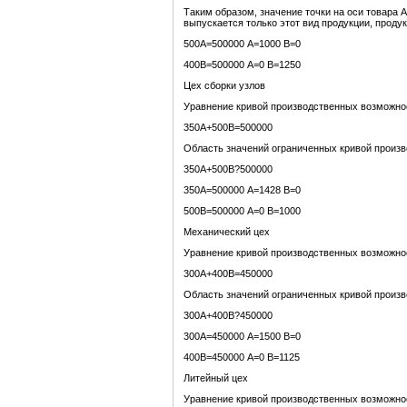
Таким образом, значение точки на оси товара 
выпускается только этот вид продукции, продукц
500А=500000 А=1000 В=0
400В=500000 А=0 В=1250
Цех сборки узлов
Уравнение кривой производственных возможно
350А+500В=500000
Область значений ограниченных кривой произ
350А+500В?500000
350А=500000 А=1428 В=0
500В=500000 А=0 В=1000
Механический цех
Уравнение кривой производственных возможно
300А+400В=450000
Область значений ограниченных кривой произ
300А+400В?450000
300А=450000 А=1500 В=0
400В=450000 А=0 В=1125
Литейный цех
Уравнение кривой производственных возможно