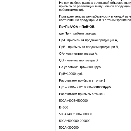
Но при выборе разных сочетаний объемов выпу
прибыль от реализации выпущенной продукции б
себестоимости).
Проведем анализ рентабельности в каждой из ч
соотношение продукции А и В с точки зрения п
Пр=Пр
А
*
Q
А
+ Пр
В
*
Q
В
,
где Пр - прибыль завода,
ПрА- прибыль от продажи продукции А,
ПрВ - прибыль от продажи продукции В,
QА- количество товара А,
QВ - количество товара В
По условию: ПрА= 8000 руб.
ПрВ=10000 руб.
Рассчитаем прибыль в точке 1
Пр1=500В=500*10000=
5000000
руб.
Рассчитаем прибыль в точке 2
500А+400В=500000
В=500
500А+400*500=500000
500А=500000-200000
500А=300000