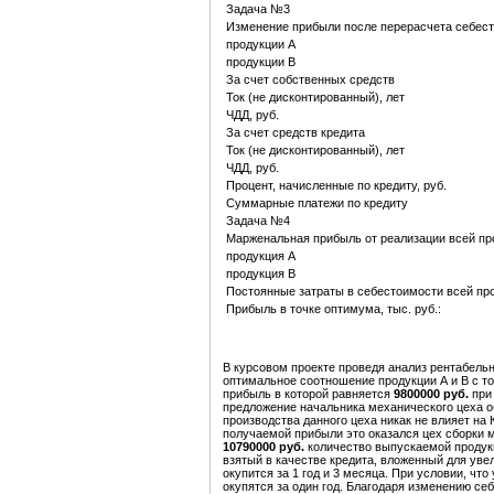
Задача №3
Изменение прибыли после перерасчета себест
продукции А
продукции В
За счет собственных средств
Ток (не дисконтированный), лет
ЧДД, руб.
За счет средств кредита
Ток (не дисконтированный), лет
ЧДД, руб.
Процент, начисленные по кредиту, руб.
Суммарные платежи по кредиту
Задача №4
Марженальная прибыль от реализации всей про
продукция А
продукция В
Постоянные затраты в себестоимости всей про
Прибыль в точке оптимума, тыс. руб.:
В курсовом проекте проведя анализ рентабельно
оптимальное соотношение продукции А и В с т
прибыль в которой равняется
9800000 руб.
при
предложение начальника механического цеха о
производства данного цеха никак не влияет на
получаемой прибыли это оказался цех сборки
10790000 руб.
количество выпускаемой проду
взятый в качестве кредита, вложенный для уве
окупится за 1 год и 3 месяца. При условии, чт
окупятся за один год. Благодаря изменению с