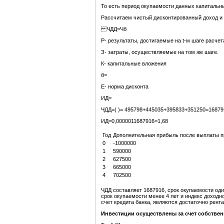
То есть период окупаемости данных капитальны
Рассчитаем чистый дисконтированный доход и 
ЧДД=Чб
Р- результаты, достигаемые на t-м шаге расчет
З- затраты, осуществляемые на том же шаге.
К- капитальные вложения
б=
Е- норма дисконта
ИД=
ЧДД=( )= 495798+445035+395833+351250=16879
ИД=0,0000011687916=1,68
Год
Дополнительная прибыль после выплаты пр
0
-1000000
1
590000
2
627500
3
665000
4
702500
ЧДД составляет 1687916, срок окупаемости один
срок окупаемости менее 4 лет и индекс доходно
счет кредита банка, являются достаточно рент
Инвестиции осуществлены за счет собствен