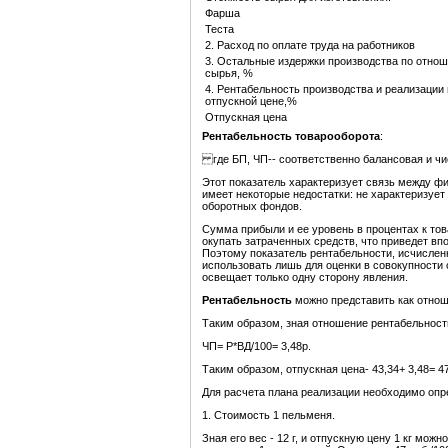
Фарша
Теста
2. Расход по оплате труда на работников
3. Остальные издержки производства по отно
сырья, %
4. Рентабельность производства и реализации
отпускной цене,%
Отпускная цена
Рентабельность
товарооборота
:
где БП, ЧП-- соответственно балансовая и чис
Этот показатель характеризует связь между ф
имеет некоторые недостатки: не характеризуе
оборотных фондов.
Сумма прибыли и ее уровень в процентах к тов
окупать затраченных средств, что приведет в
Поэтому показатель рентабельности, исчислен
использовать лишь для оценки в совокупности 
освещает только одну сторону явления.
Рентабельность
можно представить как отнош
Таким образом, зная отношение рентабельности
ЧП= Р*ВД/100= 3,48р.
Таким образом, отпускная цена- 43,34+ 3,48= 4
Для расчета плана реализации необходимо опр
1. Стоимость 1 пельменя.
Зная его вес - 12 г, и отпускную цену 1 кг мо