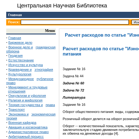
Центральная Научная Библиотека
Главная
Поиск:
Меню
Расчет расходов по статье "Из
·
Главная
·
Биржевое дело
·
Военное дело и
гражданская
Расчет расходов по статье "Изн
оборона
питания
·
Геодезия
·
Естествознание
·
Искусство и культура
·
Задание №
16
Краеведение и
этнография
·
Культурология
Задача № 44
·
Международное
публичное
право
Задача № 60
·
Менеджмент и трудовые
Задача № 72
отношения
·
Оккультизм и уфология
Литература
·
Религия и мифология
·
Задание №
16
Теория государства и
права
·
Транспорт
Оборот общественного питания: виды, содержан
·
Экономика и
экономическая
теория
Розничный оборот делится на оборот розничной
·
Военная кафедра
Оборот -- количественный показатель, характ
·
Авиация и космонавтика
заключительную стадию движения потребитель
·
Административное право
их обмена на денежные доходы [4].
·
Арбитражный процесс