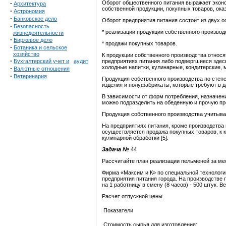
·
Оборот общественного питания выражает экон
Архитектура
собственной продукции, покупных товаров, оказ
·
Астрономия
·
Банковское дело
Оборот предприятия питания состоит из двух о
·
Безопасность
* реализации продукции собственного производ
жизнедеятельности
·
Биржевое дело
* продажи покупных товаров.
·
Ботаника и сельское
хозяйство
К продукции собственного производства относ
·
Бухгалтерский учет и
аудит
предприятиях питания либо подвергшиеся здесь
холодные напитки, кулинарные, кондитерские, 
·
Валютные отношения
·
Ветеринария
Продукция собственного производства по степе
изделия и полуфабрикаты, которые требуют в 
В зависимости от форм потребления, назначен
можно подразделить на обеденную и прочую про
Продукция собственного производства учитыва
На предприятиях питания, кроме производства 
осуществляется продажа покупных товаров, к 
кулинарной обработки [5].
Задача №
44
Рассчитайте план реализации пельменей за ме
Фирма «Максим и К» по специальной технолог
предприятия питания города. На производстве 
на 1 работницу в смену (8 часов) - 500 штук. В
Расчет отпускной цены.
Показатели
Стоимость сырья для изготовления: