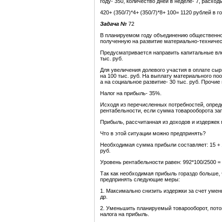
году- 350, количество дней в неделе- 7, расход
420+ (350/7)*4+ (350/7)*8+ 100= 1120 рублей в го
Задача №
72
В планируемом году объединению общественног
полученную на развитие материально-техническ
Предусматривается направить капитальные вло
тыс. руб.
Для увеличения долевого участия в оплате сы
на 100 тыс. руб. На выплату материального поо
а на социальное развитие- 30 тыс. руб. Прочие
Налог на прибыль- 35%.
Исходя из перечисленных потребностей, опред
рентабельности, если сумма товарооборота зап
Прибыль, рассчитанная из доходов и издержек 
Что в этой ситуации можно предпринять?
Необходимая сумма прибыли составляет: 15 + 100 
руб.
Уровень рентабельности равен: 992*100/2500 =
Так как необходимая прибыль гораздо больше,
предпринять следующие меры:
1. Максимально снизить издержки за счет уме
др.
2. Уменьшить планируемый товарооборот, потом
налога на прибыль.