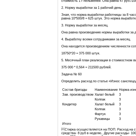
стоимость 1 г пельменей. Она равна 47 руб./1000
2. Норму выработки за 1 рабочий день.
Зная, что норма выработки работницы за 8 час
равна 10*500/8 = 625 штук. Это норма выработк
3. Норму выработки за месяц.
Она равна произведению нормы выработки за де
4. Выработку всеми сотрудниками за месяц.
Она находится произведением численности сот
18750*20 = 375 000 штук.
5. Месячный план реализации в стоимостном в
375 000 * 0,564 = 211500 рублей.
Задача №
60
Определить расход по статье «Износ санспецо
Состав бригады
Наименование
Норма изн
Зав. производством
Халат белый
3
Колпак
3
Кондитер
Халат белый
3
Колпак
3
Фартук
3
Рукавицы
3
Итого
Стирка осуществляется на ПОП. Расход на сти
средства- 8 руб в неделю.. Другие расходы- 10