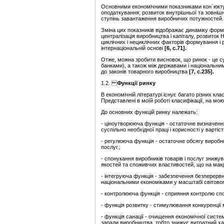
Основними економічними показниками кон`юктури є
оподаткування; розвиток внутрішньої та зовнішн
ступінь завантаження виробничих потужностей.
Зміна цих показників відображає динаміку форм
централізація виробництва і капіталу, розвиток Н
циклічних і нециклічних факторів формування і
інтернаціональній основі
[
6
, с.71].
Отже, можна зробити висновок, що ринок - це 
банками), а також між державами і національним
до законів товарного виробництва
[
7
, с.235].
1.2.
Функції ринку
В економічній літературі існує багато різних кл
Представлені в моїй роботі класифікації, на мо
До основних функцій ринку належать:
- ціноутворююча функція - остаточне визначення в
суспільно необхідної праці і корисності у вартіст
- регулююча функція - остаточне обсягу виробни
послуг.;
- спонукання виробників товарів і послуг знижув
якостей та споживчих властивостей, що на макр
- інтегруюча функція - забезпечення безперервно
національними економіками у масштабі світового
- контролююча функція - сприяння контролю сп
- функція розвитку - стимулювання конкуренції 
- функція санації - очищення економічної сист
заради виробництва, тобто знижує витратний ха