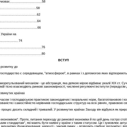
..................................58
..................................58
......................................62
.....................................64
..........................................66
і України на
.................... 74
................................................76
.........................................80
ВСТУП
 розвитку до
осподарство є середовищем, "атмосферою", в рамках і з допомогою яких відтворюються
морегульований механізм - це абстракція, яка деякою мірою відбиває реалії XIX ст. Су
й тісно взаємодіють ринкові закономірності, численні регулюючі інститути (передусім д
озвинутих країнах
асом і господарською практикою законодавчих і моральних норм, багатоплановою і к
ованістю і самостійністю керівників господарських структур на всіх рівнях, правовою 
 процес досить складний і тривалий. У розвинутих країнах Заходу він відбувся як прир
 економікою”. Проте, питання переходу до ринкової економіки й по цей день гостро сто
ьким стандартам”, які мають бути наявні у країни з таким статусом. Це і зумовлює акту
, механізму функціонування, нарешті - законів ринку, - дозволить глибше зрозуміти і, в