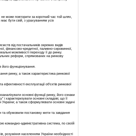
 не може повторити за короткий час той шлях,
має бути свій, з урахуванням усіх
ємств від постачальників окремих видів
ної, фінансово-кредитної, паливно-сировинної,
еальні можливості переходу її до ринку.
кальних реформ, спрямованих на ринкову
в його функціонування.
ання ринку, а також характеристика ринкової
та ефективності експлуатації об'єктів ринкової
роаналізувати основні функції ринку, його ознаки
” і характеризувати основні складові, що її
и України; а також сформулювати основні задачі
ти та обумовили постановку мети та завдання
кою командно-адміністративна система, по своїй
ів, розуміння населенням України необхідності