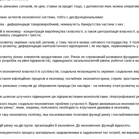
ких ринкових сигналів, як ціни, ставки за кредит тощо, з допомогою яких можна операти
ремих аспектів економічної системи, тобто є дисфункціональними:
ва - диференціація товаровиробників, неминучість банкрутства частини з них ;
 в економіці - концентрація виробництва і власності, а також централізація власності,
лежать синдикати і трести;
 розвитку окремих галузей, регіонів, у тому числі в межах світового господарства. У по
 розвитку, диференціацію капіталістичного відтворення і, як наслідок, нерівномірність у
 розвитку різних елементів продуктивних сил. Ринок не спроможний розвивати фундамент
розробок на рівні підприємств), підвищувати загальноосвітній рівень робочої сили в м
іл економічної власності в суспільстві, соціальна незахищеність окремих соціальних ве
стання інфляційних процесів в економіці, поглиблює економічні кризи, сприяє зростанню 
шніх ринкових стимулів до збереження природи (як наслідок - на певному етапі розвитку 
в шляхом штучного підвищення цін підприємствами-монополістами, гіпертрофованої рек
гато інших соціально-економічних проблем сучасності. Відомі американські економісти 
ко ринку”, яким, зокрема, пояснюють необхідність втручання держави в економіку.
и таку економічну політику, яка посилюватиме позитивні функції ринку і послаблювати
ій ринку на дві групи: організаційні й економічні. До економічних функцій відносять:
конкурентного процесу матеріально зацікавленими в задоволенні тих потреб, які виража