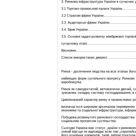
3.
Ринкова інфраструктура України в сучасних умовах....
3.1 Торгово-промислові палати України........................
3.2 Страхові фірми України.........................................
3.3. Аудиторські фірми України....................................
3.4. Біржі України.......................................................
3.5. Основні задачі розвитку міжбіржової торгівл
сучасному етапі.......................................................
Висновки...................................................................
Список використаних джерел........................................
Ринок - досягнення людства на всіх етапах його
найвищих форм суспільного прогресу. Ринкове г
виробництва.
Ринок як самодостатній, автоматично діючий, са
зумовлює складну систему господарювання, в які
Цивілізований характер ринку в промислових р
визначається широким арсеналом перевірених ч
економіки та соціальної інфраструктури, інформ
Побудова розвинутого ринкового господарства -
соціальним прогресом суспільства.
Сьогодні Україна має статус „країни з ринковою
повній мірі ще не відповідає всім тим „європейс
його основних елементів, типів, інфраструктури