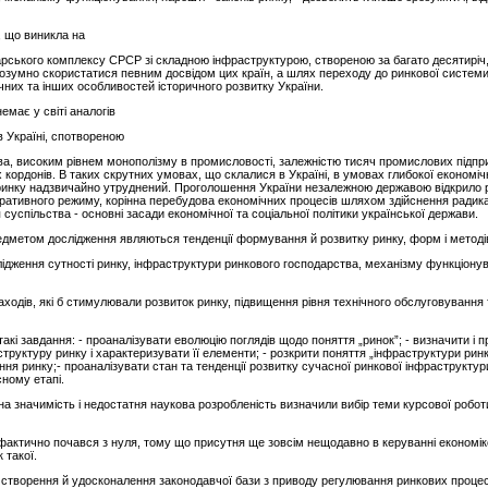
, що виникла на
рського комплексу СРСР зі складною інфраструктурою, створеною за багато десятиріч,
озумно скористатися певним досвідом цих країн, а шлях переходу до ринкової системи 
чних та інших особливостей історичного розвитку України.
емає у світі аналогів
в Україні, спотвореною
а, високим рівнем монополізму в промисловості, залежністю тисяч промислових підпри
кордонів. В таких скрутних умовах, що склалися в Україні, в умовах глибокої економіч
о ринку надзвичайно утруднений. Проголошення України незалежною державою відкрило р
тративного режиму, корінна перебудова економічних процесів шляхом здійснення ради
успільства - основні засади економічної та соціальної політики української держави.
едметом дослідження являються тенденції формування й розвитку ринку, форм і методі
лідження сутності ринку, інфраструктури ринкового господарства, механізму функціонув
заходів, які б стимулювали розвиток ринку, підвищення рівня технічного обслуговування 
такі завдання: - проаналізувати еволюцію поглядів щодо поняття „ринок”; - визначити і п
труктуру ринку і характеризувати її елементи; - розкрити поняття „інфраструктури ринку
ня ринку;- проаналізувати стан та тенденції розвитку сучасної ринкової інфраструктур
сному етапі.
на значимість і недостатня наукова розробленість визначили вибір теми курсової робо
 фактично почався з нуля, тому що присутня ще зовсім нещодавно в керуванні економі
 такої.
 створення й удосконалення законодавчої бази з приводу регулювання ринкових процес