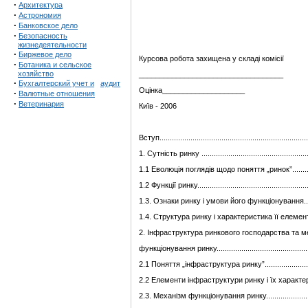
·
Архитектура
·
Астрономия
·
Банковское дело
·
Безопасность
жизнедеятельности
·
Биржевое дело
Курсова робота захищена у складі комісії
·
Ботаника и сельское
хозяйство
___________________________________
·
Бухгалтерский учет и
аудит
Оцінка____________________
·
Валютные отношения
·
Ветеринария
Київ - 2006
Вступ.........................................................................
1.
Сутність ринку
...................................................
1.1
Еволюція поглядів щодо поняття „ринок”..................
1.2
Функції ринку........................................................
1.3. Ознаки ринку і умови його функціонування.............
1.4. Структура ринку і характеристика її елементів........
2.
Інфраструктура ринкового господарства та м
функціонування ринку............................................... 
2.1
Поняття „інфраструктура ринку”.............................
2.2
Елементи інфраструктури ринку і їх характеристика.
2.3. Механізм функціонування ринку.............................