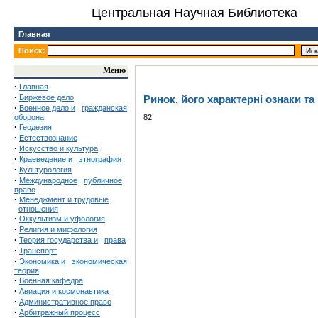
Центральная Научная Библиотека
Главная
Поиск:
Меню
·
Главная
·
Биржевое дело
Ринок, його характерні ознаки та
·
Военное дело и
гражданская
оборона
82
·
Геодезия
·
Естествознание
·
Искусство и культура
·
Краеведение и
этнография
·
Культурология
·
Международное
публичное
право
·
Менеджмент и трудовые
отношения
·
Оккультизм и уфология
·
Религия и мифология
·
Теория государства и
права
·
Транспорт
·
Экономика и
экономическая
теория
·
Военная кафедра
·
Авиация и космонавтика
·
Административное право
·
Арбитражный процесс