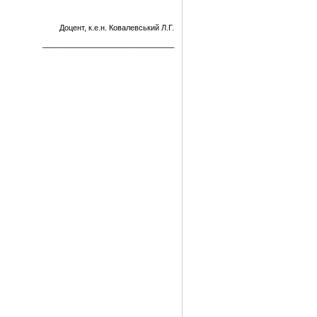
Доцент, к.е.н. Ковалевський Л.Г.
_______________________________