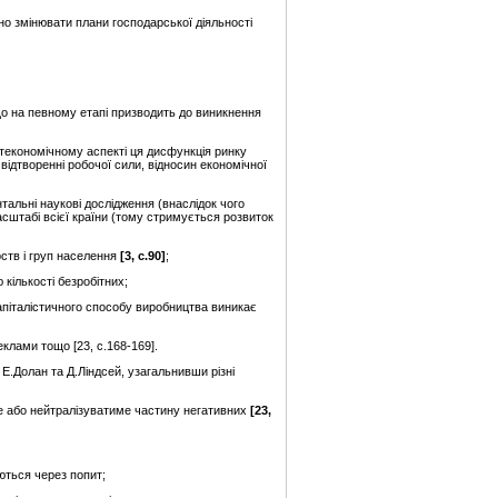
вно змінювати плани господарської діяльності
 що на певному етапі призводить до виникнення
літекономічному аспекті ця дисфункція ринку
 відтворенні робочої сили, відносин економічної
альні наукові дослідження (внаслідок чого
асштабі всієї країни (тому стримується розвиток
рств і груп населення
[3, с.90]
;
кількості безробітних;
капіталістичного способу виробництва виникає
лами тощо [23, с.168-169].
Е.Долан та Д.Ліндсей, узагальнивши різні
ме або нейтралізуватиме частину негативних
[
23
,
ються через попит;