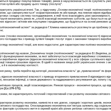
ться продавці і покупці певних товарів), ринок в науці визначається як сукупність умов
етою купівлі або продажу цього товару (послуги)”.
рактують українські вчені. Так, у підручнику „Основи економічної теорії: політекономі
ізм, що саморегулюється” охарактеризоване як абстракція, яка певною мірою відображає
уговує складну систему господарювання, в якій тісно взаємодіють різні закономірності
руня визначають ринок як „спосіб взаємодії економічних суб'єктів, що базується на цінов
их відносин і зв'язків між покупцями і продавцями, що будуються на основі ринкових ці
політекономічний аспект” за редакцією Г.Климка намагаються розглянути цю проблему (
нє.
их (техніко-економічних, організаційно-економічних та економічної власності) відносин 
го господарства з приводу купівлі товарів і послуг згідно з законами товарного виробн
ляду економічної теорії, але воно недостатнє для характеристики політико-економічног
олітекономії під назвою „Економічна теорія (політекономія)” за редакцією В.І.Видяпіна,
ії і функціонування економіки, за якої забезпечується взаємодія виробника і споживача
 виробничих відносин (відносин економічної власності) у всіх сферах суспільного від
ації товарно-грошових відносин. В одній із названих вище робіт українських вчених з а
 а й в економічному контексті.
я ринку, треба перейти від категорії „економічна власність” до „привласнення” як форм
ть відносин економічної власності з приводу вторинного привласнення й відповідного від
и), механізм інфляції, а також державного та наддержавного регулювання цін, попиту і п
нітніших процесів, акцій і взаємовідносин. Ринкові процеси - економічні процеси, що в
ура
[
2,
с.170-171]
.
зники, які характеризують поточний і перспективний стан розвитку економіки світового 
актером розвитку економіки, наявністю в них довгих, середніх і коротких циклів, економ
світового господарства. Опосередковано економічна кон`юктура залежить від соціальних
их факторів суспільного життя в окремій країні або різних регіонах світового господарств