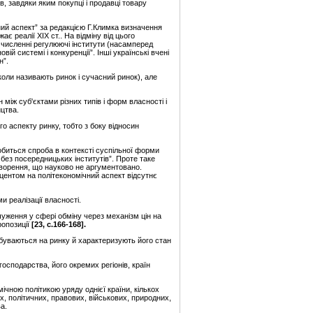
, завдяки яким покупці і продавці товару
чний аспект” за редакцією Г.Климка визначення
 реалії ХІХ ст.. На відміну від цього
, численні регулюючі інститути (насамперед
ій системі і конкуренції”. Інші українські вчені
н”.
коли називають ринок і сучасний ринок), але
між суб'єктами різних типів і форм власності і
ицтва.
о аспекту ринку, тобто з боку відносин
 робиться спроба в контексті суспільної форми
 без посередницьких інститутів”. Проте таке
творення, що науково не аргументовано.
кцентом на політекономічний аспект відсутнє
и реалізації власності.
чуження у сфері обміну через механізм цін на
ропозиції
[
23
, с.166-168]
.
ідбуваються на ринку й характеризують його стан
господарства, його окремих регіонів, країн
ічною політикою уряду однієї країни, кількох
, політичних, правових, військових, природних,
а.