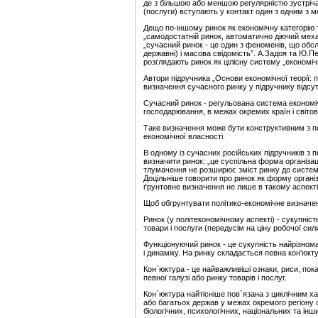
де з більшою або меншою регулярністю зустрічаю
(послуги) вступають у контакт один з одним з м
Дещо по-іншому ринок як економічну категорію т
„самодостатній ринок, автоматично діючий механ
„сучасний ринок - це один з феноменів, що обсл
державні) і масова свідомість”. А.Задоя та Ю.Пет
розглядають ринок як цілісну систему „економічн
Автори підручника „Основи економічної теорії: 
визначення сучасного ринку у підручнику відсут
Сучасний ринок - регульована система економічн
господарювання, в межах окремих країн і світово
Таке визначення може бути конструктивним з пог
економічної власності.
В одному із сучасних російських підручників з п
визначити ринок: „це суспільна форма організац
тлумачення не розширює зміст ринку до системи
Доцільніше говорити про ринок як форму організ
ґрунтовне визначення не лише в такому аспекті,
Щоб обгрунтувати політико-економічне визначенн
Ринок (у політекономічному аспекті) - сукупніс
товари і послуги (передусім на ціну робочої сил
Функціонуючий ринок - це сукупність найрізнома
і динаміку. На ринку складається певна кон'юкт
Кон`юктура - це найважливіші ознаки, риси, пока
певної галузі або ринку товарів і послуг.
Кон`юктура найтісніше пов`язана з циклічним хар
або багатьох держав у межах окремого регіону 
біологічних, психологічних, національних та інш