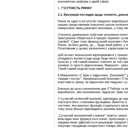
економічних реформ у даній сфері.
1.
СУТНІСТЬ РИНКУ
1.1. Еволюція поглядів щодо поняття „рино
Ринок як один із інститутів товарного виробниц
працях представників класичної школи політичної
поверхових явищ ринкової економіки, а тому ві
Спочатку домінувало побутове розуміння поняття
трактування збереглося в працях окремих сучасн
торгівлі”. Саме тому французький економіст Ант
Ринок, на його думку, це „...будь-який район, у 
Позитивним у цьому визначенні є характеристика
Цей аспект визначення відтворювався у працях за
укладають великі угоди щодо будь-якого товару
пунктах у той самий момент платити за той сами
називає їх просто відносинами, Маршалл - ціль
Такий самий недолік властивий трактуванню рин
К.Макконнелл і С.Брю у підручнику „Економікс” 
товарів і послуг”. Американський економіст П.Х
властивість ринку, як відносини між людьми і сут
Близьке до цього визначення дав Л.Тейлор та ін
виробничих, або економічних, відносин. Крім то
У сучасній політичній економії, відповідно до п
пов'язати його з певними функціями. Виняток із
системи, яка виконує функцію соціального орга
тому вони більше відповідають реаліям минулих
„Сучасний економічний словник” трактує ринок як 
внаслідок яких формується попит, пропозиція і 
завдяки яким здійснюється реалізація товарної п
покупців і продавців конкретного товару або пос