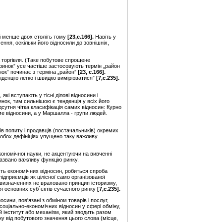
ні менше двох століть тому
[
23
,
с.166]
.
Навіть у
ення, оскільки його відносили до зовнішніх,
а торгівля. (Таке побутове спрощене
„ринок” усе частіше застосовують термін „район
ок” починає з терміна „район”
[
23
, с.166]
.
тенденцію легко і швидко вимірюватися”
[
7,
с.235].
кі вступають у тісні ділові відносини і
ок, тим сильнішою є тенденція у всіх його
відсутня чітка класифікація самих відносин: Курно
е відносини, а у Маршалла - групи людей.
ів попиту і продавців (постачальників) окремих
У обох дефініціях упущено таку важливу
кономічної науки, не акцентуючи на вивченні
 названо важливу функцію ринку.
ість економічних відносин, робиться спроба
ідприємців як цілісної само організованої
 визначеннях не враховано принцип історизму,
я основних суб`єктів сучасного ринку
[
7,
с.235].
сини, пов'язані з обміном товарів і послуг,
 соціально-економічних відносин у сфері обміну,
ий інститут або механізм, який зводить разом
ну від побутового значення цього слова (місце,