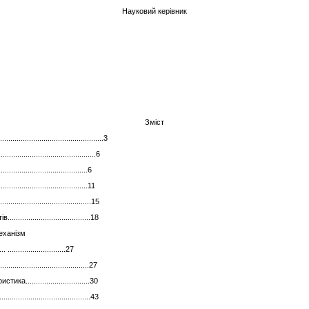
Науковий керівник
Зміст
.................................................3
...............................................6
................................6
........................................11
.................................15
................................18
еханізм
............................27
...................................27
..............................30
...................................43