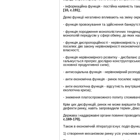
- інформаційна функція - постійна наявність та
[10, с.191]
;.
Деякі функції негативно впливають на зміну ок
- функція провокування та здійснення банкрутст
- функція породження монополістичних тенденцій
монополій передусім у сфері обміну, до яких на
- функція диспропорційності - нерівномірність у
посилює дію закону нерівномірності економічного
власності;
- функція нерівномірного розвитку - дисбаланс
гальмується прогрес дослідно-конструкторських 
основної продуктивної сили);
- антисоціальна функція - нерівномірний розпод
- анти економічна функція - ринок посилює наро
- анти екологічна функція - відсутність внутрі
екологічна криза);
- зниження платоспроможного попиту споживачі
Крім цих дисфункцій, ринок не може вирішити ба
дефекти ринку, навіть запровадили термін „фіас
Держава і наддержавні органи повинні проводит
с.169-170]
.
Також в економічній літературі існує поділ функц
1) створення механізмом ринку усіх учасників 