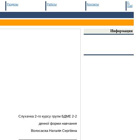
E-
Разделы
Работы
Контакты
mail
Информация
Слухачка 2-го курсу групи БДМЕ 2-2
денної форми навчання
Волосаєва Наталія Сергіївна
_______________________________