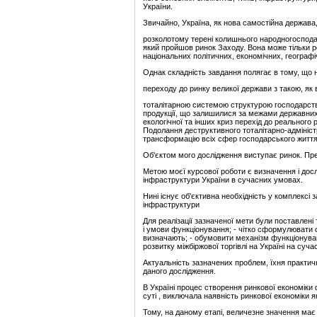
України.
Звичайно, Україна, як нова самостійна держава
розколотому терені колишнього народногоспода
який пройшов ринок Заходу. Вона може тільки р
національних політичних, економічних, географі
Однак складність завдання полягає в тому, що н
переходу до ринку великої держави з такою, як 
тоталітарною системою структурою господарств
продукції, що залишилися за межами державних 
екологічної та інших криз перехід до реальног
Подолання деструктивного тоталітарно-адмініс
трансформацію всіх сфер господарського життя с
Об'єктом мого дослідження виступає ринок. Пр
Метою моєї курсової роботи є визначення і дос
інфраструктури України в сучасних умовах.
Нині існує об'єктивна необхідність у комплексі 
інфраструктури
Для реалізації зазначеної мети були поставлені 
і умови функціонування; - чітко сформулювати с
визначають; - обумовити механізм функціонуван
розвитку міжбіржової торгівлі на Україні на суча
Актуальність зазначених проблем, їхня практич
даного дослідження.
В Україні процес створення ринкової економіки
суті , виключала наявність ринкової економіки як
Тому, на даному етапі, величезне значення має