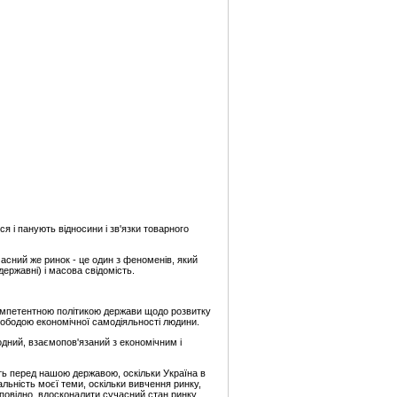
 і панують відносини і зв'язки товарного
часний же ринок - це один з феноменів, який
ержавні) і масова свідомість.
омпетентною політикою держави щодо розвитку
свободою економічної самодіяльності людини.
одний, взаємопов'язаний з економічним і
їть перед нашою державою, оскільки Україна в
альність моєї теми, оскільки вивчення ринку,
ідповідно, вдосконалити сучасний стан ринку