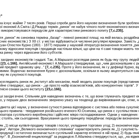
к”
тва існує майже 7 тисяч років. Перші спроби дати його наукове визначення були зробле
 економії А.Сміта і Д.Рікардо термін „ринок” не набув чіткого політ-економічного визнач
н використовувався передусім для характеристики ринкового попиту
[
7,
с.235].
 „ринок” як синоніма терміна „базар” - певної ринкової площі, на якій велась роздрібн
их економістів.) З ХІІ ст. у містах відбуваються численні регулярні ярмарки. Замість 
уан-Огюстен Курно (1801 - 1877) першим у науковій літературі визначення поняття „рин
якому відносини покупців і продавців настільки вільні, що ціни на ті самі товари мають 
 ринку через відносини його суб'єктів.
хідних економістів і надалі. Так, А.Маршалл розглядав ринок як будь-яку групу людей, я
[
2
3
, с.166]
.
Англійський економіст А.Маршалл стверджував, що „чим досконалішим є рин
й предмет однакову ціну...”
[
7
, с.235].
Проте у його визначенні, як і у дефініції Курно, 
овими. Водночас визначення Курно є досконалішим, оскільки в ньому акцентуються сам
ку як сукупності покупців.
розглядають ринок як „інститут або механізм, який зводить разом покупців (представник
ейне стверджує, що ринок - „це просто набір взаємозв'язків, або конкурентних торгів”. 
нісні ознаки цього інституту
[
23
,
с.166]
.
ші західні вчені. Спільним для наведених визначень є те, що вони тлумачать предмет е
го, у перших двох визначеннях звернено увагу на тенденції до вирівнювання цін, отже,
редмета цієї науки, у визначенні сутності ринка відповідною є система або певна сукупн
 цього правила - твердження російського вченого Ю.Осипова, що ринок є суспільством п
нізатора суспільного виробництва і здійснює мікро господарювання. Однак у наведених
 століть, ніж сьогоденню. Врахування цього принципу передбачає передусім визначенн
„1) місце купівлі-продажу товарів і послуг, укладання торгових угод; 2) економічні відно
ціна”. Автори „Великого економічного словника” характеризують ринок як „1) сукупність
родукції і остаточно визначається суспільний характер втіленої в ній праці; 2) будь-як
луг”. В „Економічній енциклопедії” за редакцією Л.Абалкіна стверджується, що, „на відмі