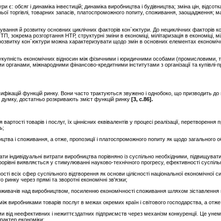
: обсяг і динаміка інвестицій; динаміка виробництва і будівництва; зміна цін, відсотка,
ьої торгівлі, товарних запасів, платоспроможного попиту, споживання, заощадження; ма
ування й розвитку основних циклічних факторів кон`юктури. До нециклічних факторів к
ТП, зокрема розгортання НТР, структурні зміни в економіці, мілітаризація в економіці, мілі
 розвитку кон`юктури можна характеризувати щодо змін в основних елементах економічн
сукупність економічних відносин між фізичними і юридичними особами (промисловими, 
и органами, міжнародними фінансово-кредитними інститутами з організації та купівлі-пр
асифікацій функцій ринку. Вони часто трактуються звужено і однобоко, що призводить до
ю думку, достатньо розкривають зміст функцій ринку
[3, с.86].
артості товарів і послуг, їх ціннісних еквівалентів у процесі реалізації, перетворення п
ь;
цтва і споживання, а отже, пропозиції і платоспроможного попиту як щодо загального об
ати індивідуальні витрати виробництва порівняно із суспільно необхідними, підвищувати с
орівні виявляється у стимулюванні науково-технічного прогресу, ефективності суспіл
сті всіх сфер суспільного відтворення як основи цілісності національної економічної си
 ринку через прямі та зворотні економічні зв'язки;
оживачів над виробництвом, посиленню економічності споживання шляхом зіставлення г
між виробниками товарів послуг в межах окремих країн і світового господарства, а отж
еми від неефективних і нежиттєздатних підприємств через механізм конкуренції. Це у
рактер економіки;