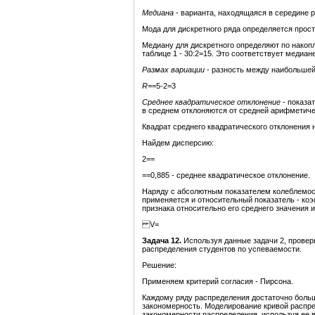
Медиана
- варианта, находящаяся в середине 
Мода для дискретного ряда определяется прост
Медиану для дискретного определяют по накоп
таблице 1 - 30:2=15. Это соответствует медиане
Размах вариации
- разность между наибольше
R
=
=5-2=3
Среднее
квадратическое
отклонение
- показа
в среднем отклоняются от средней арифметиче
Квадрат среднего квадратического отклонения
Найдем дисперсию:
2==
==0,885 - среднее квадратическое отклонение.
Наряду с абсолютным показателем колеблемост
применяется и относительный показатель - ко
признака относительно его среднего значения и
V=
Задача 12.
Используя данные задачи 2, провер
распределения студентов по успеваемости.
Решение:
Применяем критерий согласия - Пирсона.
Каждому ряду распределения достаточно боль
закономерность. Моделирование кривой распре
закономерности распределения, используя ее 