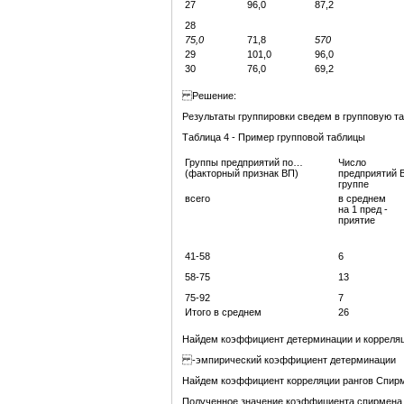
27
96,0
87,2
28
75,0
71,8
570
29
101,0
96,0
30
76,0
69,2
Решение:
Результаты группировки сведем в групповую та
Таблица 4 - Пример групповой таблицы
Группы предприятий по…
Число
(факторный признак ВП)
предприятий 
группе
всего
в среднем
на 1 пред -
приятие
41-58
6
58-75
13
75-92
7
Итого в среднем
26
Найдем коэффициент детерминации и корреля
-эмпирический коэффициент детерминации
Найдем коэффициент корреляции рангов Спир
Полученное значение коэффициента спирмена 