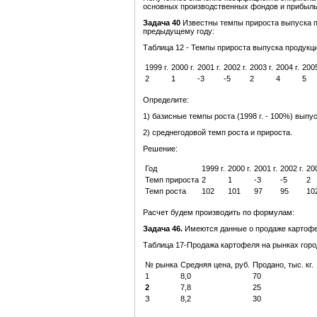
основных производственных фондов и прибыл
Задача 40
Известны темпы прироста выпуска пр
предыдущему году:
Таблица 12 - Темпы прироста выпуска продукц
1999 г.
2000 г.
2001 г.
2002 г.
2003 г.
2004 г.
2005
2
1
-3
-5
2
4
5
Определите:
1) базисные темпы роста (1998 г. - 100%) выпу
2) среднегодовой темп роста и прироста.
Решение:
Год
1999 г.
2000 г.
2001 г.
2002 г.
200
Темп прироста
2
1
-3
-5
2
Темп роста
102
101
97
95
10
Расчет будем производить по формулам:
Задача 46
.
Имеются данные о продаже картофе
Таблица 17-Продажа картофеля на рынках горо
№ рынка
Средняя цена, руб.
Продано, тыс. кг.
1
8,0
70
2
7,8
25
З
8,2
30