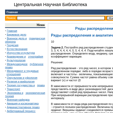
Центральная Научная Библиотека
Главная
Поиск:
Меню
Ряды распределени
·
Главная
·
Биржевое дело
Ряды распределения и аналитич
·
Военное дело и
гражданская
оборона
10
·
Геодезия
Задача
2.
Постройте ряд распределения студенто
·
Естествознание
3, 3, 4, 4, 4, 4, 4,
5, 5, 4, 4, 4.
Подсчитайте локаль
·
Искусство и культура
распределения. Определите моду, медиану, ср
·
Краеведение и
этнография
коэффициент вариации.
·
Культурология
Решение:
·
Международное
публичное
право
Ряд распределения - это ряд чисел, в котором
·
Менеджмент и трудовые
определенном порядке: либо в порядке возраст
отношения
включает и частоты - величины, показывающие 
·
совокупности. Сумма частот равна объему сов
Оккультизм и уфология
вариант (х) и частот (
f
)
·
Религия и мифология
·
Теория государства и
права
В зависимости от прерывности или непрерывн
·
Транспорт
представлять в виде двух разновидностей: дис
представляет собой ряд прерывных чисел. Напр
·
Экономика и
экономическая
При непрерывной вариации распределение приз
теория
интервалу.
·
Военная кафедра
·
Авиация и космонавтика
В зависимости от вида ряда распределения по
·
- строится
полигон
распределения. Величина пр
Административное право
ординат. Вершины ординат соединяются прям
·
Арбитражный процесс