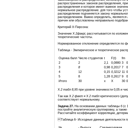
распространенных законов распределения, при
распределения и которое имеет важное значен
нормальное распределение. для того чтобы уст
распределение подчиняется закону нормальног
распределением. Важно определить, являются 
причин или обусловлены неправильно подобра
Критерий X-Пирсона:
Значение Х
2факрi,
рассчитывается по изложе
теоретические частоты.
Нормированное отклонение определяется по ф
Таблица - Эмпирическое и теоретическое расп
Оценка балл
Число студентов
t
F(t)
fm
2
2
2,1
0,0880
3
0
3
8
0,98
0,2017
7
0
4
12
0,15
0,3212
11
0
5
8
1,28
0,2617
9
0
Итого
30
х
Х
30
0
Х
2
табл
8,95
при уровне значимости 0,05 и чи
Так как Х
2
факт
<
Х
2
табл
критического (доп
соответствует нормальному.
Задача
27.
На основании данных таблицы б (с 1
постройте аналитическую группировку, а также
Рассчитайте коэффициент корреляции, детерм
Таблица 6- Исходные данные деятельности пр
№
- Выпуск
Среднегодовая