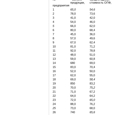
продукции,
стоимость ОПФ,
предприятия
1
65,0
54,6
2
78,0
73,6
3
41,0
42,0
4
54,0
46,0
5
66,0
62,0
6
80,0
68,4
7
45,0
36,0
8
57,0
49,6
9
67,0
62,4
10
81,0
71,2
11
92,0
78,8
12
48,0
51,0
13
59,0
60,8
14
680
69,0
15
83,0
70,4
16
52,0
50,0
17
62,0
55,0
18
69,0
58,4
19
850
83,2
20
70,0
75,2
21
71,0
67,2
22
64,0
64,2
23
72,0
65,0
24
88,0
76,2
25
73,0
68,0
26
740
65,6