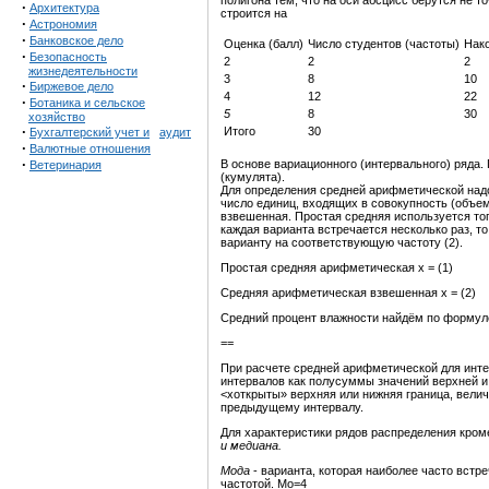
полигона тем, что на оси абсцисс берутся не то
·
Архитектура
строится на
·
Астрономия
·
Банковское дело
Оценка (балл)
Число студентов (частоты)
Нак
·
Безопасность
2
2
2
жизнедеятельности
3
8
10
·
Биржевое дело
4
12
22
·
Ботаника и сельское
5
8
30
хозяйство
·
Итого
30
Бухгалтерский учет и
аудит
·
Валютные отношения
·
В основе вариационного (интервального) ряда
Ветеринария
(кумулята).
Для определения средней арифметической надо
число единиц, входящих в совокупность (объе
взвешенная. Простая средняя используется тогд
каждая варианта встречается несколько раз, т
варианту на соответствующую частоту (2).
Простая средняя арифметическая х = (1)
Средняя арифметическая взвешенная х = (2)
Средний процент влажности найдём по формул
==
При расчете средней арифметической для инте
интервалов как полусуммы значений верхней и 
<хоткрыты» верхняя или нижняя граница, вели
предыдущему интервалу.
Для характеристики рядов распределения кром
и
м
едиана.
Мода
- варианта, которая наиболее часто встре
частотой. Мо=4