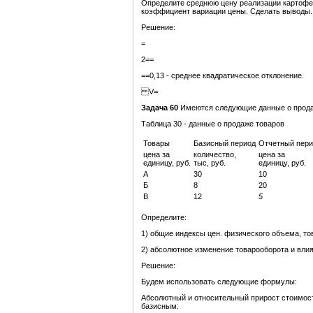
Определите среднюю цену реализации картофел
коэффициент вариации цены. Сделать выводы.
Решение:
=
2==
==0,13 - среднее квадратическое отклонение.
V=
Задача 60
Имеются следующие данные о прода
Таблица 30 - данные о продаже товаров
Товары
Базисный период
Отчетный пери
цена за
количество,
цена за
единицу, руб.
тыс, руб.
единицу, руб.
А
30
10
Б
8
20
В
12
5
Определите:
1) общие индексы цен. физического объема, то
2) абсолютное изменение товарооборота и влия
Решение:
Будем использовать следующие формулы:
Абсолютный и относительный прирост стоимост
базисным: