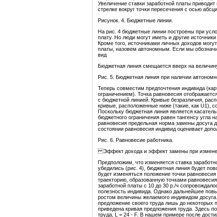
Увеличение ставки заработной платы приводит 
стрелке вокруг точки пересечения с осью абсци
Рисунок. 4. Бюджетные линии.
На рис. 4 бюджетные линии построены при усло
плату. Но люди могут иметь и другие источник
Кроме того, источниками личных доходов могут 
платы, назовем автономным. Если мы обозначи
вид
Бюджетная линия смещается вверх на величину 
Рис. 5. Бюджетная линия при наличии автономн
Теперь совместим предпочтения индивида (кар
ограничением). Точка равновесия отображаетс
c бюджетной линией. Кривые безразличия, распо
кривые, расположенные ниже (такие, как U1), 
Поскольку бюджетная линия является касательн
бюджетного ограничения равен тангенсу угла на
равновесия предельная норма замены досуга до
состоянии равновесия индивид оценивает допол
Рис. 6. Равновесие работника.
Эффект дохода и эффект замены при изменен
Предположим, что изменяется ставка заработно
убедились (рис. 4), бюджетная линия будет пов
будет изменяться положение точки равновесия 
траекторию, образованную точками равновесия
заработной платы с 10 до 30 р./ч сопровождал
полезность индивида. Однако дальнейшее повыш
ростом величины желаемого индивидом досуга.
предложение своего труда лишь до некоторых п
приведена кривая предложения труда. Здесь п
труда, L = 24 - F. В нашем примере после дост