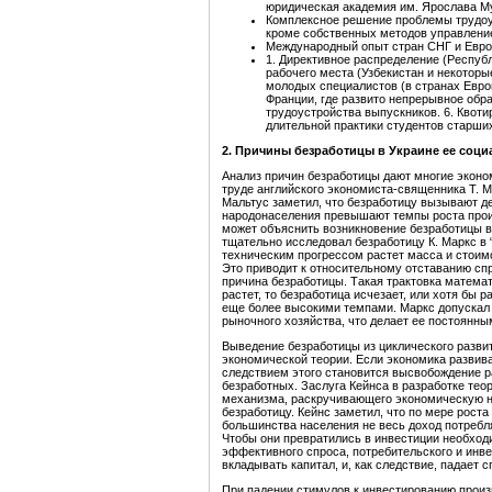
юридическая академия им. Ярослава Му
Комплексное решение проблемы трудоу
кроме собственных методов управлени
Международный опыт стран СНГ и Евро
1. Директивное распределение (Республ
рабочего места (Узбекистан и некоторы
молодых специалистов (в странах Европ
Франции, где развито непрерывное обр
трудоустройства выпускников. 6. Квоти
длительной практики студентов старши
2. Причины безработицы в Украине ее соц
Анализ причин безработицы дают многие эконо
труде английского экономиста-священника Т. М
Мальтус заметил, что безработицу вызывают д
народонаселения превышают темпы роста произв
может объяснить возникновение безработицы в
тщательно исследовал безработицу К. Маркс в “
техническим прогрессом растет масса и стоимо
Это приводит к относительному отставанию спр
причина безработицы. Такая трактовка математи
растет, то безработица исчезает, или хотя бы 
еще более высокими темпами. Маркс допускал и
рыночного хозяйства, что делает ее постоянны
Выведение безработицы из циклического разви
экономической теории. Если экономика развива
следствием этого становится высвобождение р
безработных. Заслуга Кейнса в разработке тео
механизма, раскручивающего экономическую н
безработицу. Кейнс заметил, что по мере рост
большинства населения не весь доход потребл
Чтобы они превратились в инвестиции необход
эффективного спроса, потребительского и инве
вкладывать капитал, и, как следствие, падает с
При падении стимулов к инвестированию произв