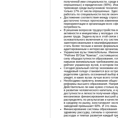
полученной ими специальности, среди 
опрошенных) и юридических (90%). Ина
тревожная среди выпускников техничес
только 17% от числа опрошенных. Здесь
работать по специальности после оконч
Достижение соответствия между спрос
достаточно точных прогнозов изменени
переориентации в организации всех сф
потребность.
В решении вопросов трудоустройства в
активности и инициативы у молодых сп
рынке труда. Задача вуза в этой связи
основательного включения в эту систе
заинтересованными в квалифицированны
стать более тесным и менее формальн
адаптированным к интересам организац
Украинские вузы тяжелобольны. Именно
"Рейтинг ВУЗов "Компас", состоявшегос
силу общедоступности образования, го
навыков минимальным требованиям рынк
рейтинг украинских вузов, в котором п
Сегодня реальный сектор экономики ис
«кадровый голод» становится все остре
родителям сделать осознанный выбор в
увидят, в каких вузах лучше всего гот
Необходимо привлечь внимание обществ
реформы высшего образования. Наприм
Действительно ли нам нужно столько в
в развитии человеческого капитала, и
доступности и легкости получения обра
механизмах финансирования высшей шк
распределять по результатам и качеств
в среднем по рынку, констатируют экс
заведений превышает 60%. И это лишь 
Финансирование системы образования в
здравому рассудку, сигналы о хроничес
расходах и темпах развития каждый тре