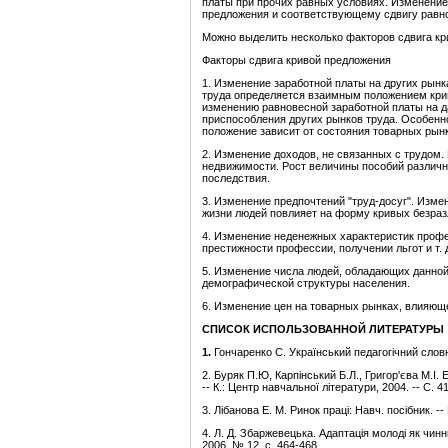
платы при прочих равных условиях. Изменение 
предложения и соответствующему сдвигу равн
Можно выделить несколько факторов сдвига кр
Факторы сдвига кривой предложения
1. Изменение заработной платы на других рынк
труда определяется взаимным положением крив
изменению равновесной заработной платы на д
приспособления других рынков труда. Особенно
положение зависит от состояния товарных рын
2. Изменение доходов, не связанных с трудом.
недвижимости. Рост величины пособий различно
последствия.
3. Изменение предпочтений "труд-досуг". Изме
жизни людей повлияет на форму кривых безраз
4. Изменение неденежных характеристик профе
престижности профессии, получении льгот и т. 
5. Изменение числа людей, обладающих данной
демографической структуры населения.
6. Изменение цен на товарных рынках, влияюще
СПИСОК ИСПОЛЬЗОВАННОЙ ЛИТЕРАТУРЫ
1.
Гончаренко С. Український педагогічний словник
2. Буряк П.Ю, Карпінський Б.Л., Григор'єва М.І. 
-- К.: Центр навчальної літератури, 2004. -- С. 4
3. Лібанова Е. М. Ринок праці: Навч. посібник. --
4. Л. Д. Збаржевецька. Адаптація молоді як чинн
2006, № 12. с. 464-468.