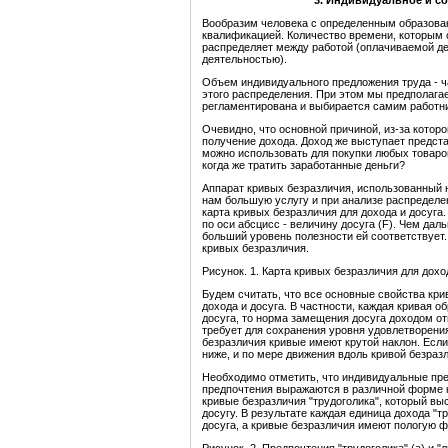
3. Индивидуальное и с
Вообразим человека с определенным образован
квалификацией. Количество времени, которым он
распределяет между работой (оплачиваемой де
деятельностью).
Объем индивидуального предложения труда - ча
этого распределения. При этом мы предполагае
регламентирована и выбирается самим работн
Очевидно, что основной причиной, из-за котор
получение дохода. Доход же выступает предста
можно использовать для покупки любых товаров и
когда же тратить заработанные деньги?
Аппарат кривых безразличия, использованный 
нам большую услугу и при анализе распределен
карта кривых безразличия для дохода и досуга.
по оси абсцисс - величину досуга (F). Чем дал
больший уровень полезности ей соответствует.
кривых безразличия.
Рисунок. 1. Карта кривых безразличия для дохо
Будем считать, что все основные свойства кр
дохода и досуга. В частности, каждая кривая 
досуга, то норма замещения досуга доходом от
требует для сохранения уровня удовлетворения
безразличия кривые имеют крутой наклон. Если
ниже, и по мере движения вдоль кривой безразл
Необходимо отметить, что индивидуальные пред
предпочтения выражаются в различной форме к
кривые безразличия "трудоголика", который вы
досугу. В результате каждая единица дохода "
досуга, а кривые безразличия имеют пологую 