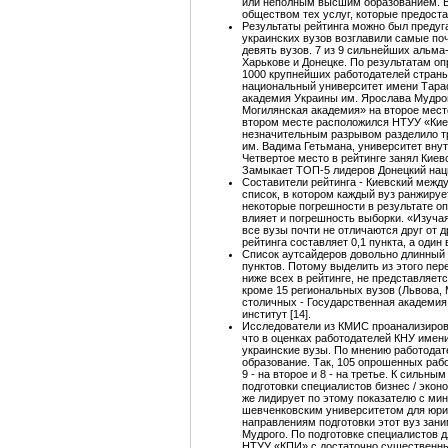
или неполным высшим образованием. В
обществом тех услуг, которые предост
Результаты рейтинга можно был предуг
украинских вузов возглавили самые п
девять вузов. 7 из 9 сильнейших альма
Харькове и Донецке. По результатам оп
1000 крупнейших работодателей страны
национальный университет имени Тара
академия Украины им. Ярослава Мудро
Могилянская академия» на второе место
втором месте расположился НТУУ «Киев
незначительным разрывом разделило тр
им. Вадима Гетьмана, университет внут
Четвертое место в рейтинге занял Кие
Замыкает ТОП-5 лидеров Донецкий нац
Составители рейтинга - Киевский межд
список, в котором каждый вуз ранжируе
некоторые погрешности в результате о
влияет и погрешность выборки. «Изучая
все вузы почти не отличаются друг от 
рейтинга составляет 0,1 пункта, а один
Список аутсайдеров довольно длинный и
пунктов. Потому выделить из этого пер
ниже всех в рейтинге, не представляет
кроме 15 региональных вузов (Львова, 
столичных - Государственная академия
институт [14].
Исследователи из КМИС проанализиров
что в оценках работодателей КНУ имен
украинские вузы. По мнению работодат
образование. Так, 105 опрошенных раб
9 - на второе и 8 - на третье. К сильн
подготовки специалистов бизнес / экон
же лидирует по этому показателю с ми
шевченковским университетом для юрид
направлениям подготовки этот вуз зан
Мудрого. По подготовке специалистов д
НТУУ «КПИ» с достаточно существенным