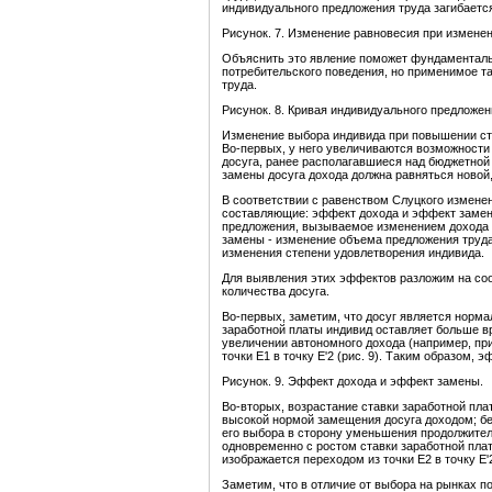
индивидуального предложения труда загибается 
Рисунок. 7. Изменение равновесия при изменен
Объяснить это явление поможет фундаменталь
потребительского поведения, но применимое т
труда.
Рисунок. 8. Кривая индивидуального предложен
Изменение выбора индивида при повышении ст
Во-первых, у него увеличиваются возможности
досуга, ранее располагавшиеся над бюджетной
замены досуга дохода должна равняться новой,
В соответствии с равенством Слуцкого изменен
составляющие: эффект дохода и эффект заме
предложения, вызываемое изменением дохода 
замены - изменение объема предложения труда
изменения степени удовлетворения индивида.
Для выявления этих эффектов разложим на со
количества досуга.
Во-первых, заметим, что досуг является норма
заработной платы индивид оставляет больше вр
увеличении автономного дохода (например, пр
точки E1 в точку E'2 (рис. 9). Таким образом, 
Рисунок. 9. Эффект дохода и эффект замены.
Во-вторых, возрастание ставки заработной пл
высокой нормой замещения досуга доходом; бе
его выбора в сторону уменьшения продолжитель
одновременно с ростом ставки заработной плат
изображается переходом из точки E2 в точку E'2
Заметим, что в отличие от выбора на рынках п