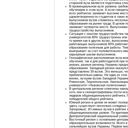
стороной вуза является подготовка сп
В провинциальном вузе уровень требов
обучением в этом вузе. А если говорит
всех рейтингах занимает высокие места
удовлетворенности студентов в таких в
выпускников вузов сложилось нескольк
образования на рынке труда. В целом 
занимает четвертое место. Выпускники
трудоустройству выпускников.
Ситуация с опытом трудоустройства та
университетов 80% трудоустроены или
то время как в других вузах, выпускни
работающих выпускников 80% работают 
образование полезным для работы. Тем
выигрывает за счет положительного и
карьерным шагам выпускников.
Географическое расположение вуза мож
обучения, так и для работодателя при 
анализ, разные регионы Украины предл
образования. Западный регион оказалс
представлено 39 вузов. Это меньше, че
приблизительно равны. Ни один из этих
менее, лучшим вузом Западной Украины
Ровенская, Тернопольская, Хмельницка
университет «Львовская политехника».
В центральном регионе отмечены наилу
хоть они и сконцентрированы почти иск
лидеров общенационального рейтинга. 
победителей общего рейтинга.
Южный регион в целом не может похва
здесь существует несколько солидных 
Запорожье). Из южных вузов в рейтинг 
общенациональном уровне. По критери
Днепропетровский национальный униве
Восточный регион с основными центрами
образовательные возможности. Всего в 
сильнейших вузов Украины. Первое мес