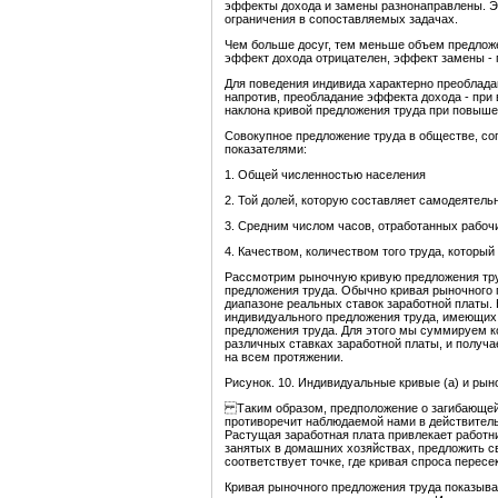
эффекты дохода и замены разнонаправлены. Э
ограничения в сопоставляемых задачах.
Чем больше досуг, тем меньше объем предложе
эффект дохода отрицателен, эффект замены - 
Для поведения индивида характерно преоблада
напротив, преобладание эффекта дохода - при 
наклона кривой предложения труда при повыше
Совокупное предложение труда в обществе, со
показателями:
1. Общей численностью населения
2. Той долей, которую составляет самодеятель
3. Средним числом часов, отработанных рабочи
4. Качеством, количеством того труда, который 
Рассмотрим рыночную кривую предложения тру
предложения труда. Обычно кривая рыночного 
диапазоне реальных ставок заработной платы. 
индивидуального предложения труда, имеющих 
предложения труда. Для этого мы суммируем к
различных ставках заработной платы, и получа
на всем протяжении.
Рисунок. 10. Индивидуальные кривые (а) и рын
Таким образом, предположение о загибающейс
противоречит наблюдаемой нами в действител
Растущая заработная плата привлекает работн
занятых в домашних хозяйствах, предложить св
соответствует точке, где кривая спроса пересе
Кривая рыночного предложения труда показыва