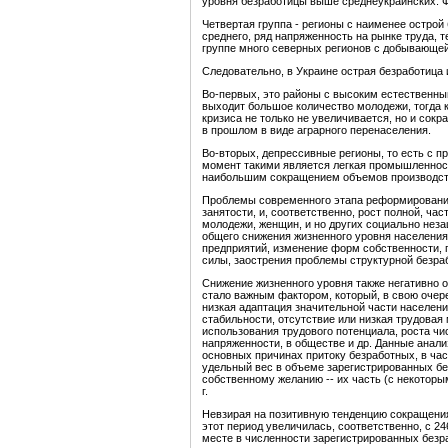
уровня безработицы выше среднеукраинских. Фа
Четвертая группа - регионы с наименее острой
среднего, ряд напряженность на рынке труда, 
группе много северных регионов с добывающ
Следовательно, в Украине острая безработица 
Во-первых, это районы с высоким естественны
выходит большое количество молодежи, тогда 
кризиса не только не увеличивается, но и сокр
в прошлом в виде аграрного перенаселения.
Во-вторых, депрессивные регионы, то есть с 
момент такими является легкая промышленнос
наибольшим сокращением объемов производств
Проблемы современного этапа реформирования
занятости, и, соответственно, рост полной, ча
молодежи, женщин, и но других социально не
общего снижения жизненного уровня населения.
предприятий, изменение форм собственности, 
силы, заострения проблемы структурной безра
Снижение жизненного уровня также негативно 
стало важным фактором, который, в свою очере
низкая адаптация значительной части населени
стабильности, отсутствие или низкая трудова
использования трудового потенциала, роста чи
напряженности, в обществе и др. Данные анализ
основных причинах притоку безработных, в ча
удельный вес в объеме зарегистрированных бе
собственному желанию -- их часть (с некоторым
г.
Невзирая на позитивную тенденцию сокращения
этот период увеличилась, соответственно, с 24
месте в численности зарегистрированных безр