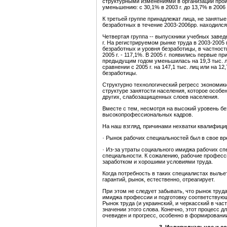
структурными изменениями в организации произ
уменьшению: с 30,1% в 2003 г. до 13,7% в 2006 
К третьей группе принадлежат лица, не занятые
безработных в течение 2003-2006рр. находился
Четвертая группа -- выпускники учебных заведе
г. На регистрируемом рынке труда в 2003-2005 
безработных и уровня безработицы, в частности, 
2005 г. - 117,1%. В 2005 г. появились первые 
предыдущим годом уменьшилась на 19,3 тыс. ли
сравнении с 2005 г. на 147,1 тыс. лиц или на 
безработицы.
Структурно технологический регресс экономик
структуре занятости населения, которое особе
других, слабозащищенных слоев населения.
Вместе с тем, несмотря на высокий уровень б
высокопрофессиональных кадров.
На наш взгляд, причинами нехватки квалифиц
· Рынок рабочих специальностей был в свое в
· Из-за утраты социального имиджа рабочих с
специальности. К сожалению, рабочие професс
заработком и хорошими условиями труда.
Когда потребность в таких специалистах выль
гарантий, рынок, естественно, отреагирует.
При этом не следует забывать, что рынок тру
имиджа профессии и подготовку соответствующ
Рынок труда (и украинский, и черкасский в ча
значении этого слова. Конечно, этот процесс 
очевиден и прогресс, особенно в формировани