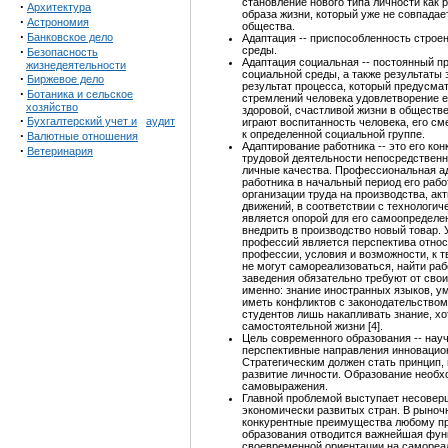
становление нового типа личности как
·
Архитектура
образа жизни, который уже не совпадае
·
Астрономия
общества.
·
Банковское дело
Адаптация -- приспособленность строен
·
среды.
Безопасность
Адаптация социальная -- постоянный п
жизнедеятельности
социальной среды, а также результаты 
·
Биржевое дело
результат процесса, который предусма
·
Ботаника и сельское
стремлений человека удовлетворение ег
хозяйство
здоровой, счастливой жизни в обществ
·
Бухгалтерский учет и
аудит
играют воспитанность человека, его см
·
к определенной социальной группе.
Валютные отношения
Адаптирование работника -- это его ко
·
Ветеринария
трудовой деятельности непосредственн
личные качества. Профессиональная а
работника в начальный период его раб
организации труда на производства, ак
движений, в соответствии с технологи
является опорой для его самоопределен
внедрить в производство новый товар.
профессий является перспектива относ
профессии, условия и возможности, к т
не могут самореализоваться, найти раб
заведения обязательно требуют от сво
именно: знание иностранных языков, ум
иметь конфликтов с законодательством
студентов лишь накапливать знание, хо
самостоятельной жизни [4].
Цель современного образования -- нау
перспективные направления инновацион
Стратегическим должен стать принцип, 
развитие личности. Образование необхо
самовыражения.
Главной проблемой выступает несовер
экономически развитых стран. В рыноч
конкурентные преимущества любому пр
образования отводится важнейшая функ
своевременной ориентации на самореа