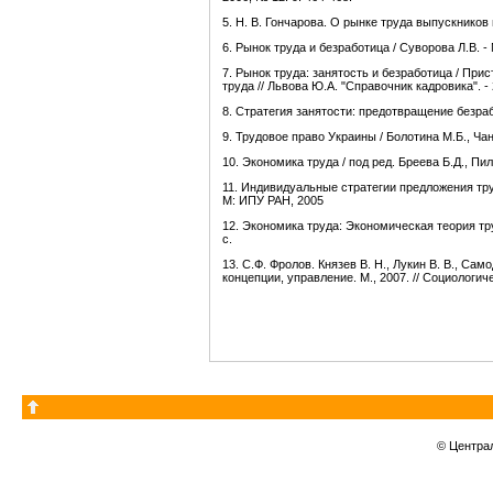
5. Н. В. Гончарова. О рынке труда выпускников 
6. Рынок труда и безработица / Суворова Л.В. 
7. Рынок труда: занятость и безработица / Прис
труда // Львова Ю.А. "Справочник кадровика". - 2
8. Стратегия занятости: предотвращение безработ
9. Трудовое право Украины / Болотина М.Б., Чан
10. Экономика труда / под ред. Бреева Б.Д., Пил
11. Индивидуальные стратегии предложения труд
М: ИПУ РАН, 2005
12. Экономика труда: Экономическая теория тру
с.
13. С.Ф. Фролов. Князев В. Н., Лукин В. В., Сам
концепции, управление. М., 2007. // Социологич
© Центра