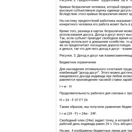
Рисунок. 2. Предпочтения "трудоголика" (а) и "
Кривые безразличия человека, который предпочи
высокую субъективную оценку единице досуга и
Вследствие этого кривые безразличия имеют кр
На систему предпочтений работника оказывает 
конкретного человека его работа может быть в
Кроме того, разница в картах безразличия мо
использования досуга. Доход и досуг могут выс
Так, если субъект проводит свободное время 
одежду использует в домашнем хозяйстве, то до
же он предпочитает посещение дорогостоящих з
и деньги, так что для него доход и досуг - взаим
Рисунок. 3. Доход и досуг как взаимозаменяющ
Бюджетное ограничение
Для нахождения оптимального сочетания труда
комбинаций "доход-досуг". Этого можно дости
ежедневного дохода индивида при любом возмо
равняется произведению часовой ставки зарабо
I = w · H
Продолжительность рабочего дня связана с п
H = 24 - F 0? F? 24
Таким образом, мы получили уравнение бюджет
I = w (24 - F) = 24w - 24F.
Свободный член (24w) задает точку, в которой б
рабочий день индивида равен 24 ч. Ось абсцисс
На рис. 4 изображены бюджетные линии для трех