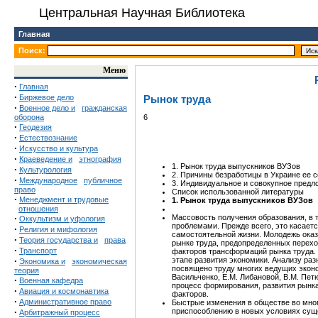
Центральная Научная Библиотека
Главная
Поиск:
Меню
·
Главная
·
Биржевое дело
Рынок труда
·
Военное дело и
гражданская
оборона
6
·
Геодезия
·
Естествознание
·
Искусство и культура
·
Краеведение и
этнография
1. Рынок труда выпускников ВУЗов
·
Культурология
2. Причины безработицы в Украине ее 
·
Международное
публичное
3. Индивидуальное и совокупное предл
право
Список использованной литературы
·
Менеджмент и трудовые
1. Рынок труда выпускников ВУЗов
отношения
·
Массовость получения образования, в 
Оккультизм и уфология
проблемами. Прежде всего, это касаетс
·
Религия и мифология
самостоятельной жизни. Молодежь оказ
·
Теория государства и
права
рынке труда, предопределенных перехо
·
Транспорт
факторов трансформаций рынка труда. 
·
этапе развития экономики. Анализу ра
Экономика и
экономическая
посвящено труду многих ведущих эконом
теория
Васильченко, Е.М. Либановой, В.М. Пет
·
Военная кафедра
процесс формирования, развития рынка
·
Авиация и космонавтика
факторов.
·
Административное право
Быстрые изменения в обществе во мног
·
приспособлению в новых условиях сущ
Арбитражный процесс