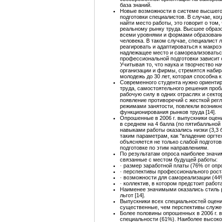
база знаний.
Новые возможности в системе высшего
подготовки специалистов. В случае, ко
найти место работы, это говорит о том
реальному рынку труда. Высшее образо
всеми уровнями и формами образовани
человека. В таком случае, специалист
реагировать и адаптироваться к макро
надлежащее место и самореализоваться
профессиональной подготовки зависит 
Учитывая то, что наука и творчество н
организации и фирмы, стремятся набир
молодежь до 30 лет, которая способна
Современного студента нужно ориентир
труда, самостоятельного решения проб
рабочую силу в одних отраслях и секто
появление противоречий с жесткой рег
режимами занятости, повлекли возникн
функционирования рынков труда [14].
Опрошенные в 2006 г. выпускники оцен
в среднем на 4 балла (по пятибалльной
навыками работы оказались низки (3,3 б
таким параметрам, как "владение оргте
объясняется не только слабой подгото
подготовке по этим направлениям.
По результатам опроса наиболее знач
связанные с местом будущей работы:
· размер заработной платы (76% от оп
· перспективы профессионального рост
· возможности для самореализации (44
· коллектив, в котором предстоит рабо
Наименее значимыми оказались стиль 
льгот [14].
Выпускники всех специальностей оцени
существенные, чем перспективы служеб
Более половины опрошенных в 2006 г. в
специальности (61%). Наиболее высоко