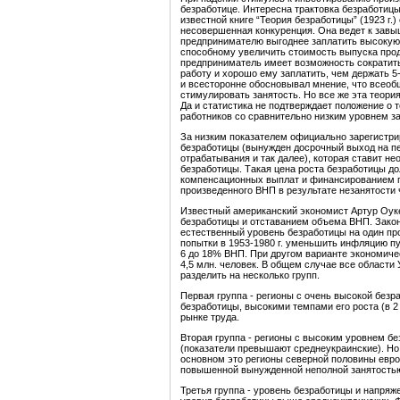
безработице. Интересна трактовка безработицы 
известной книге “Теория безработицы” (1923 г.)
несовершенная конкуренция. Она ведет к завы
предпринимателю выгоднее заплатить высокую
способному увеличить стоимость выпуска прод
предприниматель имеет возможность сократить
работу и хорошо ему заплатить, чем держать 5-
и всесторонне обосновывал мнение, что всеоб
стимулировать занятость. Но все же эта теори
Да и статистика не подтверждает положение о 
работников со сравнительно низким уровнем з
За низким показателем официально зарегистри
безработицы (вынужден досрочный выход на пе
отрабатывания и так далее), которая ставит н
безработицы. Такая цена роста безработицы д
компенсационных выплат и финансированием пр
произведенного ВНП в результате незанятости 
Известный американский экономист Артур Оук
безработицы и отставанием объема ВНП. Закон
естественный уровень безработицы на один пр
попытки в 1953-1980 г. уменьшить инфляцию п
6 до 18% ВНП. При другом варианте экономиче
4,5 млн. человек. В общем случае все области
разделить на несколько групп.
Первая группа - регионы с очень высокой без
безработицы, высокими темпами его роста (в 
рынке труда.
Вторая группа - регионы с высоким уровнем б
(показатели превышают среднеукраинские). Но
основном это регионы северной половины евро
повышенной вынужденной неполной занятость
Третья группа - уровень безработицы и напряж