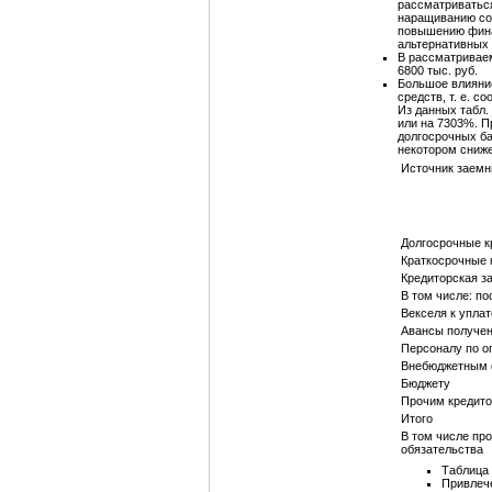
рассматриватьс
наращиванию соб
повышению финан
альтернативных 
В рассматривае
6800 тыс. руб.
Большое влияние
средств, т. е. 
Из данных табл.
или на 7303%. П
долгосрочных ба
некотором сниж
Источник заемн
Долгосрочные к
Краткосрочные 
Кредиторская з
В том числе: п
Векселя к уплат
Авансы получе
Персоналу по о
Внебюджетным
Бюджету
Прочим кредит
Итого
В том числе пр
обязательства
Таблица 
Привлече