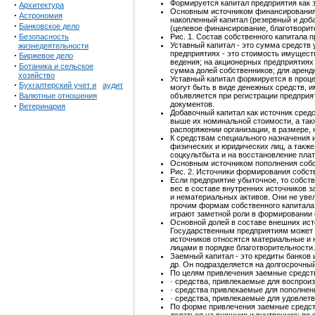
Формируется капитал предприятия как з
·
Архитектура
Основным источником финансирования яв
·
Астрономия
накопленный капитал (резервный и доб
·
Банковское дело
(целевое финансирование, благотворит
·
Безопасность
Рис. 1. Состав собственного капитала 
Уставный капитал - это сумма средств
жизнедеятельности
предприятиях - это стоимость имуществ
·
Биржевое дело
ведения; на акционерных предприятиях 
·
Ботаника и сельское
сумма долей собственников; для арендно
хозяйство
Уставный капитал формируется в проце
·
Бухгалтерский учет и
аудит
могут быть в виде денежных средств, 
·
Валютные отношения
объявляется при регистрации предприя
документов.
·
Ветеринария
Добавочный капитал как источник сред
выше их номинальной стоимости, а так
распоряжении организации, в размере,
К средствам специального назначения 
физических и юридических лиц, а такж
соцкультбыта и на восстановление пл
Основным источником пополнения собст
Рис. 2. Источники формирования собст
Если предприятие убыточное, то собс
вес в составе внутренних источников 
и нематериальных активов. Они не уве
прочим формам собственного капитала 
играют заметной роли в формировании 
Основной долей в составе внешних ист
Государственным предприятиям может б
источников относятся материальные и
лицами в порядке благотворительности.
Заемный капитал - это кредиты банков 
др. Он подразделяется на долгосрочный 
По целям привлечения заемные средст
· средства, привлекаемые для воспрои
· средства привлекаемые для пополнен
· средства, привлекаемые для удовлет
По форме привлечения заемные средств