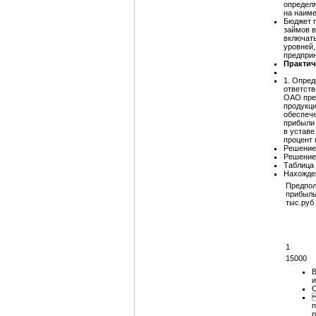
определя
на наим
Бюджет п
займов в
включать
уровней,
предпри
Практич
1. Опред
ответств
ОАО пре
продукци
обеспече
прибыли 
в уставе
процент 
Решение
Решение 
Таблица
Нахожде
Предпол
прибыль
тыс.руб
1
15000
В
и
О
2
п
р