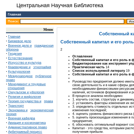
Центральная Научная Библиотека
Главная
Поиск:
Меню
Собственный ка
·
Главная
·
Биржевое дело
Собственный капитал и его рол
·
Военное дело и
гражданская
оборона
2
·
Геодезия
Оглавление
·
Естествознание
Собственный капитал и его роль в
·
Искусство и культура
Бюджетирование как инструмент уп
·
Краеведение и
этнография
Практическая часть
14
Список используемой литерату
19
·
Культурология
Собственный капитал и его роль в 
·
Международное
публичное
право
Руководство предприятия должно иметь 
·
Менеджмент и трудовые
свою деятельность и в какие сферы дея
отношения
необходимыми финансовыми ресурсами 
·
Оккультизм и уфология
наличия, источников формирования и 
В процессе анализа необходимо:
·
Религия и мифология
1. изучить состав, структуру и динами
·
Теория государства и
права
2. установить факторы изменения их в
·
Транспорт
3. определить стоимость отдельных ис
·
Экономика и
экономическая
изменения последней;
4. оценить уровень финансового риска 
теория
5. оценить произошедши изменения в п
·
Военная кафедра
предприятия;
·
Авиация и космонавтика
6. обосновать оптимальный вариант со
·
Административное право
Капитал - это средства, которыми расп
·
Арбитражный процесс
получения прибыли.