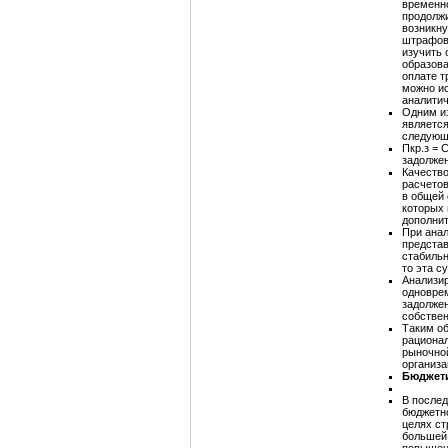
временно
продолжи
возникну
штрафов
изучить 
образова
оплате т
можно ис
аналитич
Одним из
является
следующ
Пкр.з = 
задолжен
Качество
расчетов
в общей 
которых 
дополнит
При анал
представ
стабильн
то эта с
Анализир
одноврем
задолжен
собствен
Таким об
рационал
рыночной
организа
Бюджети
В после
бюджетно
целях ст
большей 