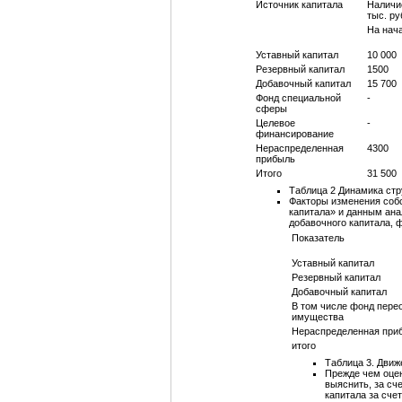
Источник капитала
Наличи
тыс. ру
На нача
Уставный капитал
10 000
Резервный капитал
1500
Добавочный капитал
15 700
Фонд специальной
-
сферы
Целевое
-
финансирование
Нераспределенная
4300
прибыль
Итого
31 500
Таблица 2 Динамика стр
Факторы изменения соб
капитала» и данным ана
добавочного капитала, 
Показатель
Уставный капитал
Резервный капитал
Добавочный капитал
В том числе фонд пере
имущества
Нераспределенная при
итого
Таблица 3. Движ
Прежде чем оцен
выяснить, за сч
капитала за сче