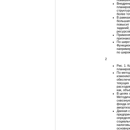
повышени
Внедрен
планиров
структур
более то
В рамка
большая 
повысит
заданий
ресурсо
Применя
признако
По широ
Функцион
например
по широк
2
Рис. 1. 
планиро
По метод
изменяет
обеспеч
текущих 
расходо
как, объ
В целях 
Методиче
сквозну
фонда оп
амортиза
Данная 
предпри
определя
социальн
налоговы
основную