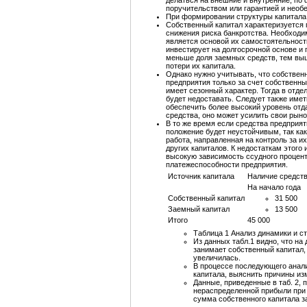
делаться на внешние и внутренние; по
поручительством или гарантией и необ
При формировании структуры капитала
Собственный капитал характеризуется 
снижения риска банкротства. Необход
является основой их самостоятельности
инвестирует на долгосрочной основе и
меньше доля заемных средств, тем выш
потери их капитала.
Однако нужно учитывать, что собствен
предприятия только за счет собственных
имеет сезонный характер. Тогда в отде
будет недоставать. Следует также имет
обеспечить более высокий уровень отда
средства, оно может усилить свои рыно
В то же время если средства предприят
положение будет неустойчивым, так ка
работа, направленная на контроль за 
других капиталов. К недостаткам этого
высокую зависимость ссудного процент
платежеспособности предприятия.
Источник капитала
Наличие средств,
На начало года
Собственный капитал
31 500
Заемный капитал
13 500
Итого
45 000
Таблица 1 Анализ динамики и с
Из данных табл.1 видно, что н
занимает собственный капитал, 
увеличилась.
В процессе последующего анали
капитала, выяснить причины из
Данные, приведенные в таб. 2, 
нераспределенной прибыли при
сумма собственного капитала за