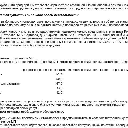
уального пред-принимательства отражает его ограниченные финансовые воз-можност
питал, чем группа людей, и чаще сталкивается с трудностями при попытке получить 
аются субъекты МП в ходе своей деятельности
из большого числа факторов, по-разному влияющих на деятельность субъектов малог
яться по-разному в начале деятельности (в процессе открытия бизнеса и на первом эт
ффективности системы государственной поддержки малого предпринимательства в Ро
М.В. Потапова, М.А. Сергеева, Д.В. Скрипичников, А.О. Шеховцов.- М.: «Национальный 
8, в начале своей деятельности наиболее серьезными проблемами для субъектов МП 
а также нехватка собственных финансовых средств для развития (см.
табл. 1
). Чуть 
ности с получением банковского кредита.
ошенных субъектов МП,
деятельности Перечислены те проблемы, которые «сильно влияли» на деятельность 2
Процент опрошенных, ответивших «сильно влияли»
Процент опрошенных
ва
51,4
50,8
 для развития
47,8
33,6
а
32,9
ю деятельность в розничной торговле и сфере оказания услуг, актуальна проблема д
 бизнеса, предоставляющие бизнес-услуги, испытывают трудности в момент открытия
реализацией своих услуг,
щают нехватку необходимого оборудования.
еть, с какими проблемами сталкиваются предприниматели в ходе хозяйственной дея
бъектов МП
ть налогового законодательства, высокая налоговая нагрузка, высокие ставки аренд