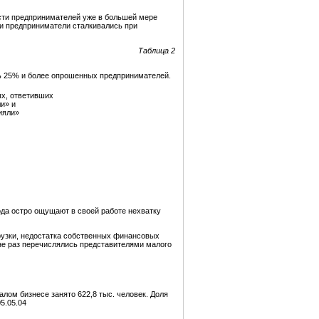
ости предпринимателей уже в большей мере
ми предприниматели сталкивались при
Таблица 2
ть 25% и более опрошенных предпринимателей.
х, ответивших
и» и
ияли»
да остро ощущают в своей работе нехватку
рузки, недостатка собственных финансовых
 не раз перечислялись представителями малого
лом бизнесе занято 622,8 тыс. человек. Доля
5.05.04