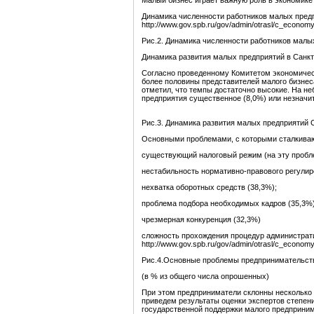
Малый бизнес играет важную роль в экономике
Динамика численности работников малых предп
http://www.gov.spb.ru/gov/admin/otrasl/c_economy
Рис.2. Динамика численности работников малы
Динамика развития малых предприятий в Санкт-
Согласно проведенному Комитетом экономичес
более половины представителей малого бизнес
отметил, что темпы достаточно высокие. На н
предприятия существенное (8,0%) или незначи
Рис.3. Динамика развития малых предприятий 
Основными проблемами, с которыми сталкиваю
существующий налоговый режим (на эту пробле
нестабильность нормативно-правового регулир
нехватка оборотных средств (38,3%);
проблема подбора необходимых кадров (35,3%) 
чрезмерная конкуренция (32,3%)
сложность прохождения процедур администрати
http://www.gov.spb.ru/gov/admin/otrasl/c_economy
Рис.4.Основные проблемы предпринимательств
(в % из общего числа опрошенных)
При этом предприниматели склонны несколько 
приведем результаты оценки экспертов степен
государственной поддержки малого предпринима