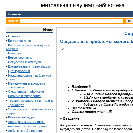
Центральная Научная Библиотека
Главная
Поиск:
Меню
Соц
·
Главная
·
Биржевое дело
Социальные проблемы малого би
·
Военное дело и
гражданская
оборона
12
·
Геодезия
·
Естествознание
·
Искусство и культура
·
Краеведение и
этнография
·
Культурология
·
Международное
публичное
право
·
Менеджмент и трудовые
Введение 3
отношения
1.Анализ проблем малого предпри
·
Оккультизм и уфология
1.1.Понятие малого предп
·
Религия и мифология
1.2.Анализ проблем, с котор
·
Теория государства и
права
2.Проблемы малого бизнеса в Севе
·
Губернатор Санкт-Петербурга
Транспорт
Заключение 14
·
Экономика и
экономическая
Список литературы 15
теория
·
Военная кафедра
Введение
·
Авиация и космонавтика
Актуальность темы.
Изменение социальной ст
·
Административное право
будущего общества. Не последнее место здесь
·
Арбитражный процесс