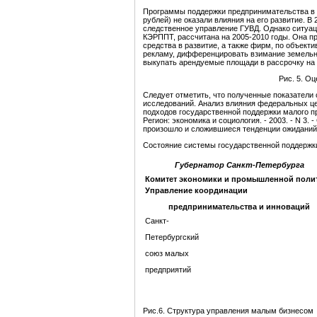
Программы поддержки предпринимательства в Пе
рублей) не оказали влияния на его развитие. 
следственное управление ГУВД. Однако ситуац
КЭРППТ, рассчитана на 2005-2010 годы. Она пр
средства в развитие, а также фирм, по объек
рекламу, дифференцировать взимание земельног
выкупать арендуемые площади в рассрочку на 
Рис. 5.
Оце
Следует отметить, что полученные показатели 
исследований. Анализ влияния федеральных це
подходов государственной поддержки малого пре
Регион: экономика и социология. - 2003. - N 3.
произошло и сложившиеся тенденции ожиданий 
Состояние системы государственной поддержки 
Губернатор Санкт-Петербурга
Комитет экономики и промышленной пол
и
Управление координации
предпринимательства и инноваций
Санкт-
Петербургский
союз малых
предприятий
Рис.6. Структура управления малым бизнесом