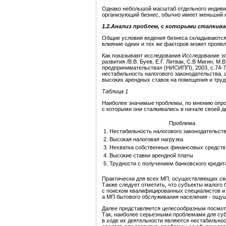
Однако небольшой масштаб отдельного индивид
организующий бизнес, обычно имеет меньший ка
1.2.Анализ проблем, с которыми сталкив
Общие условия ведения бизнеса складываются 
влияние одних и тех же факторов может проявл
Как показывают исследования Исследование э
развития /В.В. Буев, Е.Г. Литвак, С.В Мигин, 
предпринимательства» (НИСИПП), 2003, с.74-7
нестабильность налогового законодательства, 
высоких арендных ставок на помещения и труд
Таблица 1
Наиболее значимые проблемы, по мнению опр
с которыми они сталкивались в начале своей 
Проблема
1. Нестабильность налогового законодательст
2. Высокая налоговая нагрузка
3. Нехватка собственных финансовых средств
4. Высокие ставки арендной платы
5. Трудности с получением банковского кредит
Практически для всех МП, осуществляющих сво
Также следует отметить, что субъекты малого
с поиском квалифицированных специалистов и 
а МП бытового обслуживания населения - ощу
Далее представляется целесообразным посмотр
Так, наиболее серьезными проблемами для су
в ходе их деятельности являются нестабильнос