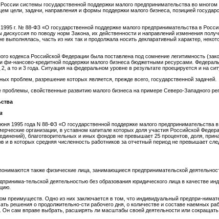
России системы государственной поддержки малого предпринимательства во многом
ем цели, задачи, направления и формы поддержки малого бизнеса, позицией госуда
 1995 г. № 88-ФЗ «О государственной поддержке малого предпринимательства в Росс
ы дискуссия по поводу норм Закона, их действенности и направлений изменения получ
не выполнялась, часть из них так и продолжала носить декларативный характер, неко
ного кодекса Российской Федерации была поставлена под сомнение легитимность (зак
и фи-нансово-кредитной поддержки малого бизнеса бюджетными ресурсами. Федераль
, а то и 3 года. Ситуация на федеральном уровне в результате проецируется и на сит
ых проблем, разрешение которых является, прежде всего, государственной задачей.
е проблемы, свойственные развитию малого бизнеса на примере Северо-Западного рег
ьства
а
июня 1995 года N 88-ФЗ «О государственной поддержке малого предпринимательства 
рческие организации, в уставном капитале которых доля участия Российской Федера
единений), благотворительных и иных фондов не превышает 25 процентов, доля, при
в и в которых средняя численность работников за отчетный период не превышает с
понимаются также физические лица, занимающиеся предпринимательской деятельност
дпринима-тельской деятельностью без образования юридического лица в качестве ин
цию.
м преимуществ. Одно из них заключается в том, что индивидуальный предпри-нимате
ать решения о продолжительно-сти рабочего дня, о количестве и составе наемных раб
 Он сам вправе выбрать, расширять ли масштабы своей деятельности или сокращать,