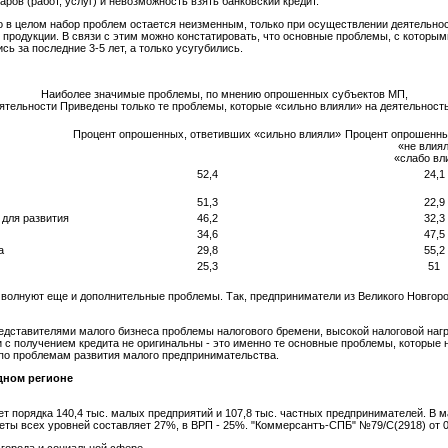
ров (работ, услуг) и невозможность взять банковский кредит.
то в целом набор проблем остается неизменным, только при осуществлении деятельн
 продукции. В связи с этим можно констатировать, что основные проблемы, с которы
сь за последние 3-5 лет, а только усугубились.
Наиболее значимые проблемы, по мнению опрошенных субъектов МП,
еятельности Приведены только те проблемы, которые «сильно влияли» на деятельнос
Процент опрошенных, ответивших «сильно влияли»
Процент опрошенны
«не влиял
«слабо вл
52,4
24,1
51,3
22,9
 для развития
46,2
32,3
34,6
47,5
а
29,8
55,2
25,3
51
волнуют еще и дополнительные проблемы. Так, предприниматели из Великого Новгоро
дставителями малого бизнеса проблемы налогового бремени, высокой налоговой наг
и с получением кредита не оригинальны - это именно те основные проблемы, которые
по проблемам развития малого предпринимательства.
дном регионе
т порядка 140,4 тыс. малых предприятий и 107,8 тыс. частных предпринимателей. В ма
ты всех уровней составляет 27%, в ВРП - 25%. "Коммерсантъ-СПБ" №79/С(2918) от 0