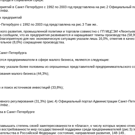
 города и социальной сфере.
риятий в Санкт-Петербурге с 1992 по 2003 год представлена на рис.2 Официальный 
/mbiz.
х предприятий
Петербурге с 1992 по 2003 год представлена на рис.3 Там же..
кого развития, промышленной политики и торговли совместно с ГП МЦСЭИ «Леонтьев
а сообщили, что их предприятия развиваются и наращивают темпы производства (58,9
еблагоприятную для них экономическую ситуацию указали лишь 16,0%, отметив в каче
тельное (8,0%) сокращение производства.
Санкт-Петербурга
тся предприниматели в сфере малого бизнеса, являются следующие:
му указали более половины из опрошенных представителей предпринимательского со
ования малого бизнеса (44,3%);
и поиск источников инвестиций (33,8%);
вного регулирования (31,3%) (рис.4) Официальный портал Администрации Санкт-Пет
/mbiz..
а в Санкт-Петербурге
завышать степень своей заинтересованности в «благах», к числу которых можно отне
и востребованности мер государственной поддержки среди предпринимателей (рис.5
тельства в Российской Федерации: состояние, направления развития, 148-149..