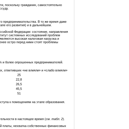
и, поскольку гражданин, самостоятельно
ссуду.
о предпринимательства. В то же время даже
апе его развития) и в дальнейшем.
ссийской Федерации: состояние, направления
институт системных исследований проблем
являются высокая налоговая нагрузка и
менее остро перед ними стоят проблемы
5% и более опрошенных предпринимателей.
, ответивших «не влияли» и «слабо влияли»
25
22,8
26,5
45,5
51
оступа к помещениям на этапе образования.
тельности в настоящее время (см.
табл. 2
).
ной платы, нехватка собственных финансовых