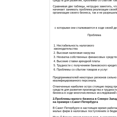
средств для развития, проблемы со сбытом това
Сравнивая две таблицы, нетрудно заметить, ч
начинает занимать проблема реализации своей
организации своего бизнеса, так и не разрешили
с которыми они сталкиваются в ходе своей д
Проблема
1. Нестабильность налогового
законодательства
2. Высокая налоговая нагрузка
3. Нехватка собственных финансовых средств
4. Высокие ставки арендной платы
5. Трудности с получением банковского кредит
6. Проблемы со сбытом товаров и услуг
Предпринимателей некоторых регионов сильно 
квалифицированного персонала.
Отмеченные наиболее остро стоящие перед пре
средств для развития производства и трудност
бизнеса в ходе многочисленных исследований 
2.Проблемы малого бизнеса в Северо-Запа
на примере г.Санкт-Петербурга
В Санкт-Петербурге в настоящее время работае
малых фирм в налоговых поступлениях в бюдже