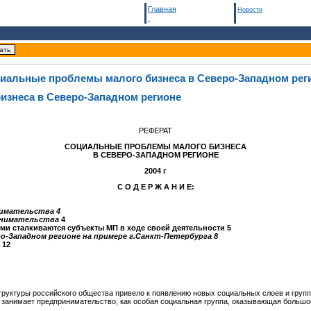
Главная
Новости
иальные проблемы малого бизнеса в Северо-Западном рег
знеса в Северо-Западном регионе
РЕФЕРАТ
СОЦИАЛЬНЫЕ ПРОБЛЕМЫ МАЛОГО БИЗНЕСА
В СЕВЕРО-ЗАПАДНОМ РЕГИОНЕ
2004 г
С О Д Е Р Ж А Н И Е:
нимательства 4
ринимательства
4
ыми сталкиваются субъекты МП в ходе своей деятельности 5
ро-Западном регионе на примере г.Санкт-Петербурга 8
 12
руктуры российского общества привело к появлению новых социальных слоев и групп
 занимает предпринимательство, как особая социальная группа, оказывающая большо