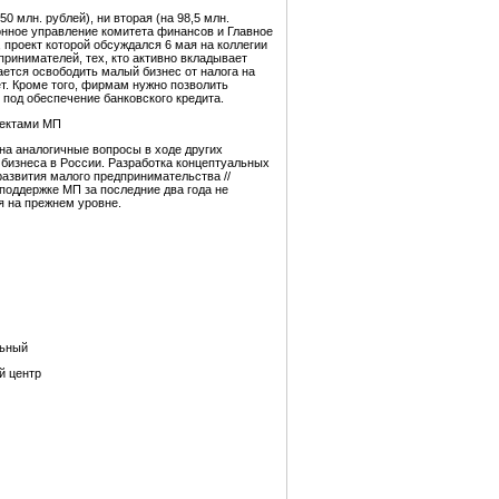
 млн. рублей), ни вторая (на 98,5 млн.
онное управление комитета финансов и Главное
проект которой обсуждался 6 мая на коллегии
ринимателей, тех, кто активно вкладывает
ется освободить малый бизнес от налога на
т. Кроме того, фирмам нужно позволить
под обеспечение банковского кредита.
ъектами МП
на аналогичные вопросы в ходе других
бизнеса в России. Разработка концептуальных
развития малого предпринимательства //
й поддержке МП за последние два года не
я на прежнем уровне.
льный
й центр