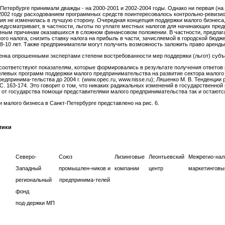
тербурге принимали дважды - на 2000-2001 и 2002-2004 годы. Однако ни первая (на 50
В 2002 году расходованием программных средств поинтересовалось контрольно-ревизи
ия не изменилась в лучшую сторону. Очередная концепция поддержки малого бизнеса, 
едусматривает, в частности, льготы по уплате местных налогов для начинающих предп
тивным причинам оказавшихся в сложном финансовом положении. В частности, предлага
о налога, снизить ставку налога на прибыль в части, зачисляемой в городской бюдже
8-10 лет. Также предприниматели могут получить возможность заложить право аренды 
нка опрошенными экспертами степени востребованности мер поддержки (льгот) суб
соответствуют показателям, которые формировались в результате получения ответов 
левых программ поддержки малого предпринимательства на развитие сектора малого 
дпринима-тельства до 2004 г. (www.opec.ru, www.nisse.ru); Ляшенко М. В. Тенденции 
 - С. 163-174. Это говорит о том, что никаких радикальных изменений в государственно
от государства помощи представителями малого предпринимательства так и остаютс
малого бизнеса в Санкт-Петербурге представлено на рис. 6.
тики
Северо-
Союз
Лизинговые
Леонтьевский
Межрегио-на
Западный
промышлен-ников и
компании
центр
маркетинговы
региональный
предпринима-телей
фонд
под-держки МП