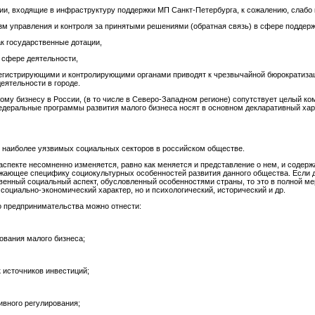
и, входящие в инфраструктуру поддержки МП Санкт-Петербурга, к сожалению, слабо 
изм управления и контроля за принятыми решениями (обратная связь) в сфере поддер
к государственные дотации,
 сфере деятельности,
егистрирующими и контролирующими органами приводят к чрезвычайной бюрократизаци
еятельности в городе.
лому бизнесу в России, (в то числе в Северо-Западном регионе) сопутствует целый 
деральные программы развития малого бизнеса носят в основном декларативный хара
 наиболее уязвимых социальных секторов в российском обществе.
спекте несомненно изменяется, равно как меняется и представление о нем, и содержа
ажающее специфику социокультурных особенностей развития данного общества. Если 
венный социальный аспект, обусловленный особенностями страны, то это в полной ме
 социально-экономический характер, но и психологический, исторический и др.
 предпринимательства можно отнести:
ования малого бизнеса;
 источников инвестиций;
вного регулирования;