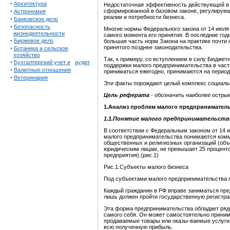
·
Архитектура
Недостаточная эффективность действующей в 
·
сформированной в базовом законе, регулирующ
Астрономия
реалии и потребности бизнеса.
·
Банковское дело
·
Безопасность
Многие нормы Федерального закона от 14 июля
жизнедеятельности
самого момента его принятия. В последние год
·
Биржевое дело
большая часть норм Закона на практике почти 
·
принятого позднее законодательства.
Ботаника и сельское
хозяйство
Так, к примеру, со вступлением в силу Бюджет
·
Бухгалтерский учет и
аудит
поддержки малого предпринимательства в част
·
Валютные отношения
приниматься ежегодно, принимаются на период 2
·
Ветеринария
Эти факты порождают целый комплекс социальн
Цель реферата
- обозначить наиболее остры
1.Анализ проблем малого предпринимател
1.1.Понятие малого предпринимательств
В соответствии с Федеральным законом от 14 
малого предпринимательства понимаются комме
общественных и религиозных организаций (объ
юридическим лицам, не превышает 25 проценто
предприятия).(рис.1)
Рис.1.Субъекты малого бизнеса
Под субъектами малого предпринимательства 
Каждый гражданин в РФ вправе заниматься пре
лишь должен пройти государственную регистра
Эта форма предпринимательства обладает рядо
самого себя. Он может самостоятельно приним
продаваемые товары или оказы-ваемые услуги.
всю полученную прибыль.