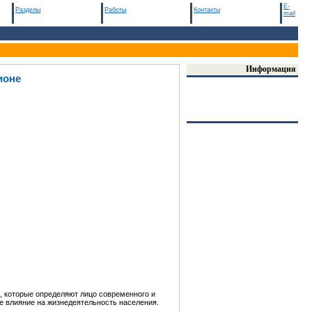
E-
Разделы
Работы
Контакты
mail
Информация
ионе
, которые определяют лицо современного и
е влияние на жизнедеятельность населения.