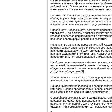
С увеличением роли научно-технического прог
внимания ученых сфокусировался на проблемах
рабочей силы. Всемерная автоматизация прои
материалу», что вызвало к жизни понятие «че
Понятия «человеческие ресурсы» и «человеческ
обобщенную, собирательную характеристику ре
творчеству и потенциальные возможности всес
взаимоотношений, мотивацию, предприимчивост
Способности человека есть результат целенап
утверждать, что в любом человеке заключено о
которая продается или покупается в системе н
процессе своего формирования и развития.
Принимая во внимание нематериальный характе
неоднозначный упор на его отдельные составны
приносить доход, другие дают его сущностную х
принцип расширительной трактовки человеческо
приобретения); не только внешнее стимулирова
Наиболее полно человеческий капитал - как с
накоплений определенный уровень здоровья, обр
общества в целом, которые целесообразно исп
доходов их обладателя [9].
Можно вполне согласиться с этим определение
экономических исследований при Министерстве
Начало широкому исследованию роли человека 
капитал». Первое представление человеческого
неожиданным для большинства экономистов.
Основой для доклада Т. Щульца стали дебаты в
расширение масштабов использования труда и 
реально полученного в США в XX веке. В этих 
ставился под сомнение постулат неоклассичес