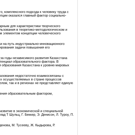
о, комплексного подхода к человеку труда с
епции оказался главный фактор социально-
арным для характеристики творческого
льзования в теоретико-методологическом и
ым элементом концепции человеческого
и на путь индустриально-инновационного
орирования задачи повышения его
 за годы независимого развития Казахстана
тенциал образовательного фактора. В
и образования Казахстана к уровню мировых
разования недостаточно взаимосвязаны с
ях осуществляемых в стране процессов
лом, так и в регионах не представляет единую
ления образовательным фактором,
азвитие в экономической и специальной
д Т Шульц, Г. Беккер, Э. Денисон, Л. Туроу, П.
нова, М. Тусееву, Ж. Кыдырова, Р.