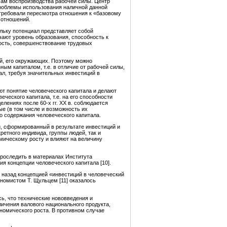
мам воспроизводства рабочей силы. Центр
проблемы использования наличной данной
требовали пересмотра отношения к «базовому
 отношений.
ольку потенциал представляет собой
ают уровень образования, способность к
ность, совершенствование трудовых
ей, его окружающих. Поэтому можно
ым капиталом, т.е. в отличие от рабочей силы,
ал, требуя значительных инвестиций в
т понятие человеческого капитала и делают
еского капитала, т.е. на его способности
лениях после 60-х гг. ХХ в. соблюдается
ые (в том числе и возможность их
го содержания человеческого капитала.
й, сформированный в результате инвестиций и
ретного индивида, группы людей, так и
мическому росту и влияют на величину
проследить в материалах Института
 концепции человеческого капитала [10].
 назад концепцией «инвестиций в человеческий
ономистом Т. Щульцем [11] оказалось
сь, что технические нововведения и
ичения валового национального продукта,
номического роста. В противном случае