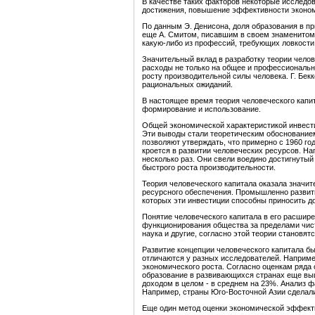
В качестве таких факторов некоторые исследов
достижения, повышение эффективности экономи
По данным Э. Денисона, доля образования в п
еще А. Смитом, писавшим в своем знаменитом т
какую-либо из профессий, требующих ловкости
Значительный вклад в разработку теории челов
расходы не только на общее и профессиональн
росту производительной силы человека. Г. Бек
рациональных ожиданий.
В настоящее время теория человеческого капит
формирование и использование.
Общей экономической характеристикой инвести
Эти выводы стали теоретическим обоснованием
позволяют утверждать, что примерно с 1960 г
кроется в развитии человеческих ресурсов. Н
несколько раз. Они свели воедино достигнутый
быстрого роста производительности.
Теория человеческого капитала оказала значит
ресурсного обеспечения. Промышленно развиты
которых эти инвестиции способны приносить д
Понятие человеческого капитала в его расшир
функционирования общества за пределами чист
наука и другие, согласно этой теории становят
Развитие концепции человеческого капитала бы
отличаются у разных исследователей. Например
экономического роста. Согласно оценкам ряда
образование в развивающихся странах еще выш
доходом в целом - в среднем на 23%. Анализ ф
Например, страны Юго-Восточной Азии сделали 
Еще один метод оценки экономической эффекти