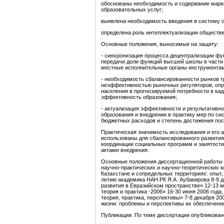
обоснованы необходимость и содержание марке
образовательных услуг;
выявлена необходимость введения в систему о
определена роль интеллектуализации обществе
Основные положения, выносимые на защиту:
- синхронизация процесса децентрализации ф
передачи доли функций высшей школы в части 
местные исполнительные органы инструментам
- необходимость сбалансированности рынков т
неэффективностью рыночных регуляторов, опре
населения в прогнозируемой потребности в ка
эффективность образования;
- актуализация эффективности и результативн
образования и внедрении в практику мер по си
бюджетных расходов и степень достижения пос
Практическая значимость исследования и его
использованы для сбалансированного развития
координации социальных программ и занятости
актами внедрения.
Основные положения диссертационной работы 
научно-практических и научно-теоретических 
Казахстане и сопредельных территориях: опыт,
летию академика НАН РК Я.А. Аубакирова 8-9 д
развития в Евразийском пространстве» 12-13 
теория и практика -2006» 16-30 июня 2006 год
теория, практика, перспективы» 7-8 декабря 2
жизни: проблемы и перспективы их обеспечени
Публикации. По теме диссертации опубликован