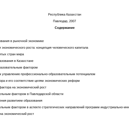
Республика Казахстан
Павлодар, 2007
Содержание
зования в рыночной экономике
 экономического роста: концепция человеческого капитала
итых стран мира
азования в Казахстане
бразовательным фактором
а к управлению профессионально-образовательным потенциалом
тора и его соответствие целям экономических реформ
фактора на экономический рост
тельным фактором в Павлодарской области
ения развитием образования
ельным фактором в аспекте стратегических направлений программ индустриально-инн
 на экономический рост