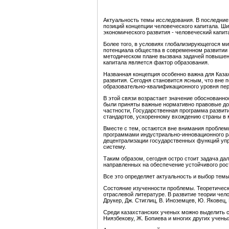
Актуальность темы исследования. В последние 
позиций концепции человеческого капитала. Ши
экономического развития - человеческий капит
Более того, в условиях глобализирующегося м
потенциала общества в современном развитии 
методическом плане вызвана задачей повышени
капитала является фактор образования.
Названная концепция особенно важна для Каза
развития. Сегодня становится ясным, что вне 
образовательно-квалификационного уровня пер
В этой связи возрастает значение обоснованно
были приняты важные нормативно правовые доку
частности, Государственная программа развит
стандартов, ускоренному вхождению страны в 
Вместе с тем, остаются вне внимания проблем
программами индустриально-инновационного ра
децентрализации государственных функций упра
систему.
Таким образом, сегодня остро стоит задача д
направленных на обеспечение устойчивого рос
Все это определяет актуальность и выбор тем
Состояние изученности проблемы. Теоретическ
отраслевой литературе. В развитие теории чело
Друкер, Дж. Стиглиц, В. Иноземцев, Ю. Яковец,
Среди казахстанских ученых можно выделить с
Ниязбекову, Ж. Бопиева и многих других учены