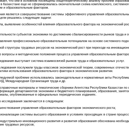
ывает, что они в основном посвящены общетеоретическому анализу проблем образова
о в Казахстане еще не сформировалась окончательная схема комплексного, системног
ом и образовательным фактором.
ания является совершенствование системы эффективного управления образовательны
 цели решались следующие задачи:
ала, выявление особенностей влияния образовательного фактора на экономический р
еятельности субъектов экономики по достижению сбалансированности рынков труда и 
равления профессионально-образовательным потенциалом на основе системного подх
ой структуры трудовых ресурсов на экономический рост при переходе на инновационн
е вопросы и методические положения процесса управления образовательным факторо
ледования выступает система взаимосвязей рынков труда и образовательных услуг.
следования послужили труды классиков экономической теории, современных отечест
актики использования образовательного фактора в экономическом развитии.
ледуемой проблеме использовались законодательные и нормативные акты Республики
Д, Международная Организация труда и др.
правочные материалы и тематические сборники Агентства Республики Казахстан по с
ормация департаментов экономики и бюджетного планирования, образования, занято
риалы, опубликованные в официальных периодических изданиях.
о исследования заключается в следующем:
енствования управления образовательным фактором экономического роста;
ионализации системы высшего образования в условиях проходящих в стране процесс
индустриально-инновационного развития и развития образования обоснована необход
ие трудовых ресурсов;