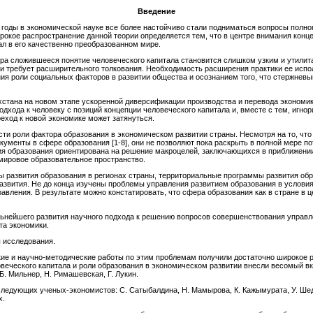
Введение
годы в экономической науке все более настойчиво стали подниматься вопросы полног
рокое распространение данной теории определяется тем, что в центре внимания конц
ал в его качественно преобразованном мире.
ира сложившееся понятие человеческого капитала становится слишком узким и утилит
и требует расширительного толкования. Необходимость расширения практики ее испо
я роли социальных факторов в развитии общества и осознанием того, что стержнев
хстана на новом этапе ускоренной диверсификации производства и перевода экономик
подхода к человеку с позиций концепции человеческого капитала и, вместе с тем, игн
еход к новой экономике может затянуться.
сти роли фактора образования в экономическом развитии страны. Несмотря на то, что
менты в сфере образования [1-8], они не позволяют пока раскрыть в полной мере по
ия образования ориентирована на решение макроцелей, заключающихся в приближени
мировое образовательное пространство.
ы развития образования в регионах страны, территориальные программы развития об
звития. Не до конца изучены проблемы управления развитием образования в услови
вления. В результате можно констатировать, что сфера образования как в стране в це
альнейшего развития научного подхода к решению вопросов совершенствования управ
та экономики.
ы исследования.
ие и научно-методические работы по этим проблемам получили достаточно широкое р
веческого капитала и роли образования в экономическом развитии внесли весомый вкла
 Б. Мильнер, Н. Римашевская, Г. Лукин.
ледующих ученых-экономистов: С. Сатыбалдина, Н. Мамырова, К. Кажымурата, У. Шеде
х.