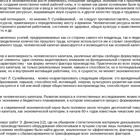
ресса в экономическом росте изменилось отношение западных экономистов к пробле
 создания качественно новой рабочей силы, в то время как ранее основными были 
зводственных процессов и ввод в эксплуатацию сложных в управлении механизмов по
ловеческие ресурсы», выражающее иную сущность и другое качество труда и трудовых
ий потенциал», - по мнению Л. Сулеймановой, - не следует противопоставлять, поск
сурсов, привязанную к определенному месту и времени. Человеческие ресурсы включ
тороннего развития работников, состояние их здоровья, общую культуру и нравствен
ь и др.
равленных усилий, предпринимаемых как со стороны самого его владельца, так и люд
пределенное количество прошлого труда, которое используется им и служит своеобразн
аемного труда, человеческий капитал авансируется и возмещается как основной капит
р и многомерность человеческого капитала, различные авторы свободно формулирую
е элементы: одни склонны акцентировать внимание на функциональной стороне человеч
арактеристику - как форму личного фактора производства. Практически во всех опреде
го капитала: не только реализуемые знания, навыки и способности, но и потенциальн
ние, но и внутренняя мотивация работника, что, в сущности, не меняет экономическо
читает Л. Сулейманова, - можно охарактеризовать следующим образом: это врожденны
азования, навыков, способностей, мотиваций, энергии, культурного развития как конк
ользуются в той или иной сфере общественного воспроизводства, способствуют эконо
м человеческого капитала. Развитие вопроса в отечественных исследованиях можно 
 экономики и бюджетного планирования, в котором описывается процесс формирования
в современной экономической науке было положено около четырех десятилетий тому
 капитала, как экономической категории, в начале 60-х годов известным чикагским эк
округ работ Э. Денисона [12], где на обширном статистическом материале доказывало
производственного оборудования обеспечивали в лучшем случае лишь половину увел
условиях необходимо было найти другие, аналогичные по эффективности, факторы эко
кой теории о сбалансированности трансформации всех экономических факторов.