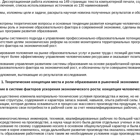
. Диссертационная работа изложена на 149 страницах текста компьютерной печати, сод
аключения, списка использованных источников из 130 наименований.
мы, изложены цели и задачи, раскрыта научная новизна полученных результатов и об
мотрены теоретические вопросы и основные тенденции развития концепции человеческ
ены роль и значение образовательного фактора в современной экономике, сделаны 
ных программ развития образования.
нципы системного подхода к управлению профессионально-образовательным потенциа
тветствия целям экономических реформ на основе мониторинга территориальных прог
го фактора на экономический рост.
ирования положения на рынке образовательных услуг и рынке труда с позиций достиж
бствует более эффективному управлению человеческими ресурсами и оказывает позити
твованию управления развитием системы образования на основе разработанной орган
разовательного фактора на экономический рост, и обозначены пути совершенствова
дложения, вытекающие из результатов исследования.
1
.
Теоретические концепции места и роли образования
в рыночной экономике
ние в системе факторов ускорения экономического
роста: концепция человечес
ущественно изменила материально-технические условия производства и жизни, но не
ние структуры, содержания и характера запаса знаний, навыков, опыта рабочей силы.
ации, которая должна осваиваться в процессах массового производства продукции, 
овлетворяло свои потребности в рабочей силе за счет неквалифицированных рабочих,
 немногочисленных инженеров, техников, квалифицированных рабочих по большей час
средственно на производстве, а наука чаще всего была делом отдельных ученых и о
азование по своему содержанию носило в основном общекультурный характер и была
ние в корне изменилось, когда дальнейшее развитие производства оказалось невозм
ть образование работников стало таким же необходимым условием хода производства,