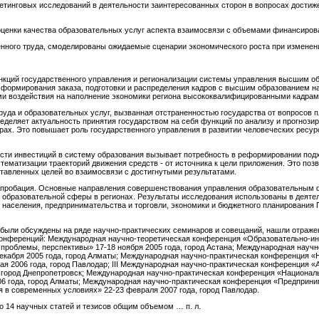
тинговых исследований в деятельности заинтересованных сторон в вопросах достиж
ценки качества образовательных услуг аспекта взаимосвязи с объемами финансиров
нного труда, смоделированы ожидаемые сценарии экономического роста при изменен
ункций государственного управления и регионализации системы управления высшим 
формирования заказа, подготовки и распределения кадров с высшим образованием на
и воздействия на наполнение экономики региона высококвалифицированными кадрам
руда и образовательных услуг, вызванная отстраненностью государства от вопросов 
деляет актуальность принятия государством на себя функций по анализу и прогнози
драх. Это повышает роль государственного управления в развитии человеческих ресу
ости инвестиций в систему образования вызывает потребность в реформиров
а
нии под
стематизации траекторий движения средств - от источника к цели приложения. Это п
тавленных целей во взаимосвязи с достигнутыми результатами.
 апробация. Основные направления совершенствования управления образовательным 
 образовательной сферы в регионах. Результаты исследования использованы в деяте
 населения, предпринимательства и торговли, экономики и бюджетного планирования 
были обсуждены на ряде научно-практических семинаров и совещаний, нашли отраж
конференций: Международная научно-теоретическая конференция «Образовательно-ин
 проблемы, перспективы» 17-18 ноября 2005 года, город Астана; Международная науч
екабря 2005 года, город Алматы; Международная научно-практическая конференция «Н
мая 2006 года, город Павлодар; III Международная научно-практическая конференция
а, город Днепропетровск; Международная научно-практическая конференция «Национал
006 года, город Алматы; Международная научно-практическая конференция «Предприни
я в современных условиях» 22-23 февраля 2007 года, город Павлодар.
о 14 научных статей и тезисов общим объемом … п. л.