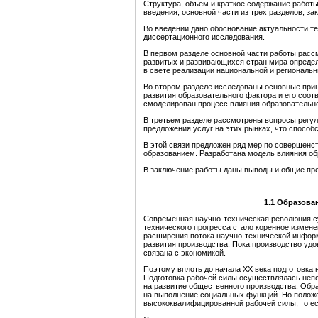
Структура, объем и краткое содержание работы
введения, основной части из трех разделов, з
Во введении дано обоснование актуальности те
диссертационного исследования.
В первом разделе основной части работы расс
развитых и развивающихся стран мира определ
в свете реализации национальной и региональ
Во втором разделе исследованы основные при
развития образовательного фактора и его соо
смоделирован процесс влияния образовательно
В третьем разделе рассмотрены вопросы регул
предложения услуг на этих рынках, что спосо
В этой связи предложен ряд мер по совершенс
образованием. Разработана модель влияния об
В заключение работы даны выводы и общие пре
1.1 Образова
Современная научно-техническая революция с
технического прогресса стало коренное измене
расширения потока научно-технической информ
развития производства. Пока производство уд
связана с экономикой.
Поэтому вплоть до начала XX века подготовка
Подготовка рабочей силы осуществлялась непо
на развитие общественного производства. Обр
на выполнение социальных функций. Но положе
высококвалифицированной рабочей силы, то ес