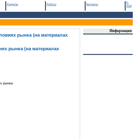
E-
Разделы
Работы
Контакты
mail
Информация
ловиях рынка (на материалах
ях рынка (на материалах
х рынка