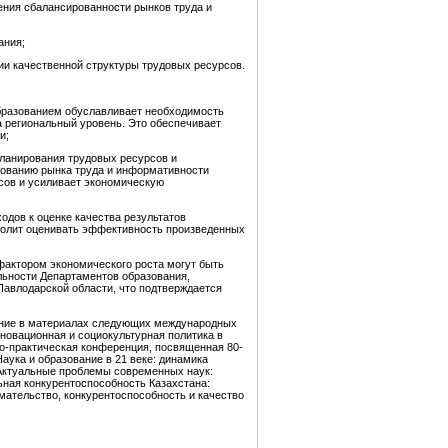
ения сбалансированности рынков труда и
ания;
ии качественной структуры трудовых ресурсов.
образованием обуславливает необходимость
 региональный уровень. Это обеспечивает
и;
планирования трудовых ресурсов и
рованию рынка труда и информативности
рсов и усиливает экономическую
ходов к оценке качества результатов
озволит оценивать эффективность произведенных
фактором экономического роста могут быть
льности Департаментов образования,
Павлодарской области, что подтверждается
ение в материалах следующих международных
новационная и социокультурная политика в
но-практическая конференция, посвященная 80-
аука и образование в 21 веке: динамика
 «Актуальные проблемы современных наук:
ьная конкурентоспособность Казахстана:
мательство, конкурентоспособность и качество