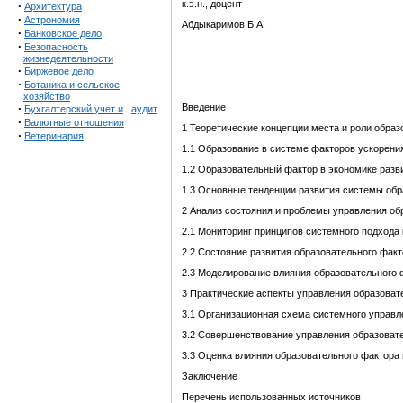
к.э.н., доцент
·
Архитектура
·
Астрономия
Абдыкаримов Б.А.
·
Банковское дело
·
Безопасность
жизнедеятельности
·
Биржевое дело
·
Ботаника и сельское
хозяйство
·
Введение
Бухгалтерский учет и
аудит
·
Валютные отношения
1 Теоретические концепции места и роли обра
·
Ветеринария
1.1 Образование в системе факторов ускорения
1.2 Образовательный фактор в экономике разв
1.3 Основные тенденции развития системы обр
2 Анализ состояния и проблемы управления о
2.1 Мониторинг принципов системного подход
2.2 Состояние развития образовательного фак
2.3 Моделирование влияния образовательного 
3 Практические аспекты управления образова
3.1 Организационная схема системного управл
3.2 Совершенствование управления образоват
3.3 Оценка влияния образовательного фактора
Заключение
Перечень использованных источников