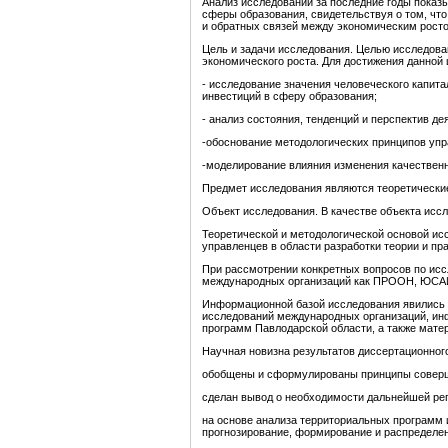
Анализ исследований за последние годы показ
сферы образования, свидетельствуя о том, чт
и обратных связей между экономическим рост
Цель и задачи исследования. Целью исследов
экономического роста. Для достижения данной
- исследование значения человеческого капит
инвестиций в сферу образования;
- анализ состояния, тенденций и перспектив д
-обоснование методологических принципов уп
-моделирование влияния изменения качественн
Предмет исследования являются теоретически
Объект исследования. В качестве объекта исс
Теоретической и методологической основой ис
управленцев в области разработки теории и пр
При рассмотрении конкретных вопросов по исс
международных организаций как ПРООН, ЮСАИ
Информационной базой исследования явились с
исследований международных организаций, инф
программ Павлодарской области, а также мате
Научная новизна результатов диссертационног
обобщены и сформулированы принципы соверш
сделан вывод о необходимости дальнейшей рег
на основе анализа территориальных программ 
прогнозирование, формирование и распределен