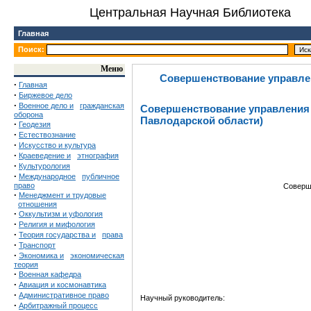
Центральная Научная Библиотека
Главная
Поиск:
Меню
Совершенствование управлен
·
Главная
·
Биржевое дело
·
Военное дело и
гражданская
Совершенствование управления 
оборона
Павлодарской области)
·
Геодезия
·
Естествознание
·
Искусство и культура
·
Краеведение и
этнография
·
Культурология
·
Международное
публичное
право
Соверш
·
Менеджмент и трудовые
отношения
·
Оккультизм и уфология
·
Религия и мифология
·
Теория государства и
права
·
Транспорт
·
Экономика и
экономическая
теория
·
Военная кафедра
·
Авиация и космонавтика
·
Административное право
Научный руководитель:
·
Арбитражный процесс