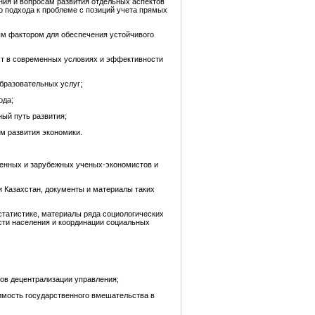
ния и вопросам развития отдельных аспектов
о подхода к проблеме с позиций учета прямых
м фактором для обеспечения устойчивого
ост в современных условиях и эффективности
образовательных услуг;
ода;
ый путь развития;
м развития экономики.
венных и зарубежных ученых-экономистов и
 Казахстан, документы и материалы таких
татистике, материалы ряда социологических
сти населения и координации социальных
ов децентрализации управления;
имость государственного вмешательства в