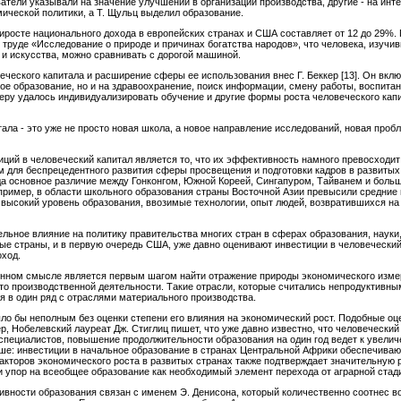
атели указывали на значение улучшений в организации производства, другие - на ин
ческой политики, а Т. Щульц выделил образование.
риросте национального дохода в европейских странах и США составляет от 12 до 29%
руде «Исследование о природе и причинах богатства народов», что человека, изучив
 и искусства, можно сравнивать с дорогой машиной.
еческого капитала и расширение сферы ее использования внес Г. Беккер [13]. Он вкл
ое образование, но и на здравоохранение, поиск информации, смену работы, воспитан
керу удалось индивидуализировать обучение и другие формы роста человеческого капи
ала - это уже не просто новая школа, а новое направление исследований, новая проб
ций в человеческий капитал является то, что их эффективность намного превосходит
 для беспрецедентного развития сферы просвещения и подготовки кадров в развитых
ода основное различие между Гонконгом, Южной Кореей, Сингапуром, Тайванем и боль
апример, в области школьного образования страны Восточной Азии превысили средние
 высокий уровень образования, ввозимые технологии, опыт людей, возвратившихся на р
ельное влияние на политику правительства многих стран в сферах образования, науки,
е страны, и в первую очередь США, уже давно оценивают инвестиции в человеческий
оход.
енном смысле является первым шагом найти отражение природы экономического изме
о производственной деятельности. Такие отрасли, которые считались непродуктивным
ся в один ряд с отраслями материального производства.
ло бы неполным без оценки степени его влияния на экономический рост. Подобные оце
, Нобелевский лауреат Дж. Стиглиц пишет, что уже давно известно, что человечески
 специалистов, повышение продолжительности образования на один год ведет к увелич
е: инвестиции в начальное образование в странах Центральной Африки обеспечивают 
акторов экономического роста в развитых странах также подтверждает значительную 
упор на всеобщее образование как необходимый элемент перехода от аграрной стадии
вности образования связан с именем Э. Денисона, который количественно соотнес в