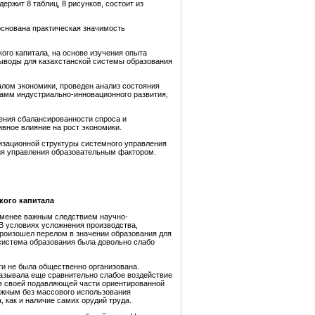
ержит 8 таблиц, 8 рисунков, состоит из
основана практическая значимость
ого капитала, на основе изучения опыта
выводы для казахстанской системы образования
лом экономики, проведен анализ состояния
рамм индустриально-инновационного развития,
ения сбалансированности спроса и
вное влияние на рост экономики.
изационной структуры системного управления
ния управления образовательным фактором.
кого капитала
 менее важным следствием научно-
 В условиях усложнения производства,
произошел перелом в значении образования для
 система образования была довольно слабо
ти не была общественно организована.
казывала еще сравнительно слабое воздействие
 в своей подавляющей части ориентированной
ожным без массового использования
 как и наличие самих орудий труда.