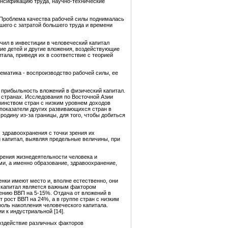
тенсификацию труда, научно-технические
. Проблема качества рабочей силы поднималась
шего с затратой большего труда и времени
ючил в инвестиции в человеческий капитал
ие детей и другие вложения, воздействующие
тала, приведя их в соответствие с теорией
лематика - воспроизводство рабочей силы, ее
 прибыльность вложений в физический капитал.
 странах. Исследования по Восточной Азии
шинством стран с низким уровнем доходов
 показатели других развивающихся стран в
одину из-за границы, для того, чтобы добиться
 здравоохранения с точки зрения их
 капитал, выявляя предельные величины, при
рения жизнедеятельности человека и
и, а именно образование, здравоохранение,
нки имеют место и, вполне естественно, они
й капитал является важным фактором
ению ВВП на 5-15%. Отдача от вложений в
рост ВВП на 24%, а в группе стран с низким
роль накопления человеческого капитала.
 к индустриальной [14].
оздействие различных факторов