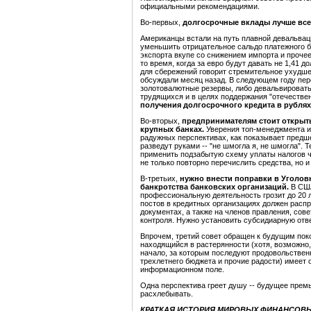
официальными рекомендациями.
Во-первых,
долгосрочные вклады лучше все
Американцы встали на путь плавной девальвац
уменьшить отрицательное сальдо платежного б
экспорта вкупе со снижением импорта и проче
то время, когда за евро будут давать не 1,41 д
для сбережений говорит стремительное ухудше
обсуждали месяц назад. В следующем году пер
золотовалютные резервы, либо девальвировать
трудящихся и в целях поддержания "отечествен
получения долгосрочного кредита в рублях
Во-вторых,
предпринимателям стоит открыть
крупных банках.
Уверения топ-менеджмента и 
радужных перспективах, как показывает предше
разведут руками -- "не шмогла я, не шмогла".
применить подзабытую схему уплаты налогов ч
не только повторно перечислить средства, но 
В-третьих,
нужно внести поправки в Уголов
банкротства банковских организаций.
В США
профессиональную деятельность грозит до 20 
постов в кредитных организациях должен распр
документах, а также на членов правления, сов
контроля. Нужно установить субсидиарную отв
Впрочем, третий совет обращен к будущим пок
находящийся в растерянности (хотя, возможно,
начало, за которым последуют продовольствен
трехлетнего бюджета и прочие радости) имеет 
информационном поле.
Одна перспектива греет душу -- будущее премь
расхлебывать.
КРАТКАЯ ИСТОРИЯ МИРОВЫХ ФИНАНСОВ