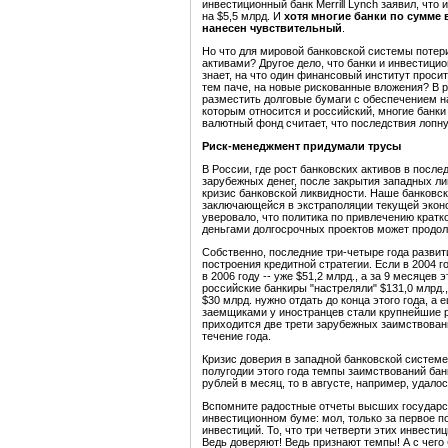
инвестиционный банк Merrill Lynch заявил, что
на $5,5 млрд. И
хотя многие банки по сумме 
нанесен чувствительный
.
Но что для мировой банковской системы потер
активами? Другое дело, что банки и инвестицио
знает, на что один финансовый институт просит
тем паче, на новые рискованные вложения? В 
разместить долговые бумаги с обеспечением н
которым относится и российский, многие банк
валютный фонд считает, что последствия лопн
Риск-менеджмент придумали трусы
В России, где рост банковских активов в после
зарубежных денег, после закрытия западных л
кризис банковской ликвидности. Наше банковск
заключающейся в экстраполяции текущей эконо
уверовало, что политика по привлечению крат
деньгами долгосрочных проектов может продол
Собственно, последние три-четыре года развит
построения кредитной стратегии. Если в 2004 г
в 2006 году -- уже $51,2 млрд., а за 9 месяцев 
российские банкиры "настреляли" $131,0 млрд.,
$30 млрд. нужно отдать до конца этого года, а
заемщиками у иностранцев стали крупнейшие р
приходится две трети зарубежных заимствован
течение года.
Кризис доверия в западной банковской систем
полугодии этого года темпы заимствований бан
рублей в месяц, то в августе, например, удало
Вспомните радостные отчеты высших государс
инвестиционном буме: мол, только за первое п
инвестиций. То, что три четверти этих инвести
Ведь доверяют! Ведь признают темпы! А с чего