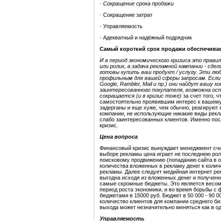
·
Сокращение срока продажи
·
Сокращение затрат
· Управляемость
· Адекватный и надёжный подрядчик
Самый короткий срок продажи обеспечивае
И в период экономического кризиса это прави
или ролик, а задача рекламной кампании - сд
готовы купить ваш продукт / услугу. Эти лю
профильным для вашей сферы запросам. Если 
Google, Rambler, Mail и пр.) они найдут вашу
заинтересованного покупателя, возможна оста
сокращается (и в кризис тоже)
за счет того, 
самостоятельно проявившим интерес к вашему 
задерганы и еще хуже, чем обычно, реагируют 
компании, не использующие никакие виды рекл
слабо заинтересованных клиентов. Именно по
кризис.
Цена вопроса
Финансовый кризис вынуждает менеджмент счит
выборе рекламы цена играет не последнюю рол
поисковому продвижению (попаданию сайта в 
количества вложенных в рекламу денег к колич
рекламы. Далее следует медийная интернет ре
выгодна исходя из вложенных денег и полученн
самые скромные бюджеты. Это является весом
период роста экономики, и во время борьбы с
бюджетами в 15000 руб. Бюджет в 50 000 - 90 
количество клиентов для компании среднего б
выхода может незначительно меняться как в одн
Управляемость