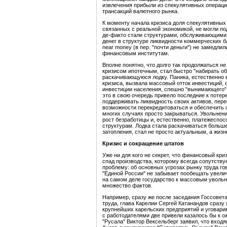
извлечения прибыли из спекулятивных операци
трансакций валютного рынка.
К моменту начала кризиса доля спекулятивных 
связанных с реальной экономикой, не могли п
де-факто стали структурами, обслуживающими
денег в структуре ликвидности коммерческих б
near money (в пер. "почти деньги") не замедли
финансовым институтам.
Вполне понятно, что долго так продолжаться н
кризисом ипотечным, стал быстро "набирать о
раскачивающуюся лодку. Паника, естественно 
кризиса, вызвала массовый отток инвестиций,
инвестиции населения, спешно "вынимающего"
это в свою очередь привело последние к потер
поддерживать ликвидность своих активов, пер
возможности перекредитоваться и обеспечить с
многих случаях просто закрываться. Увольне
рост безработицы и, естественно, платежеспо
структурам. Лодка стала раскачиваться больше 
затопления, стал не просто актуальным, а жиз
Кризис и сокращение штатов
Уже ни для кого не секрет, что финансовый к
спад производства, которому всегда сопутству
проблему: об основных угрозах рынку труда го
"Единой России" не забывает пообещать увелич
на самом деле государство к массовым увольне
множество фактов.
Например, сразу же после заседания Госсовет
труда, глава Карелии Сергей Катанандов сразу
крупнейших карельских предприятий и уговарив
с работодателями две привели казалось бы к о
"Русала" Виктор Вексельберг заявил, что вхо