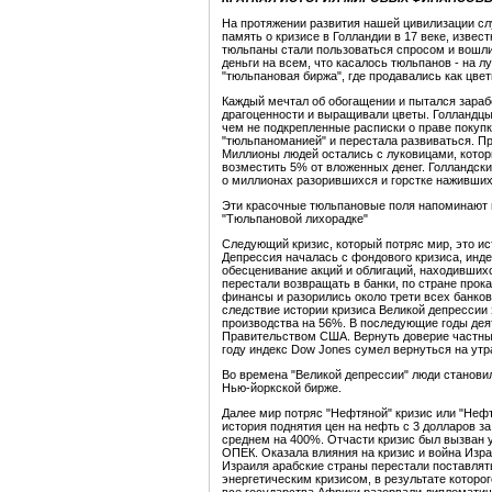
На протяжении развития нашей цивилизации с
память о кризисе в Голландии в 17 веке, извес
тюльпаны стали пользоваться спросом и вошли
деньги на всем, что касалось тюльпанов - на л
"тюльпановая биржа", где продавались как цве
Каждый мечтал об обогащении и пытался зарабо
драгоценности и выращивали цветы. Голландцы з
чем не подкрепленные расписки о праве покупк
"тюльпаноманией" и перестала развиваться. П
Миллионы людей остались с луковицами, котор
возместить 5% от вложенных денег. Голландски
о миллионах разорившихся и горстке наживших
Эти красочные тюльпановые поля напоминают 
"Тюльпановой лихорадке"
Следующий кризис, который потряс мир, это ис
Депрессия началась с фондового кризиса, индек
обесценивание акций и облигаций, находившихс
перестали возвращать в банки, по стране прок
финансы и разорились около трети всех банко
следствие истории кризиса Великой депрессии
производства на 56%. В последующие годы де
Правительством США. Вернуть доверие частных
году индекс Dow Jones сумел вернуться на утр
Во времена "Великой депрессии" люди становили
Нью-йоркской бирже.
Далее мир потряс "Нефтяной" кризис или "Нефт
история поднятия цен на нефть с 3 долларов з
среднем на 400%. Отчасти кризис был вызван
ОПЕК. Оказала влияния на кризис и война Изра
Израиля арабские страны перестали поставля
энергетическим кризисом, в результате которо