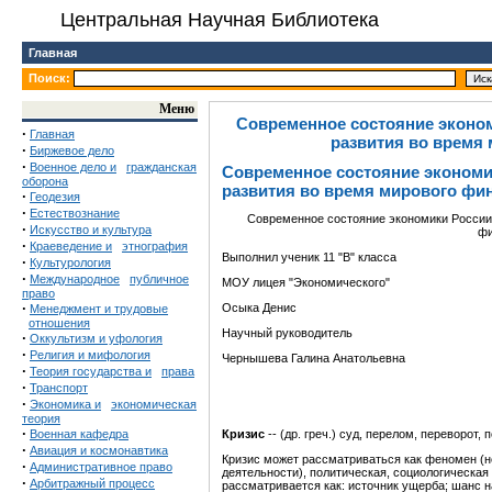
Центральная Научная Библиотека
Главная
Поиск:
Меню
Современное состояние эконом
·
Главная
развития во время
·
Биржевое дело
·
Военное дело и
гражданская
Современное состояние экономи
оборона
развития во время мирового фи
·
Геодезия
·
Естествознание
Современное состояние экономики России 
·
Искусство и культура
фи
·
Краеведение и
этнография
Выполнил ученик 11 "В" класса
·
Культурология
·
Международное
публичное
МОУ лицея "Экономического"
право
·
Осыка Денис
Менеджмент и трудовые
отношения
Научный руководитель
·
Оккультизм и уфология
·
Религия и мифология
Чернышева Галина Анатольевна
·
Теория государства и
права
·
Транспорт
·
Экономика и
экономическая
теория
·
Военная кафедра
Кризис
-- (др. греч.) суд, перелом, переворот,
·
Авиация и космонавтика
Кризис может рассматриваться как феномен (н
·
Административное право
деятельности), политическая, социологическая
·
Арбитражный процесс
рассматривается как: источник ущерба; шанс 