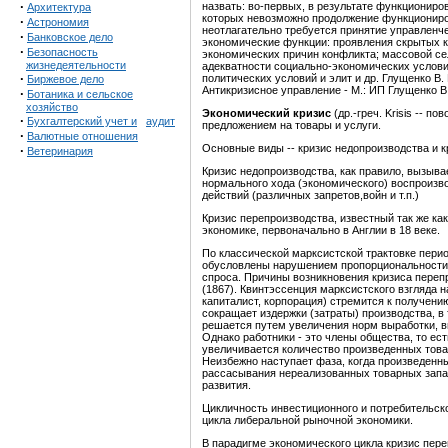
·
назвать: во-первых, в результате функциониро
Архитектура
которых невозможно продолжение функциониро
·
Астрономия
неотлагательно требуется принятие управленч
·
Банковское дело
экономические функции: проявления скрытых к
·
Безопасность
экономических причин конфликта; массовой с
жизнедеятельности
адекватности социально-экономических услови
·
политических условий и элит и др. Глущенко В.
Биржевое дело
Антикризисное управление - М.: ИП Глущенко В. В
·
Ботаника и сельское
хозяйство
Экономический кризис
(др.-греч. Krisis -- 
·
Бухгалтерский учет и
аудит
предложением на товары и услуги.
·
Валютные отношения
Основные виды -- кризис недопроизводства и к
·
Ветеринария
Кризис недопроизводства, как правило, вызыв
нормального хода (экономического) воспроизв
действий (различных запретов,войн и т.п.)
Кризис перепроизводства, известный так же ка
экономике, первоначально в Англии в 18 веке.
По классической марксистской трактовке пери
обусловлены нарушением пропорциональности 
спроса. Причины возникновения кризиса перепр
(1867). Квинтэссенция марксистского взгляда н
капиталист, корпорация) стремится к получени
сокращает издержки (затраты) производства, в
решается путем увеличения норм выработки, 
Однако работники - это члены общества, то ес
увеличивается количество произведенных това
Неизбежно наступает фаза, когда произведенн
рассасывания нереализованных товарных запас
развития.
Цикличность инвестиционного и потребительск
цикла либеральной рыночной экономики.
В парадигме экономического цикла кризис пер