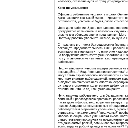
человеку, оказавшемуся на тридцатиградусном
Кого не увольняют
Офисных работников увольнять можно. Они нес
даже накопили кое-какой жирок… Кроме того, о
остановится, убытков не будет, разве что бесп
Иное дело рабочие. Здесь нет запасов, все жив
предприятие остановить: в некоторых случаях 
опасно для оборудования и предприятия. Могут
Поэтому рабочих увольнять нельзя, их нужно с
Отправлять в отпуска без содержания (не плати
сокращать продолжительность смен, рабочей нед
если вдруг все наладится, то никого не надо з
на вооружение опять взята уже известная с 199
по сути, является не чем иным, как переклады
работников.
Неслучайно политические лидеры регионов на м
сокращайте…" Ведь "сохранение коллектива" и
могут стать взрывоопасной политической сило
местным властям работодателей, которым кризи
о людях", но фактически означает консерваци
ситуация с огромным количеством дефектов и 
отношения. Это не то, что нужно сохранять.
Ну и, наконец, рабочие не столь беззащитны, 
лояльный к работодателю профсоюз, работник
пусть даже и формально, но регламентирует пр
нельзя. Защищены возможностью объединиться 
работодателем о причинах увольнения, о разм
учитывать, что даже самый "послушный" проф
массовые сокращения уменьшают численность 
существование профсоюза на предприятии и да
это даже самый робкий, самый лояльный проф
если лидер не робкий да еще и не лояльный? Т