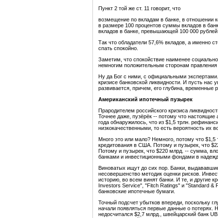
Пункт 2 той же ст. 11 говорит, что
возмещение по вкладам в банке, в отношении к
в размере 100 процентов суммы вкладов в бан
вкладов в банке, превышающей 100 000 рублей,
Так что обладатели 57,6% вкладов, а именно ст
спать спокойно.
Заметим, что спокойствие наименее социально
немногим положительным сторонам правления 
Ну да Бог с ними, с официальными экспертами
кризисе банковской ликвидности. И пусть нас у
развивается, причем, его глубина, временные 
Американский ипотечный пузырек
Прародителем российского кризиса ликвидност
Точнее даже, пузёрёк -- потому что настоящие 
года обнаружилось, что из $1,5 трлн. рефинан
низкокачественными, то есть вероятность их в
Много это или мало? Немного, потому что $1,5 
кредитования в США. Потому и пузырек, что $2
Потому и пузырек, что $220 млрд. -- сумма, 
банками и инвестиционными фондами в надежд
Виноватых ищут до сих пор. Банки, выдававши
несовершенство методик оценки рисков. Инве
историю, во всем винят банки. И те, и другие к
Investors Service", "Fitch Ratings" и "Standard
банковские ипотечные бумаги.
Точный подсчет убытков впереди, поскольку гл
начали появляться первые данные о потерях. Н
недосчитался $2,7 млрд., швейцарский банк UB