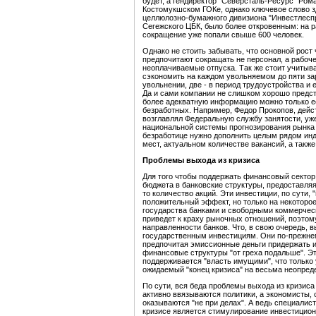
будет, а гендиректор "Северсталь-Ресурс" Ром
Костомукшском ГОКе, однако ключевое слово зд
целлюлозно-бумажного дивизиона "Инвестлес
Сегежского ЦБК, было более откровенным: на 
сокращение уже попали свыше 600 человек.
Однако не стоить забывать, что основной рост
предпочитают сокращать не персонал, а рабоче
неоплачиваемые отпуска. Так же стоит учитыв
сэкономить на каждом увольняемом до пяти зар
увольнении, две - в период трудоустройства и 
Да и сами компании не слишком хорошо предс
более адекватную информацию можно только е
безработных. Например, Федор Прокопов, дейс
возглавлял Федеральную службу занятости, уже
национальной системы прогнозирования рынка т
безработице нужно дополнить целым рядом инд
мест, актуальном количестве вакансий, а такж
Проблемы выхода из кризиса
Для того чтобы поддержать финансовый сектор,
бюджета в банковские структуры, предоставляя
то количество акций. Эти инвестиции, по сути
положительный эффект, но только на некоторо
государства банками и свободными коммерчес
приведет к краху рыночных отношений, поэтом
направленности банков. Что, в свою очередь,
государственным инвестициям. Они по-прежнем
предпочитая эмиссионные деньги придержать 
финансовые структуры "от греха подальше". Эт
поддерживается "власть имущими", что только 
ожидаемый "конец кризиса" на весьма неопред
По сути, вся беда проблемы выхода из кризиса
активно ввязываются политики, а экономисты,
оказываются "не при делах". А ведь специали
кризисе является стимулирование инвестицион