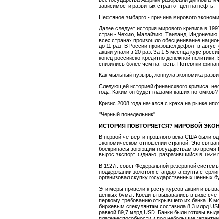
все государства Африки разорвали дипломатич
зависимости развитых стран от цен на нефть.
Нефтяное эмбарго - причина мирового экономич
Далее следует история мирового кризиса в 19
стран - Чехию, Малайзию, Таиланд, Индонезию
всех странах произошло обесценивание нацио
до 11 раз. В России произошел дефолт в август
акции упали в 20 раз. За 1.5 месяца курс росс
конец российско-кредитно денежной политики. 
снизились более чем на треть. Потеряли финан
Как мыльный пузырь, лопнула экономика разви
Следующей историей финансового кризиса, не
года. Каким он будет глазами наших потомков?
Кризис 2008 года начался с краха на рынке ип
"Черный понедельник"
ИСТОРИЯ ПОВТОРЯЕТСЯ? МИРОВОЙ ЭКОНО
В первой четверти прошлого века США были од
экономическом отношении страной. Это связан
боеприпасы воюющим государствам во время 
вырос экспорт. Однако, разразившийся в 1929 
В 1927г. совет Федеральной резервной систем
поддержании золотого стандарта фунта стерлинг
организовал скупку государственных ценных бу
Эти меры привели к росту курсов акций и вызв
ценных бумаг. Кредиты выдавались в виде сче
первому требованию открывшего их банка. К м
биржевым спекулянтам составила 8,3 млрд US
равной 89,7 млрд USD. Банки были готовы выда
платежеспособности и под небольшие гарантии