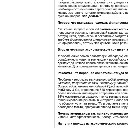
Каждый руководитель сталкивается с уходами 
осложнением кредитования, вплоть до невозмо
необходимостью менять стратегические планы
кризис заставляет многие компании забыть о п
русский вопрос:
что делать?
Первое, что вынуждает сделать финансовый
Снижение затрат в период
экономического 
персонал и реклама. Финансовый кризис заста
сотрудников, привилегии и рекламные бюджеты
требует формирования финансовых подушек, к
игнорировались, потому что деньги шли в разви
Вторая мера при экономическом кризисе -
У любой, даже самой благополучной сферы, с
ослаблению многих, в том числе и российских 
доживут до начала нового витка экономическог
клиентов. Для преодоления кризиса эти потер
Рекламы нет, персонал сократили, откуда 
Продажи - это залог выживания любой компан
клиента, получение заявки. Поэтому у каждо
Вопрос один: какими методами? Предлагаю о
McKinsey & Co, опросивших 340 директоров по 
более половины планируют сохранить или пов
55% маркетологов сказали, что их текущие рас
финансирования рекламы в интернет. Более то
по обороту, уступая только TV и рекламе в пе
последнее место, пропуская вперед также наружн
Почему американцы так активно использу
и повышают эффективность. Всегда. Это особе
На пути к выходу из
экономического кризис